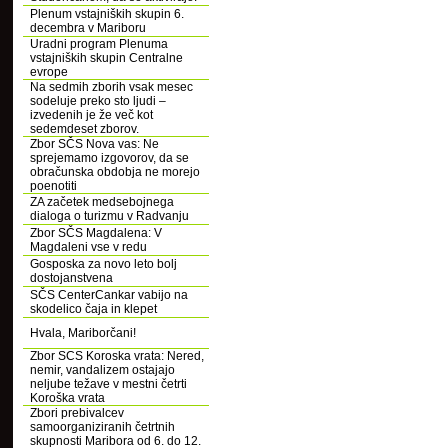
Plenum vstajniških skupin 6.
decembra v Mariboru
Uradni program Plenuma
vstajniških skupin Centralne
evrope
Na sedmih zborih vsak mesec
sodeluje preko sto ljudi –
izvedenih je že več kot
sedemdeset zborov.
Zbor SČS Nova vas: Ne
sprejemamo izgovorov, da se
obračunska obdobja ne morejo
poenotiti
ZA začetek medsebojnega
dialoga o turizmu v Radvanju
Zbor SČS Magdalena: V
Magdaleni vse v redu
Gosposka za novo leto bolj
dostojanstvena
SČS CenterCankar vabijo na
skodelico čaja in klepet
Hvala, Mariborčani!
Zbor SCS Koroska vrata: Nered,
nemir, vandalizem ostajajo
neljube težave v mestni četrti
Koroška vrata
Zbori prebivalcev
samoorganiziranih četrtnih
skupnosti Maribora od 6. do 12.