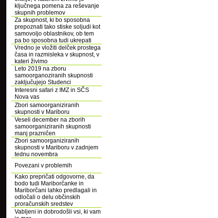
ključnega pomena za reševanje
skupnih problemov
Za skupnost, ki bo sposobna
prepoznati tako stiske soljudi kot
samovoljo oblastnikov, ob tem
pa bo sposobna tudi ukrepati
Vredno je vložiti delček prostega
časa in razmisleka v skupnost, v
kateri živimo
Leto 2019 na zboru
samoorganoziranih skupnosti
zaključujejo Studenci
Interesni safari z IMZ in SČS
Nova vas
Zbori samoorganiziranih
skupnosti v Mariboru
Veseli december na zborih
samoorganiziranih skupnosti
manj prazničen
Zbori samoorganiziranih
skupnosti v Mariboru v zadnjem
tednu novembra
Povezani v problemih
Kako prepričati odgovorne, da
bodo tudi Mariborčanke in
Mariborčani lahko predlagali in
odločali o delu občinskih
proračunskih sredstev
Vabljeni in dobrodošli vsi, ki vam