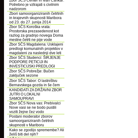
Zbor SČS Center in Ivan Cankar:
Potrebno je vztrajati s civilnim
nadzorom
Zbori samoorganiziranih četrtnih
in krajevnih skupnosti Maribora
od 23. do 27. junija 2014
Zbor SČS Koroška vrata:
Prostorska prezasedenost kot
razlog za gradnjo novega Doma
mestne četrti ne pije vode
Zbor SČS Magdalena: Usklajeni
predlogi komunalnih projektov v
magdaleni za naslednji dve leti
Zbor SČS Studenci: ŠIRJENJE
PODPORE PETICIJI IN
INVESTICIJSKI PREDLOGI
Zbor SČS Pobrežje: Bučen
zaključek sezone
Zbor SČS Tabor: O lastništvu
Bernavskega gozda in še čem
KANDIDATI ZA DRŽAVNI ZBOR
JUTRI O LOKALNI
SAMOUPRAVI
Zbor SČS Nova vas: Prebivalci
Nove vasi se ne bodo pustili
voziti žejne čez vodo
Postani moderator zborov
samoorganiziranih četrtnih
skupnosti v Mariboru
Kako se zgodijo spremembe? Ali
želiš biti del njih?