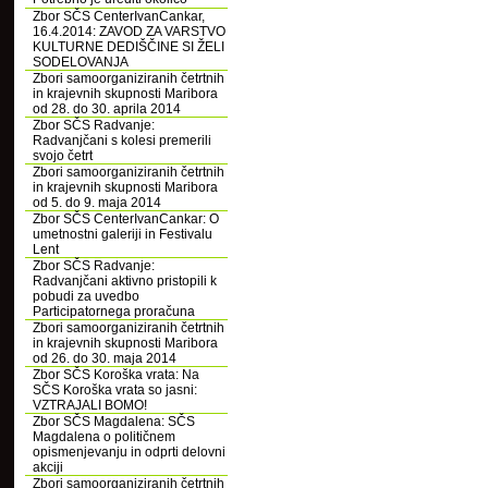
Zbor SČS CenterIvanCankar,
16.4.2014: ZAVOD ZA VARSTVO
KULTURNE DEDIŠČINE SI ŽELI
SODELOVANJA
Zbori samoorganiziranih četrtnih
in krajevnih skupnosti Maribora
od 28. do 30. aprila 2014
Zbor SČS Radvanje:
Radvanjčani s kolesi premerili
svojo četrt
Zbori samoorganiziranih četrtnih
in krajevnih skupnosti Maribora
od 5. do 9. maja 2014
Zbor SČS CenterIvanCankar: O
umetnostni galeriji in Festivalu
Lent
Zbor SČS Radvanje:
Radvanjčani aktivno pristopili k
pobudi za uvedbo
Participatornega proračuna
Zbori samoorganiziranih četrtnih
in krajevnih skupnosti Maribora
od 26. do 30. maja 2014
Zbor SČS Koroška vrata: Na
SČS Koroška vrata so jasni:
VZTRAJALI BOMO!
Zbor SČS Magdalena: SČS
Magdalena o političnem
opismenjevanju in odprti delovni
akciji
Zbori samoorganiziranih četrtnih