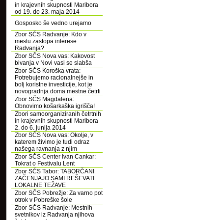
in krajevnih skupnosti Maribora
od 19. do 23. maja 2014
Gosposko še vedno urejamo
Zbor SČS Radvanje: Kdo v
mestu zastopa interese
Radvanja?
Zbor SČS Nova vas: Kakovost
bivanja v Novi vasi se slabša
Zbor SČS Koroška vrata:
Potrebujemo racionalnejše in
bolj koristne investicije, kot je
novogradnja doma mestne četrti
Zbor SČS Magdalena:
Obnovimo košarkaška igrišča!
Zbori samoorganiziranih četrtnih
in krajevnih skupnosti Maribora
2. do 6. junija 2014
Zbor SČS Nova vas: Okolje, v
katerem živimo je tudi odraz
našega ravnanja z njim
Zbor SČS Center Ivan Cankar:
Tokrat o Festivalu Lent
Zbor SČS Tabor: TABORČANI
ZAČENJAJO SAMI REŠEVATI
LOKALNE TEŽAVE
Zbor SČS Pobrežje: Za varno pot
otrok v Pobreške šole
Zbor SČS Radvanje: Mestnih
svetnikov iz Radvanja njihova