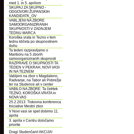
med 1. in 5. aprilom
SKUPAJ ZA SKUPNO -
ODGOVORI ŽUPANSKIH
KANDIDATK_OV
VABLJENI NA ZBORE
SAMOORGANIZIRANIH
SKUPNOSTI V ZADNJEM
TEDNU MARCA
Koroška vrata in Tezno v tem
tednu kličeta po skupnostnem
duhu
Ta teden razpravljamo o
Mariboru na 5 zborih
samoorganiziranih skupnosti
RAZPRAVE O SKUPNOSTI TA
TEDEN V PEKRAH, NOVI VASI
IN NA TEZNEM
Vabljeni na zbor v Magdaleno,
Radvanje, na Tabor ali Pobrežje
ter na Studence ali v center
VABILO NA ZBORE: Ta četrtek
TEZNO, KOROŠKA VRATA in
NOVA VAS
25.2.2013: Tiskovna konferenca
Iniciative Mestni zbor
V Novi vasi se spet dobimo 11.
aprila
3. aprila v Centru določamo
priorite
Dragi Studenčani! AKCIJA!