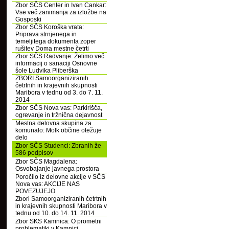
Zbor SČS Center in Ivan Cankar:
Vse več zanimanja za izložbe na
Gosposki
Zbor SČS Koroška vrata:
Priprava strnjenega in
temeljitega dokumenta zoper
rušitev Doma mestne četrti
Zbor SČS Radvanje: Želimo več
informacij o sanaciji Osnovne
šole Ludvika Pliberška
ZBORI Samoorganiziranih
četrtnih in krajevnih skupnosti
Maribora v tednu od 3. do 7. 11.
2014
Zbor SČS Nova vas: Parkirišča,
ogrevanje in tržnična dejavnost
Mestna delovna skupina za
komunalo: Molk občine otežuje
delo
Zbor SČS Studenci: Zbranih že
586 podpisov
Zbor SČS Magdalena:
Osvobajanje javnega prostora
Poročilo iz delovne akcije v SČS
Nova vas: AKCIJE NAS
POVEZUJEJO
Zbori Samoorganiziranih četrtnih
in krajevnih skupnosti Maribora v
tednu od 10. do 14. 11. 2014
Zbor SKS Kamnica: O prometni
problematiki v Kamnici