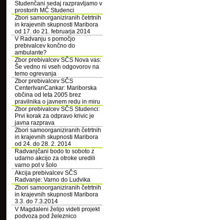
Studenčani sedaj razpravljamo v
prostorih MČ Studenci
Zbori samoorganiziranih četrtnih
in krajevnih skupnosti Maribora
od 17. do 21. februarja 2014
V Radvanju s pomočjo
prebivalcev končno do
ambulante?
Zbor prebivalcev SČS Nova vas:
Še vedno ni vseh odgovorov na
temo ogrevanja
Zbor prebivalcev SČS
CenterIvanCankar: Mariborska
občina od leta 2005 brez
pravilnika o javnem redu in miru
Zbor prebivalcev SČS Studenci:
Prvi korak za odpravo krivic je
javna razprava
Zbori samoorganiziranih četrtnih
in krajevnih skupnosti Maribora
od 24. do 28. 2. 2014
Radvanjčani bodo to soboto z
udarno akcijo za otroke uredili
varno pot v šolo
Akcija prebivalcev SČS
Radvanje: Varno do Ludvika
Zbori samoorganiziranih četrtnih
in krajevnih skupnosti Maribora
3.3. do 7.3.2014
V Magdaleni želijo videti projekt
podvoza pod železnico