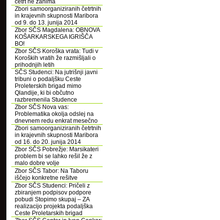
četrt ne zanima
Zbori samoorganiziranih četrtnih
in krajevnih skupnosti Maribora
od 9. do 13. junija 2014
Zbor SČS Magdalena: OBNOVA
KOŠARKARSKEGA IGRIŠČA
BO!
Zbor SČS Koroška vrata: Tudi v
Koroških vratih že razmišljali o
prihodnjih letih
SČS Studenci: Na jutrišnji javni
tribuni o podaljšku Ceste
Proleterskih brigad mimo
Qlandije, ki bi občutno
razbremenila Studence
Zbor SČS Nova vas:
Problematika okolja odslej na
dnevnem redu enkrat mesečno
Zbori samoorganiziranih četrtnih
in krajevnih skupnosti Maribora
od 16. do 20. junija 2014
Zbor SČS Pobrežje: Marsikateri
problem bi se lahko rešil že z
malo dobre volje
Zbor SČS Tabor: Na Taboru
iščejo konkretne rešitve
Zbor SČS Studenci: Pričeli z
zbiranjem podpisov podpore
pobudi Stopimo skupaj – ZA
realizacijo projekta podaljška
Ceste Proletarskih brigad