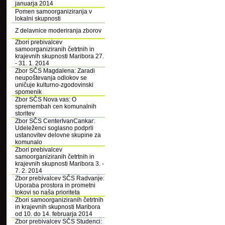
januarja 2014
Pomen samoorganiziranja v
lokalni skupnosti
Z delavnice moderiranja zborov
Zbori prebivalcev
samoorganiziranih četrtnih in
krajevnih skupnosti Maribora 27.
- 31. 1. 2014
Zbor SČS Magdalena: Zaradi
neupoštevanja odlokov se
uničuje kulturno-zgodovinski
spomenik
Zbor SČS Nova vas: O
spremembah cen komunalnih
storitev
Zbor SČS CenterIvanCankar:
Udeleženci soglasno podprli
ustanovitev delovne skupine za
komunalo
Zbori prebivalcev
samoorganiziranih četrtnih in
krajevnih skupnosti Maribora 3. -
7. 2. 2014
Zbor prebivalcev SČS Radvanje:
Uporaba prostora in prometni
tokovi so naša prioriteta
Zbori samoorganiziranih četrtnih
in krajevnih skupnosti Maribora
od 10. do 14. februarja 2014
Zbor prebivalcev SČS Studenci: