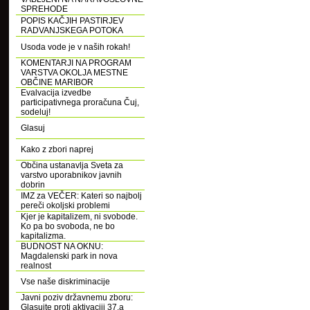
SPREHODE
POPIS KAČJIH PASTIRJEV
RADVANJSKEGA POTOKA
Usoda vode je v naših rokah!
KOMENTARJI NA PROGRAM
VARSTVA OKOLJA MESTNE
OBČINE MARIBOR
Evalvacija izvedbe
participativnega proračuna Čuj,
sodeluj!
Glasuj
Kako z zbori naprej
Občina ustanavlja Sveta za
varstvo uporabnikov javnih
dobrin
IMZ za VEČER: Kateri so najbolj
pereči okoljski problemi
Kjer je kapitalizem, ni svobode.
Ko pa bo svoboda, ne bo
kapitalizma.
BUDNOST NA OKNU:
Magdalenski park in nova
realnost
Vse naše diskriminacije
Javni poziv državnemu zboru:
Glasujte proti aktivaciji 37.a