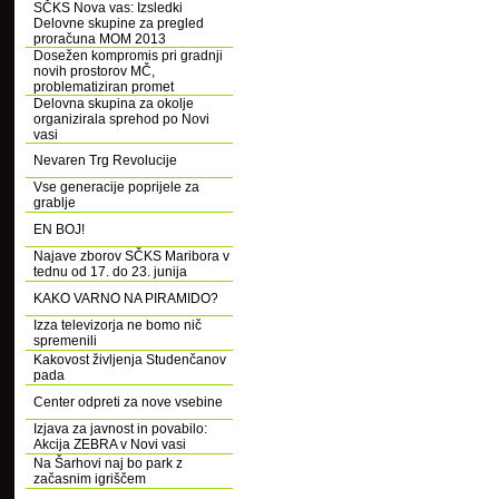
SČKS Nova vas: Izsledki
Delovne skupine za pregled
proračuna MOM 2013
Dosežen kompromis pri gradnji
novih prostorov MČ,
problematiziran promet
Delovna skupina za okolje
organizirala sprehod po Novi
vasi
Nevaren Trg Revolucije
Vse generacije poprijele za
grablje
EN BOJ!
Najave zborov SČKS Maribora v
tednu od 17. do 23. junija
KAKO VARNO NA PIRAMIDO?
Izza televizorja ne bomo nič
spremenili
Kakovost življenja Studenčanov
pada
Center odpreti za nove vsebine
Izjava za javnost in povabilo:
Akcija ZEBRA v Novi vasi
Na Šarhovi naj bo park z
začasnim igriščem