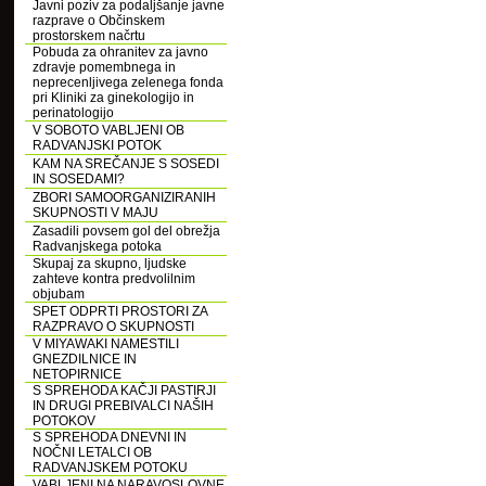
Javni poziv za podaljšanje javne
razprave o Občinskem
prostorskem načrtu
Pobuda za ohranitev za javno
zdravje pomembnega in
neprecenljivega zelenega fonda
pri Kliniki za ginekologijo in
perinatologijo
V SOBOTO VABLJENI OB
RADVANJSKI POTOK
KAM NA SREČANJE S SOSEDI
IN SOSEDAMI?
ZBORI SAMOORGANIZIRANIH
SKUPNOSTI V MAJU
Zasadili povsem gol del obrežja
Radvanjskega potoka
Skupaj za skupno, ljudske
zahteve kontra predvolilnim
objubam
SPET ODPRTI PROSTORI ZA
RAZPRAVO O SKUPNOSTI
V MIYAWAKI NAMESTILI
GNEZDILNICE IN
NETOPIRNICE
S SPREHODA KAČJI PASTIRJI
IN DRUGI PREBIVALCI NAŠIH
POTOKOV
S SPREHODA DNEVNI IN
NOČNI LETALCI OB
RADVANJSKEM POTOKU
VABLJENI NA NARAVOSLOVNE