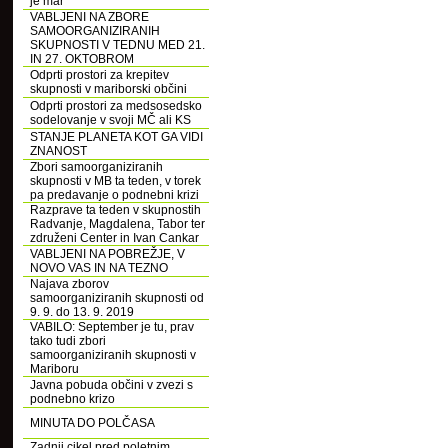
je mar
VABLJENI NA ZBORE
SAMOORGANIZIRANIH
SKUPNOSTI V TEDNU MED 21.
IN 27. OKTOBROM
Odprti prostori za krepitev
skupnosti v mariborski občini
Odprti prostori za medsosedsko
sodelovanje v svoji MČ ali KS
STANJE PLANETA KOT GA VIDI
ZNANOST
Zbori samoorganiziranih
skupnosti v MB ta teden, v torek
pa predavanje o podnebni krizi
Razprave ta teden v skupnostih
Radvanje, Magdalena, Tabor ter
združeni Center in Ivan Cankar
VABLJENI NA POBREŽJE, V
NOVO VAS IN NA TEZNO
Najava zborov
samoorganiziranih skupnosti od
9. 9. do 13. 9. 2019
VABILO: September je tu, prav
tako tudi zbori
samoorganiziranih skupnosti v
Mariboru
Javna pobuda občini v zvezi s
podnebno krizo
MINUTA DO POLČASA
Zadnji cikel pred poletnim