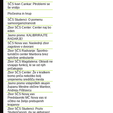
SČS Ivan Cankar: Ptroblemi se
še vrstijo
Pločevina in hrup
SČS Studenci: O pomenu
samoorganiziranosti
Zbor SČS Center: Center naj bo
eden
Javno pismo: KALIBRIRAJTE
RADARJE!
SČS Nova vas: Naslednji zbor
zagotovo v dvorani
Zbor SČS Radvanje: Športno-
turistični center Maribora brez
splošne ambulante
Zbor SČS Magdalena: Oblasti ne
izvajajo funkcij, ki se od njih
pričakujejo
Zbor SČS Center: Že v kratkem
bomo priča nekoliko bolj
urejenemu središču mesta
Javno pismo vstajniških skupin
županu Mestne občine Maribor,
Andreju Fištravcu
Zbor SČS Nova vas:
Predstavniki MČ Nova vas si
očitno ne želijo prebujenih
krajanov
Zbor SČS Studenci: Poziv
Studenčanom, da se aktivirajo!