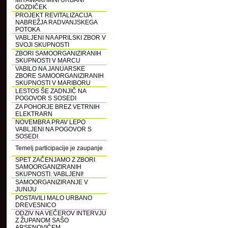
MIYAWAKI MINI URBANI
GOZDIČEK
PROJEKT REVITALIZACIJA
NABREŽJA RADVANJSKEGA
POTOKA
VABLJENI NA APRILSKI ZBOR V
SVOJI SKUPNOSTI
ZBORI SAMOORGANIZIRANIH
SKUPNOSTI V MARCU
VABILO NA JANUARSKE
ZBORE SAMOORGANIZIRANIH
SKUPNOSTI V MARIBORU
LESTOS ŠE ZADNJIČ NA
POGOVOR S SOSEDI
ZA POHORJE BREZ VETRNIH
ELEKTRARN
NOVEMBRA PRAV LEPO
VABLJENI NA POGOVOR S
SOSEDI
Temelj participacije je zaupanje
SPET ZAČENJAMO Z ZBORI
SAMOORGANIZIRANIH
SKUPNOSTI. VABLJENI!
SAMOORGANIZIRANJE V
JUNIJU
POSTAVILI MALO URBANO
DREVESNICO
ODZIV NA VEČEROV INTERVJU
Z ŽUPANOM SAŠO
ARSENOVIČEM