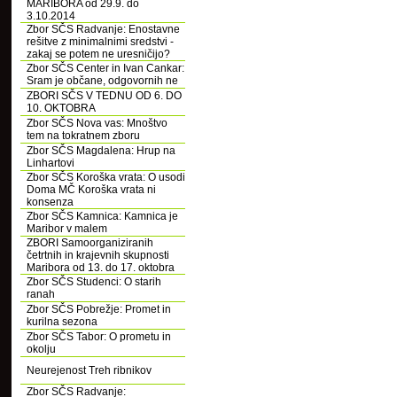
MARIBORA od 29.9. do
3.10.2014
Zbor SČS Radvanje: Enostavne
rešitve z minimalnimi sredstvi -
zakaj se potem ne uresničijo?
Zbor SČS Center in Ivan Cankar:
Sram je občane, odgovornih ne
ZBORI SČS V TEDNU OD 6. DO
10. OKTOBRA
Zbor SČS Nova vas: Mnoštvo
tem na tokratnem zboru
Zbor SČS Magdalena: Hrup na
Linhartovi
Zbor SČS Koroška vrata: O usodi
Doma MČ Koroška vrata ni
konsenza
Zbor SČS Kamnica: Kamnica je
Maribor v malem
ZBORI Samoorganiziranih
četrtnih in krajevnih skupnosti
Maribora od 13. do 17. oktobra
Zbor SČS Studenci: O starih
ranah
Zbor SČS Pobrežje: Promet in
kurilna sezona
Zbor SČS Tabor: O prometu in
okolju
Neurejenost Treh ribnikov
Zbor SČS Radvanje: