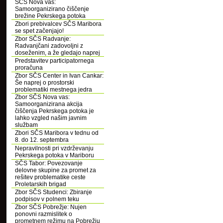
SČS Nova vas:
Samoorganizirano čiščenje
brežine Pekrskega potoka
Zbori prebivalcev SČS Maribora
se spet začenjajo!
Zbor SČS Radvanje:
Radvanjčani zadovoljni z
doseženim, a že gledajo naprej
Predstavitev participatornega
proračuna
Zbor SČS Center in Ivan Cankar:
Še naprej o prostorski
problematiki mestnega jedra
Zbor SČS Nova vas:
Samoorganizirana akcija
čiščenja Pekrskega potoka je
lahko vzgled našim javnim
službam
Zbori SČS Maribora v tednu od
8. do 12. septembra
Nepravilnosti pri vzdrževanju
Pekrskega potoka v Mariboru
SČS Tabor: Povezovanje
delovne skupine za promet za
rešitev problematike ceste
Proletarskih brigad
Zbor SČS Studenci: Zbiranje
podpisov v polnem teku
Zbor SČS Pobrežje: Nujen
ponovni razmislitek o
prometnem režimu na Pobrežju