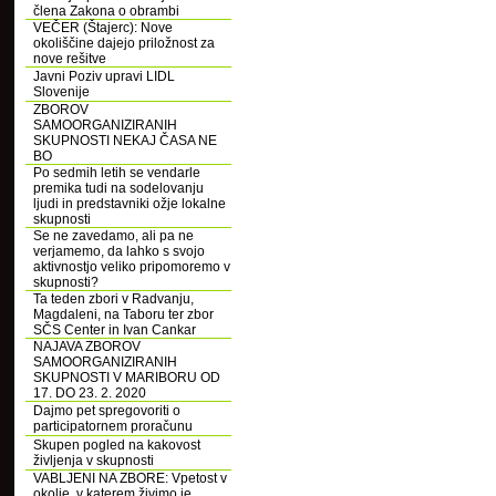
člena Zakona o obrambi
VEČER (Štajerc): Nove
okoliščine dajejo priložnost za
nove rešitve
Javni Poziv upravi LIDL
Slovenije
ZBOROV
SAMOORGANIZIRANIH
SKUPNOSTI NEKAJ ČASA NE
BO
Po sedmih letih se vendarle
premika tudi na sodelovanju
ljudi in predstavniki ožje lokalne
skupnosti
Se ne zavedamo, ali pa ne
verjamemo, da lahko s svojo
aktivnostjo veliko pripomoremo v
skupnosti?
Ta teden zbori v Radvanju,
Magdaleni, na Taboru ter zbor
SČS Center in Ivan Cankar
NAJAVA ZBOROV
SAMOORGANIZIRANIH
SKUPNOSTI V MARIBORU OD
17. DO 23. 2. 2020
Dajmo pet spregovoriti o
participatornem proračunu
Skupen pogled na kakovost
življenja v skupnosti
VABLJENI NA ZBORE: Vpetost v
okolje, v katerem živimo je