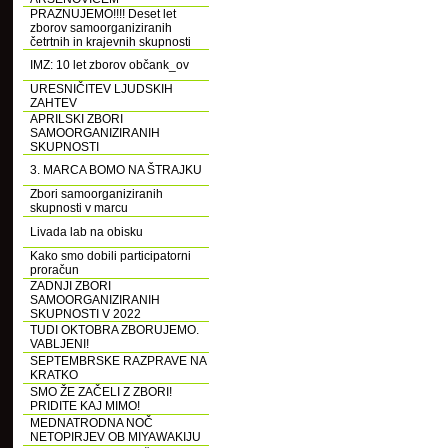
PRAZNUJEMO!!!! Deset let
zborov samoorganiziranih
četrtnih in krajevnih skupnosti
IMZ: 10 let zborov občank_ov
URESNIČITEV LJUDSKIH
ZAHTEV
APRILSKI ZBORI
SAMOORGANIZIRANIH
SKUPNOSTI
3. MARCA BOMO NA ŠTRAJKU
Zbori samoorganiziranih
skupnosti v marcu
Livada lab na obisku
Kako smo dobili participatorni
proračun
ZADNJI ZBORI
SAMOORGANIZIRANIH
SKUPNOSTI V 2022
TUDI OKTOBRA ZBORUJEMO.
VABLJENI!
SEPTEMBRSKE RAZPRAVE NA
KRATKO
SMO ŽE ZAČELI Z ZBORI!
PRIDITE KAJ MIMO!
MEDNATRODNA NOČ
NETOPIRJEV OB MIYAWAKIJU