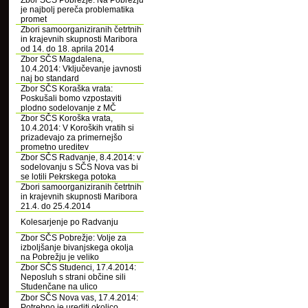
Zbor SČS Pobrežje: Na Pobrežju
je najbolj pereča problematika
promet
Zbori samoorganiziranih četrtnih
in krajevnih skupnosti Maribora
od 14. do 18. aprila 2014
Zbor SČS Magdalena,
10.4.2014: Vključevanje javnosti
naj bo standard
Zbor SČS Koraška vrata:
Poskušali bomo vzpostaviti
plodno sodelovanje z MČ
Zbor SČS Koroška vrata,
10.4.2014: V Koroških vratih si
prizadevajo za primernejšo
prometno ureditev
Zbor SČS Radvanje, 8.4.2014: v
sodelovanju s SČS Nova vas bi
se lotili Pekrskega potoka
Zbori samoorganiziranih četrtnih
in krajevnih skupnosti Maribora
21.4. do 25.4.2014
Kolesarjenje po Radvanju
Zbor SČS Pobrežje: Volje za
izboljšanje bivanjskega okolja
na Pobrežju je veliko
Zbor SČS Studenci, 17.4.2014:
Neposluh s strani občine sili
Studenčane na ulico
Zbor SČS Nova vas, 17.4.2014:
Potrebno je urediti okolico