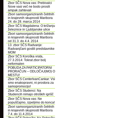
Zbor SČS Nova vas: Prebivalci
Nove vasi več ne bodo prosili
ampak zahtevali
Zbori samoorganiziranih četrtnih
in krajevnih skupnosti Maribora
24. do 28. marca 2014
Zbor SČS Magdalena: O križanju
železnice in Ljubljanske ulice
Zbori samoorganiziranih četrtnih
in krajevnih skupnosti Maribora
od 31.3. do 4.4. 2014
13. zbor SČS Radvanje:
Radvanjčani gostili predstavnike
MOM
Zbor SČS Koroška vrata,
27.3.2014: Tokrat zbor bolj
neformalen
POBUDA ZA PARTICIPATORNI
PRORAČUN – ODLOČAJ(MO) O
MESTU!
Zbor SČS CenterIvanCankar: Vsi
smo enakopravni, ni prostora za
samopromocijo!
Zbor SČS Studenci: Na
Studencih nimajo otroških igrišč
Zbor SČS Nova vas: Ne
popuščajmo, izpeljimo do konca!
Zbori samoorganiziranih četrtnih
in krajevnih skupnosti Maribora
7.4. do 11.4.2014