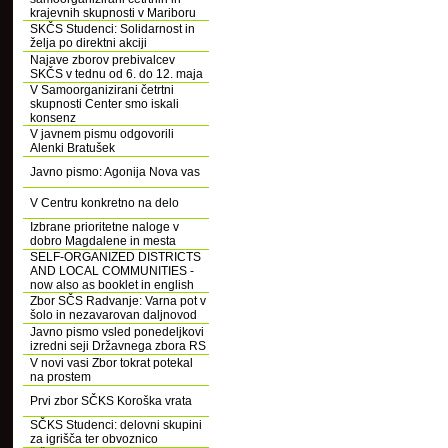
krajevnih skupnosti v Mariboru
SKČS Studenci: Solidarnost in
želja po direktni akciji
Najave zborov prebivalcev
SKČS v tednu od 6. do 12. maja
V Samoorganizirani četrtni
skupnosti Center smo iskali
konsenz
V javnem pismu odgovorili
Alenki Bratušek
Javno pismo: Agonija Nova vas
V Centru konkretno na delo
Izbrane prioritetne naloge v
dobro Magdalene in mesta
SELF-ORGANIZED DISTRICTS
AND LOCAL COMMUNITIES -
now also as booklet in english
Zbor SČS Radvanje: Varna pot v
šolo in nezavarovan daljnovod
Javno pismo vsled ponedeljkovi
izredni seji Državnega zbora RS
V novi vasi Zbor tokrat potekal
na prostem
Prvi zbor SČKS Koroška vrata
SČKS Studenci: delovni skupini
za igrišča ter obvoznico