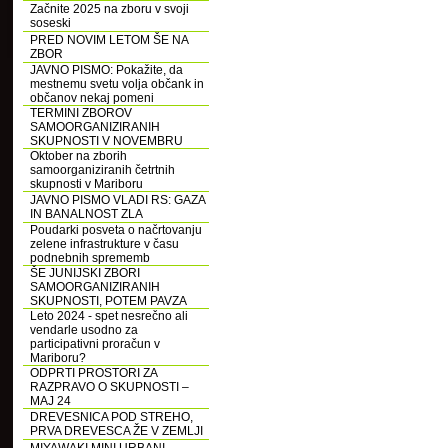
Začnite 2025 na zboru v svoji
soseski
PRED NOVIM LETOM ŠE NA
ZBOR
JAVNO PISMO: Pokažite, da
mestnemu svetu volja občank in
občanov nekaj pomeni
TERMINI ZBOROV
SAMOORGANIZIRANIH
SKUPNOSTI V NOVEMBRU
Oktober na zborih
samoorganiziranih četrtnih
skupnosti v Mariboru
JAVNO PISMO VLADI RS: GAZA
IN BANALNOST ZLA
Poudarki posveta o načrtovanju
zelene infrastrukture v času
podnebnih sprememb
ŠE JUNIJSKI ZBORI
SAMOORGANIZIRANIH
SKUPNOSTI, POTEM PAVZA
Leto 2024 - spet nesrečno ali
vendarle usodno za
participativni proračun v
Mariboru?
ODPRTI PROSTORI ZA
RAZPRAVO O SKUPNOSTI –
MAJ 24
DREVESNICA POD STREHO,
PRVA DREVESCA ŽE V ZEMLJI