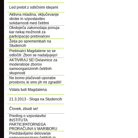
Led prebit z odličnimi idejami
Aktivna mladina, vključevanje
stroke in vzpostavitev
solidarnosti med četrtmi
Obstoječa zakonodaja ponuja
kar nekaj možnosti za
participacijo prebivalcev
Želja po spremembah na
Studencih
Prebivalci Magdalene so se
odločili: Zbori se nadaljujejo!
AKTIVIRAJ SE! Delavnice za
moderatorje zborov
samoorganizirnih četrtnih
skupnosti
Ne bomo plačevali uporabe
prostorov, ki smo jih mi zgradili!
Vstala tudi Magdalena
21.3.2013 - Sloga na Studencih
Človek, zbudi se!
Predlog o vzpostavitvi
INSTITUTA
PARTICIPATORNEGA
PRORAČUNA V MARIBORU
Predstavljamo delovanje
samoorganizirani četrtnih in