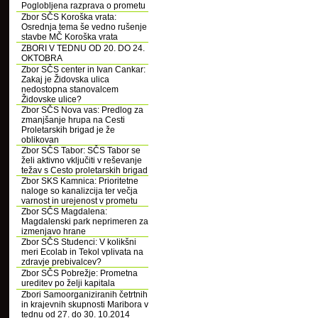
Poglobljena razprava o prometu
Zbor SČS Koroška vrata:
Osrednja tema še vedno rušenje
stavbe MČ Koroška vrata
ZBORI V TEDNU OD 20. DO 24.
OKTOBRA
Zbor SČS center in Ivan Cankar:
Zakaj je Židovska ulica
nedostopna stanovalcem
Židovske ulice?
Zbor SČS Nova vas: Predlog za
zmanjšanje hrupa na Cesti
Proletarskih brigad je že
oblikovan
Zbor SČS Tabor: SČS Tabor se
želi aktivno vključiti v reševanje
težav s Cesto proletarskih brigad
Zbor SKS Kamnica: Prioritetne
naloge so kanalizcija ter večja
varnost in urejenost v prometu
Zbor SČS Magdalena:
Magdalenski park neprimeren za
izmenjavo hrane
Zbor SČS Studenci: V kolikšni
meri Ecolab in Tekol vplivata na
zdravje prebivalcev?
Zbor SČS Pobrežje: Prometna
ureditev po želji kapitala
Zbori Samoorganiziranih četrtnih
in krajevnih skupnosti Maribora v
tednu od 27. do 30. 10.2014