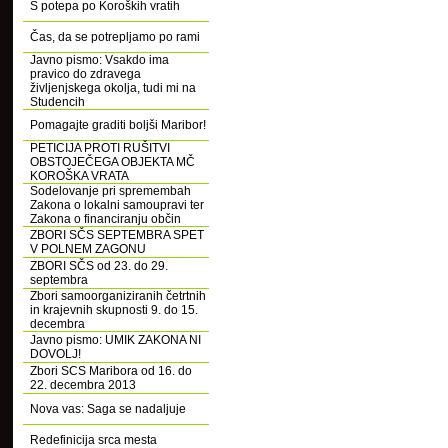
S potepa po Koroških vratih
Čas, da se potrepljamo po rami
Javno pismo: Vsakdo ima
pravico do zdravega
življenjskega okolja, tudi mi na
Studencih
Pomagajte graditi boljši Maribor!
PETICIJA PROTI RUŠITVI
OBSTOJEČEGA OBJEKTA MČ
KOROŠKA VRATA
Sodelovanje pri spremembah
Zakona o lokalni samoupravi ter
Zakona o financiranju občin
ZBORI SČS SEPTEMBRA SPET
V POLNEM ZAGONU
ZBORI SČS od 23. do 29.
septembra
Zbori samoorganiziranih četrtnih
in krajevnih skupnosti 9. do 15.
decembra
Javno pismo: UMIK ZAKONA NI
DOVOLJ!
Zbori SCS Maribora od 16. do
22. decembra 2013
Nova vas: Saga se nadaljuje
Redefinicija srca mesta