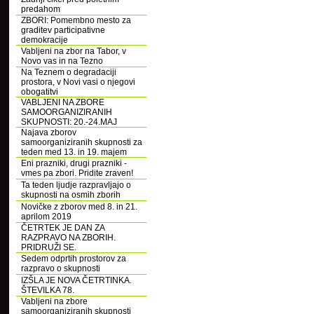
predahom
ZBORI: Pomembno mesto za
graditev participativne
demokracije
Vabljeni na zbor na Tabor, v
Novo vas in na Tezno
Na Teznem o degradaciji
prostora, v Novi vasi o njegovi
obogatitvi
VABLJENI NA ZBORE
SAMOORGANIZIRANIH
SKUPNOSTI: 20.-24.MAJ
Najava zborov
samoorganiziranih skupnosti za
teden med 13. in 19. majem
Eni prazniki, drugi prazniki -
vmes pa zbori. Pridite zraven!
Ta teden ljudje razpravljajo o
skupnosti na osmih zborih
Novičke z zborov med 8. in 21.
aprilom 2019
ČETRTEK JE DAN ZA
RAZPRAVO NA ZBORIH.
PRIDRUŽI SE.
Sedem odprtih prostorov za
razpravo o skupnosti
IZŠLA JE NOVA ČETRTINKA.
ŠTEVILKA 78.
Vabljeni na zbore
samoorganiziranih skupnosti