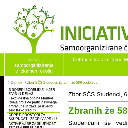
Zakaj
Četrtni in krajevni zbori 
samoorganiziranje
v lokalnem okolju
Domov
Zbor SČS Studenci: Zbranih že 586 podpisov
S SOSEDI SOOBLIKUJ, KJER
Zbor SČS Studenci, 6
ŽIVIŠ IN DELAŠ
Kako Mestna občina Maribor
izvaja projekte participativnega
proračuna in zakaj je izvedbi
Zbranih že 5
zelo težko slediti?
ODPRTI PROSTORI ZA
SKUPNOST - ZBORI V APRILU
Studenčani še ved
AKTIVIRAJ SE ZA SKUPNOST -
ZBORI V FEBRUARJU