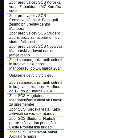
Zbor prebivalcev SČS Koroška
vrata: Zaparkirana MČ Koroška
vrata
Zbor prebivalcev SČS
CenterIvanCankar: Pomagati
želimo pri ureditvi centra
Maribora
Zbor prebivalcev SČS Studenci:
Zadnji poziv za razbremenitev
studenških cest
Zbor prebivalcev SČS Nova vas:
Mariborski vodovod nas ne
jemlje resno
Zbori samoorganiziranih četrtnih
in krajevnih skupnosti
Maribora10. do 14. marca 2014
Uglašene četrti prvič v etru
Zbori samoorganiziranih četrtnih
in krajevnih skupnosti Maribora
od 17. do 21. marca 2014
Zbor SČS Magdalena:
Magdalenčani aktivni ob Dnevu
za spremembe
Zbor SČS Koroška vrata: Kako
aktivirati še več sokrajanov
Zbor SČS Studenci: Najbolj
pereč je še vedno podaljšek
Ceste Proletarskih brigad
Zbor SČS CenterIvanCankar:
Akcija gre naprej