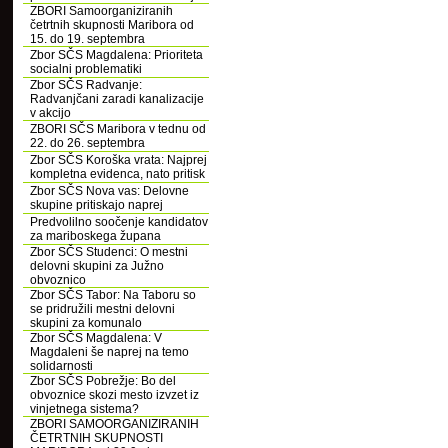
ZBORI Samoorganiziranih
četrtnih skupnosti Maribora od
15. do 19. septembra
Zbor SČS Magdalena: Prioriteta
socialni problematiki
Zbor SČS Radvanje:
Radvanjčani zaradi kanalizacije
v akcijo
ZBORI SČS Maribora v tednu od
22. do 26. septembra
Zbor SČS Koroška vrata: Najprej
kompletna evidenca, nato pritisk
Zbor SČS Nova vas: Delovne
skupine pritiskajo naprej
Predvolilno soočenje kandidatov
za mariboskega župana
Zbor SČS Studenci: O mestni
delovni skupini za Južno
obvoznico
Zbor SČS Tabor: Na Taboru so
se pridružili mestni delovni
skupini za komunalo
Zbor SČS Magdalena: V
Magdaleni še naprej na temo
solidarnosti
Zbor SČS Pobrežje: Bo del
obvoznice skozi mesto izvzet iz
vinjetnega sistema?
ZBORI SAMOORGANIZIRANIH
ČETRTNIH SKUPNOSTI