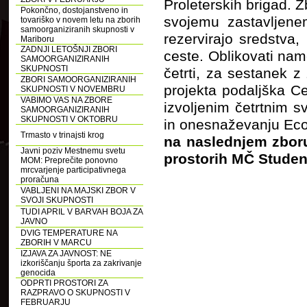
Proleterskih brigad. Z
Pokončno, dostojanstveno in
svojemu zastavljene
tovariško v novem letu na zborih
samoorganiziranih skupnosti v
rezervirajo sredstva,
Mariboru
ZADNJI LETOŠNJI ZBORI
ceste. Oblikovati name
SAMOORGANIZIRANIH
SKUPNOSTI
četrti, za sestanek 
ZBORI SAMOORGANIZIRANIH
projekta podaljška Ce
SKUPNOSTI V NOVEMBRU
VABIMO VAS NA ZBORE
izvoljenim četrtnim s
SAMOORGANIZIRANIH
SKUPNOSTI V OKTOBRU
in onesnaževanju Eco
Trmasto v trinajsti krog
na naslednjem zboru,
Javni poziv Mestnemu svetu
prostorih MČ Studenc
MOM: Preprečite ponovno
mrcvarjenje participativnega
proračuna
VABLJENI NA MAJSKI ZBOR V
SVOJI SKUPNOSTI
TUDI APRIL V BARVAH BOJA ZA
JAVNO
DVIG TEMPERATURE NA
ZBORIH V MARCU
IZJAVA ZA JAVNOST: NE
izkoriščanju športa za zakrivanje
genocida
ODPRTI PROSTORI ZA
RAZPRAVO O SKUPNOSTI V
FEBRUARJU