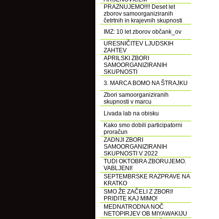
PRAZNUJEMO!!!! Deset let
zborov samoorganiziranih
četrtnih in krajevnih skupnosti
IMZ: 10 let zborov občank_ov
URESNIČITEV LJUDSKIH
ZAHTEV
APRILSKI ZBORI
SAMOORGANIZIRANIH
SKUPNOSTI
3. MARCA BOMO NA ŠTRAJKU
Zbori samoorganiziranih
skupnosti v marcu
Livada lab na obisku
Kako smo dobili participatorni
proračun
ZADNJI ZBORI
SAMOORGANIZIRANIH
SKUPNOSTI V 2022
TUDI OKTOBRA ZBORUJEMO.
VABLJENI!
SEPTEMBRSKE RAZPRAVE NA
KRATKO
SMO ŽE ZAČELI Z ZBORI!
PRIDITE KAJ MIMO!
MEDNATRODNA NOČ
NETOPIRJEV OB MIYAWAKIJU