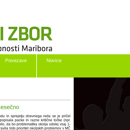
Povezave
Novice
mesečno
odu in sprejetju dnevnega reda se je pričel
opisala packe in razne kritične točke (npr.
bilo, da bo problematika okolja odslej vsaj 1-
la listo prioritet okoljskih problemov v MČ