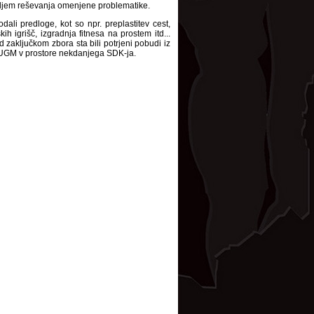
ciljem reševanja omenjene problematike.
ali predloge, kot so npr. preplastitev cest,
ih igrišč, izgradnja fitnesa na prostem itd...
d zaključkom zbora sta bili potrjeni pobudi iz
 UGM v prostore nekdanjega SDK-ja.