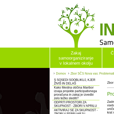
Zakaj
Č
samoorganiziranje
v lokalnem okolju
Domov
Zbor SČS Nova vas: Problemati
S SOSEDI SOOBLIKUJ, KJER
Zbor
ŽIVIŠ IN DELAŠ
Kako Mestna občina Maribor
izvaja projekte participativnega
Pr
proračuna in zakaj je izvedbi
zelo težko slediti?
Zadn
ODPRTI PROSTORI ZA
vseb
SKUPNOST - ZBORI V APRILU
uniče
AKTIVIRAJ SE ZA SKUPNOST -
krat
ZBORI V FEBRUARJU