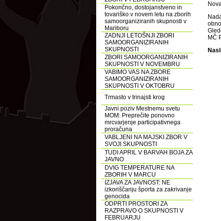
Nova
Pokončno, dostojanstveno in
tovariško v novem letu na zborih
Nada
samoorganiziranih skupnosti v
obnov
Mariboru
Glede
ZADNJI LETOŠNJI ZBORI
MČ P
SAMOORGANIZIRANIH
SKUPNOSTI
Nasl
ZBORI SAMOORGANIZIRANIH
SKUPNOSTI V NOVEMBRU
VABIMO VAS NA ZBORE
SAMOORGANIZIRANIH
SKUPNOSTI V OKTOBRU
Trmasto v trinajsti krog
Javni poziv Mestnemu svetu
MOM: Preprečite ponovno
mrcvarjenje participativnega
proračuna
VABLJENI NA MAJSKI ZBOR V
SVOJI SKUPNOSTI
TUDI APRIL V BARVAH BOJA ZA
JAVNO
DVIG TEMPERATURE NA
ZBORIH V MARCU
IZJAVA ZA JAVNOST: NE
izkoriščanju športa za zakrivanje
genocida
ODPRTI PROSTORI ZA
RAZPRAVO O SKUPNOSTI V
FEBRUARJU