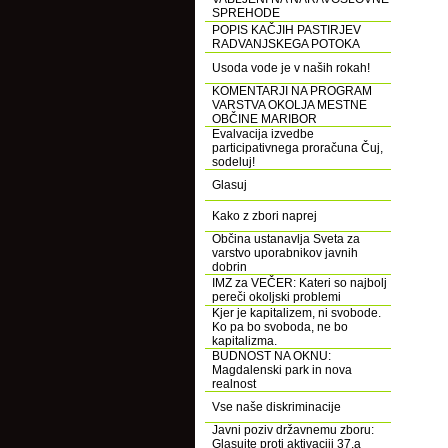
SPREHODE
POPIS KAČJIH PASTIRJEV
RADVANJSKEGA POTOKA
Usoda vode je v naših rokah!
KOMENTARJI NA PROGRAM
VARSTVA OKOLJA MESTNE
OBČINE MARIBOR
Evalvacija izvedbe
participativnega proračuna Čuj,
sodeluj!
Glasuj
Kako z zbori naprej
Občina ustanavlja Sveta za
varstvo uporabnikov javnih
dobrin
IMZ za VEČER: Kateri so najbolj
pereči okoljski problemi
Kjer je kapitalizem, ni svobode.
Ko pa bo svoboda, ne bo
kapitalizma.
BUDNOST NA OKNU:
Magdalenski park in nova
realnost
Vse naše diskriminacije
Javni poziv državnemu zboru:
Glasujte proti aktivaciji 37.a