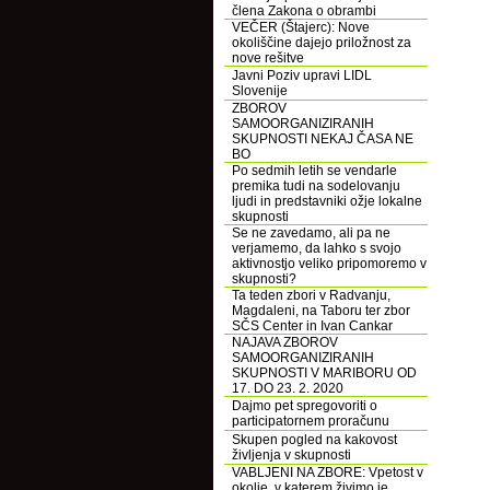
člena Zakona o obrambi
VEČER (Štajerc): Nove
okoliščine dajejo priložnost za
nove rešitve
Javni Poziv upravi LIDL
Slovenije
ZBOROV
SAMOORGANIZIRANIH
SKUPNOSTI NEKAJ ČASA NE
BO
Po sedmih letih se vendarle
premika tudi na sodelovanju
ljudi in predstavniki ožje lokalne
skupnosti
Se ne zavedamo, ali pa ne
verjamemo, da lahko s svojo
aktivnostjo veliko pripomoremo v
skupnosti?
Ta teden zbori v Radvanju,
Magdaleni, na Taboru ter zbor
SČS Center in Ivan Cankar
NAJAVA ZBOROV
SAMOORGANIZIRANIH
SKUPNOSTI V MARIBORU OD
17. DO 23. 2. 2020
Dajmo pet spregovoriti o
participatornem proračunu
Skupen pogled na kakovost
življenja v skupnosti
VABLJENI NA ZBORE: Vpetost v
okolje, v katerem živimo je