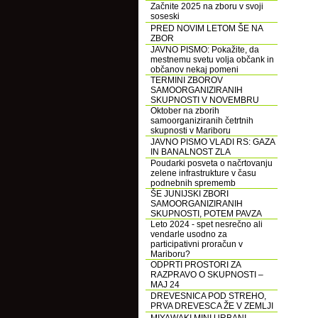
Začnite 2025 na zboru v svoji
soseski
PRED NOVIM LETOM ŠE NA
ZBOR
JAVNO PISMO: Pokažite, da
mestnemu svetu volja občank in
občanov nekaj pomeni
TERMINI ZBOROV
SAMOORGANIZIRANIH
SKUPNOSTI V NOVEMBRU
Oktober na zborih
samoorganiziranih četrtnih
skupnosti v Mariboru
JAVNO PISMO VLADI RS: GAZA
IN BANALNOST ZLA
Poudarki posveta o načrtovanju
zelene infrastrukture v času
podnebnih sprememb
ŠE JUNIJSKI ZBORI
SAMOORGANIZIRANIH
SKUPNOSTI, POTEM PAVZA
Leto 2024 - spet nesrečno ali
vendarle usodno za
participativni proračun v
Mariboru?
ODPRTI PROSTORI ZA
RAZPRAVO O SKUPNOSTI –
MAJ 24
DREVESNICA POD STREHO,
PRVA DREVESCA ŽE V ZEMLJI