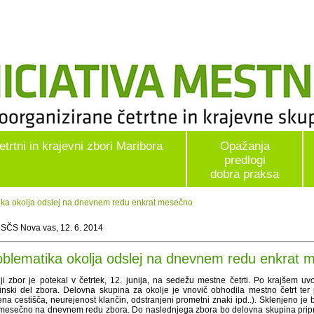
etrtni in krajevni zbori Maribora
Opažanja
predlogi
dobra praksa
ka okolja odslej na dnevnem redu enkrat mesečno
 SČS Nova vas, 12. 6. 2014
oblematika okolja odslej na dnevnem redu enkrat 
ji zbor je potekal v četrtek, 12. junija, na sedežu mestne četrti. Po krajšem uv
inski del zbora. Delovna skupina za okolje je vnovič obhodila mestno četrt ter p
na cestišča, neurejenost klančin, odstranjeni prometni znaki ipd..). Sklenjeno je 
 mesečno na dnevnem redu zbora. Do naslednjega zbora bo delovna skupina pripravi