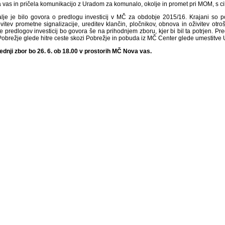
 vas in pričela komunikacijo z Uradom za komunalo, okolje in promet pri MOM, s 
lje je bilo govora o predlogu investicij v MČ za obdobje 2015/16. Krajani so pod
itev prometne signalizacije, ureditev klančin, pločnikov, obnova in oživitev otrošk
 predlogov investicij bo govora še na prihodnjem zboru, kjer bi bil ta potrjen. Pre
obrežje glede hitre ceste skozi Pobrežje in pobuda iz MČ Center glede umestitve
ednji zbor bo 26. 6. ob 18.00 v prostorih MČ Nova vas.