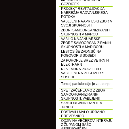
MIYAWAKI MINI URBANI
GOZDIČEK
PROJEKT REVITALIZACIJA
NABREŽJA RADVANJSKEGA
POTOKA
VABLJENI NA APRILSKI ZBOR V
SVOJI SKUPNOSTI
ZBORI SAMOORGANIZIRANIH
SKUPNOSTI V MARCU
VABILO NA JANUARSKE
ZBORE SAMOORGANIZIRANIH
SKUPNOSTI V MARIBORU
LESTOS ŠE ZADNJIČ NA
POGOVOR S SOSEDI
ZA POHORJE BREZ VETRNIH
ELEKTRARN
NOVEMBRA PRAV LEPO
VABLJENI NA POGOVOR S
SOSEDI
Temelj participacije je zaupanje
SPET ZAČENJAMO Z ZBORI
SAMOORGANIZIRANIH
SKUPNOSTI. VABLJENI!
SAMOORGANIZIRANJE V
JUNIJU
POSTAVILI MALO URBANO
DREVESNICO
ODZIV NA VEČEROV INTERVJU
Z ŽUPANOM SAŠO
ARSENOVIČEM