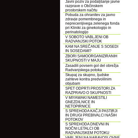
Javni poziv za podaljšanje javne
razprave o Občinskem
prostorskem načrtu
Pobuda za ohranitev za javno
zdravje pomembnega in
neprecenljivega zelenega fonda
pri Kliniki za ginekologijo in
perinatologijo
V SOBOTO VABLJENI OB
RADVANJSKI POTOK
KAM NA SREČANJE S SOSEDI
IN SOSEDAMI?
ZBORI SAMOORGANIZIRANIH
SKUPNOSTI V MAJU
Zasadili povsem gol del obrežja
Radvanjskega potoka
Skupaj za skupno, ljudske
zahteve kontra predvolilnim
objubam
SPET ODPRTI PROSTORI ZA
RAZPRAVO O SKUPNOSTI
V MIYAWAKI NAMESTILI
GNEZDILNICE IN
NETOPIRNICE
S SPREHODA KAČJI PASTIRJI
IN DRUGI PREBIVALCI NAŠIH
POTOKOV
S SPREHODA DNEVNI IN
NOČNI LETALCI OB
RADVANJSKEM POTOKU
VABLJENI NA NARAVOSLOVNE