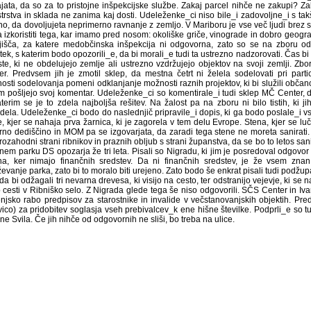
jata, da so za to pristojne inšpekcijske službe. Zakaj parcel nihče ne zakupi? Z
strstva in sklada ne zanima kaj dosti. Udeleženke_ci niso bile_i zadovoljne_i s t
no, da dovoljujeta neprimerno ravnanje z zemljo. V Mariboru je vse več ljudi brez s
a izkoristiti tega, kar imamo pred nosom: okoliške griče, vinograde in dobro geogr
jišča, za katere medobčinska inšpekcija ni odgovorna, zato so se na zboru odlo
ek, s katerim bodo opozorili_e, da bi morali_e tudi ta ustrezno nadzorovati. Čas bi 
iste, ki ne obdelujejo zemlje ali ustrezno vzdržujejo objektov na svoji zemlji. Zb
er. Predvsem jih je zmotil sklep, da mestna četrt ni želela sodelovati pri part
sti sodelovanja pomeni odklanjanje možnosti raznih projektov, ki bi služili občano
im pošljejo svoj komentar. Udeleženke_ci so komentirale_i tudi sklep MČ Center, 
terim se je to zdela najboljša rešitev. Na žalost pa na zboru ni bilo tistih, ki j
dela. Udeleženke_ci bodo do naslednjič pripravile_i dopis, ki ga bodo poslale_i vs
e, kjer se nahaja prva žarnica, ki je zagorela v tem delu Evrope. Stena, kjer se lu
urno dediščino in MOM pa se izgovarjata, da zaradi tega stene ne moreta sanirati.
ozahodni strani ribnikov in praznih obljub s strani županstva, da se bo to letos san
nem parku DS opozarja že tri leta. Pisali so Nigradu, ki jim je posredoval odgovo
a, ker nimajo finančnih sredstev. Da ni finančnih sredstev, je že vsem znan 
evanje parka, zato bi to moralo biti urejeno. Zato bodo še enkrat pisali tudi podžu
 da bi odžagali tri nevarna drevesa, ki visijo na cesto, ter odstranijo vejevje, ki se n
b cesti v Ribniško selo. Z Nigrada glede tega še niso odgovorili. SČS Center in I
jenjsko rabo predpisov za starostnike in invalide v večstanovanjskih objektih. Pre
vico) za pridobitev soglasja vseh prebivalcev_k ene hišne številke. Podprli_e so 
ne Svila. Če jih nihče od odgovornih ne sliši, bo treba na ulice.