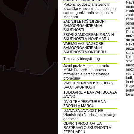
Nava
Pokončno, dostojanstveno in
mini
tovariško v novem letu na zborih
vred
samoorganiziranih skupnosti v
znat
Mariboru
zeml
ZADNJI LETOŠNJI ZBORI
osnut
SAMOORGANIZIRANIH
za t
SKUPNOSTI
Cent
ZBORI SAMOORGANIZIRANIH
možno
SKUPNOSTI V NOVEMBRU
da j
VABIMO VAS NA ZBORE
Neka
SAMOORGANIZIRANIH
priza
SKUPNOSTI V OKTOBRU
sten
kult
Trmasto v trinajsti krog
sever
mest
Javni poziv Mestnemu svetu
možn
MOM: Preprečite ponovno
vzdrž
mrcvarjenje participativnega
tudi,
proračuna
in o
VABLJENI NA MAJSKI ZBOR V
živl
SVOJI SKUPNOSTI
polo
TUDI APRIL V BARVAH BOJA ZA
tovar
JAVNO
DVIG TEMPERATURE NA
ZBORIH V MARCU
IZJAVA ZA JAVNOST: NE
izkoriščanju športa za zakrivanje
genocida
ODPRTI PROSTORI ZA
RAZPRAVO O SKUPNOSTI V
FEBRUARJU