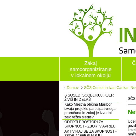
Zakaj
Č
samoorganiziranje
v lokalnem okolju
Domov
SČS Center in Ivan Cankar: Ne
S SOSEDI SOOBLIKUJ, KJER
SČS 
ŽIVIŠ IN DELAŠ
Kako Mestna občina Maribor
izvaja projekte participativnega
Ne
proračuna in zakaj je izvedbi
zelo težko slediti?
Udel
ODPRTI PROSTORI ZA
gozd
SKUPNOST - ZBORI V APRILU
kmeti
AKTIVIRAJ SE ZA SKUPNOST -
nihč
ZBORI V FEBRUARJU