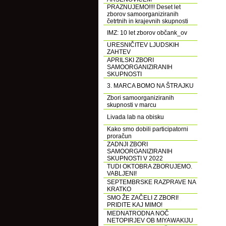
PRAZNUJEMO!!!! Deset let
zborov samoorganiziranih
četrtnih in krajevnih skupnosti
IMZ: 10 let zborov občank_ov
URESNIČITEV LJUDSKIH
ZAHTEV
APRILSKI ZBORI
SAMOORGANIZIRANIH
SKUPNOSTI
3. MARCA BOMO NA ŠTRAJKU
Zbori samoorganiziranih
skupnosti v marcu
Livada lab na obisku
Kako smo dobili participatorni
proračun
ZADNJI ZBORI
SAMOORGANIZIRANIH
SKUPNOSTI V 2022
TUDI OKTOBRA ZBORUJEMO.
VABLJENI!
SEPTEMBRSKE RAZPRAVE NA
KRATKO
SMO ŽE ZAČELI Z ZBORI!
PRIDITE KAJ MIMO!
MEDNATRODNA NOČ
NETOPIRJEV OB MIYAWAKIJU