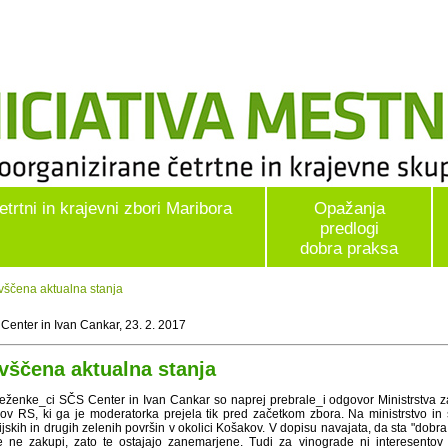
etrtni in krajevni zbori Maribora
Opažanja
predlogi
dobra praksa
vščena aktualna stanja
Center in Ivan Cankar, 23. 2. 2017
vščena aktualna stanja
eženke_ci SČS Center in Ivan Cankar so naprej prebrale_i odgovor Ministrstva za 
ov RS, ki ga je moderatorka prejela tik pred začetkom zbora. Na ministrstvo in 
jskih in drugih zelenih površin v okolici Košakov. V dopisu navajata, da sta "dobr
e ne zakupi, zato te ostajajo zanemarjene. Tudi za vinograde ni interesentov_k