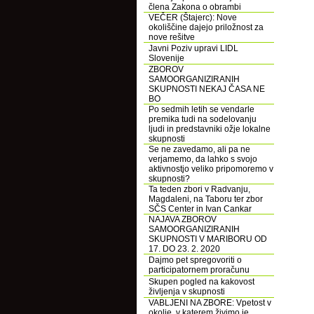
člena Zakona o obrambi
VEČER (Štajerc): Nove
okoliščine dajejo priložnost za
nove rešitve
Javni Poziv upravi LIDL
Slovenije
ZBOROV
SAMOORGANIZIRANIH
SKUPNOSTI NEKAJ ČASA NE
BO
Po sedmih letih se vendarle
premika tudi na sodelovanju
ljudi in predstavniki ožje lokalne
skupnosti
Se ne zavedamo, ali pa ne
verjamemo, da lahko s svojo
aktivnostjo veliko pripomoremo v
skupnosti?
Ta teden zbori v Radvanju,
Magdaleni, na Taboru ter zbor
SČS Center in Ivan Cankar
NAJAVA ZBOROV
SAMOORGANIZIRANIH
SKUPNOSTI V MARIBORU OD
17. DO 23. 2. 2020
Dajmo pet spregovoriti o
participatornem proračunu
Skupen pogled na kakovost
življenja v skupnosti
VABLJENI NA ZBORE: Vpetost v
okolje, v katerem živimo je