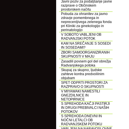
Javni poziv za podaljšanje javne
razprave o Občinskem
prostorskem načrtu
Pobuda za ohranitev za javno
zdravje pomembnega in
neprecenljivega zelenega fonda
pri Kliniki za ginekologijo in
perinatologijo
V SOBOTO VABLJENI OB
RADVANJSKI POTOK
KAM NA SREČANJE S SOSEDI
IN SOSEDAMI?
ZBORI SAMOORGANIZIRANIH
SKUPNOSTI V MAJU
Zasadili povsem gol del obrežja
Radvanjskega potoka
Skupaj za skupno, ljudske
zahteve kontra predvolilnim
objubam
SPET ODPRTI PROSTORI ZA
RAZPRAVO O SKUPNOSTI
V MIYAWAKI NAMESTILI
GNEZDILNICE IN
NETOPIRNICE
S SPREHODA KAČJI PASTIRJI
IN DRUGI PREBIVALCI NAŠIH
POTOKOV
S SPREHODA DNEVNI IN
NOČNI LETALCI OB
RADVANJSKEM POTOKU
VABLJENI NA NARAVOSLOVNE