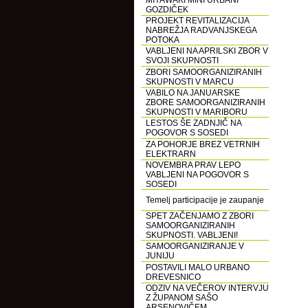
MIYAWAKI MINI URBANI
GOZDIČEK
PROJEKT REVITALIZACIJA
NABREŽJA RADVANJSKEGA
POTOKA
VABLJENI NA APRILSKI ZBOR V
SVOJI SKUPNOSTI
ZBORI SAMOORGANIZIRANIH
SKUPNOSTI V MARCU
VABILO NA JANUARSKE
ZBORE SAMOORGANIZIRANIH
SKUPNOSTI V MARIBORU
LESTOS ŠE ZADNJIČ NA
POGOVOR S SOSEDI
ZA POHORJE BREZ VETRNIH
ELEKTRARN
NOVEMBRA PRAV LEPO
VABLJENI NA POGOVOR S
SOSEDI
Temelj participacije je zaupanje
SPET ZAČENJAMO Z ZBORI
SAMOORGANIZIRANIH
SKUPNOSTI. VABLJENI!
SAMOORGANIZIRANJE V
JUNIJU
POSTAVILI MALO URBANO
DREVESNICO
ODZIV NA VEČEROV INTERVJU
Z ŽUPANOM SAŠO
ARSENOVIČEM