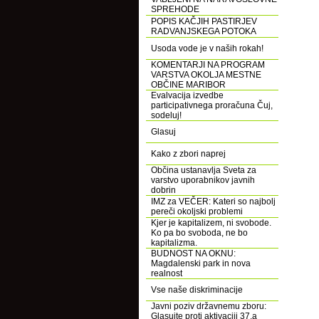
SPREHODE
POPIS KAČJIH PASTIRJEV
RADVANJSKEGA POTOKA
Usoda vode je v naših rokah!
KOMENTARJI NA PROGRAM
VARSTVA OKOLJA MESTNE
OBČINE MARIBOR
Evalvacija izvedbe
participativnega proračuna Čuj,
sodeluj!
Glasuj
Kako z zbori naprej
Občina ustanavlja Sveta za
varstvo uporabnikov javnih
dobrin
IMZ za VEČER: Kateri so najbolj
pereči okoljski problemi
Kjer je kapitalizem, ni svobode.
Ko pa bo svoboda, ne bo
kapitalizma.
BUDNOST NA OKNU:
Magdalenski park in nova
realnost
Vse naše diskriminacije
Javni poziv državnemu zboru:
Glasujte proti aktivaciji 37.a