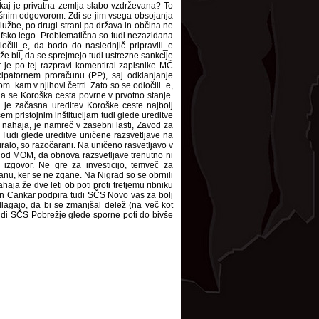
akaj je privatna zemlja slabo vzdrževana? To
akšnim odgovorom. Zdi se jim vsega obsojanja
lužbe, po drugi strani pa država in občina ne
afsko lego. Problematična so tudi nezazidana
čili_e, da bodo do naslednjič pripravili_e
že bil, da se sprejmejo tudi ustrezne sankcije
or je po tej razpravi komentiral zapisnike MČ
icipatornem proračunu (PP), saj odklanjanje
m_kam v njihovi četrti. Zato so se odločili_e,
da se Koroška cesta povrne v prvotno stanje.
ih je začasna ureditev Koroške ceste najbolj
em pristojnim inštitucijam tudi glede ureditve
č nahaja, je namreč v zasebni lasti, Zavod za
 Tudi glede ureditve uničene razsvetljave na
iralo, so razočarani. Na uničeno rasvetljavo v
r od MOM, da obnova razsvetljave trenutno ni
izgovor. Ne gre za investicijo, temveč za
panu, ker se ne zgane. Na Nigrad so se obrnili
ahaja že dve leti ob poti proti tretjemu ribniku
van Cankar podpira tudi SČS Novo vas za bolj
dlagajo, da bi se zmanjšal delež (na več kot
tudi SČS Pobrežje glede sporne poti do bivše