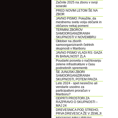
Začnite 2025 na zboru v svoji
soseski
PRED NOVIM LETOM ŠE NA
ZBOR
JAVNO PISMO: Pokažite, da
mestnemu svetu volja občank in
občanov nekaj pomeni
TERMINI ZBOROV
SAMOORGANIZIRANIH
SKUPNOSTI V NOVEMBRU
Oktober na zborih
samoorganiziranih četrtnih
skupnosti v Mariboru
JAVNO PISMO VLADI RS: GAZA
IN BANALNOST ZLA
Poudarki posveta o načrtovanju
zelene infrastrukture v času
podnebnih sprememb
ŠE JUNIJSKI ZBORI
SAMOORGANIZIRANIH
SKUPNOSTI, POTEM PAVZA
Leto 2024 - spet nesrečno ali
vendarle usodno za
participativni proračun v
Mariboru?
ODPRTI PROSTORI ZA
RAZPRAVO O SKUPNOSTI –
MAJ 24
DREVESNICA POD STREHO,
PRVA DREVESCA ŽE V ZEMLJI