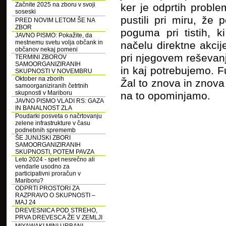
Začnite 2025 na zboru v svoji
ker je odprtih probl
soseski
pustili pri miru, že 
PRED NOVIM LETOM ŠE NA
ZBOR
poguma pri tistih, k
JAVNO PISMO: Pokažite, da
mestnemu svetu volja občank in
načelu direktne akcije
občanov nekaj pomeni
pri njegovem reševanj
TERMINI ZBOROV
SAMOORGANIZIRANIH
in kaj potrebujemo. F
SKUPNOSTI V NOVEMBRU
Oktober na zborih
Žal to znova in znova 
samoorganiziranih četrtnih
skupnosti v Mariboru
na to opominjamo.
JAVNO PISMO VLADI RS: GAZA
IN BANALNOST ZLA
Poudarki posveta o načrtovanju
zelene infrastrukture v času
podnebnih sprememb
ŠE JUNIJSKI ZBORI
SAMOORGANIZIRANIH
SKUPNOSTI, POTEM PAVZA
Leto 2024 - spet nesrečno ali
vendarle usodno za
participativni proračun v
Mariboru?
ODPRTI PROSTORI ZA
RAZPRAVO O SKUPNOSTI –
MAJ 24
DREVESNICA POD STREHO,
PRVA DREVESCA ŽE V ZEMLJI