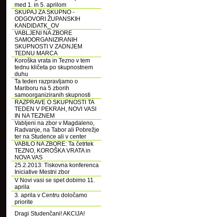
med 1. in 5. aprilom
SKUPAJ ZA SKUPNO -
ODGOVORI ŽUPANSKIH
KANDIDATK_OV
VABLJENI NA ZBORE
SAMOORGANIZIRANIH
SKUPNOSTI V ZADNJEM
TEDNU MARCA
Koroška vrata in Tezno v tem
tednu kličeta po skupnostnem
duhu
Ta teden razpravljamo o
Mariboru na 5 zborih
samoorganiziranih skupnosti
RAZPRAVE O SKUPNOSTI TA
TEDEN V PEKRAH, NOVI VASI
IN NA TEZNEM
Vabljeni na zbor v Magdaleno,
Radvanje, na Tabor ali Pobrežje
ter na Studence ali v center
VABILO NA ZBORE: Ta četrtek
TEZNO, KOROŠKA VRATA in
NOVA VAS
25.2.2013: Tiskovna konferenca
Iniciative Mestni zbor
V Novi vasi se spet dobimo 11.
aprila
3. aprila v Centru določamo
priorite
Dragi Studenčani! AKCIJA!