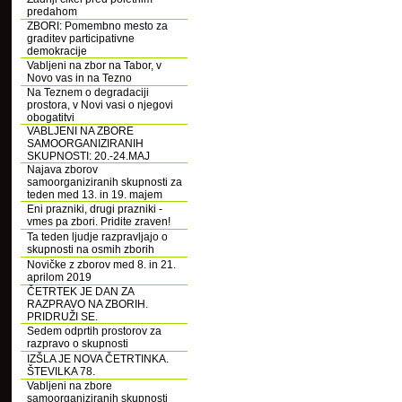
predahom
ZBORI: Pomembno mesto za
graditev participativne
demokracije
Vabljeni na zbor na Tabor, v
Novo vas in na Tezno
Na Teznem o degradaciji
prostora, v Novi vasi o njegovi
obogatitvi
VABLJENI NA ZBORE
SAMOORGANIZIRANIH
SKUPNOSTI: 20.-24.MAJ
Najava zborov
samoorganiziranih skupnosti za
teden med 13. in 19. majem
Eni prazniki, drugi prazniki -
vmes pa zbori. Pridite zraven!
Ta teden ljudje razpravljajo o
skupnosti na osmih zborih
Novičke z zborov med 8. in 21.
aprilom 2019
ČETRTEK JE DAN ZA
RAZPRAVO NA ZBORIH.
PRIDRUŽI SE.
Sedem odprtih prostorov za
razpravo o skupnosti
IZŠLA JE NOVA ČETRTINKA.
ŠTEVILKA 78.
Vabljeni na zbore
samoorganiziranih skupnosti