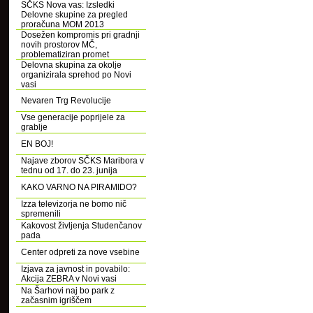
SČKS Nova vas: Izsledki
Delovne skupine za pregled
proračuna MOM 2013
Dosežen kompromis pri gradnji
novih prostorov MČ,
problematiziran promet
Delovna skupina za okolje
organizirala sprehod po Novi
vasi
Nevaren Trg Revolucije
Vse generacije poprijele za
grablje
EN BOJ!
Najave zborov SČKS Maribora v
tednu od 17. do 23. junija
KAKO VARNO NA PIRAMIDO?
Izza televizorja ne bomo nič
spremenili
Kakovost življenja Studenčanov
pada
Center odpreti za nove vsebine
Izjava za javnost in povabilo:
Akcija ZEBRA v Novi vasi
Na Šarhovi naj bo park z
začasnim igriščem