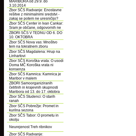
MARIBORA od 29.9. do
3.10.2014
Zbor SČS Radvanje: Enostavne
rešitve z minimalnimi sredstvi -
zakaj se potem ne uresničijo?
Zbor SČS Center in Ivan Cankar:
Sram je občane, odgovornih ne
ZBORI SČS V TEDNU OD 6. DO
10. OKTOBRA
Zbor SČS Nova vas: Mnoštvo
tem na tokratnem zboru
Zbor SČS Magdalena: Hrup na
Linhartovi
Zbor SČS Koroška vrata: O usodi
Doma MČ Koroška vrata ni
konsenza
Zbor SČS Kamnica: Kamnica je
Maribor v malem
ZBORI Samoorganiziranih
četrtnih in krajevnih skupnosti
Maribora od 13. do 17. oktobra
Zbor SČS Studenci: O starih
ranah
Zbor SČS Pobrežje: Promet in
kurilna sezona
Zbor SČS Tabor: O prometu in
okolju
Neurejenost Treh ribnikov
Zbor SČS Radvanje: