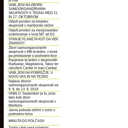
je mar
VABLJENI NA ZBORE
SAMOORGANIZIRANIH
SKUPNOSTI V TEDNU MED 21.
IN 27. OKTOBROM
Odprti prostori za krepitev
skupnosti v mariborski občini
Odprti prostori za medsosedsko
sodelovanje v svoji MČ ali KS
STANJE PLANETA KOT GA VIDI
ZNANOST
Zbori samoorganiziranih
skupnosti v MB ta teden, v torek
pa predavanje o podnebni krizi
Razprave ta teden v skupnostih
Radvanje, Magdalena, Tabor ter
združeni Center in Ivan Cankar
VABLJENI NA POBREŽJE, V
NOVO VAS IN NA TEZNO
Najava zborov
samoorganiziranih skupnosti od
9. 9. do 13. 9. 2019
VABILO: September je tu, prav
tako tudi zbori
samoorganiziranih skupnosti v
Mariboru
Javna pobuda občini v zvezi s
podnebno krizo
MINUTA DO POLČASA
Zadnji cikel pred poletnim