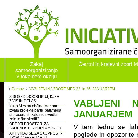
Zakaj
Četrtni in krajevni zbori 
samoorganiziranje
v lokalnem okolju
Domov
VABLJENI NA ZBORE MED 22. in 26. JANUARJEM
S SOSEDI SOOBLIKUJ, KJER
VABLJENI 
ŽIVIŠ IN DELAŠ
Kako Mestna občina Maribor
izvaja projekte participativnega
JANUARJEM
proračuna in zakaj je izvedbi
zelo težko slediti?
ODPRTI PROSTORI ZA
V tem tednu se lahk
SKUPNOST - ZBORI V APRILU
poglede in opozorite 
AKTIVIRAJ SE ZA SKUPNOST -
ZBORI V FEBRUARJU