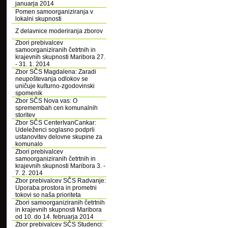
januarja 2014
Pomen samoorganiziranja v
lokalni skupnosti
Z delavnice moderiranja zborov
Zbori prebivalcev
samoorganiziranih četrtnih in
krajevnih skupnosti Maribora 27.
- 31. 1. 2014
Zbor SČS Magdalena: Zaradi
neupoštevanja odlokov se
uničuje kulturno-zgodovinski
spomenik
Zbor SČS Nova vas: O
spremembah cen komunalnih
storitev
Zbor SČS CenterIvanCankar:
Udeleženci soglasno podprli
ustanovitev delovne skupine za
komunalo
Zbori prebivalcev
samoorganiziranih četrtnih in
krajevnih skupnosti Maribora 3. -
7. 2. 2014
Zbor prebivalcev SČS Radvanje:
Uporaba prostora in prometni
tokovi so naša prioriteta
Zbori samoorganiziranih četrtnih
in krajevnih skupnosti Maribora
od 10. do 14. februarja 2014
Zbor prebivalcev SČS Studenci: