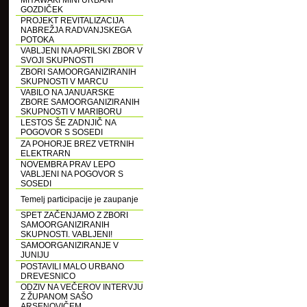
MIYAWAKI MINI URBANI
GOZDIČEK
PROJEKT REVITALIZACIJA
NABREŽJA RADVANJSKEGA
POTOKA
VABLJENI NA APRILSKI ZBOR V
SVOJI SKUPNOSTI
ZBORI SAMOORGANIZIRANIH
SKUPNOSTI V MARCU
VABILO NA JANUARSKE
ZBORE SAMOORGANIZIRANIH
SKUPNOSTI V MARIBORU
LESTOS ŠE ZADNJIČ NA
POGOVOR S SOSEDI
ZA POHORJE BREZ VETRNIH
ELEKTRARN
NOVEMBRA PRAV LEPO
VABLJENI NA POGOVOR S
SOSEDI
Temelj participacije je zaupanje
SPET ZAČENJAMO Z ZBORI
SAMOORGANIZIRANIH
SKUPNOSTI. VABLJENI!
SAMOORGANIZIRANJE V
JUNIJU
POSTAVILI MALO URBANO
DREVESNICO
ODZIV NA VEČEROV INTERVJU
Z ŽUPANOM SAŠO
ARSENOVIČEM