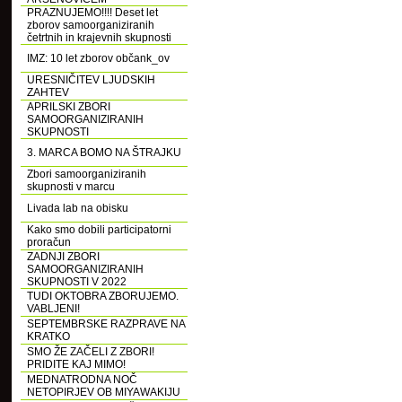
PRAZNUJEMO!!!! Deset let
zborov samoorganiziranih
četrtnih in krajevnih skupnosti
IMZ: 10 let zborov občank_ov
URESNIČITEV LJUDSKIH
ZAHTEV
APRILSKI ZBORI
SAMOORGANIZIRANIH
SKUPNOSTI
3. MARCA BOMO NA ŠTRAJKU
Zbori samoorganiziranih
skupnosti v marcu
Livada lab na obisku
Kako smo dobili participatorni
proračun
ZADNJI ZBORI
SAMOORGANIZIRANIH
SKUPNOSTI V 2022
TUDI OKTOBRA ZBORUJEMO.
VABLJENI!
SEPTEMBRSKE RAZPRAVE NA
KRATKO
SMO ŽE ZAČELI Z ZBORI!
PRIDITE KAJ MIMO!
MEDNATRODNA NOČ
NETOPIRJEV OB MIYAWAKIJU