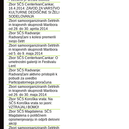
Zbor SČS CenterIvanCankar,
16.4.2014: ZAVOD ZA VARSTVO
KULTURNE DEDIŠČINE SI ŽELI
SODELOVANJA
Zbori samoorganiziranih četrtnih
in krajevnih skupnosti Maribora
od 28. do 30. aprila 2014
Zbor SČS Radvanje:
Radvanjčani s kolesi premerili
svojo četrt
Zbori samoorganiziranih četrtnih
in krajevnih skupnosti Maribora
od 5. do 9. maja 2014
Zbor SČS CenterIvanCankar: O
umetnostni galeriji in Festivalu
Lent
Zbor SČS Radvanje:
Radvanjčani aktivno pristopili k
pobudi za uvedbo
Participatornega proračuna
Zbori samoorganiziranih četrtnih
in krajevnih skupnosti Maribora
od 26. do 30. maja 2014
Zbor SČS Koroška vrata: Na
SČS Koroška vrata so jasni:
VZTRAJALI BOMO!
Zbor SČS Magdalena: SČS
Magdalena o političnem
opismenjevanju in odprti delovni
akciji
Zbori samoorganiziranih četrtnih