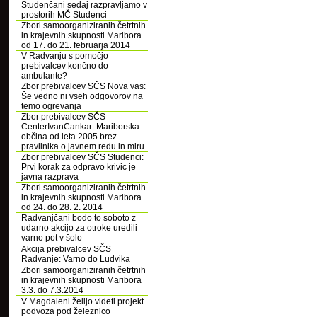
Studenčani sedaj razpravljamo v
prostorih MČ Studenci
Zbori samoorganiziranih četrtnih
in krajevnih skupnosti Maribora
od 17. do 21. februarja 2014
V Radvanju s pomočjo
prebivalcev končno do
ambulante?
Zbor prebivalcev SČS Nova vas:
Še vedno ni vseh odgovorov na
temo ogrevanja
Zbor prebivalcev SČS
CenterIvanCankar: Mariborska
občina od leta 2005 brez
pravilnika o javnem redu in miru
Zbor prebivalcev SČS Studenci:
Prvi korak za odpravo krivic je
javna razprava
Zbori samoorganiziranih četrtnih
in krajevnih skupnosti Maribora
od 24. do 28. 2. 2014
Radvanjčani bodo to soboto z
udarno akcijo za otroke uredili
varno pot v šolo
Akcija prebivalcev SČS
Radvanje: Varno do Ludvika
Zbori samoorganiziranih četrtnih
in krajevnih skupnosti Maribora
3.3. do 7.3.2014
V Magdaleni želijo videti projekt
podvoza pod železnico