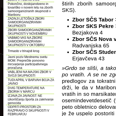
štirih zborih samoor
Pokončno, dostojanstveno in
tovariško v novem letu na zborih
SKS).
samoorganiziranih skupnosti v
Mariboru
Zbor SČS Tabor
ZADNJI LETOŠNJI ZBORI
SAMOORGANIZIRANIH
Zbor SKS Pekre
SKUPNOSTI
ZBORI SAMOORGANIZIRANIH
Bezjakova 4
SKUPNOSTI V NOVEMBRU
VABIMO VAS NA ZBORE
Zbor SČS Nova 
SAMOORGANIZIRANIH
Radvanjska 65
SKUPNOSTI V OKTOBRU
Zbor SČS Stude
Trmasto v trinajsti krog
Javni poziv Mestnemu svetu
Erjavčeva 43
MOM: Preprečite ponovno
mrcvarjenje participativnega
»Grdo se sliši, a tako
proračuna
VABLJENI NA MAJSKI ZBOR V
po vratih. A se ne zg
SVOJI SKUPNOSTI
predlogov za tokratni
TUDI APRIL V BARVAH BOJA ZA
JAVNO
drži, le da v Maribor
DVIG TEMPERATURE NA
ZBORIH V MARCU
vratih in so marsikat
IZJAVA ZA JAVNOST: NE
osemindevetdesetič (98
izkoriščanju športa za zakrivanje
genocida
peto obletnico delova
ODPRTI PROSTORI ZA
RAZPRAVO O SKUPNOSTI V
je že uspelo postoriti
FEBRUARJU