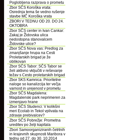
Poglobljena razprava o prometu
Zbor SČS Koroška vrata:
Osrednja tema še vedno rušenje
stavbe MČ Koroška vrata
ZBORI V TEDNU OD 20. DO 24.
OKTOBRA
Zbor SČS center in Ivan Cankar:
Zakaj je Židovska ulica
nedostopna stanovalcem
Židovske ulice?
Zbor SČS Nova vas: Predlog za
zmanjšanje hrupa na Cesti
Proletarskih brigad je že
oblikovan
Zbor SČS Tabor: SČS Tabor se
želi aktivno vključiti v reševanje
težav s Cesto proletarskih brigad
Zbor SKS Kamnica: Prioritetne
naloge so kanalizcija ter večja
varnost in urejenost v prometu
Zbor SČS Magdalena:
Magdalenski park neprimeren za
izmenjavo hrane
Zbor SČS Studenci: V kolikšni
meri Ecolab in Tekol vplivata na
zdravje prebivalcev?
Zbor SČS Pobrežje: Prometna
ureditev po želji kapitala
Zbori Samoorganiziranih četrtnih
in krajevnih skupnosti Maribora v
tednu od 27. do 30. 10.2014