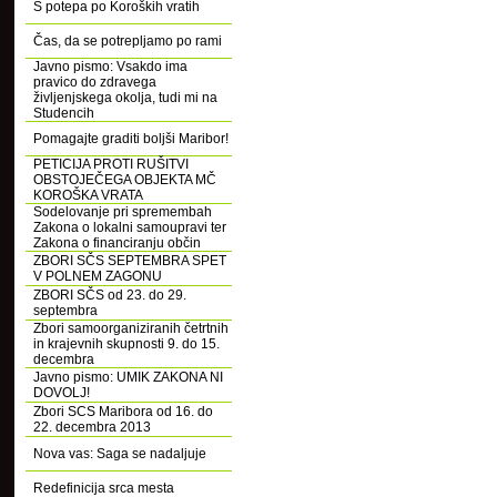
S potepa po Koroških vratih
Čas, da se potrepljamo po rami
Javno pismo: Vsakdo ima
pravico do zdravega
življenjskega okolja, tudi mi na
Studencih
Pomagajte graditi boljši Maribor!
PETICIJA PROTI RUŠITVI
OBSTOJEČEGA OBJEKTA MČ
KOROŠKA VRATA
Sodelovanje pri spremembah
Zakona o lokalni samoupravi ter
Zakona o financiranju občin
ZBORI SČS SEPTEMBRA SPET
V POLNEM ZAGONU
ZBORI SČS od 23. do 29.
septembra
Zbori samoorganiziranih četrtnih
in krajevnih skupnosti 9. do 15.
decembra
Javno pismo: UMIK ZAKONA NI
DOVOLJ!
Zbori SCS Maribora od 16. do
22. decembra 2013
Nova vas: Saga se nadaljuje
Redefinicija srca mesta