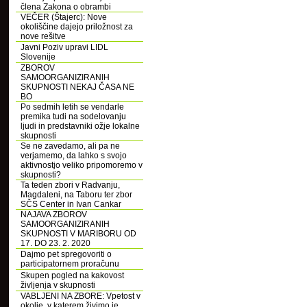
člena Zakona o obrambi
VEČER (Štajerc): Nove
okoliščine dajejo priložnost za
nove rešitve
Javni Poziv upravi LIDL
Slovenije
ZBOROV
SAMOORGANIZIRANIH
SKUPNOSTI NEKAJ ČASA NE
BO
Po sedmih letih se vendarle
premika tudi na sodelovanju
ljudi in predstavniki ožje lokalne
skupnosti
Se ne zavedamo, ali pa ne
verjamemo, da lahko s svojo
aktivnostjo veliko pripomoremo v
skupnosti?
Ta teden zbori v Radvanju,
Magdaleni, na Taboru ter zbor
SČS Center in Ivan Cankar
NAJAVA ZBOROV
SAMOORGANIZIRANIH
SKUPNOSTI V MARIBORU OD
17. DO 23. 2. 2020
Dajmo pet spregovoriti o
participatornem proračunu
Skupen pogled na kakovost
življenja v skupnosti
VABLJENI NA ZBORE: Vpetost v
okolje, v katerem živimo je