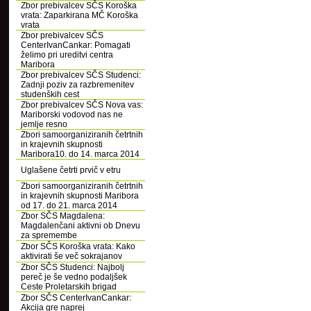
Zbor prebivalcev SČS Koroška
vrata: Zaparkirana MČ Koroška
vrata
Zbor prebivalcev SČS
CenterIvanCankar: Pomagati
želimo pri ureditvi centra
Maribora
Zbor prebivalcev SČS Studenci:
Zadnji poziv za razbremenitev
studenških cest
Zbor prebivalcev SČS Nova vas:
Mariborski vodovod nas ne
jemlje resno
Zbori samoorganiziranih četrtnih
in krajevnih skupnosti
Maribora10. do 14. marca 2014
Uglašene četrti prvič v etru
Zbori samoorganiziranih četrtnih
in krajevnih skupnosti Maribora
od 17. do 21. marca 2014
Zbor SČS Magdalena:
Magdalenčani aktivni ob Dnevu
za spremembe
Zbor SČS Koroška vrata: Kako
aktivirati še več sokrajanov
Zbor SČS Studenci: Najbolj
pereč je še vedno podaljšek
Ceste Proletarskih brigad
Zbor SČS CenterIvanCankar:
Akcija gre naprej