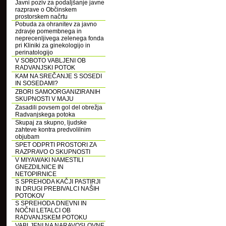
Javni poziv za podaljšanje javne
razprave o Občinskem
prostorskem načrtu
Pobuda za ohranitev za javno
zdravje pomembnega in
neprecenljivega zelenega fonda
pri Kliniki za ginekologijo in
perinatologijo
V SOBOTO VABLJENI OB
RADVANJSKI POTOK
KAM NA SREČANJE S SOSEDI
IN SOSEDAMI?
ZBORI SAMOORGANIZIRANIH
SKUPNOSTI V MAJU
Zasadili povsem gol del obrežja
Radvanjskega potoka
Skupaj za skupno, ljudske
zahteve kontra predvolilnim
objubam
SPET ODPRTI PROSTORI ZA
RAZPRAVO O SKUPNOSTI
V MIYAWAKI NAMESTILI
GNEZDILNICE IN
NETOPIRNICE
S SPREHODA KAČJI PASTIRJI
IN DRUGI PREBIVALCI NAŠIH
POTOKOV
S SPREHODA DNEVNI IN
NOČNI LETALCI OB
RADVANJSKEM POTOKU
VABLJENI NA NARAVOSLOVNE