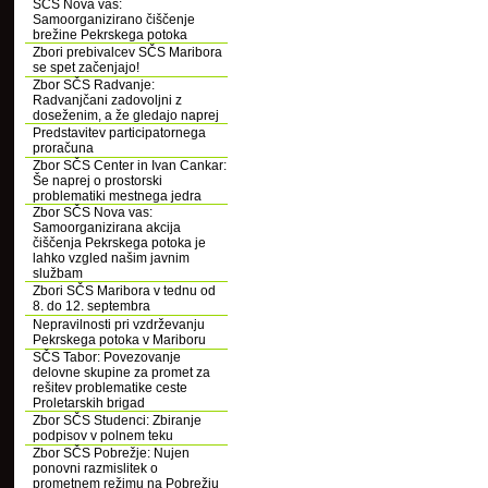
SČS Nova vas:
Samoorganizirano čiščenje
brežine Pekrskega potoka
Zbori prebivalcev SČS Maribora
se spet začenjajo!
Zbor SČS Radvanje:
Radvanjčani zadovoljni z
doseženim, a že gledajo naprej
Predstavitev participatornega
proračuna
Zbor SČS Center in Ivan Cankar:
Še naprej o prostorski
problematiki mestnega jedra
Zbor SČS Nova vas:
Samoorganizirana akcija
čiščenja Pekrskega potoka je
lahko vzgled našim javnim
službam
Zbori SČS Maribora v tednu od
8. do 12. septembra
Nepravilnosti pri vzdrževanju
Pekrskega potoka v Mariboru
SČS Tabor: Povezovanje
delovne skupine za promet za
rešitev problematike ceste
Proletarskih brigad
Zbor SČS Studenci: Zbiranje
podpisov v polnem teku
Zbor SČS Pobrežje: Nujen
ponovni razmislitek o
prometnem režimu na Pobrežju