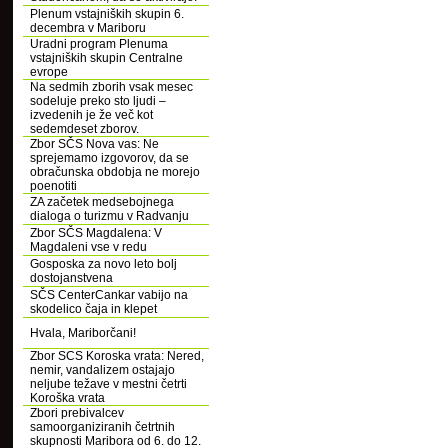
Plenum vstajniških skupin 6.
decembra v Mariboru
Uradni program Plenuma
vstajniških skupin Centralne
evrope
Na sedmih zborih vsak mesec
sodeluje preko sto ljudi –
izvedenih je že več kot
sedemdeset zborov.
Zbor SČS Nova vas: Ne
sprejemamo izgovorov, da se
obračunska obdobja ne morejo
poenotiti
ZA začetek medsebojnega
dialoga o turizmu v Radvanju
Zbor SČS Magdalena: V
Magdaleni vse v redu
Gosposka za novo leto bolj
dostojanstvena
SČS CenterCankar vabijo na
skodelico čaja in klepet
Hvala, Mariborčani!
Zbor SCS Koroska vrata: Nered,
nemir, vandalizem ostajajo
neljube težave v mestni četrti
Koroška vrata
Zbori prebivalcev
samoorganiziranih četrtnih
skupnosti Maribora od 6. do 12.