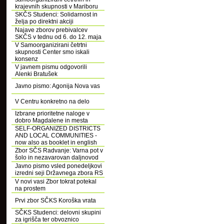
krajevnih skupnosti v Mariboru
SKČS Studenci: Solidarnost in
želja po direktni akciji
Najave zborov prebivalcev
SKČS v tednu od 6. do 12. maja
V Samoorganizirani četrtni
skupnosti Center smo iskali
konsenz
V javnem pismu odgovorili
Alenki Bratušek
Javno pismo: Agonija Nova vas
V Centru konkretno na delo
Izbrane prioritetne naloge v
dobro Magdalene in mesta
SELF-ORGANIZED DISTRICTS
AND LOCAL COMMUNITIES -
now also as booklet in english
Zbor SČS Radvanje: Varna pot v
šolo in nezavarovan daljnovod
Javno pismo vsled ponedeljkovi
izredni seji Državnega zbora RS
V novi vasi Zbor tokrat potekal
na prostem
Prvi zbor SČKS Koroška vrata
SČKS Studenci: delovni skupini
za igrišča ter obvoznico