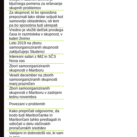
ključnega pomena za reševanje
skupnih problemov
Za skupnost, ki bo sposobna
prepoznati tako stiske soljudi kot
samovoljo oblastnikov, ob tem
pa bo sposobna tudi ukrepati
Vredno je vložiti delček prostega
časa in razmisleka v skupnost, v
kateri živimo
Leto 2019 na zboru
samoorganoziranih skupnosti
zaključujejo Studenci
Interesni safari z IMZ in SČS
Nova vas
Zbori samoorganiziranih
skupnosti v Mariboru
Veseli december na zborih
samoorganiziranih skupnosti
manj prazničen
Zbori samoorganiziranih
skupnosti v Mariboru v zadnjem
tednu novembra
Povezani v problemih
Kako prepričati odgovorne, da
bodo tudi Mariborčanke in
Mariborčani lahko predlagali in
odločali o delu občinskih
proračunskih sredstev
Vabljeni in dobrodošli vsi, ki vam