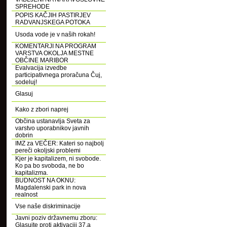
SPREHODE
POPIS KAČJIH PASTIRJEV
RADVANJSKEGA POTOKA
Usoda vode je v naših rokah!
KOMENTARJI NA PROGRAM
VARSTVA OKOLJA MESTNE
OBČINE MARIBOR
Evalvacija izvedbe
participativnega proračuna Čuj,
sodeluj!
Glasuj
Kako z zbori naprej
Občina ustanavlja Sveta za
varstvo uporabnikov javnih
dobrin
IMZ za VEČER: Kateri so najbolj
pereči okoljski problemi
Kjer je kapitalizem, ni svobode.
Ko pa bo svoboda, ne bo
kapitalizma.
BUDNOST NA OKNU:
Magdalenski park in nova
realnost
Vse naše diskriminacije
Javni poziv državnemu zboru:
Glasujte proti aktivaciji 37.a