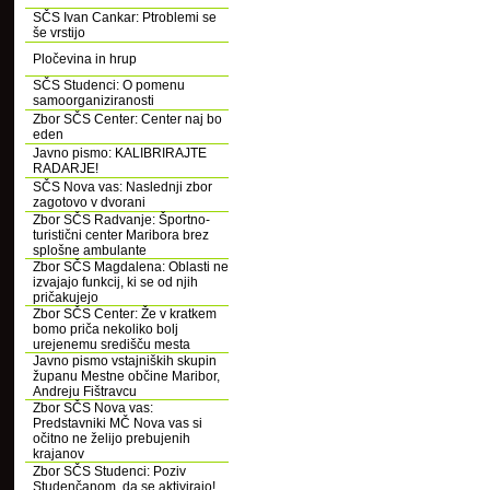
SČS Ivan Cankar: Ptroblemi se
še vrstijo
Pločevina in hrup
SČS Studenci: O pomenu
samoorganiziranosti
Zbor SČS Center: Center naj bo
eden
Javno pismo: KALIBRIRAJTE
RADARJE!
SČS Nova vas: Naslednji zbor
zagotovo v dvorani
Zbor SČS Radvanje: Športno-
turistični center Maribora brez
splošne ambulante
Zbor SČS Magdalena: Oblasti ne
izvajajo funkcij, ki se od njih
pričakujejo
Zbor SČS Center: Že v kratkem
bomo priča nekoliko bolj
urejenemu središču mesta
Javno pismo vstajniških skupin
županu Mestne občine Maribor,
Andreju Fištravcu
Zbor SČS Nova vas:
Predstavniki MČ Nova vas si
očitno ne želijo prebujenih
krajanov
Zbor SČS Studenci: Poziv
Studenčanom, da se aktivirajo!