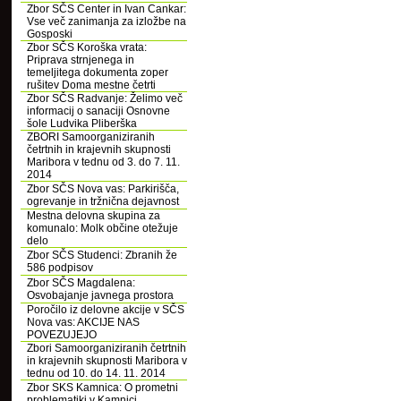
Zbor SČS Center in Ivan Cankar:
Vse več zanimanja za izložbe na
Gosposki
Zbor SČS Koroška vrata:
Priprava strnjenega in
temeljitega dokumenta zoper
rušitev Doma mestne četrti
Zbor SČS Radvanje: Želimo več
informacij o sanaciji Osnovne
šole Ludvika Pliberška
ZBORI Samoorganiziranih
četrtnih in krajevnih skupnosti
Maribora v tednu od 3. do 7. 11.
2014
Zbor SČS Nova vas: Parkirišča,
ogrevanje in tržnična dejavnost
Mestna delovna skupina za
komunalo: Molk občine otežuje
delo
Zbor SČS Studenci: Zbranih že
586 podpisov
Zbor SČS Magdalena:
Osvobajanje javnega prostora
Poročilo iz delovne akcije v SČS
Nova vas: AKCIJE NAS
POVEZUJEJO
Zbori Samoorganiziranih četrtnih
in krajevnih skupnosti Maribora v
tednu od 10. do 14. 11. 2014
Zbor SKS Kamnica: O prometni
problematiki v Kamnici