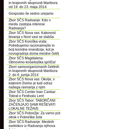
in krajevnih skupnosti Maribora
od 19. do 23. maja 2014
Gosposko še vedno urejamo
Zbor SČS Radvanje: Kdo v
mestu zastopa interese
Radvanja?
Zbor SČS Nova vas: Kakovost
bivanja v Novi vasi se slabša
Zbor SČS Koroška vrata:
Potrebujemo racionalnejše in
bolj koristne investicije, kot je
novogradnja doma mestne četrti
Zbor SČS Magdalena:
Obnovimo košarkaška igrišča!
Zbori samoorganiziranih četrtnih
in krajevnih skupnosti Maribora
2. do 6. junija 2014
Zbor SČS Nova vas: Okolje, v
katerem živimo je tudi odraz
našega ravnanja z njim
Zbor SČS Center Ivan Cankar:
Tokrat o Festivalu Lent
Zbor SČS Tabor: TABORČANI
ZAČENJAJO SAMI REŠEVATI
LOKALNE TEŽAVE
Zbor SČS Pobrežje: Za varno pot
otrok v Pobreške šole
Zbor SČS Radvanje: Mestnih
svetnikov iz Radvanja njihova