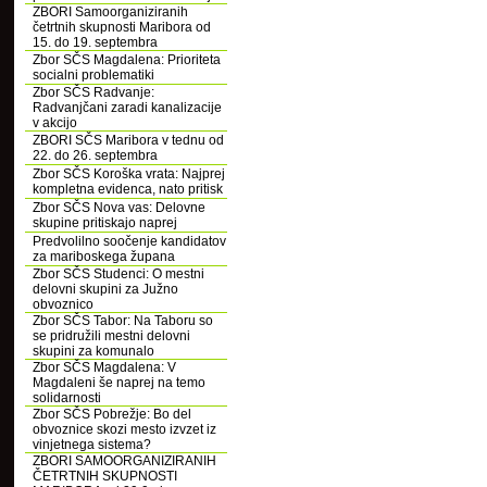
ZBORI Samoorganiziranih
četrtnih skupnosti Maribora od
15. do 19. septembra
Zbor SČS Magdalena: Prioriteta
socialni problematiki
Zbor SČS Radvanje:
Radvanjčani zaradi kanalizacije
v akcijo
ZBORI SČS Maribora v tednu od
22. do 26. septembra
Zbor SČS Koroška vrata: Najprej
kompletna evidenca, nato pritisk
Zbor SČS Nova vas: Delovne
skupine pritiskajo naprej
Predvolilno soočenje kandidatov
za mariboskega župana
Zbor SČS Studenci: O mestni
delovni skupini za Južno
obvoznico
Zbor SČS Tabor: Na Taboru so
se pridružili mestni delovni
skupini za komunalo
Zbor SČS Magdalena: V
Magdaleni še naprej na temo
solidarnosti
Zbor SČS Pobrežje: Bo del
obvoznice skozi mesto izvzet iz
vinjetnega sistema?
ZBORI SAMOORGANIZIRANIH
ČETRTNIH SKUPNOSTI