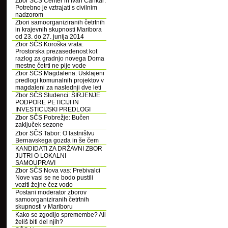
Zbor SČS Center in Ivan Cankar:
Potrebno je vztrajati s civilnim
nadzorom
Zbori samoorganiziranih četrtnih
in krajevnih skupnosti Maribora
od 23. do 27. junija 2014
Zbor SČS Koroška vrata:
Prostorska prezasedenost kot
razlog za gradnjo novega Doma
mestne četrti ne pije vode
Zbor SČS Magdalena: Usklajeni
predlogi komunalnih projektov v
magdaleni za naslednji dve leti
Zbor SČS Studenci: ŠIRJENJE
PODPORE PETICIJI IN
INVESTICIJSKI PREDLOGI
Zbor SČS Pobrežje: Bučen
zaključek sezone
Zbor SČS Tabor: O lastništvu
Bernavskega gozda in še čem
KANDIDATI ZA DRŽAVNI ZBOR
JUTRI O LOKALNI
SAMOUPRAVI
Zbor SČS Nova vas: Prebivalci
Nove vasi se ne bodo pustili
voziti žejne čez vodo
Postani moderator zborov
samoorganiziranih četrtnih
skupnosti v Mariboru
Kako se zgodijo spremembe? Ali
želiš biti del njih?