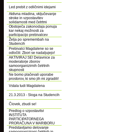
Led prebit z odličnimi idejami
Aktivna mladina, vključevanje
stroke in vzpostavitev
solidarnosti med četrtmi
Obstoječa zakonodaja ponuja
kar nekaj možnosti za
participacijo prebivalcev
Želja po spremembah na
Studencih
Prebivalci Magdalene so se
odločili: Zbori se nadaljujejo!
AKTIVIRAJ SE! Delavnice za
moderatorje zborov
samoorganizirnih četrtnih
skupnosti
Ne bomo plačevali uporabe
prostorov, ki smo jih mi zgradili!
Vstala tudi Magdalena
21.3.2013 - Sloga na Studencih
Človek, zbudi se!
Predlog o vzpostavitvi
INSTITUTA
PARTICIPATORNEGA
PRORAČUNA V MARIBORU
Predstavljamo delovanje
samoorganizirani četrtnih in