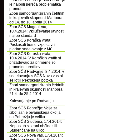
Zbor SČS Pobrežje: Na Pobrežju
je najbolj pereča problematika
promet
Zbori samoorganiziranih četrtnih
in krajevnih skupnosti Maribora
od 14. do 18. aprila 2014
Zbor SČS Magdalena,
10.4.2014: Vključevanje javnosti
naj bo standard
Zbor SČS Koraška vrata:
Poskušali bomo vzpostaviti
plodno sodelovanje z MČ
Zbor SČS Koroška vrata,
10.4.2014: V Koroških vratih si
prizadevajo za primernejšo
prometno ureditev
Zbor SČS Radvanje, 8.4.2014: v
sodelovanju s SČS Nova vas bi
se lotili Pekrskega potoka
Zbori samoorganiziranih četrtnih
in krajevnih skupnosti Maribora
21.4. do 25.4.2014
Kolesarjenje po Radvanju
Zbor SČS Pobrežje: Volje za
izboljšanje bivanjskega okolja
na Pobrežju je veliko
Zbor SČS Studenci, 17.4.2014:
Neposluh s strani občine sili
Studenčane na ulico
Zbor SČS Nova vas, 17.4.2014:
Potrebno je urediti okolico