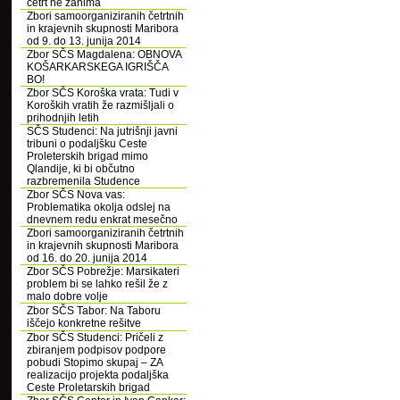
četrt ne zanima
Zbori samoorganiziranih četrtnih
in krajevnih skupnosti Maribora
od 9. do 13. junija 2014
Zbor SČS Magdalena: OBNOVA
KOŠARKARSKEGA IGRIŠČA
BO!
Zbor SČS Koroška vrata: Tudi v
Koroških vratih že razmišljali o
prihodnjih letih
SČS Studenci: Na jutrišnji javni
tribuni o podaljšku Ceste
Proleterskih brigad mimo
Qlandije, ki bi občutno
razbremenila Studence
Zbor SČS Nova vas:
Problematika okolja odslej na
dnevnem redu enkrat mesečno
Zbori samoorganiziranih četrtnih
in krajevnih skupnosti Maribora
od 16. do 20. junija 2014
Zbor SČS Pobrežje: Marsikateri
problem bi se lahko rešil že z
malo dobre volje
Zbor SČS Tabor: Na Taboru
iščejo konkretne rešitve
Zbor SČS Studenci: Pričeli z
zbiranjem podpisov podpore
pobudi Stopimo skupaj – ZA
realizacijo projekta podaljška
Ceste Proletarskih brigad