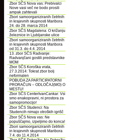
Zbor SČS Nova vas: Prebivalci
Nove vasi več ne bodo prosili
ampak zahtevali
Zbori samoorganiziranih četrtnih
in krajevnih skupnosti Maribora
24. do 28. marca 2014
Zbor SČS Magdalena: O križanju
železnice in Ljubljanske ulice
Zbori samoorganiziranih četrtnih
in krajevnih skupnosti Maribora
od 31.3. do 4.4. 2014
13. zbor SČS Radvanje:
Radvanjčani gostili predstavnike
MOM
Zbor SČS Koroška vrata,
27.3.2014: Tokrat zbor bolj
neformalen
POBUDA ZA PARTICIPATORNI
PRORAČUN – ODLOČAJ(MO) O
MESTU!
Zbor SČS CenterIvanCankar: Vsi
smo enakopravni, ni prostora za
samopromocijo!
Zbor SČS Studenci: Na
Studencih nimajo otroških igrišč
Zbor SČS Nova vas: Ne
popuščajmo, izpeljimo do konca!
Zbori samoorganiziranih četrtnih
in krajevnih skupnosti Maribora
7.4. do 11.4.2014