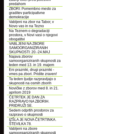
predahom
ZBORI: Pomembno mesto za
graditev participativne
demokracije
Vabljeni na zbor na Tabor, v
Novo vas in na Tezno
Na Teznem o degradaciji
prostora, v Novi vasi o njegovi
obogatitvi
VABLJENI NA ZBORE
SAMOORGANIZIRANIH
SKUPNOSTI: 20.-24.MAJ
Najava zborov
samoorganiziranih skupnosti za
teden med 13. in 19. majem
Eni prazniki, drugi prazniki -
vmes pa zbori. Pridite zraven!
Ta teden ljudje razpravljajo o
skupnosti na osmih zborih
Novičke z zborov med 8. in 21.
aprilom 2019
ČETRTEK JE DAN ZA
RAZPRAVO NA ZBORIH.
PRIDRUŽI SE.
Sedem odprtih prostorov za
razpravo o skupnosti
IZŠLA JE NOVA ČETRTINKA.
ŠTEVILKA 78.
Vabljeni na zbore
samoorganiziranih skupnosti