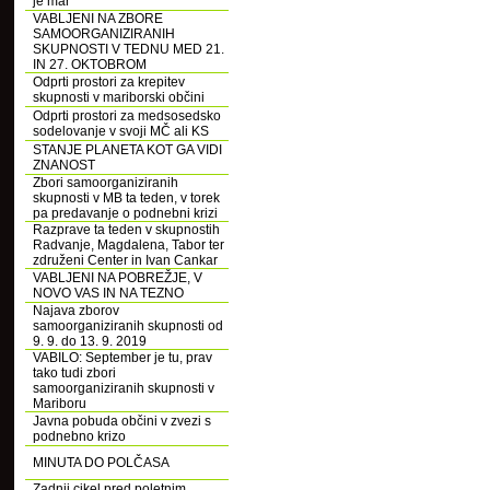
je mar
VABLJENI NA ZBORE
SAMOORGANIZIRANIH
SKUPNOSTI V TEDNU MED 21.
IN 27. OKTOBROM
Odprti prostori za krepitev
skupnosti v mariborski občini
Odprti prostori za medsosedsko
sodelovanje v svoji MČ ali KS
STANJE PLANETA KOT GA VIDI
ZNANOST
Zbori samoorganiziranih
skupnosti v MB ta teden, v torek
pa predavanje o podnebni krizi
Razprave ta teden v skupnostih
Radvanje, Magdalena, Tabor ter
združeni Center in Ivan Cankar
VABLJENI NA POBREŽJE, V
NOVO VAS IN NA TEZNO
Najava zborov
samoorganiziranih skupnosti od
9. 9. do 13. 9. 2019
VABILO: September je tu, prav
tako tudi zbori
samoorganiziranih skupnosti v
Mariboru
Javna pobuda občini v zvezi s
podnebno krizo
MINUTA DO POLČASA
Zadnji cikel pred poletnim