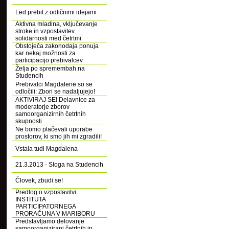
Led prebit z odličnimi idejami
Aktivna mladina, vključevanje
stroke in vzpostavitev
solidarnosti med četrtmi
Obstoječa zakonodaja ponuja
kar nekaj možnosti za
participacijo prebivalcev
Želja po spremembah na
Studencih
Prebivalci Magdalene so se
odločili: Zbori se nadaljujejo!
AKTIVIRAJ SE! Delavnice za
moderatorje zborov
samoorganizirnih četrtnih
skupnosti
Ne bomo plačevali uporabe
prostorov, ki smo jih mi zgradili!
Vstala tudi Magdalena
21.3.2013 - Sloga na Studencih
Človek, zbudi se!
Predlog o vzpostavitvi
INSTITUTA
PARTICIPATORNEGA
PRORAČUNA V MARIBORU
Predstavljamo delovanje
samoorganizirani četrtnih in