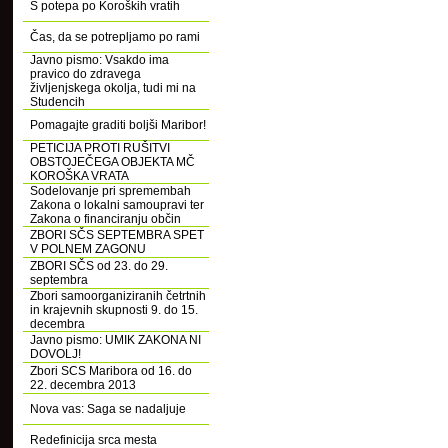
S potepa po Koroških vratih
Čas, da se potrepljamo po rami
Javno pismo: Vsakdo ima
pravico do zdravega
življenjskega okolja, tudi mi na
Studencih
Pomagajte graditi boljši Maribor!
PETICIJA PROTI RUŠITVI
OBSTOJEČEGA OBJEKTA MČ
KOROŠKA VRATA
Sodelovanje pri spremembah
Zakona o lokalni samoupravi ter
Zakona o financiranju občin
ZBORI SČS SEPTEMBRA SPET
V POLNEM ZAGONU
ZBORI SČS od 23. do 29.
septembra
Zbori samoorganiziranih četrtnih
in krajevnih skupnosti 9. do 15.
decembra
Javno pismo: UMIK ZAKONA NI
DOVOLJ!
Zbori SCS Maribora od 16. do
22. decembra 2013
Nova vas: Saga se nadaljuje
Redefinicija srca mesta