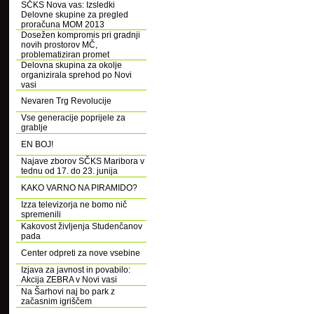
SČKS Nova vas: Izsledki
Delovne skupine za pregled
proračuna MOM 2013
Dosežen kompromis pri gradnji
novih prostorov MČ,
problematiziran promet
Delovna skupina za okolje
organizirala sprehod po Novi
vasi
Nevaren Trg Revolucije
Vse generacije poprijele za
grablje
EN BOJ!
Najave zborov SČKS Maribora v
tednu od 17. do 23. junija
KAKO VARNO NA PIRAMIDO?
Izza televizorja ne bomo nič
spremenili
Kakovost življenja Studenčanov
pada
Center odpreti za nove vsebine
Izjava za javnost in povabilo:
Akcija ZEBRA v Novi vasi
Na Šarhovi naj bo park z
začasnim igriščem