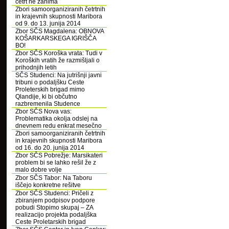
četrt ne zanima
Zbori samoorganiziranih četrtnih
in krajevnih skupnosti Maribora
od 9. do 13. junija 2014
Zbor SČS Magdalena: OBNOVA
KOŠARKARSKEGA IGRIŠČA
BO!
Zbor SČS Koroška vrata: Tudi v
Koroških vratih že razmišljali o
prihodnjih letih
SČS Studenci: Na jutrišnji javni
tribuni o podaljšku Ceste
Proleterskih brigad mimo
Qlandije, ki bi občutno
razbremenila Studence
Zbor SČS Nova vas:
Problematika okolja odslej na
dnevnem redu enkrat mesečno
Zbori samoorganiziranih četrtnih
in krajevnih skupnosti Maribora
od 16. do 20. junija 2014
Zbor SČS Pobrežje: Marsikateri
problem bi se lahko rešil že z
malo dobre volje
Zbor SČS Tabor: Na Taboru
iščejo konkretne rešitve
Zbor SČS Studenci: Pričeli z
zbiranjem podpisov podpore
pobudi Stopimo skupaj – ZA
realizacijo projekta podaljška
Ceste Proletarskih brigad