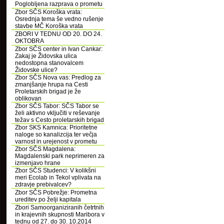
Poglobljena razprava o prometu
Zbor SČS Koroška vrata:
Osrednja tema še vedno rušenje
stavbe MČ Koroška vrata
ZBORI V TEDNU OD 20. DO 24.
OKTOBRA
Zbor SČS center in Ivan Cankar:
Zakaj je Židovska ulica
nedostopna stanovalcem
Židovske ulice?
Zbor SČS Nova vas: Predlog za
zmanjšanje hrupa na Cesti
Proletarskih brigad je že
oblikovan
Zbor SČS Tabor: SČS Tabor se
želi aktivno vključiti v reševanje
težav s Cesto proletarskih brigad
Zbor SKS Kamnica: Prioritetne
naloge so kanalizcija ter večja
varnost in urejenost v prometu
Zbor SČS Magdalena:
Magdalenski park neprimeren za
izmenjavo hrane
Zbor SČS Studenci: V kolikšni
meri Ecolab in Tekol vplivata na
zdravje prebivalcev?
Zbor SČS Pobrežje: Prometna
ureditev po želji kapitala
Zbori Samoorganiziranih četrtnih
in krajevnih skupnosti Maribora v
tednu od 27. do 30. 10.2014