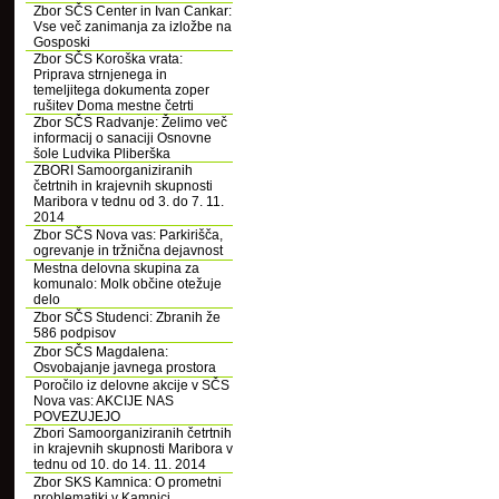
Zbor SČS Center in Ivan Cankar:
Vse več zanimanja za izložbe na
Gosposki
Zbor SČS Koroška vrata:
Priprava strnjenega in
temeljitega dokumenta zoper
rušitev Doma mestne četrti
Zbor SČS Radvanje: Želimo več
informacij o sanaciji Osnovne
šole Ludvika Pliberška
ZBORI Samoorganiziranih
četrtnih in krajevnih skupnosti
Maribora v tednu od 3. do 7. 11.
2014
Zbor SČS Nova vas: Parkirišča,
ogrevanje in tržnična dejavnost
Mestna delovna skupina za
komunalo: Molk občine otežuje
delo
Zbor SČS Studenci: Zbranih že
586 podpisov
Zbor SČS Magdalena:
Osvobajanje javnega prostora
Poročilo iz delovne akcije v SČS
Nova vas: AKCIJE NAS
POVEZUJEJO
Zbori Samoorganiziranih četrtnih
in krajevnih skupnosti Maribora v
tednu od 10. do 14. 11. 2014
Zbor SKS Kamnica: O prometni
problematiki v Kamnici