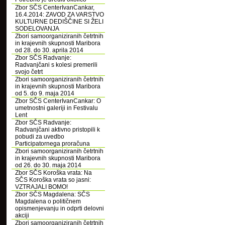
Zbor SČS CenterIvanCankar,
16.4.2014: ZAVOD ZA VARSTVO
KULTURNE DEDIŠČINE SI ŽELI
SODELOVANJA
Zbori samoorganiziranih četrtnih
in krajevnih skupnosti Maribora
od 28. do 30. aprila 2014
Zbor SČS Radvanje:
Radvanjčani s kolesi premerili
svojo četrt
Zbori samoorganiziranih četrtnih
in krajevnih skupnosti Maribora
od 5. do 9. maja 2014
Zbor SČS CenterIvanCankar: O
umetnostni galeriji in Festivalu
Lent
Zbor SČS Radvanje:
Radvanjčani aktivno pristopili k
pobudi za uvedbo
Participatornega proračuna
Zbori samoorganiziranih četrtnih
in krajevnih skupnosti Maribora
od 26. do 30. maja 2014
Zbor SČS Koroška vrata: Na
SČS Koroška vrata so jasni:
VZTRAJALI BOMO!
Zbor SČS Magdalena: SČS
Magdalena o političnem
opismenjevanju in odprti delovni
akciji
Zbori samoorganiziranih četrtnih