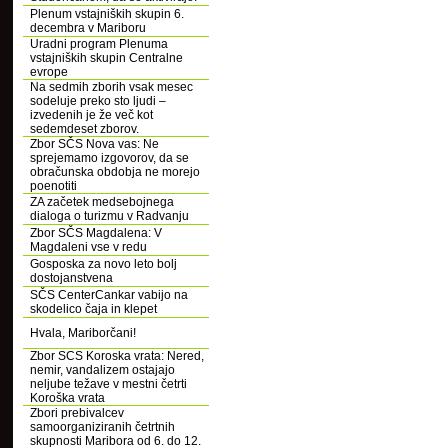
Plenum vstajniških skupin 6.
decembra v Mariboru
Uradni program Plenuma
vstajniških skupin Centralne
evrope
Na sedmih zborih vsak mesec
sodeluje preko sto ljudi –
izvedenih je že več kot
sedemdeset zborov.
Zbor SČS Nova vas: Ne
sprejemamo izgovorov, da se
obračunska obdobja ne morejo
poenotiti
ZA začetek medsebojnega
dialoga o turizmu v Radvanju
Zbor SČS Magdalena: V
Magdaleni vse v redu
Gosposka za novo leto bolj
dostojanstvena
SČS CenterCankar vabijo na
skodelico čaja in klepet
Hvala, Mariborčani!
Zbor SCS Koroska vrata: Nered,
nemir, vandalizem ostajajo
neljube težave v mestni četrti
Koroška vrata
Zbori prebivalcev
samoorganiziranih četrtnih
skupnosti Maribora od 6. do 12.