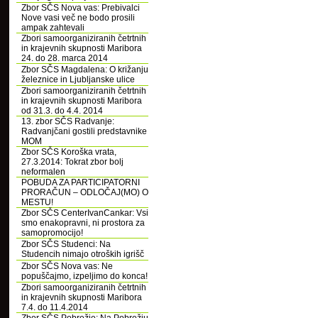
Zbor SČS Nova vas: Prebivalci
Nove vasi več ne bodo prosili
ampak zahtevali
Zbori samoorganiziranih četrtnih
in krajevnih skupnosti Maribora
24. do 28. marca 2014
Zbor SČS Magdalena: O križanju
železnice in Ljubljanske ulice
Zbori samoorganiziranih četrtnih
in krajevnih skupnosti Maribora
od 31.3. do 4.4. 2014
13. zbor SČS Radvanje:
Radvanjčani gostili predstavnike
MOM
Zbor SČS Koroška vrata,
27.3.2014: Tokrat zbor bolj
neformalen
POBUDA ZA PARTICIPATORNI
PRORAČUN – ODLOČAJ(MO) O
MESTU!
Zbor SČS CenterIvanCankar: Vsi
smo enakopravni, ni prostora za
samopromocijo!
Zbor SČS Studenci: Na
Studencih nimajo otroških igrišč
Zbor SČS Nova vas: Ne
popuščajmo, izpeljimo do konca!
Zbori samoorganiziranih četrtnih
in krajevnih skupnosti Maribora
7.4. do 11.4.2014