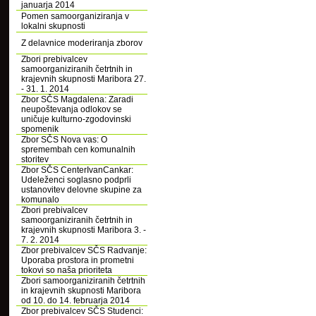
januarja 2014
Pomen samoorganiziranja v
lokalni skupnosti
Z delavnice moderiranja zborov
Zbori prebivalcev
samoorganiziranih četrtnih in
krajevnih skupnosti Maribora 27.
- 31. 1. 2014
Zbor SČS Magdalena: Zaradi
neupoštevanja odlokov se
uničuje kulturno-zgodovinski
spomenik
Zbor SČS Nova vas: O
spremembah cen komunalnih
storitev
Zbor SČS CenterIvanCankar:
Udeleženci soglasno podprli
ustanovitev delovne skupine za
komunalo
Zbori prebivalcev
samoorganiziranih četrtnih in
krajevnih skupnosti Maribora 3. -
7. 2. 2014
Zbor prebivalcev SČS Radvanje:
Uporaba prostora in prometni
tokovi so naša prioriteta
Zbori samoorganiziranih četrtnih
in krajevnih skupnosti Maribora
od 10. do 14. februarja 2014
Zbor prebivalcev SČS Studenci: