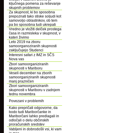
ključnega pomena za reševanje
skupnih problemov
Za skupnost, ki bo sposobna
prepoznati tako stiske soljudi kot
samovoljo oblastnikov, ob tem
pa bo sposobna tudi ukrepati
Vredno je vložiti delček prostega
časa in razmisleka v skupnost, v
kateri živimo
Leto 2019 na zboru
samoorganoziranih skupnosti
zaključujejo Studenci
Interesni safari z IMZ in SČS
Nova vas
Zbori samoorganiziranih
skupnosti v Mariboru
Veseli december na zborih
samoorganiziranih skupnosti
manj prazničen
Zbori samoorganiziranih
skupnosti v Mariboru v zadnjem
tednu novembra
Povezani v problemih
Kako prepričati odgovorne, da
bodo tudi Mariborčanke in
Mariborčani lahko predlagali in
odločali o delu občinskih
proračunskih sredstev
Vabljeni in dobrodošli vsi, ki vam