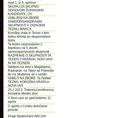
med 1. in 5. aprilom
SKUPAJ ZA SKUPNO -
ODGOVORI ŽUPANSKIH
KANDIDATK_OV
VABLJENI NA ZBORE
SAMOORGANIZIRANIH
SKUPNOSTI V ZADNJEM
TEDNU MARCA
Koroška vrata in Tezno v tem
tednu kličeta po skupnostnem
duhu
Ta teden razpravljamo o
Mariboru na 5 zborih
samoorganiziranih skupnosti
RAZPRAVE O SKUPNOSTI TA
TEDEN V PEKRAH, NOVI VASI
IN NA TEZNEM
Vabljeni na zbor v Magdaleno,
Radvanje, na Tabor ali Pobrežje
ter na Studence ali v center
VABILO NA ZBORE: Ta četrtek
TEZNO, KOROŠKA VRATA in
NOVA VAS
25.2.2013: Tiskovna konferenca
Iniciative Mestni zbor
V Novi vasi se spet dobimo 11.
aprila
3. aprila v Centru določamo
priorite
Dragi Studenčani! AKCIJA!