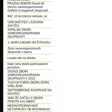
PRAZNUJEMO!!!! Deset let
zborov samoorganiziranih
četrtnih in krajevnih skupnosti
IMZ: 10 let zborov občank_ov
URESNIČITEV LJUDSKIH
ZAHTEV
APRILSKI ZBORI
SAMOORGANIZIRANIH
SKUPNOSTI
3. MARCA BOMO NA ŠTRAJKU
Zbori samoorganiziranih
skupnosti v marcu
Livada lab na obisku
Kako smo dobili participatorni
proračun
ZADNJI ZBORI
SAMOORGANIZIRANIH
SKUPNOSTI V 2022
TUDI OKTOBRA ZBORUJEMO.
VABLJENI!
SEPTEMBRSKE RAZPRAVE NA
KRATKO
SMO ŽE ZAČELI Z ZBORI!
PRIDITE KAJ MIMO!
MEDNATRODNA NOČ
NETOPIRJEV OB MIYAWAKIJU