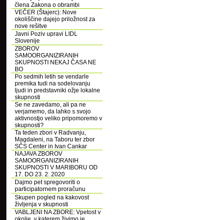
člena Zakona o obrambi
VEČER (Štajerc): Nove
okoliščine dajejo priložnost za
nove rešitve
Javni Poziv upravi LIDL
Slovenije
ZBOROV
SAMOORGANIZIRANIH
SKUPNOSTI NEKAJ ČASA NE
BO
Po sedmih letih se vendarle
premika tudi na sodelovanju
ljudi in predstavniki ožje lokalne
skupnosti
Se ne zavedamo, ali pa ne
verjamemo, da lahko s svojo
aktivnostjo veliko pripomoremo v
skupnosti?
Ta teden zbori v Radvanju,
Magdaleni, na Taboru ter zbor
SČS Center in Ivan Cankar
NAJAVA ZBOROV
SAMOORGANIZIRANIH
SKUPNOSTI V MARIBORU OD
17. DO 23. 2. 2020
Dajmo pet spregovoriti o
participatornem proračunu
Skupen pogled na kakovost
življenja v skupnosti
VABLJENI NA ZBORE: Vpetost v
okolje, v katerem živimo je