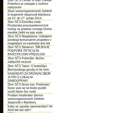
Zbor SČS Center in Ivan Cankar:
Potrebno je vztrajati s civilnim
nadzorom
Zbori samoorganiziranih četrtnih
in krajevnih skupnosti Maribora
od 23. do 27. junija 2014
Zbor SČS Koroška vrata:
Prostorska prezasedenost kot
razlog za gradnjo novega Doma
mestne četrti ne pije vode
Zbor SČS Magdalena: Usklajeni
predlogi komunalnih projektov v
magdaleni za naslednji dve leti
Zbor SČS Studenci: ŠIRJENJE
PODPORE PETICIJI IN
INVESTICIJSKI PREDLOGI
Zbor SČS Pobrežje: Bučen
zaključek sezone
Zbor SČS Tabor: O lastništvu
Bernavskega gozda in še čem
KANDIDATI ZA DRŽAVNI ZBOR
JUTRI O LOKALNI
SAMOUPRAVI
Zbor SČS Nova vas: Prebivalci
Nove vasi se ne bodo pustili
voziti žejne čez vodo
Postani moderator zborov
samoorganiziranih četrtnih
skupnosti v Mariboru
Kako se zgodijo spremembe? Ali
želiš biti del njih?