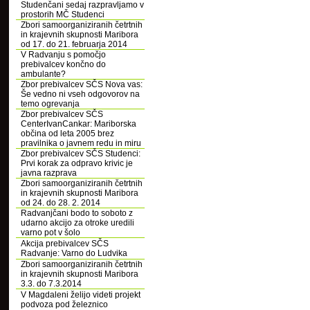
Studenčani sedaj razpravljamo v
prostorih MČ Studenci
Zbori samoorganiziranih četrtnih
in krajevnih skupnosti Maribora
od 17. do 21. februarja 2014
V Radvanju s pomočjo
prebivalcev končno do
ambulante?
Zbor prebivalcev SČS Nova vas:
Še vedno ni vseh odgovorov na
temo ogrevanja
Zbor prebivalcev SČS
CenterIvanCankar: Mariborska
občina od leta 2005 brez
pravilnika o javnem redu in miru
Zbor prebivalcev SČS Studenci:
Prvi korak za odpravo krivic je
javna razprava
Zbori samoorganiziranih četrtnih
in krajevnih skupnosti Maribora
od 24. do 28. 2. 2014
Radvanjčani bodo to soboto z
udarno akcijo za otroke uredili
varno pot v šolo
Akcija prebivalcev SČS
Radvanje: Varno do Ludvika
Zbori samoorganiziranih četrtnih
in krajevnih skupnosti Maribora
3.3. do 7.3.2014
V Magdaleni želijo videti projekt
podvoza pod železnico