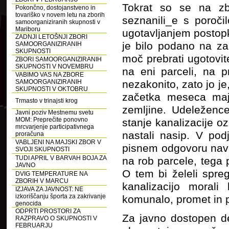
Tokrat so se na zb
Pokončno, dostojanstveno in
tovariško v novem letu na zborih
seznanili_e s poroči
samoorganiziranih skupnosti v
Mariboru
ugotavljanjem postopk
ZADNJI LETOŠNJI ZBORI
je bilo podano na za
SAMOORGANIZIRANIH
SKUPNOSTI
moč prebrati ugotovite
ZBORI SAMOORGANIZIRANIH
SKUPNOSTI V NOVEMBRU
na eni parceli, na p
VABIMO VAS NA ZBORE
SAMOORGANIZIRANIH
nezakonito, zato jo j
SKUPNOSTI V OKTOBRU
začetka meseca maja
Trmasto v trinajsti krog
zemljine. Udeležen
Javni poziv Mestnemu svetu
MOM: Preprečite ponovno
stanje kanalizacije o
mrcvarjenje participativnega
nastali nasip. V po
proračuna
VABLJENI NA MAJSKI ZBOR V
pisnem odgovoru nave
SVOJI SKUPNOSTI
TUDI APRIL V BARVAH BOJA ZA
na rob parcele, tega
JAVNO
O tem bi želeli sprego
DVIG TEMPERATURE NA
ZBORIH V MARCU
kanalizacijo morali
IZJAVA ZA JAVNOST: NE
izkoriščanju športa za zakrivanje
komunalo, promet in pr
genocida
ODPRTI PROSTORI ZA
Za javno dostopen de
RAZPRAVO O SKUPNOSTI V
FEBRUARJU