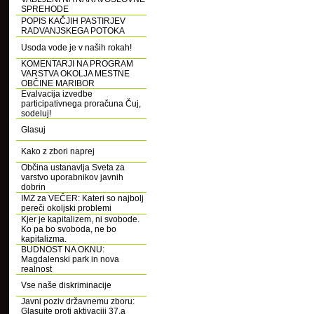
SPREHODE
POPIS KAČJIH PASTIRJEV
RADVANJSKEGA POTOKA
Usoda vode je v naših rokah!
KOMENTARJI NA PROGRAM
VARSTVA OKOLJA MESTNE
OBČINE MARIBOR
Evalvacija izvedbe
participativnega proračuna Čuj,
sodeluj!
Glasuj
Kako z zbori naprej
Občina ustanavlja Sveta za
varstvo uporabnikov javnih
dobrin
IMZ za VEČER: Kateri so najbolj
pereči okoljski problemi
Kjer je kapitalizem, ni svobode.
Ko pa bo svoboda, ne bo
kapitalizma.
BUDNOST NA OKNU:
Magdalenski park in nova
realnost
Vse naše diskriminacije
Javni poziv državnemu zboru:
Glasujte proti aktivaciji 37.a