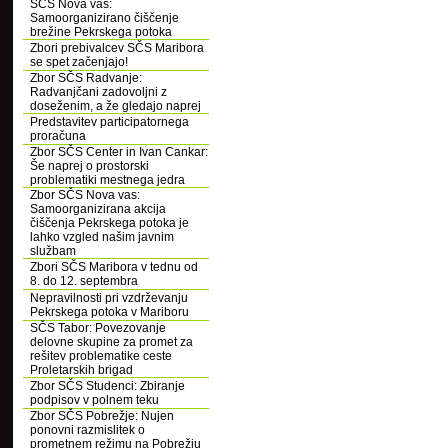
SČS Nova vas:
Samoorganizirano čiščenje
brežine Pekrskega potoka
Zbori prebivalcev SČS Maribora
se spet začenjajo!
Zbor SČS Radvanje:
Radvanjčani zadovoljni z
doseženim, a že gledajo naprej
Predstavitev participatornega
proračuna
Zbor SČS Center in Ivan Cankar:
Še naprej o prostorski
problematiki mestnega jedra
Zbor SČS Nova vas:
Samoorganizirana akcija
čiščenja Pekrskega potoka je
lahko vzgled našim javnim
službam
Zbori SČS Maribora v tednu od
8. do 12. septembra
Nepravilnosti pri vzdrževanju
Pekrskega potoka v Mariboru
SČS Tabor: Povezovanje
delovne skupine za promet za
rešitev problematike ceste
Proletarskih brigad
Zbor SČS Studenci: Zbiranje
podpisov v polnem teku
Zbor SČS Pobrežje: Nujen
ponovni razmislitek o
prometnem režimu na Pobrežju