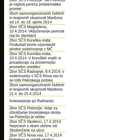
Zbor SČS Pobrežje: Na Pobrežju
je najbolj pereča problematika
promet
Zbori samoorganiziranih četrtnih
in krajevnih skupnosti Maribora
od 14. do 18. aprila 2014
Zbor SČS Magdalena,
10.4.2014: Vključevanje javnosti
naj bo standard
Zbor SČS Koraška vrata:
Poskušali bomo vzpostaviti
plodno sodelovanje z MČ
Zbor SČS Koroška vrata,
10.4.2014: V Koroških vratih si
prizadevajo za primernejšo
prometno ureditev
Zbor SČS Radvanje, 8.4.2014: v
sodelovanju s SČS Nova vas bi
se lotili Pekrskega potoka
Zbori samoorganiziranih četrtnih
in krajevnih skupnosti Maribora
21.4. do 25.4.2014
Kolesarjenje po Radvanju
Zbor SČS Pobrežje: Volje za
izboljšanje bivanjskega okolja
na Pobrežju je veliko
Zbor SČS Studenci, 17.4.2014:
Neposluh s strani občine sili
Studenčane na ulico
Zbor SČS Nova vas, 17.4.2014:
Potrebno je urediti okolico