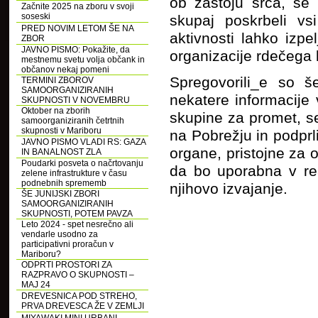
ob zastoju srca, še
Začnite 2025 na zboru v svoji
soseski
skupaj poskrbeli v
PRED NOVIM LETOM ŠE NA
aktivnosti lahko izp
ZBOR
JAVNO PISMO: Pokažite, da
organizacije rdečega 
mestnemu svetu volja občank in
občanov nekaj pomeni
Spregovorili_e so š
TERMINI ZBOROV
SAMOORGANIZIRANIH
nekatere informacije
SKUPNOSTI V NOVEMBRU
Oktober na zborih
skupine za promet, se
samoorganiziranih četrtnih
skupnosti v Mariboru
na Pobrežju in podprl
JAVNO PISMO VLADI RS: GAZA
organe, pristojne za 
IN BANALNOST ZLA
Poudarki posveta o načrtovanju
da bo uporabna v rea
zelene infrastrukture v času
podnebnih sprememb
njihovo izvajanje.
ŠE JUNIJSKI ZBORI
SAMOORGANIZIRANIH
SKUPNOSTI, POTEM PAVZA
Leto 2024 - spet nesrečno ali
vendarle usodno za
participativni proračun v
Mariboru?
ODPRTI PROSTORI ZA
RAZPRAVO O SKUPNOSTI –
MAJ 24
DREVESNICA POD STREHO,
PRVA DREVESCA ŽE V ZEMLJI