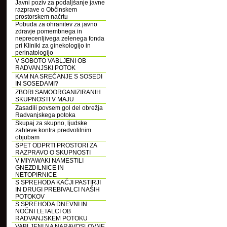
Javni poziv za podaljšanje javne
razprave o Občinskem
prostorskem načrtu
Pobuda za ohranitev za javno
zdravje pomembnega in
neprecenljivega zelenega fonda
pri Kliniki za ginekologijo in
perinatologijo
V SOBOTO VABLJENI OB
RADVANJSKI POTOK
KAM NA SREČANJE S SOSEDI
IN SOSEDAMI?
ZBORI SAMOORGANIZIRANIH
SKUPNOSTI V MAJU
Zasadili povsem gol del obrežja
Radvanjskega potoka
Skupaj za skupno, ljudske
zahteve kontra predvolilnim
objubam
SPET ODPRTI PROSTORI ZA
RAZPRAVO O SKUPNOSTI
V MIYAWAKI NAMESTILI
GNEZDILNICE IN
NETOPIRNICE
S SPREHODA KAČJI PASTIRJI
IN DRUGI PREBIVALCI NAŠIH
POTOKOV
S SPREHODA DNEVNI IN
NOČNI LETALCI OB
RADVANJSKEM POTOKU
VABLJENI NA NARAVOSLOVNE