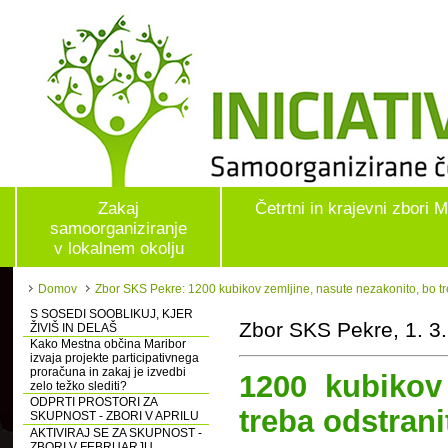
Zakaj
Četrtni in krajevni zbori 
samoorganiziranje
v lokalnem okolju
Domov
Zbor SKS Pekre: 1200 kubikov zemljine, nasute nezakonito, bo tr
S SOSEDI SOOBLIKUJ, KJER
Zbor SKS Pekre, 1. 3
ŽIVIŠ IN DELAŠ
Kako Mestna občina Maribor
izvaja projekte participativnega
proračuna in zakaj je izvedbi
1200 kubikov
zelo težko slediti?
ODPRTI PROSTORI ZA
treba odstrani
SKUPNOST - ZBORI V APRILU
AKTIVIRAJ SE ZA SKUPNOST -
ZBORI V FEBRUARJU