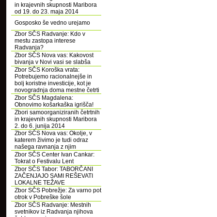
in krajevnih skupnosti Maribora
od 19. do 23. maja 2014
Gosposko še vedno urejamo
Zbor SČS Radvanje: Kdo v
mestu zastopa interese
Radvanja?
Zbor SČS Nova vas: Kakovost
bivanja v Novi vasi se slabša
Zbor SČS Koroška vrata:
Potrebujemo racionalnejše in
bolj koristne investicije, kot je
novogradnja doma mestne četrti
Zbor SČS Magdalena:
Obnovimo košarkaška igrišča!
Zbori samoorganiziranih četrtnih
in krajevnih skupnosti Maribora
2. do 6. junija 2014
Zbor SČS Nova vas: Okolje, v
katerem živimo je tudi odraz
našega ravnanja z njim
Zbor SČS Center Ivan Cankar:
Tokrat o Festivalu Lent
Zbor SČS Tabor: TABORČANI
ZAČENJAJO SAMI REŠEVATI
LOKALNE TEŽAVE
Zbor SČS Pobrežje: Za varno pot
otrok v Pobreške šole
Zbor SČS Radvanje: Mestnih
svetnikov iz Radvanja njihova