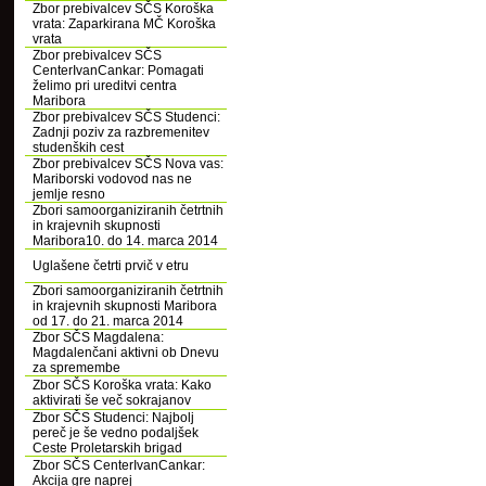
Zbor prebivalcev SČS Koroška
vrata: Zaparkirana MČ Koroška
vrata
Zbor prebivalcev SČS
CenterIvanCankar: Pomagati
želimo pri ureditvi centra
Maribora
Zbor prebivalcev SČS Studenci:
Zadnji poziv za razbremenitev
studenških cest
Zbor prebivalcev SČS Nova vas:
Mariborski vodovod nas ne
jemlje resno
Zbori samoorganiziranih četrtnih
in krajevnih skupnosti
Maribora10. do 14. marca 2014
Uglašene četrti prvič v etru
Zbori samoorganiziranih četrtnih
in krajevnih skupnosti Maribora
od 17. do 21. marca 2014
Zbor SČS Magdalena:
Magdalenčani aktivni ob Dnevu
za spremembe
Zbor SČS Koroška vrata: Kako
aktivirati še več sokrajanov
Zbor SČS Studenci: Najbolj
pereč je še vedno podaljšek
Ceste Proletarskih brigad
Zbor SČS CenterIvanCankar:
Akcija gre naprej