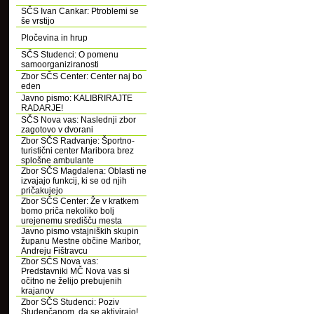
SČS Ivan Cankar: Ptroblemi se
še vrstijo
Pločevina in hrup
SČS Studenci: O pomenu
samoorganiziranosti
Zbor SČS Center: Center naj bo
eden
Javno pismo: KALIBRIRAJTE
RADARJE!
SČS Nova vas: Naslednji zbor
zagotovo v dvorani
Zbor SČS Radvanje: Športno-
turistični center Maribora brez
splošne ambulante
Zbor SČS Magdalena: Oblasti ne
izvajajo funkcij, ki se od njih
pričakujejo
Zbor SČS Center: Že v kratkem
bomo priča nekoliko bolj
urejenemu središču mesta
Javno pismo vstajniških skupin
županu Mestne občine Maribor,
Andreju Fištravcu
Zbor SČS Nova vas:
Predstavniki MČ Nova vas si
očitno ne želijo prebujenih
krajanov
Zbor SČS Studenci: Poziv
Studenčanom, da se aktivirajo!