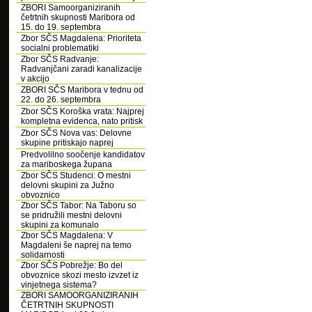
ZBORI Samoorganiziranih
četrtnih skupnosti Maribora od
15. do 19. septembra
Zbor SČS Magdalena: Prioriteta
socialni problematiki
Zbor SČS Radvanje:
Radvanjčani zaradi kanalizacije
v akcijo
ZBORI SČS Maribora v tednu od
22. do 26. septembra
Zbor SČS Koroška vrata: Najprej
kompletna evidenca, nato pritisk
Zbor SČS Nova vas: Delovne
skupine pritiskajo naprej
Predvolilno soočenje kandidatov
za mariboskega župana
Zbor SČS Studenci: O mestni
delovni skupini za Južno
obvoznico
Zbor SČS Tabor: Na Taboru so
se pridružili mestni delovni
skupini za komunalo
Zbor SČS Magdalena: V
Magdaleni še naprej na temo
solidarnosti
Zbor SČS Pobrežje: Bo del
obvoznice skozi mesto izvzet iz
vinjetnega sistema?
ZBORI SAMOORGANIZIRANIH
ČETRTNIH SKUPNOSTI