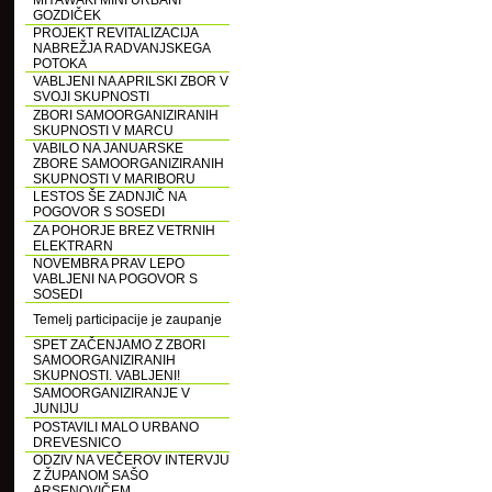
MIYAWAKI MINI URBANI
GOZDIČEK
PROJEKT REVITALIZACIJA
NABREŽJA RADVANJSKEGA
POTOKA
VABLJENI NA APRILSKI ZBOR V
SVOJI SKUPNOSTI
ZBORI SAMOORGANIZIRANIH
SKUPNOSTI V MARCU
VABILO NA JANUARSKE
ZBORE SAMOORGANIZIRANIH
SKUPNOSTI V MARIBORU
LESTOS ŠE ZADNJIČ NA
POGOVOR S SOSEDI
ZA POHORJE BREZ VETRNIH
ELEKTRARN
NOVEMBRA PRAV LEPO
VABLJENI NA POGOVOR S
SOSEDI
Temelj participacije je zaupanje
SPET ZAČENJAMO Z ZBORI
SAMOORGANIZIRANIH
SKUPNOSTI. VABLJENI!
SAMOORGANIZIRANJE V
JUNIJU
POSTAVILI MALO URBANO
DREVESNICO
ODZIV NA VEČEROV INTERVJU
Z ŽUPANOM SAŠO
ARSENOVIČEM