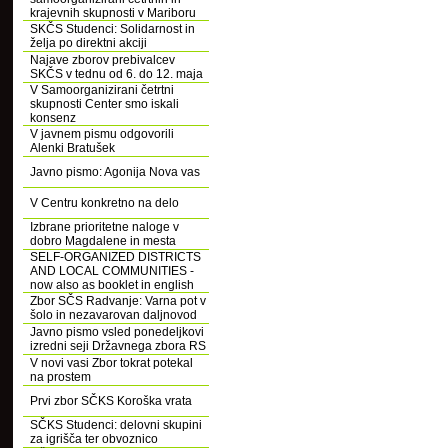
krajevnih skupnosti v Mariboru
SKČS Studenci: Solidarnost in
želja po direktni akciji
Najave zborov prebivalcev
SKČS v tednu od 6. do 12. maja
V Samoorganizirani četrtni
skupnosti Center smo iskali
konsenz
V javnem pismu odgovorili
Alenki Bratušek
Javno pismo: Agonija Nova vas
V Centru konkretno na delo
Izbrane prioritetne naloge v
dobro Magdalene in mesta
SELF-ORGANIZED DISTRICTS
AND LOCAL COMMUNITIES -
now also as booklet in english
Zbor SČS Radvanje: Varna pot v
šolo in nezavarovan daljnovod
Javno pismo vsled ponedeljkovi
izredni seji Državnega zbora RS
V novi vasi Zbor tokrat potekal
na prostem
Prvi zbor SČKS Koroška vrata
SČKS Studenci: delovni skupini
za igrišča ter obvoznico