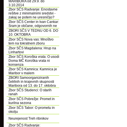
MARIBORA od 29.9. do
3.10.2014
Zbor SČS Radvanje: Enostavne
rešitve z minimalnimi sredstvi -
zakaj se potem ne uresničijo?
Zbor SČS Center in Ivan Cankar:
Sram je občane, odgovornih ne
ZBORI SČS V TEDNU OD 6. DO
10. OKTOBRA
Zbor SČS Nova vas: Mnoštvo
tem na tokratnem zboru
Zbor SČS Magdalena: Hrup na
Linhartovi
Zbor SČS Koroška vrata: O usodi
Doma MČ Koroška vrata ni
konsenza
Zbor SČS Kamnica: Kamnica je
Maribor v malem
ZBORI Samoorganiziranih
četrtnih in krajevnih skupnosti
Maribora od 13. do 17. oktobra
Zbor SČS Studenci: O starih
ranah
Zbor SČS Pobrežje: Promet in
kurilna sezona
Zbor SČS Tabor: O prometu in
okolju
Neurejenost Treh ribnikov
Zbor SČS Radvanje: