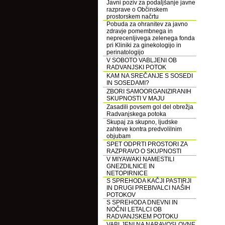
Javni poziv za podaljšanje javne
razprave o Občinskem
prostorskem načrtu
Pobuda za ohranitev za javno
zdravje pomembnega in
neprecenljivega zelenega fonda
pri Kliniki za ginekologijo in
perinatologijo
V SOBOTO VABLJENI OB
RADVANJSKI POTOK
KAM NA SREČANJE S SOSEDI
IN SOSEDAMI?
ZBORI SAMOORGANIZIRANIH
SKUPNOSTI V MAJU
Zasadili povsem gol del obrežja
Radvanjskega potoka
Skupaj za skupno, ljudske
zahteve kontra predvolilnim
objubam
SPET ODPRTI PROSTORI ZA
RAZPRAVO O SKUPNOSTI
V MIYAWAKI NAMESTILI
GNEZDILNICE IN
NETOPIRNICE
S SPREHODA KAČJI PASTIRJI
IN DRUGI PREBIVALCI NAŠIH
POTOKOV
S SPREHODA DNEVNI IN
NOČNI LETALCI OB
RADVANJSKEM POTOKU
VABLJENI NA NARAVOSLOVNE