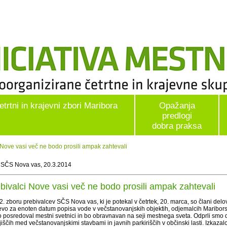
etrtni in krajevni zbori Maribora
Opažanja
predlogi
dobra praksa
Nove vasi več ne bodo prosili ampak zahtevali
 SČS Nova vas, 20.3.2014
bivalci Nove vasi več ne bodo prosili ampak zahtevali
. zboru prebivalcev SČS Nova vas, ki je potekal v četrtek, 20. marca, so člani delo
evo za enoten datum popisa vode v večstanovanjskih objektih, odjemalcih Maribor
o posredoval mestni svetnici in bo obravnavan na seji mestnega sveta. Odprli smo
iščih med večstanovanjskimi stavbami in javnih parkiriščih v občinski lasti. Izkaza