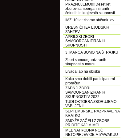
PRAZNUJEMO!!!! Deset let
zborov samoorganiziranih
četrtnih in krajevnih skupnosti
IMZ: 10 let zborov občank_ov
URESNIČITEV LJUDSKIH
ZAHTEV
APRILSKI ZBORI
SAMOORGANIZIRANIH
SKUPNOSTI
3. MARCA BOMO NA ŠTRAJKU
Zbori samoorganiziranih
skupnosti v marcu
Livada lab na obisku
Kako smo dobili participatorni
proračun
ZADNJI ZBORI
SAMOORGANIZIRANIH
SKUPNOSTI V 2022
TUDI OKTOBRA ZBORUJEMO.
VABLJENI!
SEPTEMBRSKE RAZPRAVE NA
KRATKO
SMO ŽE ZAČELI Z ZBORI!
PRIDITE KAJ MIMO!
MEDNATRODNA NOČ
NETOPIRJEV OB MIYAWAKIJU