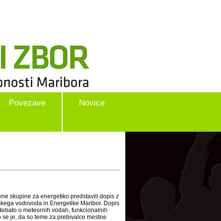
Povezave
Novice
vne skupine za energetiko predstavili dopis z
skega vodovoda in Energetike Maribor. Dopis
 debato o meteornih vodah, funkcionalnih
lo se je, da so teme za prebivalce mestne