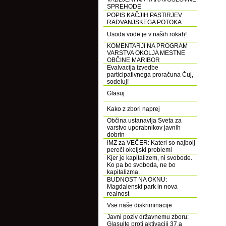
SPREHODE
POPIS KAČJIH PASTIRJEV
RADVANJSKEGA POTOKA
Usoda vode je v naših rokah!
KOMENTARJI NA PROGRAM
VARSTVA OKOLJA MESTNE
OBČINE MARIBOR
Evalvacija izvedbe
participativnega proračuna Čuj,
sodeluj!
Glasuj
Kako z zbori naprej
Občina ustanavlja Sveta za
varstvo uporabnikov javnih
dobrin
IMZ za VEČER: Kateri so najbolj
pereči okoljski problemi
Kjer je kapitalizem, ni svobode.
Ko pa bo svoboda, ne bo
kapitalizma.
BUDNOST NA OKNU:
Magdalenski park in nova
realnost
Vse naše diskriminacije
Javni poziv državnemu zboru:
Glasujte proti aktivaciji 37.a