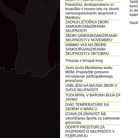
četr
Pokončno, dostojanstveno in
konc
tovariško v novem letu na zborih
in d
samoorganiziranih skupnosti v
kate
Mariboru
ZADNJI LETOŠNJI ZBORI
Nasle
SAMOORGANIZIRANIH
SKUPNOSTI
ZBORI SAMOORGANIZIRANIH
SKUPNOSTI V NOVEMBRU
VABIMO VAS NA ZBORE
SAMOORGANIZIRANIH
SKUPNOSTI V OKTOBRU
Trmasto v trinajsti krog
Javni poziv Mestnemu svetu
MOM: Preprečite ponovno
mrcvarjenje participativnega
proračuna
VABLJENI NA MAJSKI ZBOR V
SVOJI SKUPNOSTI
TUDI APRIL V BARVAH BOJA ZA
JAVNO
DVIG TEMPERATURE NA
ZBORIH V MARCU
IZJAVA ZA JAVNOST: NE
izkoriščanju športa za zakrivanje
genocida
ODPRTI PROSTORI ZA
RAZPRAVO O SKUPNOSTI V
FEBRUARJU