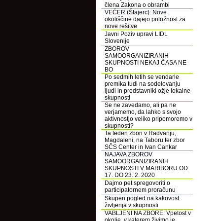
člena Zakona o obrambi
VEČER (Štajerc): Nove
okoliščine dajejo priložnost za
nove rešitve
Javni Poziv upravi LIDL
Slovenije
ZBOROV
SAMOORGANIZIRANIH
SKUPNOSTI NEKAJ ČASA NE
BO
Po sedmih letih se vendarle
premika tudi na sodelovanju
ljudi in predstavniki ožje lokalne
skupnosti
Se ne zavedamo, ali pa ne
verjamemo, da lahko s svojo
aktivnostjo veliko pripomoremo v
skupnosti?
Ta teden zbori v Radvanju,
Magdaleni, na Taboru ter zbor
SČS Center in Ivan Cankar
NAJAVA ZBOROV
SAMOORGANIZIRANIH
SKUPNOSTI V MARIBORU OD
17. DO 23. 2. 2020
Dajmo pet spregovoriti o
participatornem proračunu
Skupen pogled na kakovost
življenja v skupnosti
VABLJENI NA ZBORE: Vpetost v
okolje, v katerem živimo je