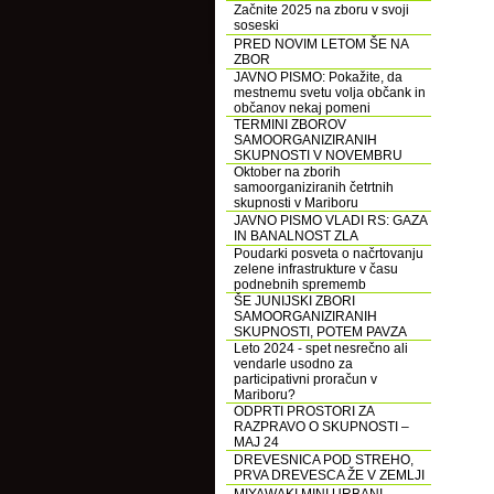
Začnite 2025 na zboru v svoji
soseski
PRED NOVIM LETOM ŠE NA
ZBOR
JAVNO PISMO: Pokažite, da
mestnemu svetu volja občank in
občanov nekaj pomeni
TERMINI ZBOROV
SAMOORGANIZIRANIH
SKUPNOSTI V NOVEMBRU
Oktober na zborih
samoorganiziranih četrtnih
skupnosti v Mariboru
JAVNO PISMO VLADI RS: GAZA
IN BANALNOST ZLA
Poudarki posveta o načrtovanju
zelene infrastrukture v času
podnebnih sprememb
ŠE JUNIJSKI ZBORI
SAMOORGANIZIRANIH
SKUPNOSTI, POTEM PAVZA
Leto 2024 - spet nesrečno ali
vendarle usodno za
participativni proračun v
Mariboru?
ODPRTI PROSTORI ZA
RAZPRAVO O SKUPNOSTI –
MAJ 24
DREVESNICA POD STREHO,
PRVA DREVESCA ŽE V ZEMLJI