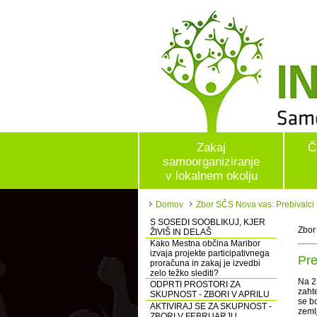
Zakaj
Č
samoorganiziranje
v lokalnem okolju
Domov
Zbor SČS Nova vas: Prebivalci 
S SOSEDI SOOBLIKUJ, KJER
Zbor
ŽIVIŠ IN DELAŠ
Kako Mestna občina Maribor
izvaja projekte participativnega
Pre
proračuna in zakaj je izvedbi
zelo težko slediti?
Na 22
ODPRTI PROSTORI ZA
zaht
SKUPNOST - ZBORI V APRILU
se b
AKTIVIRAJ SE ZA SKUPNOST -
zemlj
ZBORI V FEBRUARJU