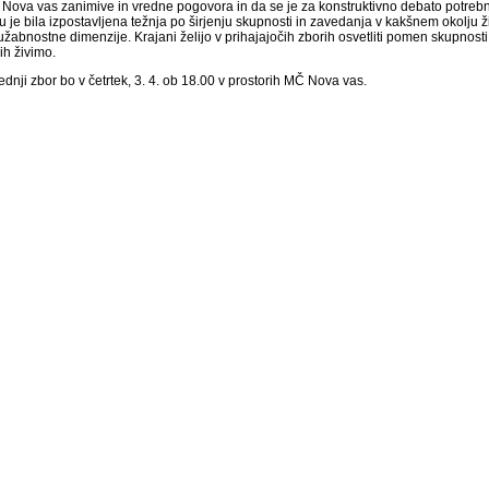
ti Nova vas zanimive in vredne pogovora in da se je za konstruktivno debato potrebn
u je bila izpostavljena težnja po širjenju skupnosti in zavedanja v kakšnem okolju
ružabnostne dimenzije. Krajani želijo v prihajajočih zborih osvetliti pomen skupnos
rih živimo.
dnji zbor bo v četrtek, 3. 4. ob 18.00 v prostorih MČ Nova vas.