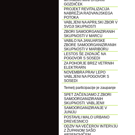
MIYAWAKI MINI URBANI
GOZDIČEK
PROJEKT REVITALIZACIJA
NABREŽJA RADVANJSKEGA
POTOKA
VABLJENI NA APRILSKI ZBOR V
SVOJI SKUPNOSTI
ZBORI SAMOORGANIZIRANIH
SKUPNOSTI V MARCU
VABILO NA JANUARSKE
ZBORE SAMOORGANIZIRANIH
SKUPNOSTI V MARIBORU
LESTOS ŠE ZADNJIČ NA
POGOVOR S SOSEDI
ZA POHORJE BREZ VETRNIH
ELEKTRARN
NOVEMBRA PRAV LEPO
VABLJENI NA POGOVOR S
SOSEDI
Temelj participacije je zaupanje
SPET ZAČENJAMO Z ZBORI
SAMOORGANIZIRANIH
SKUPNOSTI. VABLJENI!
SAMOORGANIZIRANJE V
JUNIJU
POSTAVILI MALO URBANO
DREVESNICO
ODZIV NA VEČEROV INTERVJU
Z ŽUPANOM SAŠO
ARSENOVIČEM