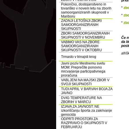
prid
Pokončno, dostojanstveno in
*
zbo
tovariško v novem letu na zborih
samoorganiziranih skupnosti v
*
zbo
Mariboru
ZADNJI LETOŠNJI ZBORI
*
zbo
SAMOORGANIZIRANIH
SKUPNOSTI
ZBORI SAMOORGANIZIRANIH
SKUPNOSTI V NOVEMBRU
Če m
da b
VABIMO VAS NA ZBORE
posk
SAMOORGANIZIRANIH
SKUPNOSTI V OKTOBRU
afriš
Trmasto v trinajsti krog
Javni poziv Mestnemu svetu
MOM: Preprečite ponovno
mrcvarjenje participativnega
proračuna
VABLJENI NA MAJSKI ZBOR V
SVOJI SKUPNOSTI
TUDI APRIL V BARVAH BOJA ZA
JAVNO
DVIG TEMPERATURE NA
ZBORIH V MARCU
IZJAVA ZA JAVNOST: NE
izkoriščanju športa za zakrivanje
genocida
ODPRTI PROSTORI ZA
RAZPRAVO O SKUPNOSTI V
FEBRUARJU