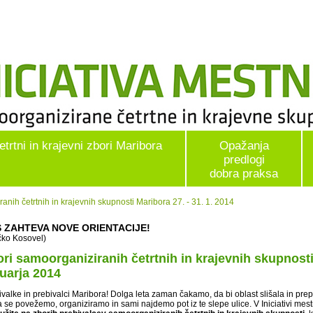
etrtni in krajevni zbori Maribora
Opažanja
predlogi
dobra praksa
anih četrtnih in krajevnih skupnosti Maribora 27. - 31. 1. 2014
 ZAHTEVA NOVE ORIENTACIJE!
čko Kosovel)
ri samoorganiziranih četrtnih in krajevnih skupnosti
uarja 2014
valke in prebivalci Maribora! Dolga leta zaman čakamo, da bi oblast slišala in prepo
a se povežemo, organiziramo in sami najdemo pot iz te slepe ulice. V Iniciativi mes