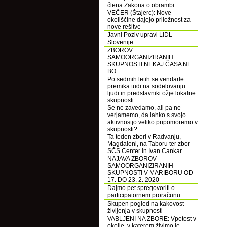
člena Zakona o obrambi
VEČER (Štajerc): Nove
okoliščine dajejo priložnost za
nove rešitve
Javni Poziv upravi LIDL
Slovenije
ZBOROV
SAMOORGANIZIRANIH
SKUPNOSTI NEKAJ ČASA NE
BO
Po sedmih letih se vendarle
premika tudi na sodelovanju
ljudi in predstavniki ožje lokalne
skupnosti
Se ne zavedamo, ali pa ne
verjamemo, da lahko s svojo
aktivnostjo veliko pripomoremo v
skupnosti?
Ta teden zbori v Radvanju,
Magdaleni, na Taboru ter zbor
SČS Center in Ivan Cankar
NAJAVA ZBOROV
SAMOORGANIZIRANIH
SKUPNOSTI V MARIBORU OD
17. DO 23. 2. 2020
Dajmo pet spregovoriti o
participatornem proračunu
Skupen pogled na kakovost
življenja v skupnosti
VABLJENI NA ZBORE: Vpetost v
okolje, v katerem živimo je