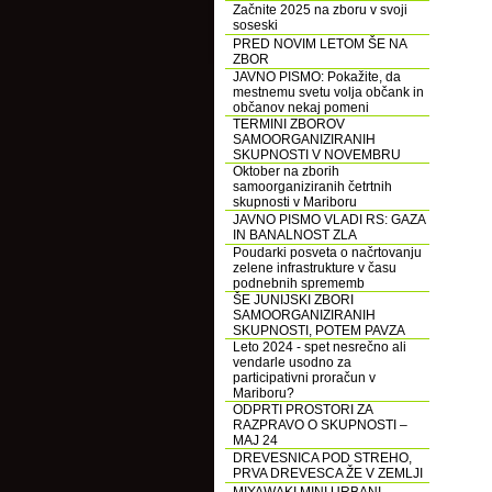
Začnite 2025 na zboru v svoji
soseski
PRED NOVIM LETOM ŠE NA
ZBOR
JAVNO PISMO: Pokažite, da
mestnemu svetu volja občank in
občanov nekaj pomeni
TERMINI ZBOROV
SAMOORGANIZIRANIH
SKUPNOSTI V NOVEMBRU
Oktober na zborih
samoorganiziranih četrtnih
skupnosti v Mariboru
JAVNO PISMO VLADI RS: GAZA
IN BANALNOST ZLA
Poudarki posveta o načrtovanju
zelene infrastrukture v času
podnebnih sprememb
ŠE JUNIJSKI ZBORI
SAMOORGANIZIRANIH
SKUPNOSTI, POTEM PAVZA
Leto 2024 - spet nesrečno ali
vendarle usodno za
participativni proračun v
Mariboru?
ODPRTI PROSTORI ZA
RAZPRAVO O SKUPNOSTI –
MAJ 24
DREVESNICA POD STREHO,
PRVA DREVESCA ŽE V ZEMLJI