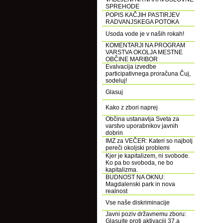
SPREHODE
POPIS KAČJIH PASTIRJEV
RADVANJSKEGA POTOKA
Usoda vode je v naših rokah!
KOMENTARJI NA PROGRAM
VARSTVA OKOLJA MESTNE
OBČINE MARIBOR
Evalvacija izvedbe
participativnega proračuna Čuj,
sodeluj!
Glasuj
Kako z zbori naprej
Občina ustanavlja Sveta za
varstvo uporabnikov javnih
dobrin
IMZ za VEČER: Kateri so najbolj
pereči okoljski problemi
Kjer je kapitalizem, ni svobode.
Ko pa bo svoboda, ne bo
kapitalizma.
BUDNOST NA OKNU:
Magdalenski park in nova
realnost
Vse naše diskriminacije
Javni poziv državnemu zboru:
Glasujte proti aktivaciji 37.a