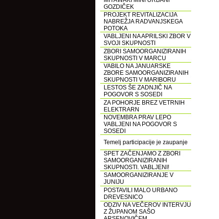
MIYAWAKI MINI URBANI
GOZDIČEK
PROJEKT REVITALIZACIJA
NABREŽJA RADVANJSKEGA
POTOKA
VABLJENI NA APRILSKI ZBOR V
SVOJI SKUPNOSTI
ZBORI SAMOORGANIZIRANIH
SKUPNOSTI V MARCU
VABILO NA JANUARSKE
ZBORE SAMOORGANIZIRANIH
SKUPNOSTI V MARIBORU
LESTOS ŠE ZADNJIČ NA
POGOVOR S SOSEDI
ZA POHORJE BREZ VETRNIH
ELEKTRARN
NOVEMBRA PRAV LEPO
VABLJENI NA POGOVOR S
SOSEDI
Temelj participacije je zaupanje
SPET ZAČENJAMO Z ZBORI
SAMOORGANIZIRANIH
SKUPNOSTI. VABLJENI!
SAMOORGANIZIRANJE V
JUNIJU
POSTAVILI MALO URBANO
DREVESNICO
ODZIV NA VEČEROV INTERVJU
Z ŽUPANOM SAŠO
ARSENOVIČEM