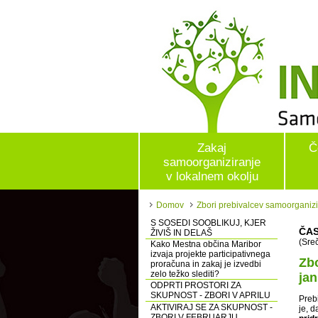
Zakaj
Č
samoorganiziranje
v lokalnem okolju
Domov
Zbori prebivalcev samoorganizir
S SOSEDI SOOBLIKUJ, KJER
ČAS
ŽIVIŠ IN DELAŠ
(Sre
Kako Mestna občina Maribor
izvaja projekte participativnega
Zbo
proračuna in zakaj je izvedbi
zelo težko slediti?
jan
ODPRTI PROSTORI ZA
SKUPNOST - ZBORI V APRILU
Prebi
AKTIVIRAJ SE ZA SKUPNOST -
je, d
ZBORI V FEBRUARJU