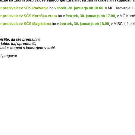
ružite na zborih prebivalcev samoorganiziranih četrtnih in krajevnih skupnosti
, 
r prebivalcev SČS Radvanje
bo v
torek, 28. januarja ob 18.00
, v MČ Radvanje, 
r prebivalcev SČS Koroška vrata
bo v
četrtek, 30. januarja ob 17.00
, v MČ Koro
r prebivalcev SČS Magdalena
bo v
četrtek, 30. januarja ob 18.00
, v MISC Infope
islite, da ste premajhni,
i lahko kaj spremenili,
usite zaspati s komarjem v sobi.
ki pregovor