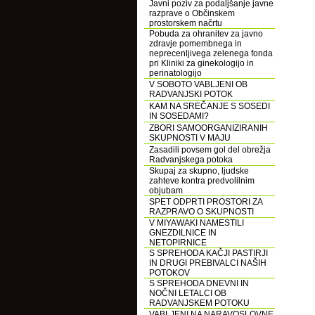
Javni poziv za podaljšanje javne
razprave o Občinskem
prostorskem načrtu
Pobuda za ohranitev za javno
zdravje pomembnega in
neprecenljivega zelenega fonda
pri Kliniki za ginekologijo in
perinatologijo
V SOBOTO VABLJENI OB
RADVANJSKI POTOK
KAM NA SREČANJE S SOSEDI
IN SOSEDAMI?
ZBORI SAMOORGANIZIRANIH
SKUPNOSTI V MAJU
Zasadili povsem gol del obrežja
Radvanjskega potoka
Skupaj za skupno, ljudske
zahteve kontra predvolilnim
objubam
SPET ODPRTI PROSTORI ZA
RAZPRAVO O SKUPNOSTI
V MIYAWAKI NAMESTILI
GNEZDILNICE IN
NETOPIRNICE
S SPREHODA KAČJI PASTIRJI
IN DRUGI PREBIVALCI NAŠIH
POTOKOV
S SPREHODA DNEVNI IN
NOČNI LETALCI OB
RADVANJSKEM POTOKU
VABLJENI NA NARAVOSLOVNE