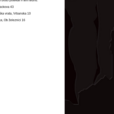
ki bodo potekali v tem tednu:
Lackova 43
ška vrata, Vrbanska 10
ka, Ob železnici 16