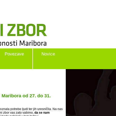
Povezave
Novice
 Maribora od 27. do 31.
znala potrebe ljudi ter jih uresničila. Na nas
tni zbor vas zato vabimo,
da se nam