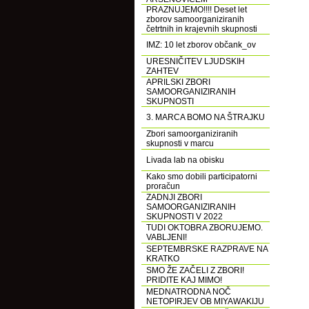
PRAZNUJEMO!!!! Deset let
zborov samoorganiziranih
četrtnih in krajevnih skupnosti
IMZ: 10 let zborov občank_ov
URESNIČITEV LJUDSKIH
ZAHTEV
APRILSKI ZBORI
SAMOORGANIZIRANIH
SKUPNOSTI
3. MARCA BOMO NA ŠTRAJKU
Zbori samoorganiziranih
skupnosti v marcu
Livada lab na obisku
Kako smo dobili participatorni
proračun
ZADNJI ZBORI
SAMOORGANIZIRANIH
SKUPNOSTI V 2022
TUDI OKTOBRA ZBORUJEMO.
VABLJENI!
SEPTEMBRSKE RAZPRAVE NA
KRATKO
SMO ŽE ZAČELI Z ZBORI!
PRIDITE KAJ MIMO!
MEDNATRODNA NOČ
NETOPIRJEV OB MIYAWAKIJU