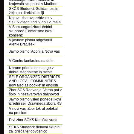
krajevnih skupnosti v Mariboru
SKČS Studenci: Solidarnost in
želja po direktni akciji
Najave zborov prebivalcev
SKČS v tednu od 6. do 12. maja
V Samoorganizirani četrtni
skupnosti Center smo iskali
konsenz
V javnem pismu odgovorili
Alenki Bratušek
Javno pismo: Agonija Nova vas
V Centru konkretno na delo
Izbrane prioritetne naloge v
dobro Magdalene in mesta
SELF-ORGANIZED DISTRICTS
AND LOCAL COMMUNITIES -
now also as booklet in english
Zbor SČS Radvanje: Varna pot v
šolo in nezavarovan daljnovod
Javno pismo vsled ponedeljkovi
izredni seji Državnega zbora RS
V novi vasi Zbor tokrat potekal
na prostem
Prvi zbor SČKS Koroška vrata
SČKS Studenci: delovni skupini
za igrišča ter obvoznico