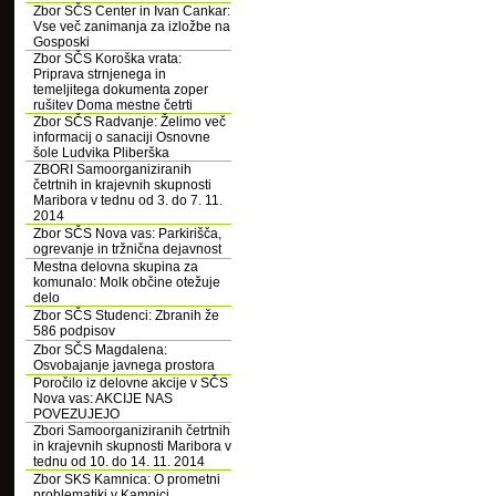
Zbor SČS Center in Ivan Cankar:
Vse več zanimanja za izložbe na
Gosposki
Zbor SČS Koroška vrata:
Priprava strnjenega in
temeljitega dokumenta zoper
rušitev Doma mestne četrti
Zbor SČS Radvanje: Želimo več
informacij o sanaciji Osnovne
šole Ludvika Pliberška
ZBORI Samoorganiziranih
četrtnih in krajevnih skupnosti
Maribora v tednu od 3. do 7. 11.
2014
Zbor SČS Nova vas: Parkirišča,
ogrevanje in tržnična dejavnost
Mestna delovna skupina za
komunalo: Molk občine otežuje
delo
Zbor SČS Studenci: Zbranih že
586 podpisov
Zbor SČS Magdalena:
Osvobajanje javnega prostora
Poročilo iz delovne akcije v SČS
Nova vas: AKCIJE NAS
POVEZUJEJO
Zbori Samoorganiziranih četrtnih
in krajevnih skupnosti Maribora v
tednu od 10. do 14. 11. 2014
Zbor SKS Kamnica: O prometni
problematiki v Kamnici