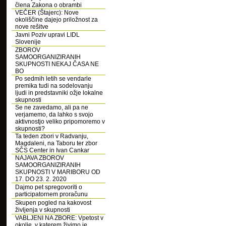
člena Zakona o obrambi
VEČER (Štajerc): Nove
okoliščine dajejo priložnost za
nove rešitve
Javni Poziv upravi LIDL
Slovenije
ZBOROV
SAMOORGANIZIRANIH
SKUPNOSTI NEKAJ ČASA NE
BO
Po sedmih letih se vendarle
premika tudi na sodelovanju
ljudi in predstavniki ožje lokalne
skupnosti
Se ne zavedamo, ali pa ne
verjamemo, da lahko s svojo
aktivnostjo veliko pripomoremo v
skupnosti?
Ta teden zbori v Radvanju,
Magdaleni, na Taboru ter zbor
SČS Center in Ivan Cankar
NAJAVA ZBOROV
SAMOORGANIZIRANIH
SKUPNOSTI V MARIBORU OD
17. DO 23. 2. 2020
Dajmo pet spregovoriti o
participatornem proračunu
Skupen pogled na kakovost
življenja v skupnosti
VABLJENI NA ZBORE: Vpetost v
okolje, v katerem živimo je