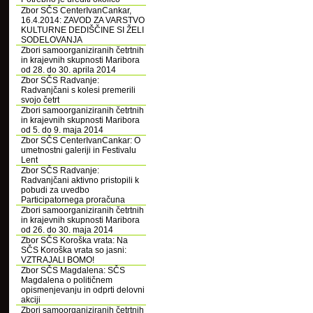
Zbor SČS CenterIvanCankar,
16.4.2014: ZAVOD ZA VARSTVO
KULTURNE DEDIŠČINE SI ŽELI
SODELOVANJA
Zbori samoorganiziranih četrtnih
in krajevnih skupnosti Maribora
od 28. do 30. aprila 2014
Zbor SČS Radvanje:
Radvanjčani s kolesi premerili
svojo četrt
Zbori samoorganiziranih četrtnih
in krajevnih skupnosti Maribora
od 5. do 9. maja 2014
Zbor SČS CenterIvanCankar: O
umetnostni galeriji in Festivalu
Lent
Zbor SČS Radvanje:
Radvanjčani aktivno pristopili k
pobudi za uvedbo
Participatornega proračuna
Zbori samoorganiziranih četrtnih
in krajevnih skupnosti Maribora
od 26. do 30. maja 2014
Zbor SČS Koroška vrata: Na
SČS Koroška vrata so jasni:
VZTRAJALI BOMO!
Zbor SČS Magdalena: SČS
Magdalena o političnem
opismenjevanju in odprti delovni
akciji
Zbori samoorganiziranih četrtnih