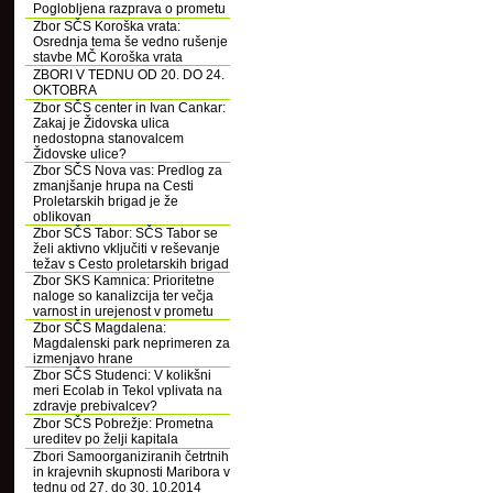
Poglobljena razprava o prometu
Zbor SČS Koroška vrata:
Osrednja tema še vedno rušenje
stavbe MČ Koroška vrata
ZBORI V TEDNU OD 20. DO 24.
OKTOBRA
Zbor SČS center in Ivan Cankar:
Zakaj je Židovska ulica
nedostopna stanovalcem
Židovske ulice?
Zbor SČS Nova vas: Predlog za
zmanjšanje hrupa na Cesti
Proletarskih brigad je že
oblikovan
Zbor SČS Tabor: SČS Tabor se
želi aktivno vključiti v reševanje
težav s Cesto proletarskih brigad
Zbor SKS Kamnica: Prioritetne
naloge so kanalizcija ter večja
varnost in urejenost v prometu
Zbor SČS Magdalena:
Magdalenski park neprimeren za
izmenjavo hrane
Zbor SČS Studenci: V kolikšni
meri Ecolab in Tekol vplivata na
zdravje prebivalcev?
Zbor SČS Pobrežje: Prometna
ureditev po želji kapitala
Zbori Samoorganiziranih četrtnih
in krajevnih skupnosti Maribora v
tednu od 27. do 30. 10.2014