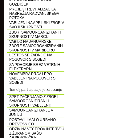
MIYAWAKI MINI URBANI
GOZDIČEK
PROJEKT REVITALIZACIJA
NABREŽJA RADVANJSKEGA
POTOKA
VABLJENI NA APRILSKI ZBOR V
SVOJI SKUPNOSTI
ZBORI SAMOORGANIZIRANIH
SKUPNOSTI V MARCU
VABILO NA JANUARSKE
ZBORE SAMOORGANIZIRANIH
SKUPNOSTI V MARIBORU
LESTOS ŠE ZADNJIČ NA
POGOVOR S SOSEDI
ZA POHORJE BREZ VETRNIH
ELEKTRARN
NOVEMBRA PRAV LEPO
VABLJENI NA POGOVOR S
SOSEDI
Temelj participacije je zaupanje
SPET ZAČENJAMO Z ZBORI
SAMOORGANIZIRANIH
SKUPNOSTI. VABLJENI!
SAMOORGANIZIRANJE V
JUNIJU
POSTAVILI MALO URBANO
DREVESNICO
ODZIV NA VEČEROV INTERVJU
Z ŽUPANOM SAŠO
ARSENOVIČEM