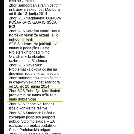
četrt ne zanima
Zbori samoorganiziranih četrtnih
in krajevnih skupnosti Maribora
od 9. do 13. junija 2014
Zbor SČS Magdalena: OBNOVA
KOŠARKARSKEGA IGRIŠČA
BO!
Zbor SČS Koroška vrata: Tudi v
Koroških vratih že razmišljali o
prihodnjih letih
SČS Studenci: Na jutrišnji javni
tribuni o podaljšku Ceste
Proleterskih brigad mimo
Qlandije, ki bi občutno
razbremenila Studence
Zbor SČS Nova vas:
Problematika okolja odslej na
dnevnem redu enkrat mesečno
Zbori samoorganiziranih četrtnih
in krajevnih skupnosti Maribora
od 16. do 20. junija 2014
Zbor SČS Pobrežje: Marsikateri
problem bi se lahko rešil že z
malo dobre volje
Zbor SČS Tabor: Na Taboru
iščejo konkretne rešitve
Zbor SČS Studenci: Pričeli z
zbiranjem podpisov podpore
pobudi Stopimo skupaj – ZA
realizacijo projekta podaljška
Ceste Proletarskih brigad