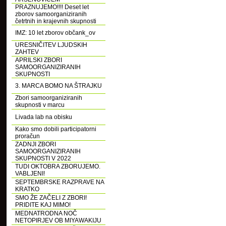
PRAZNUJEMO!!!! Deset let
zborov samoorganiziranih
četrtnih in krajevnih skupnosti
IMZ: 10 let zborov občank_ov
URESNIČITEV LJUDSKIH
ZAHTEV
APRILSKI ZBORI
SAMOORGANIZIRANIH
SKUPNOSTI
3. MARCA BOMO NA ŠTRAJKU
Zbori samoorganiziranih
skupnosti v marcu
Livada lab na obisku
Kako smo dobili participatorni
proračun
ZADNJI ZBORI
SAMOORGANIZIRANIH
SKUPNOSTI V 2022
TUDI OKTOBRA ZBORUJEMO.
VABLJENI!
SEPTEMBRSKE RAZPRAVE NA
KRATKO
SMO ŽE ZAČELI Z ZBORI!
PRIDITE KAJ MIMO!
MEDNATRODNA NOČ
NETOPIRJEV OB MIYAWAKIJU