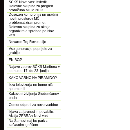
SČKS Nova vas: Izsledki
Delovne skupine za pregled
proračuna MOM 2013
Dosežen kompromis pri gradnji
novih prostorov MČ,
problematiziran promet
Delovna skupina za okolje
organizirala sprehod po Novi
vasi
Nevaren Trg Revolucije
Vse generacije poprijele za
grablje
EN BOJ!
Najave zborov SČKS Maribora v
tednu od 17. do 23. junija
KAKO VARNO NA PIRAMIDO?
Izza televizorja ne bomo nič
spremenili
Kakovost življenja Studenčanov
pada
Center odpreti za nove vsebine
Izjava za javnost in povabilo:
Akcija ZEBRA v Novi vasi
Na Šarhovi naj bo park z
začasnim igriščem