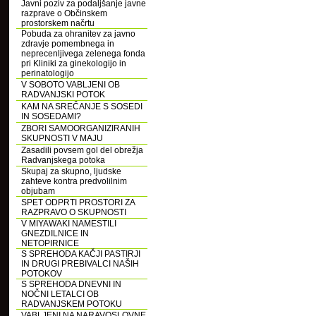
Javni poziv za podaljšanje javne
razprave o Občinskem
prostorskem načrtu
Pobuda za ohranitev za javno
zdravje pomembnega in
neprecenljivega zelenega fonda
pri Kliniki za ginekologijo in
perinatologijo
V SOBOTO VABLJENI OB
RADVANJSKI POTOK
KAM NA SREČANJE S SOSEDI
IN SOSEDAMI?
ZBORI SAMOORGANIZIRANIH
SKUPNOSTI V MAJU
Zasadili povsem gol del obrežja
Radvanjskega potoka
Skupaj za skupno, ljudske
zahteve kontra predvolilnim
objubam
SPET ODPRTI PROSTORI ZA
RAZPRAVO O SKUPNOSTI
V MIYAWAKI NAMESTILI
GNEZDILNICE IN
NETOPIRNICE
S SPREHODA KAČJI PASTIRJI
IN DRUGI PREBIVALCI NAŠIH
POTOKOV
S SPREHODA DNEVNI IN
NOČNI LETALCI OB
RADVANJSKEM POTOKU
VABLJENI NA NARAVOSLOVNE