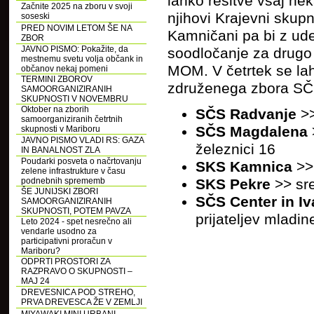
lahko rešitve vsaj nek
Začnite 2025 na zboru v svoji
njihovi Krajevni skupn
soseski
PRED NOVIM LETOM ŠE NA
Kamničani pa bi z udel
ZBOR
JAVNO PISMO: Pokažite, da
soodločanje za drugo 
mestnemu svetu volja občank in
MOM. V četrtek se lah
občanov nekaj pomeni
TERMINI ZBOROV
združenega zbora SČS
SAMOORGANIZIRANIH
SKUPNOSTI V NOVEMBRU
Oktober na zborih
SČS Radvanje
>
samoorganiziranih četrtnih
SČS Magdalena
skupnosti v Mariboru
JAVNO PISMO VLADI RS: GAZA
železnici 16
IN BANALNOST ZLA
Poudarki posveta o načrtovanju
SKS Kamnica
>> 
zelene infrastrukture v času
podnebnih sprememb
SKS Pekre
>> sr
ŠE JUNIJSKI ZBORI
SČS Center in I
SAMOORGANIZIRANIH
SKUPNOSTI, POTEM PAVZA
prijateljev mladi
Leto 2024 - spet nesrečno ali
vendarle usodno za
participativni proračun v
Mariboru?
ODPRTI PROSTORI ZA
RAZPRAVO O SKUPNOSTI –
MAJ 24
DREVESNICA POD STREHO,
PRVA DREVESCA ŽE V ZEMLJI