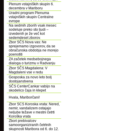
Plenum vstajniških skupin 6.
decembra v Mariboru
Uradni program Plenuma
vstajniških skupin Centralne
evrope
Na sedmih zborih vsak mesec
sodeluje preko sto ljudi –
izvedenih je že več kot
sedemdeset zborov.
Zbor SČS Nova vas: Ne
sprejemamo izgovorov, da se
obračunska obdobja ne morejo
poenotiti
ZA začetek medsebojnega
dialoga o turizmu v Radvanju
Zbor SČS Magdalena: V
Magdaleni vse v redu
Gosposka za novo leto bolj
dostojanstvena
SČS CenterCankar vabijo na
skodelico čaja in klepet
Hvala, Mariborčani!
Zbor SCS Koroska vrata: Nered,
nemir, vandalizem ostajajo
neljube težave v mestni četrti
Koroška vrata
Zbori prebivalcev
samoorganiziranih četrtnih
skupnosti Maribora od 6. do 12.