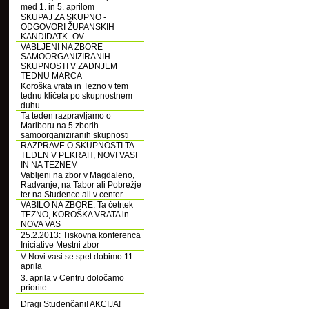
med 1. in 5. aprilom
SKUPAJ ZA SKUPNO -
ODGOVORI ŽUPANSKIH
KANDIDATK_OV
VABLJENI NA ZBORE
SAMOORGANIZIRANIH
SKUPNOSTI V ZADNJEM
TEDNU MARCA
Koroška vrata in Tezno v tem
tednu kličeta po skupnostnem
duhu
Ta teden razpravljamo o
Mariboru na 5 zborih
samoorganiziranih skupnosti
RAZPRAVE O SKUPNOSTI TA
TEDEN V PEKRAH, NOVI VASI
IN NA TEZNEM
Vabljeni na zbor v Magdaleno,
Radvanje, na Tabor ali Pobrežje
ter na Studence ali v center
VABILO NA ZBORE: Ta četrtek
TEZNO, KOROŠKA VRATA in
NOVA VAS
25.2.2013: Tiskovna konferenca
Iniciative Mestni zbor
V Novi vasi se spet dobimo 11.
aprila
3. aprila v Centru določamo
priorite
Dragi Studenčani! AKCIJA!