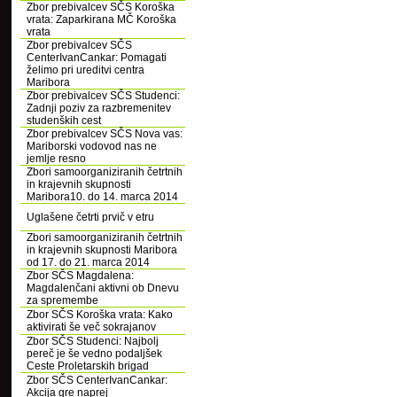
Zbor prebivalcev SČS Koroška
vrata: Zaparkirana MČ Koroška
vrata
Zbor prebivalcev SČS
CenterIvanCankar: Pomagati
želimo pri ureditvi centra
Maribora
Zbor prebivalcev SČS Studenci:
Zadnji poziv za razbremenitev
studenških cest
Zbor prebivalcev SČS Nova vas:
Mariborski vodovod nas ne
jemlje resno
Zbori samoorganiziranih četrtnih
in krajevnih skupnosti
Maribora10. do 14. marca 2014
Uglašene četrti prvič v etru
Zbori samoorganiziranih četrtnih
in krajevnih skupnosti Maribora
od 17. do 21. marca 2014
Zbor SČS Magdalena:
Magdalenčani aktivni ob Dnevu
za spremembe
Zbor SČS Koroška vrata: Kako
aktivirati še več sokrajanov
Zbor SČS Studenci: Najbolj
pereč je še vedno podaljšek
Ceste Proletarskih brigad
Zbor SČS CenterIvanCankar:
Akcija gre naprej