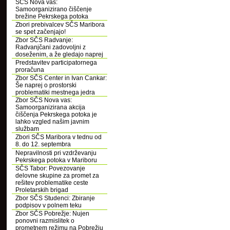
SČS Nova vas:
Samoorganizirano čiščenje
brežine Pekrskega potoka
Zbori prebivalcev SČS Maribora
se spet začenjajo!
Zbor SČS Radvanje:
Radvanjčani zadovoljni z
doseženim, a že gledajo naprej
Predstavitev participatornega
proračuna
Zbor SČS Center in Ivan Cankar:
Še naprej o prostorski
problematiki mestnega jedra
Zbor SČS Nova vas:
Samoorganizirana akcija
čiščenja Pekrskega potoka je
lahko vzgled našim javnim
službam
Zbori SČS Maribora v tednu od
8. do 12. septembra
Nepravilnosti pri vzdrževanju
Pekrskega potoka v Mariboru
SČS Tabor: Povezovanje
delovne skupine za promet za
rešitev problematike ceste
Proletarskih brigad
Zbor SČS Studenci: Zbiranje
podpisov v polnem teku
Zbor SČS Pobrežje: Nujen
ponovni razmislitek o
prometnem režimu na Pobrežju