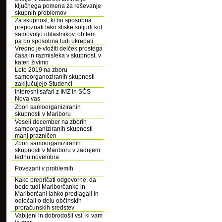
ključnega pomena za reševanje
skupnih problemov
Za skupnost, ki bo sposobna
prepoznati tako stiske soljudi kot
samovoljo oblastnikov, ob tem
pa bo sposobna tudi ukrepati
Vredno je vložiti delček prostega
časa in razmisleka v skupnost, v
kateri živimo
Leto 2019 na zboru
samoorganoziranih skupnosti
zaključujejo Studenci
Interesni safari z IMZ in SČS
Nova vas
Zbori samoorganiziranih
skupnosti v Mariboru
Veseli december na zborih
samoorganiziranih skupnosti
manj prazničen
Zbori samoorganiziranih
skupnosti v Mariboru v zadnjem
tednu novembra
Povezani v problemih
Kako prepričati odgovorne, da
bodo tudi Mariborčanke in
Mariborčani lahko predlagali in
odločali o delu občinskih
proračunskih sredstev
Vabljeni in dobrodošli vsi, ki vam