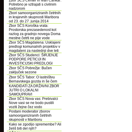
Zbor SČS Center in Ivan Cankar:
Potrebno je vztrajati s civilnim
nadzorom
Zbori samoorganiziranih četrtnih
in krajevnih skupnosti Maribora
od 23. do 27. junija 2014
Zbor SČS Koroška vrata:
Prostorska prezasedenost kot
razlog za gradnjo novega Doma
mestne četrti ne pije vode
Zbor SČS Magdalena: Usklajeni
predlogi komunalnih projektov v
magdaleni za naslednji dve leti
Zbor SČS Studenci: ŠIRJENJE
PODPORE PETICIJI IN
INVESTICIJSKI PREDLOGI
Zbor SČS Pobrežje: Bučen
zaključek sezone
Zbor SČS Tabor: O lastništvu
Bernavskega gozda in še čem
KANDIDATI ZA DRŽAVNI ZBOR
JUTRI O LOKALNI
SAMOUPRAVI
Zbor SČS Nova vas: Prebivalci
Nove vasi se ne bodo pustili
voziti žejne čez vodo
Postani moderator zborov
samoorganiziranih četrtnih
skupnosti v Mariboru
Kako se zgodijo spremembe? Ali
želiš biti del njih?