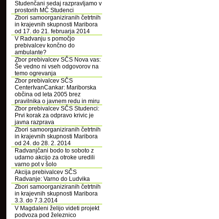
Studenčani sedaj razpravljamo v
prostorih MČ Studenci
Zbori samoorganiziranih četrtnih
in krajevnih skupnosti Maribora
od 17. do 21. februarja 2014
V Radvanju s pomočjo
prebivalcev končno do
ambulante?
Zbor prebivalcev SČS Nova vas:
Še vedno ni vseh odgovorov na
temo ogrevanja
Zbor prebivalcev SČS
CenterIvanCankar: Mariborska
občina od leta 2005 brez
pravilnika o javnem redu in miru
Zbor prebivalcev SČS Studenci:
Prvi korak za odpravo krivic je
javna razprava
Zbori samoorganiziranih četrtnih
in krajevnih skupnosti Maribora
od 24. do 28. 2. 2014
Radvanjčani bodo to soboto z
udarno akcijo za otroke uredili
varno pot v šolo
Akcija prebivalcev SČS
Radvanje: Varno do Ludvika
Zbori samoorganiziranih četrtnih
in krajevnih skupnosti Maribora
3.3. do 7.3.2014
V Magdaleni želijo videti projekt
podvoza pod železnico