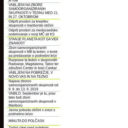
je mar
VABLJENI NA ZBORE
SAMOORGANIZIRANIH
SKUPNOSTI V TEDNU MED 21.
IN 27. OKTOBROM
Odprti prostori za krepitev
skupnosti v mariborski občini
Odprti prostori za medsosedsko
sodelovanje v svoji MČ ali KS
STANJE PLANETA KOT GA VIDI
ZNANOST
Zbori samoorganiziranih
skupnosti v MB ta teden, v torek
pa predavanje o podnebni krizi
Razprave ta teden v skupnostih
Radvanje, Magdalena, Tabor ter
združeni Center in Ivan Cankar
VABLJENI NA POBREŽJE, V
NOVO VAS IN NA TEZNO
Najava zborov
samoorganiziranih skupnosti od
9. 9. do 13. 9. 2019
VABILO: September je tu, prav
tako tudi zbori
samoorganiziranih skupnosti v
Mariboru
Javna pobuda občini v zvezi s
podnebno krizo
MINUTA DO POLČASA
Zadnji cikel pred poletnim