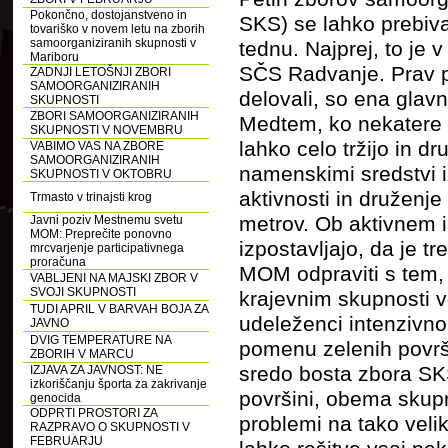
Pokončno, dostojanstveno in
SKS) se lahko prebiv
tovariško v novem letu na zborih
samoorganiziranih skupnosti v
tednu. Najprej, to je
Mariboru
SČS Radvanje. Prav pro
ZADNJI LETOŠNJI ZBORI
SAMOORGANIZIRANIH
delovali, so ena glav
SKUPNOSTI
ZBORI SAMOORGANIZIRANIH
Medtem, ko nekatere M
SKUPNOSTI V NOVEMBRU
lahko celo tržijo in d
VABIMO VAS NA ZBORE
SAMOORGANIZIRANIH
namenskimi sredstvi i
SKUPNOSTI V OKTOBRU
aktivnosti in druženje
Trmasto v trinajsti krog
metrov. Ob aktivnem i
Javni poziv Mestnemu svetu
MOM: Preprečite ponovno
izpostavljajo, da je 
mrcvarjenje participativnega
proračuna
MOM odpraviti s tem, 
VABLJENI NA MAJSKI ZBOR V
SVOJI SKUPNOSTI
krajevnim skupnosti 
TUDI APRIL V BARVAH BOJA ZA
udeleženci intenzivno 
JAVNO
DVIG TEMPERATURE NA
pomenu zelenih površ
ZBORIH V MARCU
sredo bosta zbora SK
IZJAVA ZA JAVNOST: NE
izkoriščanju športa za zakrivanje
površini, obema skupn
genocida
ODPRTI PROSTORI ZA
problemi na tako velik
RAZPRAVO O SKUPNOSTI V
FEBRUARJU