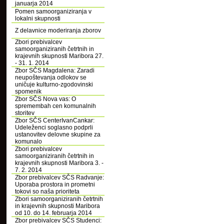
januarja 2014
Pomen samoorganiziranja v
lokalni skupnosti
Z delavnice moderiranja zborov
Zbori prebivalcev
samoorganiziranih četrtnih in
krajevnih skupnosti Maribora 27.
- 31. 1. 2014
Zbor SČS Magdalena: Zaradi
neupoštevanja odlokov se
uničuje kulturno-zgodovinski
spomenik
Zbor SČS Nova vas: O
spremembah cen komunalnih
storitev
Zbor SČS CenterIvanCankar:
Udeleženci soglasno podprli
ustanovitev delovne skupine za
komunalo
Zbori prebivalcev
samoorganiziranih četrtnih in
krajevnih skupnosti Maribora 3. -
7. 2. 2014
Zbor prebivalcev SČS Radvanje:
Uporaba prostora in prometni
tokovi so naša prioriteta
Zbori samoorganiziranih četrtnih
in krajevnih skupnosti Maribora
od 10. do 14. februarja 2014
Zbor prebivalcev SČS Studenci: