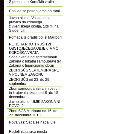
S potepa po Koroških vratih
Čas, da se potrepljamo po rami
Javno pismo: Vsakdo ima
pravico do zdravega
življenjskega okolja, tudi mi na
Studencih
Pomagajte graditi boljši Maribor!
PETICIJA PROTI RUŠITVI
OBSTOJEČEGA OBJEKTA MČ
KOROŠKA VRATA
Sodelovanje pri spremembah
Zakona o lokalni samoupravi ter
Zakona o financiranju občin
ZBORI SČS SEPTEMBRA SPET
V POLNEM ZAGONU
ZBORI SČS od 23. do 29.
septembra
Zbori samoorganiziranih četrtnih
in krajevnih skupnosti 9. do 15.
decembra
Javno pismo: UMIK ZAKONA NI
DOVOLJ!
Zbori SCS Maribora od 16. do
22. decembra 2013
Nova vas: Saga se nadaljuje
Redefinicija srca mesta