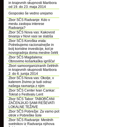
in krajevnih skupnosti Maribora
od 19. do 23. maja 2014
Gosposko še vedno urejamo
Zbor SČS Radvanje: Kdo v
mestu zastopa interese
Radvanja?
Zbor SČS Nova vas: Kakovost
bivanja v Novi vasi se slabša
Zbor SČS Koroška vrata:
Potrebujemo racionalnejše in
bolj koristne investicije, kot je
novogradnja doma mestne četrti
Zbor SČS Magdalena:
Obnovimo košarkaška igrišča!
Zbori samoorganiziranih četrtnih
in krajevnih skupnosti Maribora
2. do 6. junija 2014
Zbor SČS Nova vas: Okolje, v
katerem živimo je tudi odraz
našega ravnanja z njim
Zbor SČS Center Ivan Cankar:
Tokrat o Festivalu Lent
Zbor SČS Tabor: TABORČANI
ZAČENJAJO SAMI REŠEVATI
LOKALNE TEŽAVE
Zbor SČS Pobrežje: Za varno pot
otrok v Pobreške šole
Zbor SČS Radvanje: Mestnih
svetnikov iz Radvanja njihova