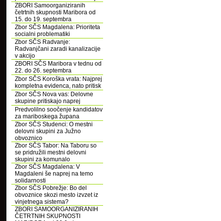
ZBORI Samoorganiziranih
četrtnih skupnosti Maribora od
15. do 19. septembra
Zbor SČS Magdalena: Prioriteta
socialni problematiki
Zbor SČS Radvanje:
Radvanjčani zaradi kanalizacije
v akcijo
ZBORI SČS Maribora v tednu od
22. do 26. septembra
Zbor SČS Koroška vrata: Najprej
kompletna evidenca, nato pritisk
Zbor SČS Nova vas: Delovne
skupine pritiskajo naprej
Predvolilno soočenje kandidatov
za mariboskega župana
Zbor SČS Studenci: O mestni
delovni skupini za Južno
obvoznico
Zbor SČS Tabor: Na Taboru so
se pridružili mestni delovni
skupini za komunalo
Zbor SČS Magdalena: V
Magdaleni še naprej na temo
solidarnosti
Zbor SČS Pobrežje: Bo del
obvoznice skozi mesto izvzet iz
vinjetnega sistema?
ZBORI SAMOORGANIZIRANIH
ČETRTNIH SKUPNOSTI