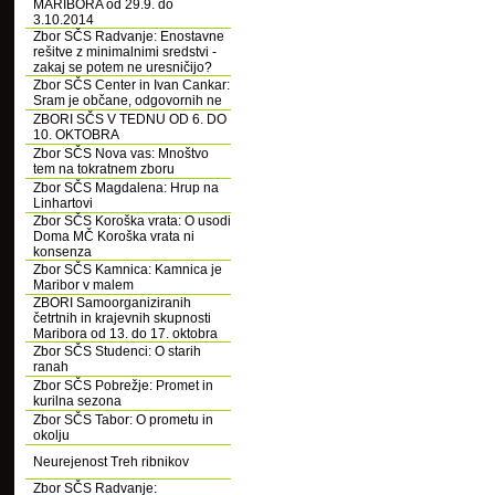
MARIBORA od 29.9. do
3.10.2014
Zbor SČS Radvanje: Enostavne
rešitve z minimalnimi sredstvi -
zakaj se potem ne uresničijo?
Zbor SČS Center in Ivan Cankar:
Sram je občane, odgovornih ne
ZBORI SČS V TEDNU OD 6. DO
10. OKTOBRA
Zbor SČS Nova vas: Mnoštvo
tem na tokratnem zboru
Zbor SČS Magdalena: Hrup na
Linhartovi
Zbor SČS Koroška vrata: O usodi
Doma MČ Koroška vrata ni
konsenza
Zbor SČS Kamnica: Kamnica je
Maribor v malem
ZBORI Samoorganiziranih
četrtnih in krajevnih skupnosti
Maribora od 13. do 17. oktobra
Zbor SČS Studenci: O starih
ranah
Zbor SČS Pobrežje: Promet in
kurilna sezona
Zbor SČS Tabor: O prometu in
okolju
Neurejenost Treh ribnikov
Zbor SČS Radvanje: