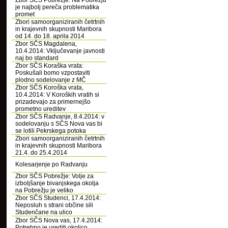
Zbor SČS Pobrežje: Na Pobrežju
je najbolj pereča problematika
promet
Zbori samoorganiziranih četrtnih
in krajevnih skupnosti Maribora
od 14. do 18. aprila 2014
Zbor SČS Magdalena,
10.4.2014: Vključevanje javnosti
naj bo standard
Zbor SČS Koraška vrata:
Poskušali bomo vzpostaviti
plodno sodelovanje z MČ
Zbor SČS Koroška vrata,
10.4.2014: V Koroških vratih si
prizadevajo za primernejšo
prometno ureditev
Zbor SČS Radvanje, 8.4.2014: v
sodelovanju s SČS Nova vas bi
se lotili Pekrskega potoka
Zbori samoorganiziranih četrtnih
in krajevnih skupnosti Maribora
21.4. do 25.4.2014
Kolesarjenje po Radvanju
Zbor SČS Pobrežje: Volje za
izboljšanje bivanjskega okolja
na Pobrežju je veliko
Zbor SČS Studenci, 17.4.2014:
Neposluh s strani občine sili
Studenčane na ulico
Zbor SČS Nova vas, 17.4.2014:
Potrebno je urediti okolico