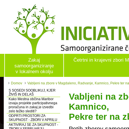
Zakaj
Četrtni in krajevni zbori 
samoorganiziranje
v lokalnem okolju
Domov
Vabljeni na zbore v Magdaleno, Radvanje, Kamnico, Pekre ter n
S SOSEDI SOOBLIKUJ, KJER
Vabljeni na z
ŽIVIŠ IN DELAŠ
Kako Mestna občina Maribor
izvaja projekte participativnega
Kamnico,
proračuna in zakaj je izvedbi
zelo težko slediti?
Pekre ter na 
ODPRTI PROSTORI ZA
SKUPNOST - ZBORI V APRILU
AKTIVIRAJ SE ZA SKUPNOST -
Petih zborov samoorga
ZBORI V FEBRUARJU