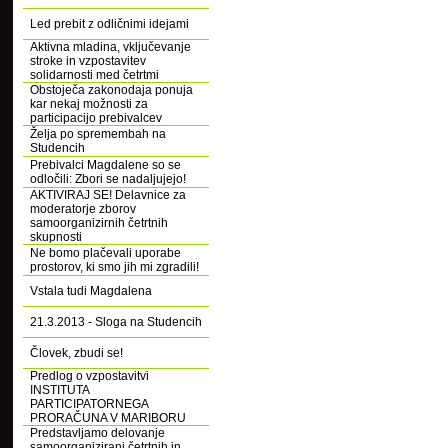
Led prebit z odličnimi idejami
Aktivna mladina, vključevanje
stroke in vzpostavitev
solidarnosti med četrtmi
Obstoječa zakonodaja ponuja
kar nekaj možnosti za
participacijo prebivalcev
Želja po spremembah na
Studencih
Prebivalci Magdalene so se
odločili: Zbori se nadaljujejo!
AKTIVIRAJ SE! Delavnice za
moderatorje zborov
samoorganizirnih četrtnih
skupnosti
Ne bomo plačevali uporabe
prostorov, ki smo jih mi zgradili!
Vstala tudi Magdalena
21.3.2013 - Sloga na Studencih
Človek, zbudi se!
Predlog o vzpostavitvi
INSTITUTA
PARTICIPATORNEGA
PRORAČUNA V MARIBORU
Predstavljamo delovanje
samoorganizirani četrtnih in