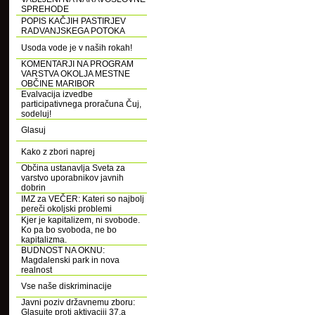
SPREHODE
POPIS KAČJIH PASTIRJEV
RADVANJSKEGA POTOKA
Usoda vode je v naših rokah!
KOMENTARJI NA PROGRAM
VARSTVA OKOLJA MESTNE
OBČINE MARIBOR
Evalvacija izvedbe
participativnega proračuna Čuj,
sodeluj!
Glasuj
Kako z zbori naprej
Občina ustanavlja Sveta za
varstvo uporabnikov javnih
dobrin
IMZ za VEČER: Kateri so najbolj
pereči okoljski problemi
Kjer je kapitalizem, ni svobode.
Ko pa bo svoboda, ne bo
kapitalizma.
BUDNOST NA OKNU:
Magdalenski park in nova
realnost
Vse naše diskriminacije
Javni poziv državnemu zboru:
Glasujte proti aktivaciji 37.a