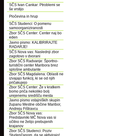
SČS Ivan Cankar: Ptroblemi se
še vrstijo
Pločevina in hrup
SČS Studenci: O pomenu
samoorganiziranosti
Zbor SČS Center: Center naj bo
eden
Javno pismo: KALIBRIRAJTE
RADARJE!
SČS Nova vas: Naslednji zbor
zagotovo v dvorani
Zbor SČS Radvanje: Športno-
turistični center Maribora brez
splošne ambulante
Zbor SČS Magdalena: Oblasti ne
izvajajo funkcij, ki se od njih
pričakujejo
Zbor SČS Center: Že v kratkem
bomo priča nekoliko bolj
urejenemu središču mesta
Javno pismo vstajniških skupin
županu Mestne občine Maribor,
Andreju Fištravcu
Zbor SČS Nova vas:
Predstavniki MČ Nova vas si
očitno ne želijo prebujenih
krajanov
Zbor SČS Studenci: Poziv
Studenčanom, da se aktivirajo!