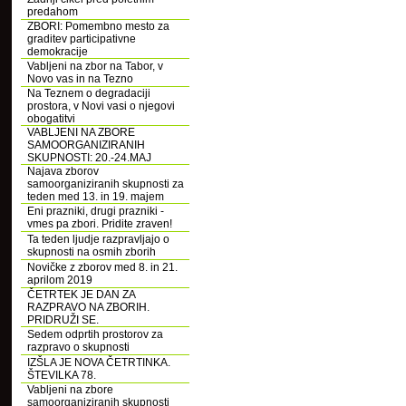
predahom
ZBORI: Pomembno mesto za
graditev participativne
demokracije
Vabljeni na zbor na Tabor, v
Novo vas in na Tezno
Na Teznem o degradaciji
prostora, v Novi vasi o njegovi
obogatitvi
VABLJENI NA ZBORE
SAMOORGANIZIRANIH
SKUPNOSTI: 20.-24.MAJ
Najava zborov
samoorganiziranih skupnosti za
teden med 13. in 19. majem
Eni prazniki, drugi prazniki -
vmes pa zbori. Pridite zraven!
Ta teden ljudje razpravljajo o
skupnosti na osmih zborih
Novičke z zborov med 8. in 21.
aprilom 2019
ČETRTEK JE DAN ZA
RAZPRAVO NA ZBORIH.
PRIDRUŽI SE.
Sedem odprtih prostorov za
razpravo o skupnosti
IZŠLA JE NOVA ČETRTINKA.
ŠTEVILKA 78.
Vabljeni na zbore
samoorganiziranih skupnosti