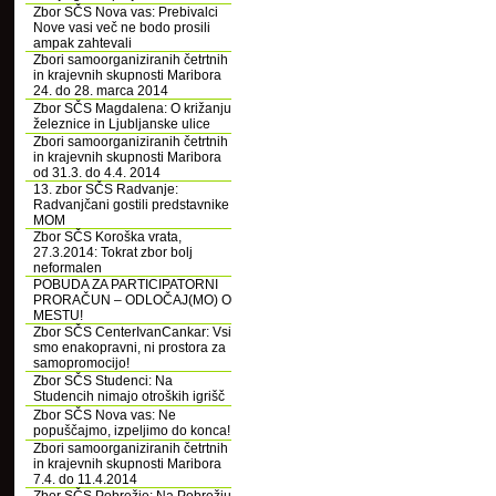
Zbor SČS Nova vas: Prebivalci
Nove vasi več ne bodo prosili
ampak zahtevali
Zbori samoorganiziranih četrtnih
in krajevnih skupnosti Maribora
24. do 28. marca 2014
Zbor SČS Magdalena: O križanju
železnice in Ljubljanske ulice
Zbori samoorganiziranih četrtnih
in krajevnih skupnosti Maribora
od 31.3. do 4.4. 2014
13. zbor SČS Radvanje:
Radvanjčani gostili predstavnike
MOM
Zbor SČS Koroška vrata,
27.3.2014: Tokrat zbor bolj
neformalen
POBUDA ZA PARTICIPATORNI
PRORAČUN – ODLOČAJ(MO) O
MESTU!
Zbor SČS CenterIvanCankar: Vsi
smo enakopravni, ni prostora za
samopromocijo!
Zbor SČS Studenci: Na
Studencih nimajo otroških igrišč
Zbor SČS Nova vas: Ne
popuščajmo, izpeljimo do konca!
Zbori samoorganiziranih četrtnih
in krajevnih skupnosti Maribora
7.4. do 11.4.2014