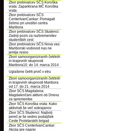
Zbor prebivalcev SČS Koroška
vrata: Zaparkirana MČ Koroška
vrata
Zbor prebivalcev SČS
CenterIvanCankar: Pomagati
želimo pri ureditvi centra
Maribora
Zbor prebivalcev SČS Studenci:
Zadnji poziv za razbremenitev
studenških cest
Zbor prebivalcev SČS Nova vas:
Mariborski vodovod nas ne
jemlje resno
Zbori samoorganiziranih četrtnih
in krajevnih skupnosti
Maribora10. do 14. marca 2014
Uglašene četrti prvič v etru
Zbori samoorganiziranih četrtnih
in krajevnih skupnosti Maribora
od 17. do 21. marca 2014
Zbor SČS Magdalena:
Magdalenčani aktivni ob Dnevu
za spremembe
Zbor SČS Koroška vrata: Kako
aktivirati še več sokrajanov
Zbor SČS Studenci: Najbolj
pereč je še vedno podaljšek
Ceste Proletarskih brigad
Zbor SČS CenterIvanCankar:
Akcija gre naprej