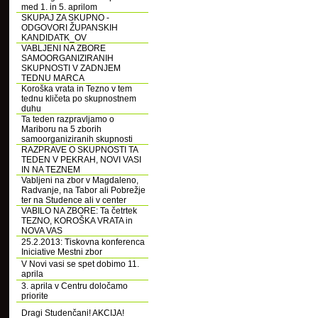
med 1. in 5. aprilom
SKUPAJ ZA SKUPNO -
ODGOVORI ŽUPANSKIH
KANDIDATK_OV
VABLJENI NA ZBORE
SAMOORGANIZIRANIH
SKUPNOSTI V ZADNJEM
TEDNU MARCA
Koroška vrata in Tezno v tem
tednu kličeta po skupnostnem
duhu
Ta teden razpravljamo o
Mariboru na 5 zborih
samoorganiziranih skupnosti
RAZPRAVE O SKUPNOSTI TA
TEDEN V PEKRAH, NOVI VASI
IN NA TEZNEM
Vabljeni na zbor v Magdaleno,
Radvanje, na Tabor ali Pobrežje
ter na Studence ali v center
VABILO NA ZBORE: Ta četrtek
TEZNO, KOROŠKA VRATA in
NOVA VAS
25.2.2013: Tiskovna konferenca
Iniciative Mestni zbor
V Novi vasi se spet dobimo 11.
aprila
3. aprila v Centru določamo
priorite
Dragi Studenčani! AKCIJA!