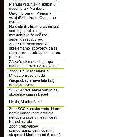
Plenum vstajniških skupin 6.
decembra v Mariboru
Uradni program Plenuma
vstajniških skupin Centralne
evrope
Na sedmih zborih vsak mesec
sodeluje preko sto ljudi –
izvedenih je že več kot
sedemdeset zborov.
Zbor SČS Nova vas: Ne
sprejemamo izgovorov, da se
obračunska obdobja ne morejo
poenotiti
ZA začetek medsebojnega
dialoga o turizmu v Radvanju
Zbor SČS Magdalena: V
Magdaleni vse v redu
Gosposka za novo leto bolj
dostojanstvena
SČS CenterCankar vabijo na
skodelico čaja in klepet
Hvala, Mariborčani!
Zbor SCS Koroska vrata: Nered,
nemir, vandalizem ostajajo
neljube težave v mestni četrti
Koroška vrata
Zbori prebivalcev
samoorganiziranih četrtnih
skupnosti Maribora od 6. do 12.