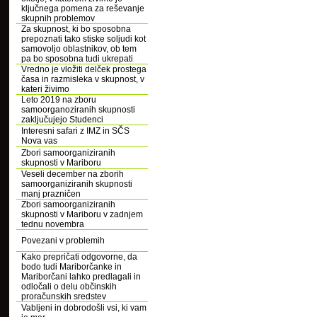
ključnega pomena za reševanje
skupnih problemov
Za skupnost, ki bo sposobna
prepoznati tako stiske soljudi kot
samovoljo oblastnikov, ob tem
pa bo sposobna tudi ukrepati
Vredno je vložiti delček prostega
časa in razmisleka v skupnost, v
kateri živimo
Leto 2019 na zboru
samoorganoziranih skupnosti
zaključujejo Studenci
Interesni safari z IMZ in SČS
Nova vas
Zbori samoorganiziranih
skupnosti v Mariboru
Veseli december na zborih
samoorganiziranih skupnosti
manj prazničen
Zbori samoorganiziranih
skupnosti v Mariboru v zadnjem
tednu novembra
Povezani v problemih
Kako prepričati odgovorne, da
bodo tudi Mariborčanke in
Mariborčani lahko predlagali in
odločali o delu občinskih
proračunskih sredstev
Vabljeni in dobrodošli vsi, ki vam