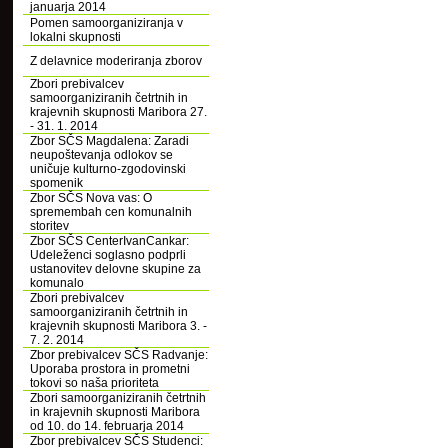
januarja 2014
Pomen samoorganiziranja v
lokalni skupnosti
Z delavnice moderiranja zborov
Zbori prebivalcev
samoorganiziranih četrtnih in
krajevnih skupnosti Maribora 27.
- 31. 1. 2014
Zbor SČS Magdalena: Zaradi
neupoštevanja odlokov se
uničuje kulturno-zgodovinski
spomenik
Zbor SČS Nova vas: O
spremembah cen komunalnih
storitev
Zbor SČS CenterIvanCankar:
Udeleženci soglasno podprli
ustanovitev delovne skupine za
komunalo
Zbori prebivalcev
samoorganiziranih četrtnih in
krajevnih skupnosti Maribora 3. -
7. 2. 2014
Zbor prebivalcev SČS Radvanje:
Uporaba prostora in prometni
tokovi so naša prioriteta
Zbori samoorganiziranih četrtnih
in krajevnih skupnosti Maribora
od 10. do 14. februarja 2014
Zbor prebivalcev SČS Studenci: