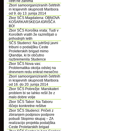
četrt ne zanima
Zbori samoorganiziranih četrtnih
in krajevnih skupnosti Maribora
od 9. do 13. junija 2014
Zbor SČS Magdalena: OBNOVA
KOŠARKARSKEGA IGRIŠČA
BO!
Zbor SČS Koroška vrata: Tudi v
Koroških vratih že razmišljali o
prihodnjih letih
SČS Studenci: Na jutrišnji javni
tribuni o podaljšku Ceste
Proleterskih brigad mimo
Qlandije, ki bi občutno
razbremenila Studence
Zbor SČS Nova vas:
Problematika okolja odslej na
dnevnem redu enkrat mesečno
Zbori samoorganiziranih četrtnih
in krajevnih skupnosti Maribora
od 16. do 20. junija 2014
Zbor SČS Pobrežje: Marsikateri
problem bi se lahko rešil že z
malo dobre volje
Zbor SČS Tabor: Na Taboru
iščejo konkretne rešitve
Zbor SČS Studenci: Pričeli z
zbiranjem podpisov podpore
pobudi Stopimo skupaj – ZA
realizacijo projekta podaljška
Ceste Proletarskih brigad