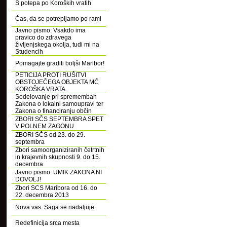
S potepa po Koroških vratih
Čas, da se potrepljamo po rami
Javno pismo: Vsakdo ima
pravico do zdravega
življenjskega okolja, tudi mi na
Studencih
Pomagajte graditi boljši Maribor!
PETICIJA PROTI RUŠITVI
OBSTOJEČEGA OBJEKTA MČ
KOROŠKA VRATA
Sodelovanje pri spremembah
Zakona o lokalni samoupravi ter
Zakona o financiranju občin
ZBORI SČS SEPTEMBRA SPET
V POLNEM ZAGONU
ZBORI SČS od 23. do 29.
septembra
Zbori samoorganiziranih četrtnih
in krajevnih skupnosti 9. do 15.
decembra
Javno pismo: UMIK ZAKONA NI
DOVOLJ!
Zbori SCS Maribora od 16. do
22. decembra 2013
Nova vas: Saga se nadaljuje
Redefinicija srca mesta