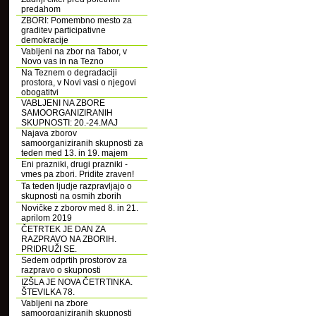
predahom
ZBORI: Pomembno mesto za
graditev participativne
demokracije
Vabljeni na zbor na Tabor, v
Novo vas in na Tezno
Na Teznem o degradaciji
prostora, v Novi vasi o njegovi
obogatitvi
VABLJENI NA ZBORE
SAMOORGANIZIRANIH
SKUPNOSTI: 20.-24.MAJ
Najava zborov
samoorganiziranih skupnosti za
teden med 13. in 19. majem
Eni prazniki, drugi prazniki -
vmes pa zbori. Pridite zraven!
Ta teden ljudje razpravljajo o
skupnosti na osmih zborih
Novičke z zborov med 8. in 21.
aprilom 2019
ČETRTEK JE DAN ZA
RAZPRAVO NA ZBORIH.
PRIDRUŽI SE.
Sedem odprtih prostorov za
razpravo o skupnosti
IZŠLA JE NOVA ČETRTINKA.
ŠTEVILKA 78.
Vabljeni na zbore
samoorganiziranih skupnosti