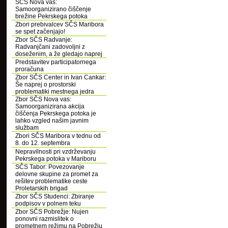
SČS Nova vas:
Samoorganizirano čiščenje
brežine Pekrskega potoka
Zbori prebivalcev SČS Maribora
se spet začenjajo!
Zbor SČS Radvanje:
Radvanjčani zadovoljni z
doseženim, a že gledajo naprej
Predstavitev participatornega
proračuna
Zbor SČS Center in Ivan Cankar:
Še naprej o prostorski
problematiki mestnega jedra
Zbor SČS Nova vas:
Samoorganizirana akcija
čiščenja Pekrskega potoka je
lahko vzgled našim javnim
službam
Zbori SČS Maribora v tednu od
8. do 12. septembra
Nepravilnosti pri vzdrževanju
Pekrskega potoka v Mariboru
SČS Tabor: Povezovanje
delovne skupine za promet za
rešitev problematike ceste
Proletarskih brigad
Zbor SČS Studenci: Zbiranje
podpisov v polnem teku
Zbor SČS Pobrežje: Nujen
ponovni razmislitek o
prometnem režimu na Pobrežju