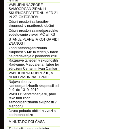
je mar
VABLJENI NA ZBORE
SAMOORGANIZIRANIH
SKUPNOSTI V TEDNU MED 21.
IN 27. OKTOBROM
Odprti prostori za krepitev
skupnosti v mariborski občini
Odprti prostori za medsosedsko
sodelovanje v svoji MČ ali KS
STANJE PLANETA KOT GA VIDI
ZNANOST
Zbori samoorganiziranih
skupnosti v MB ta teden, v torek
pa predavanje o podnebni krizi
Razprave ta teden v skupnostih
Radvanje, Magdalena, Tabor ter
združeni Center in Ivan Cankar
VABLJENI NA POBREŽJE, V
NOVO VAS IN NA TEZNO
Najava zborov
samoorganiziranih skupnosti od
9. 9. do 13. 9. 2019
VABILO: September je tu, prav
tako tudi zbori
samoorganiziranih skupnosti v
Mariboru
Javna pobuda občini v zvezi s
podnebno krizo
MINUTA DO POLČASA
Zadnji cikel pred poletnim