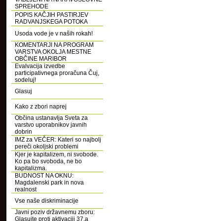
SPREHODE
POPIS KAČJIH PASTIRJEV
RADVANJSKEGA POTOKA
Usoda vode je v naših rokah!
KOMENTARJI NA PROGRAM
VARSTVA OKOLJA MESTNE
OBČINE MARIBOR
Evalvacija izvedbe
participativnega proračuna Čuj,
sodeluj!
Glasuj
Kako z zbori naprej
Občina ustanavlja Sveta za
varstvo uporabnikov javnih
dobrin
IMZ za VEČER: Kateri so najbolj
pereči okoljski problemi
Kjer je kapitalizem, ni svobode.
Ko pa bo svoboda, ne bo
kapitalizma.
BUDNOST NA OKNU:
Magdalenski park in nova
realnost
Vse naše diskriminacije
Javni poziv državnemu zboru:
Glasujte proti aktivaciji 37.a