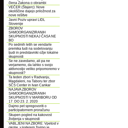
člena Zakona o obrambi
VEČER (Štajerc): Nove
okoliščine dajejo priložnost za
nove rešitve
Javni Poziv upravi LIDL
Slovenije
ZBOROV
SAMOORGANIZIRANIH
SKUPNOSTI NEKAJ ČASA NE
BO
Po sedmih letih se vendarle
premika tudi na sodelovanju
ljudi in predstavniki ožje lokalne
skupnosti
Se ne zavedamo, ali pa ne
verjamemo, da lahko s svojo
aktivnostjo veliko pripomoremo v
skupnosti?
Ta teden zbori v Radvanju,
Magdaleni, na Taboru ter zbor
SČS Center in Ivan Cankar
NAJAVA ZBOROV
SAMOORGANIZIRANIH
SKUPNOSTI V MARIBORU OD
17. DO 23. 2. 2020
Dajmo pet spregovoriti o
participatornem proračunu
Skupen pogled na kakovost
življenja v skupnosti
VABLJENI NA ZBORE: Vpetost v
okolje, v katerem živimo je