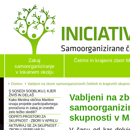
Zakaj
Četrtni in krajevni zbori 
samoorganiziranje
v lokalnem okolju
Domov
Vabljeni na zbore samoorganiziranih četrtnih in krajevnih skupnost
S SOSEDI SOOBLIKUJ, KJER
Vabljeni na z
ŽIVIŠ IN DELAŠ
Kako Mestna občina Maribor
izvaja projekte participativnega
samoorganiz
proračuna in zakaj je izvedbi
zelo težko slediti?
skupnosti v Ma
ODPRTI PROSTORI ZA
SKUPNOST - ZBORI V APRILU
AKTIVIRAJ SE ZA SKUPNOST -
V času od kar deluje
ZBORI V FEBRUARJU