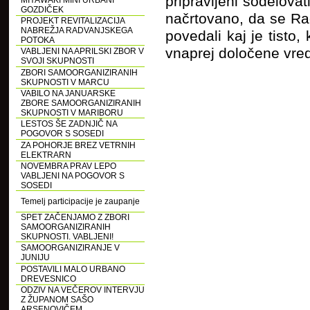
pripravljeni sodelovat
MIYAWAKI MINI URBANI
GOZDIČEK
načrtovano, da se Rad
PROJEKT REVITALIZACIJA
NABREŽJA RADVANJSKEGA
povedali kaj je tisto,
POTOKA
vnaprej določene vredn
VABLJENI NA APRILSKI ZBOR V
SVOJI SKUPNOSTI
ZBORI SAMOORGANIZIRANIH
SKUPNOSTI V MARCU
VABILO NA JANUARSKE
ZBORE SAMOORGANIZIRANIH
SKUPNOSTI V MARIBORU
LESTOS ŠE ZADNJIČ NA
POGOVOR S SOSEDI
ZA POHORJE BREZ VETRNIH
ELEKTRARN
NOVEMBRA PRAV LEPO
VABLJENI NA POGOVOR S
SOSEDI
Temelj participacije je zaupanje
SPET ZAČENJAMO Z ZBORI
SAMOORGANIZIRANIH
SKUPNOSTI. VABLJENI!
SAMOORGANIZIRANJE V
JUNIJU
POSTAVILI MALO URBANO
DREVESNICO
ODZIV NA VEČEROV INTERVJU
Z ŽUPANOM SAŠO
ARSENOVIČEM