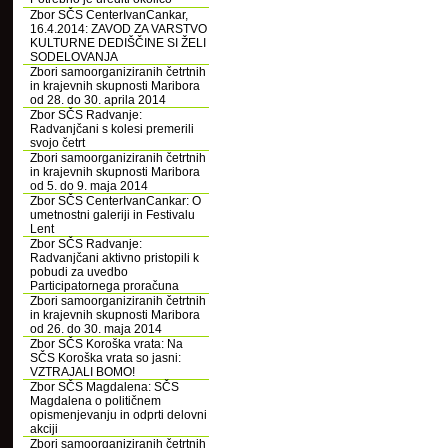
Zbor SČS CenterIvanCankar,
16.4.2014: ZAVOD ZA VARSTVO
KULTURNE DEDIŠČINE SI ŽELI
SODELOVANJA
Zbori samoorganiziranih četrtnih
in krajevnih skupnosti Maribora
od 28. do 30. aprila 2014
Zbor SČS Radvanje:
Radvanjčani s kolesi premerili
svojo četrt
Zbori samoorganiziranih četrtnih
in krajevnih skupnosti Maribora
od 5. do 9. maja 2014
Zbor SČS CenterIvanCankar: O
umetnostni galeriji in Festivalu
Lent
Zbor SČS Radvanje:
Radvanjčani aktivno pristopili k
pobudi za uvedbo
Participatornega proračuna
Zbori samoorganiziranih četrtnih
in krajevnih skupnosti Maribora
od 26. do 30. maja 2014
Zbor SČS Koroška vrata: Na
SČS Koroška vrata so jasni:
VZTRAJALI BOMO!
Zbor SČS Magdalena: SČS
Magdalena o političnem
opismenjevanju in odprti delovni
akciji
Zbori samoorganiziranih četrtnih