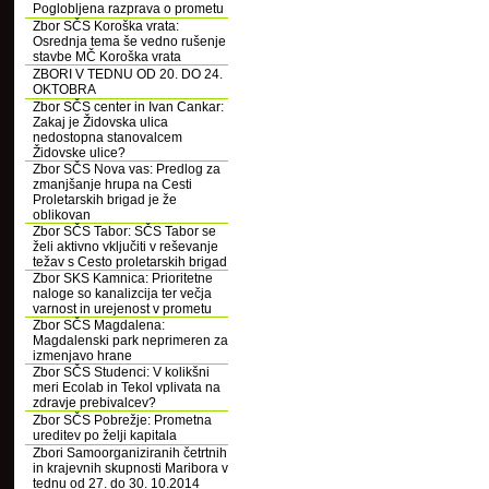
Poglobljena razprava o prometu
Zbor SČS Koroška vrata:
Osrednja tema še vedno rušenje
stavbe MČ Koroška vrata
ZBORI V TEDNU OD 20. DO 24.
OKTOBRA
Zbor SČS center in Ivan Cankar:
Zakaj je Židovska ulica
nedostopna stanovalcem
Židovske ulice?
Zbor SČS Nova vas: Predlog za
zmanjšanje hrupa na Cesti
Proletarskih brigad je že
oblikovan
Zbor SČS Tabor: SČS Tabor se
želi aktivno vključiti v reševanje
težav s Cesto proletarskih brigad
Zbor SKS Kamnica: Prioritetne
naloge so kanalizcija ter večja
varnost in urejenost v prometu
Zbor SČS Magdalena:
Magdalenski park neprimeren za
izmenjavo hrane
Zbor SČS Studenci: V kolikšni
meri Ecolab in Tekol vplivata na
zdravje prebivalcev?
Zbor SČS Pobrežje: Prometna
ureditev po želji kapitala
Zbori Samoorganiziranih četrtnih
in krajevnih skupnosti Maribora v
tednu od 27. do 30. 10.2014