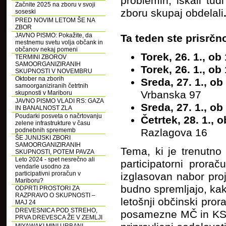
problemih, iskali tu
Začnite 2025 na zboru v svoji
zboru skupaj obdelali
soseski
PRED NOVIM LETOM ŠE NA
ZBOR
JAVNO PISMO: Pokažite, da
Ta teden ste prisrčn
mestnemu svetu volja občank in
občanov nekaj pomeni
Torek, 26. 1., o
TERMINI ZBOROV
SAMOORGANIZIRANIH
Torek, 26. 1., o
SKUPNOSTI V NOVEMBRU
Oktober na zborih
Sreda, 27. 1., o
samoorganiziranih četrtnih
Vrbanska 97
skupnosti v Mariboru
JAVNO PISMO VLADI RS: GAZA
Sreda, 27. 1., o
IN BANALNOST ZLA
Poudarki posveta o načrtovanju
Četrtek, 28. 1.,
zelene infrastrukture v času
podnebnih sprememb
Razlagova 16
ŠE JUNIJSKI ZBORI
SAMOORGANIZIRANIH
Tema, ki je trenutn
SKUPNOSTI, POTEM PAVZA
Leto 2024 - spet nesrečno ali
participatorni prora
vendarle usodno za
participativni proračun v
izglasovan nabor proje
Mariboru?
budno spremljajo, kako
ODPRTI PROSTORI ZA
RAZPRAVO O SKUPNOSTI –
letošnji občinski pror
MAJ 24
DREVESNICA POD STREHO,
posamezne MČ in KS n
PRVA DREVESCA ŽE V ZEMLJI