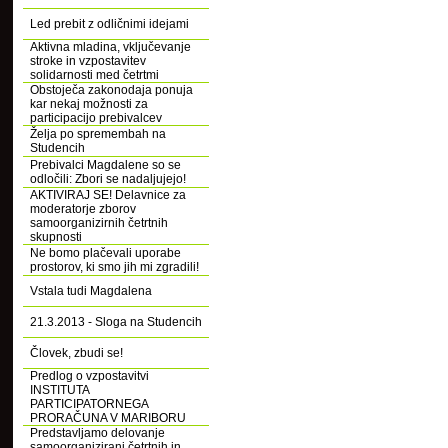
Led prebit z odličnimi idejami
Aktivna mladina, vključevanje
stroke in vzpostavitev
solidarnosti med četrtmi
Obstoječa zakonodaja ponuja
kar nekaj možnosti za
participacijo prebivalcev
Želja po spremembah na
Studencih
Prebivalci Magdalene so se
odločili: Zbori se nadaljujejo!
AKTIVIRAJ SE! Delavnice za
moderatorje zborov
samoorganizirnih četrtnih
skupnosti
Ne bomo plačevali uporabe
prostorov, ki smo jih mi zgradili!
Vstala tudi Magdalena
21.3.2013 - Sloga na Studencih
Človek, zbudi se!
Predlog o vzpostavitvi
INSTITUTA
PARTICIPATORNEGA
PRORAČUNA V MARIBORU
Predstavljamo delovanje
samoorganizirani četrtnih in