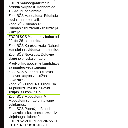
ZBORI Samoorganiziranih
četrtnih skupnosti Maribora od
15. do 19. septembra
Zbor SČS Magdalena: Prioriteta
socialni problematiki
Zbor SČS Radvanje:
Radvanjčani zaradi kanalizacije
v akcijo
ZBORI SČS Maribora v tednu od
22. do 26. septembra
Zbor SČS Koroška vrata: Najprej
kompletna evidenca, nato pritisk
Zbor SČS Nova vas: Delovne
skupine pritiskajo naprej
Predvolilno soočenje kandidatov
za mariboskega župana
Zbor SČS Studenci: O mestni
delovni skupini za Južno
obvoznico
Zbor SČS Tabor: Na Taboru so
se pridružili mestni delovni
skupini za komunalo
Zbor SČS Magdalena: V
Magdaleni še naprej na temo
solidarnosti
Zbor SČS Pobrežje: Bo del
obvoznice skozi mesto izvzet iz
vinjetnega sistema?
ZBORI SAMOORGANIZIRANIH
ČETRTNIH SKUPNOSTI