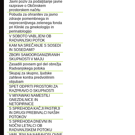
Javni poziv za podaljšanje javne
razprave o Občinskem
prostorskem načrtu
Pobuda za ohranitev za javno
zdravje pomembnega in
neprecenljivega zelenega fonda
pri Kliniki za ginekologijo in
perinatologijo
V SOBOTO VABLJENI OB
RADVANJSKI POTOK
KAM NA SREČANJE S SOSEDI
IN SOSEDAMI?
ZBORI SAMOORGANIZIRANIH
SKUPNOSTI V MAJU
Zasadili povsem gol del obrežja
Radvanjskega potoka
Skupaj za skupno, ljudske
zahteve kontra predvolilnim
objubam
SPET ODPRTI PROSTORI ZA
RAZPRAVO O SKUPNOSTI
V MIYAWAKI NAMESTILI
GNEZDILNICE IN
NETOPIRNICE
S SPREHODA KAČJI PASTIRJI
IN DRUGI PREBIVALCI NAŠIH
POTOKOV
S SPREHODA DNEVNI IN
NOČNI LETALCI OB
RADVANJSKEM POTOKU
VABLJENI NA NARAVOSLOVNE