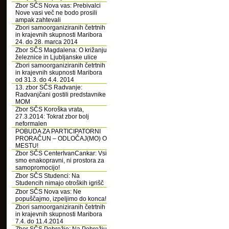
Zbor SČS Nova vas: Prebivalci
Nove vasi več ne bodo prosili
ampak zahtevali
Zbori samoorganiziranih četrtnih
in krajevnih skupnosti Maribora
24. do 28. marca 2014
Zbor SČS Magdalena: O križanju
železnice in Ljubljanske ulice
Zbori samoorganiziranih četrtnih
in krajevnih skupnosti Maribora
od 31.3. do 4.4. 2014
13. zbor SČS Radvanje:
Radvanjčani gostili predstavnike
MOM
Zbor SČS Koroška vrata,
27.3.2014: Tokrat zbor bolj
neformalen
POBUDA ZA PARTICIPATORNI
PRORAČUN – ODLOČAJ(MO) O
MESTU!
Zbor SČS CenterIvanCankar: Vsi
smo enakopravni, ni prostora za
samopromocijo!
Zbor SČS Studenci: Na
Studencih nimajo otroških igrišč
Zbor SČS Nova vas: Ne
popuščajmo, izpeljimo do konca!
Zbori samoorganiziranih četrtnih
in krajevnih skupnosti Maribora
7.4. do 11.4.2014