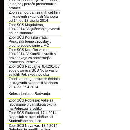
Zbor SČS Pobrežje: Na Pobrežju
je najbolj pereča problematika
promet
Zbori samoorganiziranih četrtnih
in krajevnih skupnosti Maribora
od 14. do 18. aprila 2014
Zbor SČS Magdalena,
10.4.2014: Vključevanje javnosti
naj bo standard
Zbor SČS Koraška vrata:
Poskušali bomo vzpostaviti
plodno sodelovanje z MČ
Zbor SČS Koroška vrata,
10.4.2014: V Koroških vratih si
prizadevajo za primernejšo
prometno ureditev
Zbor SČS Radvanje, 8.4.2014: v
sodelovanju s SČS Nova vas bi
se lotili Pekrskega potoka
Zbori samoorganiziranih četrtnih
in krajevnih skupnosti Maribora
21.4. do 25.4.2014
Kolesarjenje po Radvanju
Zbor SČS Pobrežje: Volje za
izboljšanje bivanjskega okolja
na Pobrežju je veliko
Zbor SČS Studenci, 17.4.2014:
Neposluh s strani občine sili
Studenčane na ulico
Zbor SČS Nova vas, 17.4.2014:
Potrebno je urediti okolico