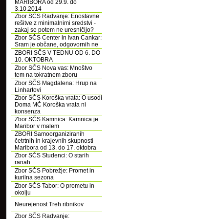
MARIBORA od 29.9. do
3.10.2014
Zbor SČS Radvanje: Enostavne
rešitve z minimalnimi sredstvi -
zakaj se potem ne uresničijo?
Zbor SČS Center in Ivan Cankar:
Sram je občane, odgovornih ne
ZBORI SČS V TEDNU OD 6. DO
10. OKTOBRA
Zbor SČS Nova vas: Mnoštvo
tem na tokratnem zboru
Zbor SČS Magdalena: Hrup na
Linhartovi
Zbor SČS Koroška vrata: O usodi
Doma MČ Koroška vrata ni
konsenza
Zbor SČS Kamnica: Kamnica je
Maribor v malem
ZBORI Samoorganiziranih
četrtnih in krajevnih skupnosti
Maribora od 13. do 17. oktobra
Zbor SČS Studenci: O starih
ranah
Zbor SČS Pobrežje: Promet in
kurilna sezona
Zbor SČS Tabor: O prometu in
okolju
Neurejenost Treh ribnikov
Zbor SČS Radvanje: