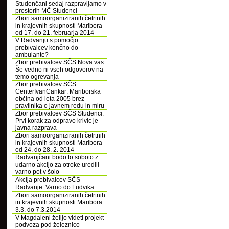
Studenčani sedaj razpravljamo v
prostorih MČ Studenci
Zbori samoorganiziranih četrtnih
in krajevnih skupnosti Maribora
od 17. do 21. februarja 2014
V Radvanju s pomočjo
prebivalcev končno do
ambulante?
Zbor prebivalcev SČS Nova vas:
Še vedno ni vseh odgovorov na
temo ogrevanja
Zbor prebivalcev SČS
CenterIvanCankar: Mariborska
občina od leta 2005 brez
pravilnika o javnem redu in miru
Zbor prebivalcev SČS Studenci:
Prvi korak za odpravo krivic je
javna razprava
Zbori samoorganiziranih četrtnih
in krajevnih skupnosti Maribora
od 24. do 28. 2. 2014
Radvanjčani bodo to soboto z
udarno akcijo za otroke uredili
varno pot v šolo
Akcija prebivalcev SČS
Radvanje: Varno do Ludvika
Zbori samoorganiziranih četrtnih
in krajevnih skupnosti Maribora
3.3. do 7.3.2014
V Magdaleni želijo videti projekt
podvoza pod železnico