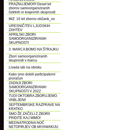
PRAZNUJEMO!!!! Deset let
zborov samoorganiziranih
četrtnih in krajevnih skupnosti
IMZ: 10 let zborov občank_ov
URESNIČITEV LJUDSKIH
ZAHTEV
APRILSKI ZBORI
SAMOORGANIZIRANIH
SKUPNOSTI
3. MARCA BOMO NA ŠTRAJKU
Zbori samoorganiziranih
skupnosti v marcu
Livada lab na obisku
Kako smo dobili participatorni
proračun
ZADNJI ZBORI
SAMOORGANIZIRANIH
SKUPNOSTI V 2022
TUDI OKTOBRA ZBORUJEMO.
VABLJENI!
SEPTEMBRSKE RAZPRAVE NA
KRATKO
SMO ŽE ZAČELI Z ZBORI!
PRIDITE KAJ MIMO!
MEDNATRODNA NOČ
NETOPIRJEV OB MIYAWAKIJU