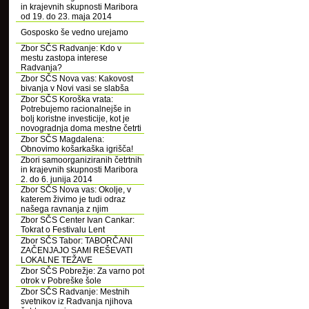
in krajevnih skupnosti Maribora
od 19. do 23. maja 2014
Gosposko še vedno urejamo
Zbor SČS Radvanje: Kdo v
mestu zastopa interese
Radvanja?
Zbor SČS Nova vas: Kakovost
bivanja v Novi vasi se slabša
Zbor SČS Koroška vrata:
Potrebujemo racionalnejše in
bolj koristne investicije, kot je
novogradnja doma mestne četrti
Zbor SČS Magdalena:
Obnovimo košarkaška igrišča!
Zbori samoorganiziranih četrtnih
in krajevnih skupnosti Maribora
2. do 6. junija 2014
Zbor SČS Nova vas: Okolje, v
katerem živimo je tudi odraz
našega ravnanja z njim
Zbor SČS Center Ivan Cankar:
Tokrat o Festivalu Lent
Zbor SČS Tabor: TABORČANI
ZAČENJAJO SAMI REŠEVATI
LOKALNE TEŽAVE
Zbor SČS Pobrežje: Za varno pot
otrok v Pobreške šole
Zbor SČS Radvanje: Mestnih
svetnikov iz Radvanja njihova