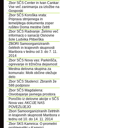
Zbor SČS Center in Ivan Cankar:
Vse več zanimanja za izložbe na
Gosposki
Zbor SČS Koroška vrata:
Priprava strnjenega in
temeljitega dokumenta zoper
rušitev Doma mestne četrti
Zbor SČS Radvanje: Želimo več
informacij o sanaciji Osnovne
šole Ludvika Pliberška
ZBORI Samoorganiziranih
četrtnih in krajevnih skupnosti
Maribora v tednu od 3. do 7. 11.
2014
Zbor SČS Nova vas: Parkirišča,
ogrevanje in tržnična dejavnost
Mestna delovna skupina za
komunalo: Molk občine otežuje
delo
Zbor SČS Studenci: Zbranih že
586 podpisov
Zbor SČS Magdalena:
Osvobajanje javnega prostora
Poročilo iz delovne akcije v SČS
Nova vas: AKCIJE NAS
POVEZUJEJO
Zbori Samoorganiziranih četrtnih
in krajevnih skupnosti Maribora v
tednu od 10. do 14. 11. 2014
Zbor SKS Kamnica: O prometni
problematiki v Kamnici