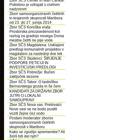
Zbor SČS Center in Ivan Cankar:
Potrebno je vztrajati s civilnim
nadzorom
Zbori samoorganiziranih četrtnih
in krajevnih skupnosti Maribora
od 23. do 27. junija 2014
Zbor SČS Koroška vrata:
Prostorska prezasedenost kot
razlog za gradnjo novega Doma
mestne četrti ne pije vode
Zbor SČS Magdalena: Usklajeni
predlogi komunalnih projektov v
magdaleni za naslednji dve leti
Zbor SČS Studenci: ŠIRJENJE
PODPORE PETICIJI IN
INVESTICIJSKI PREDLOGI
Zbor SČS Pobrežje: Bučen
zaključek sezone
Zbor SČS Tabor: O lastništvu
Bernavskega gozda in še čem
KANDIDATI ZA DRŽAVNI ZBOR
JUTRI O LOKALNI
SAMOUPRAVI
Zbor SČS Nova vas: Prebivalci
Nove vasi se ne bodo pustili
voziti žejne čez vodo
Postani moderator zborov
samoorganiziranih četrtnih
skupnosti v Mariboru
Kako se zgodijo spremembe? Ali
želiš biti del njih?