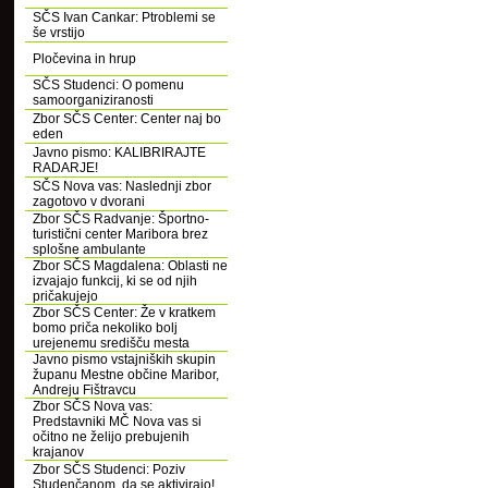
SČS Ivan Cankar: Ptroblemi se
še vrstijo
Pločevina in hrup
SČS Studenci: O pomenu
samoorganiziranosti
Zbor SČS Center: Center naj bo
eden
Javno pismo: KALIBRIRAJTE
RADARJE!
SČS Nova vas: Naslednji zbor
zagotovo v dvorani
Zbor SČS Radvanje: Športno-
turistični center Maribora brez
splošne ambulante
Zbor SČS Magdalena: Oblasti ne
izvajajo funkcij, ki se od njih
pričakujejo
Zbor SČS Center: Že v kratkem
bomo priča nekoliko bolj
urejenemu središču mesta
Javno pismo vstajniških skupin
županu Mestne občine Maribor,
Andreju Fištravcu
Zbor SČS Nova vas:
Predstavniki MČ Nova vas si
očitno ne želijo prebujenih
krajanov
Zbor SČS Studenci: Poziv
Studenčanom, da se aktivirajo!