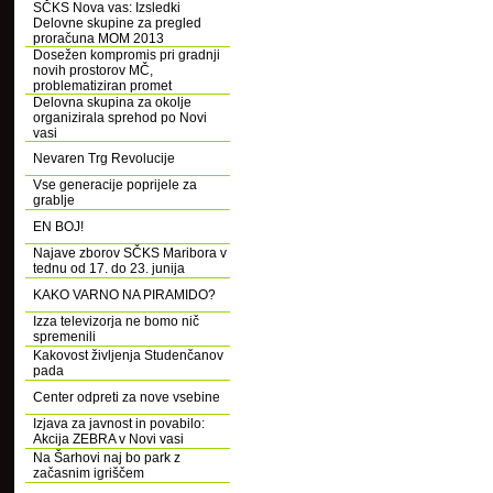
SČKS Nova vas: Izsledki
Delovne skupine za pregled
proračuna MOM 2013
Dosežen kompromis pri gradnji
novih prostorov MČ,
problematiziran promet
Delovna skupina za okolje
organizirala sprehod po Novi
vasi
Nevaren Trg Revolucije
Vse generacije poprijele za
grablje
EN BOJ!
Najave zborov SČKS Maribora v
tednu od 17. do 23. junija
KAKO VARNO NA PIRAMIDO?
Izza televizorja ne bomo nič
spremenili
Kakovost življenja Studenčanov
pada
Center odpreti za nove vsebine
Izjava za javnost in povabilo:
Akcija ZEBRA v Novi vasi
Na Šarhovi naj bo park z
začasnim igriščem