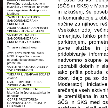
Pokončno, dostojanstveno in
(SČS in SKS) v Maribo
tovariško v novem letu na zborih
samoorganiziranih skupnosti v
in izkušenj, še poseb
Mariboru
in komunikacije z obla
ZADNJI LETOŠNJI ZBORI
SAMOORGANIZIRANIH
načine za njihovo reše
SKUPNOSTI
ZBORI SAMOORGANIZIRANIH
Vsekakor zdaj večina
SKUPNOSTI V NOVEMBRU
izmenjajo, lahko prih
VABIMO VAS NA ZBORE
SAMOORGANIZIRANIH
parkiranjem, prometn
SKUPNOSTI V OKTOBRU
javne službe in ja
Trmasto v trinajsti krog
pridobivanje informa
Javni poziv Mestnemu svetu
MOM: Preprečite ponovno
nedvomno skupne tem
mrcvarjenje participativnega
proračuna
uporabili dobrih in s
VABLJENI NA MAJSKI ZBOR V
SVOJI SKUPNOSTI
tako prišla pobuda, 
TUDI APRIL V BARVAH BOJA ZA
zbor, idejo pa so do
JAVNO
DVIG TEMPERATURE NA
Moderatorji Iniciati
ZBORIH V MARCU
srečanje vseh aktivn
IZJAVA ZA JAVNOST: NE
izkoriščanju športa za zakrivanje
le premišljena in st
genocida
ODPRTI PROSTORI ZA
SČS in SKS med osta
RAZPRAVO O SKUPNOSTI V
FEBRUARJU