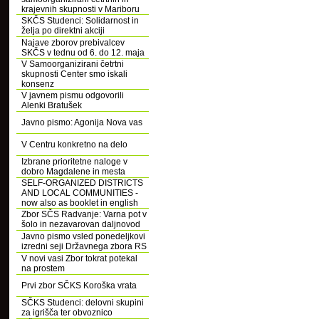
krajevnih skupnosti v Mariboru
SKČS Studenci: Solidarnost in
želja po direktni akciji
Najave zborov prebivalcev
SKČS v tednu od 6. do 12. maja
V Samoorganizirani četrtni
skupnosti Center smo iskali
konsenz
V javnem pismu odgovorili
Alenki Bratušek
Javno pismo: Agonija Nova vas
V Centru konkretno na delo
Izbrane prioritetne naloge v
dobro Magdalene in mesta
SELF-ORGANIZED DISTRICTS
AND LOCAL COMMUNITIES -
now also as booklet in english
Zbor SČS Radvanje: Varna pot v
šolo in nezavarovan daljnovod
Javno pismo vsled ponedeljkovi
izredni seji Državnega zbora RS
V novi vasi Zbor tokrat potekal
na prostem
Prvi zbor SČKS Koroška vrata
SČKS Studenci: delovni skupini
za igrišča ter obvoznico