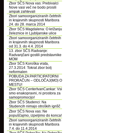
Zbor SČS Nova vas: Prebivalci
Nove vasi več ne bodo prosili
ampak zahtevali
Zbori samoorganiziranih četrtnih
in krajevnih skupnosti Maribora
24. do 28. marca 2014
Zbor SČS Magdalena: O križanju
železnice in Ljubljanske ulice
Zbori samoorganiziranih četrtnih
in krajevnih skupnosti Maribora
od 31.3. do 4.4. 2014
13. zbor SČS Radvanje:
Radvanjčani gostili predstavnike
MOM
Zbor SČS Koroška vrata,
27.3.2014: Tokrat zbor bolj
neformalen
POBUDA ZA PARTICIPATORNI
PRORAČUN – ODLOČAJ(MO) O
MESTU!
Zbor SČS CenterIvanCankar: Vsi
smo enakopravni, ni prostora za
samopromocijo!
Zbor SČS Studenci: Na
Studencih nimajo otroških igrišč
Zbor SČS Nova vas: Ne
popuščajmo, izpeljimo do konca!
Zbori samoorganiziranih četrtnih
in krajevnih skupnosti Maribora
7.4. do 11.4.2014