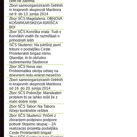
četrt ne zanima
Zbori samoorganiziranih četrtnih
in krajevnih skupnosti Maribora
od 9. do 13. junija 2014
Zbor SČS Magdalena: OBNOVA
KOŠARKARSKEGA IGRIŠČA
BO!
Zbor SČS Koroška vrata: Tudi v
Koroških vratih že razmišljali o
prihodnjih letih
SČS Studenci: Na jutrišnji javni
tribuni o podaljšku Ceste
Proleterskih brigad mimo
Qlandije, ki bi občutno
razbremenila Studence
Zbor SČS Nova vas:
Problematika okolja odslej na
dnevnem redu enkrat mesečno
Zbori samoorganiziranih četrtnih
in krajevnih skupnosti Maribora
od 16. do 20. junija 2014
Zbor SČS Pobrežje: Marsikateri
problem bi se lahko rešil že z
malo dobre volje
Zbor SČS Tabor: Na Taboru
iščejo konkretne rešitve
Zbor SČS Studenci: Pričeli z
zbiranjem podpisov podpore
pobudi Stopimo skupaj – ZA
realizacijo projekta podaljška
Ceste Proletarskih brigad