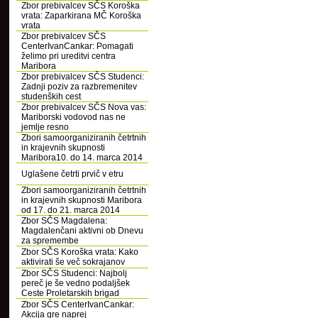
Zbor prebivalcev SČS Koroška
vrata: Zaparkirana MČ Koroška
vrata
Zbor prebivalcev SČS
CenterIvanCankar: Pomagati
želimo pri ureditvi centra
Maribora
Zbor prebivalcev SČS Studenci:
Zadnji poziv za razbremenitev
studenških cest
Zbor prebivalcev SČS Nova vas:
Mariborski vodovod nas ne
jemlje resno
Zbori samoorganiziranih četrtnih
in krajevnih skupnosti
Maribora10. do 14. marca 2014
Uglašene četrti prvič v etru
Zbori samoorganiziranih četrtnih
in krajevnih skupnosti Maribora
od 17. do 21. marca 2014
Zbor SČS Magdalena:
Magdalenčani aktivni ob Dnevu
za spremembe
Zbor SČS Koroška vrata: Kako
aktivirati še več sokrajanov
Zbor SČS Studenci: Najbolj
pereč je še vedno podaljšek
Ceste Proletarskih brigad
Zbor SČS CenterIvanCankar:
Akcija gre naprej