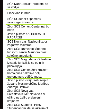
SČS Ivan Cankar: Ptroblemi se
še vrstijo
Pločevina in hrup
SČS Studenci: O pomenu
samoorganiziranosti
Zbor SČS Center: Center naj bo
eden
Javno pismo: KALIBRIRAJTE
RADARJE!
SČS Nova vas: Naslednji zbor
zagotovo v dvorani
Zbor SČS Radvanje: Športno-
turistični center Maribora brez
splošne ambulante
Zbor SČS Magdalena: Oblasti ne
izvajajo funkcij, ki se od njih
pričakujejo
Zbor SČS Center: Že v kratkem
bomo priča nekoliko bolj
urejenemu središču mesta
Javno pismo vstajniških skupin
županu Mestne občine Maribor,
Andreju Fištravcu
Zbor SČS Nova vas:
Predstavniki MČ Nova vas si
očitno ne želijo prebujenih
krajanov
Zbor SČS Studenci: Poziv
Studenčanom, da se aktivirajo!