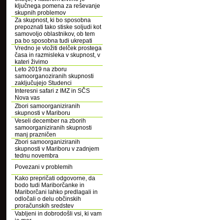
ključnega pomena za reševanje
skupnih problemov
Za skupnost, ki bo sposobna
prepoznati tako stiske soljudi kot
samovoljo oblastnikov, ob tem
pa bo sposobna tudi ukrepati
Vredno je vložiti delček prostega
časa in razmisleka v skupnost, v
kateri živimo
Leto 2019 na zboru
samoorganoziranih skupnosti
zaključujejo Studenci
Interesni safari z IMZ in SČS
Nova vas
Zbori samoorganiziranih
skupnosti v Mariboru
Veseli december na zborih
samoorganiziranih skupnosti
manj prazničen
Zbori samoorganiziranih
skupnosti v Mariboru v zadnjem
tednu novembra
Povezani v problemih
Kako prepričati odgovorne, da
bodo tudi Mariborčanke in
Mariborčani lahko predlagali in
odločali o delu občinskih
proračunskih sredstev
Vabljeni in dobrodošli vsi, ki vam