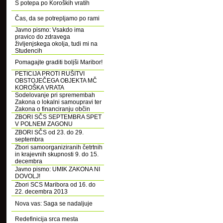
S potepa po Koroških vratih
Čas, da se potrepljamo po rami
Javno pismo: Vsakdo ima
pravico do zdravega
življenjskega okolja, tudi mi na
Studencih
Pomagajte graditi boljši Maribor!
PETICIJA PROTI RUŠITVI
OBSTOJEČEGA OBJEKTA MČ
KOROŠKA VRATA
Sodelovanje pri spremembah
Zakona o lokalni samoupravi ter
Zakona o financiranju občin
ZBORI SČS SEPTEMBRA SPET
V POLNEM ZAGONU
ZBORI SČS od 23. do 29.
septembra
Zbori samoorganiziranih četrtnih
in krajevnih skupnosti 9. do 15.
decembra
Javno pismo: UMIK ZAKONA NI
DOVOLJ!
Zbori SCS Maribora od 16. do
22. decembra 2013
Nova vas: Saga se nadaljuje
Redefinicija srca mesta