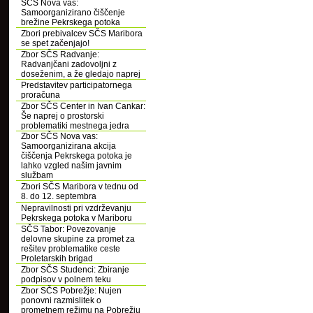
SČS Nova vas:
Samoorganizirano čiščenje
brežine Pekrskega potoka
Zbori prebivalcev SČS Maribora
se spet začenjajo!
Zbor SČS Radvanje:
Radvanjčani zadovoljni z
doseženim, a že gledajo naprej
Predstavitev participatornega
proračuna
Zbor SČS Center in Ivan Cankar:
Še naprej o prostorski
problematiki mestnega jedra
Zbor SČS Nova vas:
Samoorganizirana akcija
čiščenja Pekrskega potoka je
lahko vzgled našim javnim
službam
Zbori SČS Maribora v tednu od
8. do 12. septembra
Nepravilnosti pri vzdrževanju
Pekrskega potoka v Mariboru
SČS Tabor: Povezovanje
delovne skupine za promet za
rešitev problematike ceste
Proletarskih brigad
Zbor SČS Studenci: Zbiranje
podpisov v polnem teku
Zbor SČS Pobrežje: Nujen
ponovni razmislitek o
prometnem režimu na Pobrežju