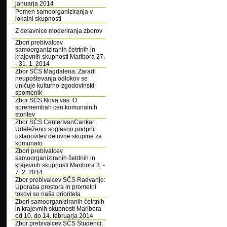
januarja 2014
Pomen samoorganiziranja v
lokalni skupnosti
Z delavnice moderiranja zborov
Zbori prebivalcev
samoorganiziranih četrtnih in
krajevnih skupnosti Maribora 27.
- 31. 1. 2014
Zbor SČS Magdalena: Zaradi
neupoštevanja odlokov se
uničuje kulturno-zgodovinski
spomenik
Zbor SČS Nova vas: O
spremembah cen komunalnih
storitev
Zbor SČS CenterIvanCankar:
Udeleženci soglasno podprli
ustanovitev delovne skupine za
komunalo
Zbori prebivalcev
samoorganiziranih četrtnih in
krajevnih skupnosti Maribora 3. -
7. 2. 2014
Zbor prebivalcev SČS Radvanje:
Uporaba prostora in prometni
tokovi so naša prioriteta
Zbori samoorganiziranih četrtnih
in krajevnih skupnosti Maribora
od 10. do 14. februarja 2014
Zbor prebivalcev SČS Studenci: