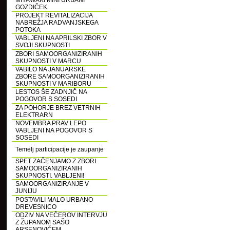
MIYAWAKI MINI URBANI
GOZDIČEK
PROJEKT REVITALIZACIJA
NABREŽJA RADVANJSKEGA
POTOKA
VABLJENI NA APRILSKI ZBOR V
SVOJI SKUPNOSTI
ZBORI SAMOORGANIZIRANIH
SKUPNOSTI V MARCU
VABILO NA JANUARSKE
ZBORE SAMOORGANIZIRANIH
SKUPNOSTI V MARIBORU
LESTOS ŠE ZADNJIČ NA
POGOVOR S SOSEDI
ZA POHORJE BREZ VETRNIH
ELEKTRARN
NOVEMBRA PRAV LEPO
VABLJENI NA POGOVOR S
SOSEDI
Temelj participacije je zaupanje
SPET ZAČENJAMO Z ZBORI
SAMOORGANIZIRANIH
SKUPNOSTI. VABLJENI!
SAMOORGANIZIRANJE V
JUNIJU
POSTAVILI MALO URBANO
DREVESNICO
ODZIV NA VEČEROV INTERVJU
Z ŽUPANOM SAŠO
ARSENOVIČEM