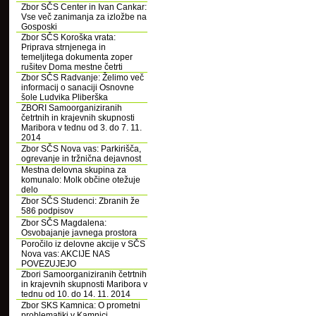
Zbor SČS Center in Ivan Cankar:
Vse več zanimanja za izložbe na
Gosposki
Zbor SČS Koroška vrata:
Priprava strnjenega in
temeljitega dokumenta zoper
rušitev Doma mestne četrti
Zbor SČS Radvanje: Želimo več
informacij o sanaciji Osnovne
šole Ludvika Pliberška
ZBORI Samoorganiziranih
četrtnih in krajevnih skupnosti
Maribora v tednu od 3. do 7. 11.
2014
Zbor SČS Nova vas: Parkirišča,
ogrevanje in tržnična dejavnost
Mestna delovna skupina za
komunalo: Molk občine otežuje
delo
Zbor SČS Studenci: Zbranih že
586 podpisov
Zbor SČS Magdalena:
Osvobajanje javnega prostora
Poročilo iz delovne akcije v SČS
Nova vas: AKCIJE NAS
POVEZUJEJO
Zbori Samoorganiziranih četrtnih
in krajevnih skupnosti Maribora v
tednu od 10. do 14. 11. 2014
Zbor SKS Kamnica: O prometni
problematiki v Kamnici