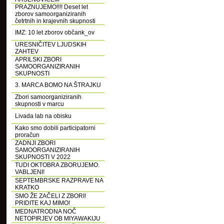
PRAZNUJEMO!!!! Deset let
zborov samoorganiziranih
četrtnih in krajevnih skupnosti
IMZ: 10 let zborov občank_ov
URESNIČITEV LJUDSKIH
ZAHTEV
APRILSKI ZBORI
SAMOORGANIZIRANIH
SKUPNOSTI
3. MARCA BOMO NA ŠTRAJKU
Zbori samoorganiziranih
skupnosti v marcu
Livada lab na obisku
Kako smo dobili participatorni
proračun
ZADNJI ZBORI
SAMOORGANIZIRANIH
SKUPNOSTI V 2022
TUDI OKTOBRA ZBORUJEMO.
VABLJENI!
SEPTEMBRSKE RAZPRAVE NA
KRATKO
SMO ŽE ZAČELI Z ZBORI!
PRIDITE KAJ MIMO!
MEDNATRODNA NOČ
NETOPIRJEV OB MIYAWAKIJU