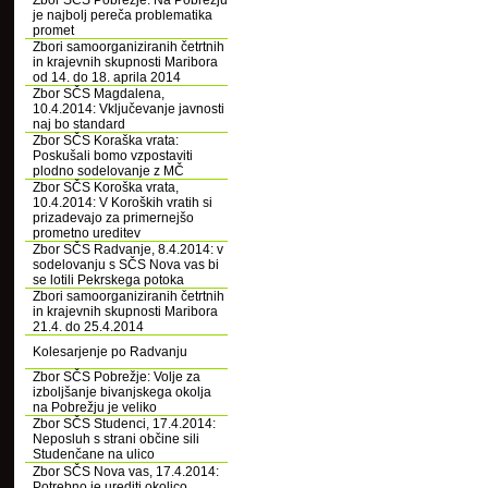
Zbor SČS Pobrežje: Na Pobrežju
je najbolj pereča problematika
promet
Zbori samoorganiziranih četrtnih
in krajevnih skupnosti Maribora
od 14. do 18. aprila 2014
Zbor SČS Magdalena,
10.4.2014: Vključevanje javnosti
naj bo standard
Zbor SČS Koraška vrata:
Poskušali bomo vzpostaviti
plodno sodelovanje z MČ
Zbor SČS Koroška vrata,
10.4.2014: V Koroških vratih si
prizadevajo za primernejšo
prometno ureditev
Zbor SČS Radvanje, 8.4.2014: v
sodelovanju s SČS Nova vas bi
se lotili Pekrskega potoka
Zbori samoorganiziranih četrtnih
in krajevnih skupnosti Maribora
21.4. do 25.4.2014
Kolesarjenje po Radvanju
Zbor SČS Pobrežje: Volje za
izboljšanje bivanjskega okolja
na Pobrežju je veliko
Zbor SČS Studenci, 17.4.2014:
Neposluh s strani občine sili
Studenčane na ulico
Zbor SČS Nova vas, 17.4.2014:
Potrebno je urediti okolico