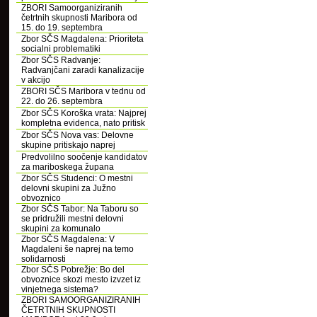
ZBORI Samoorganiziranih
četrtnih skupnosti Maribora od
15. do 19. septembra
Zbor SČS Magdalena: Prioriteta
socialni problematiki
Zbor SČS Radvanje:
Radvanjčani zaradi kanalizacije
v akcijo
ZBORI SČS Maribora v tednu od
22. do 26. septembra
Zbor SČS Koroška vrata: Najprej
kompletna evidenca, nato pritisk
Zbor SČS Nova vas: Delovne
skupine pritiskajo naprej
Predvolilno soočenje kandidatov
za mariboskega župana
Zbor SČS Studenci: O mestni
delovni skupini za Južno
obvoznico
Zbor SČS Tabor: Na Taboru so
se pridružili mestni delovni
skupini za komunalo
Zbor SČS Magdalena: V
Magdaleni še naprej na temo
solidarnosti
Zbor SČS Pobrežje: Bo del
obvoznice skozi mesto izvzet iz
vinjetnega sistema?
ZBORI SAMOORGANIZIRANIH
ČETRTNIH SKUPNOSTI