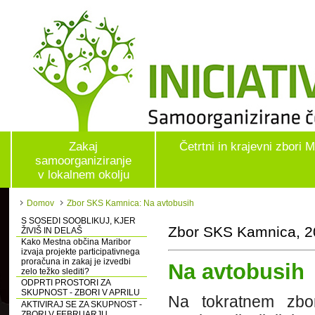
Zakaj
Četrtni in krajevni zbori 
samoorganiziranje
v lokalnem okolju
Domov
Zbor SKS Kamnica: Na avtobusih
S SOSEDI SOOBLIKUJ, KJER
Zbor SKS Kamnica, 20
ŽIVIŠ IN DELAŠ
Kako Mestna občina Maribor
izvaja projekte participativnega
proračuna in zakaj je izvedbi
Na avtobusih
zelo težko slediti?
ODPRTI PROSTORI ZA
SKUPNOST - ZBORI V APRILU
Na tokratnem zbo
AKTIVIRAJ SE ZA SKUPNOST -
ZBORI V FEBRUARJU