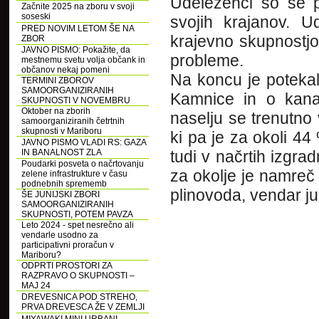
Udeleženci so se p
Začnite 2025 na zboru v svoji
soseski
svojih krajanov. U
PRED NOVIM LETOM ŠE NA
krajevno skupnostjo,
ZBOR
JAVNO PISMO: Pokažite, da
probleme.
mestnemu svetu volja občank in
občanov nekaj pomeni
Na koncu je potekal
TERMINI ZBOROV
SAMOORGANIZIRANIH
Kamnice in o kanal
SKUPNOSTI V NOVEMBRU
Oktober na zborih
naselju se trenutno 
samoorganiziranih četrtnih
skupnosti v Mariboru
ki pa je za okoli 44
JAVNO PISMO VLADI RS: GAZA
IN BANALNOST ZLA
tudi v načrtih izgr
Poudarki posveta o načrtovanju
za okolje je namreč 
zelene infrastrukture v času
podnebnih sprememb
plinovoda, vendar ju
ŠE JUNIJSKI ZBORI
SAMOORGANIZIRANIH
SKUPNOSTI, POTEM PAVZA
Leto 2024 - spet nesrečno ali
vendarle usodno za
participativni proračun v
Mariboru?
ODPRTI PROSTORI ZA
RAZPRAVO O SKUPNOSTI –
MAJ 24
DREVESNICA POD STREHO,
PRVA DREVESCA ŽE V ZEMLJI