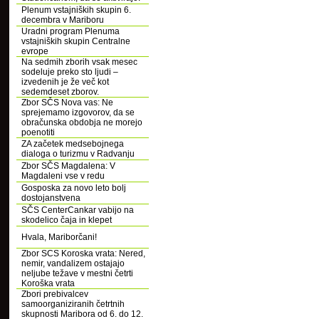
Plenum vstajniških skupin 6.
decembra v Mariboru
Uradni program Plenuma
vstajniških skupin Centralne
evrope
Na sedmih zborih vsak mesec
sodeluje preko sto ljudi –
izvedenih je že več kot
sedemdeset zborov.
Zbor SČS Nova vas: Ne
sprejemamo izgovorov, da se
obračunska obdobja ne morejo
poenotiti
ZA začetek medsebojnega
dialoga o turizmu v Radvanju
Zbor SČS Magdalena: V
Magdaleni vse v redu
Gosposka za novo leto bolj
dostojanstvena
SČS CenterCankar vabijo na
skodelico čaja in klepet
Hvala, Mariborčani!
Zbor SCS Koroska vrata: Nered,
nemir, vandalizem ostajajo
neljube težave v mestni četrti
Koroška vrata
Zbori prebivalcev
samoorganiziranih četrtnih
skupnosti Maribora od 6. do 12.