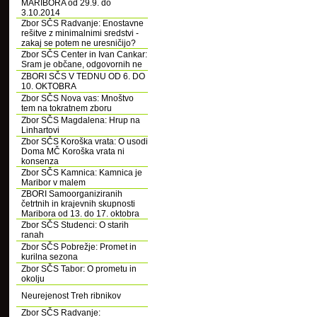
MARIBORA od 29.9. do
3.10.2014
Zbor SČS Radvanje: Enostavne
rešitve z minimalnimi sredstvi -
zakaj se potem ne uresničijo?
Zbor SČS Center in Ivan Cankar:
Sram je občane, odgovornih ne
ZBORI SČS V TEDNU OD 6. DO
10. OKTOBRA
Zbor SČS Nova vas: Mnoštvo
tem na tokratnem zboru
Zbor SČS Magdalena: Hrup na
Linhartovi
Zbor SČS Koroška vrata: O usodi
Doma MČ Koroška vrata ni
konsenza
Zbor SČS Kamnica: Kamnica je
Maribor v malem
ZBORI Samoorganiziranih
četrtnih in krajevnih skupnosti
Maribora od 13. do 17. oktobra
Zbor SČS Studenci: O starih
ranah
Zbor SČS Pobrežje: Promet in
kurilna sezona
Zbor SČS Tabor: O prometu in
okolju
Neurejenost Treh ribnikov
Zbor SČS Radvanje: