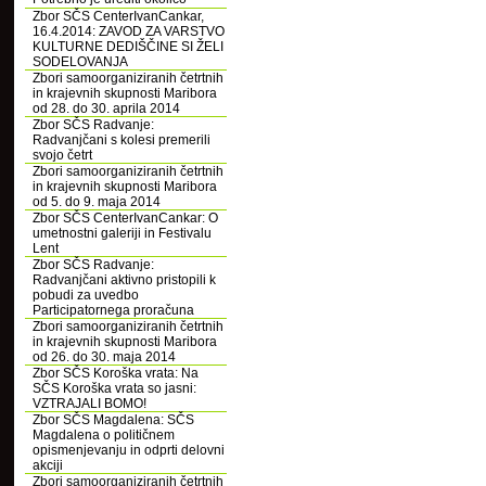
Zbor SČS CenterIvanCankar,
16.4.2014: ZAVOD ZA VARSTVO
KULTURNE DEDIŠČINE SI ŽELI
SODELOVANJA
Zbori samoorganiziranih četrtnih
in krajevnih skupnosti Maribora
od 28. do 30. aprila 2014
Zbor SČS Radvanje:
Radvanjčani s kolesi premerili
svojo četrt
Zbori samoorganiziranih četrtnih
in krajevnih skupnosti Maribora
od 5. do 9. maja 2014
Zbor SČS CenterIvanCankar: O
umetnostni galeriji in Festivalu
Lent
Zbor SČS Radvanje:
Radvanjčani aktivno pristopili k
pobudi za uvedbo
Participatornega proračuna
Zbori samoorganiziranih četrtnih
in krajevnih skupnosti Maribora
od 26. do 30. maja 2014
Zbor SČS Koroška vrata: Na
SČS Koroška vrata so jasni:
VZTRAJALI BOMO!
Zbor SČS Magdalena: SČS
Magdalena o političnem
opismenjevanju in odprti delovni
akciji
Zbori samoorganiziranih četrtnih