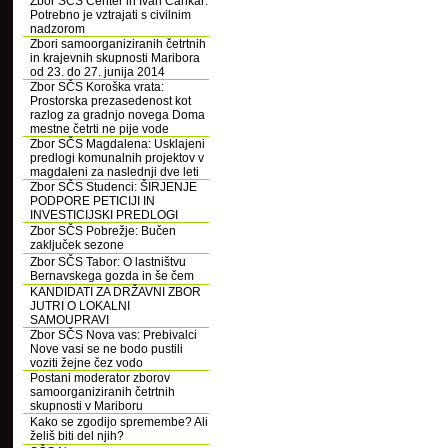
Zbor SČS Center in Ivan Cankar:
Potrebno je vztrajati s civilnim
nadzorom
Zbori samoorganiziranih četrtnih
in krajevnih skupnosti Maribora
od 23. do 27. junija 2014
Zbor SČS Koroška vrata:
Prostorska prezasedenost kot
razlog za gradnjo novega Doma
mestne četrti ne pije vode
Zbor SČS Magdalena: Usklajeni
predlogi komunalnih projektov v
magdaleni za naslednji dve leti
Zbor SČS Studenci: ŠIRJENJE
PODPORE PETICIJI IN
INVESTICIJSKI PREDLOGI
Zbor SČS Pobrežje: Bučen
zaključek sezone
Zbor SČS Tabor: O lastništvu
Bernavskega gozda in še čem
KANDIDATI ZA DRŽAVNI ZBOR
JUTRI O LOKALNI
SAMOUPRAVI
Zbor SČS Nova vas: Prebivalci
Nove vasi se ne bodo pustili
voziti žejne čez vodo
Postani moderator zborov
samoorganiziranih četrtnih
skupnosti v Mariboru
Kako se zgodijo spremembe? Ali
želiš biti del njih?