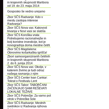
in krajevnih skupnosti Maribora
od 19. do 23. maja 2014
Gosposko še vedno urejamo
Zbor SČS Radvanje: Kdo v
mestu zastopa interese
Radvanja?
Zbor SČS Nova vas: Kakovost
bivanja v Novi vasi se slabša
Zbor SČS Koroška vrata:
Potrebujemo racionalnejše in
bolj koristne investicije, kot je
novogradnja doma mestne četrti
Zbor SČS Magdalena:
Obnovimo košarkaška igrišča!
Zbori samoorganiziranih četrtnih
in krajevnih skupnosti Maribora
2. do 6. junija 2014
Zbor SČS Nova vas: Okolje, v
katerem živimo je tudi odraz
našega ravnanja z njim
Zbor SČS Center Ivan Cankar:
Tokrat o Festivalu Lent
Zbor SČS Tabor: TABORČANI
ZAČENJAJO SAMI REŠEVATI
LOKALNE TEŽAVE
Zbor SČS Pobrežje: Za varno pot
otrok v Pobreške šole
Zbor SČS Radvanje: Mestnih
svetnikov iz Radvanja njihova