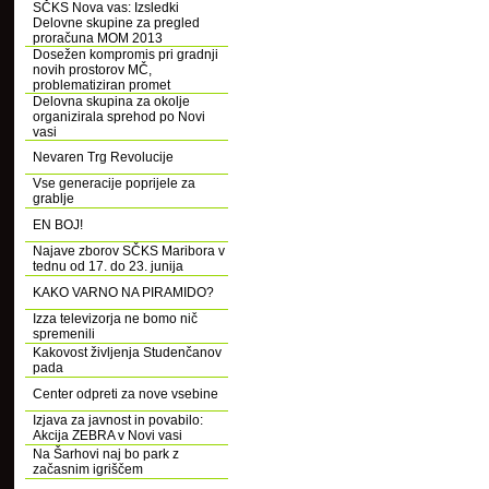
SČKS Nova vas: Izsledki
Delovne skupine za pregled
proračuna MOM 2013
Dosežen kompromis pri gradnji
novih prostorov MČ,
problematiziran promet
Delovna skupina za okolje
organizirala sprehod po Novi
vasi
Nevaren Trg Revolucije
Vse generacije poprijele za
grablje
EN BOJ!
Najave zborov SČKS Maribora v
tednu od 17. do 23. junija
KAKO VARNO NA PIRAMIDO?
Izza televizorja ne bomo nič
spremenili
Kakovost življenja Studenčanov
pada
Center odpreti za nove vsebine
Izjava za javnost in povabilo:
Akcija ZEBRA v Novi vasi
Na Šarhovi naj bo park z
začasnim igriščem