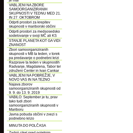
je mar
VABLJENI NA ZBORE
SAMOORGANIZIRANIH
SKUPNOSTI V TEDNU MED 21.
IN 27. OKTOBROM
Odprti prostori za krepitev
skupnosti v mariborski občini
Odprti prostori za medsosedsko
sodelovanje v svoji MČ ali KS
STANJE PLANETA KOT GA VIDI
ZNANOST
Zbori samoorganiziranih
skupnosti v MB ta teden, v torek
pa predavanje o podnebni krizi
Razprave ta teden v skupnostih
Radvanje, Magdalena, Tabor ter
združeni Center in Ivan Cankar
VABLJENI NA POBREŽJE, V
NOVO VAS IN NA TEZNO
Najava zborov
samoorganiziranih skupnosti od
9. 9. do 13. 9. 2019
VABILO: September je tu, prav
tako tudi zbori
samoorganiziranih skupnosti v
Mariboru
Javna pobuda občini v zvezi s
podnebno krizo
MINUTA DO POLČASA
Zadnji cikel pred poletnim