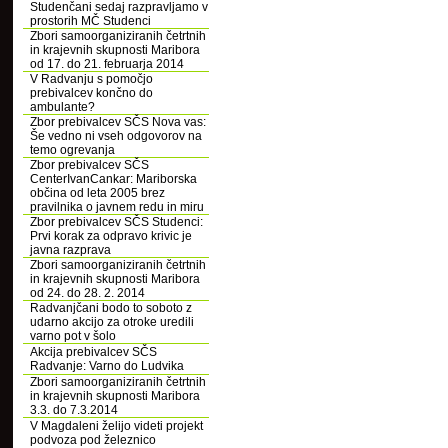
Studenčani sedaj razpravljamo v
prostorih MČ Studenci
Zbori samoorganiziranih četrtnih
in krajevnih skupnosti Maribora
od 17. do 21. februarja 2014
V Radvanju s pomočjo
prebivalcev končno do
ambulante?
Zbor prebivalcev SČS Nova vas:
Še vedno ni vseh odgovorov na
temo ogrevanja
Zbor prebivalcev SČS
CenterIvanCankar: Mariborska
občina od leta 2005 brez
pravilnika o javnem redu in miru
Zbor prebivalcev SČS Studenci:
Prvi korak za odpravo krivic je
javna razprava
Zbori samoorganiziranih četrtnih
in krajevnih skupnosti Maribora
od 24. do 28. 2. 2014
Radvanjčani bodo to soboto z
udarno akcijo za otroke uredili
varno pot v šolo
Akcija prebivalcev SČS
Radvanje: Varno do Ludvika
Zbori samoorganiziranih četrtnih
in krajevnih skupnosti Maribora
3.3. do 7.3.2014
V Magdaleni želijo videti projekt
podvoza pod železnico