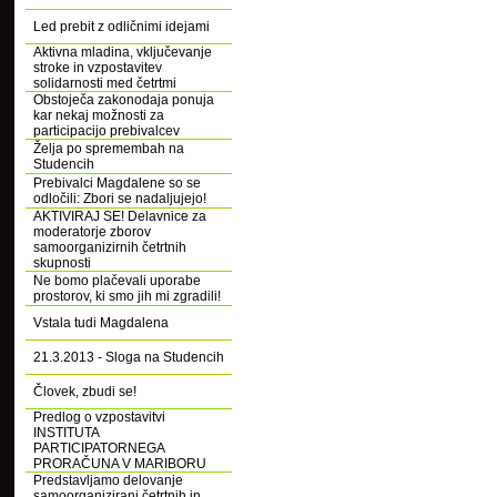
Led prebit z odličnimi idejami
Aktivna mladina, vključevanje
stroke in vzpostavitev
solidarnosti med četrtmi
Obstoječa zakonodaja ponuja
kar nekaj možnosti za
participacijo prebivalcev
Želja po spremembah na
Studencih
Prebivalci Magdalene so se
odločili: Zbori se nadaljujejo!
AKTIVIRAJ SE! Delavnice za
moderatorje zborov
samoorganizirnih četrtnih
skupnosti
Ne bomo plačevali uporabe
prostorov, ki smo jih mi zgradili!
Vstala tudi Magdalena
21.3.2013 - Sloga na Studencih
Človek, zbudi se!
Predlog o vzpostavitvi
INSTITUTA
PARTICIPATORNEGA
PRORAČUNA V MARIBORU
Predstavljamo delovanje
samoorganizirani četrtnih in