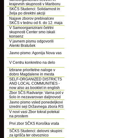
krajevnih skupnosti v Mariboru
SKČS Studenci: Solidarnost in
želja po direktni akciji
Najave zborov prebivalcev
SKČS v tednu od 6. do 12. maja
V Samoorganizirani četrtni
skupnosti Center smo iskali
konsenz
V javnem pismu odgovorili
Alenki Bratušek
Javno pismo: Agonija Nova vas
V Centru konkretno na delo
Izbrane prioritetne naloge v
dobro Magdalene in mesta
SELF-ORGANIZED DISTRICTS
AND LOCAL COMMUNITIES -
now also as booklet in english
Zbor SČS Radvanje: Varna pot v
šolo in nezavarovan daljnovod
Javno pismo vsled ponedeljkovi
izredni seji Državnega zbora RS
V novi vasi Zbor tokrat potekal
na prostem
Prvi zbor SČKS Koroška vrata
SČKS Studenci: delovni skupini
za igrišča ter obvoznico