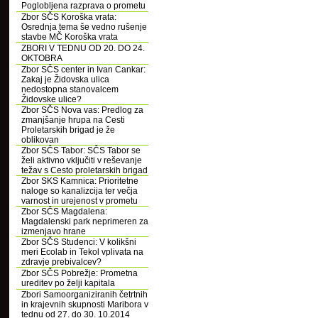
Poglobljena razprava o prometu
Zbor SČS Koroška vrata:
Osrednja tema še vedno rušenje
stavbe MČ Koroška vrata
ZBORI V TEDNU OD 20. DO 24.
OKTOBRA
Zbor SČS center in Ivan Cankar:
Zakaj je Židovska ulica
nedostopna stanovalcem
Židovske ulice?
Zbor SČS Nova vas: Predlog za
zmanjšanje hrupa na Cesti
Proletarskih brigad je že
oblikovan
Zbor SČS Tabor: SČS Tabor se
želi aktivno vključiti v reševanje
težav s Cesto proletarskih brigad
Zbor SKS Kamnica: Prioritetne
naloge so kanalizcija ter večja
varnost in urejenost v prometu
Zbor SČS Magdalena:
Magdalenski park neprimeren za
izmenjavo hrane
Zbor SČS Studenci: V kolikšni
meri Ecolab in Tekol vplivata na
zdravje prebivalcev?
Zbor SČS Pobrežje: Prometna
ureditev po želji kapitala
Zbori Samoorganiziranih četrtnih
in krajevnih skupnosti Maribora v
tednu od 27. do 30. 10.2014