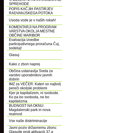
SPREHODE
POPIS KAČJIH PASTIRJEV
RADVANJSKEGA POTOKA
Usoda vode je v naših rokah!
KOMENTARJI NA PROGRAM
VARSTVA OKOLJA MESTNE
OBČINE MARIBOR
Evalvacija izvedbe
participativnega proračuna Čuj,
sodeluj!
Glasuj
Kako z zbori naprej
Občina ustanavlja Sveta za
varstvo uporabnikov javnih
dobrin
IMZ za VEČER: Kateri so najbolj
pereči okoljski problemi
Kjer je kapitalizem, ni svobode.
Ko pa bo svoboda, ne bo
kapitalizma.
BUDNOST NA OKNU:
Magdalenski park in nova
realnost
Vse naše diskriminacije
Javni poziv državnemu zboru:
Glasujte proti aktivaciji 37.a