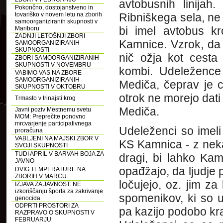
avtobusnih linijah
Pokončno, dostojanstveno in
tovariško v novem letu na zborih
Ribniškega sela, ne 
samoorganiziranih skupnosti v
bi imel avtobus kr
Mariboru
ZADNJI LETOŠNJI ZBORI
Kamnice. Vzrok, da 
SAMOORGANIZIRANIH
SKUPNOSTI
nič ožja kot cesta
ZBORI SAMOORGANIZIRANIH
SKUPNOSTI V NOVEMBRU
kombi. Udeležence 
VABIMO VAS NA ZBORE
SAMOORGANIZIRANIH
Mediča, čeprav je c
SKUPNOSTI V OKTOBRU
otrok ne morejo dati
Trmasto v trinajsti krog
Mediča.
Javni poziv Mestnemu svetu
MOM: Preprečite ponovno
mrcvarjenje participativnega
Udeleženci so imeli
proračuna
VABLJENI NA MAJSKI ZBOR V
KS Kamnica - z nekaj
SVOJI SKUPNOSTI
TUDI APRIL V BARVAH BOJA ZA
dragi, bi lahko Ka
JAVNO
opađžajo, da ljudje
DVIG TEMPERATURE NA
ZBORIH V MARCU
ločujejo, oz. jim z
IZJAVA ZA JAVNOST: NE
izkoriščanju športa za zakrivanje
spomenikov, ki so u
genocida
ODPRTI PROSTORI ZA
pa kazijo podobo kr
RAZPRAVO O SKUPNOSTI V
FEBRUARJU