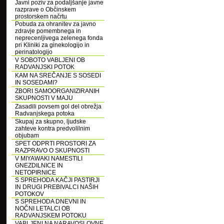
Javni poziv za podaljšanje javne
razprave o Občinskem
prostorskem načrtu
Pobuda za ohranitev za javno
zdravje pomembnega in
neprecenljivega zelenega fonda
pri Kliniki za ginekologijo in
perinatologijo
V SOBOTO VABLJENI OB
RADVANJSKI POTOK
KAM NA SREČANJE S SOSEDI
IN SOSEDAMI?
ZBORI SAMOORGANIZIRANIH
SKUPNOSTI V MAJU
Zasadili povsem gol del obrežja
Radvanjskega potoka
Skupaj za skupno, ljudske
zahteve kontra predvolilnim
objubam
SPET ODPRTI PROSTORI ZA
RAZPRAVO O SKUPNOSTI
V MIYAWAKI NAMESTILI
GNEZDILNICE IN
NETOPIRNICE
S SPREHODA KAČJI PASTIRJI
IN DRUGI PREBIVALCI NAŠIH
POTOKOV
S SPREHODA DNEVNI IN
NOČNI LETALCI OB
RADVANJSKEM POTOKU
VABLJENI NA NARAVOSLOVNE