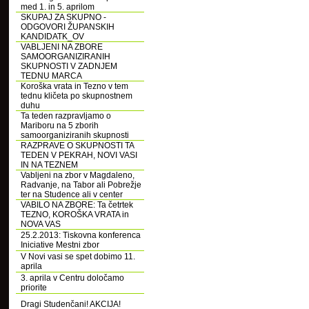
med 1. in 5. aprilom
SKUPAJ ZA SKUPNO -
ODGOVORI ŽUPANSKIH
KANDIDATK_OV
VABLJENI NA ZBORE
SAMOORGANIZIRANIH
SKUPNOSTI V ZADNJEM
TEDNU MARCA
Koroška vrata in Tezno v tem
tednu kličeta po skupnostnem
duhu
Ta teden razpravljamo o
Mariboru na 5 zborih
samoorganiziranih skupnosti
RAZPRAVE O SKUPNOSTI TA
TEDEN V PEKRAH, NOVI VASI
IN NA TEZNEM
Vabljeni na zbor v Magdaleno,
Radvanje, na Tabor ali Pobrežje
ter na Studence ali v center
VABILO NA ZBORE: Ta četrtek
TEZNO, KOROŠKA VRATA in
NOVA VAS
25.2.2013: Tiskovna konferenca
Iniciative Mestni zbor
V Novi vasi se spet dobimo 11.
aprila
3. aprila v Centru določamo
priorite
Dragi Studenčani! AKCIJA!