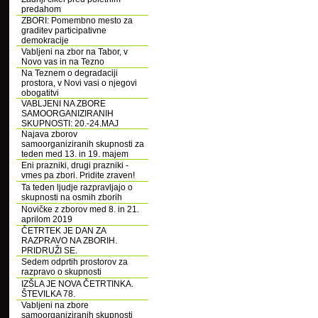
predahom
ZBORI: Pomembno mesto za
graditev participativne
demokracije
Vabljeni na zbor na Tabor, v
Novo vas in na Tezno
Na Teznem o degradaciji
prostora, v Novi vasi o njegovi
obogatitvi
VABLJENI NA ZBORE
SAMOORGANIZIRANIH
SKUPNOSTI: 20.-24.MAJ
Najava zborov
samoorganiziranih skupnosti za
teden med 13. in 19. majem
Eni prazniki, drugi prazniki -
vmes pa zbori. Pridite zraven!
Ta teden ljudje razpravljajo o
skupnosti na osmih zborih
Novičke z zborov med 8. in 21.
aprilom 2019
ČETRTEK JE DAN ZA
RAZPRAVO NA ZBORIH.
PRIDRUŽI SE.
Sedem odprtih prostorov za
razpravo o skupnosti
IZŠLA JE NOVA ČETRTINKA.
ŠTEVILKA 78.
Vabljeni na zbore
samoorganiziranih skupnosti