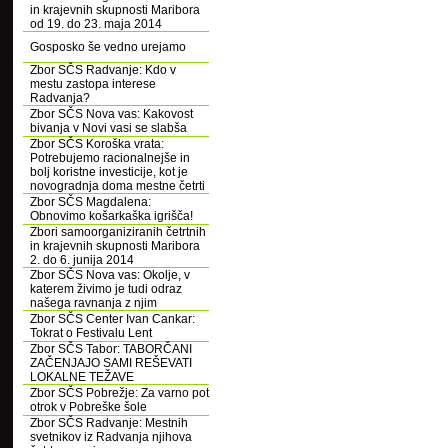
in krajevnih skupnosti Maribora
od 19. do 23. maja 2014
Gosposko še vedno urejamo
Zbor SČS Radvanje: Kdo v
mestu zastopa interese
Radvanja?
Zbor SČS Nova vas: Kakovost
bivanja v Novi vasi se slabša
Zbor SČS Koroška vrata:
Potrebujemo racionalnejše in
bolj koristne investicije, kot je
novogradnja doma mestne četrti
Zbor SČS Magdalena:
Obnovimo košarkaška igrišča!
Zbori samoorganiziranih četrtnih
in krajevnih skupnosti Maribora
2. do 6. junija 2014
Zbor SČS Nova vas: Okolje, v
katerem živimo je tudi odraz
našega ravnanja z njim
Zbor SČS Center Ivan Cankar:
Tokrat o Festivalu Lent
Zbor SČS Tabor: TABORČANI
ZAČENJAJO SAMI REŠEVATI
LOKALNE TEŽAVE
Zbor SČS Pobrežje: Za varno pot
otrok v Pobreške šole
Zbor SČS Radvanje: Mestnih
svetnikov iz Radvanja njihova