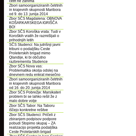
četrt ne zanima
Zbori samoorganiziranih četrtnih
in krajevnih skupnosti Maribora
od 9. do 13. junija 2014
Zbor SČS Magdalena: OBNOVA
KOŠARKARSKEGA IGRIŠČA
BO!
Zbor SČS Koroška vrata: Tudi v
Koroških vratih že razmišljali o
prihodnjih letih
SČS Studenci: Na jutrišnji javni
tribuni o podaljšku Ceste
Proleterskih brigad mimo
Qlandije, ki bi občutno
razbremenila Studence
Zbor SČS Nova vas:
Problematika okolja odslej na
dnevnem redu enkrat mesečno
Zbori samoorganiziranih četrtnih
in krajevnih skupnosti Maribora
od 16. do 20. junija 2014
Zbor SČS Pobrežje: Marsikateri
problem bi se lahko rešil že z
malo dobre volje
Zbor SČS Tabor: Na Taboru
iščejo konkretne rešitve
Zbor SČS Studenci: Pričeli z
zbiranjem podpisov podpore
pobudi Stopimo skupaj – ZA
realizacijo projekta podaljška
Ceste Proletarskih brigad