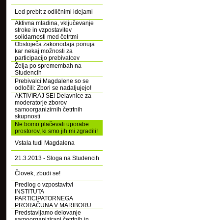
Led prebit z odličnimi idejami
Aktivna mladina, vključevanje
stroke in vzpostavitev
solidarnosti med četrtmi
Obstoječa zakonodaja ponuja
kar nekaj možnosti za
participacijo prebivalcev
Želja po spremembah na
Studencih
Prebivalci Magdalene so se
odločili: Zbori se nadaljujejo!
AKTIVIRAJ SE! Delavnice za
moderatorje zborov
samoorganizirnih četrtnih
skupnosti
Ne bomo plačevali uporabe
prostorov, ki smo jih mi zgradili!
Vstala tudi Magdalena
21.3.2013 - Sloga na Studencih
Človek, zbudi se!
Predlog o vzpostavitvi
INSTITUTA
PARTICIPATORNEGA
PRORAČUNA V MARIBORU
Predstavljamo delovanje
samoorganizirani četrtnih in