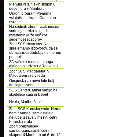
Plenum vstajniških skupin 6.
decembra v Mariboru
Uradni program Plenuma
vstajniških skupin Centralne
evrope
Na sedmih zborih vsak mesec
sodeluje preko sto ljudi –
izvedenih je že več kot
sedemdeset zborov.
Zbor SČS Nova vas: Ne
sprejemamo izgovorov, da se
obračunska obdobja ne morejo
poenotiti
ZA začetek medsebojnega
dialoga o turizmu v Radvanju
Zbor SČS Magdalena: V
Magdaleni vse v redu
Gosposka za novo leto bolj
dostojanstvena
SČS CenterCankar vabijo na
skodelico čaja in klepet
Hvala, Mariborčani!
Zbor SCS Koroska vrata: Nered,
nemir, vandalizem ostajajo
neljube težave v mestni četrti
Koroška vrata
Zbori prebivalcev
samoorganiziranih četrtnih
skupnosti Maribora od 6. do 12.