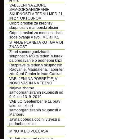
je mar
VABLJENI NA ZBORE
SAMOORGANIZIRANIH
SKUPNOSTI V TEDNU MED 21.
IN 27. OKTOBROM
Odprti prostori za krepitev
skupnosti v mariborski občini
Odprti prostori za medsosedsko
sodelovanje v svoji MČ ali KS
STANJE PLANETA KOT GA VIDI
ZNANOST
Zbori samoorganiziranih
skupnosti v MB ta teden, v torek
pa predavanje o podnebni krizi
Razprave ta teden v skupnostih
Radvanje, Magdalena, Tabor ter
združeni Center in Ivan Cankar
VABLJENI NA POBREŽJE, V
NOVO VAS IN NA TEZNO
Najava zborov
samoorganiziranih skupnosti od
9. 9. do 13. 9. 2019
VABILO: September je tu, prav
tako tudi zbori
samoorganiziranih skupnosti v
Mariboru
Javna pobuda občini v zvezi s
podnebno krizo
MINUTA DO POLČASA
Zadnji cikel pred poletnim