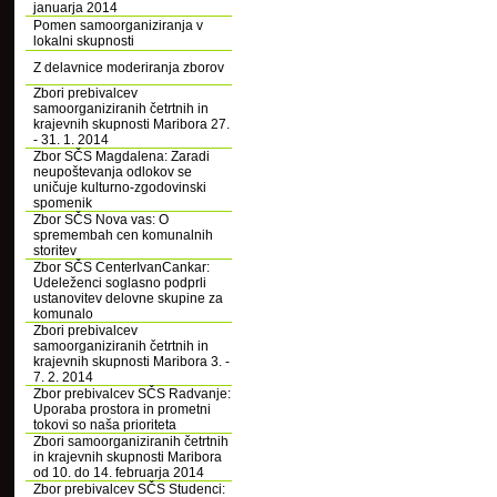
januarja 2014
Pomen samoorganiziranja v
lokalni skupnosti
Z delavnice moderiranja zborov
Zbori prebivalcev
samoorganiziranih četrtnih in
krajevnih skupnosti Maribora 27.
- 31. 1. 2014
Zbor SČS Magdalena: Zaradi
neupoštevanja odlokov se
uničuje kulturno-zgodovinski
spomenik
Zbor SČS Nova vas: O
spremembah cen komunalnih
storitev
Zbor SČS CenterIvanCankar:
Udeleženci soglasno podprli
ustanovitev delovne skupine za
komunalo
Zbori prebivalcev
samoorganiziranih četrtnih in
krajevnih skupnosti Maribora 3. -
7. 2. 2014
Zbor prebivalcev SČS Radvanje:
Uporaba prostora in prometni
tokovi so naša prioriteta
Zbori samoorganiziranih četrtnih
in krajevnih skupnosti Maribora
od 10. do 14. februarja 2014
Zbor prebivalcev SČS Studenci: