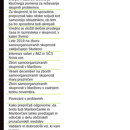
ključnega pomena za reševanje
skupnih problemov
Za skupnost, ki bo sposobna
prepoznati tako stiske soljudi kot
samovoljo oblastnikov, ob tem
pa bo sposobna tudi ukrepati
Vredno je vložiti delček prostega
časa in razmisleka v skupnost, v
kateri živimo
Leto 2019 na zboru
samoorganoziranih skupnosti
zaključujejo Studenci
Interesni safari z IMZ in SČS
Nova vas
Zbori samoorganiziranih
skupnosti v Mariboru
Veseli december na zborih
samoorganiziranih skupnosti
manj prazničen
Zbori samoorganiziranih
skupnosti v Mariboru v zadnjem
tednu novembra
Povezani v problemih
Kako prepričati odgovorne, da
bodo tudi Mariborčanke in
Mariborčani lahko predlagali in
odločali o delu občinskih
proračunskih sredstev
Vabljeni in dobrodošli vsi, ki vam