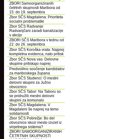
ZBORI Samoorganiziranih
četrtnih skupnosti Maribora od
15. do 19. septembra
Zbor SČS Magdalena: Prioriteta
socialni problematiki
Zbor SČS Radvanje:
Radvanjčani zaradi kanalizacije
v akcijo
ZBORI SČS Maribora v tednu od
22. do 26. septembra
Zbor SČS Koroška vrata: Najprej
kompletna evidenca, nato pritisk
Zbor SČS Nova vas: Delovne
skupine pritiskajo naprej
Predvolilno soočenje kandidatov
za mariboskega župana
Zbor SČS Studenci: O mestni
delovni skupini za Južno
obvoznico
Zbor SČS Tabor: Na Taboru so
se pridružili mestni delovni
skupini za komunalo
Zbor SČS Magdalena: V
Magdaleni še naprej na temo
solidarnosti
Zbor SČS Pobrežje: Bo del
obvoznice skozi mesto izvzet iz
vinjetnega sistema?
ZBORI SAMOORGANIZIRANIH
ČETRTNIH SKUPNOSTI