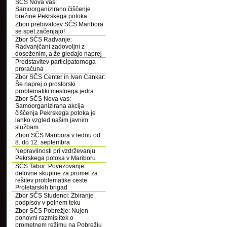
SČS Nova vas:
Samoorganizirano čiščenje
brežine Pekrskega potoka
Zbori prebivalcev SČS Maribora
se spet začenjajo!
Zbor SČS Radvanje:
Radvanjčani zadovoljni z
doseženim, a že gledajo naprej
Predstavitev participatornega
proračuna
Zbor SČS Center in Ivan Cankar:
Še naprej o prostorski
problematiki mestnega jedra
Zbor SČS Nova vas:
Samoorganizirana akcija
čiščenja Pekrskega potoka je
lahko vzgled našim javnim
službam
Zbori SČS Maribora v tednu od
8. do 12. septembra
Nepravilnosti pri vzdrževanju
Pekrskega potoka v Mariboru
SČS Tabor: Povezovanje
delovne skupine za promet za
rešitev problematike ceste
Proletarskih brigad
Zbor SČS Studenci: Zbiranje
podpisov v polnem teku
Zbor SČS Pobrežje: Nujen
ponovni razmislitek o
prometnem režimu na Pobrežju