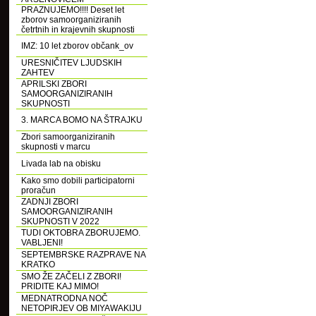
PRAZNUJEMO!!!! Deset let
zborov samoorganiziranih
četrtnih in krajevnih skupnosti
IMZ: 10 let zborov občank_ov
URESNIČITEV LJUDSKIH
ZAHTEV
APRILSKI ZBORI
SAMOORGANIZIRANIH
SKUPNOSTI
3. MARCA BOMO NA ŠTRAJKU
Zbori samoorganiziranih
skupnosti v marcu
Livada lab na obisku
Kako smo dobili participatorni
proračun
ZADNJI ZBORI
SAMOORGANIZIRANIH
SKUPNOSTI V 2022
TUDI OKTOBRA ZBORUJEMO.
VABLJENI!
SEPTEMBRSKE RAZPRAVE NA
KRATKO
SMO ŽE ZAČELI Z ZBORI!
PRIDITE KAJ MIMO!
MEDNATRODNA NOČ
NETOPIRJEV OB MIYAWAKIJU