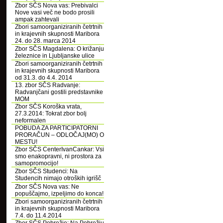
Zbor SČS Nova vas: Prebivalci
Nove vasi več ne bodo prosili
ampak zahtevali
Zbori samoorganiziranih četrtnih
in krajevnih skupnosti Maribora
24. do 28. marca 2014
Zbor SČS Magdalena: O križanju
železnice in Ljubljanske ulice
Zbori samoorganiziranih četrtnih
in krajevnih skupnosti Maribora
od 31.3. do 4.4. 2014
13. zbor SČS Radvanje:
Radvanjčani gostili predstavnike
MOM
Zbor SČS Koroška vrata,
27.3.2014: Tokrat zbor bolj
neformalen
POBUDA ZA PARTICIPATORNI
PRORAČUN – ODLOČAJ(MO) O
MESTU!
Zbor SČS CenterIvanCankar: Vsi
smo enakopravni, ni prostora za
samopromocijo!
Zbor SČS Studenci: Na
Studencih nimajo otroških igrišč
Zbor SČS Nova vas: Ne
popuščajmo, izpeljimo do konca!
Zbori samoorganiziranih četrtnih
in krajevnih skupnosti Maribora
7.4. do 11.4.2014