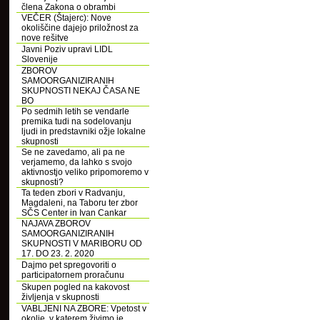
člena Zakona o obrambi
VEČER (Štajerc): Nove
okoliščine dajejo priložnost za
nove rešitve
Javni Poziv upravi LIDL
Slovenije
ZBOROV
SAMOORGANIZIRANIH
SKUPNOSTI NEKAJ ČASA NE
BO
Po sedmih letih se vendarle
premika tudi na sodelovanju
ljudi in predstavniki ožje lokalne
skupnosti
Se ne zavedamo, ali pa ne
verjamemo, da lahko s svojo
aktivnostjo veliko pripomoremo v
skupnosti?
Ta teden zbori v Radvanju,
Magdaleni, na Taboru ter zbor
SČS Center in Ivan Cankar
NAJAVA ZBOROV
SAMOORGANIZIRANIH
SKUPNOSTI V MARIBORU OD
17. DO 23. 2. 2020
Dajmo pet spregovoriti o
participatornem proračunu
Skupen pogled na kakovost
življenja v skupnosti
VABLJENI NA ZBORE: Vpetost v
okolje, v katerem živimo je