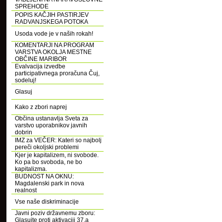
SPREHODE
POPIS KAČJIH PASTIRJEV
RADVANJSKEGA POTOKA
Usoda vode je v naših rokah!
KOMENTARJI NA PROGRAM
VARSTVA OKOLJA MESTNE
OBČINE MARIBOR
Evalvacija izvedbe
participativnega proračuna Čuj,
sodeluj!
Glasuj
Kako z zbori naprej
Občina ustanavlja Sveta za
varstvo uporabnikov javnih
dobrin
IMZ za VEČER: Kateri so najbolj
pereči okoljski problemi
Kjer je kapitalizem, ni svobode.
Ko pa bo svoboda, ne bo
kapitalizma.
BUDNOST NA OKNU:
Magdalenski park in nova
realnost
Vse naše diskriminacije
Javni poziv državnemu zboru:
Glasujte proti aktivaciji 37.a