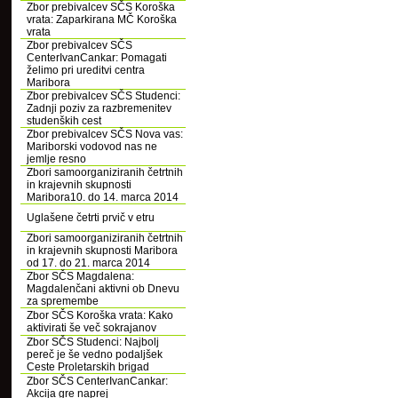
Zbor prebivalcev SČS Koroška
vrata: Zaparkirana MČ Koroška
vrata
Zbor prebivalcev SČS
CenterIvanCankar: Pomagati
želimo pri ureditvi centra
Maribora
Zbor prebivalcev SČS Studenci:
Zadnji poziv za razbremenitev
studenških cest
Zbor prebivalcev SČS Nova vas:
Mariborski vodovod nas ne
jemlje resno
Zbori samoorganiziranih četrtnih
in krajevnih skupnosti
Maribora10. do 14. marca 2014
Uglašene četrti prvič v etru
Zbori samoorganiziranih četrtnih
in krajevnih skupnosti Maribora
od 17. do 21. marca 2014
Zbor SČS Magdalena:
Magdalenčani aktivni ob Dnevu
za spremembe
Zbor SČS Koroška vrata: Kako
aktivirati še več sokrajanov
Zbor SČS Studenci: Najbolj
pereč je še vedno podaljšek
Ceste Proletarskih brigad
Zbor SČS CenterIvanCankar:
Akcija gre naprej