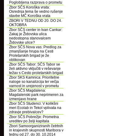
Poglobljena razprava o prometu
Zbor SČS Koroška vrata:
Osrednja tema še vedno rušenje
stavbe MČ Koroška vrata
ZBORI V TEDNU OD 20. DO 24.
OKTOBRA
Zbor SČS center in Ivan Cankar:
Zakaj je Židovska ulica
nedostopna stanovalcem
Židovske ulice?
Zbor SČS Nova vas: Predlog za
zmanjšanje hrupa na Cesti
Proletarskih brigad je že
oblikovan
Zbor SČS Tabor: SČS Tabor se
želi aktivno vključiti v reševanje
težav s Cesto proletarskih brigad
Zbor SKS Kamnica: Prioritetne
naloge so kanalizcija ter večja
varnost in urejenost v prometu
Zbor SČS Magdalena:
Magdalenski park neprimeren za
izmenjavo hrane
Zbor SČS Studenci: V kolikšni
meri Ecolab in Tekol vplivata na
zdravje prebivalcev?
Zbor SČS Pobrežje: Prometna
ureditev po želji kapitala
Zbori Samoorganiziranih četrtnih
in krajevnih skupnosti Maribora v
tednu od 27. do 30. 10.2014