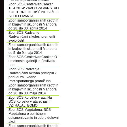
Zbor SČS CenterIvanCankar,
16.4.2014: ZAVOD ZA VARSTVO
KULTURNE DEDIŠČINE SI ŽELI
SODELOVANJA
Zbori samoorganiziranih četrtnih
in krajevnih skupnosti Maribora
od 28. do 30. aprila 2014
Zbor SČS Radvanje:
Radvanjčani s kolesi premerili
svojo četrt
Zbori samoorganiziranih četrtnih
in krajevnih skupnosti Maribora
od 5. do 9. maja 2014
Zbor SČS CenterIvanCankar: O
umetnostni galeriji in Festivalu
Lent
Zbor SČS Radvanje:
Radvanjčani aktivno pristopili k
pobudi za uvedbo
Participatornega proračuna
Zbori samoorganiziranih četrtnih
in krajevnih skupnosti Maribora
od 26. do 30. maja 2014
Zbor SČS Koroška vrata: Na
SČS Koroška vrata so jasni:
VZTRAJALI BOMO!
Zbor SČS Magdalena: SČS
Magdalena o političnem
opismenjevanju in odprti delovni
akciji
Zbori samoorganiziranih četrtnih