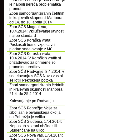
Zbor SČS Pobrežje: Na Pobrežju
je najbolj pereča problematika
promet
Zbori samoorganiziranih četrtnih
in krajevnih skupnosti Maribora
od 14. do 18. aprila 2014
Zbor SČS Magdalena,
10.4.2014: Vključevanje javnosti
naj bo standard
Zbor SČS Koraška vrata:
Poskušali bomo vzpostaviti
plodno sodelovanje z MČ
Zbor SČS Koroška vrata,
10.4.2014: V Koroških vratih si
prizadevajo za primernejšo
prometno ureditev
Zbor SČS Radvanje, 8.4.2014: v
sodelovanju s SČS Nova vas bi
se lotili Pekrskega potoka
Zbori samoorganiziranih četrtnih
in krajevnih skupnosti Maribora
21.4. do 25.4.2014
Kolesarjenje po Radvanju
Zbor SČS Pobrežje: Volje za
izboljšanje bivanjskega okolja
na Pobrežju je veliko
Zbor SČS Studenci, 17.4.2014:
Neposluh s strani občine sili
Studenčane na ulico
Zbor SČS Nova vas, 17.4.2014:
Potrebno je urediti okolico