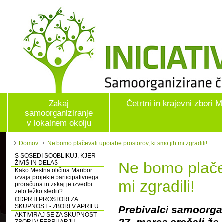
Zakaj
Četrtni in krajevni zbori 
samoorganiziranje
v lokalnem okolju
Domov
Ne bomo plačevali uporabe prostorov, ki smo jih mi zgradili!
S SOSEDI SOOBLIKUJ, KJER
ŽIVIŠ IN DELAŠ
Ne bomo plačev
Kako Mestna občina Maribor
izvaja projekte participativnega
mi zgradili!
proračuna in zakaj je izvedbi
zelo težko slediti?
ODPRTI PROSTORI ZA
SKUPNOST - ZBORI V APRILU
Prebivalci samoorga
AKTIVIRAJ SE ZA SKUPNOST -
27. marca srečali že 
ZBORI V FEBRUARJU