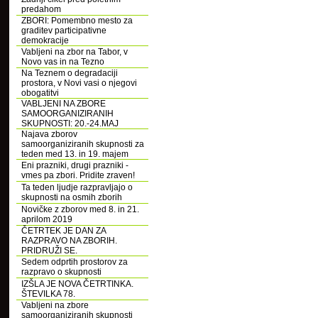
predahom
ZBORI: Pomembno mesto za
graditev participativne
demokracije
Vabljeni na zbor na Tabor, v
Novo vas in na Tezno
Na Teznem o degradaciji
prostora, v Novi vasi o njegovi
obogatitvi
VABLJENI NA ZBORE
SAMOORGANIZIRANIH
SKUPNOSTI: 20.-24.MAJ
Najava zborov
samoorganiziranih skupnosti za
teden med 13. in 19. majem
Eni prazniki, drugi prazniki -
vmes pa zbori. Pridite zraven!
Ta teden ljudje razpravljajo o
skupnosti na osmih zborih
Novičke z zborov med 8. in 21.
aprilom 2019
ČETRTEK JE DAN ZA
RAZPRAVO NA ZBORIH.
PRIDRUŽI SE.
Sedem odprtih prostorov za
razpravo o skupnosti
IZŠLA JE NOVA ČETRTINKA.
ŠTEVILKA 78.
Vabljeni na zbore
samoorganiziranih skupnosti