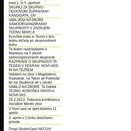
med 1. in 5. aprilom
SKUPAJ ZA SKUPNO -
ODGOVORI ŽUPANSKIH
KANDIDATK_OV
VABLJENI NA ZBORE
SAMOORGANIZIRANIH
SKUPNOSTI V ZADNJEM
TEDNU MARCA
Koroška vrata in Tezno v tem
tednu kličeta po skupnostnem
duhu
Ta teden razpravljamo o
Mariboru na 5 zborih
samoorganiziranih skupnosti
RAZPRAVE O SKUPNOSTI TA
TEDEN V PEKRAH, NOVI VASI
IN NA TEZNEM
Vabljeni na zbor v Magdaleno,
Radvanje, na Tabor ali Pobrežje
ter na Studence ali v center
VABILO NA ZBORE: Ta četrtek
TEZNO, KOROŠKA VRATA in
NOVA VAS
25.2.2013: Tiskovna konferenca
Iniciative Mestni zbor
V Novi vasi se spet dobimo 11.
aprila
3. aprila v Centru določamo
priorite
Dragi Studenčani! AKCIJA!