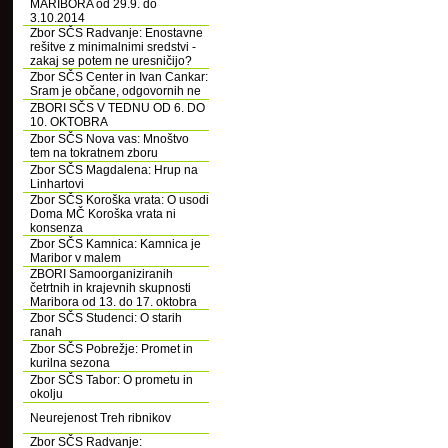
MARIBORA od 29.9. do
3.10.2014
Zbor SČS Radvanje: Enostavne
rešitve z minimalnimi sredstvi -
zakaj se potem ne uresničijo?
Zbor SČS Center in Ivan Cankar:
Sram je občane, odgovornih ne
ZBORI SČS V TEDNU OD 6. DO
10. OKTOBRA
Zbor SČS Nova vas: Mnoštvo
tem na tokratnem zboru
Zbor SČS Magdalena: Hrup na
Linhartovi
Zbor SČS Koroška vrata: O usodi
Doma MČ Koroška vrata ni
konsenza
Zbor SČS Kamnica: Kamnica je
Maribor v malem
ZBORI Samoorganiziranih
četrtnih in krajevnih skupnosti
Maribora od 13. do 17. oktobra
Zbor SČS Studenci: O starih
ranah
Zbor SČS Pobrežje: Promet in
kurilna sezona
Zbor SČS Tabor: O prometu in
okolju
Neurejenost Treh ribnikov
Zbor SČS Radvanje: