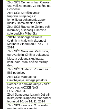
Zbor SČS Center in Ivan Cankar:
Vse več zanimanja za izložbe na
Gosposki
Zbor SČS Koroška vrata:
Priprava strnjenega in
temeljitega dokumenta zoper
rušitev Doma mestne četrti
Zbor SČS Radvanje: Želimo več
informacij o sanaciji Osnovne
šole Ludvika Pliberška
ZBORI Samoorganiziranih
četrtnih in krajevnih skupnosti
Maribora v tednu od 3. do 7. 11.
2014
Zbor SČS Nova vas: Parkirišča,
ogrevanje in tržnična dejavnost
Mestna delovna skupina za
komunalo: Molk občine otežuje
delo
Zbor SČS Studenci: Zbranih že
586 podpisov
Zbor SČS Magdalena:
Osvobajanje javnega prostora
Poročilo iz delovne akcije v SČS
Nova vas: AKCIJE NAS
POVEZUJEJO
Zbori Samoorganiziranih četrtnih
in krajevnih skupnosti Maribora v
tednu od 10. do 14. 11. 2014
Zbor SKS Kamnica: O prometni
problematiki v Kamnici