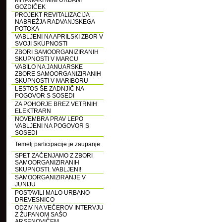
MIYAWAKI MINI URBANI
GOZDIČEK
PROJEKT REVITALIZACIJA
NABREŽJA RADVANJSKEGA
POTOKA
VABLJENI NA APRILSKI ZBOR V
SVOJI SKUPNOSTI
ZBORI SAMOORGANIZIRANIH
SKUPNOSTI V MARCU
VABILO NA JANUARSKE
ZBORE SAMOORGANIZIRANIH
SKUPNOSTI V MARIBORU
LESTOS ŠE ZADNJIČ NA
POGOVOR S SOSEDI
ZA POHORJE BREZ VETRNIH
ELEKTRARN
NOVEMBRA PRAV LEPO
VABLJENI NA POGOVOR S
SOSEDI
Temelj participacije je zaupanje
SPET ZAČENJAMO Z ZBORI
SAMOORGANIZIRANIH
SKUPNOSTI. VABLJENI!
SAMOORGANIZIRANJE V
JUNIJU
POSTAVILI MALO URBANO
DREVESNICO
ODZIV NA VEČEROV INTERVJU
Z ŽUPANOM SAŠO
ARSENOVIČEM