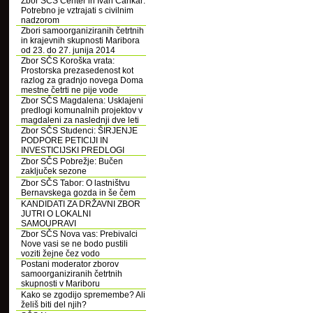
Zbor SČS Center in Ivan Cankar:
Potrebno je vztrajati s civilnim
nadzorom
Zbori samoorganiziranih četrtnih
in krajevnih skupnosti Maribora
od 23. do 27. junija 2014
Zbor SČS Koroška vrata:
Prostorska prezasedenost kot
razlog za gradnjo novega Doma
mestne četrti ne pije vode
Zbor SČS Magdalena: Usklajeni
predlogi komunalnih projektov v
magdaleni za naslednji dve leti
Zbor SČS Studenci: ŠIRJENJE
PODPORE PETICIJI IN
INVESTICIJSKI PREDLOGI
Zbor SČS Pobrežje: Bučen
zaključek sezone
Zbor SČS Tabor: O lastništvu
Bernavskega gozda in še čem
KANDIDATI ZA DRŽAVNI ZBOR
JUTRI O LOKALNI
SAMOUPRAVI
Zbor SČS Nova vas: Prebivalci
Nove vasi se ne bodo pustili
voziti žejne čez vodo
Postani moderator zborov
samoorganiziranih četrtnih
skupnosti v Mariboru
Kako se zgodijo spremembe? Ali
želiš biti del njih?