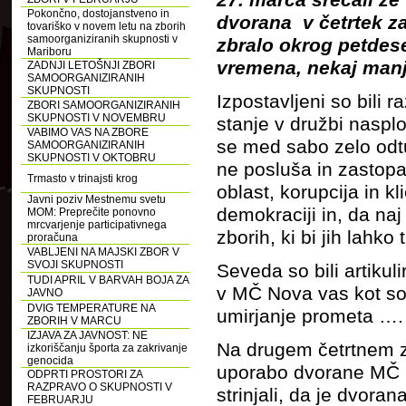
Pokončno, dostojanstveno in
dvorana v četrtek z
tovariško v novem letu na zborih
samoorganiziranih skupnosti v
zbralo okrog petdese
Mariboru
vremena, nekaj manj
ZADNJI LETOŠNJI ZBORI
SAMOORGANIZIRANIH
SKUPNOSTI
Izpostavljeni so bili r
ZBORI SAMOORGANIZIRANIH
SKUPNOSTI V NOVEMBRU
stanje v družbi naspl
VABIMO VAS NA ZBORE
se med sabo zelo odtu
SAMOORGANIZIRANIH
SKUPNOSTI V OKTOBRU
ne posluša in zastopa
Trmasto v trinajsti krog
oblast, korupcija in kl
Javni poziv Mestnemu svetu
demokraciji in, da naj
MOM: Preprečite ponovno
mrcvarjenje participativnega
zborih, ki bi jih lahko
proračuna
VABLJENI NA MAJSKI ZBOR V
SVOJI SKUPNOSTI
Seveda so bili artikul
TUDI APRIL V BARVAH BOJA ZA
v MČ Nova vas kot so 
JAVNO
DVIG TEMPERATURE NA
umirjanje prometa ….
ZBORIH V MARCU
IZJAVA ZA JAVNOST: NE
Na drugem četrtnem z
izkoriščanju športa za zakrivanje
genocida
uporabo dvorane MČ No
ODPRTI PROSTORI ZA
RAZPRAVO O SKUPNOSTI V
strinjali, da je dvora
FEBRUARJU