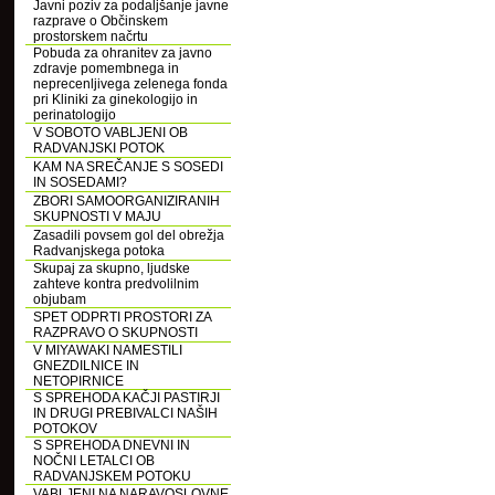
Javni poziv za podaljšanje javne
razprave o Občinskem
prostorskem načrtu
Pobuda za ohranitev za javno
zdravje pomembnega in
neprecenljivega zelenega fonda
pri Kliniki za ginekologijo in
perinatologijo
V SOBOTO VABLJENI OB
RADVANJSKI POTOK
KAM NA SREČANJE S SOSEDI
IN SOSEDAMI?
ZBORI SAMOORGANIZIRANIH
SKUPNOSTI V MAJU
Zasadili povsem gol del obrežja
Radvanjskega potoka
Skupaj za skupno, ljudske
zahteve kontra predvolilnim
objubam
SPET ODPRTI PROSTORI ZA
RAZPRAVO O SKUPNOSTI
V MIYAWAKI NAMESTILI
GNEZDILNICE IN
NETOPIRNICE
S SPREHODA KAČJI PASTIRJI
IN DRUGI PREBIVALCI NAŠIH
POTOKOV
S SPREHODA DNEVNI IN
NOČNI LETALCI OB
RADVANJSKEM POTOKU
VABLJENI NA NARAVOSLOVNE