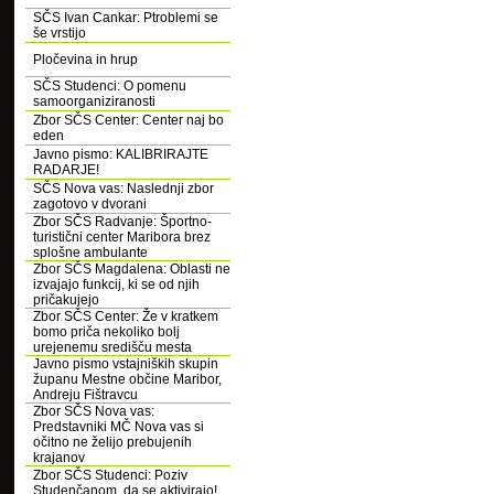
SČS Ivan Cankar: Ptroblemi se
še vrstijo
Pločevina in hrup
SČS Studenci: O pomenu
samoorganiziranosti
Zbor SČS Center: Center naj bo
eden
Javno pismo: KALIBRIRAJTE
RADARJE!
SČS Nova vas: Naslednji zbor
zagotovo v dvorani
Zbor SČS Radvanje: Športno-
turistični center Maribora brez
splošne ambulante
Zbor SČS Magdalena: Oblasti ne
izvajajo funkcij, ki se od njih
pričakujejo
Zbor SČS Center: Že v kratkem
bomo priča nekoliko bolj
urejenemu središču mesta
Javno pismo vstajniških skupin
županu Mestne občine Maribor,
Andreju Fištravcu
Zbor SČS Nova vas:
Predstavniki MČ Nova vas si
očitno ne želijo prebujenih
krajanov
Zbor SČS Studenci: Poziv
Studenčanom, da se aktivirajo!