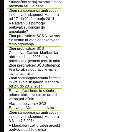
Studenčani sedaj razpravljamo v
prostorih MČ Studenci
Zbori samoorganiziranih četrtnih
in krajevnih skupnosti Maribora
od 17. do 21. februarja 2014
V Radvanju s pomočjo
prebivalcev končno do
ambulante?
Zbor prebivalcev SČS Nova vas:
Še vedno ni vseh odgovorov na
temo ogrevanja
Zbor prebivalcev SČS
CenterIvanCankar: Mariborska
občina od leta 2005 brez
pravilnika o javnem redu in miru
Zbor prebivalcev SČS Studenci:
Prvi korak za odpravo krivic je
javna razprava
Zbori samoorganiziranih četrtnih
in krajevnih skupnosti Maribora
od 24. do 28. 2. 2014
Radvanjčani bodo to soboto z
udarno akcijo za otroke uredili
varno pot v šolo
Akcija prebivalcev SČS
Radvanje: Varno do Ludvika
Zbori samoorganiziranih četrtnih
in krajevnih skupnosti Maribora
3.3. do 7.3.2014
V Magdaleni želijo videti projekt
podvoza pod železnico