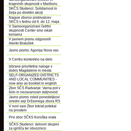
krajevnih skupnosti v Mariboru
SKČS Studenci: Solidarnost in
želja po direktni akciji
Najave zborov prebivalcev
SKČS v tednu od 6. do 12. maja
V Samoorganizirani četrtni
skupnosti Center smo iskali
konsenz
V javnem pismu odgovorili
Alenki Bratušek
Javno pismo: Agonija Nova vas
V Centru konkretno na delo
Izbrane prioritetne naloge v
dobro Magdalene in mesta
SELF-ORGANIZED DISTRICTS
AND LOCAL COMMUNITIES -
now also as booklet in english
Zbor SČS Radvanje: Varna pot v
šolo in nezavarovan daljnovod
Javno pismo vsled ponedeljkovi
izredni seji Državnega zbora RS
V novi vasi Zbor tokrat potekal
na prostem
Prvi zbor SČKS Koroška vrata
SČKS Studenci: delovni skupini
za igrišča ter obvoznico