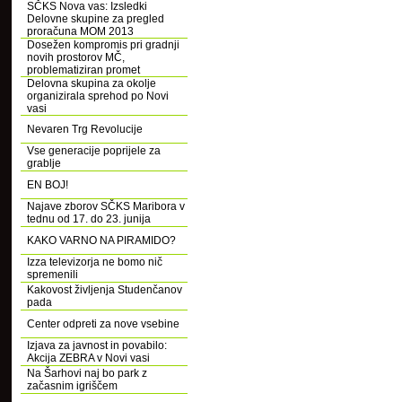
SČKS Nova vas: Izsledki
Delovne skupine za pregled
proračuna MOM 2013
Dosežen kompromis pri gradnji
novih prostorov MČ,
problematiziran promet
Delovna skupina za okolje
organizirala sprehod po Novi
vasi
Nevaren Trg Revolucije
Vse generacije poprijele za
grablje
EN BOJ!
Najave zborov SČKS Maribora v
tednu od 17. do 23. junija
KAKO VARNO NA PIRAMIDO?
Izza televizorja ne bomo nič
spremenili
Kakovost življenja Studenčanov
pada
Center odpreti za nove vsebine
Izjava za javnost in povabilo:
Akcija ZEBRA v Novi vasi
Na Šarhovi naj bo park z
začasnim igriščem