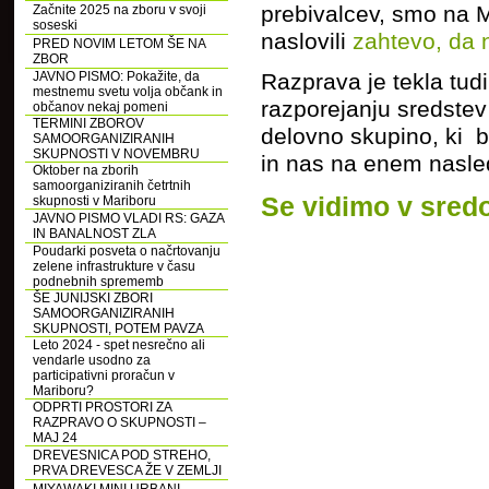
prebivalcev, smo na 
Začnite 2025 na zboru v svoji
soseski
naslovili
zahtevo, da
PRED NOVIM LETOM ŠE NA
ZBOR
Razprava je tekla tudi
JAVNO PISMO: Pokažite, da
mestnemu svetu volja občank in
razporejanju sredstev
občanov nekaj pomeni
TERMINI ZBOROV
delovno skupino, ki b
SAMOORGANIZIRANIH
SKUPNOSTI V NOVEMBRU
in nas na enem nasled
Oktober na zborih
samoorganiziranih četrtnih
Se vidimo v sredo,
skupnosti v Mariboru
JAVNO PISMO VLADI RS: GAZA
IN BANALNOST ZLA
Poudarki posveta o načrtovanju
zelene infrastrukture v času
podnebnih sprememb
ŠE JUNIJSKI ZBORI
SAMOORGANIZIRANIH
SKUPNOSTI, POTEM PAVZA
Leto 2024 - spet nesrečno ali
vendarle usodno za
participativni proračun v
Mariboru?
ODPRTI PROSTORI ZA
RAZPRAVO O SKUPNOSTI –
MAJ 24
DREVESNICA POD STREHO,
PRVA DREVESCA ŽE V ZEMLJI