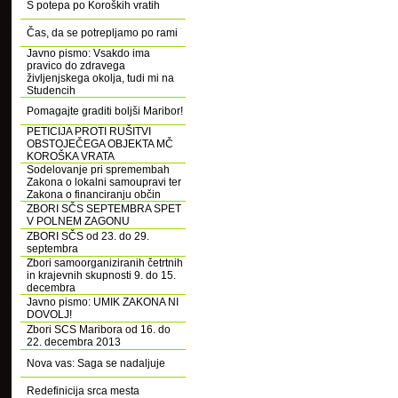
S potepa po Koroških vratih
Čas, da se potrepljamo po rami
Javno pismo: Vsakdo ima
pravico do zdravega
življenjskega okolja, tudi mi na
Studencih
Pomagajte graditi boljši Maribor!
PETICIJA PROTI RUŠITVI
OBSTOJEČEGA OBJEKTA MČ
KOROŠKA VRATA
Sodelovanje pri spremembah
Zakona o lokalni samoupravi ter
Zakona o financiranju občin
ZBORI SČS SEPTEMBRA SPET
V POLNEM ZAGONU
ZBORI SČS od 23. do 29.
septembra
Zbori samoorganiziranih četrtnih
in krajevnih skupnosti 9. do 15.
decembra
Javno pismo: UMIK ZAKONA NI
DOVOLJ!
Zbori SCS Maribora od 16. do
22. decembra 2013
Nova vas: Saga se nadaljuje
Redefinicija srca mesta