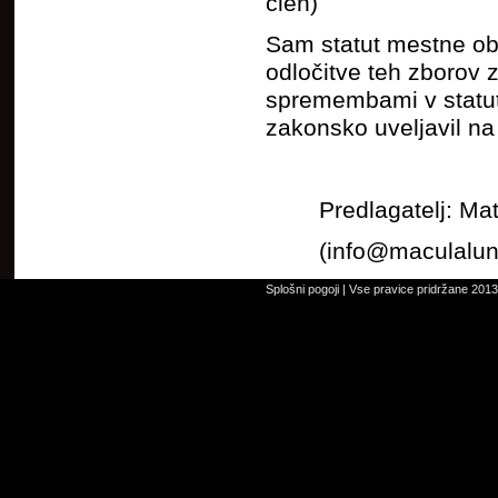
člen)
Sam statut mestne ob
odločitve teh zborov 
spremembami v statut
zakonsko uveljavil 
Predlagatelj: Ma
(info@maculalun
Splošni pogoji
| Vse pravice pridržane 2013