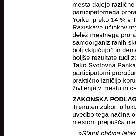
mesta dajejo različn
participatornega pro
Yorku, preko 14 % v T
Raziskave učinkov teg
delež mestnega prora
samoorganiziranih skup
bolj vključujoč in de
boljše rezultate tudi 
Tako Svetovna Banka k
participatorni prorač
praktično izničijo kor
življenja v mestu in 
ZAKONSKA PODLAG
Trenuten zakon o lok
uvedbo tega načina org
mestom prepušča mes
-
»Statut občine lahk