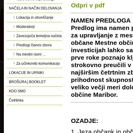
Odpri v pdf
NAČELA IN NAČIN DELOVANJA
Lokacija in obveščanje
NAMEN PREDLOGA
Predlog ima namen pr
Moderatorji
za upravljanje z mes
Zavezujoča temeljna načela
občane Mestne občin
Predlogi članov zbora
investicijah lahko sa
Na mestni ravni …
prve roke poznajo kl
strokovno preučili v
Za učinkovito komunikacijo
najširšim četrtnim z
LOKACIJE IN URNIKI
prihodnost skupnosti
BROŠURA | BOOKLET
veliko večji meri d
KDO SMO
občine Maribor.
Četrtinka
OZADJE:
1. Jeza občank in obča