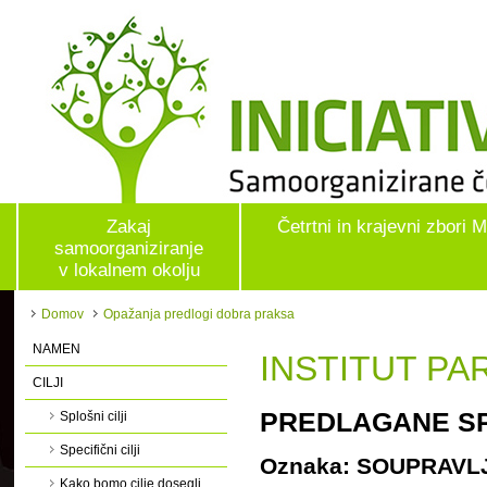
Zakaj
Četrtni in krajevni zbori 
samoorganiziranje
v lokalnem okolju
Domov
Opažanja predlogi dobra praksa
NAMEN
INSTITUT P
CILJI
PREDLAGANE SP
Splošni cilji
Specifični cilji
Oznaka: SOUPRAVL
Kako bomo cilje dosegli