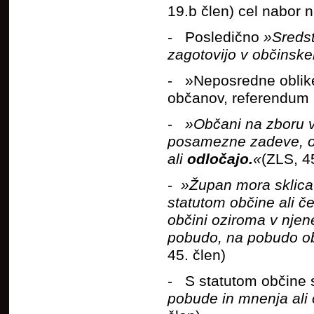
19.b člen) cel nabor 
- Posledično
»Sredst
zagotovijo v občinsk
- »Neposredne oblike
občanov, referendum in
-
»Občani na zboru v
posamezne zadeve, obl
ali
odločajo.
«
(ZLS, 4
-
»Župan mora sklicat
statutom občine ali č
občini oziroma v nje
pobudo, na pobudo ob
45. člen)
- S statutom občine 
pobude in mnenja ali 