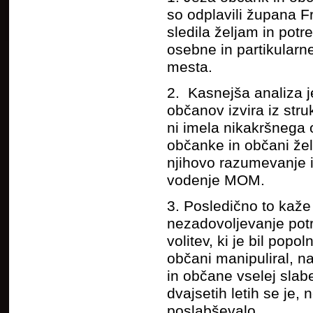
so odplavili župana Fr
sledila željam in pot
osebne in partikularne 
mesta.
2. Kasnejša analiza 
občanov izvira iz st
ni imela nikakršnega o
občanke in občani žel
njihovo razumevanje i
vodenje MOM.
3. Posledično to kaže 
nezadovoljevanje pot
volitev, ki je bil pop
občani manipuliral, na
in občane vselej slabe
dvajsetih letih se je,
poslabševalo.