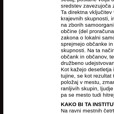
sredstev zavezujoča 
Ta direktna vključitev
krajevnih skupnosti, i
na zborih samoorganiz
občine (del proračuna
zakona o lokalni samou
sprejmejo občanke in 
skupnosti. Na ta nači
občank in občanov, te
družbeno udejstvovan
Kot kažejo desetletja
tujine, se kot rezulta
položaj v mestu, zman
ranljivih skupin, ljud
pa se mesto tudi hitr
KAKO BI TA INSTIT
Na ravni mestnih četrt