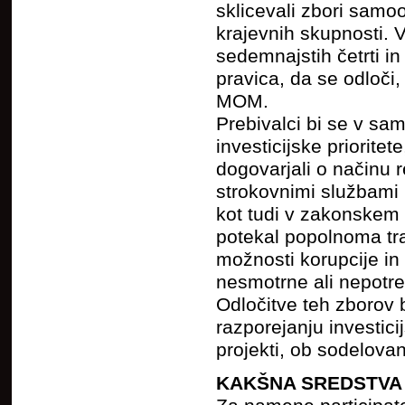
sklicevali zbori samoo
krajevnih skupnosti. 
sedemnajstih četrti in
pravica, da se odloči
MOM.
Prebivalci bi se v samo
investicijske priorite
dogovarjali o načinu 
strokovnimi službami i
kot tudi v zakonskem o
potekal popolnoma tra
možnosti korupcije in 
nesmotrne ali nepotr
Odločitve teh zborov b
razporejanju investici
projekti, ob sodelovan
KAKŠNA SREDSTVA 