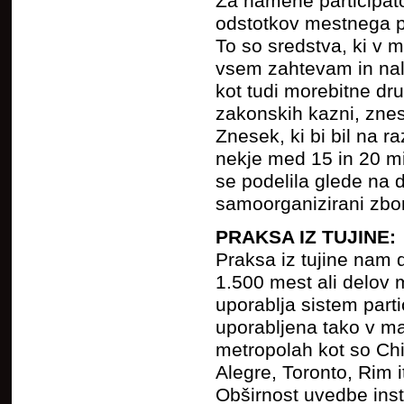
Za namene participato
odstotkov mestnega pro
To so sredstva, ki v
vsem zahtevam in nal
kot tudi morebitne dr
zakonskih kazni, zneski
Znesek, ki bi bil na r
nekje med 15 in 20 mil
se podelila glede na 
samoorganizirani zbor
PRAKSA IZ TUJINE:
Praksa iz tujine nam 
1.500 mest ali delov m
uporablja sistem parti
uporabljena tako v ma
metropolah kot so Chi
Alegre, Toronto, Rim i
Obširnost uvedbe inst