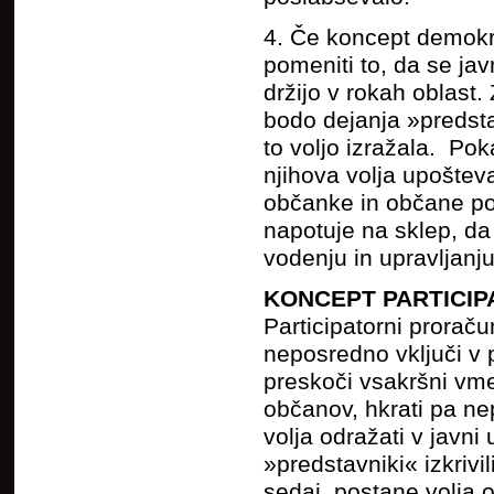
4. Če koncept demokra
pomeniti to, da se jav
držijo v rokah oblast.
bodo dejanja »predstav
to voljo izražala. Pok
njihova volja upošteva
občanke in občane pod
napotuje na sklep, da
vodenju in upravljan
KONCEPT PARTICI
Participatorni prorač
neposredno vključi v 
preskoči vsakršni vme
občanov, hkrati pa n
volja odražati v javni
»predstavniki« izkrivi
sedaj, postane volja 