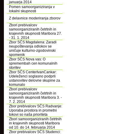
januarja 2014
Pomen samoorganiziranja v
lokalni skupnosti
Z delavnice moderiranja zborov
Zbori prebivalcev
samoorganiziranih četrtnih in
krajevnih skupnosti Maribora 27.
- 31. 1. 2014
Zbor SČS Magdalena: Zaradi
neupoštevanja odlokov se
uničuje kulturno-zgodovinski
spomenik
Zbor SČS Nova vas: O
spremembah cen komunalnih
storitev
Zbor SČS CenterIvanCankar:
Udeleženci soglasno podprli
ustanovitev delovne skupine za
komunalo
Zbori prebivalcev
samoorganiziranih četrtnih in
krajevnih skupnosti Maribora 3. -
7. 2. 2014
Zbor prebivalcev SČS Radvanje:
Uporaba prostora in prometni
tokovi so naša prioriteta
Zbori samoorganiziranih četrtnih
in krajevnih skupnosti Maribora
od 10. do 14. februarja 2014
Zbor prebivalcev SČS Studenci: