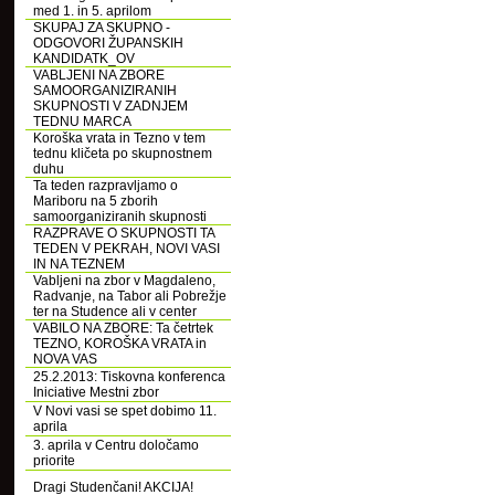
med 1. in 5. aprilom
SKUPAJ ZA SKUPNO -
ODGOVORI ŽUPANSKIH
KANDIDATK_OV
VABLJENI NA ZBORE
SAMOORGANIZIRANIH
SKUPNOSTI V ZADNJEM
TEDNU MARCA
Koroška vrata in Tezno v tem
tednu kličeta po skupnostnem
duhu
Ta teden razpravljamo o
Mariboru na 5 zborih
samoorganiziranih skupnosti
RAZPRAVE O SKUPNOSTI TA
TEDEN V PEKRAH, NOVI VASI
IN NA TEZNEM
Vabljeni na zbor v Magdaleno,
Radvanje, na Tabor ali Pobrežje
ter na Studence ali v center
VABILO NA ZBORE: Ta četrtek
TEZNO, KOROŠKA VRATA in
NOVA VAS
25.2.2013: Tiskovna konferenca
Iniciative Mestni zbor
V Novi vasi se spet dobimo 11.
aprila
3. aprila v Centru določamo
priorite
Dragi Studenčani! AKCIJA!