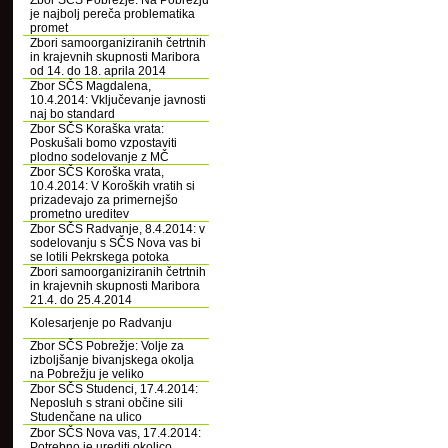
Zbor SČS Pobrežje: Na Pobrežju
je najbolj pereča problematika
promet
Zbori samoorganiziranih četrtnih
in krajevnih skupnosti Maribora
od 14. do 18. aprila 2014
Zbor SČS Magdalena,
10.4.2014: Vključevanje javnosti
naj bo standard
Zbor SČS Koraška vrata:
Poskušali bomo vzpostaviti
plodno sodelovanje z MČ
Zbor SČS Koroška vrata,
10.4.2014: V Koroških vratih si
prizadevajo za primernejšo
prometno ureditev
Zbor SČS Radvanje, 8.4.2014: v
sodelovanju s SČS Nova vas bi
se lotili Pekrskega potoka
Zbori samoorganiziranih četrtnih
in krajevnih skupnosti Maribora
21.4. do 25.4.2014
Kolesarjenje po Radvanju
Zbor SČS Pobrežje: Volje za
izboljšanje bivanjskega okolja
na Pobrežju je veliko
Zbor SČS Studenci, 17.4.2014:
Neposluh s strani občine sili
Studenčane na ulico
Zbor SČS Nova vas, 17.4.2014:
Potrebno je urediti okolico