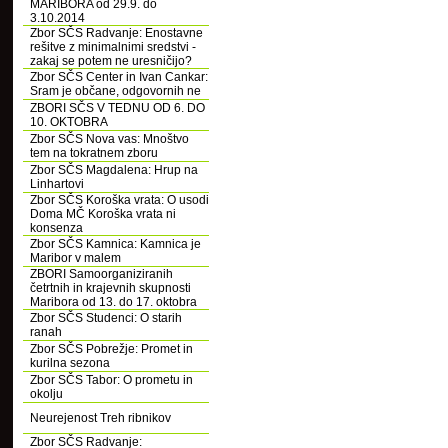
MARIBORA od 29.9. do
3.10.2014
Zbor SČS Radvanje: Enostavne
rešitve z minimalnimi sredstvi -
zakaj se potem ne uresničijo?
Zbor SČS Center in Ivan Cankar:
Sram je občane, odgovornih ne
ZBORI SČS V TEDNU OD 6. DO
10. OKTOBRA
Zbor SČS Nova vas: Mnoštvo
tem na tokratnem zboru
Zbor SČS Magdalena: Hrup na
Linhartovi
Zbor SČS Koroška vrata: O usodi
Doma MČ Koroška vrata ni
konsenza
Zbor SČS Kamnica: Kamnica je
Maribor v malem
ZBORI Samoorganiziranih
četrtnih in krajevnih skupnosti
Maribora od 13. do 17. oktobra
Zbor SČS Studenci: O starih
ranah
Zbor SČS Pobrežje: Promet in
kurilna sezona
Zbor SČS Tabor: O prometu in
okolju
Neurejenost Treh ribnikov
Zbor SČS Radvanje: