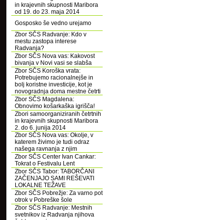
in krajevnih skupnosti Maribora
od 19. do 23. maja 2014
Gosposko še vedno urejamo
Zbor SČS Radvanje: Kdo v
mestu zastopa interese
Radvanja?
Zbor SČS Nova vas: Kakovost
bivanja v Novi vasi se slabša
Zbor SČS Koroška vrata:
Potrebujemo racionalnejše in
bolj koristne investicije, kot je
novogradnja doma mestne četrti
Zbor SČS Magdalena:
Obnovimo košarkaška igrišča!
Zbori samoorganiziranih četrtnih
in krajevnih skupnosti Maribora
2. do 6. junija 2014
Zbor SČS Nova vas: Okolje, v
katerem živimo je tudi odraz
našega ravnanja z njim
Zbor SČS Center Ivan Cankar:
Tokrat o Festivalu Lent
Zbor SČS Tabor: TABORČANI
ZAČENJAJO SAMI REŠEVATI
LOKALNE TEŽAVE
Zbor SČS Pobrežje: Za varno pot
otrok v Pobreške šole
Zbor SČS Radvanje: Mestnih
svetnikov iz Radvanja njihova