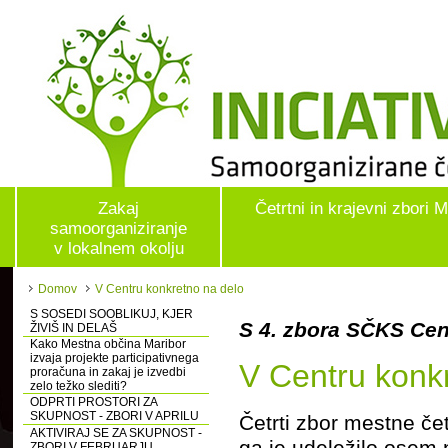
Zakaj
Četrtni in krajevni zbori 
samoorganiziranje
v lokalnem okolju
Domov
V Centru konkretno na delo
S SOSEDI SOOBLIKUJ, KJER
S 4. zbora SČKS Cen
ŽIVIŠ IN DELAŠ
Kako Mestna občina Maribor
izvaja projekte participativnega
V Centru konk
proračuna in zakaj je izvedbi
zelo težko slediti?
ODPRTI PROSTORI ZA
SKUPNOST - ZBORI V APRILU
Četrti zbor mestne čet
AKTIVIRAJ SE ZA SKUPNOST -
ga je udeležilo osem n
ZBORI V FEBRUARJU