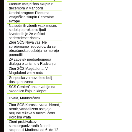
Plenum vstajniških skupin 6.
decembra v Mariboru
Uradni program Plenuma
vstajniških skupin Centralne
evrope
Na sedmih zborih vsak mesec
sodeluje preko sto ljudi –
izvedenih je že več kot
sedemdeset zborov.
Zbor SČS Nova vas: Ne
sprejemamo izgovorov, da se
obračunska obdobja ne morejo
poenotiti
ZA začetek medsebojnega
dialoga o turizmu v Radvanju
Zbor SČS Magdalena: V
Magdaleni vse v redu
Gosposka za novo leto bolj
dostojanstvena
SČS CenterCankar vabijo na
skodelico čaja in klepet
Hvala, Mariborčani!
Zbor SCS Koroska vrata: Nered,
nemir, vandalizem ostajajo
neljube težave v mestni četrti
Koroška vrata
Zbori prebivalcev
samoorganiziranih četrtnih
skupnosti Maribora od 6. do 12.