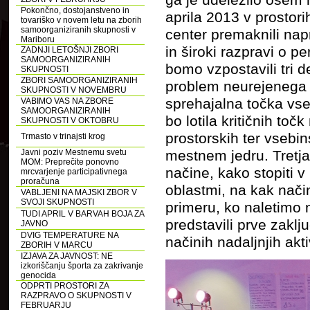
Pokončno, dostojanstveno in
aprila 2013 v prostor
tovariško v novem letu na zborih
samoorganiziranih skupnosti v
center premaknili nap
Mariboru
in široki razpravi o p
ZADNJI LETOŠNJI ZBORI
SAMOORGANIZIRANIH
bomo vzpostavili tri 
SKUPNOSTI
ZBORI SAMOORGANIZIRANIH
problem neurejenega v
SKUPNOSTI V NOVEMBRU
sprehajalna točka vs
VABIMO VAS NA ZBORE
SAMOORGANIZIRANIH
bo lotila kritičnih to
SKUPNOSTI V OKTOBRU
prostorskih ter vsebin
Trmasto v trinajsti krog
mestnem jedru. Tretj
Javni poziv Mestnemu svetu
MOM: Preprečite ponovno
načine, kako stopiti v
mrcvarjenje participativnega
proračuna
oblastmi, na kak način 
VABLJENI NA MAJSKI ZBOR V
SVOJI SKUPNOSTI
primeru, ko naletimo
TUDI APRIL V BARVAH BOJA ZA
predstavili prve zaklj
JAVNO
DVIG TEMPERATURE NA
načinih nadaljnjih akti
ZBORIH V MARCU
IZJAVA ZA JAVNOST: NE
izkoriščanju športa za zakrivanje
genocida
ODPRTI PROSTORI ZA
RAZPRAVO O SKUPNOSTI V
FEBRUARJU