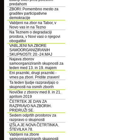
predahom
ZBORI: Pomembno mesto za
graditev participativne
demokracije
Vabljeni na zbor na Tabor, v
Novo vas in na Tezno
Na Teznem o degradaciji
prostora, v Novi vasi o njegovi
obogatitvi
VABLJENI NA ZBORE
SAMOORGANIZIRANIH
SKUPNOSTI: 20.-24.MAJ
Najava zborov
samoorganiziranih skupnosti za
teden med 13. in 19. majem
Eni prazniki, drugi prazniki -
vmes pa zbori. Pridite zraven!
Ta teden ljudje razpravljajo o
skupnosti na osmih zborih
Novičke z zborov med 8. in 21.
aprilom 2019
ČETRTEK JE DAN ZA
RAZPRAVO NA ZBORIH.
PRIDRUŽI SE.
Sedem odprtih prostorov za
razpravo o skupnosti
IZŠLA JE NOVA ČETRTINKA.
ŠTEVILKA 78.
Vabljeni na zbore
samoorganiziranih skupnosti