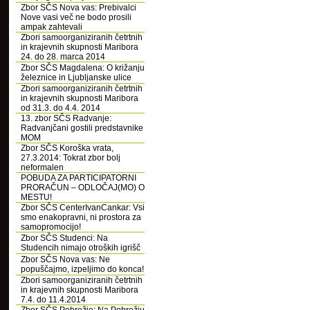
Zbor SČS Nova vas: Prebivalci
Nove vasi več ne bodo prosili
ampak zahtevali
Zbori samoorganiziranih četrtnih
in krajevnih skupnosti Maribora
24. do 28. marca 2014
Zbor SČS Magdalena: O križanju
železnice in Ljubljanske ulice
Zbori samoorganiziranih četrtnih
in krajevnih skupnosti Maribora
od 31.3. do 4.4. 2014
13. zbor SČS Radvanje:
Radvanjčani gostili predstavnike
MOM
Zbor SČS Koroška vrata,
27.3.2014: Tokrat zbor bolj
neformalen
POBUDA ZA PARTICIPATORNI
PRORAČUN – ODLOČAJ(MO) O
MESTU!
Zbor SČS CenterIvanCankar: Vsi
smo enakopravni, ni prostora za
samopromocijo!
Zbor SČS Studenci: Na
Studencih nimajo otroških igrišč
Zbor SČS Nova vas: Ne
popuščajmo, izpeljimo do konca!
Zbori samoorganiziranih četrtnih
in krajevnih skupnosti Maribora
7.4. do 11.4.2014