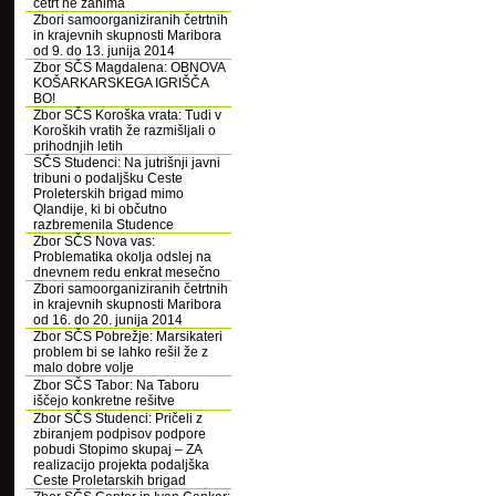
četrt ne zanima
Zbori samoorganiziranih četrtnih
in krajevnih skupnosti Maribora
od 9. do 13. junija 2014
Zbor SČS Magdalena: OBNOVA
KOŠARKARSKEGA IGRIŠČA
BO!
Zbor SČS Koroška vrata: Tudi v
Koroških vratih že razmišljali o
prihodnjih letih
SČS Studenci: Na jutrišnji javni
tribuni o podaljšku Ceste
Proleterskih brigad mimo
Qlandije, ki bi občutno
razbremenila Studence
Zbor SČS Nova vas:
Problematika okolja odslej na
dnevnem redu enkrat mesečno
Zbori samoorganiziranih četrtnih
in krajevnih skupnosti Maribora
od 16. do 20. junija 2014
Zbor SČS Pobrežje: Marsikateri
problem bi se lahko rešil že z
malo dobre volje
Zbor SČS Tabor: Na Taboru
iščejo konkretne rešitve
Zbor SČS Studenci: Pričeli z
zbiranjem podpisov podpore
pobudi Stopimo skupaj – ZA
realizacijo projekta podaljška
Ceste Proletarskih brigad