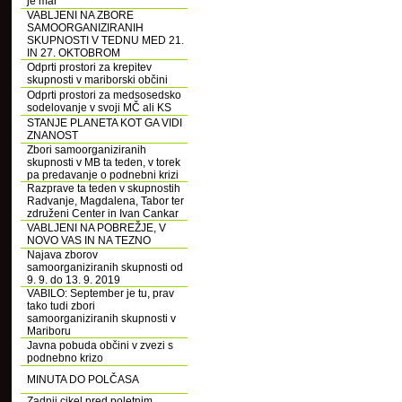
je mar
VABLJENI NA ZBORE
SAMOORGANIZIRANIH
SKUPNOSTI V TEDNU MED 21.
IN 27. OKTOBROM
Odprti prostori za krepitev
skupnosti v mariborski občini
Odprti prostori za medsosedsko
sodelovanje v svoji MČ ali KS
STANJE PLANETA KOT GA VIDI
ZNANOST
Zbori samoorganiziranih
skupnosti v MB ta teden, v torek
pa predavanje o podnebni krizi
Razprave ta teden v skupnostih
Radvanje, Magdalena, Tabor ter
združeni Center in Ivan Cankar
VABLJENI NA POBREŽJE, V
NOVO VAS IN NA TEZNO
Najava zborov
samoorganiziranih skupnosti od
9. 9. do 13. 9. 2019
VABILO: September je tu, prav
tako tudi zbori
samoorganiziranih skupnosti v
Mariboru
Javna pobuda občini v zvezi s
podnebno krizo
MINUTA DO POLČASA
Zadnji cikel pred poletnim