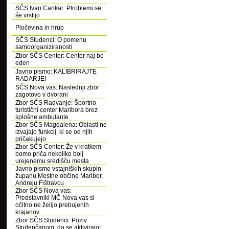
SČS Ivan Cankar: Ptroblemi se
še vrstijo
Pločevina in hrup
SČS Studenci: O pomenu
samoorganiziranosti
Zbor SČS Center: Center naj bo
eden
Javno pismo: KALIBRIRAJTE
RADARJE!
SČS Nova vas: Naslednji zbor
zagotovo v dvorani
Zbor SČS Radvanje: Športno-
turistični center Maribora brez
splošne ambulante
Zbor SČS Magdalena: Oblasti ne
izvajajo funkcij, ki se od njih
pričakujejo
Zbor SČS Center: Že v kratkem
bomo priča nekoliko bolj
urejenemu središču mesta
Javno pismo vstajniških skupin
županu Mestne občine Maribor,
Andreju Fištravcu
Zbor SČS Nova vas:
Predstavniki MČ Nova vas si
očitno ne želijo prebujenih
krajanov
Zbor SČS Studenci: Poziv
Studenčanom, da se aktivirajo!