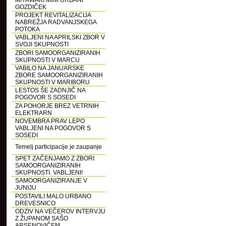
MIYAWAKI MINI URBANI
GOZDIČEK
PROJEKT REVITALIZACIJA
NABREŽJA RADVANJSKEGA
POTOKA
VABLJENI NA APRILSKI ZBOR V
SVOJI SKUPNOSTI
ZBORI SAMOORGANIZIRANIH
SKUPNOSTI V MARCU
VABILO NA JANUARSKE
ZBORE SAMOORGANIZIRANIH
SKUPNOSTI V MARIBORU
LESTOS ŠE ZADNJIČ NA
POGOVOR S SOSEDI
ZA POHORJE BREZ VETRNIH
ELEKTRARN
NOVEMBRA PRAV LEPO
VABLJENI NA POGOVOR S
SOSEDI
Temelj participacije je zaupanje
SPET ZAČENJAMO Z ZBORI
SAMOORGANIZIRANIH
SKUPNOSTI. VABLJENI!
SAMOORGANIZIRANJE V
JUNIJU
POSTAVILI MALO URBANO
DREVESNICO
ODZIV NA VEČEROV INTERVJU
Z ŽUPANOM SAŠO
ARSENOVIČEM