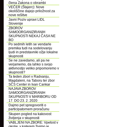
člena Zakona o obrambi
VEČER (Štajerc): Nove
okoliščine dajejo priložnost za
nove rešitve
Javni Poziv upravi LIDL
Slovenije
ZBOROV
SAMOORGANIZIRANIH
SKUPNOSTI NEKAJ ČASA NE
BO
Po sedmih letih se vendarle
premika tudi na sodelovanju
ljudi in predstavniki ožje lokalne
skupnosti
Se ne zavedamo, ali pa ne
verjamemo, da lahko s svojo
aktivnostjo veliko pripomoremo v
skupnosti?
Ta teden zbori v Radvanju,
Magdaleni, na Taboru ter zbor
SČS Center in Ivan Cankar
NAJAVA ZBOROV
SAMOORGANIZIRANIH
SKUPNOSTI V MARIBORU OD
17. DO 23. 2. 2020
Dajmo pet spregovoriti o
participatornem proračunu
Skupen pogled na kakovost
življenja v skupnosti
VABLJENI NA ZBORE: Vpetost v
okolje, v katerem živimo je