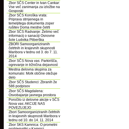
Zbor SČS Center in Ivan Cankar:
Vse več zanimanja za izložbe na
Gosposki
Zbor SČS Koroška vrata:
Priprava strnjenega in
temeljitega dokumenta zoper
rušitev Doma mestne četrti
Zbor SČS Radvanje: Želimo več
informacij o sanaciji Osnovne
šole Ludvika Pliberška
ZBORI Samoorganiziranih
četrtnih in krajevnih skupnosti
Maribora v tednu od 3. do 7. 11.
2014
Zbor SČS Nova vas: Parkirišča,
ogrevanje in tržnična dejavnost
Mestna delovna skupina za
komunalo: Molk občine otežuje
delo
Zbor SČS Studenci: Zbranih že
586 podpisov
Zbor SČS Magdalena:
Osvobajanje javnega prostora
Poročilo iz delovne akcije v SČS
Nova vas: AKCIJE NAS
POVEZUJEJO
Zbori Samoorganiziranih četrtnih
in krajevnih skupnosti Maribora v
tednu od 10. do 14. 11. 2014
Zbor SKS Kamnica: O prometni
problematiki v Kamnici