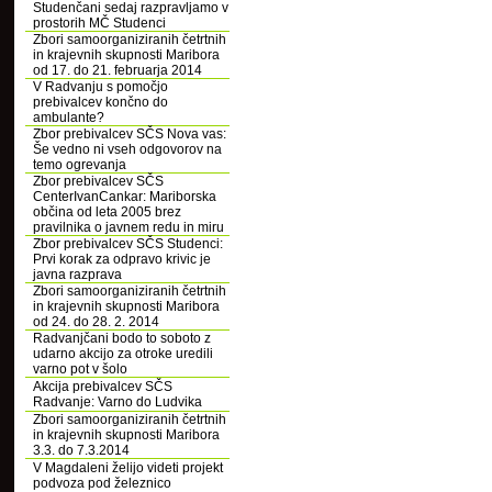
Studenčani sedaj razpravljamo v
prostorih MČ Studenci
Zbori samoorganiziranih četrtnih
in krajevnih skupnosti Maribora
od 17. do 21. februarja 2014
V Radvanju s pomočjo
prebivalcev končno do
ambulante?
Zbor prebivalcev SČS Nova vas:
Še vedno ni vseh odgovorov na
temo ogrevanja
Zbor prebivalcev SČS
CenterIvanCankar: Mariborska
občina od leta 2005 brez
pravilnika o javnem redu in miru
Zbor prebivalcev SČS Studenci:
Prvi korak za odpravo krivic je
javna razprava
Zbori samoorganiziranih četrtnih
in krajevnih skupnosti Maribora
od 24. do 28. 2. 2014
Radvanjčani bodo to soboto z
udarno akcijo za otroke uredili
varno pot v šolo
Akcija prebivalcev SČS
Radvanje: Varno do Ludvika
Zbori samoorganiziranih četrtnih
in krajevnih skupnosti Maribora
3.3. do 7.3.2014
V Magdaleni želijo videti projekt
podvoza pod železnico