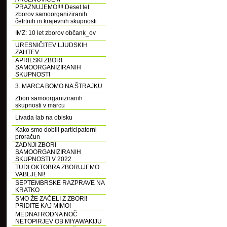
PRAZNUJEMO!!!! Deset let
zborov samoorganiziranih
četrtnih in krajevnih skupnosti
IMZ: 10 let zborov občank_ov
URESNIČITEV LJUDSKIH
ZAHTEV
APRILSKI ZBORI
SAMOORGANIZIRANIH
SKUPNOSTI
3. MARCA BOMO NA ŠTRAJKU
Zbori samoorganiziranih
skupnosti v marcu
Livada lab na obisku
Kako smo dobili participatorni
proračun
ZADNJI ZBORI
SAMOORGANIZIRANIH
SKUPNOSTI V 2022
TUDI OKTOBRA ZBORUJEMO.
VABLJENI!
SEPTEMBRSKE RAZPRAVE NA
KRATKO
SMO ŽE ZAČELI Z ZBORI!
PRIDITE KAJ MIMO!
MEDNATRODNA NOČ
NETOPIRJEV OB MIYAWAKIJU