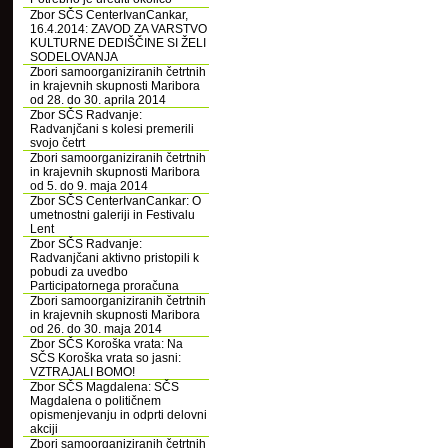
Zbor SČS CenterIvanCankar,
16.4.2014: ZAVOD ZA VARSTVO
KULTURNE DEDIŠČINE SI ŽELI
SODELOVANJA
Zbori samoorganiziranih četrtnih
in krajevnih skupnosti Maribora
od 28. do 30. aprila 2014
Zbor SČS Radvanje:
Radvanjčani s kolesi premerili
svojo četrt
Zbori samoorganiziranih četrtnih
in krajevnih skupnosti Maribora
od 5. do 9. maja 2014
Zbor SČS CenterIvanCankar: O
umetnostni galeriji in Festivalu
Lent
Zbor SČS Radvanje:
Radvanjčani aktivno pristopili k
pobudi za uvedbo
Participatornega proračuna
Zbori samoorganiziranih četrtnih
in krajevnih skupnosti Maribora
od 26. do 30. maja 2014
Zbor SČS Koroška vrata: Na
SČS Koroška vrata so jasni:
VZTRAJALI BOMO!
Zbor SČS Magdalena: SČS
Magdalena o političnem
opismenjevanju in odprti delovni
akciji
Zbori samoorganiziranih četrtnih