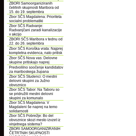
ZBORI Samoorganiziranih
četrtnih skupnosti Maribora od
15. do 19. septembra
Zbor SČS Magdalena: Prioriteta
socialni problematiki
Zbor SČS Radvanje:
Radvanjčani zaradi kanalizacije
v akcijo
ZBORI SČS Maribora v tednu od
22. do 26. septembra
Zbor SČS Koroška vrata: Najprej
kompletna evidenca, nato pritisk
Zbor SČS Nova vas: Delovne
skupine pritiskajo naprej
Predvolilno soočenje kandidatov
za mariboskega župana
Zbor SČS Studenci: O mestni
delovni skupini za Južno
obvoznico
Zbor SČS Tabor: Na Taboru so
se pridružili mestni delovni
skupini za komunalo
Zbor SČS Magdalena: V
Magdaleni še naprej na temo
solidarnosti
Zbor SČS Pobrežje: Bo del
obvoznice skozi mesto izvzet iz
vinjetnega sistema?
ZBORI SAMOORGANIZIRANIH
ČETRTNIH SKUPNOSTI