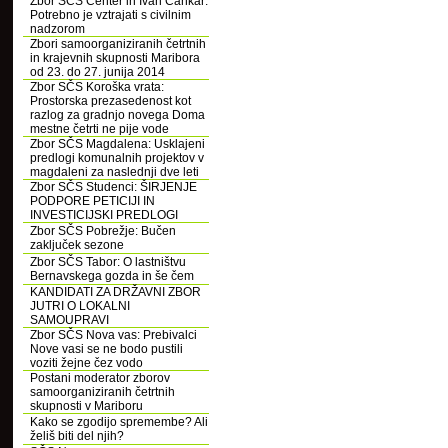
Zbor SČS Center in Ivan Cankar:
Potrebno je vztrajati s civilnim
nadzorom
Zbori samoorganiziranih četrtnih
in krajevnih skupnosti Maribora
od 23. do 27. junija 2014
Zbor SČS Koroška vrata:
Prostorska prezasedenost kot
razlog za gradnjo novega Doma
mestne četrti ne pije vode
Zbor SČS Magdalena: Usklajeni
predlogi komunalnih projektov v
magdaleni za naslednji dve leti
Zbor SČS Studenci: ŠIRJENJE
PODPORE PETICIJI IN
INVESTICIJSKI PREDLOGI
Zbor SČS Pobrežje: Bučen
zaključek sezone
Zbor SČS Tabor: O lastništvu
Bernavskega gozda in še čem
KANDIDATI ZA DRŽAVNI ZBOR
JUTRI O LOKALNI
SAMOUPRAVI
Zbor SČS Nova vas: Prebivalci
Nove vasi se ne bodo pustili
voziti žejne čez vodo
Postani moderator zborov
samoorganiziranih četrtnih
skupnosti v Mariboru
Kako se zgodijo spremembe? Ali
želiš biti del njih?