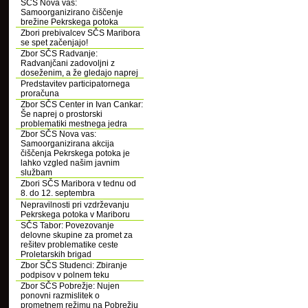
SČS Nova vas:
Samoorganizirano čiščenje
brežine Pekrskega potoka
Zbori prebivalcev SČS Maribora
se spet začenjajo!
Zbor SČS Radvanje:
Radvanjčani zadovoljni z
doseženim, a že gledajo naprej
Predstavitev participatornega
proračuna
Zbor SČS Center in Ivan Cankar:
Še naprej o prostorski
problematiki mestnega jedra
Zbor SČS Nova vas:
Samoorganizirana akcija
čiščenja Pekrskega potoka je
lahko vzgled našim javnim
službam
Zbori SČS Maribora v tednu od
8. do 12. septembra
Nepravilnosti pri vzdrževanju
Pekrskega potoka v Mariboru
SČS Tabor: Povezovanje
delovne skupine za promet za
rešitev problematike ceste
Proletarskih brigad
Zbor SČS Studenci: Zbiranje
podpisov v polnem teku
Zbor SČS Pobrežje: Nujen
ponovni razmislitek o
prometnem režimu na Pobrežju