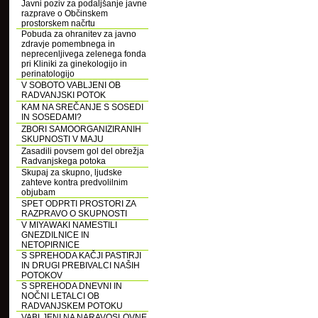
Javni poziv za podaljšanje javne
razprave o Občinskem
prostorskem načrtu
Pobuda za ohranitev za javno
zdravje pomembnega in
neprecenljivega zelenega fonda
pri Kliniki za ginekologijo in
perinatologijo
V SOBOTO VABLJENI OB
RADVANJSKI POTOK
KAM NA SREČANJE S SOSEDI
IN SOSEDAMI?
ZBORI SAMOORGANIZIRANIH
SKUPNOSTI V MAJU
Zasadili povsem gol del obrežja
Radvanjskega potoka
Skupaj za skupno, ljudske
zahteve kontra predvolilnim
objubam
SPET ODPRTI PROSTORI ZA
RAZPRAVO O SKUPNOSTI
V MIYAWAKI NAMESTILI
GNEZDILNICE IN
NETOPIRNICE
S SPREHODA KAČJI PASTIRJI
IN DRUGI PREBIVALCI NAŠIH
POTOKOV
S SPREHODA DNEVNI IN
NOČNI LETALCI OB
RADVANJSKEM POTOKU
VABLJENI NA NARAVOSLOVNE