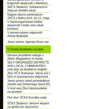
krajevnih skupnosti v Mariboru
SKČS Studenci: Solidarnost in
želja po direktni akciji
Najave zborov prebivalcev
SKČS v tednu od 6. do 12. maja
V Samoorganizirani četrtni
skupnosti Center smo iskali
konsenz
V javnem pismu odgovorili
Alenki Bratušek
Javno pismo: Agonija Nova vas
V Centru konkretno na delo
Izbrane prioritetne naloge v
dobro Magdalene in mesta
SELF-ORGANIZED DISTRICTS
AND LOCAL COMMUNITIES -
now also as booklet in english
Zbor SČS Radvanje: Varna pot v
šolo in nezavarovan daljnovod
Javno pismo vsled ponedeljkovi
izredni seji Državnega zbora RS
V novi vasi Zbor tokrat potekal
na prostem
Prvi zbor SČKS Koroška vrata
SČKS Studenci: delovni skupini
za igrišča ter obvoznico