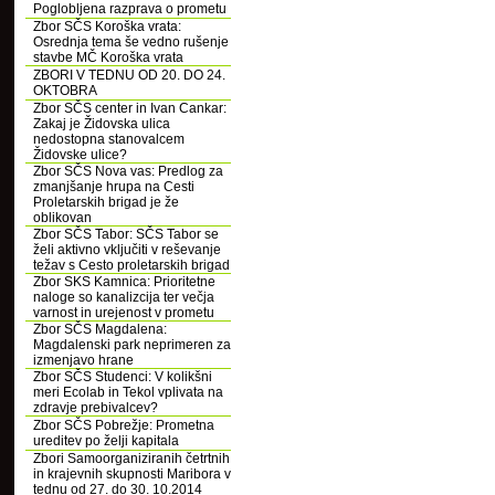
Poglobljena razprava o prometu
Zbor SČS Koroška vrata:
Osrednja tema še vedno rušenje
stavbe MČ Koroška vrata
ZBORI V TEDNU OD 20. DO 24.
OKTOBRA
Zbor SČS center in Ivan Cankar:
Zakaj je Židovska ulica
nedostopna stanovalcem
Židovske ulice?
Zbor SČS Nova vas: Predlog za
zmanjšanje hrupa na Cesti
Proletarskih brigad je že
oblikovan
Zbor SČS Tabor: SČS Tabor se
želi aktivno vključiti v reševanje
težav s Cesto proletarskih brigad
Zbor SKS Kamnica: Prioritetne
naloge so kanalizcija ter večja
varnost in urejenost v prometu
Zbor SČS Magdalena:
Magdalenski park neprimeren za
izmenjavo hrane
Zbor SČS Studenci: V kolikšni
meri Ecolab in Tekol vplivata na
zdravje prebivalcev?
Zbor SČS Pobrežje: Prometna
ureditev po želji kapitala
Zbori Samoorganiziranih četrtnih
in krajevnih skupnosti Maribora v
tednu od 27. do 30. 10.2014