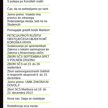
S potepa po Koroških vratih
Čas, da se potrepljamo po rami
Javno pismo: Vsakdo ima
pravico do zdravega
življenjskega okolja, tudi mi na
Studencih
Pomagajte graditi boljši Maribor!
PETICIJA PROTI RUŠITVI
OBSTOJEČEGA OBJEKTA MČ
KOROŠKA VRATA
Sodelovanje pri spremembah
Zakona o lokalni samoupravi ter
Zakona o financiranju občin
ZBORI SČS SEPTEMBRA SPET
V POLNEM ZAGONU
ZBORI SČS od 23. do 29.
septembra
Zbori samoorganiziranih četrtnih
in krajevnih skupnosti 9. do 15.
decembra
Javno pismo: UMIK ZAKONA NI
DOVOLJ!
Zbori SCS Maribora od 16. do
22. decembra 2013
Nova vas: Saga se nadaljuje
Redefinicija srca mesta