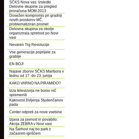
SČKS Nova vas: Izsledki
Delovne skupine za pregled
proračuna MOM 2013
Dosežen kompromis pri gradnji
novih prostorov MČ,
problematiziran promet
Delovna skupina za okolje
organizirala sprehod po Novi
vasi
Nevaren Trg Revolucije
Vse generacije poprijele za
grablje
EN BOJ!
Najave zborov SČKS Maribora v
tednu od 17. do 23. junija
KAKO VARNO NA PIRAMIDO?
Izza televizorja ne bomo nič
spremenili
Kakovost življenja Studenčanov
pada
Center odpreti za nove vsebine
Izjava za javnost in povabilo:
Akcija ZEBRA v Novi vasi
Na Šarhovi naj bo park z
začasnim igriščem