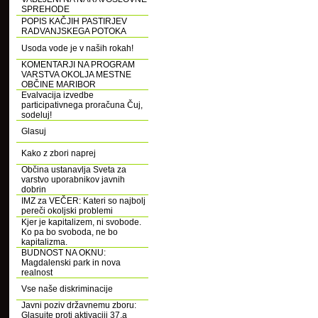
SPREHODE
POPIS KAČJIH PASTIRJEV
RADVANJSKEGA POTOKA
Usoda vode je v naših rokah!
KOMENTARJI NA PROGRAM
VARSTVA OKOLJA MESTNE
OBČINE MARIBOR
Evalvacija izvedbe
participativnega proračuna Čuj,
sodeluj!
Glasuj
Kako z zbori naprej
Občina ustanavlja Sveta za
varstvo uporabnikov javnih
dobrin
IMZ za VEČER: Kateri so najbolj
pereči okoljski problemi
Kjer je kapitalizem, ni svobode.
Ko pa bo svoboda, ne bo
kapitalizma.
BUDNOST NA OKNU:
Magdalenski park in nova
realnost
Vse naše diskriminacije
Javni poziv državnemu zboru:
Glasujte proti aktivaciji 37.a