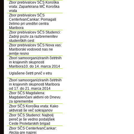
Zbor prebivalcev SČS Koroška
vrata: Zaparkirana MČ Koroška
vrata
Zbor prebivalcev SČS
CenterIvanCankar: Pomagati
želimo pri ureditvi centra
Maribora
Zbor prebivalcev SČS Studenci:
Zadnji poziv za razbremenitev
studenških cest
Zbor prebivalcev SČS Nova vas:
Mariborski vodovod nas ne
jemlje resno
Zbori samoorganiziranih četrtnih
in krajevnih skupnosti
Maribora10. do 14. marca 2014
Uglašene četrti prvič v etru
Zbori samoorganiziranih četrtnih
in krajevnih skupnosti Maribora
od 17. do 21. marca 2014
Zbor SČS Magdalena:
Magdalenčani aktivni ob Dnevu
za spremembe
Zbor SČS Koroška vrata: Kako
aktivirati še več sokrajanov
Zbor SČS Studenci: Najbolj
pereč je še vedno podaljšek
Ceste Proletarskih brigad
Zbor SČS CenterIvanCankar:
Akcija gre naprej