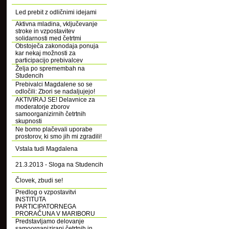
Led prebit z odličnimi idejami
Aktivna mladina, vključevanje
stroke in vzpostavitev
solidarnosti med četrtmi
Obstoječa zakonodaja ponuja
kar nekaj možnosti za
participacijo prebivalcev
Želja po spremembah na
Studencih
Prebivalci Magdalene so se
odločili: Zbori se nadaljujejo!
AKTIVIRAJ SE! Delavnice za
moderatorje zborov
samoorganizirnih četrtnih
skupnosti
Ne bomo plačevali uporabe
prostorov, ki smo jih mi zgradili!
Vstala tudi Magdalena
21.3.2013 - Sloga na Studencih
Človek, zbudi se!
Predlog o vzpostavitvi
INSTITUTA
PARTICIPATORNEGA
PRORAČUNA V MARIBORU
Predstavljamo delovanje
samoorganizirani četrtnih in