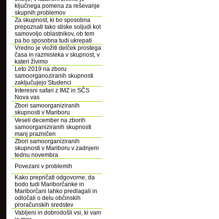
ključnega pomena za reševanje
skupnih problemov
Za skupnost, ki bo sposobna
prepoznati tako stiske soljudi kot
samovoljo oblastnikov, ob tem
pa bo sposobna tudi ukrepati
Vredno je vložiti delček prostega
časa in razmisleka v skupnost, v
kateri živimo
Leto 2019 na zboru
samoorganoziranih skupnosti
zaključujejo Studenci
Interesni safari z IMZ in SČS
Nova vas
Zbori samoorganiziranih
skupnosti v Mariboru
Veseli december na zborih
samoorganiziranih skupnosti
manj prazničen
Zbori samoorganiziranih
skupnosti v Mariboru v zadnjem
tednu novembra
Povezani v problemih
Kako prepričati odgovorne, da
bodo tudi Mariborčanke in
Mariborčani lahko predlagali in
odločali o delu občinskih
proračunskih sredstev
Vabljeni in dobrodošli vsi, ki vam