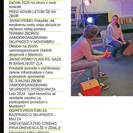
Začnite 2025 na zboru v svoji
soseski
PRED NOVIM LETOM ŠE NA
ZBOR
JAVNO PISMO: Pokažite, da
mestnemu svetu volja občank in
občanov nekaj pomeni
TERMINI ZBOROV
SAMOORGANIZIRANIH
SKUPNOSTI V NOVEMBRU
Oktober na zborih
samoorganiziranih četrtnih
skupnosti v Mariboru
JAVNO PISMO VLADI RS: GAZA
IN BANALNOST ZLA
Poudarki posveta o načrtovanju
zelene infrastrukture v času
podnebnih sprememb
ŠE JUNIJSKI ZBORI
SAMOORGANIZIRANIH
SKUPNOSTI, POTEM PAVZA
Leto 2024 - spet nesrečno ali
vendarle usodno za
participativni proračun v
Mariboru?
ODPRTI PROSTORI ZA
RAZPRAVO O SKUPNOSTI –
MAJ 24
DREVESNICA POD STREHO,
PRVA DREVESCA ŽE V ZEMLJI