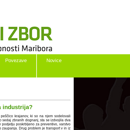
Povezave
Novice
 industrija?
 peščico krajanov, ki so na njem sodelovali
o sedaj zbranih dognanj, sta se izdvojila dva
v podjetju poskrbljeno za preventivo, varstvo
 zaupanja. Drug problem je transport v in iz