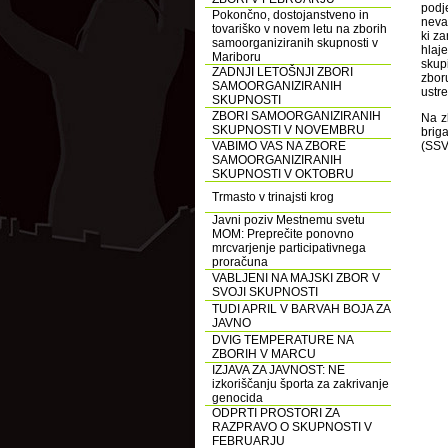
podj
Pokončno, dostojanstveno in
nevar
tovariško v novem letu na zborih
ki za
samoorganiziranih skupnosti v
hlaj
Mariboru
skup
ZADNJI LETOŠNJI ZBORI
zbor
SAMOORGANIZIRANIH
ustre
SKUPNOSTI
ZBORI SAMOORGANIZIRANIH
Na z
SKUPNOSTI V NOVEMBRU
brig
VABIMO VAS NA ZBORE
(SSV
SAMOORGANIZIRANIH
SKUPNOSTI V OKTOBRU
Trmasto v trinajsti krog
Javni poziv Mestnemu svetu
MOM: Preprečite ponovno
mrcvarjenje participativnega
proračuna
VABLJENI NA MAJSKI ZBOR V
SVOJI SKUPNOSTI
TUDI APRIL V BARVAH BOJA ZA
JAVNO
DVIG TEMPERATURE NA
ZBORIH V MARCU
IZJAVA ZA JAVNOST: NE
izkoriščanju športa za zakrivanje
genocida
ODPRTI PROSTORI ZA
RAZPRAVO O SKUPNOSTI V
FEBRUARJU