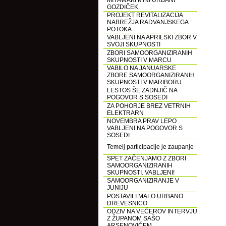
MIYAWAKI MINI URBANI
GOZDIČEK
PROJEKT REVITALIZACIJA
NABREŽJA RADVANJSKEGA
POTOKA
VABLJENI NA APRILSKI ZBOR V
SVOJI SKUPNOSTI
ZBORI SAMOORGANIZIRANIH
SKUPNOSTI V MARCU
VABILO NA JANUARSKE
ZBORE SAMOORGANIZIRANIH
SKUPNOSTI V MARIBORU
LESTOS ŠE ZADNJIČ NA
POGOVOR S SOSEDI
ZA POHORJE BREZ VETRNIH
ELEKTRARN
NOVEMBRA PRAV LEPO
VABLJENI NA POGOVOR S
SOSEDI
Temelj participacije je zaupanje
SPET ZAČENJAMO Z ZBORI
SAMOORGANIZIRANIH
SKUPNOSTI. VABLJENI!
SAMOORGANIZIRANJE V
JUNIJU
POSTAVILI MALO URBANO
DREVESNICO
ODZIV NA VEČEROV INTERVJU
Z ŽUPANOM SAŠO
ARSENOVIČEM