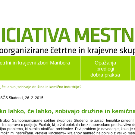
etrtni in krajevni zbori Maribora
Opažanja
predlogi
dobra praksa
če lahko, sobivajo družine in kemična industrija?
 SČS Studenci, 26. 2. 2015
ko lahko, če lahko, sobivajo družine in kemična
li zbor Samoorganizirane četrtne skupnosti Studenci je zaradi tematike pritegnil
č. Iz razprave o podjetju Ecolab, ki je žal potekala brez napovedane predstavitve d
ljna problema, ki skrbita okoliške prebivalce. Prvi problem je nevedenje, kako je 
 možnimi nesrečami. Pretekli »incidenti« krajanov namreč ne polnijo z veliko mero