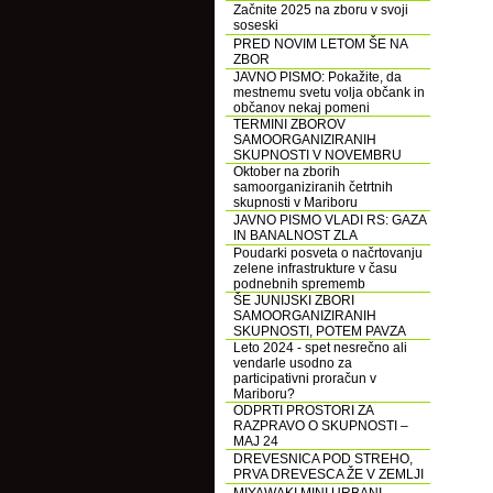
Začnite 2025 na zboru v svoji
soseski
PRED NOVIM LETOM ŠE NA
ZBOR
JAVNO PISMO: Pokažite, da
mestnemu svetu volja občank in
občanov nekaj pomeni
TERMINI ZBOROV
SAMOORGANIZIRANIH
SKUPNOSTI V NOVEMBRU
Oktober na zborih
samoorganiziranih četrtnih
skupnosti v Mariboru
JAVNO PISMO VLADI RS: GAZA
IN BANALNOST ZLA
Poudarki posveta o načrtovanju
zelene infrastrukture v času
podnebnih sprememb
ŠE JUNIJSKI ZBORI
SAMOORGANIZIRANIH
SKUPNOSTI, POTEM PAVZA
Leto 2024 - spet nesrečno ali
vendarle usodno za
participativni proračun v
Mariboru?
ODPRTI PROSTORI ZA
RAZPRAVO O SKUPNOSTI –
MAJ 24
DREVESNICA POD STREHO,
PRVA DREVESCA ŽE V ZEMLJI