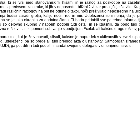
etja, ki se vrši med stanovanjskimi hišami in je razlog za poškodbe na zasebni
nost predvsem za otroke, ki jih v neposredni bližini živi kar precejšnje število. Kraj
radi različnih razlogov na pot ne odrinejo takoj, noči preživljajo neposredno na ulic
enja bodisi zaradi gretja, kalijo nočni red in mir. Udeleženci so mnenja, da je 
ina se je tako okrepila za dodatna člana. Ti bodo pridobili vse potrebne informac
u so delovno skupino v naporih podprli tudi ostali in se izjasnili, da bodo tud
zna rešitev – ali to pomeni sobivanje s podjetjem Ecolab ali kakšno drugo rešitev, 
boru smo, kot je že v navadi, slišali, kakšne je napredek v aktivnostih v zvezi s p
ad, udeleženci pa so predelali tudi predlog akta o ustanovitvi Samoorganiziraneg
UJD), ga potrdili in tudi podelili mandat svojemu delegatu v omenjenem svetu.