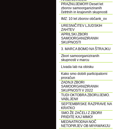
PRAZNUJEMO!!!! Deset let
zborov samoorganiziranih
četrtnih in krajevnih skupnosti
IMZ: 10 let zborov občank_ov
URESNIČITEV LJUDSKIH
ZAHTEV
APRILSKI ZBORI
SAMOORGANIZIRANIH
SKUPNOSTI
3. MARCA BOMO NA ŠTRAJKU
Zbori samoorganiziranih
skupnosti v marcu
Livada lab na obisku
Kako smo dobili participatorni
proračun
ZADNJI ZBORI
SAMOORGANIZIRANIH
SKUPNOSTI V 2022
TUDI OKTOBRA ZBORUJEMO.
VABLJENI!
SEPTEMBRSKE RAZPRAVE NA
KRATKO
SMO ŽE ZAČELI Z ZBORI!
PRIDITE KAJ MIMO!
MEDNATRODNA NOČ
NETOPIRJEV OB MIYAWAKIJU