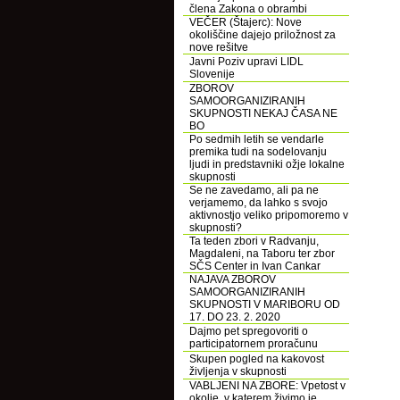
člena Zakona o obrambi
VEČER (Štajerc): Nove
okoliščine dajejo priložnost za
nove rešitve
Javni Poziv upravi LIDL
Slovenije
ZBOROV
SAMOORGANIZIRANIH
SKUPNOSTI NEKAJ ČASA NE
BO
Po sedmih letih se vendarle
premika tudi na sodelovanju
ljudi in predstavniki ožje lokalne
skupnosti
Se ne zavedamo, ali pa ne
verjamemo, da lahko s svojo
aktivnostjo veliko pripomoremo v
skupnosti?
Ta teden zbori v Radvanju,
Magdaleni, na Taboru ter zbor
SČS Center in Ivan Cankar
NAJAVA ZBOROV
SAMOORGANIZIRANIH
SKUPNOSTI V MARIBORU OD
17. DO 23. 2. 2020
Dajmo pet spregovoriti o
participatornem proračunu
Skupen pogled na kakovost
življenja v skupnosti
VABLJENI NA ZBORE: Vpetost v
okolje, v katerem živimo je