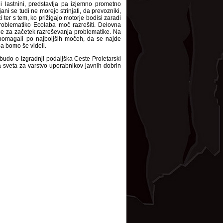
 lastnini, predstavlja pa izjemno prometno
ani se tudi ne morejo strinjati, da prevozniki,
i ter s tem, ko prižigajo motorje bodisi zaradi
problematiko Ecolaba moč razrešiti. Delovna
ije za začetek razreševanja problematike. Na
i pomagali po najboljših močeh, da se najde
pa bomo še videli.
obudo o izgradnji podaljška Ceste Proletarski
a sveta za varstvo uporabnikov javnih dobrin