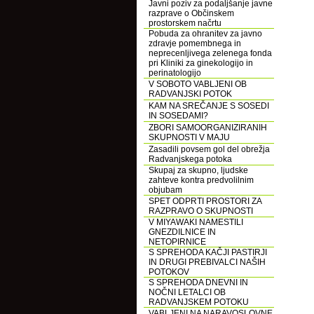
Javni poziv za podaljšanje javne
razprave o Občinskem
prostorskem načrtu
Pobuda za ohranitev za javno
zdravje pomembnega in
neprecenljivega zelenega fonda
pri Kliniki za ginekologijo in
perinatologijo
V SOBOTO VABLJENI OB
RADVANJSKI POTOK
KAM NA SREČANJE S SOSEDI
IN SOSEDAMI?
ZBORI SAMOORGANIZIRANIH
SKUPNOSTI V MAJU
Zasadili povsem gol del obrežja
Radvanjskega potoka
Skupaj za skupno, ljudske
zahteve kontra predvolilnim
objubam
SPET ODPRTI PROSTORI ZA
RAZPRAVO O SKUPNOSTI
V MIYAWAKI NAMESTILI
GNEZDILNICE IN
NETOPIRNICE
S SPREHODA KAČJI PASTIRJI
IN DRUGI PREBIVALCI NAŠIH
POTOKOV
S SPREHODA DNEVNI IN
NOČNI LETALCI OB
RADVANJSKEM POTOKU
VABLJENI NA NARAVOSLOVNE