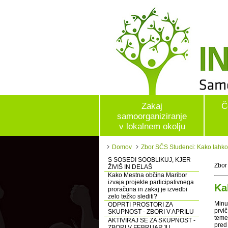
Zakaj
Č
samoorganiziranje
v lokalnem okolju
Domov
Zbor SČS Studenci: Kako lahko, 
S SOSEDI SOOBLIKUJ, KJER
Zbor
ŽIVIŠ IN DELAŠ
Kako Mestna občina Maribor
izvaja projekte participativnega
Ka
proračuna in zakaj je izvedbi
zelo težko slediti?
Minu
ODPRTI PROSTORI ZA
prvi
SKUPNOST - ZBORI V APRILU
teme
AKTIVIRAJ SE ZA SKUPNOST -
pred
ZBORI V FEBRUARJU