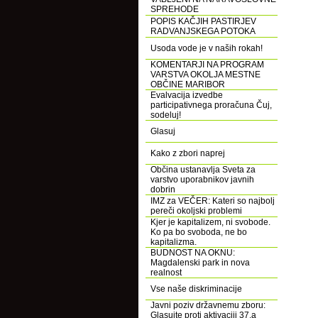
SPREHODE
POPIS KAČJIH PASTIRJEV
RADVANJSKEGA POTOKA
Usoda vode je v naših rokah!
KOMENTARJI NA PROGRAM
VARSTVA OKOLJA MESTNE
OBČINE MARIBOR
Evalvacija izvedbe
participativnega proračuna Čuj,
sodeluj!
Glasuj
Kako z zbori naprej
Občina ustanavlja Sveta za
varstvo uporabnikov javnih
dobrin
IMZ za VEČER: Kateri so najbolj
pereči okoljski problemi
Kjer je kapitalizem, ni svobode.
Ko pa bo svoboda, ne bo
kapitalizma.
BUDNOST NA OKNU:
Magdalenski park in nova
realnost
Vse naše diskriminacije
Javni poziv državnemu zboru:
Glasujte proti aktivaciji 37.a