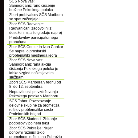
SČS Nova vas:
Samoorganizirano čiščenje
brežine Pekrskega potoka
Zbori prebivalcev SČS Maribora
se spet začenjajo!
Zbor SČS Radvanje:
Radvanjčani zadovoljni z
doseženim, a že gledajo naprej
Predstavitev participatornega
proračuna
Zbor SČS Center in Ivan Cankar:
Še naprej o prostorski
problematiki mestnega jedra
Zbor SČS Nova vas:
Samoorganizirana akcija
čiščenja Pekrskega potoka je
lahko vzgled našim javnim
službam
Zbori SČS Maribora v tednu od
8. do 12. septembra
Nepravilnosti pri vzdrževanju
Pekrskega potoka v Mariboru
SČS Tabor: Povezovanje
delovne skupine za promet za
rešitev problematike ceste
Proletarskih brigad
Zbor SČS Studenci: Zbiranje
podpisov v polnem teku
Zbor SČS Pobrežje: Nujen
ponovni razmislitek o
prometnem režimu na Pobrežju