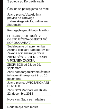
S potepa po Koroških vratih
Čas, da se potrepljamo po rami
Javno pismo: Vsakdo ima
pravico do zdravega
življenjskega okolja, tudi mi na
Studencih
Pomagajte graditi boljši Maribor!
PETICIJA PROTI RUŠITVI
OBSTOJEČEGA OBJEKTA MČ
KOROŠKA VRATA
Sodelovanje pri spremembah
Zakona o lokalni samoupravi ter
Zakona o financiranju občin
ZBORI SČS SEPTEMBRA SPET
V POLNEM ZAGONU
ZBORI SČS od 23. do 29.
septembra
Zbori samoorganiziranih četrtnih
in krajevnih skupnosti 9. do 15.
decembra
Javno pismo: UMIK ZAKONA NI
DOVOLJ!
Zbori SCS Maribora od 16. do
22. decembra 2013
Nova vas: Saga se nadaljuje
Redefinicija srca mesta