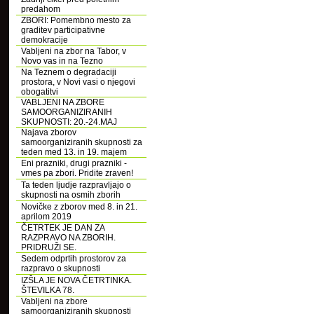
predahom
ZBORI: Pomembno mesto za
graditev participativne
demokracije
Vabljeni na zbor na Tabor, v
Novo vas in na Tezno
Na Teznem o degradaciji
prostora, v Novi vasi o njegovi
obogatitvi
VABLJENI NA ZBORE
SAMOORGANIZIRANIH
SKUPNOSTI: 20.-24.MAJ
Najava zborov
samoorganiziranih skupnosti za
teden med 13. in 19. majem
Eni prazniki, drugi prazniki -
vmes pa zbori. Pridite zraven!
Ta teden ljudje razpravljajo o
skupnosti na osmih zborih
Novičke z zborov med 8. in 21.
aprilom 2019
ČETRTEK JE DAN ZA
RAZPRAVO NA ZBORIH.
PRIDRUŽI SE.
Sedem odprtih prostorov za
razpravo o skupnosti
IZŠLA JE NOVA ČETRTINKA.
ŠTEVILKA 78.
Vabljeni na zbore
samoorganiziranih skupnosti