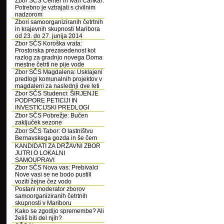
Zbor SČS Center in Ivan Cankar:
Potrebno je vztrajati s civilnim
nadzorom
Zbori samoorganiziranih četrtnih
in krajevnih skupnosti Maribora
od 23. do 27. junija 2014
Zbor SČS Koroška vrata:
Prostorska prezasedenost kot
razlog za gradnjo novega Doma
mestne četrti ne pije vode
Zbor SČS Magdalena: Usklajeni
predlogi komunalnih projektov v
magdaleni za naslednji dve leti
Zbor SČS Studenci: ŠIRJENJE
PODPORE PETICIJI IN
INVESTICIJSKI PREDLOGI
Zbor SČS Pobrežje: Bučen
zaključek sezone
Zbor SČS Tabor: O lastništvu
Bernavskega gozda in še čem
KANDIDATI ZA DRŽAVNI ZBOR
JUTRI O LOKALNI
SAMOUPRAVI
Zbor SČS Nova vas: Prebivalci
Nove vasi se ne bodo pustili
voziti žejne čez vodo
Postani moderator zborov
samoorganiziranih četrtnih
skupnosti v Mariboru
Kako se zgodijo spremembe? Ali
želiš biti del njih?