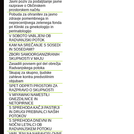
Javni poziv za podaljšanje javne
razprave o Občinskem
prostorskem načrtu
Pobuda za ohranitev za javno
zdravje pomembnega in
neprecenljivega zelenega fonda
pri Kliniki za ginekologijo in
perinatologijo
V SOBOTO VABLJENI OB
RADVANJSKI POTOK
KAM NA SREČANJE S SOSEDI
IN SOSEDAMI?
ZBORI SAMOORGANIZIRANIH
SKUPNOSTI V MAJU
Zasadili povsem gol del obrežja
Radvanjskega potoka
Skupaj za skupno, ljudske
zahteve kontra predvolilnim
objubam
SPET ODPRTI PROSTORI ZA
RAZPRAVO O SKUPNOSTI
V MIYAWAKI NAMESTILI
GNEZDILNICE IN
NETOPIRNICE
S SPREHODA KAČJI PASTIRJI
IN DRUGI PREBIVALCI NAŠIH
POTOKOV
S SPREHODA DNEVNI IN
NOČNI LETALCI OB
RADVANJSKEM POTOKU
VABLJENI NA NARAVOSLOVNE