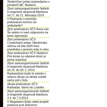
Studenčani sedaj razpravljamo v
prostorih MČ Studenci
Zbori samoorganiziranih četrtnih
in krajevnih skupnosti Maribora
od 17. do 21. februarja 2014
V Radvanju s pomočjo
prebivalcev končno do
ambulante?
Zbor prebivalcev SČS Nova vas:
Še vedno ni vseh odgovorov na
temo ogrevanja
Zbor prebivalcev SČS
CenterIvanCankar: Mariborska
občina od leta 2005 brez
pravilnika o javnem redu in miru
Zbor prebivalcev SČS Studenci:
Prvi korak za odpravo krivic je
javna razprava
Zbori samoorganiziranih četrtnih
in krajevnih skupnosti Maribora
od 24. do 28. 2. 2014
Radvanjčani bodo to soboto z
udarno akcijo za otroke uredili
varno pot v šolo
Akcija prebivalcev SČS
Radvanje: Varno do Ludvika
Zbori samoorganiziranih četrtnih
in krajevnih skupnosti Maribora
3.3. do 7.3.2014
V Magdaleni želijo videti projekt
podvoza pod železnico