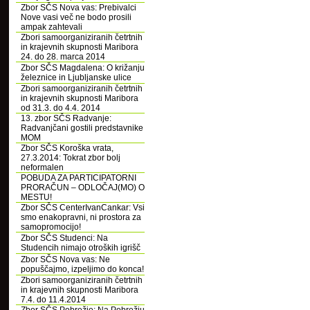
Zbor SČS Nova vas: Prebivalci
Nove vasi več ne bodo prosili
ampak zahtevali
Zbori samoorganiziranih četrtnih
in krajevnih skupnosti Maribora
24. do 28. marca 2014
Zbor SČS Magdalena: O križanju
železnice in Ljubljanske ulice
Zbori samoorganiziranih četrtnih
in krajevnih skupnosti Maribora
od 31.3. do 4.4. 2014
13. zbor SČS Radvanje:
Radvanjčani gostili predstavnike
MOM
Zbor SČS Koroška vrata,
27.3.2014: Tokrat zbor bolj
neformalen
POBUDA ZA PARTICIPATORNI
PRORAČUN – ODLOČAJ(MO) O
MESTU!
Zbor SČS CenterIvanCankar: Vsi
smo enakopravni, ni prostora za
samopromocijo!
Zbor SČS Studenci: Na
Studencih nimajo otroških igrišč
Zbor SČS Nova vas: Ne
popuščajmo, izpeljimo do konca!
Zbori samoorganiziranih četrtnih
in krajevnih skupnosti Maribora
7.4. do 11.4.2014