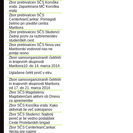
Zbor prebivalcev SČS Koroška
vrata: Zaparkirana MČ Koroška
vrata
Zbor prebivalcev SČS
CenterIvanCankar: Pomagati
želimo pri ureditvi centra
Maribora
Zbor prebivalcev SČS Studenci:
Zadnji poziv za razbremenitev
studenških cest
Zbor prebivalcev SČS Nova vas:
Mariborski vodovod nas ne
jemlje resno
Zbori samoorganiziranih četrtnih
in krajevnih skupnosti
Maribora10. do 14. marca 2014
Uglašene četrti prvič v etru
Zbori samoorganiziranih četrtnih
in krajevnih skupnosti Maribora
od 17. do 21. marca 2014
Zbor SČS Magdalena:
Magdalenčani aktivni ob Dnevu
za spremembe
Zbor SČS Koroška vrata: Kako
aktivirati še več sokrajanov
Zbor SČS Studenci: Najbolj
pereč je še vedno podaljšek
Ceste Proletarskih brigad
Zbor SČS CenterIvanCankar:
Akcija gre naprej