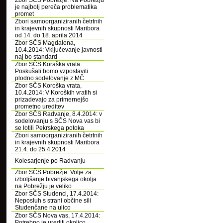
Zbor SČS Pobrežje: Na Pobrežju
je najbolj pereča problematika
promet
Zbori samoorganiziranih četrtnih
in krajevnih skupnosti Maribora
od 14. do 18. aprila 2014
Zbor SČS Magdalena,
10.4.2014: Vključevanje javnosti
naj bo standard
Zbor SČS Koraška vrata:
Poskušali bomo vzpostaviti
plodno sodelovanje z MČ
Zbor SČS Koroška vrata,
10.4.2014: V Koroških vratih si
prizadevajo za primernejšo
prometno ureditev
Zbor SČS Radvanje, 8.4.2014: v
sodelovanju s SČS Nova vas bi
se lotili Pekrskega potoka
Zbori samoorganiziranih četrtnih
in krajevnih skupnosti Maribora
21.4. do 25.4.2014
Kolesarjenje po Radvanju
Zbor SČS Pobrežje: Volje za
izboljšanje bivanjskega okolja
na Pobrežju je veliko
Zbor SČS Studenci, 17.4.2014:
Neposluh s strani občine sili
Studenčane na ulico
Zbor SČS Nova vas, 17.4.2014:
Potrebno je urediti okolico