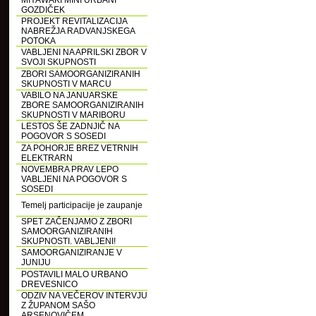
MIYAWAKI MINI URBANI
GOZDIČEK
PROJEKT REVITALIZACIJA
NABREŽJA RADVANJSKEGA
POTOKA
VABLJENI NA APRILSKI ZBOR V
SVOJI SKUPNOSTI
ZBORI SAMOORGANIZIRANIH
SKUPNOSTI V MARCU
VABILO NA JANUARSKE
ZBORE SAMOORGANIZIRANIH
SKUPNOSTI V MARIBORU
LESTOS ŠE ZADNJIČ NA
POGOVOR S SOSEDI
ZA POHORJE BREZ VETRNIH
ELEKTRARN
NOVEMBRA PRAV LEPO
VABLJENI NA POGOVOR S
SOSEDI
Temelj participacije je zaupanje
SPET ZAČENJAMO Z ZBORI
SAMOORGANIZIRANIH
SKUPNOSTI. VABLJENI!
SAMOORGANIZIRANJE V
JUNIJU
POSTAVILI MALO URBANO
DREVESNICO
ODZIV NA VEČEROV INTERVJU
Z ŽUPANOM SAŠO
ARSENOVIČEM