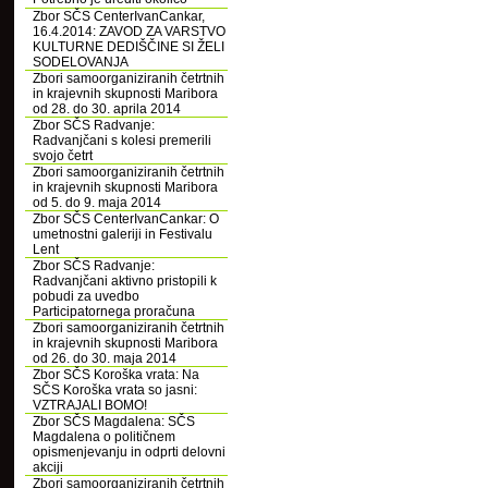
Zbor SČS CenterIvanCankar,
16.4.2014: ZAVOD ZA VARSTVO
KULTURNE DEDIŠČINE SI ŽELI
SODELOVANJA
Zbori samoorganiziranih četrtnih
in krajevnih skupnosti Maribora
od 28. do 30. aprila 2014
Zbor SČS Radvanje:
Radvanjčani s kolesi premerili
svojo četrt
Zbori samoorganiziranih četrtnih
in krajevnih skupnosti Maribora
od 5. do 9. maja 2014
Zbor SČS CenterIvanCankar: O
umetnostni galeriji in Festivalu
Lent
Zbor SČS Radvanje:
Radvanjčani aktivno pristopili k
pobudi za uvedbo
Participatornega proračuna
Zbori samoorganiziranih četrtnih
in krajevnih skupnosti Maribora
od 26. do 30. maja 2014
Zbor SČS Koroška vrata: Na
SČS Koroška vrata so jasni:
VZTRAJALI BOMO!
Zbor SČS Magdalena: SČS
Magdalena o političnem
opismenjevanju in odprti delovni
akciji
Zbori samoorganiziranih četrtnih