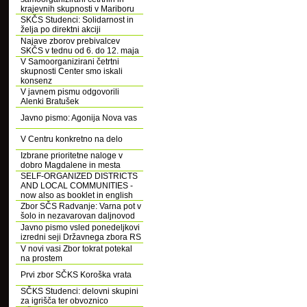
krajevnih skupnosti v Mariboru
SKČS Studenci: Solidarnost in
želja po direktni akciji
Najave zborov prebivalcev
SKČS v tednu od 6. do 12. maja
V Samoorganizirani četrtni
skupnosti Center smo iskali
konsenz
V javnem pismu odgovorili
Alenki Bratušek
Javno pismo: Agonija Nova vas
V Centru konkretno na delo
Izbrane prioritetne naloge v
dobro Magdalene in mesta
SELF-ORGANIZED DISTRICTS
AND LOCAL COMMUNITIES -
now also as booklet in english
Zbor SČS Radvanje: Varna pot v
šolo in nezavarovan daljnovod
Javno pismo vsled ponedeljkovi
izredni seji Državnega zbora RS
V novi vasi Zbor tokrat potekal
na prostem
Prvi zbor SČKS Koroška vrata
SČKS Studenci: delovni skupini
za igrišča ter obvoznico