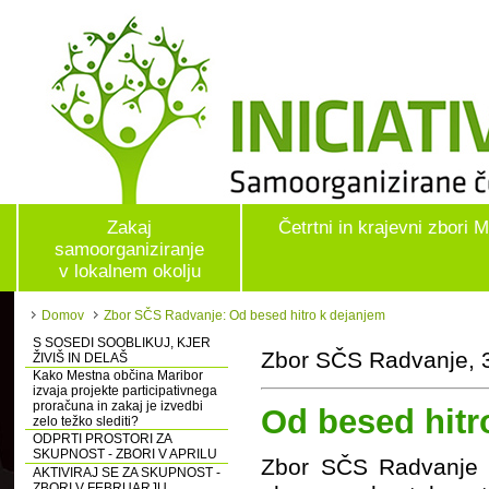
Zakaj
Četrtni in krajevni zbori 
samoorganiziranje
v lokalnem okolju
Domov
Zbor SČS Radvanje: Od besed hitro k dejanjem
S SOSEDI SOOBLIKUJ, KJER
Zbor SČS Radvanje, 3
ŽIVIŠ IN DELAŠ
Kako Mestna občina Maribor
izvaja projekte participativnega
proračuna in zakaj je izvedbi
Od besed hitr
zelo težko slediti?
ODPRTI PROSTORI ZA
SKUPNOST - ZBORI V APRILU
Zbor SČS Radvanje je
AKTIVIRAJ SE ZA SKUPNOST -
ZBORI V FEBRUARJU