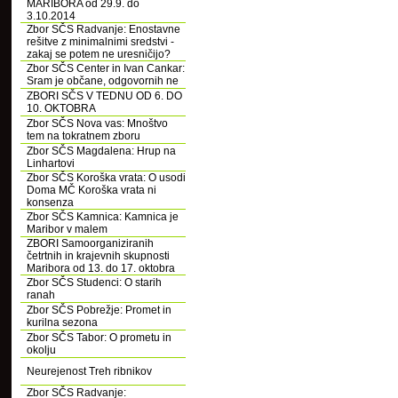
MARIBORA od 29.9. do
3.10.2014
Zbor SČS Radvanje: Enostavne
rešitve z minimalnimi sredstvi -
zakaj se potem ne uresničijo?
Zbor SČS Center in Ivan Cankar:
Sram je občane, odgovornih ne
ZBORI SČS V TEDNU OD 6. DO
10. OKTOBRA
Zbor SČS Nova vas: Mnoštvo
tem na tokratnem zboru
Zbor SČS Magdalena: Hrup na
Linhartovi
Zbor SČS Koroška vrata: O usodi
Doma MČ Koroška vrata ni
konsenza
Zbor SČS Kamnica: Kamnica je
Maribor v malem
ZBORI Samoorganiziranih
četrtnih in krajevnih skupnosti
Maribora od 13. do 17. oktobra
Zbor SČS Studenci: O starih
ranah
Zbor SČS Pobrežje: Promet in
kurilna sezona
Zbor SČS Tabor: O prometu in
okolju
Neurejenost Treh ribnikov
Zbor SČS Radvanje: