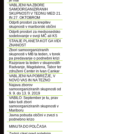
je mar
VABLJENI NA ZBORE
SAMOORGANIZIRANIH
SKUPNOSTI V TEDNU MED 21.
IN 27. OKTOBROM
Odprti prostori za krepitev
skupnosti v mariborski občini
Odprti prostori za medsosedsko
sodelovanje v svoji MČ ali KS
STANJE PLANETA KOT GA VIDI
ZNANOST
Zbori samoorganiziranih
skupnosti v MB ta teden, v torek
pa predavanje o podnebni krizi
Razprave ta teden v skupnostih
Radvanje, Magdalena, Tabor ter
združeni Center in Ivan Cankar
VABLJENI NA POBREŽJE, V
NOVO VAS IN NA TEZNO
Najava zborov
samoorganiziranih skupnosti od
9. 9. do 13. 9. 2019
VABILO: September je tu, prav
tako tudi zbori
samoorganiziranih skupnosti v
Mariboru
Javna pobuda občini v zvezi s
podnebno krizo
MINUTA DO POLČASA
Zadnji cikel pred poletnim