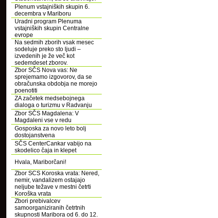
Plenum vstajniških skupin 6.
decembra v Mariboru
Uradni program Plenuma
vstajniških skupin Centralne
evrope
Na sedmih zborih vsak mesec
sodeluje preko sto ljudi –
izvedenih je že več kot
sedemdeset zborov.
Zbor SČS Nova vas: Ne
sprejemamo izgovorov, da se
obračunska obdobja ne morejo
poenotiti
ZA začetek medsebojnega
dialoga o turizmu v Radvanju
Zbor SČS Magdalena: V
Magdaleni vse v redu
Gosposka za novo leto bolj
dostojanstvena
SČS CenterCankar vabijo na
skodelico čaja in klepet
Hvala, Mariborčani!
Zbor SCS Koroska vrata: Nered,
nemir, vandalizem ostajajo
neljube težave v mestni četrti
Koroška vrata
Zbori prebivalcev
samoorganiziranih četrtnih
skupnosti Maribora od 6. do 12.