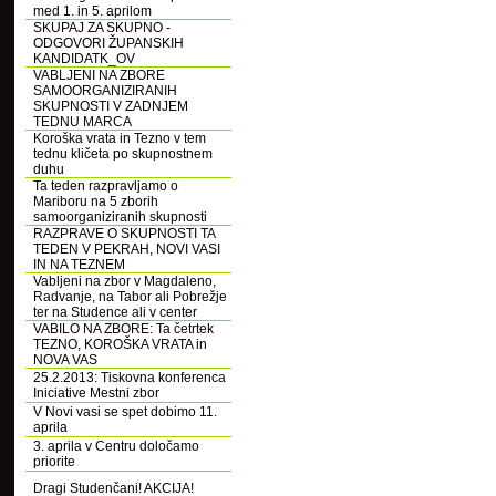
med 1. in 5. aprilom
SKUPAJ ZA SKUPNO -
ODGOVORI ŽUPANSKIH
KANDIDATK_OV
VABLJENI NA ZBORE
SAMOORGANIZIRANIH
SKUPNOSTI V ZADNJEM
TEDNU MARCA
Koroška vrata in Tezno v tem
tednu kličeta po skupnostnem
duhu
Ta teden razpravljamo o
Mariboru na 5 zborih
samoorganiziranih skupnosti
RAZPRAVE O SKUPNOSTI TA
TEDEN V PEKRAH, NOVI VASI
IN NA TEZNEM
Vabljeni na zbor v Magdaleno,
Radvanje, na Tabor ali Pobrežje
ter na Studence ali v center
VABILO NA ZBORE: Ta četrtek
TEZNO, KOROŠKA VRATA in
NOVA VAS
25.2.2013: Tiskovna konferenca
Iniciative Mestni zbor
V Novi vasi se spet dobimo 11.
aprila
3. aprila v Centru določamo
priorite
Dragi Studenčani! AKCIJA!