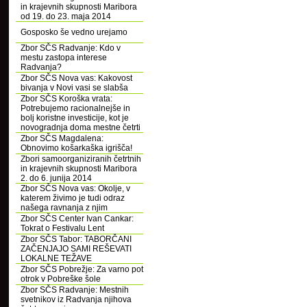
in krajevnih skupnosti Maribora
od 19. do 23. maja 2014
Gosposko še vedno urejamo
Zbor SČS Radvanje: Kdo v
mestu zastopa interese
Radvanja?
Zbor SČS Nova vas: Kakovost
bivanja v Novi vasi se slabša
Zbor SČS Koroška vrata:
Potrebujemo racionalnejše in
bolj koristne investicije, kot je
novogradnja doma mestne četrti
Zbor SČS Magdalena:
Obnovimo košarkaška igrišča!
Zbori samoorganiziranih četrtnih
in krajevnih skupnosti Maribora
2. do 6. junija 2014
Zbor SČS Nova vas: Okolje, v
katerem živimo je tudi odraz
našega ravnanja z njim
Zbor SČS Center Ivan Cankar:
Tokrat o Festivalu Lent
Zbor SČS Tabor: TABORČANI
ZAČENJAJO SAMI REŠEVATI
LOKALNE TEŽAVE
Zbor SČS Pobrežje: Za varno pot
otrok v Pobreške šole
Zbor SČS Radvanje: Mestnih
svetnikov iz Radvanja njihova