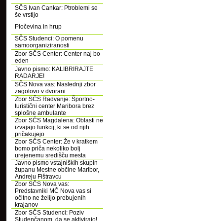
SČS Ivan Cankar: Ptroblemi se
še vrstijo
Pločevina in hrup
SČS Studenci: O pomenu
samoorganiziranosti
Zbor SČS Center: Center naj bo
eden
Javno pismo: KALIBRIRAJTE
RADARJE!
SČS Nova vas: Naslednji zbor
zagotovo v dvorani
Zbor SČS Radvanje: Športno-
turistični center Maribora brez
splošne ambulante
Zbor SČS Magdalena: Oblasti ne
izvajajo funkcij, ki se od njih
pričakujejo
Zbor SČS Center: Že v kratkem
bomo priča nekoliko bolj
urejenemu središču mesta
Javno pismo vstajniških skupin
županu Mestne občine Maribor,
Andreju Fištravcu
Zbor SČS Nova vas:
Predstavniki MČ Nova vas si
očitno ne želijo prebujenih
krajanov
Zbor SČS Studenci: Poziv
Studenčanom, da se aktivirajo!