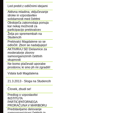
Led prebit z odličnimi idejami
Aktivna mladina, vključevanje
stroke in vzpostavitev
solidarnosti med četrtmi
Obstoječa zakonodaja ponuja
kar nekaj možnosti za
participacijo prebivalcev
Želja po spremembah na
Studencih
Prebivalci Magdalene so se
odločili: Zbori se nadaljujejo!
AKTIVIRAJ SE! Delavnice za
moderatorje zborov
samoorganizirnih četrtnih
skupnosti
Ne bomo plačevali uporabe
prostorov, ki smo jih mi zgradili!
Vstala tudi Magdalena
21.3.2013 - Sloga na Studencih
Človek, zbudi se!
Predlog o vzpostavitvi
INSTITUTA
PARTICIPATORNEGA
PRORAČUNA V MARIBORU
Predstavljamo delovanje
samoorganizirani četrtnih in