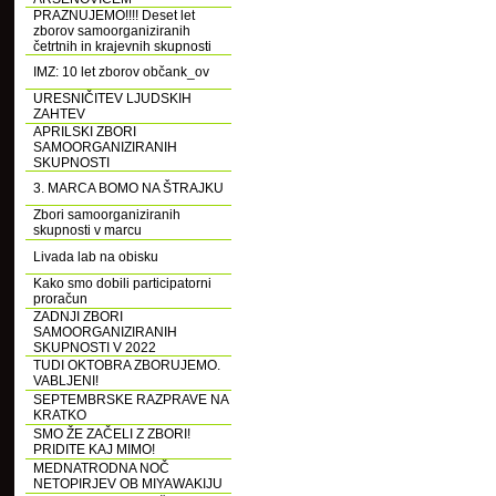
PRAZNUJEMO!!!! Deset let
zborov samoorganiziranih
četrtnih in krajevnih skupnosti
IMZ: 10 let zborov občank_ov
URESNIČITEV LJUDSKIH
ZAHTEV
APRILSKI ZBORI
SAMOORGANIZIRANIH
SKUPNOSTI
3. MARCA BOMO NA ŠTRAJKU
Zbori samoorganiziranih
skupnosti v marcu
Livada lab na obisku
Kako smo dobili participatorni
proračun
ZADNJI ZBORI
SAMOORGANIZIRANIH
SKUPNOSTI V 2022
TUDI OKTOBRA ZBORUJEMO.
VABLJENI!
SEPTEMBRSKE RAZPRAVE NA
KRATKO
SMO ŽE ZAČELI Z ZBORI!
PRIDITE KAJ MIMO!
MEDNATRODNA NOČ
NETOPIRJEV OB MIYAWAKIJU