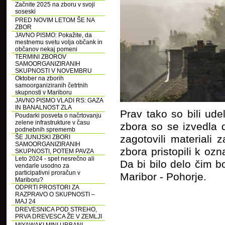
Začnite 2025 na zboru v svoji
soseski
PRED NOVIM LETOM ŠE NA
ZBOR
JAVNO PISMO: Pokažite, da
mestnemu svetu volja občank in
občanov nekaj pomeni
TERMINI ZBOROV
SAMOORGANIZIRANIH
SKUPNOSTI V NOVEMBRU
Oktober na zborih
samoorganiziranih četrtnih
skupnosti v Mariboru
JAVNO PISMO VLADI RS: GAZA
IN BANALNOST ZLA
Prav tako so bili ude
Poudarki posveta o načrtovanju
zelene infrastrukture v času
zbora so se izvedla 
podnebnih sprememb
zagotovili materiali
ŠE JUNIJSKI ZBORI
SAMOORGANIZIRANIH
zbora pristopili k oz
SKUPNOSTI, POTEM PAVZA
Leto 2024 - spet nesrečno ali
Da bi bilo delo čim 
vendarle usodno za
participativni proračun v
Maribor - Pohorje.
Mariboru?
ODPRTI PROSTORI ZA
RAZPRAVO O SKUPNOSTI –
MAJ 24
DREVESNICA POD STREHO,
PRVA DREVESCA ŽE V ZEMLJI