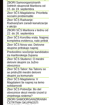
ZBORI Samoorganiziranih
četrtnih skupnosti Maribora od
15. do 19. septembra
Zbor SČS Magdalena: Prioriteta
socialni problematiki
Zbor SČS Radvanje:
Radvanjčani zaradi kanalizacije
v akcijo
ZBORI SČS Maribora v tednu od
22. do 26. septembra
Zbor SČS Koroška vrata: Najprej
kompletna evidenca, nato pritisk
Zbor SČS Nova vas: Delovne
skupine pritiskajo naprej
Predvolilno soočenje kandidatov
za mariboskega župana
Zbor SČS Studenci: O mestni
delovni skupini za Južno
obvoznico
Zbor SČS Tabor: Na Taboru so
se pridružili mestni delovni
skupini za komunalo
Zbor SČS Magdalena: V
Magdaleni še naprej na temo
solidarnosti
Zbor SČS Pobrežje: Bo del
obvoznice skozi mesto izvzet iz
vinjetnega sistema?
ZBORI SAMOORGANIZIRANIH
ČETRTNIH SKUPNOSTI