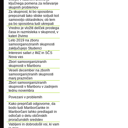
ključnega pomena za reševanje
skupnih problemov
Za skupnost, ki bo sposobna
prepoznati tako stiske soljudi kot
samovoljo oblastnikov, ob tem
pa bo sposobna tudi ukrepati
Vredno je vložiti delček prostega
časa in razmisleka v skupnost, v
kateri živimo
Leto 2019 na zboru
samoorganoziranih skupnosti
zaključujejo Studenci
Interesni safari z IMZ in SČS
Nova vas
Zbori samoorganiziranih
skupnosti v Mariboru
Veseli december na zborih
samoorganiziranih skupnosti
manj prazničen
Zbori samoorganiziranih
skupnosti v Mariboru v zadnjem
tednu novembra
Povezani v problemih
Kako prepričati odgovorne, da
bodo tudi Mariborčanke in
Mariborčani lahko predlagali in
odločali o delu občinskih
proračunskih sredstev
Vabljeni in dobrodošli vsi, ki vam