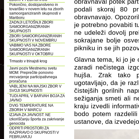
obravnaval potek part
Pokončno, dostojanstveno in
podali skoraj 80 pr
tovariško v novem letu na zborih
samoorganiziranih skupnosti v
obravnavajo. Opozoril
Mariboru
ZADNJI LETOŠNJI ZBORI
je potrebno povabiti t
SAMOORGANIZIRANIH
SKUPNOSTI
ne udeleži dovolj pre
ZBORI SAMOORGANIZIRANIH
sokrajane bolje osves
SKUPNOSTI V NOVEMBRU
VABIMO VAS NA ZBORE
pikniku in se jih pozo
SAMOORGANIZIRANIH
SKUPNOSTI V OKTOBRU
Glavna tema, ki jo je
Trmasto v trinajsti krog
zaradi nečistega izgo
Javni poziv Mestnemu svetu
MOM: Preprečite ponovno
hujša. Zrak tako p
mrcvarjenje participativnega
proračuna
ugotavljajo, da je ra
VABLJENI NA MAJSKI ZBOR V
čistejših gorilnih n
SVOJI SKUPNOSTI
TUDI APRIL V BARVAH BOJA ZA
sežiganja smeti ali n
JAVNO
kraju izvedli informat
DVIG TEMPERATURE NA
ZBORIH V MARCU
bodo potem razdelil
IZJAVA ZA JAVNOST: NE
izkoriščanju športa za zakrivanje
ustanove, da izvedej
genocida
ODPRTI PROSTORI ZA
RAZPRAVO O SKUPNOSTI V
FEBRUARJU