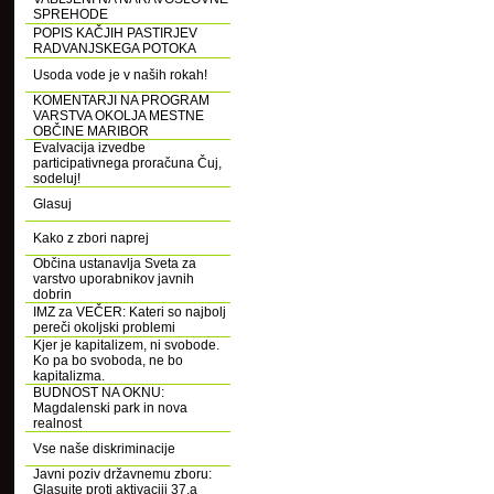
SPREHODE
POPIS KAČJIH PASTIRJEV
RADVANJSKEGA POTOKA
Usoda vode je v naših rokah!
KOMENTARJI NA PROGRAM
VARSTVA OKOLJA MESTNE
OBČINE MARIBOR
Evalvacija izvedbe
participativnega proračuna Čuj,
sodeluj!
Glasuj
Kako z zbori naprej
Občina ustanavlja Sveta za
varstvo uporabnikov javnih
dobrin
IMZ za VEČER: Kateri so najbolj
pereči okoljski problemi
Kjer je kapitalizem, ni svobode.
Ko pa bo svoboda, ne bo
kapitalizma.
BUDNOST NA OKNU:
Magdalenski park in nova
realnost
Vse naše diskriminacije
Javni poziv državnemu zboru:
Glasujte proti aktivaciji 37.a