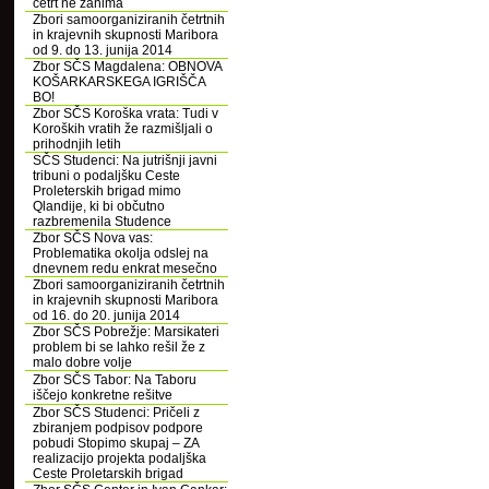
četrt ne zanima
Zbori samoorganiziranih četrtnih
in krajevnih skupnosti Maribora
od 9. do 13. junija 2014
Zbor SČS Magdalena: OBNOVA
KOŠARKARSKEGA IGRIŠČA
BO!
Zbor SČS Koroška vrata: Tudi v
Koroških vratih že razmišljali o
prihodnjih letih
SČS Studenci: Na jutrišnji javni
tribuni o podaljšku Ceste
Proleterskih brigad mimo
Qlandije, ki bi občutno
razbremenila Studence
Zbor SČS Nova vas:
Problematika okolja odslej na
dnevnem redu enkrat mesečno
Zbori samoorganiziranih četrtnih
in krajevnih skupnosti Maribora
od 16. do 20. junija 2014
Zbor SČS Pobrežje: Marsikateri
problem bi se lahko rešil že z
malo dobre volje
Zbor SČS Tabor: Na Taboru
iščejo konkretne rešitve
Zbor SČS Studenci: Pričeli z
zbiranjem podpisov podpore
pobudi Stopimo skupaj – ZA
realizacijo projekta podaljška
Ceste Proletarskih brigad