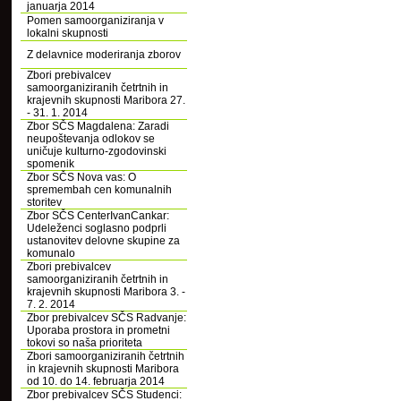
januarja 2014
Pomen samoorganiziranja v
lokalni skupnosti
Z delavnice moderiranja zborov
Zbori prebivalcev
samoorganiziranih četrtnih in
krajevnih skupnosti Maribora 27.
- 31. 1. 2014
Zbor SČS Magdalena: Zaradi
neupoštevanja odlokov se
uničuje kulturno-zgodovinski
spomenik
Zbor SČS Nova vas: O
spremembah cen komunalnih
storitev
Zbor SČS CenterIvanCankar:
Udeleženci soglasno podprli
ustanovitev delovne skupine za
komunalo
Zbori prebivalcev
samoorganiziranih četrtnih in
krajevnih skupnosti Maribora 3. -
7. 2. 2014
Zbor prebivalcev SČS Radvanje:
Uporaba prostora in prometni
tokovi so naša prioriteta
Zbori samoorganiziranih četrtnih
in krajevnih skupnosti Maribora
od 10. do 14. februarja 2014
Zbor prebivalcev SČS Studenci: