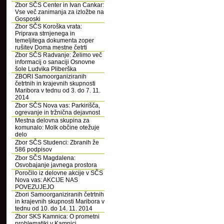
Zbor SČS Center in Ivan Cankar:
Vse več zanimanja za izložbe na
Gosposki
Zbor SČS Koroška vrata:
Priprava strnjenega in
temeljitega dokumenta zoper
rušitev Doma mestne četrti
Zbor SČS Radvanje: Želimo več
informacij o sanaciji Osnovne
šole Ludvika Pliberška
ZBORI Samoorganiziranih
četrtnih in krajevnih skupnosti
Maribora v tednu od 3. do 7. 11.
2014
Zbor SČS Nova vas: Parkirišča,
ogrevanje in tržnična dejavnost
Mestna delovna skupina za
komunalo: Molk občine otežuje
delo
Zbor SČS Studenci: Zbranih že
586 podpisov
Zbor SČS Magdalena:
Osvobajanje javnega prostora
Poročilo iz delovne akcije v SČS
Nova vas: AKCIJE NAS
POVEZUJEJO
Zbori Samoorganiziranih četrtnih
in krajevnih skupnosti Maribora v
tednu od 10. do 14. 11. 2014
Zbor SKS Kamnica: O prometni
problematiki v Kamnici