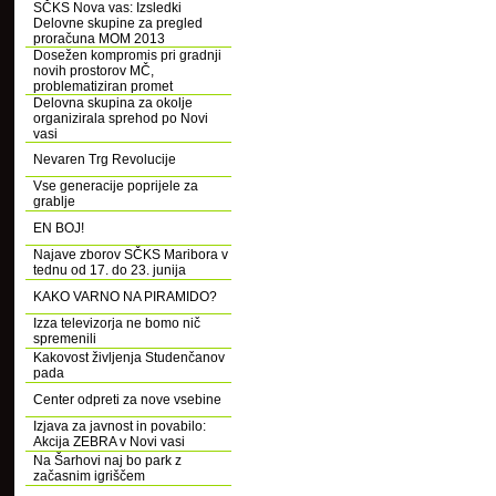
SČKS Nova vas: Izsledki
Delovne skupine za pregled
proračuna MOM 2013
Dosežen kompromis pri gradnji
novih prostorov MČ,
problematiziran promet
Delovna skupina za okolje
organizirala sprehod po Novi
vasi
Nevaren Trg Revolucije
Vse generacije poprijele za
grablje
EN BOJ!
Najave zborov SČKS Maribora v
tednu od 17. do 23. junija
KAKO VARNO NA PIRAMIDO?
Izza televizorja ne bomo nič
spremenili
Kakovost življenja Studenčanov
pada
Center odpreti za nove vsebine
Izjava za javnost in povabilo:
Akcija ZEBRA v Novi vasi
Na Šarhovi naj bo park z
začasnim igriščem