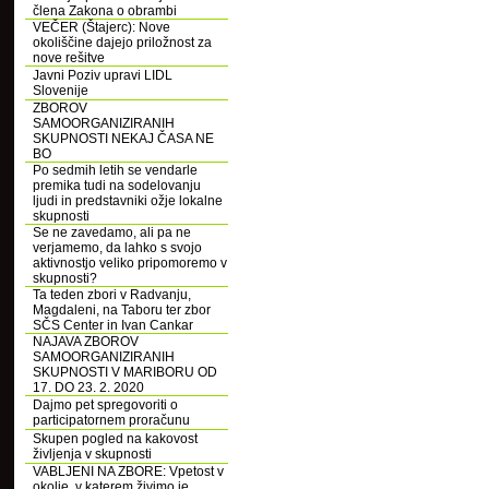
člena Zakona o obrambi
VEČER (Štajerc): Nove
okoliščine dajejo priložnost za
nove rešitve
Javni Poziv upravi LIDL
Slovenije
ZBOROV
SAMOORGANIZIRANIH
SKUPNOSTI NEKAJ ČASA NE
BO
Po sedmih letih se vendarle
premika tudi na sodelovanju
ljudi in predstavniki ožje lokalne
skupnosti
Se ne zavedamo, ali pa ne
verjamemo, da lahko s svojo
aktivnostjo veliko pripomoremo v
skupnosti?
Ta teden zbori v Radvanju,
Magdaleni, na Taboru ter zbor
SČS Center in Ivan Cankar
NAJAVA ZBOROV
SAMOORGANIZIRANIH
SKUPNOSTI V MARIBORU OD
17. DO 23. 2. 2020
Dajmo pet spregovoriti o
participatornem proračunu
Skupen pogled na kakovost
življenja v skupnosti
VABLJENI NA ZBORE: Vpetost v
okolje, v katerem živimo je