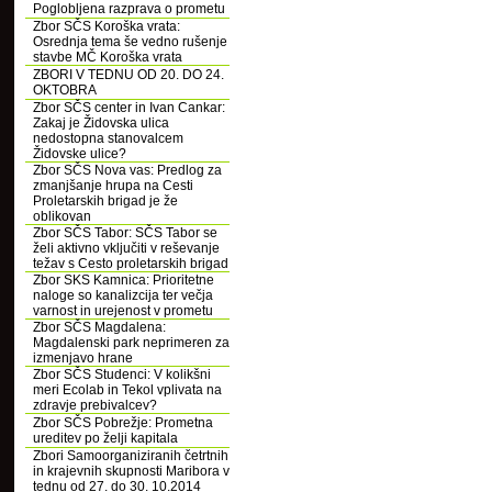
Poglobljena razprava o prometu
Zbor SČS Koroška vrata:
Osrednja tema še vedno rušenje
stavbe MČ Koroška vrata
ZBORI V TEDNU OD 20. DO 24.
OKTOBRA
Zbor SČS center in Ivan Cankar:
Zakaj je Židovska ulica
nedostopna stanovalcem
Židovske ulice?
Zbor SČS Nova vas: Predlog za
zmanjšanje hrupa na Cesti
Proletarskih brigad je že
oblikovan
Zbor SČS Tabor: SČS Tabor se
želi aktivno vključiti v reševanje
težav s Cesto proletarskih brigad
Zbor SKS Kamnica: Prioritetne
naloge so kanalizcija ter večja
varnost in urejenost v prometu
Zbor SČS Magdalena:
Magdalenski park neprimeren za
izmenjavo hrane
Zbor SČS Studenci: V kolikšni
meri Ecolab in Tekol vplivata na
zdravje prebivalcev?
Zbor SČS Pobrežje: Prometna
ureditev po želji kapitala
Zbori Samoorganiziranih četrtnih
in krajevnih skupnosti Maribora v
tednu od 27. do 30. 10.2014