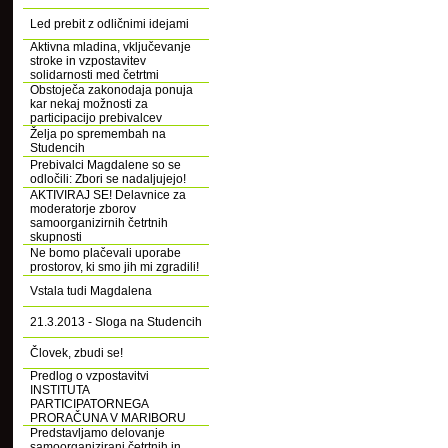
Led prebit z odličnimi idejami
Aktivna mladina, vključevanje
stroke in vzpostavitev
solidarnosti med četrtmi
Obstoječa zakonodaja ponuja
kar nekaj možnosti za
participacijo prebivalcev
Želja po spremembah na
Studencih
Prebivalci Magdalene so se
odločili: Zbori se nadaljujejo!
AKTIVIRAJ SE! Delavnice za
moderatorje zborov
samoorganizirnih četrtnih
skupnosti
Ne bomo plačevali uporabe
prostorov, ki smo jih mi zgradili!
Vstala tudi Magdalena
21.3.2013 - Sloga na Studencih
Človek, zbudi se!
Predlog o vzpostavitvi
INSTITUTA
PARTICIPATORNEGA
PRORAČUNA V MARIBORU
Predstavljamo delovanje
samoorganizirani četrtnih in