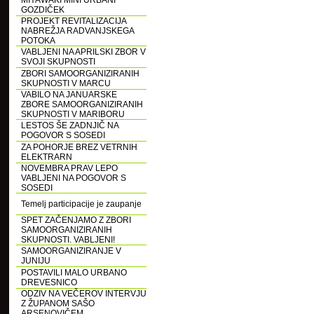
MIYAWAKI MINI URBANI
GOZDIČEK
PROJEKT REVITALIZACIJA
NABREŽJA RADVANJSKEGA
POTOKA
VABLJENI NA APRILSKI ZBOR V
SVOJI SKUPNOSTI
ZBORI SAMOORGANIZIRANIH
SKUPNOSTI V MARCU
VABILO NA JANUARSKE
ZBORE SAMOORGANIZIRANIH
SKUPNOSTI V MARIBORU
LESTOS ŠE ZADNJIČ NA
POGOVOR S SOSEDI
ZA POHORJE BREZ VETRNIH
ELEKTRARN
NOVEMBRA PRAV LEPO
VABLJENI NA POGOVOR S
SOSEDI
Temelj participacije je zaupanje
SPET ZAČENJAMO Z ZBORI
SAMOORGANIZIRANIH
SKUPNOSTI. VABLJENI!
SAMOORGANIZIRANJE V
JUNIJU
POSTAVILI MALO URBANO
DREVESNICO
ODZIV NA VEČEROV INTERVJU
Z ŽUPANOM SAŠO
ARSENOVIČEM