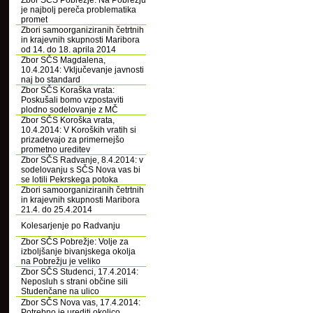
Zbor SČS Pobrežje: Na Pobrežju
je najbolj pereča problematika
promet
Zbori samoorganiziranih četrtnih
in krajevnih skupnosti Maribora
od 14. do 18. aprila 2014
Zbor SČS Magdalena,
10.4.2014: Vključevanje javnosti
naj bo standard
Zbor SČS Koraška vrata:
Poskušali bomo vzpostaviti
plodno sodelovanje z MČ
Zbor SČS Koroška vrata,
10.4.2014: V Koroških vratih si
prizadevajo za primernejšo
prometno ureditev
Zbor SČS Radvanje, 8.4.2014: v
sodelovanju s SČS Nova vas bi
se lotili Pekrskega potoka
Zbori samoorganiziranih četrtnih
in krajevnih skupnosti Maribora
21.4. do 25.4.2014
Kolesarjenje po Radvanju
Zbor SČS Pobrežje: Volje za
izboljšanje bivanjskega okolja
na Pobrežju je veliko
Zbor SČS Studenci, 17.4.2014:
Neposluh s strani občine sili
Studenčane na ulico
Zbor SČS Nova vas, 17.4.2014:
Potrebno je urediti okolico