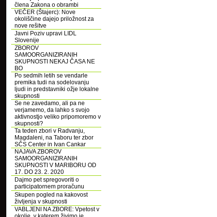
člena Zakona o obrambi
VEČER (Štajerc): Nove
okoliščine dajejo priložnost za
nove rešitve
Javni Poziv upravi LIDL
Slovenije
ZBOROV
SAMOORGANIZIRANIH
SKUPNOSTI NEKAJ ČASA NE
BO
Po sedmih letih se vendarle
premika tudi na sodelovanju
ljudi in predstavniki ožje lokalne
skupnosti
Se ne zavedamo, ali pa ne
verjamemo, da lahko s svojo
aktivnostjo veliko pripomoremo v
skupnosti?
Ta teden zbori v Radvanju,
Magdaleni, na Taboru ter zbor
SČS Center in Ivan Cankar
NAJAVA ZBOROV
SAMOORGANIZIRANIH
SKUPNOSTI V MARIBORU OD
17. DO 23. 2. 2020
Dajmo pet spregovoriti o
participatornem proračunu
Skupen pogled na kakovost
življenja v skupnosti
VABLJENI NA ZBORE: Vpetost v
okolje, v katerem živimo je