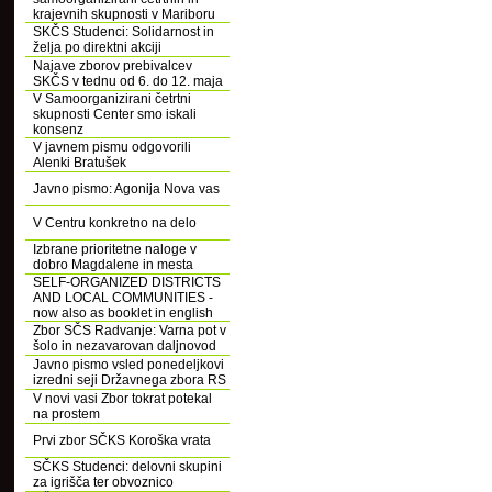
krajevnih skupnosti v Mariboru
SKČS Studenci: Solidarnost in
želja po direktni akciji
Najave zborov prebivalcev
SKČS v tednu od 6. do 12. maja
V Samoorganizirani četrtni
skupnosti Center smo iskali
konsenz
V javnem pismu odgovorili
Alenki Bratušek
Javno pismo: Agonija Nova vas
V Centru konkretno na delo
Izbrane prioritetne naloge v
dobro Magdalene in mesta
SELF-ORGANIZED DISTRICTS
AND LOCAL COMMUNITIES -
now also as booklet in english
Zbor SČS Radvanje: Varna pot v
šolo in nezavarovan daljnovod
Javno pismo vsled ponedeljkovi
izredni seji Državnega zbora RS
V novi vasi Zbor tokrat potekal
na prostem
Prvi zbor SČKS Koroška vrata
SČKS Studenci: delovni skupini
za igrišča ter obvoznico