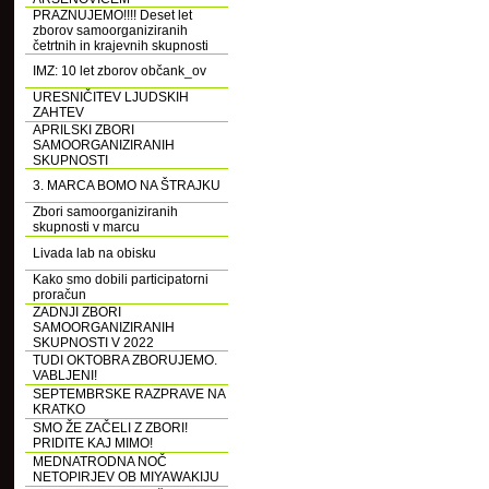
PRAZNUJEMO!!!! Deset let
zborov samoorganiziranih
četrtnih in krajevnih skupnosti
IMZ: 10 let zborov občank_ov
URESNIČITEV LJUDSKIH
ZAHTEV
APRILSKI ZBORI
SAMOORGANIZIRANIH
SKUPNOSTI
3. MARCA BOMO NA ŠTRAJKU
Zbori samoorganiziranih
skupnosti v marcu
Livada lab na obisku
Kako smo dobili participatorni
proračun
ZADNJI ZBORI
SAMOORGANIZIRANIH
SKUPNOSTI V 2022
TUDI OKTOBRA ZBORUJEMO.
VABLJENI!
SEPTEMBRSKE RAZPRAVE NA
KRATKO
SMO ŽE ZAČELI Z ZBORI!
PRIDITE KAJ MIMO!
MEDNATRODNA NOČ
NETOPIRJEV OB MIYAWAKIJU