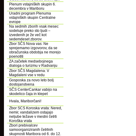
Plenum vstajniških skupin 6.
decembra v Mariboru
Uradni program Plenuma
vstajniških skupin Centralne
evrope
Na sedmih zborih vsak mesec
sodeluje preko sto ljudi –
izvedenih je že več kot
sedemdeset zborov.
Zbor SČS Nova vas: Ne
sprejemamo izgovorov, da se
obračunska obdobja ne morejo
poenotiti
ZA začetek medsebojnega
dialoga o turizmu v Radvanju
Zbor SČS Magdalena: V
Magdaleni vse v redu
Gosposka za novo leto bolj
dostojanstvena
SČS CenterCankar vabijo na
skodelico čaja in klepet
Hvala, Mariborčani!
Zbor SCS Koroska vrata: Nered,
nemir, vandalizem ostajajo
neljube težave v mestni četrti
Koroška vrata
Zbori prebivalcev
samoorganiziranih četrtnih
skupnosti Maribora od 6. do 12.