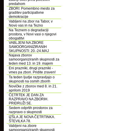
predahom
ZBORI: Pomembno mesto za
graditev participativne
demokracije
Vabljeni na zbor na Tabor, v
Novo vas in na Tezno
Na Teznem o degradaciji
prostora, v Novi vasi o njegovi
obogatitvi
VABLJENI NA ZBORE
SAMOORGANIZIRANIH
SKUPNOSTI: 20.-24.MAJ
Najava zborov
samoorganiziranih skupnosti za
teden med 13. in 19. majem
Eni prazniki, drugi prazniki -
vmes pa zbori. Pridite zraven!
Ta teden ljudje razpravljajo o
skupnosti na osmih zborih
Novičke z zborov med 8. in 21.
aprilom 2019
ČETRTEK JE DAN ZA
RAZPRAVO NA ZBORIH.
PRIDRUŽI SE.
Sedem odprtih prostorov za
razpravo o skupnosti
IZŠLA JE NOVA ČETRTINKA.
ŠTEVILKA 78.
Vabljeni na zbore
samoorganiziranih skupnosti