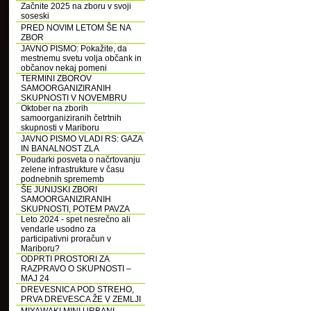
Začnite 2025 na zboru v svoji
soseski
PRED NOVIM LETOM ŠE NA
ZBOR
JAVNO PISMO: Pokažite, da
mestnemu svetu volja občank in
občanov nekaj pomeni
TERMINI ZBOROV
SAMOORGANIZIRANIH
SKUPNOSTI V NOVEMBRU
Oktober na zborih
samoorganiziranih četrtnih
skupnosti v Mariboru
JAVNO PISMO VLADI RS: GAZA
IN BANALNOST ZLA
Poudarki posveta o načrtovanju
zelene infrastrukture v času
podnebnih sprememb
ŠE JUNIJSKI ZBORI
SAMOORGANIZIRANIH
SKUPNOSTI, POTEM PAVZA
Leto 2024 - spet nesrečno ali
vendarle usodno za
participativni proračun v
Mariboru?
ODPRTI PROSTORI ZA
RAZPRAVO O SKUPNOSTI –
MAJ 24
DREVESNICA POD STREHO,
PRVA DREVESCA ŽE V ZEMLJI