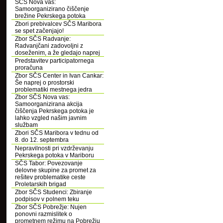
SČS Nova vas:
Samoorganizirano čiščenje
brežine Pekrskega potoka
Zbori prebivalcev SČS Maribora
se spet začenjajo!
Zbor SČS Radvanje:
Radvanjčani zadovoljni z
doseženim, a že gledajo naprej
Predstavitev participatornega
proračuna
Zbor SČS Center in Ivan Cankar:
Še naprej o prostorski
problematiki mestnega jedra
Zbor SČS Nova vas:
Samoorganizirana akcija
čiščenja Pekrskega potoka je
lahko vzgled našim javnim
službam
Zbori SČS Maribora v tednu od
8. do 12. septembra
Nepravilnosti pri vzdrževanju
Pekrskega potoka v Mariboru
SČS Tabor: Povezovanje
delovne skupine za promet za
rešitev problematike ceste
Proletarskih brigad
Zbor SČS Studenci: Zbiranje
podpisov v polnem teku
Zbor SČS Pobrežje: Nujen
ponovni razmislitek o
prometnem režimu na Pobrežju