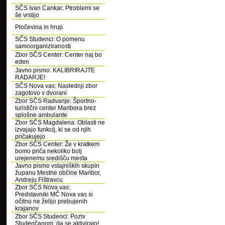
SČS Ivan Cankar: Ptroblemi se
še vrstijo
Pločevina in hrup
SČS Studenci: O pomenu
samoorganiziranosti
Zbor SČS Center: Center naj bo
eden
Javno pismo: KALIBRIRAJTE
RADARJE!
SČS Nova vas: Naslednji zbor
zagotovo v dvorani
Zbor SČS Radvanje: Športno-
turistični center Maribora brez
splošne ambulante
Zbor SČS Magdalena: Oblasti ne
izvajajo funkcij, ki se od njih
pričakujejo
Zbor SČS Center: Že v kratkem
bomo priča nekoliko bolj
urejenemu središču mesta
Javno pismo vstajniških skupin
županu Mestne občine Maribor,
Andreju Fištravcu
Zbor SČS Nova vas:
Predstavniki MČ Nova vas si
očitno ne želijo prebujenih
krajanov
Zbor SČS Studenci: Poziv
Studenčanom, da se aktivirajo!