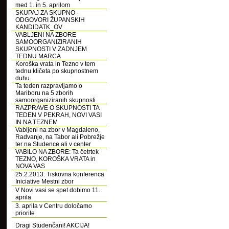
med 1. in 5. aprilom
SKUPAJ ZA SKUPNO -
ODGOVORI ŽUPANSKIH
KANDIDATK_OV
VABLJENI NA ZBORE
SAMOORGANIZIRANIH
SKUPNOSTI V ZADNJEM
TEDNU MARCA
Koroška vrata in Tezno v tem
tednu kličeta po skupnostnem
duhu
Ta teden razpravljamo o
Mariboru na 5 zborih
samoorganiziranih skupnosti
RAZPRAVE O SKUPNOSTI TA
TEDEN V PEKRAH, NOVI VASI
IN NA TEZNEM
Vabljeni na zbor v Magdaleno,
Radvanje, na Tabor ali Pobrežje
ter na Studence ali v center
VABILO NA ZBORE: Ta četrtek
TEZNO, KOROŠKA VRATA in
NOVA VAS
25.2.2013: Tiskovna konferenca
Iniciative Mestni zbor
V Novi vasi se spet dobimo 11.
aprila
3. aprila v Centru določamo
priorite
Dragi Studenčani! AKCIJA!