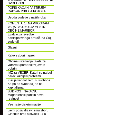
SPREHODE
POPIS KAČJIH PASTIRJEV
RADVANJSKEGA POTOKA
Usoda vode je v naših rokah!
KOMENTARJI NA PROGRAM
VARSTVA OKOLJA MESTNE
OBČINE MARIBOR
Evalvacija izvedbe
participativnega proračuna Čuj,
sodeluj!
Glasuj
Kako z zbori naprej
Občina ustanavlja Sveta za
varstvo uporabnikov javnih
dobrin
IMZ za VEČER: Kateri so najbolj
pereči okoljski problemi
Kjer je kapitalizem, ni svobode.
Ko pa bo svoboda, ne bo
kapitalizma.
BUDNOST NA OKNU:
Magdalenski park in nova
realnost
Vse naše diskriminacije
Javni poziv državnemu zboru:
Glasujte proti aktivaciji 37.a