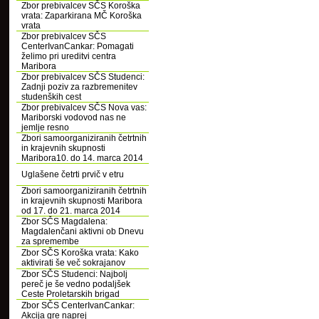
Zbor prebivalcev SČS Koroška
vrata: Zaparkirana MČ Koroška
vrata
Zbor prebivalcev SČS
CenterIvanCankar: Pomagati
želimo pri ureditvi centra
Maribora
Zbor prebivalcev SČS Studenci:
Zadnji poziv za razbremenitev
studenških cest
Zbor prebivalcev SČS Nova vas:
Mariborski vodovod nas ne
jemlje resno
Zbori samoorganiziranih četrtnih
in krajevnih skupnosti
Maribora10. do 14. marca 2014
Uglašene četrti prvič v etru
Zbori samoorganiziranih četrtnih
in krajevnih skupnosti Maribora
od 17. do 21. marca 2014
Zbor SČS Magdalena:
Magdalenčani aktivni ob Dnevu
za spremembe
Zbor SČS Koroška vrata: Kako
aktivirati še več sokrajanov
Zbor SČS Studenci: Najbolj
pereč je še vedno podaljšek
Ceste Proletarskih brigad
Zbor SČS CenterIvanCankar:
Akcija gre naprej