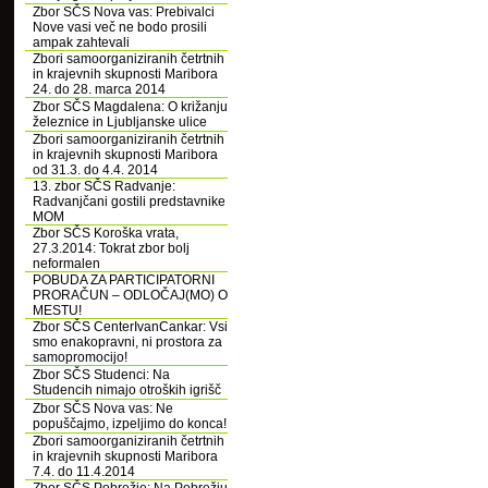
Zbor SČS Nova vas: Prebivalci
Nove vasi več ne bodo prosili
ampak zahtevali
Zbori samoorganiziranih četrtnih
in krajevnih skupnosti Maribora
24. do 28. marca 2014
Zbor SČS Magdalena: O križanju
železnice in Ljubljanske ulice
Zbori samoorganiziranih četrtnih
in krajevnih skupnosti Maribora
od 31.3. do 4.4. 2014
13. zbor SČS Radvanje:
Radvanjčani gostili predstavnike
MOM
Zbor SČS Koroška vrata,
27.3.2014: Tokrat zbor bolj
neformalen
POBUDA ZA PARTICIPATORNI
PRORAČUN – ODLOČAJ(MO) O
MESTU!
Zbor SČS CenterIvanCankar: Vsi
smo enakopravni, ni prostora za
samopromocijo!
Zbor SČS Studenci: Na
Studencih nimajo otroških igrišč
Zbor SČS Nova vas: Ne
popuščajmo, izpeljimo do konca!
Zbori samoorganiziranih četrtnih
in krajevnih skupnosti Maribora
7.4. do 11.4.2014