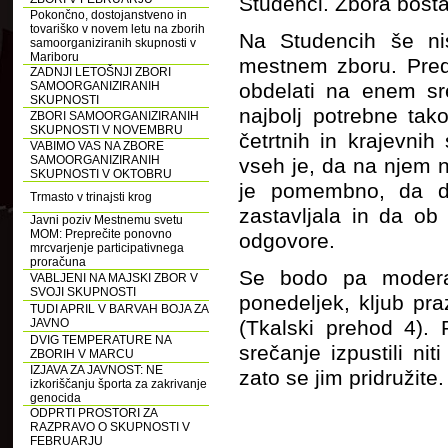
Studenci. Zbora bosta 
Pokončno, dostojanstveno in
tovariško v novem letu na zborih
Na Studencih še ni
samoorganiziranih skupnosti v
Mariboru
mestnem zboru. Predl
ZADNJI LETOŠNJI ZBORI
SAMOORGANIZIRANIH
obdelati na enem sre
SKUPNOSTI
najbolj potrebne tak
ZBORI SAMOORGANIZIRANIH
SKUPNOSTI V NOVEMBRU
četrtnih in krajevni
VABIMO VAS NA ZBORE
SAMOORGANIZIRANIH
vseh je, da na njem n
SKUPNOSTI V OKTOBRU
je pomembno, da do
Trmasto v trinajsti krog
zastavljala in da ob
Javni poziv Mestnemu svetu
MOM: Preprečite ponovno
odgovore.
mrcvarjenje participativnega
proračuna
Se bodo pa moderato
VABLJENI NA MAJSKI ZBOR V
SVOJI SKUPNOSTI
ponedeljek, kljub pr
TUDI APRIL V BARVAH BOJA ZA
JAVNO
(Tkalski prehod 4).
DVIG TEMPERATURE NA
srečanje izpustili ni
ZBORIH V MARCU
IZJAVA ZA JAVNOST: NE
zato se jim pridružite.
izkoriščanju športa za zakrivanje
genocida
ODPRTI PROSTORI ZA
RAZPRAVO O SKUPNOSTI V
FEBRUARJU