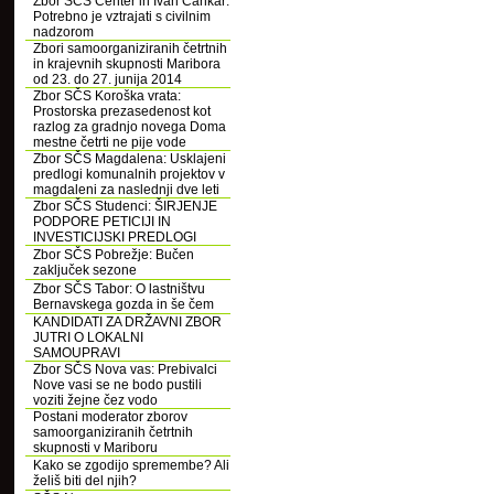
Zbor SČS Center in Ivan Cankar:
Potrebno je vztrajati s civilnim
nadzorom
Zbori samoorganiziranih četrtnih
in krajevnih skupnosti Maribora
od 23. do 27. junija 2014
Zbor SČS Koroška vrata:
Prostorska prezasedenost kot
razlog za gradnjo novega Doma
mestne četrti ne pije vode
Zbor SČS Magdalena: Usklajeni
predlogi komunalnih projektov v
magdaleni za naslednji dve leti
Zbor SČS Studenci: ŠIRJENJE
PODPORE PETICIJI IN
INVESTICIJSKI PREDLOGI
Zbor SČS Pobrežje: Bučen
zaključek sezone
Zbor SČS Tabor: O lastništvu
Bernavskega gozda in še čem
KANDIDATI ZA DRŽAVNI ZBOR
JUTRI O LOKALNI
SAMOUPRAVI
Zbor SČS Nova vas: Prebivalci
Nove vasi se ne bodo pustili
voziti žejne čez vodo
Postani moderator zborov
samoorganiziranih četrtnih
skupnosti v Mariboru
Kako se zgodijo spremembe? Ali
želiš biti del njih?