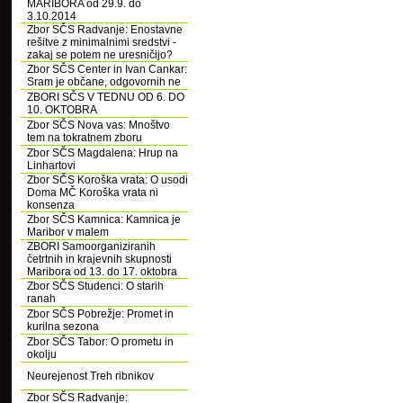
MARIBORA od 29.9. do
3.10.2014
Zbor SČS Radvanje: Enostavne
rešitve z minimalnimi sredstvi -
zakaj se potem ne uresničijo?
Zbor SČS Center in Ivan Cankar:
Sram je občane, odgovornih ne
ZBORI SČS V TEDNU OD 6. DO
10. OKTOBRA
Zbor SČS Nova vas: Mnoštvo
tem na tokratnem zboru
Zbor SČS Magdalena: Hrup na
Linhartovi
Zbor SČS Koroška vrata: O usodi
Doma MČ Koroška vrata ni
konsenza
Zbor SČS Kamnica: Kamnica je
Maribor v malem
ZBORI Samoorganiziranih
četrtnih in krajevnih skupnosti
Maribora od 13. do 17. oktobra
Zbor SČS Studenci: O starih
ranah
Zbor SČS Pobrežje: Promet in
kurilna sezona
Zbor SČS Tabor: O prometu in
okolju
Neurejenost Treh ribnikov
Zbor SČS Radvanje: