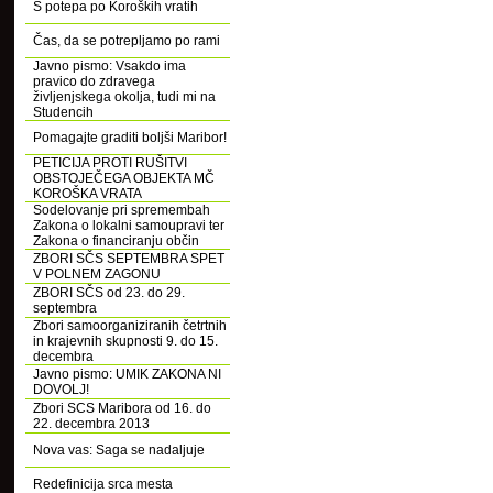
S potepa po Koroških vratih
Čas, da se potrepljamo po rami
Javno pismo: Vsakdo ima
pravico do zdravega
življenjskega okolja, tudi mi na
Studencih
Pomagajte graditi boljši Maribor!
PETICIJA PROTI RUŠITVI
OBSTOJEČEGA OBJEKTA MČ
KOROŠKA VRATA
Sodelovanje pri spremembah
Zakona o lokalni samoupravi ter
Zakona o financiranju občin
ZBORI SČS SEPTEMBRA SPET
V POLNEM ZAGONU
ZBORI SČS od 23. do 29.
septembra
Zbori samoorganiziranih četrtnih
in krajevnih skupnosti 9. do 15.
decembra
Javno pismo: UMIK ZAKONA NI
DOVOLJ!
Zbori SCS Maribora od 16. do
22. decembra 2013
Nova vas: Saga se nadaljuje
Redefinicija srca mesta