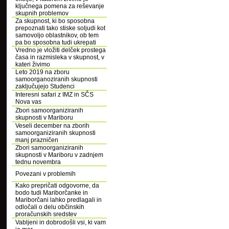
ključnega pomena za reševanje
skupnih problemov
Za skupnost, ki bo sposobna
prepoznati tako stiske soljudi kot
samovoljo oblastnikov, ob tem
pa bo sposobna tudi ukrepati
Vredno je vložiti delček prostega
časa in razmisleka v skupnost, v
kateri živimo
Leto 2019 na zboru
samoorganoziranih skupnosti
zaključujejo Studenci
Interesni safari z IMZ in SČS
Nova vas
Zbori samoorganiziranih
skupnosti v Mariboru
Veseli december na zborih
samoorganiziranih skupnosti
manj prazničen
Zbori samoorganiziranih
skupnosti v Mariboru v zadnjem
tednu novembra
Povezani v problemih
Kako prepričati odgovorne, da
bodo tudi Mariborčanke in
Mariborčani lahko predlagali in
odločali o delu občinskih
proračunskih sredstev
Vabljeni in dobrodošli vsi, ki vam