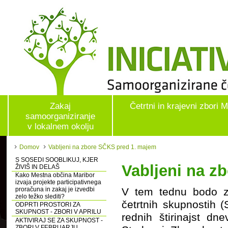
Zakaj
Četrtni in krajevni zbori 
samoorganiziranje
v lokalnem okolju
Domov
Vabljeni na zbore SČKS pred 1. majem
S SOSEDI SOOBLIKUJ, KJER
Vabljeni na z
ŽIVIŠ IN DELAŠ
Kako Mestna občina Maribor
izvaja projekte participativnega
proračuna in zakaj je izvedbi
V tem tednu bodo za
zelo težko slediti?
četrtnih skupnostih 
ODPRTI PROSTORI ZA
SKUPNOST - ZBORI V APRILU
rednih štirinajst d
AKTIVIRAJ SE ZA SKUPNOST -
ZBORI V FEBRUARJU