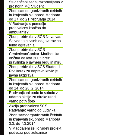
Studenčani sedaj razpravljamo v
prostorih MČ Studenci
Zbori samoorganiziranih četrtnih
in krajevnih skupnosti Maribora
od 17. do 21. februarja 2014
V Radvanju s pomočjo
prebivalcev končno do
ambulante?
Zbor prebivalcev SČS Nova vas:
Še vedno ni vseh odgovorov na
temo ogrevanja
Zbor prebivalcev SČS
CenterIvanCankar: Mariborska
občina od leta 2005 brez
pravilnika o javnem redu in miru
Zbor prebivalcev SČS Studenci:
Prvi korak za odpravo krivic je
javna razprava
Zbori samoorganiziranih četrtnih
in krajevnih skupnosti Maribora
od 24. do 28. 2. 2014
Radvanjčani bodo to soboto z
udarno akcijo za otroke uredili
varno pot v šolo
Akcija prebivalcev SČS
Radvanje: Varno do Ludvika
Zbori samoorganiziranih četrtnih
in krajevnih skupnosti Maribora
3.3. do 7.3.2014
V Magdaleni želijo videti projekt
podvoza pod železnico