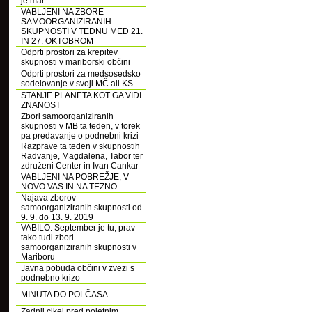
je mar
VABLJENI NA ZBORE
SAMOORGANIZIRANIH
SKUPNOSTI V TEDNU MED 21.
IN 27. OKTOBROM
Odprti prostori za krepitev
skupnosti v mariborski občini
Odprti prostori za medsosedsko
sodelovanje v svoji MČ ali KS
STANJE PLANETA KOT GA VIDI
ZNANOST
Zbori samoorganiziranih
skupnosti v MB ta teden, v torek
pa predavanje o podnebni krizi
Razprave ta teden v skupnostih
Radvanje, Magdalena, Tabor ter
združeni Center in Ivan Cankar
VABLJENI NA POBREŽJE, V
NOVO VAS IN NA TEZNO
Najava zborov
samoorganiziranih skupnosti od
9. 9. do 13. 9. 2019
VABILO: September je tu, prav
tako tudi zbori
samoorganiziranih skupnosti v
Mariboru
Javna pobuda občini v zvezi s
podnebno krizo
MINUTA DO POLČASA
Zadnji cikel pred poletnim