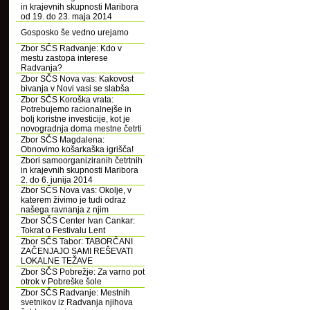
in krajevnih skupnosti Maribora
od 19. do 23. maja 2014
Gosposko še vedno urejamo
Zbor SČS Radvanje: Kdo v
mestu zastopa interese
Radvanja?
Zbor SČS Nova vas: Kakovost
bivanja v Novi vasi se slabša
Zbor SČS Koroška vrata:
Potrebujemo racionalnejše in
bolj koristne investicije, kot je
novogradnja doma mestne četrti
Zbor SČS Magdalena:
Obnovimo košarkaška igrišča!
Zbori samoorganiziranih četrtnih
in krajevnih skupnosti Maribora
2. do 6. junija 2014
Zbor SČS Nova vas: Okolje, v
katerem živimo je tudi odraz
našega ravnanja z njim
Zbor SČS Center Ivan Cankar:
Tokrat o Festivalu Lent
Zbor SČS Tabor: TABORČANI
ZAČENJAJO SAMI REŠEVATI
LOKALNE TEŽAVE
Zbor SČS Pobrežje: Za varno pot
otrok v Pobreške šole
Zbor SČS Radvanje: Mestnih
svetnikov iz Radvanja njihova