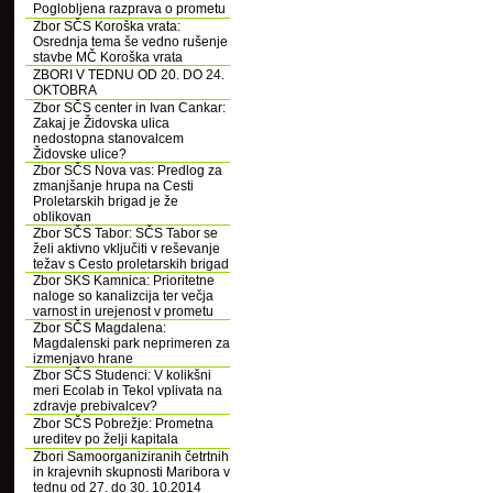
Poglobljena razprava o prometu
Zbor SČS Koroška vrata:
Osrednja tema še vedno rušenje
stavbe MČ Koroška vrata
ZBORI V TEDNU OD 20. DO 24.
OKTOBRA
Zbor SČS center in Ivan Cankar:
Zakaj je Židovska ulica
nedostopna stanovalcem
Židovske ulice?
Zbor SČS Nova vas: Predlog za
zmanjšanje hrupa na Cesti
Proletarskih brigad je že
oblikovan
Zbor SČS Tabor: SČS Tabor se
želi aktivno vključiti v reševanje
težav s Cesto proletarskih brigad
Zbor SKS Kamnica: Prioritetne
naloge so kanalizcija ter večja
varnost in urejenost v prometu
Zbor SČS Magdalena:
Magdalenski park neprimeren za
izmenjavo hrane
Zbor SČS Studenci: V kolikšni
meri Ecolab in Tekol vplivata na
zdravje prebivalcev?
Zbor SČS Pobrežje: Prometna
ureditev po želji kapitala
Zbori Samoorganiziranih četrtnih
in krajevnih skupnosti Maribora v
tednu od 27. do 30. 10.2014