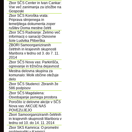
Zbor SČS Center in Ivan Cankar:
Vse več zanimanja za izložbe na
Gosposki
Zbor SČS Koroška vrata:
Priprava strnjenega in
temeljitega dokumenta zoper
rušitev Doma mestne četrti
Zbor SČS Radvanje: Želimo več
informacij o sanaciji Osnovne
šole Ludvika Pliberška
ZBORI Samoorganiziranih
četrtnih in krajevnih skupnosti
Maribora v tednu od 3. do 7. 11.
2014
Zbor SČS Nova vas: Parkirišča,
ogrevanje in tržnična dejavnost
Mestna delovna skupina za
komunalo: Molk občine otežuje
delo
Zbor SČS Studenci: Zbranih že
586 podpisov
Zbor SČS Magdalena:
Osvobajanje javnega prostora
Poročilo iz delovne akcije v SČS
Nova vas: AKCIJE NAS
POVEZUJEJO
Zbori Samoorganiziranih četrtnih
in krajevnih skupnosti Maribora v
tednu od 10. do 14. 11. 2014
Zbor SKS Kamnica: O prometni
problematiki v Kamnici