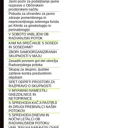
Javni poziv za podaljšanje javne
razprave o Občinskem
prostorskem načrtu
Pobuda za ohranitev za javno
zdravje pomembnega in
neprecenljivega zelenega fonda
pri Kliniki za ginekologijo in
perinatologijo
V SOBOTO VABLJENI OB
RADVANJSKI POTOK
KAM NA SREČANJE S SOSEDI
IN SOSEDAMI?
ZBORI SAMOORGANIZIRANIH
SKUPNOSTI V MAJU
Zasadili povsem gol del obrežja
Radvanjskega potoka
Skupaj za skupno, ljudske
zahteve kontra predvolilnim
objubam
SPET ODPRTI PROSTORI ZA
RAZPRAVO O SKUPNOSTI
V MIYAWAKI NAMESTILI
GNEZDILNICE IN
NETOPIRNICE
S SPREHODA KAČJI PASTIRJI
IN DRUGI PREBIVALCI NAŠIH
POTOKOV
S SPREHODA DNEVNI IN
NOČNI LETALCI OB
RADVANJSKEM POTOKU
VABLJENI NA NARAVOSLOVNE