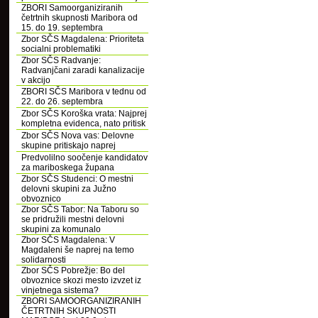
ZBORI Samoorganiziranih
četrtnih skupnosti Maribora od
15. do 19. septembra
Zbor SČS Magdalena: Prioriteta
socialni problematiki
Zbor SČS Radvanje:
Radvanjčani zaradi kanalizacije
v akcijo
ZBORI SČS Maribora v tednu od
22. do 26. septembra
Zbor SČS Koroška vrata: Najprej
kompletna evidenca, nato pritisk
Zbor SČS Nova vas: Delovne
skupine pritiskajo naprej
Predvolilno soočenje kandidatov
za mariboskega župana
Zbor SČS Studenci: O mestni
delovni skupini za Južno
obvoznico
Zbor SČS Tabor: Na Taboru so
se pridružili mestni delovni
skupini za komunalo
Zbor SČS Magdalena: V
Magdaleni še naprej na temo
solidarnosti
Zbor SČS Pobrežje: Bo del
obvoznice skozi mesto izvzet iz
vinjetnega sistema?
ZBORI SAMOORGANIZIRANIH
ČETRTNIH SKUPNOSTI