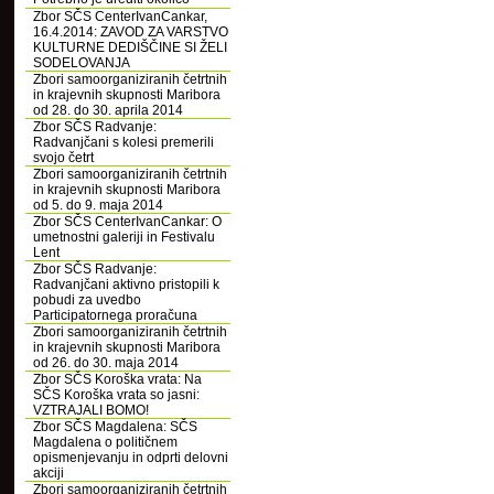
Zbor SČS CenterIvanCankar,
16.4.2014: ZAVOD ZA VARSTVO
KULTURNE DEDIŠČINE SI ŽELI
SODELOVANJA
Zbori samoorganiziranih četrtnih
in krajevnih skupnosti Maribora
od 28. do 30. aprila 2014
Zbor SČS Radvanje:
Radvanjčani s kolesi premerili
svojo četrt
Zbori samoorganiziranih četrtnih
in krajevnih skupnosti Maribora
od 5. do 9. maja 2014
Zbor SČS CenterIvanCankar: O
umetnostni galeriji in Festivalu
Lent
Zbor SČS Radvanje:
Radvanjčani aktivno pristopili k
pobudi za uvedbo
Participatornega proračuna
Zbori samoorganiziranih četrtnih
in krajevnih skupnosti Maribora
od 26. do 30. maja 2014
Zbor SČS Koroška vrata: Na
SČS Koroška vrata so jasni:
VZTRAJALI BOMO!
Zbor SČS Magdalena: SČS
Magdalena o političnem
opismenjevanju in odprti delovni
akciji
Zbori samoorganiziranih četrtnih