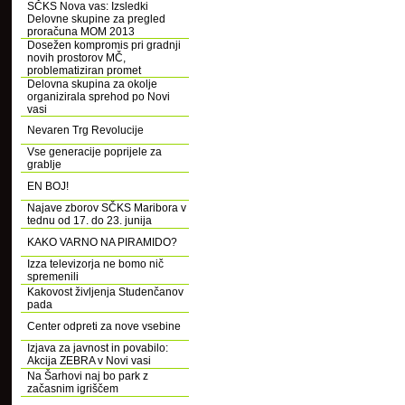
SČKS Nova vas: Izsledki
Delovne skupine za pregled
proračuna MOM 2013
Dosežen kompromis pri gradnji
novih prostorov MČ,
problematiziran promet
Delovna skupina za okolje
organizirala sprehod po Novi
vasi
Nevaren Trg Revolucije
Vse generacije poprijele za
grablje
EN BOJ!
Najave zborov SČKS Maribora v
tednu od 17. do 23. junija
KAKO VARNO NA PIRAMIDO?
Izza televizorja ne bomo nič
spremenili
Kakovost življenja Studenčanov
pada
Center odpreti za nove vsebine
Izjava za javnost in povabilo:
Akcija ZEBRA v Novi vasi
Na Šarhovi naj bo park z
začasnim igriščem