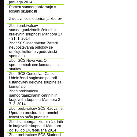
januarja 2014
Pomen samoorganiziranja v
lokalni skupnosti
Z delavnice moderiranja zborov
Zbori prebivalcev
samoorganiziranih četrtnih in
krajevnih skupnosti Maribora 27.
- 31. 1. 2014
Zbor SČS Magdalena: Zaradi
neupoštevanja odlokov se
uničuje kulturno-zgodovinski
spomenik
Zbor SČS Nova vas: O
spremembah cen komunalnih
storitev
Zbor SČS CenterIvanCankar:
Udeleženci soglasno podprli
ustanovitev delovne skupine za
komunalo
Zbori prebivalcev
samoorganiziranih četrtnih in
krajevnih skupnosti Maribora 3. -
7. 2. 2014
Zbor prebivalcev SČS Radvanje:
Uporaba prostora in prometni
tokovi so naša prioriteta
Zbori samoorganiziranih četrtnih
in krajevnih skupnosti Maribora
od 10. do 14. februarja 2014
Zbor prebivalcev SČS Studenci: