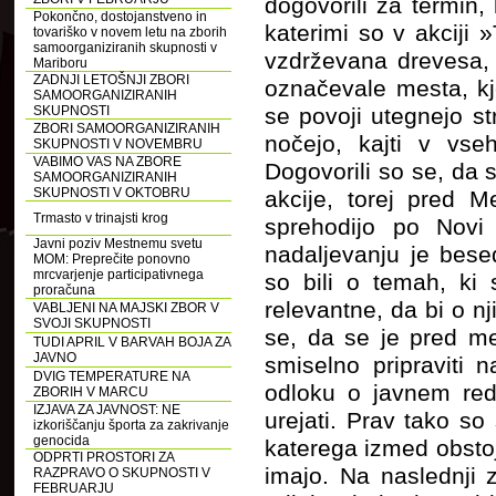
dogovorili za termin, 
Pokončno, dostojanstveno in
katerimi so v akciji 
tovariško v novem letu na zborih
samoorganiziranih skupnosti v
vzdrževana drevesa, 
Mariboru
ZADNJI LETOŠNJI ZBORI
označevale mesta, kj
SAMOORGANIZIRANIH
SKUPNOSTI
se povoji utegnejo st
ZBORI SAMOORGANIZIRANIH
nočejo, kajti v vse
SKUPNOSTI V NOVEMBRU
VABIMO VAS NA ZBORE
Dogovorili so se, da 
SAMOORGANIZIRANIH
SKUPNOSTI V OKTOBRU
akcije, torej pred M
Trmasto v trinajsti krog
sprehodijo po Novi 
Javni poziv Mestnemu svetu
nadaljevanju je bes
MOM: Preprečite ponovno
mrcvarjenje participativnega
so bili o temah, ki 
proračuna
relevantne, da bi o n
VABLJENI NA MAJSKI ZBOR V
SVOJI SKUPNOSTI
se, da se je pred me
TUDI APRIL V BARVAH BOJA ZA
JAVNO
smiselno pripraviti 
DVIG TEMPERATURE NA
odloku o javnem redu
ZBORIH V MARCU
IZJAVA ZA JAVNOST: NE
urejati. Prav tako so
izkoriščanju športa za zakrivanje
genocida
katerega izmed obstoj
ODPRTI PROSTORI ZA
imajo. Na naslednji z
RAZPRAVO O SKUPNOSTI V
FEBRUARJU