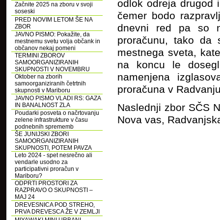
odlok odreja drugod i
Začnite 2025 na zboru v svoji
soseski
čemer bodo razpravlj
PRED NOVIM LETOM ŠE NA
dnevni red pa so na
ZBOR
JAVNO PISMO: Pokažite, da
proračunu, tako da 
mestnemu svetu volja občank in
občanov nekaj pomeni
mestnega sveta, kater
TERMINI ZBOROV
SAMOORGANIZIRANIH
na koncu le dosegl
SKUPNOSTI V NOVEMBRU
namenjena izglasova
Oktober na zborih
samoorganiziranih četrtnih
proračuna v Radvanju
skupnosti v Mariboru
JAVNO PISMO VLADI RS: GAZA
IN BANALNOST ZLA
Naslednji zbor SČS N
Poudarki posveta o načrtovanju
Nova vas, Radvanjsk
zelene infrastrukture v času
podnebnih sprememb
ŠE JUNIJSKI ZBORI
SAMOORGANIZIRANIH
SKUPNOSTI, POTEM PAVZA
Leto 2024 - spet nesrečno ali
vendarle usodno za
participativni proračun v
Mariboru?
ODPRTI PROSTORI ZA
RAZPRAVO O SKUPNOSTI –
MAJ 24
DREVESNICA POD STREHO,
PRVA DREVESCA ŽE V ZEMLJI