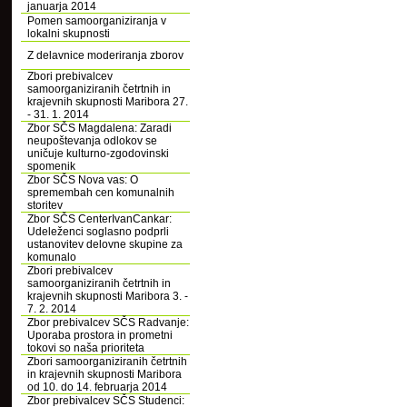
januarja 2014
Pomen samoorganiziranja v
lokalni skupnosti
Z delavnice moderiranja zborov
Zbori prebivalcev
samoorganiziranih četrtnih in
krajevnih skupnosti Maribora 27.
- 31. 1. 2014
Zbor SČS Magdalena: Zaradi
neupoštevanja odlokov se
uničuje kulturno-zgodovinski
spomenik
Zbor SČS Nova vas: O
spremembah cen komunalnih
storitev
Zbor SČS CenterIvanCankar:
Udeleženci soglasno podprli
ustanovitev delovne skupine za
komunalo
Zbori prebivalcev
samoorganiziranih četrtnih in
krajevnih skupnosti Maribora 3. -
7. 2. 2014
Zbor prebivalcev SČS Radvanje:
Uporaba prostora in prometni
tokovi so naša prioriteta
Zbori samoorganiziranih četrtnih
in krajevnih skupnosti Maribora
od 10. do 14. februarja 2014
Zbor prebivalcev SČS Studenci: