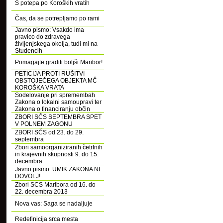
S potepa po Koroških vratih
Čas, da se potrepljamo po rami
Javno pismo: Vsakdo ima
pravico do zdravega
življenjskega okolja, tudi mi na
Studencih
Pomagajte graditi boljši Maribor!
PETICIJA PROTI RUŠITVI
OBSTOJEČEGA OBJEKTA MČ
KOROŠKA VRATA
Sodelovanje pri spremembah
Zakona o lokalni samoupravi ter
Zakona o financiranju občin
ZBORI SČS SEPTEMBRA SPET
V POLNEM ZAGONU
ZBORI SČS od 23. do 29.
septembra
Zbori samoorganiziranih četrtnih
in krajevnih skupnosti 9. do 15.
decembra
Javno pismo: UMIK ZAKONA NI
DOVOLJ!
Zbori SCS Maribora od 16. do
22. decembra 2013
Nova vas: Saga se nadaljuje
Redefinicija srca mesta