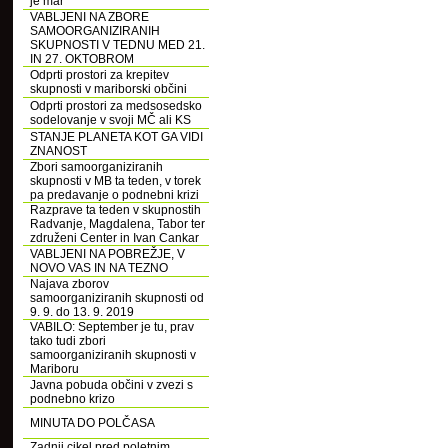
je mar
VABLJENI NA ZBORE
SAMOORGANIZIRANIH
SKUPNOSTI V TEDNU MED 21.
IN 27. OKTOBROM
Odprti prostori za krepitev
skupnosti v mariborski občini
Odprti prostori za medsosedsko
sodelovanje v svoji MČ ali KS
STANJE PLANETA KOT GA VIDI
ZNANOST
Zbori samoorganiziranih
skupnosti v MB ta teden, v torek
pa predavanje o podnebni krizi
Razprave ta teden v skupnostih
Radvanje, Magdalena, Tabor ter
združeni Center in Ivan Cankar
VABLJENI NA POBREŽJE, V
NOVO VAS IN NA TEZNO
Najava zborov
samoorganiziranih skupnosti od
9. 9. do 13. 9. 2019
VABILO: September je tu, prav
tako tudi zbori
samoorganiziranih skupnosti v
Mariboru
Javna pobuda občini v zvezi s
podnebno krizo
MINUTA DO POLČASA
Zadnji cikel pred poletnim