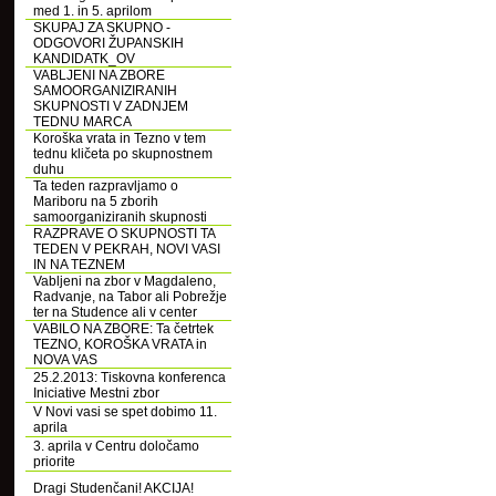
med 1. in 5. aprilom
SKUPAJ ZA SKUPNO -
ODGOVORI ŽUPANSKIH
KANDIDATK_OV
VABLJENI NA ZBORE
SAMOORGANIZIRANIH
SKUPNOSTI V ZADNJEM
TEDNU MARCA
Koroška vrata in Tezno v tem
tednu kličeta po skupnostnem
duhu
Ta teden razpravljamo o
Mariboru na 5 zborih
samoorganiziranih skupnosti
RAZPRAVE O SKUPNOSTI TA
TEDEN V PEKRAH, NOVI VASI
IN NA TEZNEM
Vabljeni na zbor v Magdaleno,
Radvanje, na Tabor ali Pobrežje
ter na Studence ali v center
VABILO NA ZBORE: Ta četrtek
TEZNO, KOROŠKA VRATA in
NOVA VAS
25.2.2013: Tiskovna konferenca
Iniciative Mestni zbor
V Novi vasi se spet dobimo 11.
aprila
3. aprila v Centru določamo
priorite
Dragi Studenčani! AKCIJA!