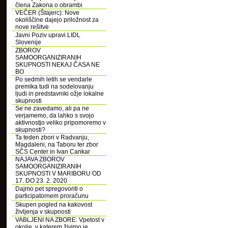
člena Zakona o obrambi
VEČER (Štajerc): Nove
okoliščine dajejo priložnost za
nove rešitve
Javni Poziv upravi LIDL
Slovenije
ZBOROV
SAMOORGANIZIRANIH
SKUPNOSTI NEKAJ ČASA NE
BO
Po sedmih letih se vendarle
premika tudi na sodelovanju
ljudi in predstavniki ožje lokalne
skupnosti
Se ne zavedamo, ali pa ne
verjamemo, da lahko s svojo
aktivnostjo veliko pripomoremo v
skupnosti?
Ta teden zbori v Radvanju,
Magdaleni, na Taboru ter zbor
SČS Center in Ivan Cankar
NAJAVA ZBOROV
SAMOORGANIZIRANIH
SKUPNOSTI V MARIBORU OD
17. DO 23. 2. 2020
Dajmo pet spregovoriti o
participatornem proračunu
Skupen pogled na kakovost
življenja v skupnosti
VABLJENI NA ZBORE: Vpetost v
okolje, v katerem živimo je