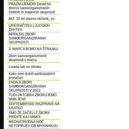
PRAZNUJEMO!!!! Deset let
zborov samoorganiziranih
četrtnih in krajevnih skupnosti
IMZ: 10 let zborov občank_ov
URESNIČITEV LJUDSKIH
ZAHTEV
APRILSKI ZBORI
SAMOORGANIZIRANIH
SKUPNOSTI
3. MARCA BOMO NA ŠTRAJKU
Zbori samoorganiziranih
skupnosti v marcu
Livada lab na obisku
Kako smo dobili participatorni
proračun
ZADNJI ZBORI
SAMOORGANIZIRANIH
SKUPNOSTI V 2022
TUDI OKTOBRA ZBORUJEMO.
VABLJENI!
SEPTEMBRSKE RAZPRAVE NA
KRATKO
SMO ŽE ZAČELI Z ZBORI!
PRIDITE KAJ MIMO!
MEDNATRODNA NOČ
NETOPIRJEV OB MIYAWAKIJU