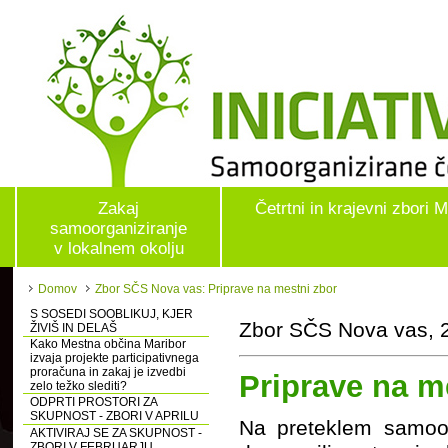
Zakaj
Četrtni in krajevni zbori 
samoorganiziranje
v lokalnem okolju
Domov
Zbor SČS Nova vas: Priprave na mestni zbor
S SOSEDI SOOBLIKUJ, KJER
Zbor SČS Nova vas, 2
ŽIVIŠ IN DELAŠ
Kako Mestna občina Maribor
izvaja projekte participativnega
proračuna in zakaj je izvedbi
Priprave na m
zelo težko slediti?
ODPRTI PROSTORI ZA
SKUPNOST - ZBORI V APRILU
Na preteklem samoo
AKTIVIRAJ SE ZA SKUPNOST -
ZBORI V FEBRUARJU