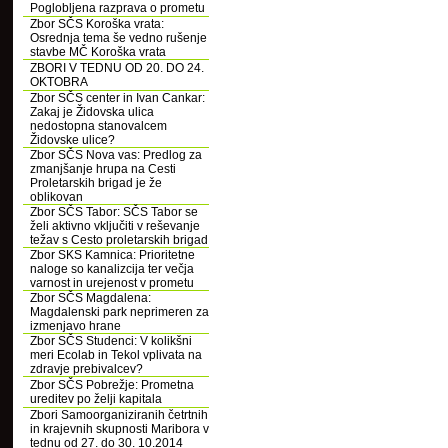
Poglobljena razprava o prometu
Zbor SČS Koroška vrata:
Osrednja tema še vedno rušenje
stavbe MČ Koroška vrata
ZBORI V TEDNU OD 20. DO 24.
OKTOBRA
Zbor SČS center in Ivan Cankar:
Zakaj je Židovska ulica
nedostopna stanovalcem
Židovske ulice?
Zbor SČS Nova vas: Predlog za
zmanjšanje hrupa na Cesti
Proletarskih brigad je že
oblikovan
Zbor SČS Tabor: SČS Tabor se
želi aktivno vključiti v reševanje
težav s Cesto proletarskih brigad
Zbor SKS Kamnica: Prioritetne
naloge so kanalizcija ter večja
varnost in urejenost v prometu
Zbor SČS Magdalena:
Magdalenski park neprimeren za
izmenjavo hrane
Zbor SČS Studenci: V kolikšni
meri Ecolab in Tekol vplivata na
zdravje prebivalcev?
Zbor SČS Pobrežje: Prometna
ureditev po želji kapitala
Zbori Samoorganiziranih četrtnih
in krajevnih skupnosti Maribora v
tednu od 27. do 30. 10.2014