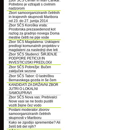
Zbor SČS Center in Ivan Cankar:
Potrebno je vztrajati s civilnim
nadzorom
Zbori samoorganiziranih četrtnih
in krajevnih skupnosti Maribora
od 23. do 27. junija 2014
Zbor SČS Koroška vrata:
Prostorska prezasedenost kot
razlog za gradnjo novega Doma
mestne četrti ne pije vode
Zbor SČS Magdalena: Usklajeni
predlogi komunalnih projektov v
magdaleni za naslednji dve leti
Zbor SČS Studenci: ŠIRJENJE
PODPORE PETICIJI IN
INVESTICIJSKI PREDLOGI
Zbor SČS Pobrežje: Bučen
zaključek sezone
Zbor SČS Tabor: O lastništvu
Bernavskega gozda in še čem
KANDIDATI ZA DRŽAVNI ZBOR
JUTRI O LOKALNI
SAMOUPRAVI
Zbor SČS Nova vas: Prebivalci
Nove vasi se ne bodo pustili
voziti žejne čez vodo
Postani moderator zborov
samoorganiziranih četrtnih
skupnosti v Mariboru
Kako se zgodijo spremembe? Ali
želiš biti del njih?