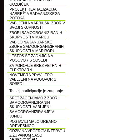
MIYAWAKI MINI URBANI
GOZDIČEK
PROJEKT REVITALIZACIJA
NABREŽJA RADVANJSKEGA
POTOKA
VABLJENI NA APRILSKI ZBOR V
SVOJI SKUPNOSTI
ZBORI SAMOORGANIZIRANIH
SKUPNOSTI V MARCU
VABILO NA JANUARSKE
ZBORE SAMOORGANIZIRANIH
SKUPNOSTI V MARIBORU
LESTOS ŠE ZADNJIČ NA
POGOVOR S SOSEDI
ZA POHORJE BREZ VETRNIH
ELEKTRARN
NOVEMBRA PRAV LEPO
VABLJENI NA POGOVOR S
SOSEDI
Temelj participacije je zaupanje
SPET ZAČENJAMO Z ZBORI
SAMOORGANIZIRANIH
SKUPNOSTI. VABLJENI!
SAMOORGANIZIRANJE V
JUNIJU
POSTAVILI MALO URBANO
DREVESNICO
ODZIV NA VEČEROV INTERVJU
Z ŽUPANOM SAŠO
ARSENOVIČEM