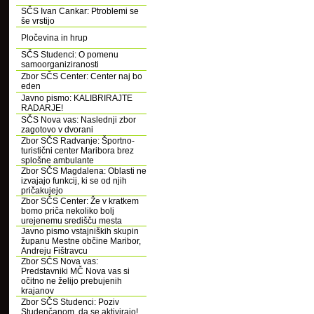
SČS Ivan Cankar: Ptroblemi se
še vrstijo
Pločevina in hrup
SČS Studenci: O pomenu
samoorganiziranosti
Zbor SČS Center: Center naj bo
eden
Javno pismo: KALIBRIRAJTE
RADARJE!
SČS Nova vas: Naslednji zbor
zagotovo v dvorani
Zbor SČS Radvanje: Športno-
turistični center Maribora brez
splošne ambulante
Zbor SČS Magdalena: Oblasti ne
izvajajo funkcij, ki se od njih
pričakujejo
Zbor SČS Center: Že v kratkem
bomo priča nekoliko bolj
urejenemu središču mesta
Javno pismo vstajniških skupin
županu Mestne občine Maribor,
Andreju Fištravcu
Zbor SČS Nova vas:
Predstavniki MČ Nova vas si
očitno ne želijo prebujenih
krajanov
Zbor SČS Studenci: Poziv
Studenčanom, da se aktivirajo!