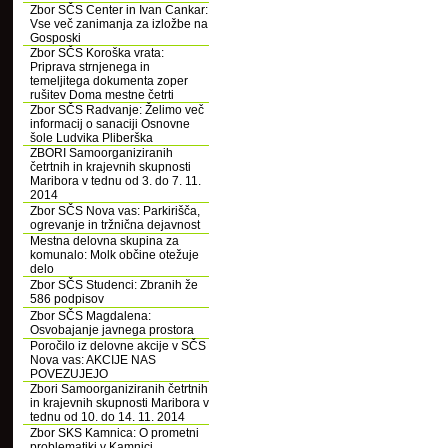
Zbor SČS Center in Ivan Cankar:
Vse več zanimanja za izložbe na
Gosposki
Zbor SČS Koroška vrata:
Priprava strnjenega in
temeljitega dokumenta zoper
rušitev Doma mestne četrti
Zbor SČS Radvanje: Želimo več
informacij o sanaciji Osnovne
šole Ludvika Pliberška
ZBORI Samoorganiziranih
četrtnih in krajevnih skupnosti
Maribora v tednu od 3. do 7. 11.
2014
Zbor SČS Nova vas: Parkirišča,
ogrevanje in tržnična dejavnost
Mestna delovna skupina za
komunalo: Molk občine otežuje
delo
Zbor SČS Studenci: Zbranih že
586 podpisov
Zbor SČS Magdalena:
Osvobajanje javnega prostora
Poročilo iz delovne akcije v SČS
Nova vas: AKCIJE NAS
POVEZUJEJO
Zbori Samoorganiziranih četrtnih
in krajevnih skupnosti Maribora v
tednu od 10. do 14. 11. 2014
Zbor SKS Kamnica: O prometni
problematiki v Kamnici