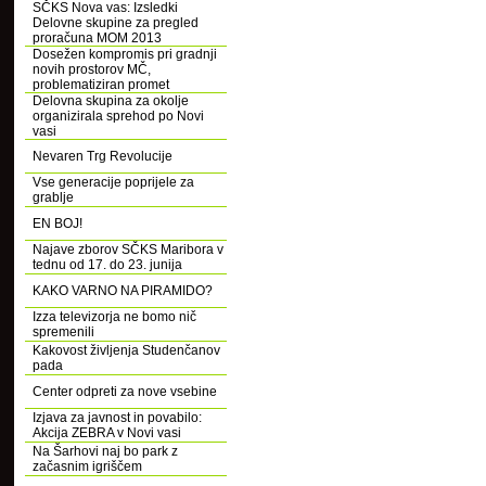
SČKS Nova vas: Izsledki
Delovne skupine za pregled
proračuna MOM 2013
Dosežen kompromis pri gradnji
novih prostorov MČ,
problematiziran promet
Delovna skupina za okolje
organizirala sprehod po Novi
vasi
Nevaren Trg Revolucije
Vse generacije poprijele za
grablje
EN BOJ!
Najave zborov SČKS Maribora v
tednu od 17. do 23. junija
KAKO VARNO NA PIRAMIDO?
Izza televizorja ne bomo nič
spremenili
Kakovost življenja Studenčanov
pada
Center odpreti za nove vsebine
Izjava za javnost in povabilo:
Akcija ZEBRA v Novi vasi
Na Šarhovi naj bo park z
začasnim igriščem