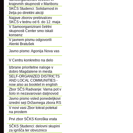
krajevnih skupnosti v Mariboru
SKČS Studenci: Solidarnost in
želja po direktni akciji
Najave zborov prebivalcev
SKČS v tednu od 6. do 12. maja
V Samoorganizirani četrtni
skupnosti Center smo iskali
konsenz
V javnem pismu odgovorili
Alenki Bratušek
Javno pismo: Agonija Nova vas
V Centru konkretno na delo
Izbrane prioritetne naloge v
dobro Magdalene in mesta
SELF-ORGANIZED DISTRICTS
AND LOCAL COMMUNITIES -
now also as booklet in english
Zbor SČS Radvanje: Varna pot v
šolo in nezavarovan daljnovod
Javno pismo vsled ponedeljkovi
izredni seji Državnega zbora RS
V novi vasi Zbor tokrat potekal
na prostem
Prvi zbor SČKS Koroška vrata
SČKS Studenci: delovni skupini
za igrišča ter obvoznico