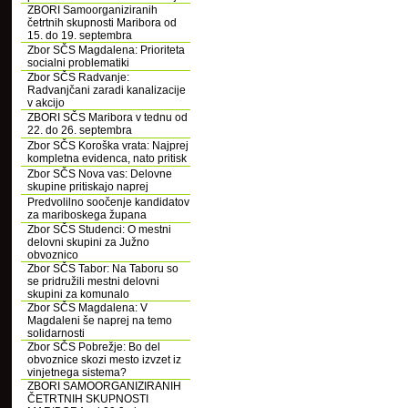
ZBORI Samoorganiziranih
četrtnih skupnosti Maribora od
15. do 19. septembra
Zbor SČS Magdalena: Prioriteta
socialni problematiki
Zbor SČS Radvanje:
Radvanjčani zaradi kanalizacije
v akcijo
ZBORI SČS Maribora v tednu od
22. do 26. septembra
Zbor SČS Koroška vrata: Najprej
kompletna evidenca, nato pritisk
Zbor SČS Nova vas: Delovne
skupine pritiskajo naprej
Predvolilno soočenje kandidatov
za mariboskega župana
Zbor SČS Studenci: O mestni
delovni skupini za Južno
obvoznico
Zbor SČS Tabor: Na Taboru so
se pridružili mestni delovni
skupini za komunalo
Zbor SČS Magdalena: V
Magdaleni še naprej na temo
solidarnosti
Zbor SČS Pobrežje: Bo del
obvoznice skozi mesto izvzet iz
vinjetnega sistema?
ZBORI SAMOORGANIZIRANIH
ČETRTNIH SKUPNOSTI