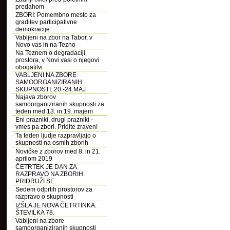
predahom
ZBORI: Pomembno mesto za
graditev participativne
demokracije
Vabljeni na zbor na Tabor, v
Novo vas in na Tezno
Na Teznem o degradaciji
prostora, v Novi vasi o njegovi
obogatitvi
VABLJENI NA ZBORE
SAMOORGANIZIRANIH
SKUPNOSTI: 20.-24.MAJ
Najava zborov
samoorganiziranih skupnosti za
teden med 13. in 19. majem
Eni prazniki, drugi prazniki -
vmes pa zbori. Pridite zraven!
Ta teden ljudje razpravljajo o
skupnosti na osmih zborih
Novičke z zborov med 8. in 21.
aprilom 2019
ČETRTEK JE DAN ZA
RAZPRAVO NA ZBORIH.
PRIDRUŽI SE.
Sedem odprtih prostorov za
razpravo o skupnosti
IZŠLA JE NOVA ČETRTINKA.
ŠTEVILKA 78.
Vabljeni na zbore
samoorganiziranih skupnosti