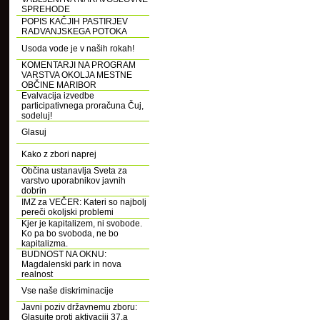
SPREHODE
POPIS KAČJIH PASTIRJEV
RADVANJSKEGA POTOKA
Usoda vode je v naših rokah!
KOMENTARJI NA PROGRAM
VARSTVA OKOLJA MESTNE
OBČINE MARIBOR
Evalvacija izvedbe
participativnega proračuna Čuj,
sodeluj!
Glasuj
Kako z zbori naprej
Občina ustanavlja Sveta za
varstvo uporabnikov javnih
dobrin
IMZ za VEČER: Kateri so najbolj
pereči okoljski problemi
Kjer je kapitalizem, ni svobode.
Ko pa bo svoboda, ne bo
kapitalizma.
BUDNOST NA OKNU:
Magdalenski park in nova
realnost
Vse naše diskriminacije
Javni poziv državnemu zboru:
Glasujte proti aktivaciji 37.a