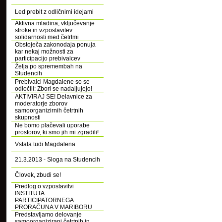
Led prebit z odličnimi idejami
Aktivna mladina, vključevanje
stroke in vzpostavitev
solidarnosti med četrtmi
Obstoječa zakonodaja ponuja
kar nekaj možnosti za
participacijo prebivalcev
Želja po spremembah na
Studencih
Prebivalci Magdalene so se
odločili: Zbori se nadaljujejo!
AKTIVIRAJ SE! Delavnice za
moderatorje zborov
samoorganizirnih četrtnih
skupnosti
Ne bomo plačevali uporabe
prostorov, ki smo jih mi zgradili!
Vstala tudi Magdalena
21.3.2013 - Sloga na Studencih
Človek, zbudi se!
Predlog o vzpostavitvi
INSTITUTA
PARTICIPATORNEGA
PRORAČUNA V MARIBORU
Predstavljamo delovanje
samoorganizirani četrtnih in