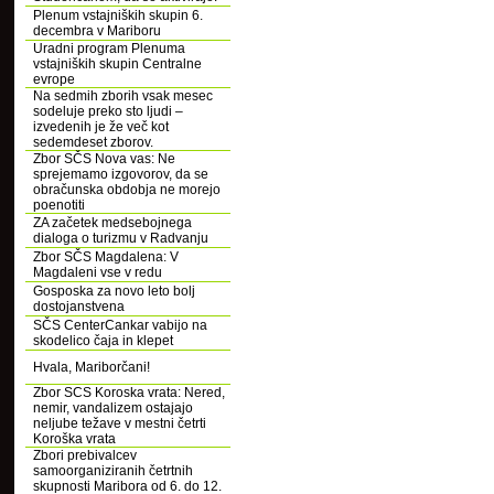
Plenum vstajniških skupin 6.
decembra v Mariboru
Uradni program Plenuma
vstajniških skupin Centralne
evrope
Na sedmih zborih vsak mesec
sodeluje preko sto ljudi –
izvedenih je že več kot
sedemdeset zborov.
Zbor SČS Nova vas: Ne
sprejemamo izgovorov, da se
obračunska obdobja ne morejo
poenotiti
ZA začetek medsebojnega
dialoga o turizmu v Radvanju
Zbor SČS Magdalena: V
Magdaleni vse v redu
Gosposka za novo leto bolj
dostojanstvena
SČS CenterCankar vabijo na
skodelico čaja in klepet
Hvala, Mariborčani!
Zbor SCS Koroska vrata: Nered,
nemir, vandalizem ostajajo
neljube težave v mestni četrti
Koroška vrata
Zbori prebivalcev
samoorganiziranih četrtnih
skupnosti Maribora od 6. do 12.