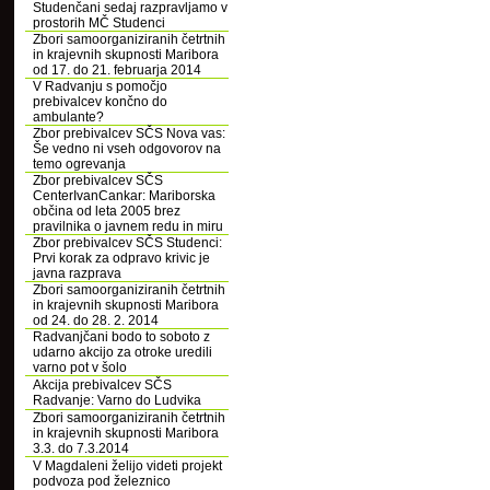
Studenčani sedaj razpravljamo v
prostorih MČ Studenci
Zbori samoorganiziranih četrtnih
in krajevnih skupnosti Maribora
od 17. do 21. februarja 2014
V Radvanju s pomočjo
prebivalcev končno do
ambulante?
Zbor prebivalcev SČS Nova vas:
Še vedno ni vseh odgovorov na
temo ogrevanja
Zbor prebivalcev SČS
CenterIvanCankar: Mariborska
občina od leta 2005 brez
pravilnika o javnem redu in miru
Zbor prebivalcev SČS Studenci:
Prvi korak za odpravo krivic je
javna razprava
Zbori samoorganiziranih četrtnih
in krajevnih skupnosti Maribora
od 24. do 28. 2. 2014
Radvanjčani bodo to soboto z
udarno akcijo za otroke uredili
varno pot v šolo
Akcija prebivalcev SČS
Radvanje: Varno do Ludvika
Zbori samoorganiziranih četrtnih
in krajevnih skupnosti Maribora
3.3. do 7.3.2014
V Magdaleni želijo videti projekt
podvoza pod železnico