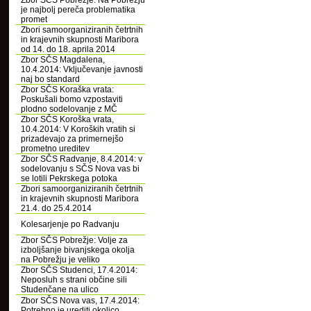
Zbor SČS Pobrežje: Na Pobrežju
je najbolj pereča problematika
promet
Zbori samoorganiziranih četrtnih
in krajevnih skupnosti Maribora
od 14. do 18. aprila 2014
Zbor SČS Magdalena,
10.4.2014: Vključevanje javnosti
naj bo standard
Zbor SČS Koraška vrata:
Poskušali bomo vzpostaviti
plodno sodelovanje z MČ
Zbor SČS Koroška vrata,
10.4.2014: V Koroških vratih si
prizadevajo za primernejšo
prometno ureditev
Zbor SČS Radvanje, 8.4.2014: v
sodelovanju s SČS Nova vas bi
se lotili Pekrskega potoka
Zbori samoorganiziranih četrtnih
in krajevnih skupnosti Maribora
21.4. do 25.4.2014
Kolesarjenje po Radvanju
Zbor SČS Pobrežje: Volje za
izboljšanje bivanjskega okolja
na Pobrežju je veliko
Zbor SČS Studenci, 17.4.2014:
Neposluh s strani občine sili
Studenčane na ulico
Zbor SČS Nova vas, 17.4.2014:
Potrebno je urediti okolico