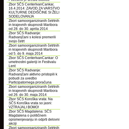
Zbor SČS CenterIvanCankar,
16.4.2014: ZAVOD ZA VARSTVO
KULTURNE DEDIŠČINE SI ŽELI
SODELOVANJA
Zbori samoorganiziranih četrtnih
in krajevnih skupnosti Maribora
od 28. do 30. aprila 2014
Zbor SČS Radvanje:
Radvanjčani s kolesi premerili
svojo četrt
Zbori samoorganiziranih četrtnih
in krajevnih skupnosti Maribora
od 5. do 9. maja 2014
Zbor SČS CenterIvanCankar: O
umetnostni galeriji in Festivalu
Lent
Zbor SČS Radvanje:
Radvanjčani aktivno pristopili k
pobudi za uvedbo
Participatornega proračuna
Zbori samoorganiziranih četrtnih
in krajevnih skupnosti Maribora
od 26. do 30. maja 2014
Zbor SČS Koroška vrata: Na
SČS Koroška vrata so jasni:
VZTRAJALI BOMO!
Zbor SČS Magdalena: SČS
Magdalena o političnem
opismenjevanju in odprti delovni
akciji
Zbori samoorganiziranih četrtnih