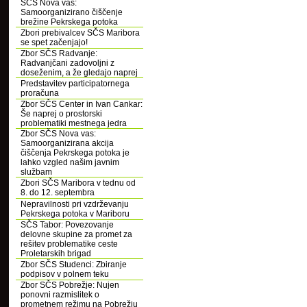
SČS Nova vas:
Samoorganizirano čiščenje
brežine Pekrskega potoka
Zbori prebivalcev SČS Maribora
se spet začenjajo!
Zbor SČS Radvanje:
Radvanjčani zadovoljni z
doseženim, a že gledajo naprej
Predstavitev participatornega
proračuna
Zbor SČS Center in Ivan Cankar:
Še naprej o prostorski
problematiki mestnega jedra
Zbor SČS Nova vas:
Samoorganizirana akcija
čiščenja Pekrskega potoka je
lahko vzgled našim javnim
službam
Zbori SČS Maribora v tednu od
8. do 12. septembra
Nepravilnosti pri vzdrževanju
Pekrskega potoka v Mariboru
SČS Tabor: Povezovanje
delovne skupine za promet za
rešitev problematike ceste
Proletarskih brigad
Zbor SČS Studenci: Zbiranje
podpisov v polnem teku
Zbor SČS Pobrežje: Nujen
ponovni razmislitek o
prometnem režimu na Pobrežju