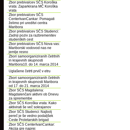
Zbor prebivalcev SČS Koroška
vrata: Zaparkirana MČ Koroška
vrata
Zbor prebivalcev SČS
CenterIvanCankar: Pomagati
želimo pri ureditvi centra
Maribora
Zbor prebivalcev SČS Studenci:
Zadnji poziv za razbremenitev
studenških cest
Zbor prebivalcev SČS Nova vas:
Mariborski vodovod nas ne
jemlje resno
Zbori samoorganiziranih četrtnih
in krajevnih skupnosti
Maribora10. do 14. marca 2014
Uglašene četrti prvič v etru
Zbori samoorganiziranih četrtnih
in krajevnih skupnosti Maribora
od 17. do 21. marca 2014
Zbor SČS Magdalena:
Magdalenčani aktivni ob Dnevu
za spremembe
Zbor SČS Koroška vrata: Kako
aktivirati še več sokrajanov
Zbor SČS Studenci: Najbolj
pereč je še vedno podaljšek
Ceste Proletarskih brigad
Zbor SČS CenterIvanCankar:
Akcija gre naprej