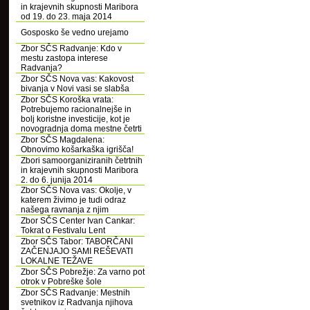
in krajevnih skupnosti Maribora
od 19. do 23. maja 2014
Gosposko še vedno urejamo
Zbor SČS Radvanje: Kdo v
mestu zastopa interese
Radvanja?
Zbor SČS Nova vas: Kakovost
bivanja v Novi vasi se slabša
Zbor SČS Koroška vrata:
Potrebujemo racionalnejše in
bolj koristne investicije, kot je
novogradnja doma mestne četrti
Zbor SČS Magdalena:
Obnovimo košarkaška igrišča!
Zbori samoorganiziranih četrtnih
in krajevnih skupnosti Maribora
2. do 6. junija 2014
Zbor SČS Nova vas: Okolje, v
katerem živimo je tudi odraz
našega ravnanja z njim
Zbor SČS Center Ivan Cankar:
Tokrat o Festivalu Lent
Zbor SČS Tabor: TABORČANI
ZAČENJAJO SAMI REŠEVATI
LOKALNE TEŽAVE
Zbor SČS Pobrežje: Za varno pot
otrok v Pobreške šole
Zbor SČS Radvanje: Mestnih
svetnikov iz Radvanja njihova