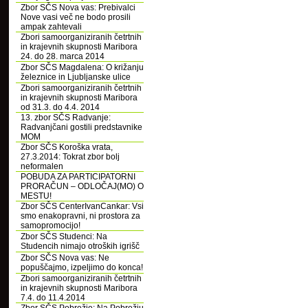
Zbor SČS Nova vas: Prebivalci
Nove vasi več ne bodo prosili
ampak zahtevali
Zbori samoorganiziranih četrtnih
in krajevnih skupnosti Maribora
24. do 28. marca 2014
Zbor SČS Magdalena: O križanju
železnice in Ljubljanske ulice
Zbori samoorganiziranih četrtnih
in krajevnih skupnosti Maribora
od 31.3. do 4.4. 2014
13. zbor SČS Radvanje:
Radvanjčani gostili predstavnike
MOM
Zbor SČS Koroška vrata,
27.3.2014: Tokrat zbor bolj
neformalen
POBUDA ZA PARTICIPATORNI
PRORAČUN – ODLOČAJ(MO) O
MESTU!
Zbor SČS CenterIvanCankar: Vsi
smo enakopravni, ni prostora za
samopromocijo!
Zbor SČS Studenci: Na
Studencih nimajo otroških igrišč
Zbor SČS Nova vas: Ne
popuščajmo, izpeljimo do konca!
Zbori samoorganiziranih četrtnih
in krajevnih skupnosti Maribora
7.4. do 11.4.2014