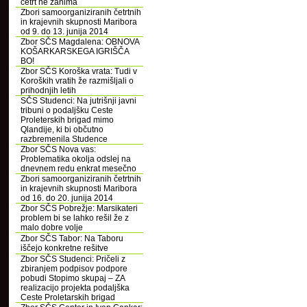
četrt ne zanima
Zbori samoorganiziranih četrtnih
in krajevnih skupnosti Maribora
od 9. do 13. junija 2014
Zbor SČS Magdalena: OBNOVA
KOŠARKARSKEGA IGRIŠČA
BO!
Zbor SČS Koroška vrata: Tudi v
Koroških vratih že razmišljali o
prihodnjih letih
SČS Studenci: Na jutrišnji javni
tribuni o podaljšku Ceste
Proleterskih brigad mimo
Qlandije, ki bi občutno
razbremenila Studence
Zbor SČS Nova vas:
Problematika okolja odslej na
dnevnem redu enkrat mesečno
Zbori samoorganiziranih četrtnih
in krajevnih skupnosti Maribora
od 16. do 20. junija 2014
Zbor SČS Pobrežje: Marsikateri
problem bi se lahko rešil že z
malo dobre volje
Zbor SČS Tabor: Na Taboru
iščejo konkretne rešitve
Zbor SČS Studenci: Pričeli z
zbiranjem podpisov podpore
pobudi Stopimo skupaj – ZA
realizacijo projekta podaljška
Ceste Proletarskih brigad