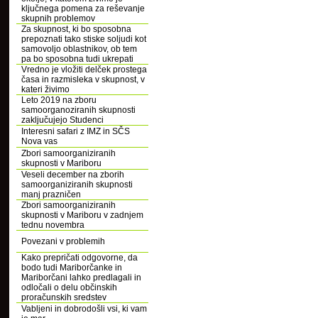
ključnega pomena za reševanje
skupnih problemov
Za skupnost, ki bo sposobna
prepoznati tako stiske soljudi kot
samovoljo oblastnikov, ob tem
pa bo sposobna tudi ukrepati
Vredno je vložiti delček prostega
časa in razmisleka v skupnost, v
kateri živimo
Leto 2019 na zboru
samoorganoziranih skupnosti
zaključujejo Studenci
Interesni safari z IMZ in SČS
Nova vas
Zbori samoorganiziranih
skupnosti v Mariboru
Veseli december na zborih
samoorganiziranih skupnosti
manj prazničen
Zbori samoorganiziranih
skupnosti v Mariboru v zadnjem
tednu novembra
Povezani v problemih
Kako prepričati odgovorne, da
bodo tudi Mariborčanke in
Mariborčani lahko predlagali in
odločali o delu občinskih
proračunskih sredstev
Vabljeni in dobrodošli vsi, ki vam