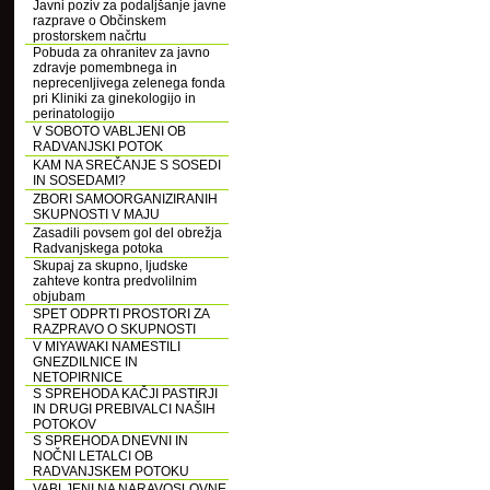
Javni poziv za podaljšanje javne
razprave o Občinskem
prostorskem načrtu
Pobuda za ohranitev za javno
zdravje pomembnega in
neprecenljivega zelenega fonda
pri Kliniki za ginekologijo in
perinatologijo
V SOBOTO VABLJENI OB
RADVANJSKI POTOK
KAM NA SREČANJE S SOSEDI
IN SOSEDAMI?
ZBORI SAMOORGANIZIRANIH
SKUPNOSTI V MAJU
Zasadili povsem gol del obrežja
Radvanjskega potoka
Skupaj za skupno, ljudske
zahteve kontra predvolilnim
objubam
SPET ODPRTI PROSTORI ZA
RAZPRAVO O SKUPNOSTI
V MIYAWAKI NAMESTILI
GNEZDILNICE IN
NETOPIRNICE
S SPREHODA KAČJI PASTIRJI
IN DRUGI PREBIVALCI NAŠIH
POTOKOV
S SPREHODA DNEVNI IN
NOČNI LETALCI OB
RADVANJSKEM POTOKU
VABLJENI NA NARAVOSLOVNE