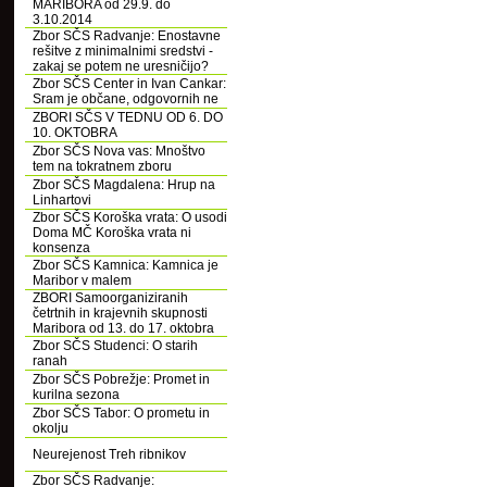
MARIBORA od 29.9. do
3.10.2014
Zbor SČS Radvanje: Enostavne
rešitve z minimalnimi sredstvi -
zakaj se potem ne uresničijo?
Zbor SČS Center in Ivan Cankar:
Sram je občane, odgovornih ne
ZBORI SČS V TEDNU OD 6. DO
10. OKTOBRA
Zbor SČS Nova vas: Mnoštvo
tem na tokratnem zboru
Zbor SČS Magdalena: Hrup na
Linhartovi
Zbor SČS Koroška vrata: O usodi
Doma MČ Koroška vrata ni
konsenza
Zbor SČS Kamnica: Kamnica je
Maribor v malem
ZBORI Samoorganiziranih
četrtnih in krajevnih skupnosti
Maribora od 13. do 17. oktobra
Zbor SČS Studenci: O starih
ranah
Zbor SČS Pobrežje: Promet in
kurilna sezona
Zbor SČS Tabor: O prometu in
okolju
Neurejenost Treh ribnikov
Zbor SČS Radvanje: