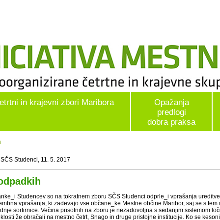
etrtni in krajevni zbori Maribora
Opažanja
predlogi
dobra praksa
h
 SČS Studenci, 11. 5. 2017
odpadkih
anke_i Studencev so na tokratnem zboru SČS Studenci odprle_i vprašanja ureditve 
mbna vprašanja, ki zadevajo vse občane_ke Mestne občine Maribor, saj se s tem 
adnje sortirnice. Večina prisotnih na zboru je nezadovoljna s sedanjim sistemom loč
klosti že obračali na mestno četrt, Snago in druge pristojne institucije. Ko se keson