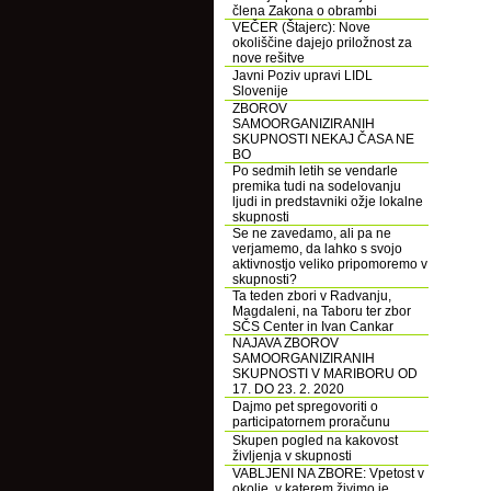
člena Zakona o obrambi
VEČER (Štajerc): Nove
okoliščine dajejo priložnost za
nove rešitve
Javni Poziv upravi LIDL
Slovenije
ZBOROV
SAMOORGANIZIRANIH
SKUPNOSTI NEKAJ ČASA NE
BO
Po sedmih letih se vendarle
premika tudi na sodelovanju
ljudi in predstavniki ožje lokalne
skupnosti
Se ne zavedamo, ali pa ne
verjamemo, da lahko s svojo
aktivnostjo veliko pripomoremo v
skupnosti?
Ta teden zbori v Radvanju,
Magdaleni, na Taboru ter zbor
SČS Center in Ivan Cankar
NAJAVA ZBOROV
SAMOORGANIZIRANIH
SKUPNOSTI V MARIBORU OD
17. DO 23. 2. 2020
Dajmo pet spregovoriti o
participatornem proračunu
Skupen pogled na kakovost
življenja v skupnosti
VABLJENI NA ZBORE: Vpetost v
okolje, v katerem živimo je