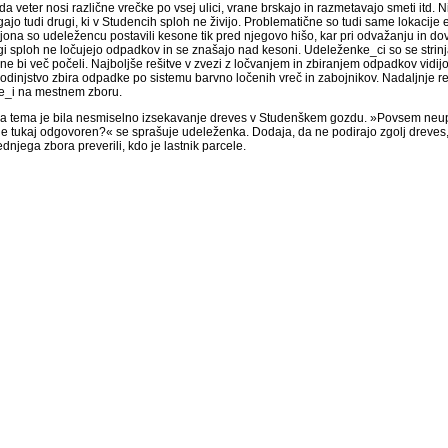
da veter nosi različne vrečke po vsej ulici, vrane brskajo in razmetavajo smeti itd. 
ajo tudi drugi, ki v Studencih sploh ne živijo. Problematične so tudi same lokacije
ljona so udeležencu postavili kesone tik pred njegovo hišo, kar pri odvažanju in 
 sploh ne ločujejo odpadkov in se znašajo nad kesoni. Udeleženke_ci so se strinjale
 ne bi več počeli. Najboljše rešitve v zvezi z ločvanjem in zbiranjem odpadkov vid
odinjstvo zbira odpadke po sistemu barvno ločenih vreč in zabojnikov. Nadaljnje 
le_i na mestnem zboru.
a tema je bila nesmiselno izsekavanje dreves v Studenškem gozdu. »Povsem neupr
je tukaj odgovoren?« se sprašuje udeleženka. Dodaja, da ne podirajo zgolj dreves
dnjega zbora preverili, kdo je lastnik parcele.