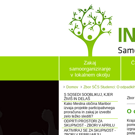
Zakaj
Č
samoorganiziranje
v lokalnem okolju
Domov
Zbor SČS Studenci: O odpadki
S SOSEDI SOOBLIKUJ, KJER
Zbor
ŽIVIŠ IN DELAŠ
Kako Mestna občina Maribor
izvaja projekte participativnega
O 
proračuna in zakaj je izvedbi
zelo težko slediti?
Kraj
ODPRTI PROSTORI ZA
pome
SKUPNOST - ZBORI V APRILU
izgr
AKTIVIRAJ SE ZA SKUPNOST -
prete
ZBORI V FEBRUARJU