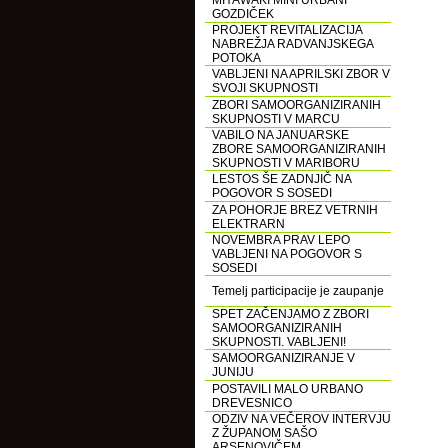
MIYAWAKI MINI URBANI
GOZDIČEK
PROJEKT REVITALIZACIJA
NABREŽJA RADVANJSKEGA
POTOKA
VABLJENI NA APRILSKI ZBOR V
SVOJI SKUPNOSTI
ZBORI SAMOORGANIZIRANIH
SKUPNOSTI V MARCU
VABILO NA JANUARSKE
ZBORE SAMOORGANIZIRANIH
SKUPNOSTI V MARIBORU
LESTOS ŠE ZADNJIČ NA
POGOVOR S SOSEDI
ZA POHORJE BREZ VETRNIH
ELEKTRARN
NOVEMBRA PRAV LEPO
VABLJENI NA POGOVOR S
SOSEDI
Temelj participacije je zaupanje
SPET ZAČENJAMO Z ZBORI
SAMOORGANIZIRANIH
SKUPNOSTI. VABLJENI!
SAMOORGANIZIRANJE V
JUNIJU
POSTAVILI MALO URBANO
DREVESNICO
ODZIV NA VEČEROV INTERVJU
Z ŽUPANOM SAŠO
ARSENOVIČEM