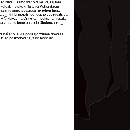
Niso krive_i samo stanovalke_ci, saj tam
 ekoloških otokov. Na Ulici Pohorskega
dovažanju smeti povzroča nenehen hrup.
_i, da bi morali ljudi očitno dovzgojiti, da
ijo v Miklavžu na Dravskem polju. Tam vsako
rešitve na to temo pa bodo Studenčanke_i
avičeno je, da podirajo zdrava drevesa.
, ki so poškodovana, zato bodo do