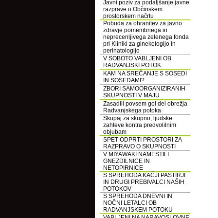
Javni poziv za podaljšanje javne
razprave o Občinskem
prostorskem načrtu
Pobuda za ohranitev za javno
zdravje pomembnega in
neprecenljivega zelenega fonda
pri Kliniki za ginekologijo in
perinatologijo
V SOBOTO VABLJENI OB
RADVANJSKI POTOK
KAM NA SREČANJE S SOSEDI
IN SOSEDAMI?
ZBORI SAMOORGANIZIRANIH
SKUPNOSTI V MAJU
Zasadili povsem gol del obrežja
Radvanjskega potoka
Skupaj za skupno, ljudske
zahteve kontra predvolilnim
objubam
SPET ODPRTI PROSTORI ZA
RAZPRAVO O SKUPNOSTI
V MIYAWAKI NAMESTILI
GNEZDILNICE IN
NETOPIRNICE
S SPREHODA KAČJI PASTIRJI
IN DRUGI PREBIVALCI NAŠIH
POTOKOV
S SPREHODA DNEVNI IN
NOČNI LETALCI OB
RADVANJSKEM POTOKU
VABLJENI NA NARAVOSLOVNE