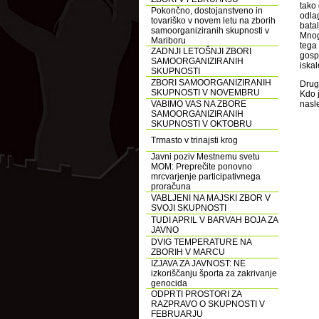
tako 
Pokončno, dostojanstveno in
odlag
tovariško v novem letu na zborih
bata
samoorganiziranih skupnosti v
Mnogi
Mariboru
tega
ZADNJI LETOŠNJI ZBORI
gosp
SAMOORGANIZIRANIH
iska
SKUPNOSTI
ZBORI SAMOORGANIZIRANIH
Drug
SKUPNOSTI V NOVEMBRU
Kdo 
VABIMO VAS NA ZBORE
nasle
SAMOORGANIZIRANIH
SKUPNOSTI V OKTOBRU
Trmasto v trinajsti krog
Javni poziv Mestnemu svetu
MOM: Preprečite ponovno
mrcvarjenje participativnega
proračuna
VABLJENI NA MAJSKI ZBOR V
SVOJI SKUPNOSTI
TUDI APRIL V BARVAH BOJA ZA
JAVNO
DVIG TEMPERATURE NA
ZBORIH V MARCU
IZJAVA ZA JAVNOST: NE
izkoriščanju športa za zakrivanje
genocida
ODPRTI PROSTORI ZA
RAZPRAVO O SKUPNOSTI V
FEBRUARJU