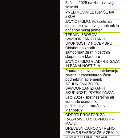
Začnite 2025 na zboru v svoji
soseski
PRED NOVIM LETOM ŠE NA
ZBOR
JAVNO PISMO: Pokažite, da
mestnemu svetu volja občank in
občanov nekaj pomeni
TERMINI ZBOROV
SAMOORGANIZIRANIH
SKUPNOSTI V NOVEMBRU
Oktober na zborih
samoorganiziranih četrtnih
skupnosti v Mariboru
JAVNO PISMO VLADI RS: GAZA
IN BANALNOST ZLA
Poudarki posveta o načrtovanju
zelene infrastrukture v času
podnebnih sprememb
ŠE JUNIJSKI ZBORI
SAMOORGANIZIRANIH
SKUPNOSTI, POTEM PAVZA
Leto 2024 - spet nesrečno ali
vendarle usodno za
participativni proračun v
Mariboru?
ODPRTI PROSTORI ZA
RAZPRAVO O SKUPNOSTI –
MAJ 24
DREVESNICA POD STREHO,
PRVA DREVESCA ŽE V ZEMLJI