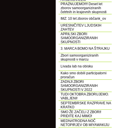
PRAZNUJEMO!!!! Deset let
zborov samoorganiziranih
četrtnih in krajevnih skupnosti
IMZ: 10 let zborov občank_ov
URESNIČITEV LJUDSKIH
ZAHTEV
APRILSKI ZBORI
SAMOORGANIZIRANIH
SKUPNOSTI
3. MARCA BOMO NA ŠTRAJKU
Zbori samoorganiziranih
skupnosti v marcu
Livada lab na obisku
Kako smo dobili participatorni
proračun
ZADNJI ZBORI
SAMOORGANIZIRANIH
SKUPNOSTI V 2022
TUDI OKTOBRA ZBORUJEMO.
VABLJENI!
SEPTEMBRSKE RAZPRAVE NA
KRATKO
SMO ŽE ZAČELI Z ZBORI!
PRIDITE KAJ MIMO!
MEDNATRODNA NOČ
NETOPIRJEV OB MIYAWAKIJU