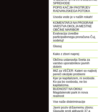
SPREHODE
POPIS KAČJIH PASTIRJEV
RADVANJSKEGA POTOKA
Usoda vode je v naših rokah!
KOMENTARJI NA PROGRAM
VARSTVA OKOLJA MESTNE
OBČINE MARIBOR
Evalvacija izvedbe
participativnega proračuna Čuj,
sodeluj!
Glasuj
Kako z zbori naprej
Občina ustanavlja Sveta za
varstvo uporabnikov javnih
dobrin
IMZ za VEČER: Kateri so najbolj
pereči okoljski problemi
Kjer je kapitalizem, ni svobode.
Ko pa bo svoboda, ne bo
kapitalizma.
BUDNOST NA OKNU:
Magdalenski park in nova
realnost
Vse naše diskriminacije
Javni poziv državnemu zboru:
Glasujte proti aktivaciji 37.a