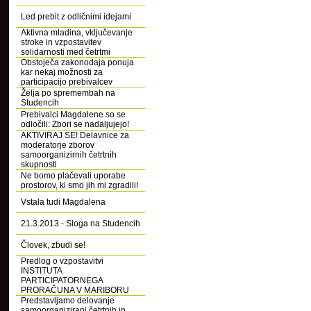
Led prebit z odličnimi idejami
Aktivna mladina, vključevanje
stroke in vzpostavitev
solidarnosti med četrtmi
Obstoječa zakonodaja ponuja
kar nekaj možnosti za
participacijo prebivalcev
Želja po spremembah na
Studencih
Prebivalci Magdalene so se
odločili: Zbori se nadaljujejo!
AKTIVIRAJ SE! Delavnice za
moderatorje zborov
samoorganizirnih četrtnih
skupnosti
Ne bomo plačevali uporabe
prostorov, ki smo jih mi zgradili!
Vstala tudi Magdalena
21.3.2013 - Sloga na Studencih
Človek, zbudi se!
Predlog o vzpostavitvi
INSTITUTA
PARTICIPATORNEGA
PRORAČUNA V MARIBORU
Predstavljamo delovanje
samoorganizirani četrtnih in