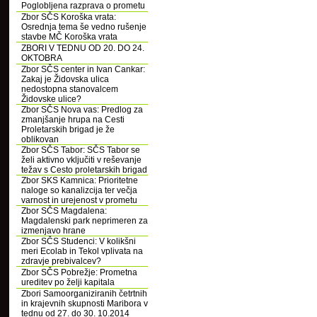
Poglobljena razprava o prometu
Zbor SČS Koroška vrata:
Osrednja tema še vedno rušenje
stavbe MČ Koroška vrata
ZBORI V TEDNU OD 20. DO 24.
OKTOBRA
Zbor SČS center in Ivan Cankar:
Zakaj je Židovska ulica
nedostopna stanovalcem
Židovske ulice?
Zbor SČS Nova vas: Predlog za
zmanjšanje hrupa na Cesti
Proletarskih brigad je že
oblikovan
Zbor SČS Tabor: SČS Tabor se
želi aktivno vključiti v reševanje
težav s Cesto proletarskih brigad
Zbor SKS Kamnica: Prioritetne
naloge so kanalizcija ter večja
varnost in urejenost v prometu
Zbor SČS Magdalena:
Magdalenski park neprimeren za
izmenjavo hrane
Zbor SČS Studenci: V kolikšni
meri Ecolab in Tekol vplivata na
zdravje prebivalcev?
Zbor SČS Pobrežje: Prometna
ureditev po želji kapitala
Zbori Samoorganiziranih četrtnih
in krajevnih skupnosti Maribora v
tednu od 27. do 30. 10.2014