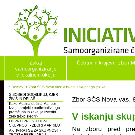
Zakaj
Četrtni in krajevni zbori 
samoorganiziranje
v lokalnem okolju
Domov
Zbor SČS Nova vas: V iskanju skupnega jezika
S SOSEDI SOOBLIKUJ, KJER
Zbor SČS Nova vas, 8
ŽIVIŠ IN DELAŠ
Kako Mestna občina Maribor
izvaja projekte participativnega
proračuna in zakaj je izvedbi
V iskanju sku
zelo težko slediti?
ODPRTI PROSTORI ZA
SKUPNOST - ZBORI V APRILU
Na zboru pred prej
AKTIVIRAJ SE ZA SKUPNOST -
ZBORI V FEBRUARJU