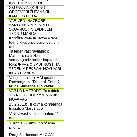
med 1. in 5. aprilom
SKUPAJ ZA SKUPNO -
ODGOVORI ŽUPANSKIH
KANDIDATK_OV
VABLJENI NA ZBORE
SAMOORGANIZIRANIH
SKUPNOSTI V ZADNJEM
TEDNU MARCA
Koroška vrata in Tezno v tem
tednu kličeta po skupnostnem
duhu
Ta teden razpravljamo o
Mariboru na 5 zborih
samoorganiziranih skupnosti
RAZPRAVE O SKUPNOSTI TA
TEDEN V PEKRAH, NOVI VASI
IN NA TEZNEM
Vabljeni na zbor v Magdaleno,
Radvanje, na Tabor ali Pobrežje
ter na Studence ali v center
VABILO NA ZBORE: Ta četrtek
TEZNO, KOROŠKA VRATA in
NOVA VAS
25.2.2013: Tiskovna konferenca
Iniciative Mestni zbor
V Novi vasi se spet dobimo 11.
aprila
3. aprila v Centru določamo
priorite
Dragi Studenčani! AKCIJA!