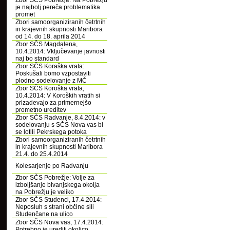
Zbor SČS Pobrežje: Na Pobrežju
je najbolj pereča problematika
promet
Zbori samoorganiziranih četrtnih
in krajevnih skupnosti Maribora
od 14. do 18. aprila 2014
Zbor SČS Magdalena,
10.4.2014: Vključevanje javnosti
naj bo standard
Zbor SČS Koraška vrata:
Poskušali bomo vzpostaviti
plodno sodelovanje z MČ
Zbor SČS Koroška vrata,
10.4.2014: V Koroških vratih si
prizadevajo za primernejšo
prometno ureditev
Zbor SČS Radvanje, 8.4.2014: v
sodelovanju s SČS Nova vas bi
se lotili Pekrskega potoka
Zbori samoorganiziranih četrtnih
in krajevnih skupnosti Maribora
21.4. do 25.4.2014
Kolesarjenje po Radvanju
Zbor SČS Pobrežje: Volje za
izboljšanje bivanjskega okolja
na Pobrežju je veliko
Zbor SČS Studenci, 17.4.2014:
Neposluh s strani občine sili
Studenčane na ulico
Zbor SČS Nova vas, 17.4.2014:
Potrebno je urediti okolico