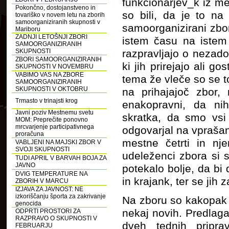
funkcionarjev_k iz me
Pokončno, dostojanstveno in
so bili, da je to na
tovariško v novem letu na zborih
samoorganiziranih skupnosti v
samoorganizirani zbor
Mariboru
ZADNJI LETOŠNJI ZBORI
istem času na istem 
SAMOORGANIZIRANIH
SKUPNOSTI
razpravljajo o nezad
ZBORI SAMOORGANIZIRANIH
ki jih prirejajo ali g
SKUPNOSTI V NOVEMBRU
VABIMO VAS NA ZBORE
tema že vleče so se to
SAMOORGANIZIRANIH
SKUPNOSTI V OKTOBRU
na prihajajoč zbor,
Trmasto v trinajsti krog
enakopravni, da ni
Javni poziv Mestnemu svetu
skratka, da smo vsi
MOM: Preprečite ponovno
mrcvarjenje participativnega
odgovarjal na vprašan
proračuna
mestne četrti in nj
VABLJENI NA MAJSKI ZBOR V
SVOJI SKUPNOSTI
udeleženci zbora si s
TUDI APRIL V BARVAH BOJA ZA
JAVNO
potekalo bolje, da bi
DVIG TEMPERATURE NA
in krajank, ter se jih 
ZBORIH V MARCU
IZJAVA ZA JAVNOST: NE
izkoriščanju športa za zakrivanje
Na zboru so kakopak pr
genocida
nekaj novih. Predlaga
ODPRTI PROSTORI ZA
RAZPRAVO O SKUPNOSTI V
dveh tednih priprav
FEBRUARJU