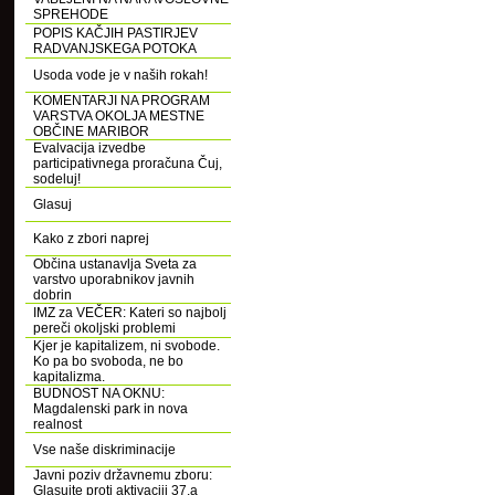
SPREHODE
POPIS KAČJIH PASTIRJEV
RADVANJSKEGA POTOKA
Usoda vode je v naših rokah!
KOMENTARJI NA PROGRAM
VARSTVA OKOLJA MESTNE
OBČINE MARIBOR
Evalvacija izvedbe
participativnega proračuna Čuj,
sodeluj!
Glasuj
Kako z zbori naprej
Občina ustanavlja Sveta za
varstvo uporabnikov javnih
dobrin
IMZ za VEČER: Kateri so najbolj
pereči okoljski problemi
Kjer je kapitalizem, ni svobode.
Ko pa bo svoboda, ne bo
kapitalizma.
BUDNOST NA OKNU:
Magdalenski park in nova
realnost
Vse naše diskriminacije
Javni poziv državnemu zboru:
Glasujte proti aktivaciji 37.a