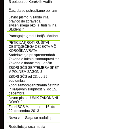
S potepa po Koroških vratih
Čas, da se potrepljamo po rami
Javno pismo: Vsakdo ima
pravico do zdravega
življenjskega okolja, tudi mi na
Studencih
Pomagajte graditi boljši Maribor!
PETICIJA PROTI RUŠITVI
OBSTOJEČEGA OBJEKTA MČ
KOROŠKA VRATA
Sodelovanje pri spremembah
Zakona o lokalni samoupravi ter
Zakona o financiranju občin
ZBORI SČS SEPTEMBRA SPET
V POLNEM ZAGONU
ZBORI SČS od 23. do 29.
septembra
Zbori samoorganiziranih četrtnih
in krajevnih skupnosti 9. do 15.
decembra
Javno pismo: UMIK ZAKONA NI
DOVOLJ!
Zbori SCS Maribora od 16. do
22. decembra 2013
Nova vas: Saga se nadaljuje
Redefinicija srca mesta