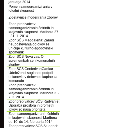
januarja 2014
Pomen samoorganiziranja v
lokalni skupnosti
Z delavnice moderiranja zborov
Zbori prebivalcev
samoorganiziranih četrtnih in
krajevnih skupnosti Maribora 27.
- 31. 1. 2014
Zbor SČS Magdalena: Zaradi
neupoštevanja odlokov se
uničuje kulturno-zgodovinski
spomenik
Zbor SČS Nova vas: O
spremembah cen komunalnih
storitev
Zbor SČS CenterIvanCankar:
Udeleženci soglasno podprli
ustanovitev delovne skupine za
komunalo
Zbori prebivalcev
samoorganiziranih četrtnih in
krajevnih skupnosti Maribora 3. -
7. 2. 2014
Zbor prebivalcev SČS Radvanje:
Uporaba prostora in prometni
tokovi so naša prioriteta
Zbori samoorganiziranih četrtnih
in krajevnih skupnosti Maribora
od 10. do 14. februarja 2014
Zbor prebivalcev SČS Studenci: