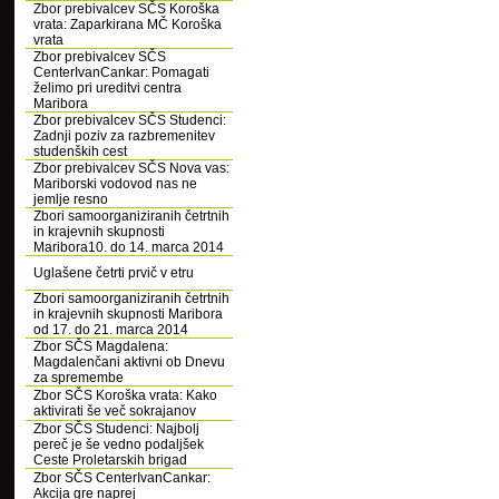
Zbor prebivalcev SČS Koroška
vrata: Zaparkirana MČ Koroška
vrata
Zbor prebivalcev SČS
CenterIvanCankar: Pomagati
želimo pri ureditvi centra
Maribora
Zbor prebivalcev SČS Studenci:
Zadnji poziv za razbremenitev
studenških cest
Zbor prebivalcev SČS Nova vas:
Mariborski vodovod nas ne
jemlje resno
Zbori samoorganiziranih četrtnih
in krajevnih skupnosti
Maribora10. do 14. marca 2014
Uglašene četrti prvič v etru
Zbori samoorganiziranih četrtnih
in krajevnih skupnosti Maribora
od 17. do 21. marca 2014
Zbor SČS Magdalena:
Magdalenčani aktivni ob Dnevu
za spremembe
Zbor SČS Koroška vrata: Kako
aktivirati še več sokrajanov
Zbor SČS Studenci: Najbolj
pereč je še vedno podaljšek
Ceste Proletarskih brigad
Zbor SČS CenterIvanCankar:
Akcija gre naprej