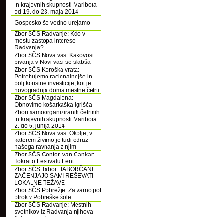
in krajevnih skupnosti Maribora
od 19. do 23. maja 2014
Gosposko še vedno urejamo
Zbor SČS Radvanje: Kdo v
mestu zastopa interese
Radvanja?
Zbor SČS Nova vas: Kakovost
bivanja v Novi vasi se slabša
Zbor SČS Koroška vrata:
Potrebujemo racionalnejše in
bolj koristne investicije, kot je
novogradnja doma mestne četrti
Zbor SČS Magdalena:
Obnovimo košarkaška igrišča!
Zbori samoorganiziranih četrtnih
in krajevnih skupnosti Maribora
2. do 6. junija 2014
Zbor SČS Nova vas: Okolje, v
katerem živimo je tudi odraz
našega ravnanja z njim
Zbor SČS Center Ivan Cankar:
Tokrat o Festivalu Lent
Zbor SČS Tabor: TABORČANI
ZAČENJAJO SAMI REŠEVATI
LOKALNE TEŽAVE
Zbor SČS Pobrežje: Za varno pot
otrok v Pobreške šole
Zbor SČS Radvanje: Mestnih
svetnikov iz Radvanja njihova