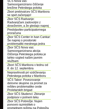
SČS Nova vas:
Samoorganizirano čiščenje
brežine Pekrskega potoka
Zbori prebivalcev SČS Maribora
se spet začenjajo!
Zbor SČS Radvanje:
Radvanjčani zadovoljni z
doseženim, a že gledajo naprej
Predstavitev participatornega
proračuna
Zbor SČS Center in Ivan Cankar:
Še naprej o prostorski
problematiki mestnega jedra
Zbor SČS Nova vas:
Samoorganizirana akcija
čiščenja Pekrskega potoka je
lahko vzgled našim javnim
službam
Zbori SČS Maribora v tednu od
8. do 12. septembra
Nepravilnosti pri vzdrževanju
Pekrskega potoka v Mariboru
SČS Tabor: Povezovanje
delovne skupine za promet za
rešitev problematike ceste
Proletarskih brigad
Zbor SČS Studenci: Zbiranje
podpisov v polnem teku
Zbor SČS Pobrežje: Nujen
ponovni razmislitek o
prometnem režimu na Pobrežju