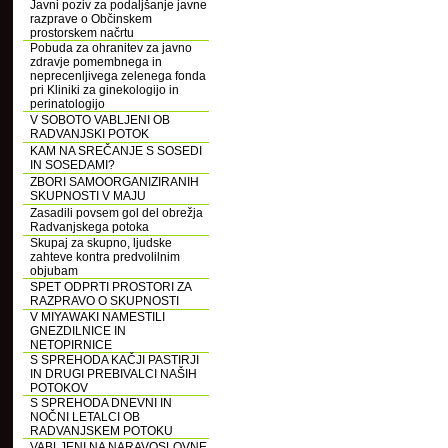
Javni poziv za podaljšanje javne
razprave o Občinskem
prostorskem načrtu
Pobuda za ohranitev za javno
zdravje pomembnega in
neprecenljivega zelenega fonda
pri Kliniki za ginekologijo in
perinatologijo
V SOBOTO VABLJENI OB
RADVANJSKI POTOK
KAM NA SREČANJE S SOSEDI
IN SOSEDAMI?
ZBORI SAMOORGANIZIRANIH
SKUPNOSTI V MAJU
Zasadili povsem gol del obrežja
Radvanjskega potoka
Skupaj za skupno, ljudske
zahteve kontra predvolilnim
objubam
SPET ODPRTI PROSTORI ZA
RAZPRAVO O SKUPNOSTI
V MIYAWAKI NAMESTILI
GNEZDILNICE IN
NETOPIRNICE
S SPREHODA KAČJI PASTIRJI
IN DRUGI PREBIVALCI NAŠIH
POTOKOV
S SPREHODA DNEVNI IN
NOČNI LETALCI OB
RADVANJSKEM POTOKU
VABLJENI NA NARAVOSLOVNE