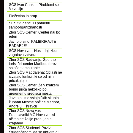
SČS Ivan Cankar: Ptroblemi se
še vrstijo
Pločevina in hrup
SČS Studenci: O pomenu
samoorganiziranosti
Zbor SČS Center: Center naj bo
eden
Javno pismo: KALIBRIRAJTE
RADARJE!
SČS Nova vas: Naslednji zbor
zagotovo v dvorani
Zbor SČS Radvanje: Športno-
turistični center Maribora brez
splošne ambulante
Zbor SČS Magdalena: Oblasti ne
izvajajo funkcij, ki se od njih
pričakujejo
Zbor SČS Center: Že v kratkem
bomo priča nekoliko bolj
urejenemu središču mesta
Javno pismo vstajniških skupin
županu Mestne občine Maribor,
Andreju Fištravcu
Zbor SČS Nova vas:
Predstavniki MČ Nova vas si
očitno ne želijo prebujenih
krajanov
Zbor SČS Studenci: Poziv
Studenčanom, da se aktivirajo!