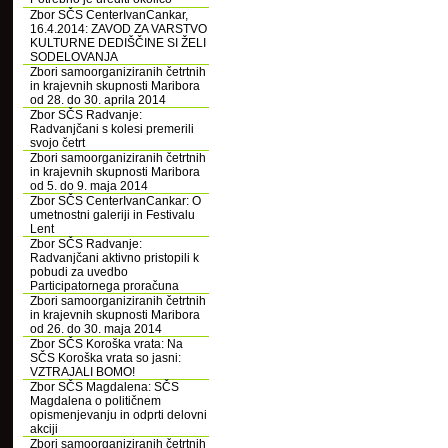
Zbor SČS CenterIvanCankar,
16.4.2014: ZAVOD ZA VARSTVO
KULTURNE DEDIŠČINE SI ŽELI
SODELOVANJA
Zbori samoorganiziranih četrtnih
in krajevnih skupnosti Maribora
od 28. do 30. aprila 2014
Zbor SČS Radvanje:
Radvanjčani s kolesi premerili
svojo četrt
Zbori samoorganiziranih četrtnih
in krajevnih skupnosti Maribora
od 5. do 9. maja 2014
Zbor SČS CenterIvanCankar: O
umetnostni galeriji in Festivalu
Lent
Zbor SČS Radvanje:
Radvanjčani aktivno pristopili k
pobudi za uvedbo
Participatornega proračuna
Zbori samoorganiziranih četrtnih
in krajevnih skupnosti Maribora
od 26. do 30. maja 2014
Zbor SČS Koroška vrata: Na
SČS Koroška vrata so jasni:
VZTRAJALI BOMO!
Zbor SČS Magdalena: SČS
Magdalena o političnem
opismenjevanju in odprti delovni
akciji
Zbori samoorganiziranih četrtnih