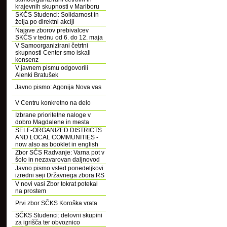
krajevnih skupnosti v Mariboru
SKČS Studenci: Solidarnost in
želja po direktni akciji
Najave zborov prebivalcev
SKČS v tednu od 6. do 12. maja
V Samoorganizirani četrtni
skupnosti Center smo iskali
konsenz
V javnem pismu odgovorili
Alenki Bratušek
Javno pismo: Agonija Nova vas
V Centru konkretno na delo
Izbrane prioritetne naloge v
dobro Magdalene in mesta
SELF-ORGANIZED DISTRICTS
AND LOCAL COMMUNITIES -
now also as booklet in english
Zbor SČS Radvanje: Varna pot v
šolo in nezavarovan daljnovod
Javno pismo vsled ponedeljkovi
izredni seji Državnega zbora RS
V novi vasi Zbor tokrat potekal
na prostem
Prvi zbor SČKS Koroška vrata
SČKS Studenci: delovni skupini
za igrišča ter obvoznico