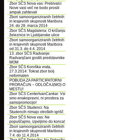
Zbor SČS Nova vas: Prebivalci
Nove vasi več ne bodo prosili
ampak zahtevali
Zbori samoorganiziranih četrtnih
in krajevnih skupnosti Maribora
24. do 28. marca 2014
Zbor SČS Magdalena: O križanju
železnice in Ljubljanske ulice
Zbori samoorganiziranih četrtnih
in krajevnih skupnosti Maribora
od 31.3. do 4.4. 2014
13. zbor SČS Radvanje:
Radvanjčani gostili predstavnike
MOM
Zbor SČS Koroška vrata,
27.3.2014: Tokrat zbor bolj
neformalen
POBUDA ZA PARTICIPATORNI
PRORAČUN – ODLOČAJ(MO) O
MESTU!
Zbor SČS CenterIvanCankar: Vsi
smo enakopravni, ni prostora za
samopromocijo!
Zbor SČS Studenci: Na
Studencih nimajo otroških igrišč
Zbor SČS Nova vas: Ne
popuščajmo, izpeljimo do konca!
Zbori samoorganiziranih četrtnih
in krajevnih skupnosti Maribora
7.4. do 11.4.2014