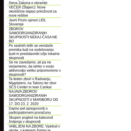
člena Zakona o obrambi
VEČER (Štajerc): Nove
okoliščine dajejo priložnost za
nove rešitve
Javni Poziv upravi LIDL
Slovenije
ZBOROV
SAMOORGANIZIRANIH
SKUPNOSTI NEKAJ ČASA NE
BO
Po sedmih letih se vendarle
premika tudi na sodelovanju
ljudi in predstavniki ožje lokalne
skupnosti
Se ne zavedamo, ali pa ne
verjamemo, da lahko s svojo
aktivnostjo veliko pripomoremo v
skupnosti?
Ta teden zbori v Radvanju,
Magdaleni, na Taboru ter zbor
SČS Center in Ivan Cankar
NAJAVA ZBOROV
SAMOORGANIZIRANIH
SKUPNOSTI V MARIBORU OD
17. DO 23. 2. 2020
Dajmo pet spregovoriti o
participatornem proračunu
Skupen pogled na kakovost
življenja v skupnosti
VABLJENI NA ZBORE: Vpetost v
okolje, v katerem živimo je