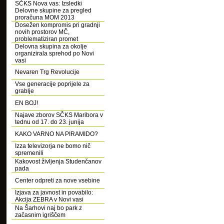
SČKS Nova vas: Izsledki
Delovne skupine za pregled
proračuna MOM 2013
Dosežen kompromis pri gradnji
novih prostorov MČ,
problematiziran promet
Delovna skupina za okolje
organizirala sprehod po Novi
vasi
Nevaren Trg Revolucije
Vse generacije poprijele za
grablje
EN BOJ!
Najave zborov SČKS Maribora v
tednu od 17. do 23. junija
KAKO VARNO NA PIRAMIDO?
Izza televizorja ne bomo nič
spremenili
Kakovost življenja Studenčanov
pada
Center odpreti za nove vsebine
Izjava za javnost in povabilo:
Akcija ZEBRA v Novi vasi
Na Šarhovi naj bo park z
začasnim igriščem