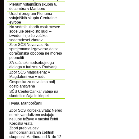
Plenum vstajniških skupin 6.
decembra v Mariboru
Uradni program Plenuma
vstajniških skupin Centralne
evrope
Na sedmih zborih vsak mesec
sodeluje preko sto ljudi –
izvedenih je že več kot
sedemdeset zborov.
Zbor SČS Nova vas: Ne
sprejemamo izgovorov, da se
obračunska obdobja ne morejo
poenotiti
ZA začetek medsebojnega
dialoga o turizmu v Radvanju
Zbor SČS Magdalena: V
Magdaleni vse v redu
Gosposka za novo leto bolj
dostojanstvena
SČS CenterCankar vabijo na
skodelico čaja in klepet
Hvala, Mariborčani!
Zbor SCS Koroska vrata: Nered,
nemir, vandalizem ostajajo
neljube težave v mestni četrti
Koroška vrata
Zbori prebivalcev
samoorganiziranih četrtnih
skupnosti Maribora od 6. do 12.