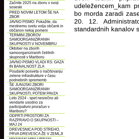
Začnite 2025 na zboru v svoji
udeležencem_kam pred
soseski
bo morda zaradi zased
PRED NOVIM LETOM ŠE NA
ZBOR
20. 12. Administra
JAVNO PISMO: Pokažite, da
mestnemu svetu volja občank in
standardnih kanalov s
občanov nekaj pomeni
TERMINI ZBOROV
SAMOORGANIZIRANIH
SKUPNOSTI V NOVEMBRU
Oktober na zborih
samoorganiziranih četrtnih
skupnosti v Mariboru
JAVNO PISMO VLADI RS: GAZA
IN BANALNOST ZLA
Poudarki posveta o načrtovanju
zelene infrastrukture v času
podnebnih sprememb
ŠE JUNIJSKI ZBORI
SAMOORGANIZIRANIH
SKUPNOSTI, POTEM PAVZA
Leto 2024 - spet nesrečno ali
vendarle usodno za
participativni proračun v
Mariboru?
ODPRTI PROSTORI ZA
RAZPRAVO O SKUPNOSTI –
MAJ 24
DREVESNICA POD STREHO,
PRVA DREVESCA ŽE V ZEMLJI