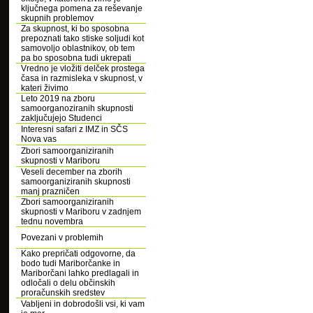
ključnega pomena za reševanje
skupnih problemov
Za skupnost, ki bo sposobna
prepoznati tako stiske soljudi kot
samovoljo oblastnikov, ob tem
pa bo sposobna tudi ukrepati
Vredno je vložiti delček prostega
časa in razmisleka v skupnost, v
kateri živimo
Leto 2019 na zboru
samoorganoziranih skupnosti
zaključujejo Studenci
Interesni safari z IMZ in SČS
Nova vas
Zbori samoorganiziranih
skupnosti v Mariboru
Veseli december na zborih
samoorganiziranih skupnosti
manj prazničen
Zbori samoorganiziranih
skupnosti v Mariboru v zadnjem
tednu novembra
Povezani v problemih
Kako prepričati odgovorne, da
bodo tudi Mariborčanke in
Mariborčani lahko predlagali in
odločali o delu občinskih
proračunskih sredstev
Vabljeni in dobrodošli vsi, ki vam