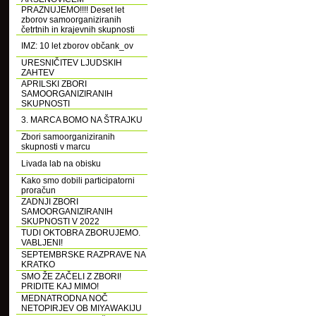
PRAZNUJEMO!!!! Deset let
zborov samoorganiziranih
četrtnih in krajevnih skupnosti
IMZ: 10 let zborov občank_ov
URESNIČITEV LJUDSKIH
ZAHTEV
APRILSKI ZBORI
SAMOORGANIZIRANIH
SKUPNOSTI
3. MARCA BOMO NA ŠTRAJKU
Zbori samoorganiziranih
skupnosti v marcu
Livada lab na obisku
Kako smo dobili participatorni
proračun
ZADNJI ZBORI
SAMOORGANIZIRANIH
SKUPNOSTI V 2022
TUDI OKTOBRA ZBORUJEMO.
VABLJENI!
SEPTEMBRSKE RAZPRAVE NA
KRATKO
SMO ŽE ZAČELI Z ZBORI!
PRIDITE KAJ MIMO!
MEDNATRODNA NOČ
NETOPIRJEV OB MIYAWAKIJU