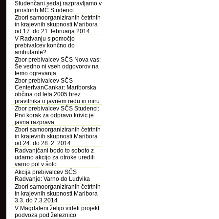
Studenčani sedaj razpravljamo v
prostorih MČ Studenci
Zbori samoorganiziranih četrtnih
in krajevnih skupnosti Maribora
od 17. do 21. februarja 2014
V Radvanju s pomočjo
prebivalcev končno do
ambulante?
Zbor prebivalcev SČS Nova vas:
Še vedno ni vseh odgovorov na
temo ogrevanja
Zbor prebivalcev SČS
CenterIvanCankar: Mariborska
občina od leta 2005 brez
pravilnika o javnem redu in miru
Zbor prebivalcev SČS Studenci:
Prvi korak za odpravo krivic je
javna razprava
Zbori samoorganiziranih četrtnih
in krajevnih skupnosti Maribora
od 24. do 28. 2. 2014
Radvanjčani bodo to soboto z
udarno akcijo za otroke uredili
varno pot v šolo
Akcija prebivalcev SČS
Radvanje: Varno do Ludvika
Zbori samoorganiziranih četrtnih
in krajevnih skupnosti Maribora
3.3. do 7.3.2014
V Magdaleni želijo videti projekt
podvoza pod železnico