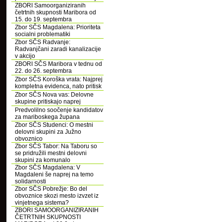
ZBORI Samoorganiziranih
četrtnih skupnosti Maribora od
15. do 19. septembra
Zbor SČS Magdalena: Prioriteta
socialni problematiki
Zbor SČS Radvanje:
Radvanjčani zaradi kanalizacije
v akcijo
ZBORI SČS Maribora v tednu od
22. do 26. septembra
Zbor SČS Koroška vrata: Najprej
kompletna evidenca, nato pritisk
Zbor SČS Nova vas: Delovne
skupine pritiskajo naprej
Predvolilno soočenje kandidatov
za mariboskega župana
Zbor SČS Studenci: O mestni
delovni skupini za Južno
obvoznico
Zbor SČS Tabor: Na Taboru so
se pridružili mestni delovni
skupini za komunalo
Zbor SČS Magdalena: V
Magdaleni še naprej na temo
solidarnosti
Zbor SČS Pobrežje: Bo del
obvoznice skozi mesto izvzet iz
vinjetnega sistema?
ZBORI SAMOORGANIZIRANIH
ČETRTNIH SKUPNOSTI