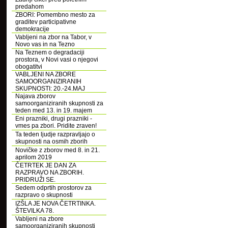
predahom
ZBORI: Pomembno mesto za
graditev participativne
demokracije
Vabljeni na zbor na Tabor, v
Novo vas in na Tezno
Na Teznem o degradaciji
prostora, v Novi vasi o njegovi
obogatitvi
VABLJENI NA ZBORE
SAMOORGANIZIRANIH
SKUPNOSTI: 20.-24.MAJ
Najava zborov
samoorganiziranih skupnosti za
teden med 13. in 19. majem
Eni prazniki, drugi prazniki -
vmes pa zbori. Pridite zraven!
Ta teden ljudje razpravljajo o
skupnosti na osmih zborih
Novičke z zborov med 8. in 21.
aprilom 2019
ČETRTEK JE DAN ZA
RAZPRAVO NA ZBORIH.
PRIDRUŽI SE.
Sedem odprtih prostorov za
razpravo o skupnosti
IZŠLA JE NOVA ČETRTINKA.
ŠTEVILKA 78.
Vabljeni na zbore
samoorganiziranih skupnosti