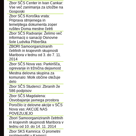
Zbor SČS Center in Ivan Cankar:
Vse več zanimanja za izložbe na
Gosposki
Zbor SČS Koroška vrata:
Priprava strnjenega in
temeljitega dokumenta zoper
rušitev Doma mestne četrti
Zbor SČS Radvanje: Želimo več
informacij o sanaciji Osnovne
šole Ludvika Pliberška
ZBORI Samoorganiziranih
četrtnih in krajevnih skupnosti
Maribora v tednu od 3. do 7. 11.
2014
Zbor SČS Nova vas: Parkirišča,
ogrevanje in tržnična dejavnost
Mestna delovna skupina za
komunalo: Molk občine otežuje
delo
Zbor SČS Studenci: Zbranih že
586 podpisov
Zbor SČS Magdalena:
Osvobajanje javnega prostora
Poročilo iz delovne akcije v SČS
Nova vas: AKCIJE NAS
POVEZUJEJO
Zbori Samoorganiziranih četrtnih
in krajevnih skupnosti Maribora v
tednu od 10. do 14. 11. 2014
Zbor SKS Kamnica: O prometni
problematiki v Kamnici