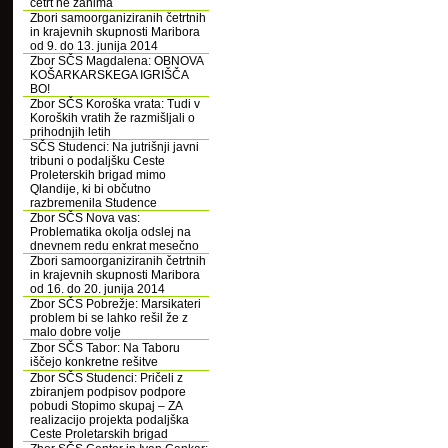
četrt ne zanima
Zbori samoorganiziranih četrtnih
in krajevnih skupnosti Maribora
od 9. do 13. junija 2014
Zbor SČS Magdalena: OBNOVA
KOŠARKARSKEGA IGRIŠČA
BO!
Zbor SČS Koroška vrata: Tudi v
Koroških vratih že razmišljali o
prihodnjih letih
SČS Studenci: Na jutrišnji javni
tribuni o podaljšku Ceste
Proleterskih brigad mimo
Qlandije, ki bi občutno
razbremenila Studence
Zbor SČS Nova vas:
Problematika okolja odslej na
dnevnem redu enkrat mesečno
Zbori samoorganiziranih četrtnih
in krajevnih skupnosti Maribora
od 16. do 20. junija 2014
Zbor SČS Pobrežje: Marsikateri
problem bi se lahko rešil že z
malo dobre volje
Zbor SČS Tabor: Na Taboru
iščejo konkretne rešitve
Zbor SČS Studenci: Pričeli z
zbiranjem podpisov podpore
pobudi Stopimo skupaj – ZA
realizacijo projekta podaljška
Ceste Proletarskih brigad