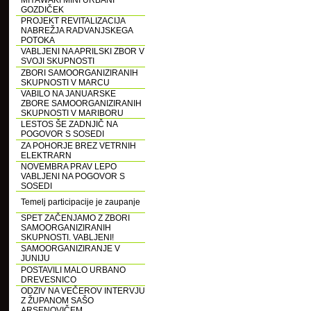
MIYAWAKI MINI URBANI
GOZDIČEK
PROJEKT REVITALIZACIJA
NABREŽJA RADVANJSKEGA
POTOKA
VABLJENI NA APRILSKI ZBOR V
SVOJI SKUPNOSTI
ZBORI SAMOORGANIZIRANIH
SKUPNOSTI V MARCU
VABILO NA JANUARSKE
ZBORE SAMOORGANIZIRANIH
SKUPNOSTI V MARIBORU
LESTOS ŠE ZADNJIČ NA
POGOVOR S SOSEDI
ZA POHORJE BREZ VETRNIH
ELEKTRARN
NOVEMBRA PRAV LEPO
VABLJENI NA POGOVOR S
SOSEDI
Temelj participacije je zaupanje
SPET ZAČENJAMO Z ZBORI
SAMOORGANIZIRANIH
SKUPNOSTI. VABLJENI!
SAMOORGANIZIRANJE V
JUNIJU
POSTAVILI MALO URBANO
DREVESNICO
ODZIV NA VEČEROV INTERVJU
Z ŽUPANOM SAŠO
ARSENOVIČEM