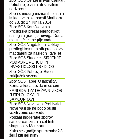
Zbor SČS Center in Ivan Cankar:
Potrebno je vztrajati s civilnim
nadzorom
Zbori samoorganiziranih četrtnih
in krajevnih skupnosti Maribora
od 23. do 27. junija 2014
Zbor SČS Koroška vrata:
Prostorska prezasedenost kot
razlog za gradnjo novega Doma
mestne četrti ne pije vode
Zbor SČS Magdalena: Usklajeni
predlogi komunalnih projektov v
magdaleni za naslednji dve leti
Zbor SČS Studenci: ŠIRJENJE
PODPORE PETICIJI IN
INVESTICIJSKI PREDLOGI
Zbor SČS Pobrežje: Bučen
zaključek sezone
Zbor SČS Tabor: O lastništvu
Bernavskega gozda in še čem
KANDIDATI ZA DRŽAVNI ZBOR
JUTRI O LOKALNI
SAMOUPRAVI
Zbor SČS Nova vas: Prebivalci
Nove vasi se ne bodo pustili
voziti žejne čez vodo
Postani moderator zborov
samoorganiziranih četrtnih
skupnosti v Mariboru
Kako se zgodijo spremembe? Ali
želiš biti del njih?