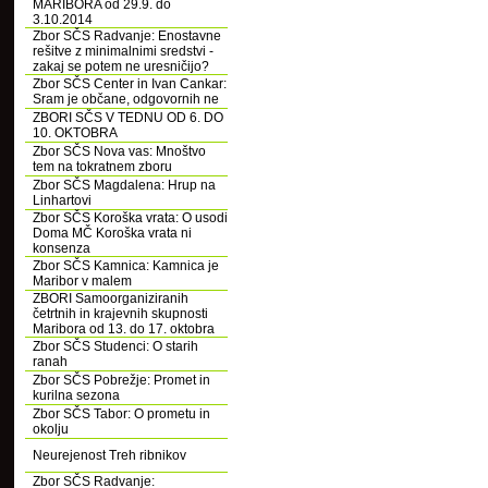
MARIBORA od 29.9. do
3.10.2014
Zbor SČS Radvanje: Enostavne
rešitve z minimalnimi sredstvi -
zakaj se potem ne uresničijo?
Zbor SČS Center in Ivan Cankar:
Sram je občane, odgovornih ne
ZBORI SČS V TEDNU OD 6. DO
10. OKTOBRA
Zbor SČS Nova vas: Mnoštvo
tem na tokratnem zboru
Zbor SČS Magdalena: Hrup na
Linhartovi
Zbor SČS Koroška vrata: O usodi
Doma MČ Koroška vrata ni
konsenza
Zbor SČS Kamnica: Kamnica je
Maribor v malem
ZBORI Samoorganiziranih
četrtnih in krajevnih skupnosti
Maribora od 13. do 17. oktobra
Zbor SČS Studenci: O starih
ranah
Zbor SČS Pobrežje: Promet in
kurilna sezona
Zbor SČS Tabor: O prometu in
okolju
Neurejenost Treh ribnikov
Zbor SČS Radvanje: