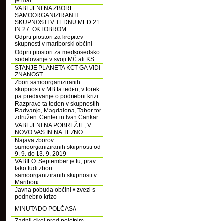
je mar
VABLJENI NA ZBORE
SAMOORGANIZIRANIH
SKUPNOSTI V TEDNU MED 21.
IN 27. OKTOBROM
Odprti prostori za krepitev
skupnosti v mariborski občini
Odprti prostori za medsosedsko
sodelovanje v svoji MČ ali KS
STANJE PLANETA KOT GA VIDI
ZNANOST
Zbori samoorganiziranih
skupnosti v MB ta teden, v torek
pa predavanje o podnebni krizi
Razprave ta teden v skupnostih
Radvanje, Magdalena, Tabor ter
združeni Center in Ivan Cankar
VABLJENI NA POBREŽJE, V
NOVO VAS IN NA TEZNO
Najava zborov
samoorganiziranih skupnosti od
9. 9. do 13. 9. 2019
VABILO: September je tu, prav
tako tudi zbori
samoorganiziranih skupnosti v
Mariboru
Javna pobuda občini v zvezi s
podnebno krizo
MINUTA DO POLČASA
Zadnji cikel pred poletnim