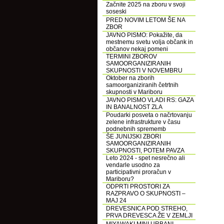
Začnite 2025 na zboru v svoji
soseski
PRED NOVIM LETOM ŠE NA
ZBOR
JAVNO PISMO: Pokažite, da
mestnemu svetu volja občank in
občanov nekaj pomeni
TERMINI ZBOROV
SAMOORGANIZIRANIH
SKUPNOSTI V NOVEMBRU
Oktober na zborih
samoorganiziranih četrtnih
skupnosti v Mariboru
JAVNO PISMO VLADI RS: GAZA
IN BANALNOST ZLA
Poudarki posveta o načrtovanju
zelene infrastrukture v času
podnebnih sprememb
ŠE JUNIJSKI ZBORI
SAMOORGANIZIRANIH
SKUPNOSTI, POTEM PAVZA
Leto 2024 - spet nesrečno ali
vendarle usodno za
participativni proračun v
Mariboru?
ODPRTI PROSTORI ZA
RAZPRAVO O SKUPNOSTI –
MAJ 24
DREVESNICA POD STREHO,
PRVA DREVESCA ŽE V ZEMLJI