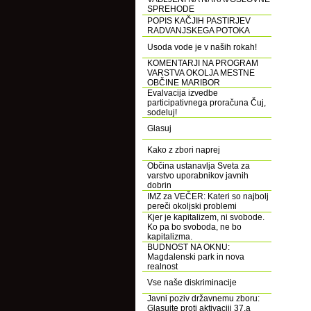
SPREHODE
POPIS KAČJIH PASTIRJEV
RADVANJSKEGA POTOKA
Usoda vode je v naših rokah!
KOMENTARJI NA PROGRAM
VARSTVA OKOLJA MESTNE
OBČINE MARIBOR
Evalvacija izvedbe
participativnega proračuna Čuj,
sodeluj!
Glasuj
Kako z zbori naprej
Občina ustanavlja Sveta za
varstvo uporabnikov javnih
dobrin
IMZ za VEČER: Kateri so najbolj
pereči okoljski problemi
Kjer je kapitalizem, ni svobode.
Ko pa bo svoboda, ne bo
kapitalizma.
BUDNOST NA OKNU:
Magdalenski park in nova
realnost
Vse naše diskriminacije
Javni poziv državnemu zboru:
Glasujte proti aktivaciji 37.a