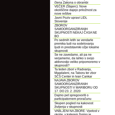
člena Zakona o obrambi
VEČER (Štajerc): Nove
okoliščine dajejo priložnost za
nove rešitve
Javni Poziv upravi LIDL
Slovenije
ZBOROV
SAMOORGANIZIRANIH
SKUPNOSTI NEKAJ ČASA NE
BO
Po sedmih letih se vendarle
premika tudi na sodelovanju
ljudi in predstavniki ožje lokalne
skupnosti
Se ne zavedamo, ali pa ne
verjamemo, da lahko s svojo
aktivnostjo veliko pripomoremo v
skupnosti?
Ta teden zbori v Radvanju,
Magdaleni, na Taboru ter zbor
SČS Center in Ivan Cankar
NAJAVA ZBOROV
SAMOORGANIZIRANIH
SKUPNOSTI V MARIBORU OD
17. DO 23. 2. 2020
Dajmo pet spregovoriti o
participatornem proračunu
Skupen pogled na kakovost
življenja v skupnosti
VABLJENI NA ZBORE: Vpetost v
okolje, v katerem živimo je