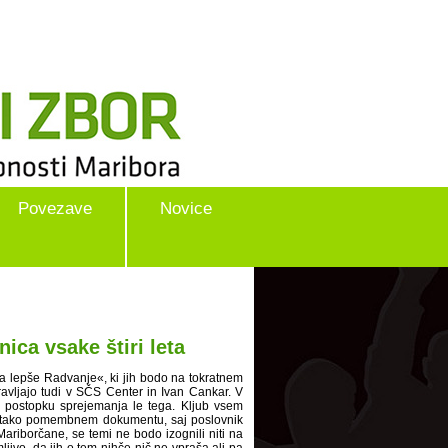
Povezave
Novice
ica vsake štiri leta
a lepše Radvanje«, ki jih bodo na tokratnem
ravljajo tudi v SČS Center in Ivan Cankar. V
 postopku sprejemanja le tega. Kljub vsem
m, tako pomembnem dokumentu, saj poslovnik
riborčane, se temi ne bodo izognili niti na