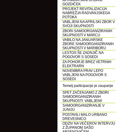
MIYAWAKI MINI URBANI
GOZDIČEK
PROJEKT REVITALIZACIJA
NABREŽJA RADVANJSKEGA
POTOKA
VABLJENI NA APRILSKI ZBOR V
SVOJI SKUPNOSTI
ZBORI SAMOORGANIZIRANIH
SKUPNOSTI V MARCU
VABILO NA JANUARSKE
ZBORE SAMOORGANIZIRANIH
SKUPNOSTI V MARIBORU
LESTOS ŠE ZADNJIČ NA
POGOVOR S SOSEDI
ZA POHORJE BREZ VETRNIH
ELEKTRARN
NOVEMBRA PRAV LEPO
VABLJENI NA POGOVOR S
SOSEDI
Temelj participacije je zaupanje
SPET ZAČENJAMO Z ZBORI
SAMOORGANIZIRANIH
SKUPNOSTI. VABLJENI!
SAMOORGANIZIRANJE V
JUNIJU
POSTAVILI MALO URBANO
DREVESNICO
ODZIV NA VEČEROV INTERVJU
Z ŽUPANOM SAŠO
ARSENOVIČEM