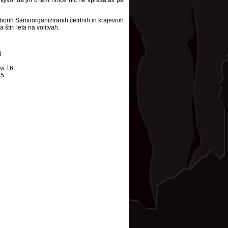
ljivo, da jih o tem nihče nič ne vpraša ali pa
 zborih Samoorganiziranih četrtnih in krajevnih
tiri leta na volitvah.
3
vi 16
65