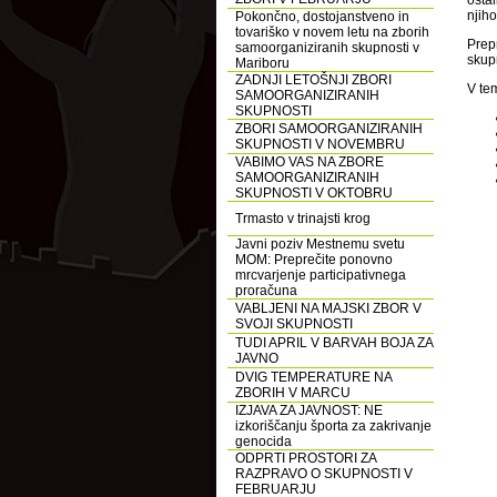
ostal
njih
Pokončno, dostojanstveno in
tovariško v novem letu na zborih
Prepr
samoorganiziranih skupnosti v
skupn
Mariboru
ZADNJI LETOŠNJI ZBORI
V te
SAMOORGANIZIRANIH
SKUPNOSTI
ZBORI SAMOORGANIZIRANIH
SKUPNOSTI V NOVEMBRU
VABIMO VAS NA ZBORE
SAMOORGANIZIRANIH
SKUPNOSTI V OKTOBRU
Trmasto v trinajsti krog
Javni poziv Mestnemu svetu
MOM: Preprečite ponovno
mrcvarjenje participativnega
proračuna
VABLJENI NA MAJSKI ZBOR V
SVOJI SKUPNOSTI
TUDI APRIL V BARVAH BOJA ZA
JAVNO
DVIG TEMPERATURE NA
ZBORIH V MARCU
IZJAVA ZA JAVNOST: NE
izkoriščanju športa za zakrivanje
genocida
ODPRTI PROSTORI ZA
RAZPRAVO O SKUPNOSTI V
FEBRUARJU