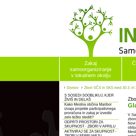
Zakaj
Č
samoorganiziranje
v lokalnem okolju
Domov
Zbori SČS in SKS med 30.3. in 3.
S SOSEDI SOOBLIKUJ, KJER
Zbo
ŽIVIŠ IN DELAŠ
Gl
Kako Mestna občina Maribor
izvaja projekte participativnega
proračuna in zakaj je izvedbi
V Sa
zelo težko slediti?
zbor
ODPRTI PROSTORI ZA
Novi
SKUPNOST - ZBORI V APRILU
oblj
AKTIVIRAJ SE ZA SKUPNOST -
Mest
ZBORI V FEBRUARJU