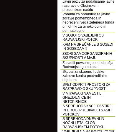
Javni poziv za podaljšanje javne
razprave o Občinskem
prostorskem načrtu
Pobuda za ohranitev za javno
zdravje pomembnega in
neprecenljivega zelenega fonda
pri Kliniki za ginekologijo in
perinatologijo
V SOBOTO VABLJENI OB
RADVANJSKI POTOK
KAM NA SREČANJE S SOSEDI
IN SOSEDAMI?
ZBORI SAMOORGANIZIRANIH
SKUPNOSTI V MAJU
Zasadili povsem gol del obrežja
Radvanjskega potoka
Skupaj za skupno, ljudske
zahteve kontra predvolilnim
objubam
SPET ODPRTI PROSTORI ZA
RAZPRAVO O SKUPNOSTI
V MIYAWAKI NAMESTILI
GNEZDILNICE IN
NETOPIRNICE
S SPREHODA KAČJI PASTIRJI
IN DRUGI PREBIVALCI NAŠIH
POTOKOV
S SPREHODA DNEVNI IN
NOČNI LETALCI OB
RADVANJSKEM POTOKU
VABLJENI NA NARAVOSLOVNE