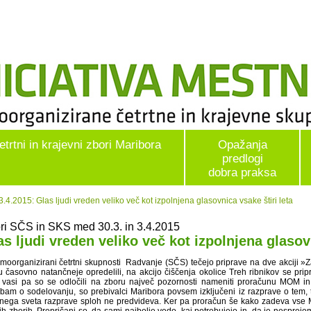
etrtni in krajevni zbori Maribora
Opažanja
predlogi
dobra praksa
4.2015: Glas ljudi vreden veliko več kot izpolnjena glasovnica vsake štiri leta
ri SČS in SKS med 30.3. in 3.4.2015
as ljudi vreden veliko več kot izpolnjena glasovn
moorganizirani četrtni skupnosti Radvanje (SČS) tečejo priprave na dve akciji »Z
u časovno natančneje opredelili, na akcijo čiščenja okolice Treh ribnikov se prip
 vasi pa so se odločili na zboru največ pozornosti nameniti proračunu MOM in
ubam o sodelovanju, so prebivalci Maribora povsem izključeni iz razprave o te
nega sveta razprave sploh ne predvideva. Ker pa proračun še kako zadeva vse Ma