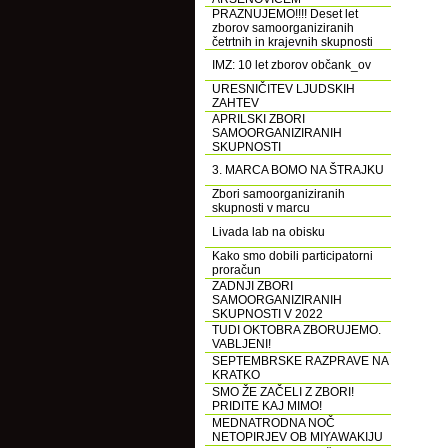
PRAZNUJEMO!!!! Deset let
zborov samoorganiziranih
četrtnih in krajevnih skupnosti
IMZ: 10 let zborov občank_ov
URESNIČITEV LJUDSKIH
ZAHTEV
APRILSKI ZBORI
SAMOORGANIZIRANIH
SKUPNOSTI
3. MARCA BOMO NA ŠTRAJKU
Zbori samoorganiziranih
skupnosti v marcu
Livada lab na obisku
Kako smo dobili participatorni
proračun
ZADNJI ZBORI
SAMOORGANIZIRANIH
SKUPNOSTI V 2022
TUDI OKTOBRA ZBORUJEMO.
VABLJENI!
SEPTEMBRSKE RAZPRAVE NA
KRATKO
SMO ŽE ZAČELI Z ZBORI!
PRIDITE KAJ MIMO!
MEDNATRODNA NOČ
NETOPIRJEV OB MIYAWAKIJU