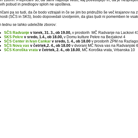
ih zborih. Prepričani so, da sami najbolje vedo, kaj potrebujejo in, da je nesprejem
ovih pobud in predlogov sploh ne upošteva.
ičani pa so tudi, da če bodo vztrajali in če se jim bo pridružilo še več krajanov na
osti (SČS in SKS), bodo dopovedali izvoljenim, da glas ljudi ni pomemben le vsaka š
m tednu se lahko udeležite zborov:
SČS Radvanje
v torek, 31. 3., ob 19.00,
v prostorih MČ Radvanje na Lackovi 4
SKS Pekre
v sredo, 1.4., ob 18.00,
v Domu kulture Pekre na Bezjakovi 4
SČS Center in Ivan Cankar
v sredo, 1. 4., ob 18.00
v prostorih ZPM na Razlago
SČS Nova vas
v četrtek,2. 4., ob 18.00
v dvorani MČ Nova vas na Radvanjski 
S
ČS Koroška vrata
v četrtek, 2. 4., ob 18.00
, MČ Koroška vrata, Vrbanska 10