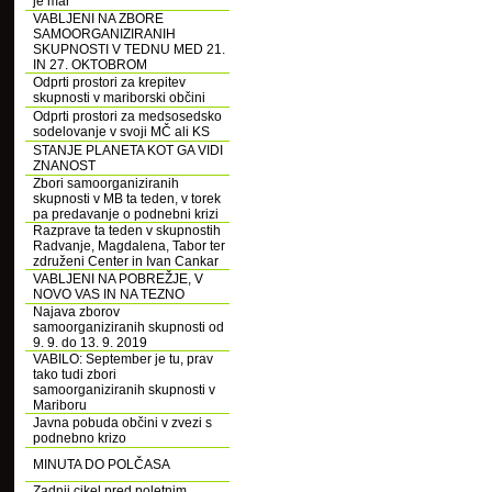
je mar
VABLJENI NA ZBORE
SAMOORGANIZIRANIH
SKUPNOSTI V TEDNU MED 21.
IN 27. OKTOBROM
Odprti prostori za krepitev
skupnosti v mariborski občini
Odprti prostori za medsosedsko
sodelovanje v svoji MČ ali KS
STANJE PLANETA KOT GA VIDI
ZNANOST
Zbori samoorganiziranih
skupnosti v MB ta teden, v torek
pa predavanje o podnebni krizi
Razprave ta teden v skupnostih
Radvanje, Magdalena, Tabor ter
združeni Center in Ivan Cankar
VABLJENI NA POBREŽJE, V
NOVO VAS IN NA TEZNO
Najava zborov
samoorganiziranih skupnosti od
9. 9. do 13. 9. 2019
VABILO: September je tu, prav
tako tudi zbori
samoorganiziranih skupnosti v
Mariboru
Javna pobuda občini v zvezi s
podnebno krizo
MINUTA DO POLČASA
Zadnji cikel pred poletnim