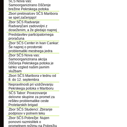
SČS Nova vas:
Samoorganizirano čiščenje
brežine Pekrskega potoka
Zbori prebivalcev SČS Maribora
se spet začenjajo!
Zbor SČS Radvanje:
Radvanjčani zadovoljni z
doseženim, a že gledajo naprej
Predstavitev participatornega
proračuna
Zbor SČS Center in Ivan Cankar:
Še naprej o prostorski
problematiki mestnega jedra
Zbor SČS Nova vas:
Samoorganizirana akcija
čiščenja Pekrskega potoka je
lahko vzgled našim javnim
službam
Zbori SČS Maribora v tednu od
8. do 12. septembra
Nepravilnosti pri vzdrževanju
Pekrskega potoka v Mariboru
SČS Tabor: Povezovanje
delovne skupine za promet za
rešitev problematike ceste
Proletarskih brigad
Zbor SČS Studenci: Zbiranje
podpisov v polnem teku
Zbor SČS Pobrežje: Nujen
ponovni razmislitek o
prometnem režimu na Pobrežju