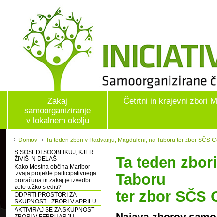
Zakaj
Četrtni in krajevni zbori 
samoorganiziranje
v lokalnem okolju
Domov
Ta teden zbori v Radvanju, Magdaleni, na Taboru ter zbor SČS C
S SOSEDI SOOBLIKUJ, KJER
Ta teden zbor
ŽIVIŠ IN DELAŠ
Kako Mestna občina Maribor
izvaja projekte participativnega
Taboru
proračuna in zakaj je izvedbi
zelo težko slediti?
ter zbor SČS 
ODPRTI PROSTORI ZA
SKUPNOST - ZBORI V APRILU
AKTIVIRAJ SE ZA SKUPNOST -
Najava zborov samoo
ZBORI V FEBRUARJU