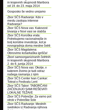
in krajevnih skupnosti Maribora
od 19. do 23. maja 2014
Gosposko še vedno urejamo
Zbor SČS Radvanje: Kdo v
mestu zastopa interese
Radvanja?
Zbor SČS Nova vas: Kakovost
bivanja v Novi vasi se slabša
Zbor SČS Koroška vrata:
Potrebujemo racionalnejše in
bolj koristne investicije, kot je
novogradnja doma mestne četrti
Zbor SČS Magdalena:
Obnovimo košarkaška igrišča!
Zbori samoorganiziranih četrtnih
in krajevnih skupnosti Maribora
2. do 6. junija 2014
Zbor SČS Nova vas: Okolje, v
katerem živimo je tudi odraz
našega ravnanja z njim
Zbor SČS Center Ivan Cankar:
Tokrat o Festivalu Lent
Zbor SČS Tabor: TABORČANI
ZAČENJAJO SAMI REŠEVATI
LOKALNE TEŽAVE
Zbor SČS Pobrežje: Za varno pot
otrok v Pobreške šole
Zbor SČS Radvanje: Mestnih
svetnikov iz Radvanja njihova