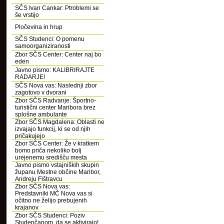
SČS Ivan Cankar: Ptroblemi se
še vrstijo
Pločevina in hrup
SČS Studenci: O pomenu
samoorganiziranosti
Zbor SČS Center: Center naj bo
eden
Javno pismo: KALIBRIRAJTE
RADARJE!
SČS Nova vas: Naslednji zbor
zagotovo v dvorani
Zbor SČS Radvanje: Športno-
turistični center Maribora brez
splošne ambulante
Zbor SČS Magdalena: Oblasti ne
izvajajo funkcij, ki se od njih
pričakujejo
Zbor SČS Center: Že v kratkem
bomo priča nekoliko bolj
urejenemu središču mesta
Javno pismo vstajniških skupin
županu Mestne občine Maribor,
Andreju Fištravcu
Zbor SČS Nova vas:
Predstavniki MČ Nova vas si
očitno ne želijo prebujenih
krajanov
Zbor SČS Studenci: Poziv
Studenčanom, da se aktivirajo!