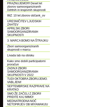
PRAZNUJEMO!!!! Deset let
zborov samoorganiziranih
četrtnih in krajevnih skupnosti
IMZ: 10 let zborov občank_ov
URESNIČITEV LJUDSKIH
ZAHTEV
APRILSKI ZBORI
SAMOORGANIZIRANIH
SKUPNOSTI
3. MARCA BOMO NA ŠTRAJKU
Zbori samoorganiziranih
skupnosti v marcu
Livada lab na obisku
Kako smo dobili participatorni
proračun
ZADNJI ZBORI
SAMOORGANIZIRANIH
SKUPNOSTI V 2022
TUDI OKTOBRA ZBORUJEMO.
VABLJENI!
SEPTEMBRSKE RAZPRAVE NA
KRATKO
SMO ŽE ZAČELI Z ZBORI!
PRIDITE KAJ MIMO!
MEDNATRODNA NOČ
NETOPIRJEV OB MIYAWAKIJU