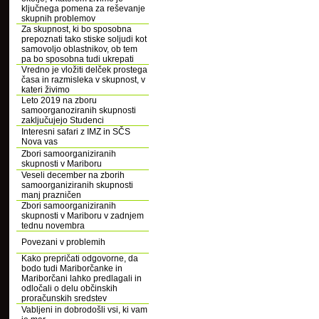
ključnega pomena za reševanje
skupnih problemov
Za skupnost, ki bo sposobna
prepoznati tako stiske soljudi kot
samovoljo oblastnikov, ob tem
pa bo sposobna tudi ukrepati
Vredno je vložiti delček prostega
časa in razmisleka v skupnost, v
kateri živimo
Leto 2019 na zboru
samoorganoziranih skupnosti
zaključujejo Studenci
Interesni safari z IMZ in SČS
Nova vas
Zbori samoorganiziranih
skupnosti v Mariboru
Veseli december na zborih
samoorganiziranih skupnosti
manj prazničen
Zbori samoorganiziranih
skupnosti v Mariboru v zadnjem
tednu novembra
Povezani v problemih
Kako prepričati odgovorne, da
bodo tudi Mariborčanke in
Mariborčani lahko predlagali in
odločali o delu občinskih
proračunskih sredstev
Vabljeni in dobrodošli vsi, ki vam