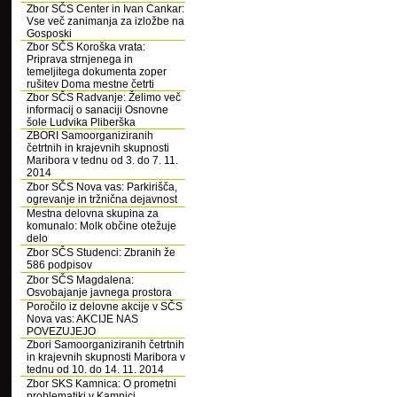
Zbor SČS Center in Ivan Cankar:
Vse več zanimanja za izložbe na
Gosposki
Zbor SČS Koroška vrata:
Priprava strnjenega in
temeljitega dokumenta zoper
rušitev Doma mestne četrti
Zbor SČS Radvanje: Želimo več
informacij o sanaciji Osnovne
šole Ludvika Pliberška
ZBORI Samoorganiziranih
četrtnih in krajevnih skupnosti
Maribora v tednu od 3. do 7. 11.
2014
Zbor SČS Nova vas: Parkirišča,
ogrevanje in tržnična dejavnost
Mestna delovna skupina za
komunalo: Molk občine otežuje
delo
Zbor SČS Studenci: Zbranih že
586 podpisov
Zbor SČS Magdalena:
Osvobajanje javnega prostora
Poročilo iz delovne akcije v SČS
Nova vas: AKCIJE NAS
POVEZUJEJO
Zbori Samoorganiziranih četrtnih
in krajevnih skupnosti Maribora v
tednu od 10. do 14. 11. 2014
Zbor SKS Kamnica: O prometni
problematiki v Kamnici