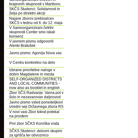
krajevnih skupnosti v Mariboru
SKČS Studenci: Solidarnost in
želja po direktni akciji
Najave zborov prebivalcev
SKČS v tednu od 6. do 12. maja
V Samoorganizirani četrtni
skupnosti Center smo iskali
konsenz
V javnem pismu odgovorili
Alenki Bratušek
Javno pismo: Agonija Nova vas
V Centru konkretno na delo
Izbrane prioritetne naloge v
dobro Magdalene in mesta
SELF-ORGANIZED DISTRICTS
AND LOCAL COMMUNITIES -
now also as booklet in english
Zbor SČS Radvanje: Varna pot v
šolo in nezavarovan daljnovod
Javno pismo vsled ponedeljkovi
izredni seji Državnega zbora RS
V novi vasi Zbor tokrat potekal
na prostem
Prvi zbor SČKS Koroška vrata
SČKS Studenci: delovni skupini
za igrišča ter obvoznico