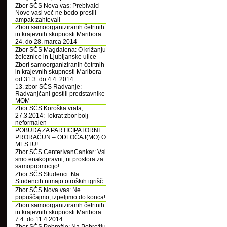
Zbor SČS Nova vas: Prebivalci
Nove vasi več ne bodo prosili
ampak zahtevali
Zbori samoorganiziranih četrtnih
in krajevnih skupnosti Maribora
24. do 28. marca 2014
Zbor SČS Magdalena: O križanju
železnice in Ljubljanske ulice
Zbori samoorganiziranih četrtnih
in krajevnih skupnosti Maribora
od 31.3. do 4.4. 2014
13. zbor SČS Radvanje:
Radvanjčani gostili predstavnike
MOM
Zbor SČS Koroška vrata,
27.3.2014: Tokrat zbor bolj
neformalen
POBUDA ZA PARTICIPATORNI
PRORAČUN – ODLOČAJ(MO) O
MESTU!
Zbor SČS CenterIvanCankar: Vsi
smo enakopravni, ni prostora za
samopromocijo!
Zbor SČS Studenci: Na
Studencih nimajo otroških igrišč
Zbor SČS Nova vas: Ne
popuščajmo, izpeljimo do konca!
Zbori samoorganiziranih četrtnih
in krajevnih skupnosti Maribora
7.4. do 11.4.2014