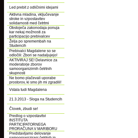
Led prebit z odličnimi idejami
Aktivna mladina, vključevanje
stroke in vzpostavitev
solidarnosti med četrtmi
Obstoječa zakonodaja ponuja
kar nekaj možnosti za
participacijo prebivalcev
Želja po spremembah na
Studencih
Prebivalci Magdalene so se
odločili: Zbori se nadaljujejo!
AKTIVIRAJ SE! Delavnice za
moderatorje zborov
samoorganizirnih četrtnih
skupnosti
Ne bomo plačevali uporabe
prostorov, ki smo jih mi zgradili!
Vstala tudi Magdalena
21.3.2013 - Sloga na Studencih
Človek, zbudi se!
Predlog o vzpostavitvi
INSTITUTA
PARTICIPATORNEGA
PRORAČUNA V MARIBORU
Predstavljamo delovanje
samoorganizirani četrtnih in