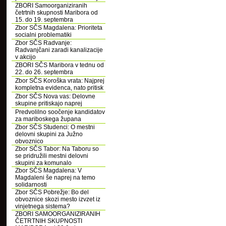
ZBORI Samoorganiziranih
četrtnih skupnosti Maribora od
15. do 19. septembra
Zbor SČS Magdalena: Prioriteta
socialni problematiki
Zbor SČS Radvanje:
Radvanjčani zaradi kanalizacije
v akcijo
ZBORI SČS Maribora v tednu od
22. do 26. septembra
Zbor SČS Koroška vrata: Najprej
kompletna evidenca, nato pritisk
Zbor SČS Nova vas: Delovne
skupine pritiskajo naprej
Predvolilno soočenje kandidatov
za mariboskega župana
Zbor SČS Studenci: O mestni
delovni skupini za Južno
obvoznico
Zbor SČS Tabor: Na Taboru so
se pridružili mestni delovni
skupini za komunalo
Zbor SČS Magdalena: V
Magdaleni še naprej na temo
solidarnosti
Zbor SČS Pobrežje: Bo del
obvoznice skozi mesto izvzet iz
vinjetnega sistema?
ZBORI SAMOORGANIZIRANIH
ČETRTNIH SKUPNOSTI