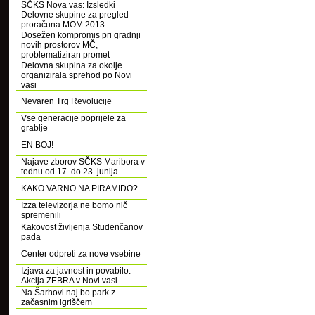
SČKS Nova vas: Izsledki
Delovne skupine za pregled
proračuna MOM 2013
Dosežen kompromis pri gradnji
novih prostorov MČ,
problematiziran promet
Delovna skupina za okolje
organizirala sprehod po Novi
vasi
Nevaren Trg Revolucije
Vse generacije poprijele za
grablje
EN BOJ!
Najave zborov SČKS Maribora v
tednu od 17. do 23. junija
KAKO VARNO NA PIRAMIDO?
Izza televizorja ne bomo nič
spremenili
Kakovost življenja Studenčanov
pada
Center odpreti za nove vsebine
Izjava za javnost in povabilo:
Akcija ZEBRA v Novi vasi
Na Šarhovi naj bo park z
začasnim igriščem