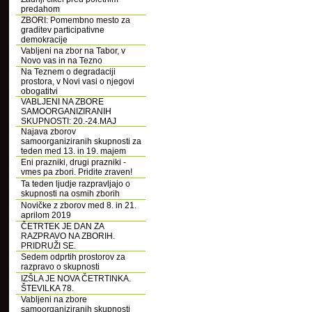
predahom
ZBORI: Pomembno mesto za
graditev participativne
demokracije
Vabljeni na zbor na Tabor, v
Novo vas in na Tezno
Na Teznem o degradaciji
prostora, v Novi vasi o njegovi
obogatitvi
VABLJENI NA ZBORE
SAMOORGANIZIRANIH
SKUPNOSTI: 20.-24.MAJ
Najava zborov
samoorganiziranih skupnosti za
teden med 13. in 19. majem
Eni prazniki, drugi prazniki -
vmes pa zbori. Pridite zraven!
Ta teden ljudje razpravljajo o
skupnosti na osmih zborih
Novičke z zborov med 8. in 21.
aprilom 2019
ČETRTEK JE DAN ZA
RAZPRAVO NA ZBORIH.
PRIDRUŽI SE.
Sedem odprtih prostorov za
razpravo o skupnosti
IZŠLA JE NOVA ČETRTINKA.
ŠTEVILKA 78.
Vabljeni na zbore
samoorganiziranih skupnosti