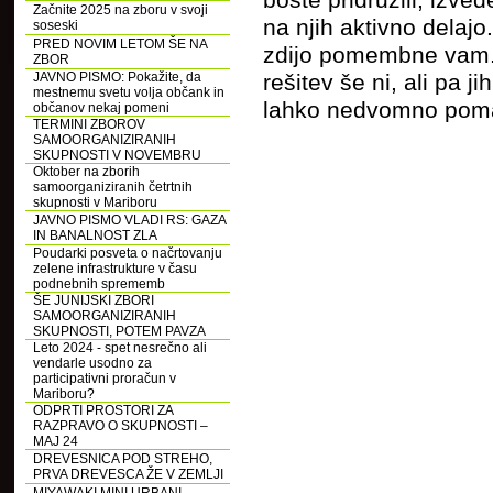
boste pridružili, izve
Začnite 2025 na zboru v svoji
na njih aktivno delajo
soseski
PRED NOVIM LETOM ŠE NA
zdijo pomembne vam. 
ZBOR
JAVNO PISMO: Pokažite, da
rešitev še ni, ali pa 
mestnemu svetu volja občank in
lahko nedvomno pomag
občanov nekaj pomeni
TERMINI ZBOROV
SAMOORGANIZIRANIH
SKUPNOSTI V NOVEMBRU
Oktober na zborih
samoorganiziranih četrtnih
skupnosti v Mariboru
JAVNO PISMO VLADI RS: GAZA
IN BANALNOST ZLA
Poudarki posveta o načrtovanju
zelene infrastrukture v času
podnebnih sprememb
ŠE JUNIJSKI ZBORI
SAMOORGANIZIRANIH
SKUPNOSTI, POTEM PAVZA
Leto 2024 - spet nesrečno ali
vendarle usodno za
participativni proračun v
Mariboru?
ODPRTI PROSTORI ZA
RAZPRAVO O SKUPNOSTI –
MAJ 24
DREVESNICA POD STREHO,
PRVA DREVESCA ŽE V ZEMLJI