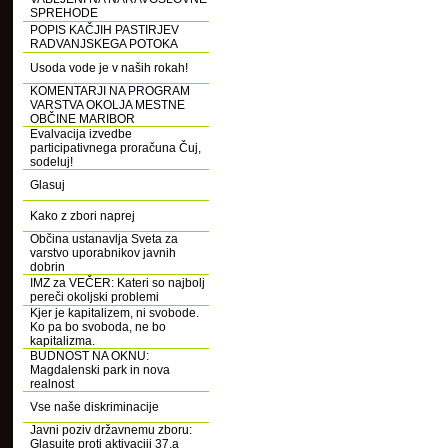
SPREHODE
POPIS KAČJIH PASTIRJEV
RADVANJSKEGA POTOKA
Usoda vode je v naših rokah!
KOMENTARJI NA PROGRAM
VARSTVA OKOLJA MESTNE
OBČINE MARIBOR
Evalvacija izvedbe
participativnega proračuna Čuj,
sodeluj!
Glasuj
Kako z zbori naprej
Občina ustanavlja Sveta za
varstvo uporabnikov javnih
dobrin
IMZ za VEČER: Kateri so najbolj
pereči okoljski problemi
Kjer je kapitalizem, ni svobode.
Ko pa bo svoboda, ne bo
kapitalizma.
BUDNOST NA OKNU:
Magdalenski park in nova
realnost
Vse naše diskriminacije
Javni poziv državnemu zboru:
Glasujte proti aktivaciji 37.a