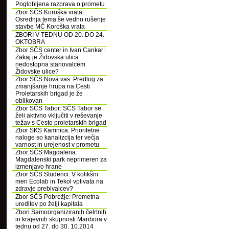
Poglobljena razprava o prometu
Zbor SČS Koroška vrata:
Osrednja tema še vedno rušenje
stavbe MČ Koroška vrata
ZBORI V TEDNU OD 20. DO 24.
OKTOBRA
Zbor SČS center in Ivan Cankar:
Zakaj je Židovska ulica
nedostopna stanovalcem
Židovske ulice?
Zbor SČS Nova vas: Predlog za
zmanjšanje hrupa na Cesti
Proletarskih brigad je že
oblikovan
Zbor SČS Tabor: SČS Tabor se
želi aktivno vključiti v reševanje
težav s Cesto proletarskih brigad
Zbor SKS Kamnica: Prioritetne
naloge so kanalizcija ter večja
varnost in urejenost v prometu
Zbor SČS Magdalena:
Magdalenski park neprimeren za
izmenjavo hrane
Zbor SČS Studenci: V kolikšni
meri Ecolab in Tekol vplivata na
zdravje prebivalcev?
Zbor SČS Pobrežje: Prometna
ureditev po želji kapitala
Zbori Samoorganiziranih četrtnih
in krajevnih skupnosti Maribora v
tednu od 27. do 30. 10.2014