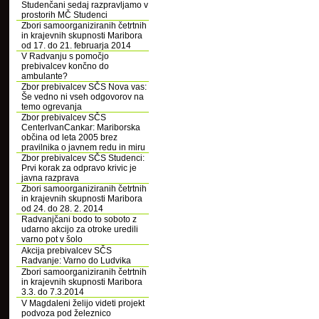
Studenčani sedaj razpravljamo v
prostorih MČ Studenci
Zbori samoorganiziranih četrtnih
in krajevnih skupnosti Maribora
od 17. do 21. februarja 2014
V Radvanju s pomočjo
prebivalcev končno do
ambulante?
Zbor prebivalcev SČS Nova vas:
Še vedno ni vseh odgovorov na
temo ogrevanja
Zbor prebivalcev SČS
CenterIvanCankar: Mariborska
občina od leta 2005 brez
pravilnika o javnem redu in miru
Zbor prebivalcev SČS Studenci:
Prvi korak za odpravo krivic je
javna razprava
Zbori samoorganiziranih četrtnih
in krajevnih skupnosti Maribora
od 24. do 28. 2. 2014
Radvanjčani bodo to soboto z
udarno akcijo za otroke uredili
varno pot v šolo
Akcija prebivalcev SČS
Radvanje: Varno do Ludvika
Zbori samoorganiziranih četrtnih
in krajevnih skupnosti Maribora
3.3. do 7.3.2014
V Magdaleni želijo videti projekt
podvoza pod železnico