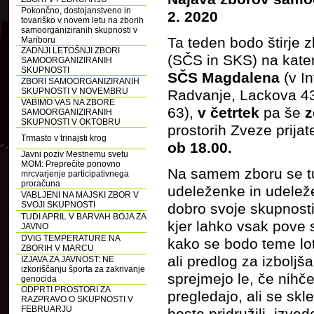
Pokončno, dostojanstveno in
2. 2020
tovariško v novem letu na zborih
samoorganiziranih skupnosti v
Ta teden bodo štirje z
Mariboru
ZADNJI LETOŠNJI ZBORI
(SČS in SKS) na kater
SAMOORGANIZIRANIH
SKUPNOSTI
SČS Magdalena
(v I
ZBORI SAMOORGANIZIRANIH
SKUPNOSTI V NOVEMBRU
Radvanje, Lackova 4
VABIMO VAS NA ZBORE
63),
v četrtek
pa še
z
SAMOORGANIZIRANIH
SKUPNOSTI V OKTOBRU
prostorih Zveze prija
Trmasto v trinajsti krog
ob 18.00.
Javni poziv Mestnemu svetu
MOM: Preprečite ponovno
Na samem zboru se tud
mrcvarjenje participativnega
proračuna
udeleženke in udeleženc
VABLJENI NA MAJSKI ZBOR V
SVOJI SKUPNOSTI
dobro svoje skupnosti i
TUDI APRIL V BARVAH BOJA ZA
kjer lahko vsak pove s
JAVNO
DVIG TEMPERATURE NA
kako se bodo teme loti
ZBORIH V MARCU
ali predlog za izboljš
IZJAVA ZA JAVNOST: NE
izkoriščanju športa za zakrivanje
sprejmejo le, če nihč
genocida
ODPRTI PROSTORI ZA
pregledajo, ali se skl
RAZPRAVO O SKUPNOSTI V
FEBRUARJU