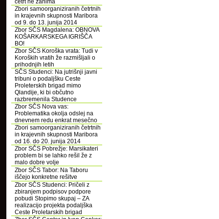
četrt ne zanima
Zbori samoorganiziranih četrtnih
in krajevnih skupnosti Maribora
od 9. do 13. junija 2014
Zbor SČS Magdalena: OBNOVA
KOŠARKARSKEGA IGRIŠČA
BO!
Zbor SČS Koroška vrata: Tudi v
Koroških vratih že razmišljali o
prihodnjih letih
SČS Studenci: Na jutrišnji javni
tribuni o podaljšku Ceste
Proleterskih brigad mimo
Qlandije, ki bi občutno
razbremenila Studence
Zbor SČS Nova vas:
Problematika okolja odslej na
dnevnem redu enkrat mesečno
Zbori samoorganiziranih četrtnih
in krajevnih skupnosti Maribora
od 16. do 20. junija 2014
Zbor SČS Pobrežje: Marsikateri
problem bi se lahko rešil že z
malo dobre volje
Zbor SČS Tabor: Na Taboru
iščejo konkretne rešitve
Zbor SČS Studenci: Pričeli z
zbiranjem podpisov podpore
pobudi Stopimo skupaj – ZA
realizacijo projekta podaljška
Ceste Proletarskih brigad