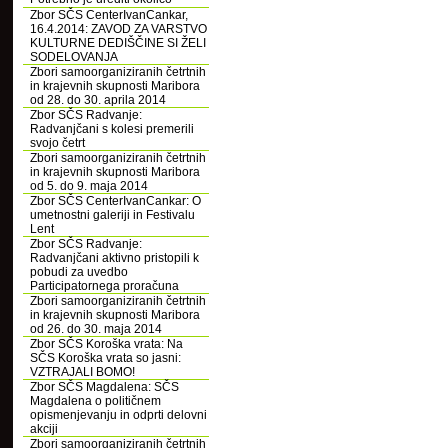
Zbor SČS CenterIvanCankar,
16.4.2014: ZAVOD ZA VARSTVO
KULTURNE DEDIŠČINE SI ŽELI
SODELOVANJA
Zbori samoorganiziranih četrtnih
in krajevnih skupnosti Maribora
od 28. do 30. aprila 2014
Zbor SČS Radvanje:
Radvanjčani s kolesi premerili
svojo četrt
Zbori samoorganiziranih četrtnih
in krajevnih skupnosti Maribora
od 5. do 9. maja 2014
Zbor SČS CenterIvanCankar: O
umetnostni galeriji in Festivalu
Lent
Zbor SČS Radvanje:
Radvanjčani aktivno pristopili k
pobudi za uvedbo
Participatornega proračuna
Zbori samoorganiziranih četrtnih
in krajevnih skupnosti Maribora
od 26. do 30. maja 2014
Zbor SČS Koroška vrata: Na
SČS Koroška vrata so jasni:
VZTRAJALI BOMO!
Zbor SČS Magdalena: SČS
Magdalena o političnem
opismenjevanju in odprti delovni
akciji
Zbori samoorganiziranih četrtnih