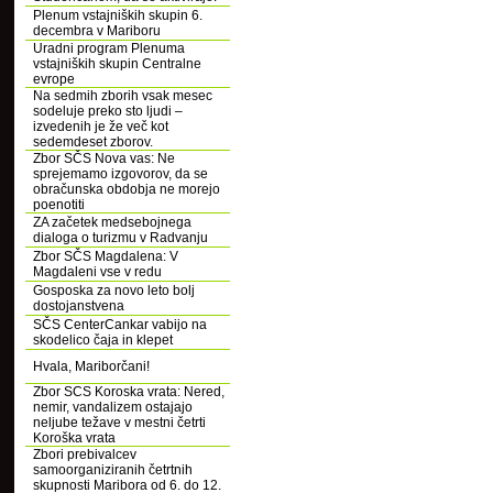
Plenum vstajniških skupin 6.
decembra v Mariboru
Uradni program Plenuma
vstajniških skupin Centralne
evrope
Na sedmih zborih vsak mesec
sodeluje preko sto ljudi –
izvedenih je že več kot
sedemdeset zborov.
Zbor SČS Nova vas: Ne
sprejemamo izgovorov, da se
obračunska obdobja ne morejo
poenotiti
ZA začetek medsebojnega
dialoga o turizmu v Radvanju
Zbor SČS Magdalena: V
Magdaleni vse v redu
Gosposka za novo leto bolj
dostojanstvena
SČS CenterCankar vabijo na
skodelico čaja in klepet
Hvala, Mariborčani!
Zbor SCS Koroska vrata: Nered,
nemir, vandalizem ostajajo
neljube težave v mestni četrti
Koroška vrata
Zbori prebivalcev
samoorganiziranih četrtnih
skupnosti Maribora od 6. do 12.