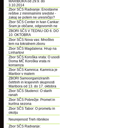
MARIBORA od 29.9. do
3.10.2014
Zbor SČS Radvanje: Enostavne
rešitve z minimalnimi sredstvi -
zakaj se potem ne uresničijo?
Zbor SČS Center in Ivan Cankar:
Sram je občane, odgovornih ne
ZBORI SČS V TEDNU OD 6. DO
10. OKTOBRA
Zbor SČS Nova vas: Mnoštvo
tem na tokratnem zboru
Zbor SČS Magdalena: Hrup na
Linhartovi
Zbor SČS Koroška vrata: O usodi
Doma MČ Koroška vrata ni
konsenza
Zbor SČS Kamnica: Kamnica je
Maribor v malem
ZBORI Samoorganiziranih
četrtnih in krajevnih skupnosti
Maribora od 13. do 17. oktobra
Zbor SČS Studenci: O starih
ranah
Zbor SČS Pobrežje: Promet in
kurilna sezona
Zbor SČS Tabor: O prometu in
okolju
Neurejenost Treh ribnikov
Zbor SČS Radvanje: