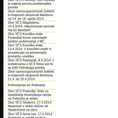
Zbor SČS Pobrežje: Na Pobrežju
je najbolj pereča problematika
promet
Zbori samoorganiziranih četrtnih
in krajevnih skupnosti Maribora
od 14. do 18. aprila 2014
Zbor SČS Magdalena,
10.4.2014: Vključevanje javnosti
naj bo standard
Zbor SČS Koraška vrata:
Poskušali bomo vzpostaviti
plodno sodelovanje z MČ
Zbor SČS Koroška vrata,
10.4.2014: V Koroških vratih si
prizadevajo za primernejšo
prometno ureditev
Zbor SČS Radvanje, 8.4.2014: v
sodelovanju s SČS Nova vas bi
se lotili Pekrskega potoka
Zbori samoorganiziranih četrtnih
in krajevnih skupnosti Maribora
21.4. do 25.4.2014
Kolesarjenje po Radvanju
Zbor SČS Pobrežje: Volje za
izboljšanje bivanjskega okolja
na Pobrežju je veliko
Zbor SČS Studenci, 17.4.2014:
Neposluh s strani občine sili
Studenčane na ulico
Zbor SČS Nova vas, 17.4.2014:
Potrebno je urediti okolico