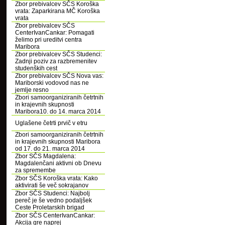
Zbor prebivalcev SČS Koroška
vrata: Zaparkirana MČ Koroška
vrata
Zbor prebivalcev SČS
CenterIvanCankar: Pomagati
želimo pri ureditvi centra
Maribora
Zbor prebivalcev SČS Studenci:
Zadnji poziv za razbremenitev
studenških cest
Zbor prebivalcev SČS Nova vas:
Mariborski vodovod nas ne
jemlje resno
Zbori samoorganiziranih četrtnih
in krajevnih skupnosti
Maribora10. do 14. marca 2014
Uglašene četrti prvič v etru
Zbori samoorganiziranih četrtnih
in krajevnih skupnosti Maribora
od 17. do 21. marca 2014
Zbor SČS Magdalena:
Magdalenčani aktivni ob Dnevu
za spremembe
Zbor SČS Koroška vrata: Kako
aktivirati še več sokrajanov
Zbor SČS Studenci: Najbolj
pereč je še vedno podaljšek
Ceste Proletarskih brigad
Zbor SČS CenterIvanCankar:
Akcija gre naprej