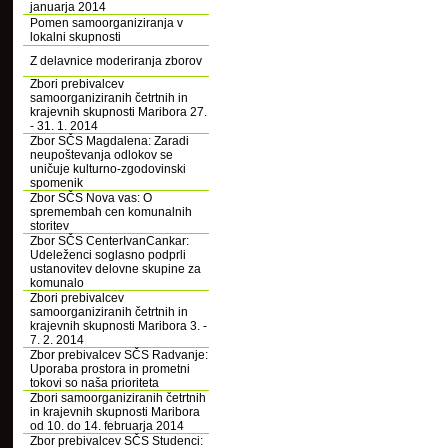
januarja 2014
Pomen samoorganiziranja v
lokalni skupnosti
Z delavnice moderiranja zborov
Zbori prebivalcev
samoorganiziranih četrtnih in
krajevnih skupnosti Maribora 27.
- 31. 1. 2014
Zbor SČS Magdalena: Zaradi
neupoštevanja odlokov se
uničuje kulturno-zgodovinski
spomenik
Zbor SČS Nova vas: O
spremembah cen komunalnih
storitev
Zbor SČS CenterIvanCankar:
Udeleženci soglasno podprli
ustanovitev delovne skupine za
komunalo
Zbori prebivalcev
samoorganiziranih četrtnih in
krajevnih skupnosti Maribora 3. -
7. 2. 2014
Zbor prebivalcev SČS Radvanje:
Uporaba prostora in prometni
tokovi so naša prioriteta
Zbori samoorganiziranih četrtnih
in krajevnih skupnosti Maribora
od 10. do 14. februarja 2014
Zbor prebivalcev SČS Studenci: