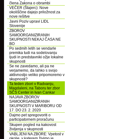
člena Zakona o obrambi
VEČER (Štajerc): Nove
okoliščine dajejo priložnost za
nove rešitve
Javni Poziv upravi LIDL
Slovenije
ZBOROV
SAMOORGANIZIRANIH
SKUPNOSTI NEKAJ ČASA NE
BO
Po sedmih letih se vendarle
premika tudi na sodelovanju
ljudi in predstavniki ožje lokalne
skupnosti
Se ne zavedamo, ali pa ne
verjamemo, da lahko s svojo
aktivnostjo veliko pripomoremo v
skupnosti?
Ta teden zbori v Radvanju,
Magdaleni, na Taboru ter zbor
SČS Center in Ivan Cankar
NAJAVA ZBOROV
SAMOORGANIZIRANIH
SKUPNOSTI V MARIBORU OD
17. DO 23. 2. 2020
Dajmo pet spregovoriti o
participatornem proračunu
Skupen pogled na kakovost
življenja v skupnosti
VABLJENI NA ZBORE: Vpetost v
okolje, v katerem živimo je