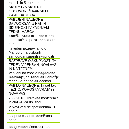
med 1. in 5. aprilom
SKUPAJ ZA SKUPNO -
ODGOVORI ŽUPANSKIH
KANDIDATK_OV
VABLJENI NA ZBORE
SAMOORGANIZIRANIH
SKUPNOSTI V ZADNJEM
TEDNU MARCA
Koroška vrata in Tezno v tem
tednu kličeta po skupnostnem
duhu
Ta teden razpravljamo o
Mariboru na 5 zborih
samoorganiziranih skupnosti
RAZPRAVE O SKUPNOSTI TA
TEDEN V PEKRAH, NOVI VASI
IN NA TEZNEM
Vabljeni na zbor v Magdaleno,
Radvanje, na Tabor ali Pobrežje
ter na Studence ali v center
VABILO NA ZBORE: Ta četrtek
TEZNO, KOROŠKA VRATA in
NOVA VAS
25.2.2013: Tiskovna konferenca
Iniciative Mestni zbor
V Novi vasi se spet dobimo 11.
aprila
3. aprila v Centru določamo
priorite
Dragi Studenčani! AKCIJA!