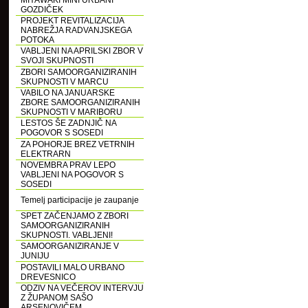
MIYAWAKI MINI URBANI
GOZDIČEK
PROJEKT REVITALIZACIJA
NABREŽJA RADVANJSKEGA
POTOKA
VABLJENI NA APRILSKI ZBOR V
SVOJI SKUPNOSTI
ZBORI SAMOORGANIZIRANIH
SKUPNOSTI V MARCU
VABILO NA JANUARSKE
ZBORE SAMOORGANIZIRANIH
SKUPNOSTI V MARIBORU
LESTOS ŠE ZADNJIČ NA
POGOVOR S SOSEDI
ZA POHORJE BREZ VETRNIH
ELEKTRARN
NOVEMBRA PRAV LEPO
VABLJENI NA POGOVOR S
SOSEDI
Temelj participacije je zaupanje
SPET ZAČENJAMO Z ZBORI
SAMOORGANIZIRANIH
SKUPNOSTI. VABLJENI!
SAMOORGANIZIRANJE V
JUNIJU
POSTAVILI MALO URBANO
DREVESNICO
ODZIV NA VEČEROV INTERVJU
Z ŽUPANOM SAŠO
ARSENOVIČEM