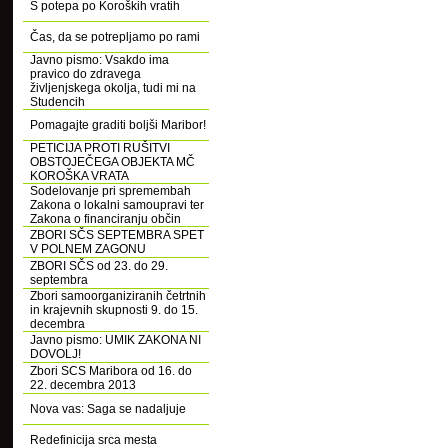
S potepa po Koroških vratih
Čas, da se potrepljamo po rami
Javno pismo: Vsakdo ima
pravico do zdravega
življenjskega okolja, tudi mi na
Studencih
Pomagajte graditi boljši Maribor!
PETICIJA PROTI RUŠITVI
OBSTOJEČEGA OBJEKTA MČ
KOROŠKA VRATA
Sodelovanje pri spremembah
Zakona o lokalni samoupravi ter
Zakona o financiranju občin
ZBORI SČS SEPTEMBRA SPET
V POLNEM ZAGONU
ZBORI SČS od 23. do 29.
septembra
Zbori samoorganiziranih četrtnih
in krajevnih skupnosti 9. do 15.
decembra
Javno pismo: UMIK ZAKONA NI
DOVOLJ!
Zbori SCS Maribora od 16. do
22. decembra 2013
Nova vas: Saga se nadaljuje
Redefinicija srca mesta