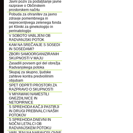
Javni poziv za podaljšanje javne
razprave o Občinskem
prostorskem načrtu
Pobuda za ohranitev za javno
zdravje pomembnega in
neprecenljivega zelenega fonda
pri Kliniki za ginekologijo in
perinatologijo
V SOBOTO VABLJENI OB
RADVANJSKI POTOK
KAM NA SREČANJE S SOSEDI
IN SOSEDAMI?
ZBORI SAMOORGANIZIRANIH
SKUPNOSTI V MAJU
Zasadili povsem gol del obrežja
Radvanjskega potoka
Skupaj za skupno, ljudske
zahteve kontra predvolilnim
objubam
SPET ODPRTI PROSTORI ZA
RAZPRAVO O SKUPNOSTI
V MIYAWAKI NAMESTILI
GNEZDILNICE IN
NETOPIRNICE
S SPREHODA KAČJI PASTIRJI
IN DRUGI PREBIVALCI NAŠIH
POTOKOV
S SPREHODA DNEVNI IN
NOČNI LETALCI OB
RADVANJSKEM POTOKU
VABLJENI NA NARAVOSLOVNE