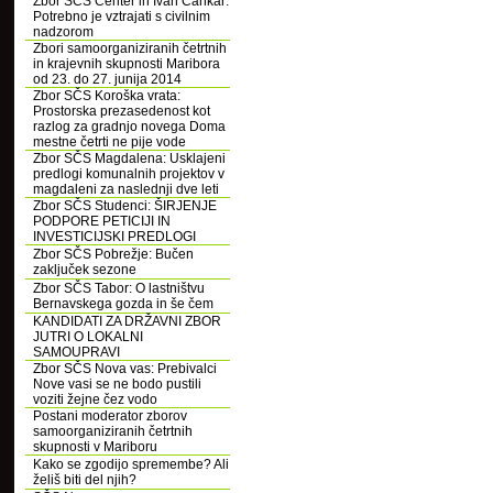
Zbor SČS Center in Ivan Cankar:
Potrebno je vztrajati s civilnim
nadzorom
Zbori samoorganiziranih četrtnih
in krajevnih skupnosti Maribora
od 23. do 27. junija 2014
Zbor SČS Koroška vrata:
Prostorska prezasedenost kot
razlog za gradnjo novega Doma
mestne četrti ne pije vode
Zbor SČS Magdalena: Usklajeni
predlogi komunalnih projektov v
magdaleni za naslednji dve leti
Zbor SČS Studenci: ŠIRJENJE
PODPORE PETICIJI IN
INVESTICIJSKI PREDLOGI
Zbor SČS Pobrežje: Bučen
zaključek sezone
Zbor SČS Tabor: O lastništvu
Bernavskega gozda in še čem
KANDIDATI ZA DRŽAVNI ZBOR
JUTRI O LOKALNI
SAMOUPRAVI
Zbor SČS Nova vas: Prebivalci
Nove vasi se ne bodo pustili
voziti žejne čez vodo
Postani moderator zborov
samoorganiziranih četrtnih
skupnosti v Mariboru
Kako se zgodijo spremembe? Ali
želiš biti del njih?