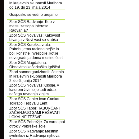
in krajevnih skupnosti Maribora
od 19. do 23. maja 2014
Gosposko še vedno urejamo
Zbor SČS Radvanje: Kdo v
mestu zastopa interese
Radvanja?
Zbor SČS Nova vas: Kakovost
bivanja v Novi vasi se slabša
Zbor SČS Koroška vrata:
Potrebujemo racionalnejše in
bolj koristne investicije, kot je
novogradnja doma mestne četrti
Zbor SČS Magdalena:
Obnovimo košarkaška igrišča!
Zbori samoorganiziranih četrtnih
in krajevnih skupnosti Maribora
2. do 6. junija 2014
Zbor SČS Nova vas: Okolje, v
katerem živimo je tudi odraz
našega ravnanja z njim
Zbor SČS Center Ivan Cankar:
Tokrat o Festivalu Lent
Zbor SČS Tabor: TABORČANI
ZAČENJAJO SAMI REŠEVATI
LOKALNE TEŽAVE
Zbor SČS Pobrežje: Za varno pot
otrok v Pobreške šole
Zbor SČS Radvanje: Mestnih
svetnikov iz Radvanja njihova