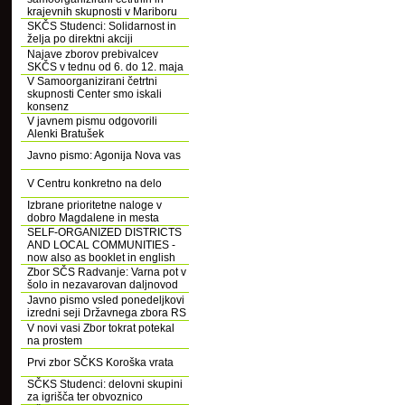
krajevnih skupnosti v Mariboru
SKČS Studenci: Solidarnost in
želja po direktni akciji
Najave zborov prebivalcev
SKČS v tednu od 6. do 12. maja
V Samoorganizirani četrtni
skupnosti Center smo iskali
konsenz
V javnem pismu odgovorili
Alenki Bratušek
Javno pismo: Agonija Nova vas
V Centru konkretno na delo
Izbrane prioritetne naloge v
dobro Magdalene in mesta
SELF-ORGANIZED DISTRICTS
AND LOCAL COMMUNITIES -
now also as booklet in english
Zbor SČS Radvanje: Varna pot v
šolo in nezavarovan daljnovod
Javno pismo vsled ponedeljkovi
izredni seji Državnega zbora RS
V novi vasi Zbor tokrat potekal
na prostem
Prvi zbor SČKS Koroška vrata
SČKS Studenci: delovni skupini
za igrišča ter obvoznico