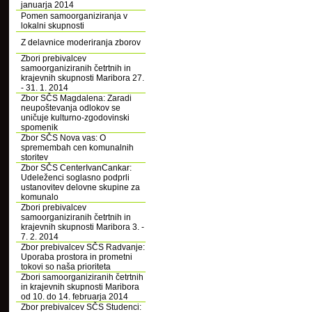
januarja 2014
Pomen samoorganiziranja v
lokalni skupnosti
Z delavnice moderiranja zborov
Zbori prebivalcev
samoorganiziranih četrtnih in
krajevnih skupnosti Maribora 27.
- 31. 1. 2014
Zbor SČS Magdalena: Zaradi
neupoštevanja odlokov se
uničuje kulturno-zgodovinski
spomenik
Zbor SČS Nova vas: O
spremembah cen komunalnih
storitev
Zbor SČS CenterIvanCankar:
Udeleženci soglasno podprli
ustanovitev delovne skupine za
komunalo
Zbori prebivalcev
samoorganiziranih četrtnih in
krajevnih skupnosti Maribora 3. -
7. 2. 2014
Zbor prebivalcev SČS Radvanje:
Uporaba prostora in prometni
tokovi so naša prioriteta
Zbori samoorganiziranih četrtnih
in krajevnih skupnosti Maribora
od 10. do 14. februarja 2014
Zbor prebivalcev SČS Studenci: