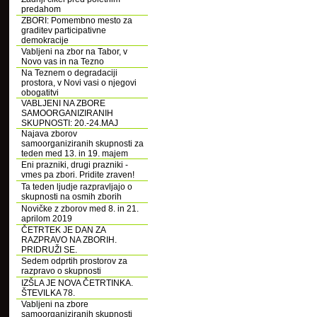
predahom
ZBORI: Pomembno mesto za
graditev participativne
demokracije
Vabljeni na zbor na Tabor, v
Novo vas in na Tezno
Na Teznem o degradaciji
prostora, v Novi vasi o njegovi
obogatitvi
VABLJENI NA ZBORE
SAMOORGANIZIRANIH
SKUPNOSTI: 20.-24.MAJ
Najava zborov
samoorganiziranih skupnosti za
teden med 13. in 19. majem
Eni prazniki, drugi prazniki -
vmes pa zbori. Pridite zraven!
Ta teden ljudje razpravljajo o
skupnosti na osmih zborih
Novičke z zborov med 8. in 21.
aprilom 2019
ČETRTEK JE DAN ZA
RAZPRAVO NA ZBORIH.
PRIDRUŽI SE.
Sedem odprtih prostorov za
razpravo o skupnosti
IZŠLA JE NOVA ČETRTINKA.
ŠTEVILKA 78.
Vabljeni na zbore
samoorganiziranih skupnosti