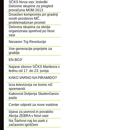
SČKS Nova vas: Izsledki
Delovne skupine za pregled
proračuna MOM 2013
Dosežen kompromis pri gradnji
novih prostorov MČ,
problematiziran promet
Delovna skupina za okolje
organizirala sprehod po Novi
vasi
Nevaren Trg Revolucije
Vse generacije poprijele za
grablje
EN BOJ!
Najave zborov SČKS Maribora v
tednu od 17. do 23. junija
KAKO VARNO NA PIRAMIDO?
Izza televizorja ne bomo nič
spremenili
Kakovost življenja Studenčanov
pada
Center odpreti za nove vsebine
Izjava za javnost in povabilo:
Akcija ZEBRA v Novi vasi
Na Šarhovi naj bo park z
začasnim igriščem