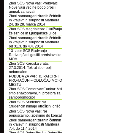
Zbor SČS Nova vas: Prebivalci
Nove vasi več ne bodo prosili
ampak zahtevali
Zbori samoorganiziranih četrtnih
in krajevnih skupnosti Maribora
24. do 28. marca 2014
Zbor SČS Magdalena: O križanju
železnice in Ljubljanske ulice
Zbori samoorganiziranih četrtnih
in krajevnih skupnosti Maribora
od 31.3. do 4.4. 2014
13. zbor SČS Radvanje:
Radvanjčani gostili predstavnike
MOM
Zbor SČS Koroška vrata,
27.3.2014: Tokrat zbor bolj
neformalen
POBUDA ZA PARTICIPATORNI
PRORAČUN – ODLOČAJ(MO) O
MESTU!
Zbor SČS CenterIvanCankar: Vsi
smo enakopravni, ni prostora za
samopromocijo!
Zbor SČS Studenci: Na
Studencih nimajo otroških igrišč
Zbor SČS Nova vas: Ne
popuščajmo, izpeljimo do konca!
Zbori samoorganiziranih četrtnih
in krajevnih skupnosti Maribora
7.4. do 11.4.2014