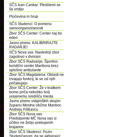
SČS Ivan Cankar: Ptroblemi se
še vrstijo
Pločevina in hrup
SČS Studenci: O pomenu
samoorganiziranosti
Zbor SČS Center: Center naj bo
eden
Javno pismo: KALIBRIRAJTE
RADARJE!
SČS Nova vas: Naslednji zbor
zagotovo v dvorani
Zbor SČS Radvanje: Športno-
turistični center Maribora brez
splošne ambulante
Zbor SČS Magdalena: Oblasti ne
izvajajo funkcij, ki se od njih
pričakujejo
Zbor SČS Center: Že v kratkem
bomo priča nekoliko bolj
urejenemu središču mesta
Javno pismo vstajniških skupin
županu Mestne občine Maribor,
Andreju Fištravcu
Zbor SČS Nova vas:
Predstavniki MČ Nova vas si
očitno ne želijo prebujenih
krajanov
Zbor SČS Studenci: Poziv
Studenčanom, da se aktivirajo!