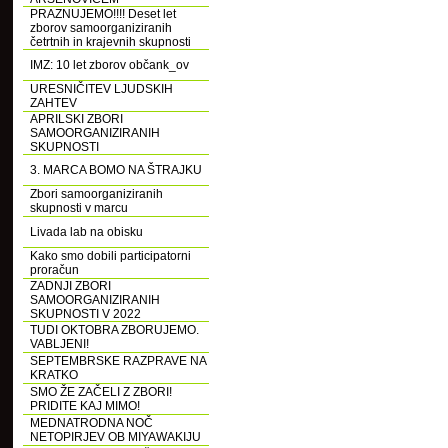
PRAZNUJEMO!!!! Deset let
zborov samoorganiziranih
četrtnih in krajevnih skupnosti
IMZ: 10 let zborov občank_ov
URESNIČITEV LJUDSKIH
ZAHTEV
APRILSKI ZBORI
SAMOORGANIZIRANIH
SKUPNOSTI
3. MARCA BOMO NA ŠTRAJKU
Zbori samoorganiziranih
skupnosti v marcu
Livada lab na obisku
Kako smo dobili participatorni
proračun
ZADNJI ZBORI
SAMOORGANIZIRANIH
SKUPNOSTI V 2022
TUDI OKTOBRA ZBORUJEMO.
VABLJENI!
SEPTEMBRSKE RAZPRAVE NA
KRATKO
SMO ŽE ZAČELI Z ZBORI!
PRIDITE KAJ MIMO!
MEDNATRODNA NOČ
NETOPIRJEV OB MIYAWAKIJU