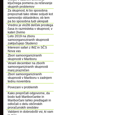
ključnega pomena za reševanje
skupnih problemov
Za skupnost, ki bo sposobna
prepoznati tako stiske soljudi kot
samovoljo oblastnikov, ob tem
pa bo sposobna tudi ukrepati
Vredno je vložiti delček prostega
časa in razmisleka v skupnost, v
kateri živimo
Leto 2019 na zboru
samoorganoziranih skupnosti
zaključujejo Studenci
Interesni safari z IMZ in SČS
Nova vas
Zbori samoorganiziranih
skupnosti v Mariboru
Veseli december na zborih
samoorganiziranih skupnosti
manj prazničen
Zbori samoorganiziranih
skupnosti v Mariboru v zadnjem
tednu novembra
Povezani v problemih
Kako prepričati odgovorne, da
bodo tudi Mariborčanke in
Mariborčani lahko predlagali in
odločali o delu občinskih
proračunskih sredstev
Vabljeni in dobrodošli vsi, ki vam