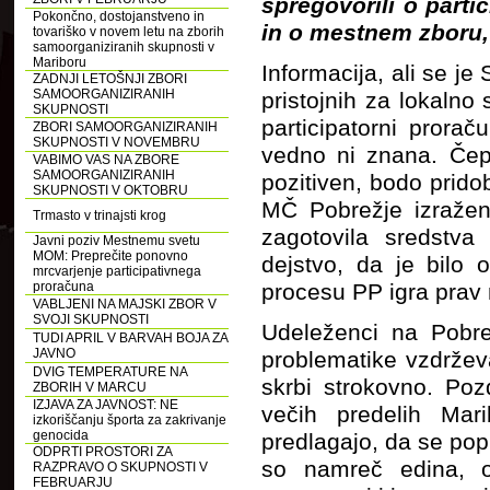
spregovorili o part
Pokončno, dostojanstveno in
in o mestnem zboru, 
tovariško v novem letu na zborih
samoorganiziranih skupnosti v
Mariboru
Informacija, ali se j
ZADNJI LETOŠNJI ZBORI
SAMOORGANIZIRANIH
pristojnih za lokalno 
SKUPNOSTI
participatorni prorač
ZBORI SAMOORGANIZIRANIH
SKUPNOSTI V NOVEMBRU
vedno ni znana. Čepr
VABIMO VAS NA ZBORE
SAMOORGANIZIRANIH
pozitiven, bodo pridob
SKUPNOSTI V OKTOBRU
MČ Pobrežje izražen
Trmasto v trinajsti krog
zagotovila sredstva 
Javni poziv Mestnemu svetu
MOM: Preprečite ponovno
dejstvo, da je bilo
mrcvarjenje participativnega
proračuna
procesu PP igra prav 
VABLJENI NA MAJSKI ZBOR V
SVOJI SKUPNOSTI
Udeleženci na Pobre
TUDI APRIL V BARVAH BOJA ZA
JAVNO
problematike vzdržev
DVIG TEMPERATURE NA
skrbi strokovno. Poz
ZBORIH V MARCU
IZJAVA ZA JAVNOST: NE
večih predelih Mar
izkoriščanju športa za zakrivanje
genocida
predlagajo, da se popi
ODPRTI PROSTORI ZA
so namreč edina, o
RAZPRAVO O SKUPNOSTI V
FEBRUARJU