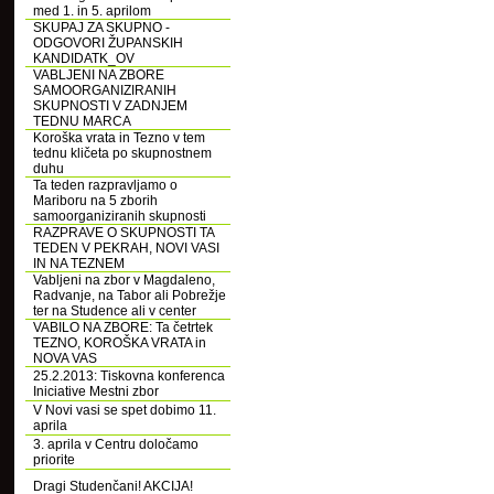
med 1. in 5. aprilom
SKUPAJ ZA SKUPNO -
ODGOVORI ŽUPANSKIH
KANDIDATK_OV
VABLJENI NA ZBORE
SAMOORGANIZIRANIH
SKUPNOSTI V ZADNJEM
TEDNU MARCA
Koroška vrata in Tezno v tem
tednu kličeta po skupnostnem
duhu
Ta teden razpravljamo o
Mariboru na 5 zborih
samoorganiziranih skupnosti
RAZPRAVE O SKUPNOSTI TA
TEDEN V PEKRAH, NOVI VASI
IN NA TEZNEM
Vabljeni na zbor v Magdaleno,
Radvanje, na Tabor ali Pobrežje
ter na Studence ali v center
VABILO NA ZBORE: Ta četrtek
TEZNO, KOROŠKA VRATA in
NOVA VAS
25.2.2013: Tiskovna konferenca
Iniciative Mestni zbor
V Novi vasi se spet dobimo 11.
aprila
3. aprila v Centru določamo
priorite
Dragi Studenčani! AKCIJA!