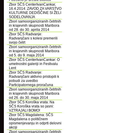
Zbor SČS CenterIvanCankar,
16.4.2014: ZAVOD ZA VARSTVO
KULTURNE DEDIŠČINE SI ŽELI
SODELOVANJA
Zbori samoorganiziranih četrtnih
in krajevnih skupnosti Maribora
od 28. do 30. aprila 2014
Zbor SČS Radvanje:
Radvanjčani s kolesi premerili
svojo četrt
Zbori samoorganiziranih četrtnih
in krajevnih skupnosti Maribora
od 5. do 9. maja 2014
Zbor SČS CenterIvanCankar: O
umetnostni galeriji in Festivalu
Lent
Zbor SČS Radvanje:
Radvanjčani aktivno pristopili k
pobudi za uvedbo
Participatornega proračuna
Zbori samoorganiziranih četrtnih
in krajevnih skupnosti Maribora
od 26. do 30. maja 2014
Zbor SČS Koroška vrata: Na
SČS Koroška vrata so jasni:
VZTRAJALI BOMO!
Zbor SČS Magdalena: SČS
Magdalena o političnem
opismenjevanju in odprti delovni
akciji
Zbori samoorganiziranih četrtnih