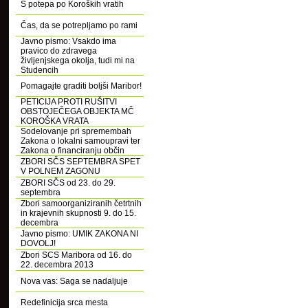
S potepa po Koroških vratih
Čas, da se potrepljamo po rami
Javno pismo: Vsakdo ima
pravico do zdravega
življenjskega okolja, tudi mi na
Studencih
Pomagajte graditi boljši Maribor!
PETICIJA PROTI RUŠITVI
OBSTOJEČEGA OBJEKTA MČ
KOROŠKA VRATA
Sodelovanje pri spremembah
Zakona o lokalni samoupravi ter
Zakona o financiranju občin
ZBORI SČS SEPTEMBRA SPET
V POLNEM ZAGONU
ZBORI SČS od 23. do 29.
septembra
Zbori samoorganiziranih četrtnih
in krajevnih skupnosti 9. do 15.
decembra
Javno pismo: UMIK ZAKONA NI
DOVOLJ!
Zbori SCS Maribora od 16. do
22. decembra 2013
Nova vas: Saga se nadaljuje
Redefinicija srca mesta