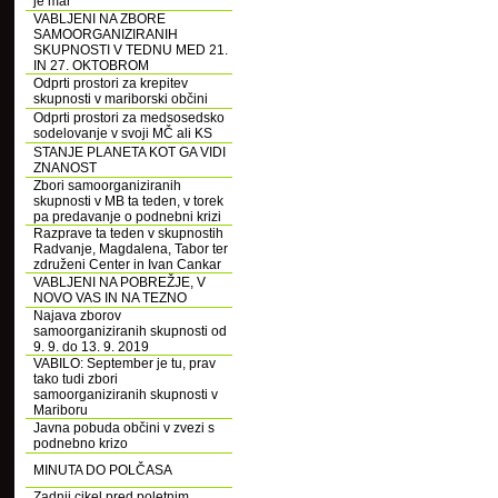
je mar
VABLJENI NA ZBORE
SAMOORGANIZIRANIH
SKUPNOSTI V TEDNU MED 21.
IN 27. OKTOBROM
Odprti prostori za krepitev
skupnosti v mariborski občini
Odprti prostori za medsosedsko
sodelovanje v svoji MČ ali KS
STANJE PLANETA KOT GA VIDI
ZNANOST
Zbori samoorganiziranih
skupnosti v MB ta teden, v torek
pa predavanje o podnebni krizi
Razprave ta teden v skupnostih
Radvanje, Magdalena, Tabor ter
združeni Center in Ivan Cankar
VABLJENI NA POBREŽJE, V
NOVO VAS IN NA TEZNO
Najava zborov
samoorganiziranih skupnosti od
9. 9. do 13. 9. 2019
VABILO: September je tu, prav
tako tudi zbori
samoorganiziranih skupnosti v
Mariboru
Javna pobuda občini v zvezi s
podnebno krizo
MINUTA DO POLČASA
Zadnji cikel pred poletnim