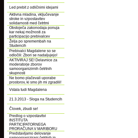
Led prebit z odličnimi idejami
Aktivna mladina, vključevanje
stroke in vzpostavitev
solidarnosti med četrtmi
Obstoječa zakonodaja ponuja
kar nekaj možnosti za
participacijo prebivalcev
Želja po spremembah na
Studencih
Prebivalci Magdalene so se
odločili: Zbori se nadaljujejo!
AKTIVIRAJ SE! Delavnice za
moderatorje zborov
samoorganizirnih četrtnih
skupnosti
Ne bomo plačevali uporabe
prostorov, ki smo jih mi zgradili!
Vstala tudi Magdalena
21.3.2013 - Sloga na Studencih
Človek, zbudi se!
Predlog o vzpostavitvi
INSTITUTA
PARTICIPATORNEGA
PRORAČUNA V MARIBORU
Predstavljamo delovanje
samoorganizirani četrtnih in