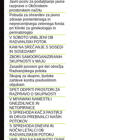
Javni poziv za podaljšanje javne
razprave o Občinskem
prostorskem načrtu
Pobuda za ohranitev za javno
zdravje pomembnega in
neprecenljivega zelenega fonda
pri Kliniki za ginekologijo in
perinatologijo
V SOBOTO VABLJENI OB
RADVANJSKI POTOK
KAM NA SREČANJE S SOSEDI
IN SOSEDAMI?
ZBORI SAMOORGANIZIRANIH
SKUPNOSTI V MAJU
Zasadili povsem gol del obrežja
Radvanjskega potoka
Skupaj za skupno, ljudske
zahteve kontra predvolilnim
objubam
SPET ODPRTI PROSTORI ZA
RAZPRAVO O SKUPNOSTI
V MIYAWAKI NAMESTILI
GNEZDILNICE IN
NETOPIRNICE
S SPREHODA KAČJI PASTIRJI
IN DRUGI PREBIVALCI NAŠIH
POTOKOV
S SPREHODA DNEVNI IN
NOČNI LETALCI OB
RADVANJSKEM POTOKU
VABLJENI NA NARAVOSLOVNE