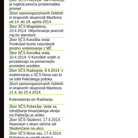
Zbor SČS Pobrežje: Na Pobrežju
je najbolj pereča problematika
promet
Zbori samoorganiziranih četrtnih
in krajevnih skupnosti Maribora
od 14. do 18. aprila 2014
Zbor SČS Magdalena,
10.4.2014: Vključevanje javnosti
naj bo standard
Zbor SČS Koraška vrata:
Poskušali bomo vzpostaviti
plodno sodelovanje z MČ
Zbor SČS Koroška vrata,
10.4.2014: V Koroških vratih si
prizadevajo za primernejšo
prometno ureditev
Zbor SČS Radvanje, 8.4.2014: v
sodelovanju s SČS Nova vas bi
se lotili Pekrskega potoka
Zbori samoorganiziranih četrtnih
in krajevnih skupnosti Maribora
21.4. do 25.4.2014
Kolesarjenje po Radvanju
Zbor SČS Pobrežje: Volje za
izboljšanje bivanjskega okolja
na Pobrežju je veliko
Zbor SČS Studenci, 17.4.2014:
Neposluh s strani občine sili
Studenčane na ulico
Zbor SČS Nova vas, 17.4.2014:
Potrebno je urediti okolico