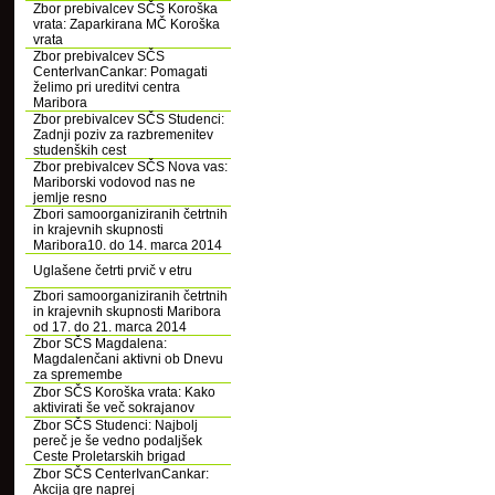
Zbor prebivalcev SČS Koroška
vrata: Zaparkirana MČ Koroška
vrata
Zbor prebivalcev SČS
CenterIvanCankar: Pomagati
želimo pri ureditvi centra
Maribora
Zbor prebivalcev SČS Studenci:
Zadnji poziv za razbremenitev
studenških cest
Zbor prebivalcev SČS Nova vas:
Mariborski vodovod nas ne
jemlje resno
Zbori samoorganiziranih četrtnih
in krajevnih skupnosti
Maribora10. do 14. marca 2014
Uglašene četrti prvič v etru
Zbori samoorganiziranih četrtnih
in krajevnih skupnosti Maribora
od 17. do 21. marca 2014
Zbor SČS Magdalena:
Magdalenčani aktivni ob Dnevu
za spremembe
Zbor SČS Koroška vrata: Kako
aktivirati še več sokrajanov
Zbor SČS Studenci: Najbolj
pereč je še vedno podaljšek
Ceste Proletarskih brigad
Zbor SČS CenterIvanCankar:
Akcija gre naprej