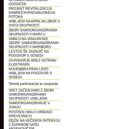
MIYAWAKI MINI URBANI
GOZDIČEK
PROJEKT REVITALIZACIJA
NABREŽJA RADVANJSKEGA
POTOKA
VABLJENI NA APRILSKI ZBOR V
SVOJI SKUPNOSTI
ZBORI SAMOORGANIZIRANIH
SKUPNOSTI V MARCU
VABILO NA JANUARSKE
ZBORE SAMOORGANIZIRANIH
SKUPNOSTI V MARIBORU
LESTOS ŠE ZADNJIČ NA
POGOVOR S SOSEDI
ZA POHORJE BREZ VETRNIH
ELEKTRARN
NOVEMBRA PRAV LEPO
VABLJENI NA POGOVOR S
SOSEDI
Temelj participacije je zaupanje
SPET ZAČENJAMO Z ZBORI
SAMOORGANIZIRANIH
SKUPNOSTI. VABLJENI!
SAMOORGANIZIRANJE V
JUNIJU
POSTAVILI MALO URBANO
DREVESNICO
ODZIV NA VEČEROV INTERVJU
Z ŽUPANOM SAŠO
ARSENOVIČEM