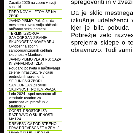
spregovoriti in v zvezi
Začnite 2025 na zboru v svoji
soseski
Da je sklic mestnega 
PRED NOVIM LETOM ŠE NA
ZBOR
izkušnje udeleženci 
JAVNO PISMO: Pokažite, da
mestnemu svetu volja občank in
kjer je bila pobuda
občanov nekaj pomeni
TERMINI ZBOROV
Pobrežje zelo razve
SAMOORGANIZIRANIH
sprejema sklepe o te
SKUPNOSTI V NOVEMBRU
Oktober na zborih
obravnavo. Tudi sami 
samoorganiziranih četrtnih
skupnosti v Mariboru
JAVNO PISMO VLADI RS: GAZA
IN BANALNOST ZLA
Poudarki posveta o načrtovanju
zelene infrastrukture v času
podnebnih sprememb
ŠE JUNIJSKI ZBORI
SAMOORGANIZIRANIH
SKUPNOSTI, POTEM PAVZA
Leto 2024 - spet nesrečno ali
vendarle usodno za
participativni proračun v
Mariboru?
ODPRTI PROSTORI ZA
RAZPRAVO O SKUPNOSTI –
MAJ 24
DREVESNICA POD STREHO,
PRVA DREVESCA ŽE V ZEMLJI