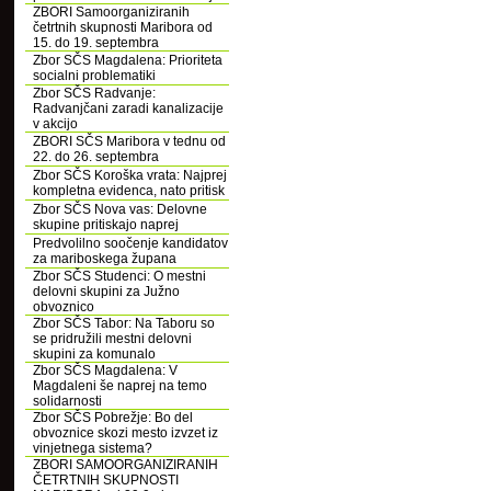
ZBORI Samoorganiziranih
četrtnih skupnosti Maribora od
15. do 19. septembra
Zbor SČS Magdalena: Prioriteta
socialni problematiki
Zbor SČS Radvanje:
Radvanjčani zaradi kanalizacije
v akcijo
ZBORI SČS Maribora v tednu od
22. do 26. septembra
Zbor SČS Koroška vrata: Najprej
kompletna evidenca, nato pritisk
Zbor SČS Nova vas: Delovne
skupine pritiskajo naprej
Predvolilno soočenje kandidatov
za mariboskega župana
Zbor SČS Studenci: O mestni
delovni skupini za Južno
obvoznico
Zbor SČS Tabor: Na Taboru so
se pridružili mestni delovni
skupini za komunalo
Zbor SČS Magdalena: V
Magdaleni še naprej na temo
solidarnosti
Zbor SČS Pobrežje: Bo del
obvoznice skozi mesto izvzet iz
vinjetnega sistema?
ZBORI SAMOORGANIZIRANIH
ČETRTNIH SKUPNOSTI