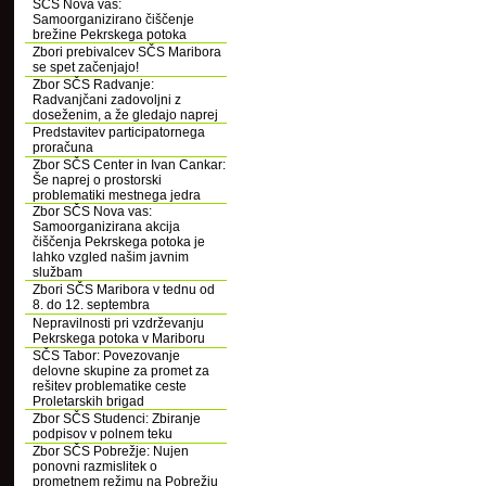
SČS Nova vas:
Samoorganizirano čiščenje
brežine Pekrskega potoka
Zbori prebivalcev SČS Maribora
se spet začenjajo!
Zbor SČS Radvanje:
Radvanjčani zadovoljni z
doseženim, a že gledajo naprej
Predstavitev participatornega
proračuna
Zbor SČS Center in Ivan Cankar:
Še naprej o prostorski
problematiki mestnega jedra
Zbor SČS Nova vas:
Samoorganizirana akcija
čiščenja Pekrskega potoka je
lahko vzgled našim javnim
službam
Zbori SČS Maribora v tednu od
8. do 12. septembra
Nepravilnosti pri vzdrževanju
Pekrskega potoka v Mariboru
SČS Tabor: Povezovanje
delovne skupine za promet za
rešitev problematike ceste
Proletarskih brigad
Zbor SČS Studenci: Zbiranje
podpisov v polnem teku
Zbor SČS Pobrežje: Nujen
ponovni razmislitek o
prometnem režimu na Pobrežju