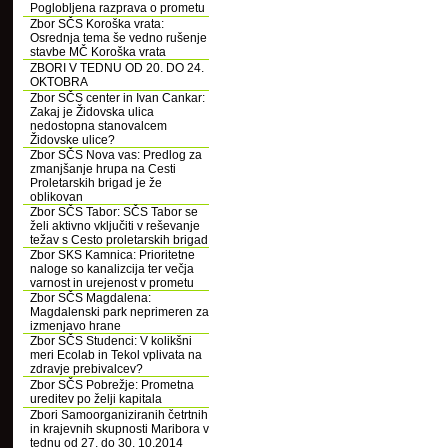
Poglobljena razprava o prometu
Zbor SČS Koroška vrata:
Osrednja tema še vedno rušenje
stavbe MČ Koroška vrata
ZBORI V TEDNU OD 20. DO 24.
OKTOBRA
Zbor SČS center in Ivan Cankar:
Zakaj je Židovska ulica
nedostopna stanovalcem
Židovske ulice?
Zbor SČS Nova vas: Predlog za
zmanjšanje hrupa na Cesti
Proletarskih brigad je že
oblikovan
Zbor SČS Tabor: SČS Tabor se
želi aktivno vključiti v reševanje
težav s Cesto proletarskih brigad
Zbor SKS Kamnica: Prioritetne
naloge so kanalizcija ter večja
varnost in urejenost v prometu
Zbor SČS Magdalena:
Magdalenski park neprimeren za
izmenjavo hrane
Zbor SČS Studenci: V kolikšni
meri Ecolab in Tekol vplivata na
zdravje prebivalcev?
Zbor SČS Pobrežje: Prometna
ureditev po želji kapitala
Zbori Samoorganiziranih četrtnih
in krajevnih skupnosti Maribora v
tednu od 27. do 30. 10.2014