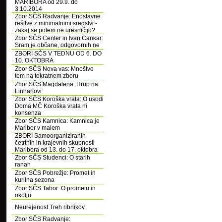
MARIBORA od 29.9. do
3.10.2014
Zbor SČS Radvanje: Enostavne
rešitve z minimalnimi sredstvi -
zakaj se potem ne uresničijo?
Zbor SČS Center in Ivan Cankar:
Sram je občane, odgovornih ne
ZBORI SČS V TEDNU OD 6. DO
10. OKTOBRA
Zbor SČS Nova vas: Mnoštvo
tem na tokratnem zboru
Zbor SČS Magdalena: Hrup na
Linhartovi
Zbor SČS Koroška vrata: O usodi
Doma MČ Koroška vrata ni
konsenza
Zbor SČS Kamnica: Kamnica je
Maribor v malem
ZBORI Samoorganiziranih
četrtnih in krajevnih skupnosti
Maribora od 13. do 17. oktobra
Zbor SČS Studenci: O starih
ranah
Zbor SČS Pobrežje: Promet in
kurilna sezona
Zbor SČS Tabor: O prometu in
okolju
Neurejenost Treh ribnikov
Zbor SČS Radvanje: