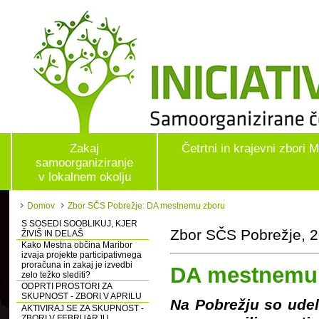
Zakaj
Četrtni in krajevni zbori 
samoorganiziranje
v lokalnem okolju
Domov
Zbor SČS Pobrežje: DA mestnemu zboru
S SOSEDI SOOBLIKUJ, KJER
Zbor SČS Pobrežje, 2
ŽIVIŠ IN DELAŠ
Kako Mestna občina Maribor
izvaja projekte participativnega
proračuna in zakaj je izvedbi
DA mestnemu
zelo težko slediti?
ODPRTI PROSTORI ZA
SKUPNOST - ZBORI V APRILU
Na Pobrežju so udel
AKTIVIRAJ SE ZA SKUPNOST -
ZBORI V FEBRUARJU