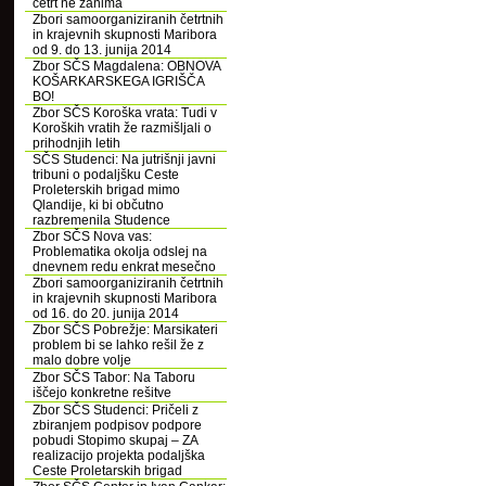
četrt ne zanima
Zbori samoorganiziranih četrtnih
in krajevnih skupnosti Maribora
od 9. do 13. junija 2014
Zbor SČS Magdalena: OBNOVA
KOŠARKARSKEGA IGRIŠČA
BO!
Zbor SČS Koroška vrata: Tudi v
Koroških vratih že razmišljali o
prihodnjih letih
SČS Studenci: Na jutrišnji javni
tribuni o podaljšku Ceste
Proleterskih brigad mimo
Qlandije, ki bi občutno
razbremenila Studence
Zbor SČS Nova vas:
Problematika okolja odslej na
dnevnem redu enkrat mesečno
Zbori samoorganiziranih četrtnih
in krajevnih skupnosti Maribora
od 16. do 20. junija 2014
Zbor SČS Pobrežje: Marsikateri
problem bi se lahko rešil že z
malo dobre volje
Zbor SČS Tabor: Na Taboru
iščejo konkretne rešitve
Zbor SČS Studenci: Pričeli z
zbiranjem podpisov podpore
pobudi Stopimo skupaj – ZA
realizacijo projekta podaljška
Ceste Proletarskih brigad