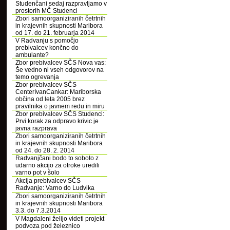
Studenčani sedaj razpravljamo v
prostorih MČ Studenci
Zbori samoorganiziranih četrtnih
in krajevnih skupnosti Maribora
od 17. do 21. februarja 2014
V Radvanju s pomočjo
prebivalcev končno do
ambulante?
Zbor prebivalcev SČS Nova vas:
Še vedno ni vseh odgovorov na
temo ogrevanja
Zbor prebivalcev SČS
CenterIvanCankar: Mariborska
občina od leta 2005 brez
pravilnika o javnem redu in miru
Zbor prebivalcev SČS Studenci:
Prvi korak za odpravo krivic je
javna razprava
Zbori samoorganiziranih četrtnih
in krajevnih skupnosti Maribora
od 24. do 28. 2. 2014
Radvanjčani bodo to soboto z
udarno akcijo za otroke uredili
varno pot v šolo
Akcija prebivalcev SČS
Radvanje: Varno do Ludvika
Zbori samoorganiziranih četrtnih
in krajevnih skupnosti Maribora
3.3. do 7.3.2014
V Magdaleni želijo videti projekt
podvoza pod železnico