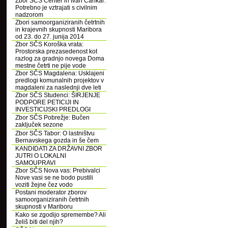
Zbor SČS Center in Ivan Cankar:
Potrebno je vztrajati s civilnim
nadzorom
Zbori samoorganiziranih četrtnih
in krajevnih skupnosti Maribora
od 23. do 27. junija 2014
Zbor SČS Koroška vrata:
Prostorska prezasedenost kot
razlog za gradnjo novega Doma
mestne četrti ne pije vode
Zbor SČS Magdalena: Usklajeni
predlogi komunalnih projektov v
magdaleni za naslednji dve leti
Zbor SČS Studenci: ŠIRJENJE
PODPORE PETICIJI IN
INVESTICIJSKI PREDLOGI
Zbor SČS Pobrežje: Bučen
zaključek sezone
Zbor SČS Tabor: O lastništvu
Bernavskega gozda in še čem
KANDIDATI ZA DRŽAVNI ZBOR
JUTRI O LOKALNI
SAMOUPRAVI
Zbor SČS Nova vas: Prebivalci
Nove vasi se ne bodo pustili
voziti žejne čez vodo
Postani moderator zborov
samoorganiziranih četrtnih
skupnosti v Mariboru
Kako se zgodijo spremembe? Ali
želiš biti del njih?