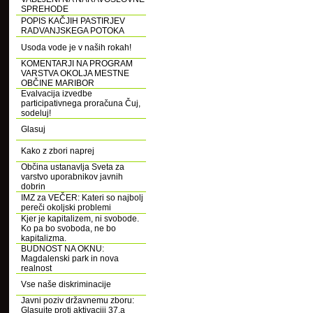
SPREHODE
POPIS KAČJIH PASTIRJEV
RADVANJSKEGA POTOKA
Usoda vode je v naših rokah!
KOMENTARJI NA PROGRAM
VARSTVA OKOLJA MESTNE
OBČINE MARIBOR
Evalvacija izvedbe
participativnega proračuna Čuj,
sodeluj!
Glasuj
Kako z zbori naprej
Občina ustanavlja Sveta za
varstvo uporabnikov javnih
dobrin
IMZ za VEČER: Kateri so najbolj
pereči okoljski problemi
Kjer je kapitalizem, ni svobode.
Ko pa bo svoboda, ne bo
kapitalizma.
BUDNOST NA OKNU:
Magdalenski park in nova
realnost
Vse naše diskriminacije
Javni poziv državnemu zboru:
Glasujte proti aktivaciji 37.a