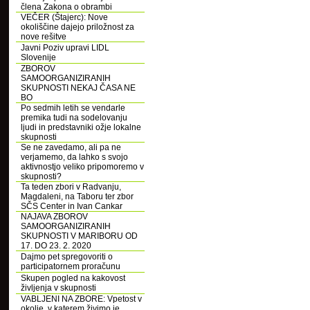
člena Zakona o obrambi
VEČER (Štajerc): Nove
okoliščine dajejo priložnost za
nove rešitve
Javni Poziv upravi LIDL
Slovenije
ZBOROV
SAMOORGANIZIRANIH
SKUPNOSTI NEKAJ ČASA NE
BO
Po sedmih letih se vendarle
premika tudi na sodelovanju
ljudi in predstavniki ožje lokalne
skupnosti
Se ne zavedamo, ali pa ne
verjamemo, da lahko s svojo
aktivnostjo veliko pripomoremo v
skupnosti?
Ta teden zbori v Radvanju,
Magdaleni, na Taboru ter zbor
SČS Center in Ivan Cankar
NAJAVA ZBOROV
SAMOORGANIZIRANIH
SKUPNOSTI V MARIBORU OD
17. DO 23. 2. 2020
Dajmo pet spregovoriti o
participatornem proračunu
Skupen pogled na kakovost
življenja v skupnosti
VABLJENI NA ZBORE: Vpetost v
okolje, v katerem živimo je