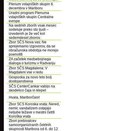
Plenum vstajniških skupin 6.
decembra v Mariboru
Uradni program Plenuma
vstajniških skupin Centralne
evrope
Na sedmih zborih vsak mesec
sodeluje preko sto ljudi –
izvedenih je že več kot
sedemdeset zborov.
Zbor SČS Nova vas: Ne
sprejemamo izgovorov, da se
obračunska obdobja ne morejo
poenotiti
ZA začetek medsebojnega
dialoga o turizmu v Radvanju
Zbor SČS Magdalena: V
Magdaleni vse v redu
Gosposka za novo leto bolj
dostojanstvena
SČS CenterCankar vabijo na
skodelico čaja in klepet
Hvala, Mariborčani!
Zbor SCS Koroska vrata: Nered,
nemir, vandalizem ostajajo
neljube težave v mestni četrti
Koroška vrata
Zbori prebivalcev
samoorganiziranih četrtnih
skupnosti Maribora od 6. do 12.