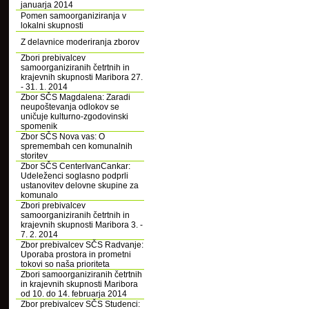
januarja 2014
Pomen samoorganiziranja v
lokalni skupnosti
Z delavnice moderiranja zborov
Zbori prebivalcev
samoorganiziranih četrtnih in
krajevnih skupnosti Maribora 27.
- 31. 1. 2014
Zbor SČS Magdalena: Zaradi
neupoštevanja odlokov se
uničuje kulturno-zgodovinski
spomenik
Zbor SČS Nova vas: O
spremembah cen komunalnih
storitev
Zbor SČS CenterIvanCankar:
Udeleženci soglasno podprli
ustanovitev delovne skupine za
komunalo
Zbori prebivalcev
samoorganiziranih četrtnih in
krajevnih skupnosti Maribora 3. -
7. 2. 2014
Zbor prebivalcev SČS Radvanje:
Uporaba prostora in prometni
tokovi so naša prioriteta
Zbori samoorganiziranih četrtnih
in krajevnih skupnosti Maribora
od 10. do 14. februarja 2014
Zbor prebivalcev SČS Studenci: