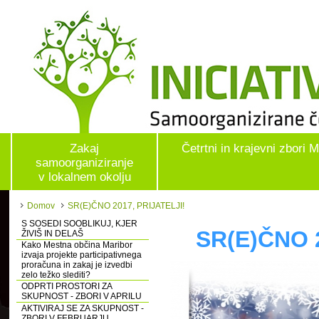
Zakaj
Četrtni in krajevni zbori 
samoorganiziranje
v lokalnem okolju
Domov
SR(E)ČNO 2017, PRIJATELJI!
S SOSEDI SOOBLIKUJ, KJER
SR(E)ČNO 20
ŽIVIŠ IN DELAŠ
Kako Mestna občina Maribor
izvaja projekte participativnega
proračuna in zakaj je izvedbi
zelo težko slediti?
ODPRTI PROSTORI ZA
SKUPNOST - ZBORI V APRILU
AKTIVIRAJ SE ZA SKUPNOST -
ZBORI V FEBRUARJU