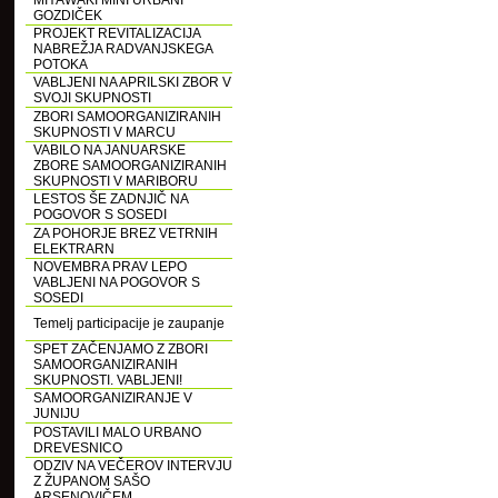
MIYAWAKI MINI URBANI
GOZDIČEK
PROJEKT REVITALIZACIJA
NABREŽJA RADVANJSKEGA
POTOKA
VABLJENI NA APRILSKI ZBOR V
SVOJI SKUPNOSTI
ZBORI SAMOORGANIZIRANIH
SKUPNOSTI V MARCU
VABILO NA JANUARSKE
ZBORE SAMOORGANIZIRANIH
SKUPNOSTI V MARIBORU
LESTOS ŠE ZADNJIČ NA
POGOVOR S SOSEDI
ZA POHORJE BREZ VETRNIH
ELEKTRARN
NOVEMBRA PRAV LEPO
VABLJENI NA POGOVOR S
SOSEDI
Temelj participacije je zaupanje
SPET ZAČENJAMO Z ZBORI
SAMOORGANIZIRANIH
SKUPNOSTI. VABLJENI!
SAMOORGANIZIRANJE V
JUNIJU
POSTAVILI MALO URBANO
DREVESNICO
ODZIV NA VEČEROV INTERVJU
Z ŽUPANOM SAŠO
ARSENOVIČEM