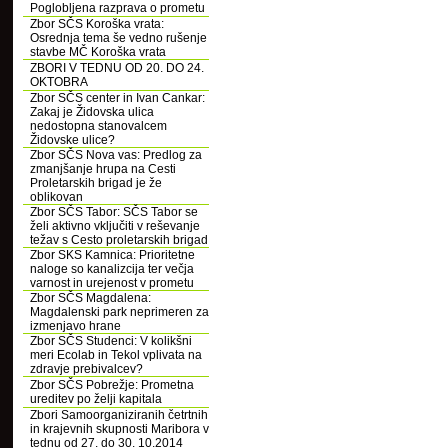
Poglobljena razprava o prometu
Zbor SČS Koroška vrata:
Osrednja tema še vedno rušenje
stavbe MČ Koroška vrata
ZBORI V TEDNU OD 20. DO 24.
OKTOBRA
Zbor SČS center in Ivan Cankar:
Zakaj je Židovska ulica
nedostopna stanovalcem
Židovske ulice?
Zbor SČS Nova vas: Predlog za
zmanjšanje hrupa na Cesti
Proletarskih brigad je že
oblikovan
Zbor SČS Tabor: SČS Tabor se
želi aktivno vključiti v reševanje
težav s Cesto proletarskih brigad
Zbor SKS Kamnica: Prioritetne
naloge so kanalizcija ter večja
varnost in urejenost v prometu
Zbor SČS Magdalena:
Magdalenski park neprimeren za
izmenjavo hrane
Zbor SČS Studenci: V kolikšni
meri Ecolab in Tekol vplivata na
zdravje prebivalcev?
Zbor SČS Pobrežje: Prometna
ureditev po želji kapitala
Zbori Samoorganiziranih četrtnih
in krajevnih skupnosti Maribora v
tednu od 27. do 30. 10.2014