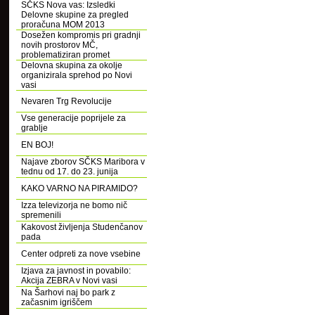
SČKS Nova vas: Izsledki
Delovne skupine za pregled
proračuna MOM 2013
Dosežen kompromis pri gradnji
novih prostorov MČ,
problematiziran promet
Delovna skupina za okolje
organizirala sprehod po Novi
vasi
Nevaren Trg Revolucije
Vse generacije poprijele za
grablje
EN BOJ!
Najave zborov SČKS Maribora v
tednu od 17. do 23. junija
KAKO VARNO NA PIRAMIDO?
Izza televizorja ne bomo nič
spremenili
Kakovost življenja Studenčanov
pada
Center odpreti za nove vsebine
Izjava za javnost in povabilo:
Akcija ZEBRA v Novi vasi
Na Šarhovi naj bo park z
začasnim igriščem