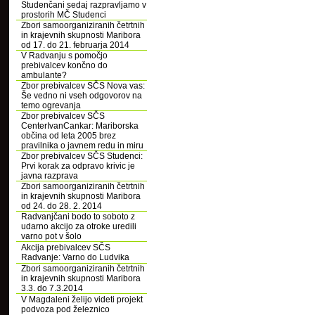
Studenčani sedaj razpravljamo v
prostorih MČ Studenci
Zbori samoorganiziranih četrtnih
in krajevnih skupnosti Maribora
od 17. do 21. februarja 2014
V Radvanju s pomočjo
prebivalcev končno do
ambulante?
Zbor prebivalcev SČS Nova vas:
Še vedno ni vseh odgovorov na
temo ogrevanja
Zbor prebivalcev SČS
CenterIvanCankar: Mariborska
občina od leta 2005 brez
pravilnika o javnem redu in miru
Zbor prebivalcev SČS Studenci:
Prvi korak za odpravo krivic je
javna razprava
Zbori samoorganiziranih četrtnih
in krajevnih skupnosti Maribora
od 24. do 28. 2. 2014
Radvanjčani bodo to soboto z
udarno akcijo za otroke uredili
varno pot v šolo
Akcija prebivalcev SČS
Radvanje: Varno do Ludvika
Zbori samoorganiziranih četrtnih
in krajevnih skupnosti Maribora
3.3. do 7.3.2014
V Magdaleni želijo videti projekt
podvoza pod železnico