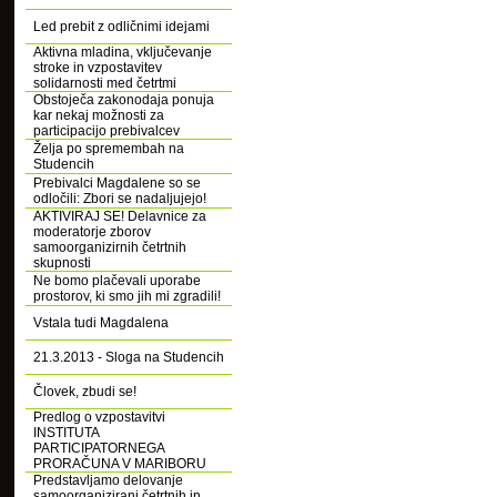
Led prebit z odličnimi idejami
Aktivna mladina, vključevanje
stroke in vzpostavitev
solidarnosti med četrtmi
Obstoječa zakonodaja ponuja
kar nekaj možnosti za
participacijo prebivalcev
Želja po spremembah na
Studencih
Prebivalci Magdalene so se
odločili: Zbori se nadaljujejo!
AKTIVIRAJ SE! Delavnice za
moderatorje zborov
samoorganizirnih četrtnih
skupnosti
Ne bomo plačevali uporabe
prostorov, ki smo jih mi zgradili!
Vstala tudi Magdalena
21.3.2013 - Sloga na Studencih
Človek, zbudi se!
Predlog o vzpostavitvi
INSTITUTA
PARTICIPATORNEGA
PRORAČUNA V MARIBORU
Predstavljamo delovanje
samoorganizirani četrtnih in