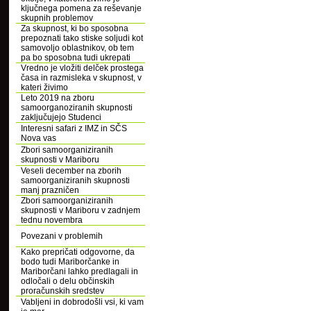
ključnega pomena za reševanje
skupnih problemov
Za skupnost, ki bo sposobna
prepoznati tako stiske soljudi kot
samovoljo oblastnikov, ob tem
pa bo sposobna tudi ukrepati
Vredno je vložiti delček prostega
časa in razmisleka v skupnost, v
kateri živimo
Leto 2019 na zboru
samoorganoziranih skupnosti
zaključujejo Studenci
Interesni safari z IMZ in SČS
Nova vas
Zbori samoorganiziranih
skupnosti v Mariboru
Veseli december na zborih
samoorganiziranih skupnosti
manj prazničen
Zbori samoorganiziranih
skupnosti v Mariboru v zadnjem
tednu novembra
Povezani v problemih
Kako prepričati odgovorne, da
bodo tudi Mariborčanke in
Mariborčani lahko predlagali in
odločali o delu občinskih
proračunskih sredstev
Vabljeni in dobrodošli vsi, ki vam