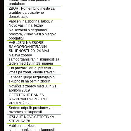
predahom
ZBORI: Pomembno mesto za
graditev participativne
demokracije
Vabljeni na zbor na Tabor, v
Novo vas in na Tezno
Na Teznem o degradaciji
prostora, v Novi vasi o njegovi
obogatitvi
VABLJENI NA ZBORE
SAMOORGANIZIRANIH
SKUPNOSTI: 20.-24.MAJ
Najava zborov
samoorganiziranih skupnosti za
teden med 13. in 19. majem
Eni prazniki, drugi prazniki -
vmes pa zbori. Pridite zraven!
Ta teden ljudje razpravljajo o
skupnosti na osmih zborih
Novičke z zborov med 8. in 21.
aprilom 2019
ČETRTEK JE DAN ZA
RAZPRAVO NA ZBORIH.
PRIDRUŽI SE.
Sedem odprtih prostorov za
razpravo o skupnosti
IZŠLA JE NOVA ČETRTINKA.
ŠTEVILKA 78.
Vabljeni na zbore
samoorganiziranih skupnosti