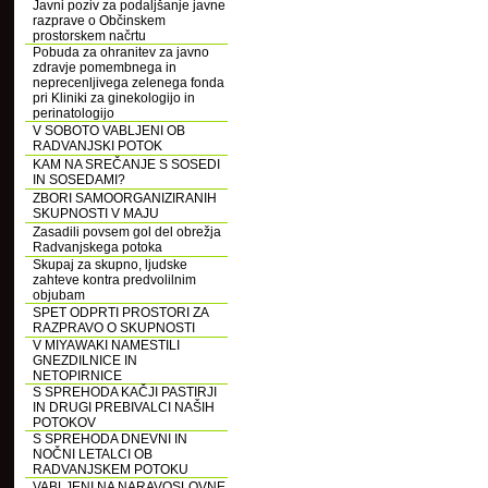
Javni poziv za podaljšanje javne
razprave o Občinskem
prostorskem načrtu
Pobuda za ohranitev za javno
zdravje pomembnega in
neprecenljivega zelenega fonda
pri Kliniki za ginekologijo in
perinatologijo
V SOBOTO VABLJENI OB
RADVANJSKI POTOK
KAM NA SREČANJE S SOSEDI
IN SOSEDAMI?
ZBORI SAMOORGANIZIRANIH
SKUPNOSTI V MAJU
Zasadili povsem gol del obrežja
Radvanjskega potoka
Skupaj za skupno, ljudske
zahteve kontra predvolilnim
objubam
SPET ODPRTI PROSTORI ZA
RAZPRAVO O SKUPNOSTI
V MIYAWAKI NAMESTILI
GNEZDILNICE IN
NETOPIRNICE
S SPREHODA KAČJI PASTIRJI
IN DRUGI PREBIVALCI NAŠIH
POTOKOV
S SPREHODA DNEVNI IN
NOČNI LETALCI OB
RADVANJSKEM POTOKU
VABLJENI NA NARAVOSLOVNE