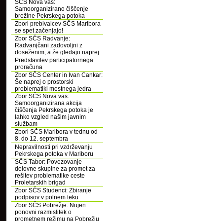
SČS Nova vas:
Samoorganizirano čiščenje
brežine Pekrskega potoka
Zbori prebivalcev SČS Maribora
se spet začenjajo!
Zbor SČS Radvanje:
Radvanjčani zadovoljni z
doseženim, a že gledajo naprej
Predstavitev participatornega
proračuna
Zbor SČS Center in Ivan Cankar:
Še naprej o prostorski
problematiki mestnega jedra
Zbor SČS Nova vas:
Samoorganizirana akcija
čiščenja Pekrskega potoka je
lahko vzgled našim javnim
službam
Zbori SČS Maribora v tednu od
8. do 12. septembra
Nepravilnosti pri vzdrževanju
Pekrskega potoka v Mariboru
SČS Tabor: Povezovanje
delovne skupine za promet za
rešitev problematike ceste
Proletarskih brigad
Zbor SČS Studenci: Zbiranje
podpisov v polnem teku
Zbor SČS Pobrežje: Nujen
ponovni razmislitek o
prometnem režimu na Pobrežju