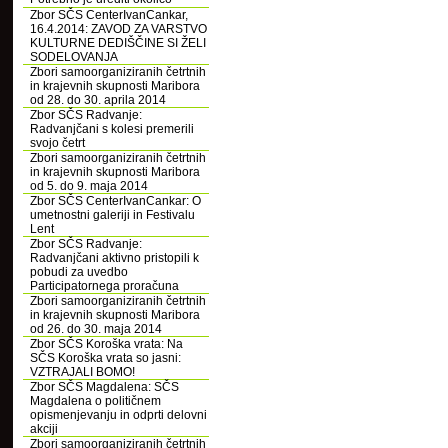
Zbor SČS CenterIvanCankar,
16.4.2014: ZAVOD ZA VARSTVO
KULTURNE DEDIŠČINE SI ŽELI
SODELOVANJA
Zbori samoorganiziranih četrtnih
in krajevnih skupnosti Maribora
od 28. do 30. aprila 2014
Zbor SČS Radvanje:
Radvanjčani s kolesi premerili
svojo četrt
Zbori samoorganiziranih četrtnih
in krajevnih skupnosti Maribora
od 5. do 9. maja 2014
Zbor SČS CenterIvanCankar: O
umetnostni galeriji in Festivalu
Lent
Zbor SČS Radvanje:
Radvanjčani aktivno pristopili k
pobudi za uvedbo
Participatornega proračuna
Zbori samoorganiziranih četrtnih
in krajevnih skupnosti Maribora
od 26. do 30. maja 2014
Zbor SČS Koroška vrata: Na
SČS Koroška vrata so jasni:
VZTRAJALI BOMO!
Zbor SČS Magdalena: SČS
Magdalena o političnem
opismenjevanju in odprti delovni
akciji
Zbori samoorganiziranih četrtnih