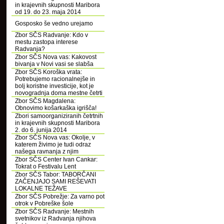
in krajevnih skupnosti Maribora
od 19. do 23. maja 2014
Gosposko še vedno urejamo
Zbor SČS Radvanje: Kdo v
mestu zastopa interese
Radvanja?
Zbor SČS Nova vas: Kakovost
bivanja v Novi vasi se slabša
Zbor SČS Koroška vrata:
Potrebujemo racionalnejše in
bolj koristne investicije, kot je
novogradnja doma mestne četrti
Zbor SČS Magdalena:
Obnovimo košarkaška igrišča!
Zbori samoorganiziranih četrtnih
in krajevnih skupnosti Maribora
2. do 6. junija 2014
Zbor SČS Nova vas: Okolje, v
katerem živimo je tudi odraz
našega ravnanja z njim
Zbor SČS Center Ivan Cankar:
Tokrat o Festivalu Lent
Zbor SČS Tabor: TABORČANI
ZAČENJAJO SAMI REŠEVATI
LOKALNE TEŽAVE
Zbor SČS Pobrežje: Za varno pot
otrok v Pobreške šole
Zbor SČS Radvanje: Mestnih
svetnikov iz Radvanja njihova