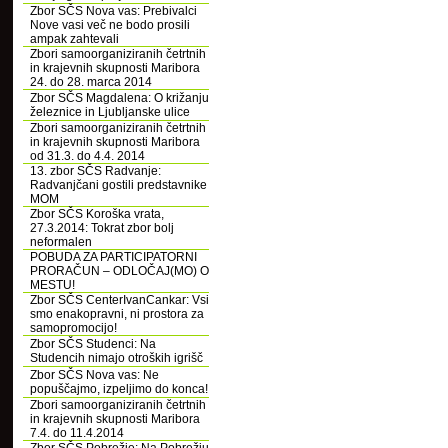
Zbor SČS Nova vas: Prebivalci
Nove vasi več ne bodo prosili
ampak zahtevali
Zbori samoorganiziranih četrtnih
in krajevnih skupnosti Maribora
24. do 28. marca 2014
Zbor SČS Magdalena: O križanju
železnice in Ljubljanske ulice
Zbori samoorganiziranih četrtnih
in krajevnih skupnosti Maribora
od 31.3. do 4.4. 2014
13. zbor SČS Radvanje:
Radvanjčani gostili predstavnike
MOM
Zbor SČS Koroška vrata,
27.3.2014: Tokrat zbor bolj
neformalen
POBUDA ZA PARTICIPATORNI
PRORAČUN – ODLOČAJ(MO) O
MESTU!
Zbor SČS CenterIvanCankar: Vsi
smo enakopravni, ni prostora za
samopromocijo!
Zbor SČS Studenci: Na
Studencih nimajo otroških igrišč
Zbor SČS Nova vas: Ne
popuščajmo, izpeljimo do konca!
Zbori samoorganiziranih četrtnih
in krajevnih skupnosti Maribora
7.4. do 11.4.2014