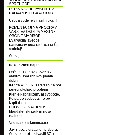
SPREHODE
POPIS KAČJIH PASTIRJEV
RADVANJSKEGA POTOKA
Usoda vode je v naših rokah!
KOMENTARJI NA PROGRAM
VARSTVA OKOLJA MESTNE
OBČINE MARIBOR
Evalvacija izvedbe
participativnega proračuna Čuj,
sodeluj!
Glasuj
Kako z zbori naprej
Občina ustanavlja Sveta za
varstvo uporabnikov javnih
dobrin
IMZ za VEČER: Kateri so najbolj
pereči okoljski problemi
Kjer je kapitalizem, ni svobode.
Ko pa bo svoboda, ne bo
kapitalizma.
BUDNOST NA OKNU:
Magdalenski park in nova
realnost
Vse naše diskriminacije
Javni poziv državnemu zboru:
Glasujte proti aktivaciji 37.a