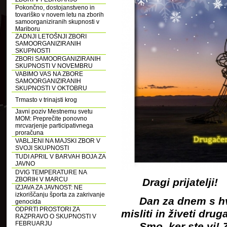
Pokončno, dostojanstveno in
tovariško v novem letu na zborih
samoorganiziranih skupnosti v
Mariboru
ZADNJI LETOŠNJI ZBORI
SAMOORGANIZIRANIH
SKUPNOSTI
ZBORI SAMOORGANIZIRANIH
SKUPNOSTI V NOVEMBRU
VABIMO VAS NA ZBORE
SAMOORGANIZIRANIH
SKUPNOSTI V OKTOBRU
Trmasto v trinajsti krog
Javni poziv Mestnemu svetu
MOM: Preprečite ponovno
mrcvarjenje participativnega
proračuna
VABLJENI NA MAJSKI ZBOR V
SVOJI SKUPNOSTI
TUDI APRIL V BARVAH BOJA ZA
JAVNO
DVIG TEMPERATURE NA
ZBORIH V MARCU
Dragi prijatelji!
IZJAVA ZA JAVNOST: NE
izkoriščanju športa za zakrivanje
Dan za dnem s hva
genocida
ODPRTI PROSTORI ZA
misliti in živeti dru
RAZPRAVO O SKUPNOSTI V
FEBRUARJU
Smo, ker ste vi! Z