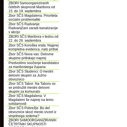
ZBORI Samoorganiziranih
četrtnih skupnosti Maribora od
15. do 19. septembra
Zbor SČS Magdalena: Prioriteta
socialni problematiki
Zbor SČS Radvanje:
Radvanjčani zaradi kanalizacije
v akcijo
ZBORI SČS Maribora v tednu od
22. do 26. septembra
Zbor SČS Koroška vrata: Najprej
kompletna evidenca, nato pritisk
Zbor SČS Nova vas: Delovne
skupine pritiskajo naprej
Predvolilno soočenje kandidatov
za mariboskega župana
Zbor SČS Studenci: O mestni
delovni skupini za Južno
obvoznico
Zbor SČS Tabor: Na Taboru so
se pridružili mestni delovni
skupini za komunalo
Zbor SČS Magdalena: V
Magdaleni še naprej na temo
solidarnosti
Zbor SČS Pobrežje: Bo del
obvoznice skozi mesto izvzet iz
vinjetnega sistema?
ZBORI SAMOORGANIZIRANIH
ČETRTNIH SKUPNOSTI