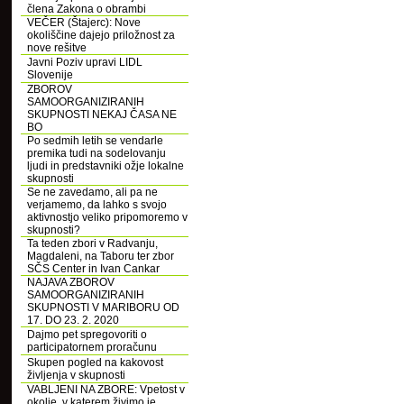
člena Zakona o obrambi
VEČER (Štajerc): Nove
okoliščine dajejo priložnost za
nove rešitve
Javni Poziv upravi LIDL
Slovenije
ZBOROV
SAMOORGANIZIRANIH
SKUPNOSTI NEKAJ ČASA NE
BO
Po sedmih letih se vendarle
premika tudi na sodelovanju
ljudi in predstavniki ožje lokalne
skupnosti
Se ne zavedamo, ali pa ne
verjamemo, da lahko s svojo
aktivnostjo veliko pripomoremo v
skupnosti?
Ta teden zbori v Radvanju,
Magdaleni, na Taboru ter zbor
SČS Center in Ivan Cankar
NAJAVA ZBOROV
SAMOORGANIZIRANIH
SKUPNOSTI V MARIBORU OD
17. DO 23. 2. 2020
Dajmo pet spregovoriti o
participatornem proračunu
Skupen pogled na kakovost
življenja v skupnosti
VABLJENI NA ZBORE: Vpetost v
okolje, v katerem živimo je