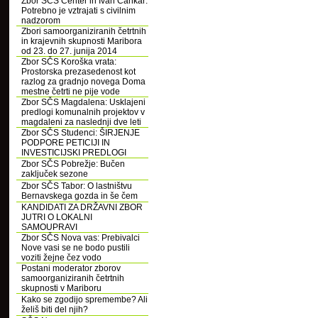
Zbor SČS Center in Ivan Cankar:
Potrebno je vztrajati s civilnim
nadzorom
Zbori samoorganiziranih četrtnih
in krajevnih skupnosti Maribora
od 23. do 27. junija 2014
Zbor SČS Koroška vrata:
Prostorska prezasedenost kot
razlog za gradnjo novega Doma
mestne četrti ne pije vode
Zbor SČS Magdalena: Usklajeni
predlogi komunalnih projektov v
magdaleni za naslednji dve leti
Zbor SČS Studenci: ŠIRJENJE
PODPORE PETICIJI IN
INVESTICIJSKI PREDLOGI
Zbor SČS Pobrežje: Bučen
zaključek sezone
Zbor SČS Tabor: O lastništvu
Bernavskega gozda in še čem
KANDIDATI ZA DRŽAVNI ZBOR
JUTRI O LOKALNI
SAMOUPRAVI
Zbor SČS Nova vas: Prebivalci
Nove vasi se ne bodo pustili
voziti žejne čez vodo
Postani moderator zborov
samoorganiziranih četrtnih
skupnosti v Mariboru
Kako se zgodijo spremembe? Ali
želiš biti del njih?