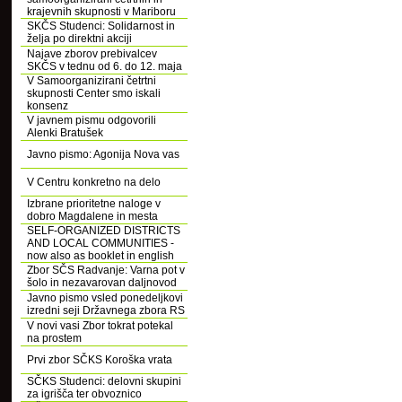
krajevnih skupnosti v Mariboru
SKČS Studenci: Solidarnost in
želja po direktni akciji
Najave zborov prebivalcev
SKČS v tednu od 6. do 12. maja
V Samoorganizirani četrtni
skupnosti Center smo iskali
konsenz
V javnem pismu odgovorili
Alenki Bratušek
Javno pismo: Agonija Nova vas
V Centru konkretno na delo
Izbrane prioritetne naloge v
dobro Magdalene in mesta
SELF-ORGANIZED DISTRICTS
AND LOCAL COMMUNITIES -
now also as booklet in english
Zbor SČS Radvanje: Varna pot v
šolo in nezavarovan daljnovod
Javno pismo vsled ponedeljkovi
izredni seji Državnega zbora RS
V novi vasi Zbor tokrat potekal
na prostem
Prvi zbor SČKS Koroška vrata
SČKS Studenci: delovni skupini
za igrišča ter obvoznico