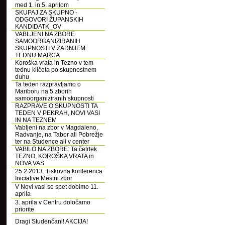
med 1. in 5. aprilom
SKUPAJ ZA SKUPNO -
ODGOVORI ŽUPANSKIH
KANDIDATK_OV
VABLJENI NA ZBORE
SAMOORGANIZIRANIH
SKUPNOSTI V ZADNJEM
TEDNU MARCA
Koroška vrata in Tezno v tem
tednu kličeta po skupnostnem
duhu
Ta teden razpravljamo o
Mariboru na 5 zborih
samoorganiziranih skupnosti
RAZPRAVE O SKUPNOSTI TA
TEDEN V PEKRAH, NOVI VASI
IN NA TEZNEM
Vabljeni na zbor v Magdaleno,
Radvanje, na Tabor ali Pobrežje
ter na Studence ali v center
VABILO NA ZBORE: Ta četrtek
TEZNO, KOROŠKA VRATA in
NOVA VAS
25.2.2013: Tiskovna konferenca
Iniciative Mestni zbor
V Novi vasi se spet dobimo 11.
aprila
3. aprila v Centru določamo
priorite
Dragi Studenčani! AKCIJA!