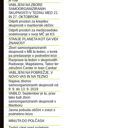
je mar
VABLJENI NA ZBORE
SAMOORGANIZIRANIH
SKUPNOSTI V TEDNU MED 21.
IN 27. OKTOBROM
Odprti prostori za krepitev
skupnosti v mariborski občini
Odprti prostori za medsosedsko
sodelovanje v svoji MČ ali KS
STANJE PLANETA KOT GA VIDI
ZNANOST
Zbori samoorganiziranih
skupnosti v MB ta teden, v torek
pa predavanje o podnebni krizi
Razprave ta teden v skupnostih
Radvanje, Magdalena, Tabor ter
združeni Center in Ivan Cankar
VABLJENI NA POBREŽJE, V
NOVO VAS IN NA TEZNO
Najava zborov
samoorganiziranih skupnosti od
9. 9. do 13. 9. 2019
VABILO: September je tu, prav
tako tudi zbori
samoorganiziranih skupnosti v
Mariboru
Javna pobuda občini v zvezi s
podnebno krizo
MINUTA DO POLČASA
Zadnji cikel pred poletnim