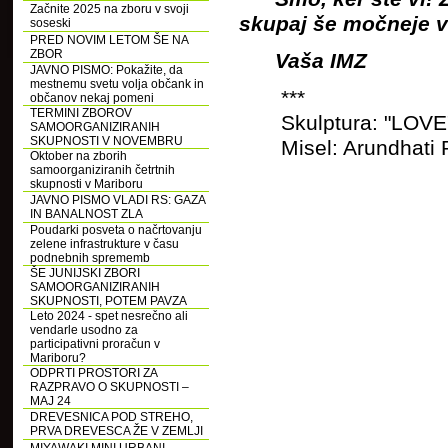
Začnite 2025 na zboru v svoji
skupaj še močneje v
soseski
PRED NOVIM LETOM ŠE NA
ZBOR
Vaša IMZ
JAVNO PISMO: Pokažite, da
mestnemu svetu volja občank in
***
občanov nekaj pomeni
TERMINI ZBOROV
Skulptura: "LOVE" u
SAMOORGANIZIRANIH
SKUPNOSTI V NOVEMBRU
Misel: Arundhati Roy
Oktober na zborih
samoorganiziranih četrtnih
skupnosti v Mariboru
JAVNO PISMO VLADI RS: GAZA
IN BANALNOST ZLA
Poudarki posveta o načrtovanju
zelene infrastrukture v času
podnebnih sprememb
ŠE JUNIJSKI ZBORI
SAMOORGANIZIRANIH
SKUPNOSTI, POTEM PAVZA
Leto 2024 - spet nesrečno ali
vendarle usodno za
participativni proračun v
Mariboru?
ODPRTI PROSTORI ZA
RAZPRAVO O SKUPNOSTI –
MAJ 24
DREVESNICA POD STREHO,
PRVA DREVESCA ŽE V ZEMLJI