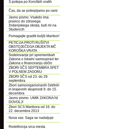
S potepa po Koroških vratih
Čas, da se potrepljamo po rami
Javno pismo: Vsakdo ima
pravico do zdravega
življenjskega okolja, tudi mi na
Studencih
Pomagajte graditi boljši Maribor!
PETICIJA PROTI RUŠITVI
OBSTOJEČEGA OBJEKTA MČ
KOROŠKA VRATA
Sodelovanje pri spremembah
Zakona o lokalni samoupravi ter
Zakona o financiranju občin
ZBORI SČS SEPTEMBRA SPET
V POLNEM ZAGONU
ZBORI SČS od 23. do 29.
septembra
Zbori samoorganiziranih četrtnih
in krajevnih skupnosti 9. do 15.
decembra
Javno pismo: UMIK ZAKONA NI
DOVOLJ!
Zbori SCS Maribora od 16. do
22. decembra 2013
Nova vas: Saga se nadaljuje
Redefinicija srca mesta