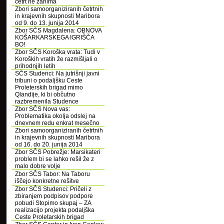
četrt ne zanima
Zbori samoorganiziranih četrtnih
in krajevnih skupnosti Maribora
od 9. do 13. junija 2014
Zbor SČS Magdalena: OBNOVA
KOŠARKARSKEGA IGRIŠČA
BO!
Zbor SČS Koroška vrata: Tudi v
Koroških vratih že razmišljali o
prihodnjih letih
SČS Studenci: Na jutrišnji javni
tribuni o podaljšku Ceste
Proleterskih brigad mimo
Qlandije, ki bi občutno
razbremenila Studence
Zbor SČS Nova vas:
Problematika okolja odslej na
dnevnem redu enkrat mesečno
Zbori samoorganiziranih četrtnih
in krajevnih skupnosti Maribora
od 16. do 20. junija 2014
Zbor SČS Pobrežje: Marsikateri
problem bi se lahko rešil že z
malo dobre volje
Zbor SČS Tabor: Na Taboru
iščejo konkretne rešitve
Zbor SČS Studenci: Pričeli z
zbiranjem podpisov podpore
pobudi Stopimo skupaj – ZA
realizacijo projekta podaljška
Ceste Proletarskih brigad