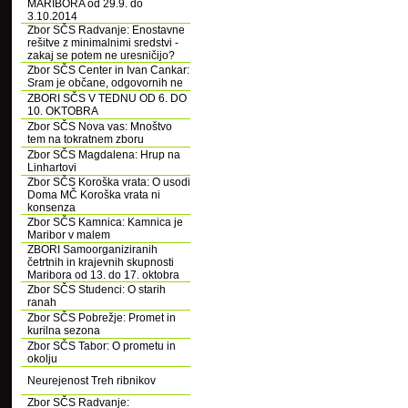
MARIBORA od 29.9. do
3.10.2014
Zbor SČS Radvanje: Enostavne
rešitve z minimalnimi sredstvi -
zakaj se potem ne uresničijo?
Zbor SČS Center in Ivan Cankar:
Sram je občane, odgovornih ne
ZBORI SČS V TEDNU OD 6. DO
10. OKTOBRA
Zbor SČS Nova vas: Mnoštvo
tem na tokratnem zboru
Zbor SČS Magdalena: Hrup na
Linhartovi
Zbor SČS Koroška vrata: O usodi
Doma MČ Koroška vrata ni
konsenza
Zbor SČS Kamnica: Kamnica je
Maribor v malem
ZBORI Samoorganiziranih
četrtnih in krajevnih skupnosti
Maribora od 13. do 17. oktobra
Zbor SČS Studenci: O starih
ranah
Zbor SČS Pobrežje: Promet in
kurilna sezona
Zbor SČS Tabor: O prometu in
okolju
Neurejenost Treh ribnikov
Zbor SČS Radvanje: