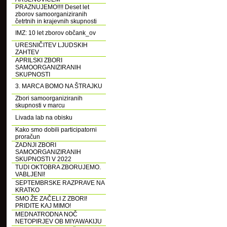
PRAZNUJEMO!!!! Deset let
zborov samoorganiziranih
četrtnih in krajevnih skupnosti
IMZ: 10 let zborov občank_ov
URESNIČITEV LJUDSKIH
ZAHTEV
APRILSKI ZBORI
SAMOORGANIZIRANIH
SKUPNOSTI
3. MARCA BOMO NA ŠTRAJKU
Zbori samoorganiziranih
skupnosti v marcu
Livada lab na obisku
Kako smo dobili participatorni
proračun
ZADNJI ZBORI
SAMOORGANIZIRANIH
SKUPNOSTI V 2022
TUDI OKTOBRA ZBORUJEMO.
VABLJENI!
SEPTEMBRSKE RAZPRAVE NA
KRATKO
SMO ŽE ZAČELI Z ZBORI!
PRIDITE KAJ MIMO!
MEDNATRODNA NOČ
NETOPIRJEV OB MIYAWAKIJU