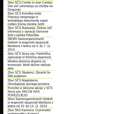
Zbor SČS Center in Ivan Cankar:
Vse več zanimanja za izložbe na
Gosposki
Zbor SČS Koroška vrata:
Priprava strnjenega in
temeljitega dokumenta zoper
rušitev Doma mestne četrti
Zbor SČS Radvanje: Želimo več
informacij o sanaciji Osnovne
šole Ludvika Pliberška
ZBORI Samoorganiziranih
četrtnih in krajevnih skupnosti
Maribora v tednu od 3. do 7. 11.
2014
Zbor SČS Nova vas: Parkirišča,
ogrevanje in tržnična dejavnost
Mestna delovna skupina za
komunalo: Molk občine otežuje
delo
Zbor SČS Studenci: Zbranih že
586 podpisov
Zbor SČS Magdalena:
Osvobajanje javnega prostora
Poročilo iz delovne akcije v SČS
Nova vas: AKCIJE NAS
POVEZUJEJO
Zbori Samoorganiziranih četrtnih
in krajevnih skupnosti Maribora v
tednu od 10. do 14. 11. 2014
Zbor SKS Kamnica: O prometni
problematiki v Kamnici