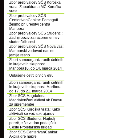
Zbor prebivalcev SČS Koroška
vrata: Zaparkirana MČ Koroška
vrata
Zbor prebivalcev SČS
CenterIvanCankar: Pomagati
želimo pri ureditvi centra
Maribora
Zbor prebivalcev SČS Studenci:
Zadnji poziv za razbremenitev
studenških cest
Zbor prebivalcev SČS Nova vas:
Mariborski vodovod nas ne
jemlje resno
Zbori samoorganiziranih četrtnih
in krajevnih skupnosti
Maribora10. do 14. marca 2014
Uglašene četrti prvič v etru
Zbori samoorganiziranih četrtnih
in krajevnih skupnosti Maribora
od 17. do 21. marca 2014
Zbor SČS Magdalena:
Magdalenčani aktivni ob Dnevu
za spremembe
Zbor SČS Koroška vrata: Kako
aktivirati še več sokrajanov
Zbor SČS Studenci: Najbolj
pereč je še vedno podaljšek
Ceste Proletarskih brigad
Zbor SČS CenterIvanCankar:
Akcija gre naprej