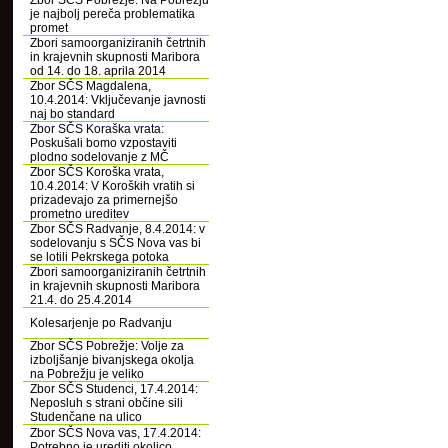
Zbor SČS Pobrežje: Na Pobrežju
je najbolj pereča problematika
promet
Zbori samoorganiziranih četrtnih
in krajevnih skupnosti Maribora
od 14. do 18. aprila 2014
Zbor SČS Magdalena,
10.4.2014: Vključevanje javnosti
naj bo standard
Zbor SČS Koraška vrata:
Poskušali bomo vzpostaviti
plodno sodelovanje z MČ
Zbor SČS Koroška vrata,
10.4.2014: V Koroških vratih si
prizadevajo za primernejšo
prometno ureditev
Zbor SČS Radvanje, 8.4.2014: v
sodelovanju s SČS Nova vas bi
se lotili Pekrskega potoka
Zbori samoorganiziranih četrtnih
in krajevnih skupnosti Maribora
21.4. do 25.4.2014
Kolesarjenje po Radvanju
Zbor SČS Pobrežje: Volje za
izboljšanje bivanjskega okolja
na Pobrežju je veliko
Zbor SČS Studenci, 17.4.2014:
Neposluh s strani občine sili
Studenčane na ulico
Zbor SČS Nova vas, 17.4.2014:
Potrebno je urediti okolico