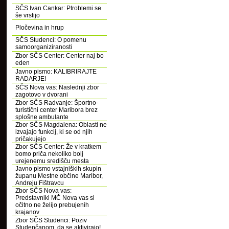
SČS Ivan Cankar: Ptroblemi se
še vrstijo
Pločevina in hrup
SČS Studenci: O pomenu
samoorganiziranosti
Zbor SČS Center: Center naj bo
eden
Javno pismo: KALIBRIRAJTE
RADARJE!
SČS Nova vas: Naslednji zbor
zagotovo v dvorani
Zbor SČS Radvanje: Športno-
turistični center Maribora brez
splošne ambulante
Zbor SČS Magdalena: Oblasti ne
izvajajo funkcij, ki se od njih
pričakujejo
Zbor SČS Center: Že v kratkem
bomo priča nekoliko bolj
urejenemu središču mesta
Javno pismo vstajniških skupin
županu Mestne občine Maribor,
Andreju Fištravcu
Zbor SČS Nova vas:
Predstavniki MČ Nova vas si
očitno ne želijo prebujenih
krajanov
Zbor SČS Studenci: Poziv
Studenčanom, da se aktivirajo!