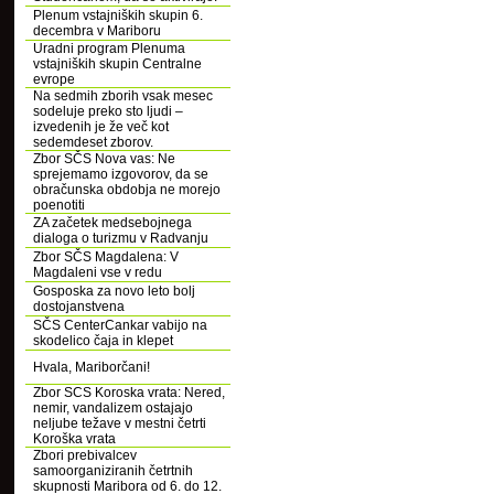
Plenum vstajniških skupin 6.
decembra v Mariboru
Uradni program Plenuma
vstajniških skupin Centralne
evrope
Na sedmih zborih vsak mesec
sodeluje preko sto ljudi –
izvedenih je že več kot
sedemdeset zborov.
Zbor SČS Nova vas: Ne
sprejemamo izgovorov, da se
obračunska obdobja ne morejo
poenotiti
ZA začetek medsebojnega
dialoga o turizmu v Radvanju
Zbor SČS Magdalena: V
Magdaleni vse v redu
Gosposka za novo leto bolj
dostojanstvena
SČS CenterCankar vabijo na
skodelico čaja in klepet
Hvala, Mariborčani!
Zbor SCS Koroska vrata: Nered,
nemir, vandalizem ostajajo
neljube težave v mestni četrti
Koroška vrata
Zbori prebivalcev
samoorganiziranih četrtnih
skupnosti Maribora od 6. do 12.