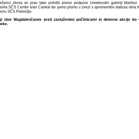
eženci zbora so prav tako potrdili pismo podpore Umetnostni galeriji Maribor 
ravila SČS Center Ivan Cankar ter javno pismo v zvezi s spremembo statusa dela hitr
boru SČS Pobrežje.
ji zbor Magdalenčanov pred zasluženimi počitnicami in delovno akcijo bo v 
peke.