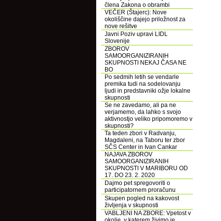
člena Zakona o obrambi
VEČER (Štajerc): Nove
okoliščine dajejo priložnost za
nove rešitve
Javni Poziv upravi LIDL
Slovenije
ZBOROV
SAMOORGANIZIRANIH
SKUPNOSTI NEKAJ ČASA NE
BO
Po sedmih letih se vendarle
premika tudi na sodelovanju
ljudi in predstavniki ožje lokalne
skupnosti
Se ne zavedamo, ali pa ne
verjamemo, da lahko s svojo
aktivnostjo veliko pripomoremo v
skupnosti?
Ta teden zbori v Radvanju,
Magdaleni, na Taboru ter zbor
SČS Center in Ivan Cankar
NAJAVA ZBOROV
SAMOORGANIZIRANIH
SKUPNOSTI V MARIBORU OD
17. DO 23. 2. 2020
Dajmo pet spregovoriti o
participatornem proračunu
Skupen pogled na kakovost
življenja v skupnosti
VABLJENI NA ZBORE: Vpetost v
okolje, v katerem živimo je