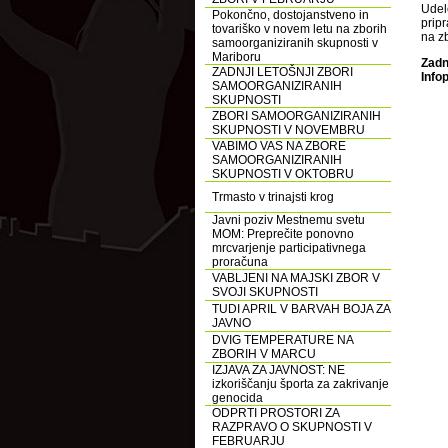
Udel
Pokončno, dostojanstveno in
prip
tovariško v novem letu na zborih
na z
samoorganiziranih skupnosti v
Mariboru
Zadn
ZADNJI LETOŠNJI ZBORI
Info
SAMOORGANIZIRANIH
SKUPNOSTI
ZBORI SAMOORGANIZIRANIH
SKUPNOSTI V NOVEMBRU
VABIMO VAS NA ZBORE
SAMOORGANIZIRANIH
SKUPNOSTI V OKTOBRU
Trmasto v trinajsti krog
Javni poziv Mestnemu svetu
MOM: Preprečite ponovno
mrcvarjenje participativnega
proračuna
VABLJENI NA MAJSKI ZBOR V
SVOJI SKUPNOSTI
TUDI APRIL V BARVAH BOJA ZA
JAVNO
DVIG TEMPERATURE NA
ZBORIH V MARCU
IZJAVA ZA JAVNOST: NE
izkoriščanju športa za zakrivanje
genocida
ODPRTI PROSTORI ZA
RAZPRAVO O SKUPNOSTI V
FEBRUARJU