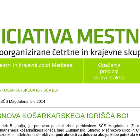
etrtni in krajevni zbori Maribora
Opažanja
predlogi
dobra praksa
VA KOŠARKARSKEGA IGRIŠČA BO!
 SČS Magdalena, 5.6.2014
BNOVA KOŠARKARSKEGA IGRIŠČA BO!
trtek 5. junija, je ponovno potekal zbor prebivalcev SČS Magdalena. Zbor 
marjenega košarkaškega igrišča med Ljubljansko, Štihovo, Plečnikovo ulico in U
eženke in udeleženci dorekli vse
podrobnosti za delovno akcijo, ki bo potekala v s