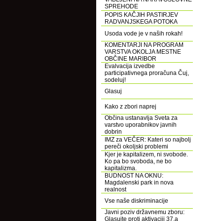
SPREHODE
POPIS KAČJIH PASTIRJEV
RADVANJSKEGA POTOKA
Usoda vode je v naših rokah!
KOMENTARJI NA PROGRAM
VARSTVA OKOLJA MESTNE
OBČINE MARIBOR
Evalvacija izvedbe
participativnega proračuna Čuj,
sodeluj!
Glasuj
Kako z zbori naprej
Občina ustanavlja Sveta za
varstvo uporabnikov javnih
dobrin
IMZ za VEČER: Kateri so najbolj
pereči okoljski problemi
Kjer je kapitalizem, ni svobode.
Ko pa bo svoboda, ne bo
kapitalizma.
BUDNOST NA OKNU:
Magdalenski park in nova
realnost
Vse naše diskriminacije
Javni poziv državnemu zboru:
Glasujte proti aktivaciji 37.a