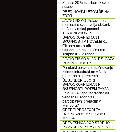
Začnite 2025 na zboru v svoji
soseski
PRED NOVIM LETOM ŠE NA
ZBOR
JAVNO PISMO: Pokažite, da
mestnemu svetu volja občank in
občanov nekaj pomeni
TERMINI ZBOROV
SAMOORGANIZIRANIH
SKUPNOSTI V NOVEMBRU
Oktober na zborih
samoorganiziranih četrtnih
skupnosti v Mariboru
JAVNO PISMO VLADI RS: GAZA
IN BANALNOST ZLA
Poudarki posveta o načrtovanju
zelene infrastrukture v času
podnebnih sprememb
ŠE JUNIJSKI ZBORI
SAMOORGANIZIRANIH
SKUPNOSTI, POTEM PAVZA
Leto 2024 - spet nesrečno ali
vendarle usodno za
participativni proračun v
Mariboru?
ODPRTI PROSTORI ZA
RAZPRAVO O SKUPNOSTI –
MAJ 24
DREVESNICA POD STREHO,
PRVA DREVESCA ŽE V ZEMLJI