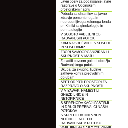
Javni poziv za podaljšanje javne
razprave o Občinskem
prostorskem načrtu
Pobuda za ohranitev za javno
zdravje pomembnega in
neprecenljivega zelenega fonda
pri Kliniki za ginekologijo in
perinatologijo
V SOBOTO VABLJENI OB
RADVANJSKI POTOK
KAM NA SREČANJE S SOSEDI
IN SOSEDAMI?
ZBORI SAMOORGANIZIRANIH
SKUPNOSTI V MAJU
Zasadili povsem gol del obrežja
Radvanjskega potoka
Skupaj za skupno, ljudske
zahteve kontra predvolilnim
objubam
SPET ODPRTI PROSTORI ZA
RAZPRAVO O SKUPNOSTI
V MIYAWAKI NAMESTILI
GNEZDILNICE IN
NETOPIRNICE
S SPREHODA KAČJI PASTIRJI
IN DRUGI PREBIVALCI NAŠIH
POTOKOV
S SPREHODA DNEVNI IN
NOČNI LETALCI OB
RADVANJSKEM POTOKU
VABLJENI NA NARAVOSLOVNE