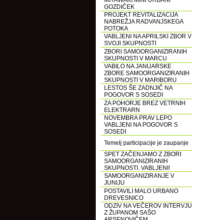
MIYAWAKI MINI URBANI
GOZDIČEK
PROJEKT REVITALIZACIJA
NABREŽJA RADVANJSKEGA
POTOKA
VABLJENI NA APRILSKI ZBOR V
SVOJI SKUPNOSTI
ZBORI SAMOORGANIZIRANIH
SKUPNOSTI V MARCU
VABILO NA JANUARSKE
ZBORE SAMOORGANIZIRANIH
SKUPNOSTI V MARIBORU
LESTOS ŠE ZADNJIČ NA
POGOVOR S SOSEDI
ZA POHORJE BREZ VETRNIH
ELEKTRARN
NOVEMBRA PRAV LEPO
VABLJENI NA POGOVOR S
SOSEDI
Temelj participacije je zaupanje
SPET ZAČENJAMO Z ZBORI
SAMOORGANIZIRANIH
SKUPNOSTI. VABLJENI!
SAMOORGANIZIRANJE V
JUNIJU
POSTAVILI MALO URBANO
DREVESNICO
ODZIV NA VEČEROV INTERVJU
Z ŽUPANOM SAŠO
ARSENOVIČEM