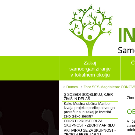
Zakaj
Č
samoorganiziranje
v lokalnem okolju
Domov
Zbor SČS Magdalena: OBNO
S SOSEDI SOOBLIKUJ, KJER
Zbor
ŽIVIŠ IN DELAŠ
Kako Mestna občina Maribor
izvaja projekte participativnega
O
proračuna in zakaj je izvedbi
zelo težko slediti?
ODPRTI PROSTORI ZA
V če
SKUPNOST - ZBORI V APRILU
zane
udel
AKTIVIRAJ SE ZA SKUPNOST -
ZBORI V FEBRUARJU