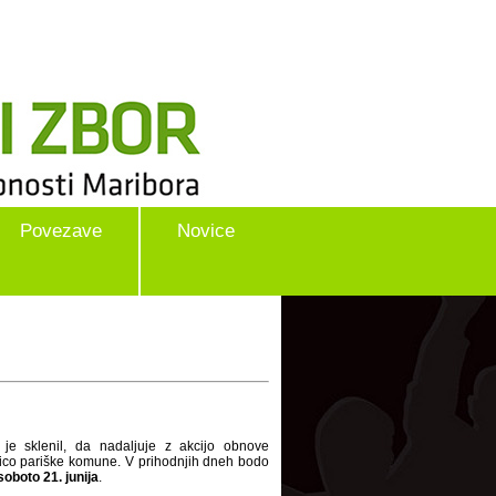
Povezave
Novice
je sklenil, da nadaljuje z akcijo obnove
lico pariške komune. V prihodnjih dneh bodo
oboto 21. junija
.