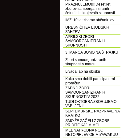
PRAZNUJEMO!!!! Deset let
zborov samoorganiziranih
četrtnih in krajevnih skupnosti
IMZ: 10 let zborov občank_ov
URESNIČITEV LJUDSKIH
ZAHTEV
APRILSKI ZBORI
SAMOORGANIZIRANIH
SKUPNOSTI
3. MARCA BOMO NA ŠTRAJKU
Zbori samoorganiziranih
skupnosti v marcu
Livada lab na obisku
Kako smo dobili participatorni
proračun
ZADNJI ZBORI
SAMOORGANIZIRANIH
SKUPNOSTI V 2022
TUDI OKTOBRA ZBORUJEMO.
VABLJENI!
SEPTEMBRSKE RAZPRAVE NA
KRATKO
SMO ŽE ZAČELI Z ZBORI!
PRIDITE KAJ MIMO!
MEDNATRODNA NOČ
NETOPIRJEV OB MIYAWAKIJU