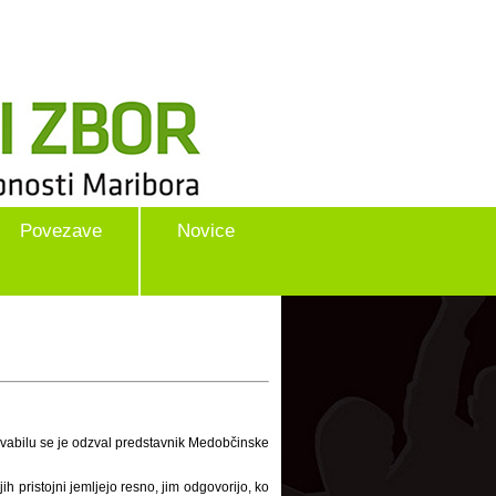
Povezave
Novice
povabilu se je odzval predstavnik Medobčinske
h pristojni jemljejo resno, jim odgovorijo, ko