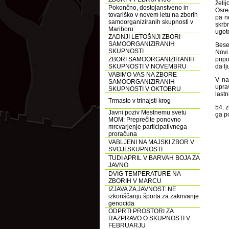
želi
Pokončno, dostojanstveno in
Osred
tovariško v novem letu na zborih
pa n
samoorganiziranih skupnosti v
skrbn
Mariboru
ugoto
ZADNJI LETOŠNJI ZBORI
SAMOORGANIZIRANIH
Bese
SKUPNOSTI
Novi
ZBORI SAMOORGANIZIRANIH
pripo
SKUPNOSTI V NOVEMBRU
da l
VABIMO VAS NA ZBORE
V na
SAMOORGANIZIRANIH
upra
SKUPNOSTI V OKTOBRU
last
Trmasto v trinajsti krog
54. 
Javni poziv Mestnemu svetu
ga p
MOM: Preprečite ponovno
mrcvarjenje participativnega
proračuna
VABLJENI NA MAJSKI ZBOR V
SVOJI SKUPNOSTI
TUDI APRIL V BARVAH BOJA ZA
JAVNO
DVIG TEMPERATURE NA
ZBORIH V MARCU
IZJAVA ZA JAVNOST: NE
izkoriščanju športa za zakrivanje
genocida
ODPRTI PROSTORI ZA
RAZPRAVO O SKUPNOSTI V
FEBRUARJU