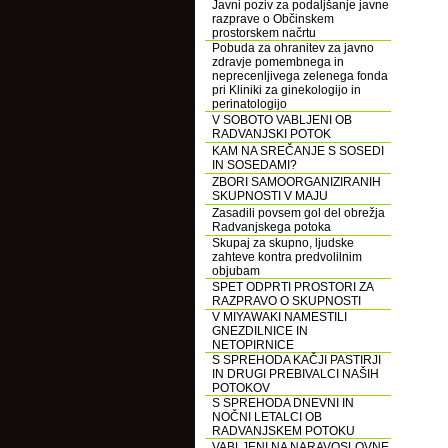
Javni poziv za podaljšanje javne
razprave o Občinskem
prostorskem načrtu
Pobuda za ohranitev za javno
zdravje pomembnega in
neprecenljivega zelenega fonda
pri Kliniki za ginekologijo in
perinatologijo
V SOBOTO VABLJENI OB
RADVANJSKI POTOK
KAM NA SREČANJE S SOSEDI
IN SOSEDAMI?
ZBORI SAMOORGANIZIRANIH
SKUPNOSTI V MAJU
Zasadili povsem gol del obrežja
Radvanjskega potoka
Skupaj za skupno, ljudske
zahteve kontra predvolilnim
objubam
SPET ODPRTI PROSTORI ZA
RAZPRAVO O SKUPNOSTI
V MIYAWAKI NAMESTILI
GNEZDILNICE IN
NETOPIRNICE
S SPREHODA KAČJI PASTIRJI
IN DRUGI PREBIVALCI NAŠIH
POTOKOV
S SPREHODA DNEVNI IN
NOČNI LETALCI OB
RADVANJSKEM POTOKU
VABLJENI NA NARAVOSLOVNE