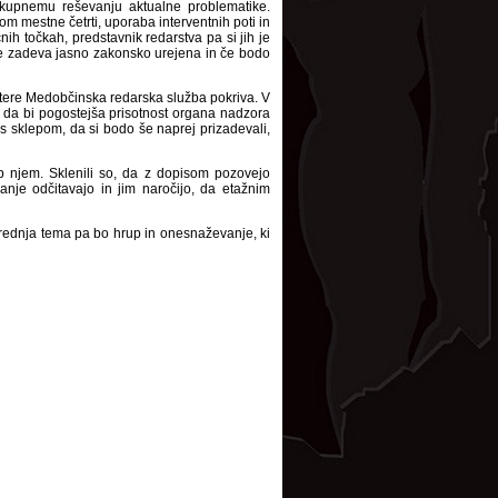
skupnemu reševanju aktualne problematike.
rom mestne četrti, uporaba interventnih poti in
ih točkah, predstavnik redarstva pa si jih je
Če je zadeva jasno zakonsko urejena in če bodo
katere Medobčinska redarska služba pokriva. V
o, da bi pogostejša prisotnost organa nadzora
i s sklepom, da si bodo še naprej prizadevali,
ob njem. Sklenili so, da z dopisom pozovejo
anje odčitavajo in jim naročijo, da etažnim
srednja tema pa bo hrup in onesnaževanje, ki