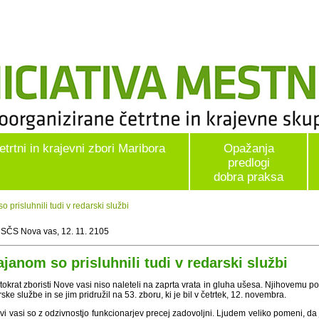
etrtni in krajevni zbori Maribora
Opažanja
predlogi
dobra praksa
prisluhnili tudi v redarski službi
 SČS Nova vas, 12. 11. 2105
ajanom so prisluhnili tudi v redarski službi
 tokrat zboristi Nove vasi niso naleteli na zaprta vrata in gluha ušesa. Njihovemu 
ske službe in se jim pridružil na 53. zboru, ki je bil v četrtek, 12. novembra.
i vasi so z odzivnostjo funkcionarjev precej zadovoljni. Ljudem veliko pomeni, da ji