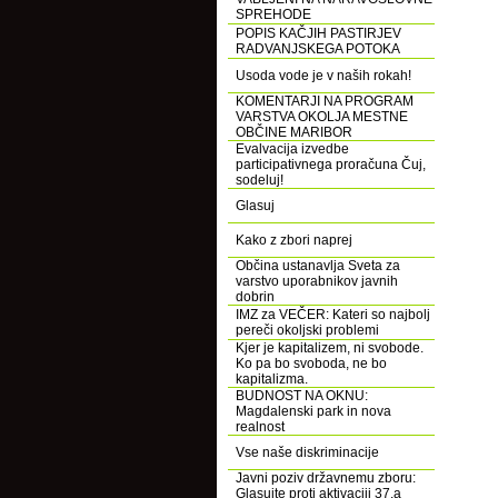
SPREHODE
POPIS KAČJIH PASTIRJEV
RADVANJSKEGA POTOKA
Usoda vode je v naših rokah!
KOMENTARJI NA PROGRAM
VARSTVA OKOLJA MESTNE
OBČINE MARIBOR
Evalvacija izvedbe
participativnega proračuna Čuj,
sodeluj!
Glasuj
Kako z zbori naprej
Občina ustanavlja Sveta za
varstvo uporabnikov javnih
dobrin
IMZ za VEČER: Kateri so najbolj
pereči okoljski problemi
Kjer je kapitalizem, ni svobode.
Ko pa bo svoboda, ne bo
kapitalizma.
BUDNOST NA OKNU:
Magdalenski park in nova
realnost
Vse naše diskriminacije
Javni poziv državnemu zboru:
Glasujte proti aktivaciji 37.a