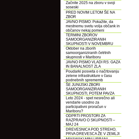
Začnite 2025 na zboru v svoji
soseski
PRED NOVIM LETOM ŠE NA
ZBOR
JAVNO PISMO: Pokažite, da
mestnemu svetu volja občank in
občanov nekaj pomeni
TERMINI ZBOROV
SAMOORGANIZIRANIH
SKUPNOSTI V NOVEMBRU
Oktober na zborih
samoorganiziranih četrtnih
skupnosti v Mariboru
JAVNO PISMO VLADI RS: GAZA
IN BANALNOST ZLA
Poudarki posveta o načrtovanju
zelene infrastrukture v času
podnebnih sprememb
ŠE JUNIJSKI ZBORI
SAMOORGANIZIRANIH
SKUPNOSTI, POTEM PAVZA
Leto 2024 - spet nesrečno ali
vendarle usodno za
participativni proračun v
Mariboru?
ODPRTI PROSTORI ZA
RAZPRAVO O SKUPNOSTI –
MAJ 24
DREVESNICA POD STREHO,
PRVA DREVESCA ŽE V ZEMLJI