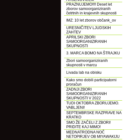
PRAZNUJEMO!!!! Deset let
zborov samoorganiziranih
četrtnih in krajevnih skupnosti
IMZ: 10 let zborov občank_ov
URESNIČITEV LJUDSKIH
ZAHTEV
APRILSKI ZBORI
SAMOORGANIZIRANIH
SKUPNOSTI
3. MARCA BOMO NA ŠTRAJKU
Zbori samoorganiziranih
skupnosti v marcu
Livada lab na obisku
Kako smo dobili participatorni
proračun
ZADNJI ZBORI
SAMOORGANIZIRANIH
SKUPNOSTI V 2022
TUDI OKTOBRA ZBORUJEMO.
VABLJENI!
SEPTEMBRSKE RAZPRAVE NA
KRATKO
SMO ŽE ZAČELI Z ZBORI!
PRIDITE KAJ MIMO!
MEDNATRODNA NOČ
NETOPIRJEV OB MIYAWAKIJU