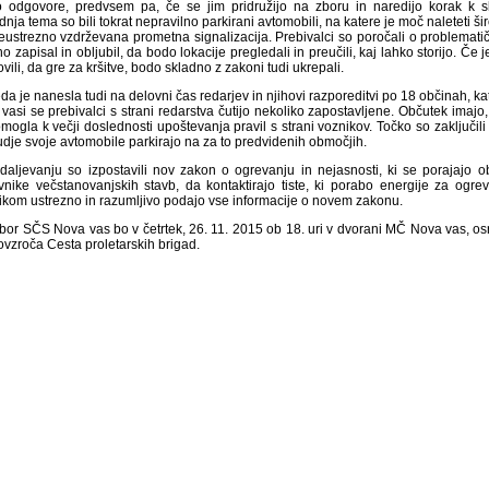
jo odgovore, predvsem pa, če se jim pridružijo na zboru in naredijo korak k 
nja tema so bili tokrat nepravilno parkirani avtomobili, na katere je moč naleteti ši
eustrezno vzdrževana prometna signalizacija. Prebivalci so poročali o problematičn
o zapisal in obljubil, da bodo lokacije pregledali in preučili, kaj lahko storijo. 
vili, da gre za kršitve, bodo skladno z zakoni tudi ukrepali.
da je nanesla tudi na delovni čas redarjev in njihovi razporeditvi po 18 občinah, 
 vasi se prebivalci s strani redarstva čutijo nekoliko zapostavljene. Občutek imaj
mogla k večji doslednosti upoštevanja pravil s strani voznikov. Točko so zaključil
judje svoje avtomobile parkirajo na za to predvidenih območjih.
daljevanju so izpostavili nov zakon o ogrevanju in nejasnosti, ki se porajajo 
vnike večstanovanjskih stavb, da kontaktirajo tiste, ki porabo energije za ogrev
nikom ustrezno in razumljivo podajo vse informacije o novem zakonu.
zbor SČS Nova vas bo v četrtek, 26. 11. 2015 ob 18. uri v dvorani MČ Nova vas, o
ovzroča Cesta proletarskih brigad.