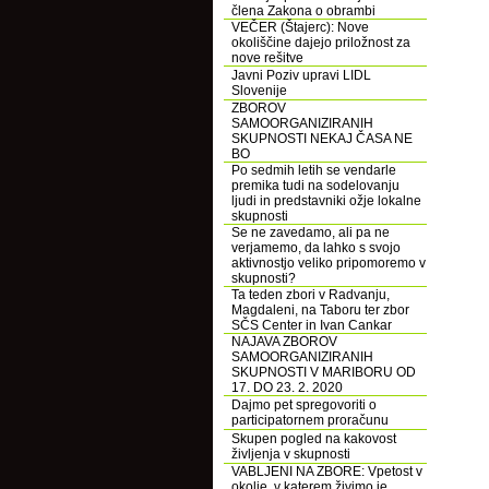
člena Zakona o obrambi
VEČER (Štajerc): Nove
okoliščine dajejo priložnost za
nove rešitve
Javni Poziv upravi LIDL
Slovenije
ZBOROV
SAMOORGANIZIRANIH
SKUPNOSTI NEKAJ ČASA NE
BO
Po sedmih letih se vendarle
premika tudi na sodelovanju
ljudi in predstavniki ožje lokalne
skupnosti
Se ne zavedamo, ali pa ne
verjamemo, da lahko s svojo
aktivnostjo veliko pripomoremo v
skupnosti?
Ta teden zbori v Radvanju,
Magdaleni, na Taboru ter zbor
SČS Center in Ivan Cankar
NAJAVA ZBOROV
SAMOORGANIZIRANIH
SKUPNOSTI V MARIBORU OD
17. DO 23. 2. 2020
Dajmo pet spregovoriti o
participatornem proračunu
Skupen pogled na kakovost
življenja v skupnosti
VABLJENI NA ZBORE: Vpetost v
okolje, v katerem živimo je