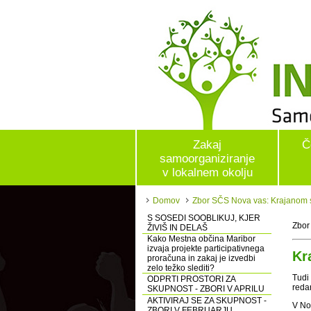
Zakaj
Č
samoorganiziranje
v lokalnem okolju
Domov
Zbor SČS Nova vas: Krajanom so 
S SOSEDI SOOBLIKUJ, KJER
Zbor
ŽIVIŠ IN DELAŠ
Kako Mestna občina Maribor
izvaja projekte participativnega
Kr
proračuna in zakaj je izvedbi
zelo težko slediti?
Tudi
ODPRTI PROSTORI ZA
redar
SKUPNOST - ZBORI V APRILU
AKTIVIRAJ SE ZA SKUPNOST -
V Nov
ZBORI V FEBRUARJU