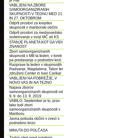
je mar
VABLJENI NA ZBORE
SAMOORGANIZIRANIH
SKUPNOSTI V TEDNU MED 21.
IN 27. OKTOBROM
Odprti prostori za krepitev
skupnosti v mariborski občini
Odprti prostori za medsosedsko
sodelovanje v svoji MČ ali KS
STANJE PLANETA KOT GA VIDI
ZNANOST
Zbori samoorganiziranih
skupnosti v MB ta teden, v torek
pa predavanje o podnebni krizi
Razprave ta teden v skupnostih
Radvanje, Magdalena, Tabor ter
združeni Center in Ivan Cankar
VABLJENI NA POBREŽJE, V
NOVO VAS IN NA TEZNO
Najava zborov
samoorganiziranih skupnosti od
9. 9. do 13. 9. 2019
VABILO: September je tu, prav
tako tudi zbori
samoorganiziranih skupnosti v
Mariboru
Javna pobuda občini v zvezi s
podnebno krizo
MINUTA DO POLČASA
Zadnji cikel pred poletnim