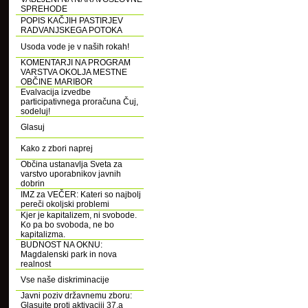
SPREHODE
POPIS KAČJIH PASTIRJEV
RADVANJSKEGA POTOKA
Usoda vode je v naših rokah!
KOMENTARJI NA PROGRAM
VARSTVA OKOLJA MESTNE
OBČINE MARIBOR
Evalvacija izvedbe
participativnega proračuna Čuj,
sodeluj!
Glasuj
Kako z zbori naprej
Občina ustanavlja Sveta za
varstvo uporabnikov javnih
dobrin
IMZ za VEČER: Kateri so najbolj
pereči okoljski problemi
Kjer je kapitalizem, ni svobode.
Ko pa bo svoboda, ne bo
kapitalizma.
BUDNOST NA OKNU:
Magdalenski park in nova
realnost
Vse naše diskriminacije
Javni poziv državnemu zboru:
Glasujte proti aktivaciji 37.a