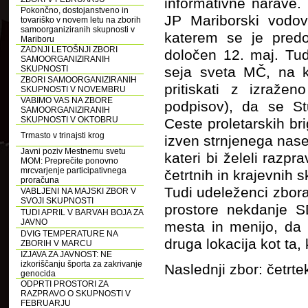
informativne narave.
Pokončno, dostojanstveno in
JP Mariborski vodov
tovariško v novem letu na zborih
samoorganiziranih skupnosti v
katerem se je predo
Mariboru
ZADNJI LETOŠNJI ZBORI
določen 12. maj. Tudi
SAMOORGANIZIRANIH
SKUPNOSTI
seja sveta MČ, na ka
ZBORI SAMOORGANIZIRANIH
pritiskati z izražen
SKUPNOSTI V NOVEMBRU
VABIMO VAS NA ZBORE
podpisov), da se S
SAMOORGANIZIRANIH
SKUPNOSTI V OKTOBRU
Ceste proletarskih br
Trmasto v trinajsti krog
izven strnjenega nase
Javni poziv Mestnemu svetu
kateri bi želeli razpr
MOM: Preprečite ponovno
mrcvarjenje participativnega
četrtnih in krajevnih 
proračuna
Tudi udeleženci zbor
VABLJENI NA MAJSKI ZBOR V
SVOJI SKUPNOSTI
prostore nekdanje SD
TUDI APRIL V BARVAH BOJA ZA
JAVNO
mesta in menijo, da 
DVIG TEMPERATURE NA
druga lokacija kot ta,
ZBORIH V MARCU
IZJAVA ZA JAVNOST: NE
izkoriščanju športa za zakrivanje
Naslednji zbor: četrte
genocida
ODPRTI PROSTORI ZA
RAZPRAVO O SKUPNOSTI V
FEBRUARJU