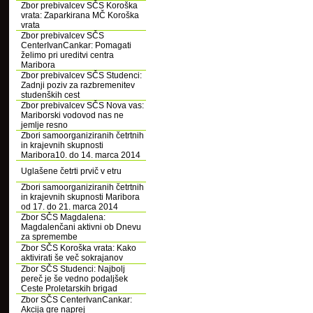
Zbor prebivalcev SČS Koroška
vrata: Zaparkirana MČ Koroška
vrata
Zbor prebivalcev SČS
CenterIvanCankar: Pomagati
želimo pri ureditvi centra
Maribora
Zbor prebivalcev SČS Studenci:
Zadnji poziv za razbremenitev
studenških cest
Zbor prebivalcev SČS Nova vas:
Mariborski vodovod nas ne
jemlje resno
Zbori samoorganiziranih četrtnih
in krajevnih skupnosti
Maribora10. do 14. marca 2014
Uglašene četrti prvič v etru
Zbori samoorganiziranih četrtnih
in krajevnih skupnosti Maribora
od 17. do 21. marca 2014
Zbor SČS Magdalena:
Magdalenčani aktivni ob Dnevu
za spremembe
Zbor SČS Koroška vrata: Kako
aktivirati še več sokrajanov
Zbor SČS Studenci: Najbolj
pereč je še vedno podaljšek
Ceste Proletarskih brigad
Zbor SČS CenterIvanCankar:
Akcija gre naprej