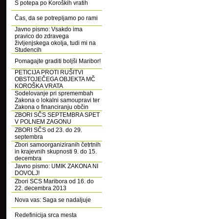
S potepa po Koroških vratih
Čas, da se potrepljamo po rami
Javno pismo: Vsakdo ima
pravico do zdravega
življenjskega okolja, tudi mi na
Studencih
Pomagajte graditi boljši Maribor!
PETICIJA PROTI RUŠITVI
OBSTOJEČEGA OBJEKTA MČ
KOROŠKA VRATA
Sodelovanje pri spremembah
Zakona o lokalni samoupravi ter
Zakona o financiranju občin
ZBORI SČS SEPTEMBRA SPET
V POLNEM ZAGONU
ZBORI SČS od 23. do 29.
septembra
Zbori samoorganiziranih četrtnih
in krajevnih skupnosti 9. do 15.
decembra
Javno pismo: UMIK ZAKONA NI
DOVOLJ!
Zbori SCS Maribora od 16. do
22. decembra 2013
Nova vas: Saga se nadaljuje
Redefinicija srca mesta