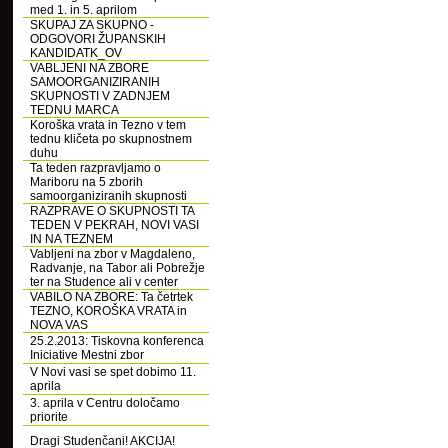
med 1. in 5. aprilom
SKUPAJ ZA SKUPNO -
ODGOVORI ŽUPANSKIH
KANDIDATK_OV
VABLJENI NA ZBORE
SAMOORGANIZIRANIH
SKUPNOSTI V ZADNJEM
TEDNU MARCA
Koroška vrata in Tezno v tem
tednu kličeta po skupnostnem
duhu
Ta teden razpravljamo o
Mariboru na 5 zborih
samoorganiziranih skupnosti
RAZPRAVE O SKUPNOSTI TA
TEDEN V PEKRAH, NOVI VASI
IN NA TEZNEM
Vabljeni na zbor v Magdaleno,
Radvanje, na Tabor ali Pobrežje
ter na Studence ali v center
VABILO NA ZBORE: Ta četrtek
TEZNO, KOROŠKA VRATA in
NOVA VAS
25.2.2013: Tiskovna konferenca
Iniciative Mestni zbor
V Novi vasi se spet dobimo 11.
aprila
3. aprila v Centru določamo
priorite
Dragi Studenčani! AKCIJA!