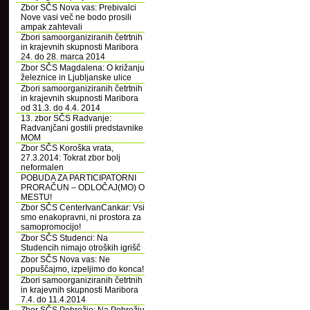
Zbor SČS Nova vas: Prebivalci
Nove vasi več ne bodo prosili
ampak zahtevali
Zbori samoorganiziranih četrtnih
in krajevnih skupnosti Maribora
24. do 28. marca 2014
Zbor SČS Magdalena: O križanju
železnice in Ljubljanske ulice
Zbori samoorganiziranih četrtnih
in krajevnih skupnosti Maribora
od 31.3. do 4.4. 2014
13. zbor SČS Radvanje:
Radvanjčani gostili predstavnike
MOM
Zbor SČS Koroška vrata,
27.3.2014: Tokrat zbor bolj
neformalen
POBUDA ZA PARTICIPATORNI
PRORAČUN – ODLOČAJ(MO) O
MESTU!
Zbor SČS CenterIvanCankar: Vsi
smo enakopravni, ni prostora za
samopromocijo!
Zbor SČS Studenci: Na
Studencih nimajo otroških igrišč
Zbor SČS Nova vas: Ne
popuščajmo, izpeljimo do konca!
Zbori samoorganiziranih četrtnih
in krajevnih skupnosti Maribora
7.4. do 11.4.2014