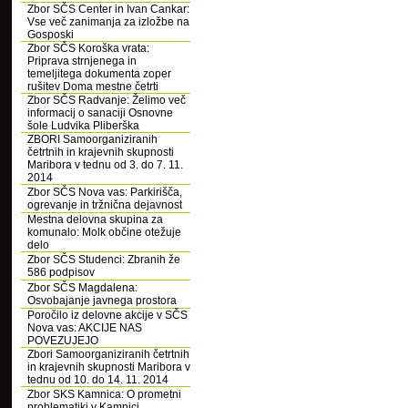
Zbor SČS Center in Ivan Cankar:
Vse več zanimanja za izložbe na
Gosposki
Zbor SČS Koroška vrata:
Priprava strnjenega in
temeljitega dokumenta zoper
rušitev Doma mestne četrti
Zbor SČS Radvanje: Želimo več
informacij o sanaciji Osnovne
šole Ludvika Pliberška
ZBORI Samoorganiziranih
četrtnih in krajevnih skupnosti
Maribora v tednu od 3. do 7. 11.
2014
Zbor SČS Nova vas: Parkirišča,
ogrevanje in tržnična dejavnost
Mestna delovna skupina za
komunalo: Molk občine otežuje
delo
Zbor SČS Studenci: Zbranih že
586 podpisov
Zbor SČS Magdalena:
Osvobajanje javnega prostora
Poročilo iz delovne akcije v SČS
Nova vas: AKCIJE NAS
POVEZUJEJO
Zbori Samoorganiziranih četrtnih
in krajevnih skupnosti Maribora v
tednu od 10. do 14. 11. 2014
Zbor SKS Kamnica: O prometni
problematiki v Kamnici