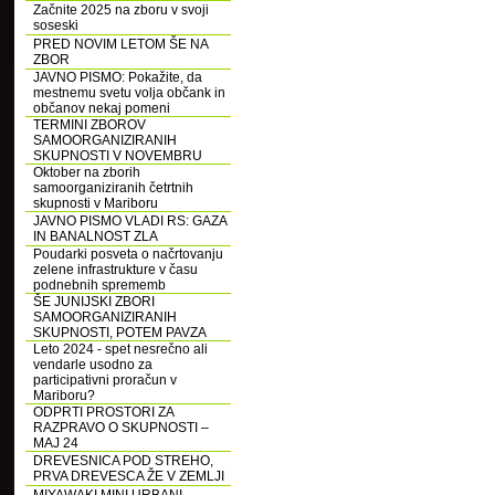
Začnite 2025 na zboru v svoji
soseski
PRED NOVIM LETOM ŠE NA
ZBOR
JAVNO PISMO: Pokažite, da
mestnemu svetu volja občank in
občanov nekaj pomeni
TERMINI ZBOROV
SAMOORGANIZIRANIH
SKUPNOSTI V NOVEMBRU
Oktober na zborih
samoorganiziranih četrtnih
skupnosti v Mariboru
JAVNO PISMO VLADI RS: GAZA
IN BANALNOST ZLA
Poudarki posveta o načrtovanju
zelene infrastrukture v času
podnebnih sprememb
ŠE JUNIJSKI ZBORI
SAMOORGANIZIRANIH
SKUPNOSTI, POTEM PAVZA
Leto 2024 - spet nesrečno ali
vendarle usodno za
participativni proračun v
Mariboru?
ODPRTI PROSTORI ZA
RAZPRAVO O SKUPNOSTI –
MAJ 24
DREVESNICA POD STREHO,
PRVA DREVESCA ŽE V ZEMLJI