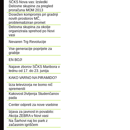
SČKS Nova vas: Izsledki
Delovne skupine za pregled
proračuna MOM 2013
Dosežen kompromis pri gradnji
novih prostorov MČ,
problematiziran promet
Delovna skupina za okolje
organizirala sprehod po Novi
vasi
Nevaren Trg Revolucije
Vse generacije poprijele za
grablje
EN BOJ!
Najave zborov SČKS Maribora v
tednu od 17. do 23. junija
KAKO VARNO NA PIRAMIDO?
Izza televizorja ne bomo nič
spremenili
Kakovost življenja Studenčanov
pada
Center odpreti za nove vsebine
Izjava za javnost in povabilo:
Akcija ZEBRA v Novi vasi
Na Šarhovi naj bo park z
začasnim igriščem