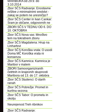
MARIBORA od 29.9. do
3.10.2014
Zbor SČS Radvanje: Enostavne
rešitve z minimalnimi sredstvi -
zakaj se potem ne uresničijo?
Zbor SČS Center in Ivan Cankar:
Sram je občane, odgovornih ne
ZBORI SČS V TEDNU OD 6. DO
10. OKTOBRA
Zbor SČS Nova vas: Mnoštvo
tem na tokratnem zboru
Zbor SČS Magdalena: Hrup na
Linhartovi
Zbor SČS Koroška vrata: O usodi
Doma MČ Koroška vrata ni
konsenza
Zbor SČS Kamnica: Kamnica je
Maribor v malem
ZBORI Samoorganiziranih
četrtnih in krajevnih skupnosti
Maribora od 13. do 17. oktobra
Zbor SČS Studenci: O starih
ranah
Zbor SČS Pobrežje: Promet in
kurilna sezona
Zbor SČS Tabor: O prometu in
okolju
Neurejenost Treh ribnikov
Zbor SČS Radvanje: