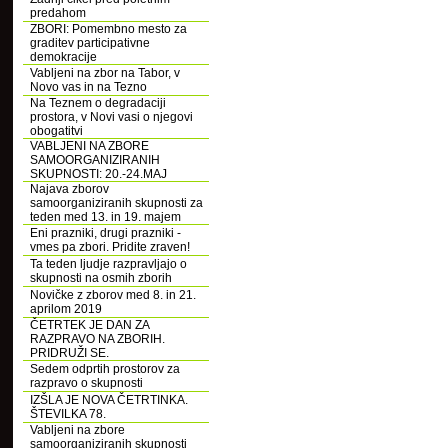
predahom
ZBORI: Pomembno mesto za
graditev participativne
demokracije
Vabljeni na zbor na Tabor, v
Novo vas in na Tezno
Na Teznem o degradaciji
prostora, v Novi vasi o njegovi
obogatitvi
VABLJENI NA ZBORE
SAMOORGANIZIRANIH
SKUPNOSTI: 20.-24.MAJ
Najava zborov
samoorganiziranih skupnosti za
teden med 13. in 19. majem
Eni prazniki, drugi prazniki -
vmes pa zbori. Pridite zraven!
Ta teden ljudje razpravljajo o
skupnosti na osmih zborih
Novičke z zborov med 8. in 21.
aprilom 2019
ČETRTEK JE DAN ZA
RAZPRAVO NA ZBORIH.
PRIDRUŽI SE.
Sedem odprtih prostorov za
razpravo o skupnosti
IZŠLA JE NOVA ČETRTINKA.
ŠTEVILKA 78.
Vabljeni na zbore
samoorganiziranih skupnosti