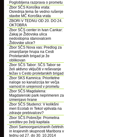
Poglobljena razprava o prometu
Zbor SČS Koroška vrata:
Osrednja tema še vedno rušenje
stavbe MČ Koroška vrata
ZBORI V TEDNU OD 20. DO 24.
OKTOBRA
Zbor SČS center in Ivan Cankar:
Zakaj je Židovska ulica
nedostopna stanovalcem
Židovske ulice?
Zbor SČS Nova vas: Predlog za
zmanjšanje hrupa na Cesti
Proletarskih brigad je že
oblikovan
Zbor SČS Tabor: SČS Tabor se
želi aktivno vključiti v reševanje
težav s Cesto proletarskih brigad
Zbor SKS Kamnica: Prioritetne
naloge so kanalizcija ter večja
varnost in urejenost v prometu
Zbor SČS Magdalena:
Magdalenski park neprimeren za
izmenjavo hrane
Zbor SČS Studenci: V kolikšni
meri Ecolab in Tekol vplivata na
zdravje prebivalcev?
Zbor SČS Pobrežje: Prometna
ureditev po želji kapitala
Zbori Samoorganiziranih četrtnih
in krajevnih skupnosti Maribora v
tednu od 27. do 30. 10.2014