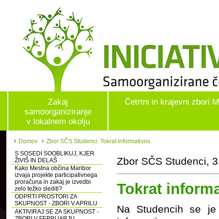
Zakaj
Četrtni in krajevni zbori 
samoorganiziranje
v lokalnem okolju
Domov
Zbor SČS Studenci: Tokrat informativno
S SOSEDI SOOBLIKUJ, KJER
Zbor SČS Studenci, 3
ŽIVIŠ IN DELAŠ
Kako Mestna občina Maribor
izvaja projekte participativnega
proračuna in zakaj je izvedbi
Tokrat inform
zelo težko slediti?
ODPRTI PROSTORI ZA
SKUPNOST - ZBORI V APRILU
Na Studencih se je m
AKTIVIRAJ SE ZA SKUPNOST -
ZBORI V FEBRUARJU