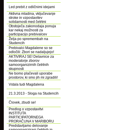
Led prebit z odličnimi idejami
Aktivna mladina, vključevanje
stroke in vzpostavitev
solidarnosti med četrtmi
Obstoječa zakonodaja ponuja
kar nekaj možnosti za
participacijo prebivalcev
Želja po spremembah na
Studencih
Prebivalci Magdalene so se
odločili: Zbori se nadaljujejo!
AKTIVIRAJ SE! Delavnice za
moderatorje zborov
samoorganizirnih četrtnih
skupnosti
Ne bomo plačevali uporabe
prostorov, ki smo jih mi zgradili!
Vstala tudi Magdalena
21.3.2013 - Sloga na Studencih
Človek, zbudi se!
Predlog o vzpostavitvi
INSTITUTA
PARTICIPATORNEGA
PRORAČUNA V MARIBORU
Predstavljamo delovanje
samoorganizirani četrtnih in