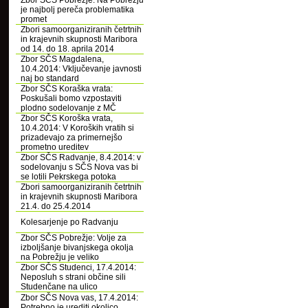
Zbor SČS Pobrežje: Na Pobrežju
je najbolj pereča problematika
promet
Zbori samoorganiziranih četrtnih
in krajevnih skupnosti Maribora
od 14. do 18. aprila 2014
Zbor SČS Magdalena,
10.4.2014: Vključevanje javnosti
naj bo standard
Zbor SČS Koraška vrata:
Poskušali bomo vzpostaviti
plodno sodelovanje z MČ
Zbor SČS Koroška vrata,
10.4.2014: V Koroških vratih si
prizadevajo za primernejšo
prometno ureditev
Zbor SČS Radvanje, 8.4.2014: v
sodelovanju s SČS Nova vas bi
se lotili Pekrskega potoka
Zbori samoorganiziranih četrtnih
in krajevnih skupnosti Maribora
21.4. do 25.4.2014
Kolesarjenje po Radvanju
Zbor SČS Pobrežje: Volje za
izboljšanje bivanjskega okolja
na Pobrežju je veliko
Zbor SČS Studenci, 17.4.2014:
Neposluh s strani občine sili
Studenčane na ulico
Zbor SČS Nova vas, 17.4.2014:
Potrebno je urediti okolico