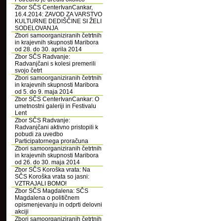
Zbor SČS CenterIvanCankar,
16.4.2014: ZAVOD ZA VARSTVO
KULTURNE DEDIŠČINE SI ŽELI
SODELOVANJA
Zbori samoorganiziranih četrtnih
in krajevnih skupnosti Maribora
od 28. do 30. aprila 2014
Zbor SČS Radvanje:
Radvanjčani s kolesi premerili
svojo četrt
Zbori samoorganiziranih četrtnih
in krajevnih skupnosti Maribora
od 5. do 9. maja 2014
Zbor SČS CenterIvanCankar: O
umetnostni galeriji in Festivalu
Lent
Zbor SČS Radvanje:
Radvanjčani aktivno pristopili k
pobudi za uvedbo
Participatornega proračuna
Zbori samoorganiziranih četrtnih
in krajevnih skupnosti Maribora
od 26. do 30. maja 2014
Zbor SČS Koroška vrata: Na
SČS Koroška vrata so jasni:
VZTRAJALI BOMO!
Zbor SČS Magdalena: SČS
Magdalena o političnem
opismenjevanju in odprti delovni
akciji
Zbori samoorganiziranih četrtnih