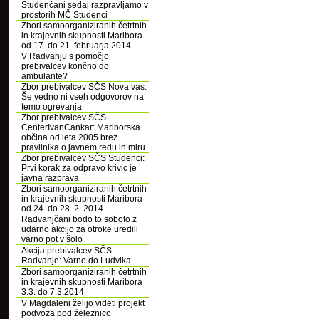
Studenčani sedaj razpravljamo v
prostorih MČ Studenci
Zbori samoorganiziranih četrtnih
in krajevnih skupnosti Maribora
od 17. do 21. februarja 2014
V Radvanju s pomočjo
prebivalcev končno do
ambulante?
Zbor prebivalcev SČS Nova vas:
Še vedno ni vseh odgovorov na
temo ogrevanja
Zbor prebivalcev SČS
CenterIvanCankar: Mariborska
občina od leta 2005 brez
pravilnika o javnem redu in miru
Zbor prebivalcev SČS Studenci:
Prvi korak za odpravo krivic je
javna razprava
Zbori samoorganiziranih četrtnih
in krajevnih skupnosti Maribora
od 24. do 28. 2. 2014
Radvanjčani bodo to soboto z
udarno akcijo za otroke uredili
varno pot v šolo
Akcija prebivalcev SČS
Radvanje: Varno do Ludvika
Zbori samoorganiziranih četrtnih
in krajevnih skupnosti Maribora
3.3. do 7.3.2014
V Magdaleni želijo videti projekt
podvoza pod železnico