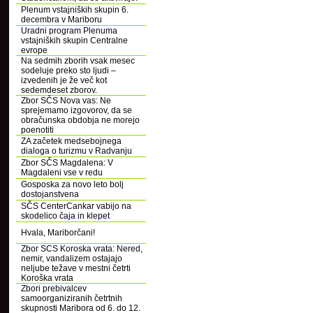
Plenum vstajniških skupin 6.
decembra v Mariboru
Uradni program Plenuma
vstajniških skupin Centralne
evrope
Na sedmih zborih vsak mesec
sodeluje preko sto ljudi –
izvedenih je že več kot
sedemdeset zborov.
Zbor SČS Nova vas: Ne
sprejemamo izgovorov, da se
obračunska obdobja ne morejo
poenotiti
ZA začetek medsebojnega
dialoga o turizmu v Radvanju
Zbor SČS Magdalena: V
Magdaleni vse v redu
Gosposka za novo leto bolj
dostojanstvena
SČS CenterCankar vabijo na
skodelico čaja in klepet
Hvala, Mariborčani!
Zbor SCS Koroska vrata: Nered,
nemir, vandalizem ostajajo
neljube težave v mestni četrti
Koroška vrata
Zbori prebivalcev
samoorganiziranih četrtnih
skupnosti Maribora od 6. do 12.