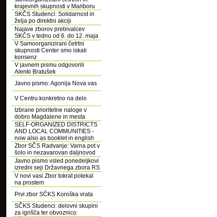
krajevnih skupnosti v Mariboru
SKČS Studenci: Solidarnost in
želja po direktni akciji
Najave zborov prebivalcev
SKČS v tednu od 6. do 12. maja
V Samoorganizirani četrtni
skupnosti Center smo iskali
konsenz
V javnem pismu odgovorili
Alenki Bratušek
Javno pismo: Agonija Nova vas
V Centru konkretno na delo
Izbrane prioritetne naloge v
dobro Magdalene in mesta
SELF-ORGANIZED DISTRICTS
AND LOCAL COMMUNITIES -
now also as booklet in english
Zbor SČS Radvanje: Varna pot v
šolo in nezavarovan daljnovod
Javno pismo vsled ponedeljkovi
izredni seji Državnega zbora RS
V novi vasi Zbor tokrat potekal
na prostem
Prvi zbor SČKS Koroška vrata
SČKS Studenci: delovni skupini
za igrišča ter obvoznico