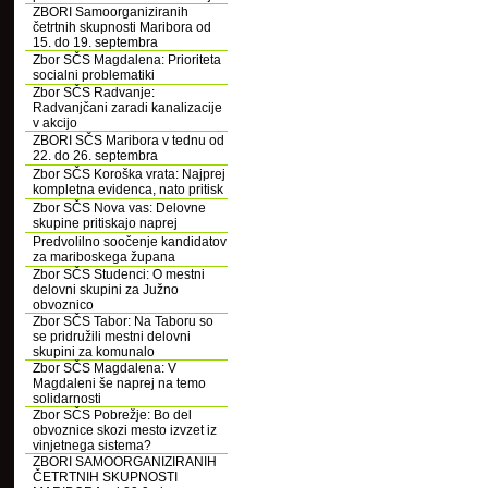
ZBORI Samoorganiziranih
četrtnih skupnosti Maribora od
15. do 19. septembra
Zbor SČS Magdalena: Prioriteta
socialni problematiki
Zbor SČS Radvanje:
Radvanjčani zaradi kanalizacije
v akcijo
ZBORI SČS Maribora v tednu od
22. do 26. septembra
Zbor SČS Koroška vrata: Najprej
kompletna evidenca, nato pritisk
Zbor SČS Nova vas: Delovne
skupine pritiskajo naprej
Predvolilno soočenje kandidatov
za mariboskega župana
Zbor SČS Studenci: O mestni
delovni skupini za Južno
obvoznico
Zbor SČS Tabor: Na Taboru so
se pridružili mestni delovni
skupini za komunalo
Zbor SČS Magdalena: V
Magdaleni še naprej na temo
solidarnosti
Zbor SČS Pobrežje: Bo del
obvoznice skozi mesto izvzet iz
vinjetnega sistema?
ZBORI SAMOORGANIZIRANIH
ČETRTNIH SKUPNOSTI