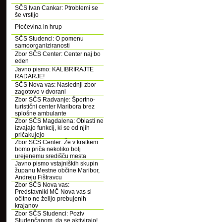
SČS Ivan Cankar: Ptroblemi se
še vrstijo
Pločevina in hrup
SČS Studenci: O pomenu
samoorganiziranosti
Zbor SČS Center: Center naj bo
eden
Javno pismo: KALIBRIRAJTE
RADARJE!
SČS Nova vas: Naslednji zbor
zagotovo v dvorani
Zbor SČS Radvanje: Športno-
turistični center Maribora brez
splošne ambulante
Zbor SČS Magdalena: Oblasti ne
izvajajo funkcij, ki se od njih
pričakujejo
Zbor SČS Center: Že v kratkem
bomo priča nekoliko bolj
urejenemu središču mesta
Javno pismo vstajniških skupin
županu Mestne občine Maribor,
Andreju Fištravcu
Zbor SČS Nova vas:
Predstavniki MČ Nova vas si
očitno ne želijo prebujenih
krajanov
Zbor SČS Studenci: Poziv
Studenčanom, da se aktivirajo!