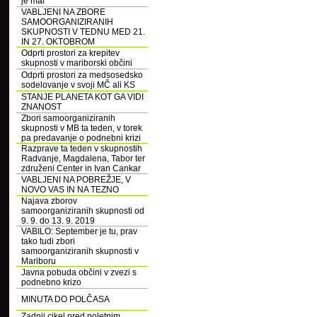
je mar
VABLJENI NA ZBORE
SAMOORGANIZIRANIH
SKUPNOSTI V TEDNU MED 21.
IN 27. OKTOBROM
Odprti prostori za krepitev
skupnosti v mariborski občini
Odprti prostori za medsosedsko
sodelovanje v svoji MČ ali KS
STANJE PLANETA KOT GA VIDI
ZNANOST
Zbori samoorganiziranih
skupnosti v MB ta teden, v torek
pa predavanje o podnebni krizi
Razprave ta teden v skupnostih
Radvanje, Magdalena, Tabor ter
združeni Center in Ivan Cankar
VABLJENI NA POBREŽJE, V
NOVO VAS IN NA TEZNO
Najava zborov
samoorganiziranih skupnosti od
9. 9. do 13. 9. 2019
VABILO: September je tu, prav
tako tudi zbori
samoorganiziranih skupnosti v
Mariboru
Javna pobuda občini v zvezi s
podnebno krizo
MINUTA DO POLČASA
Zadnji cikel pred poletnim