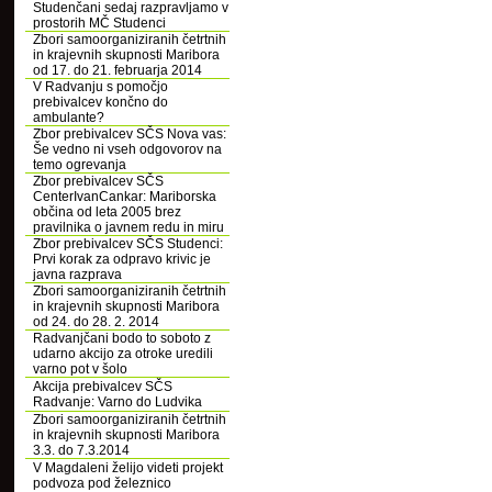
Studenčani sedaj razpravljamo v
prostorih MČ Studenci
Zbori samoorganiziranih četrtnih
in krajevnih skupnosti Maribora
od 17. do 21. februarja 2014
V Radvanju s pomočjo
prebivalcev končno do
ambulante?
Zbor prebivalcev SČS Nova vas:
Še vedno ni vseh odgovorov na
temo ogrevanja
Zbor prebivalcev SČS
CenterIvanCankar: Mariborska
občina od leta 2005 brez
pravilnika o javnem redu in miru
Zbor prebivalcev SČS Studenci:
Prvi korak za odpravo krivic je
javna razprava
Zbori samoorganiziranih četrtnih
in krajevnih skupnosti Maribora
od 24. do 28. 2. 2014
Radvanjčani bodo to soboto z
udarno akcijo za otroke uredili
varno pot v šolo
Akcija prebivalcev SČS
Radvanje: Varno do Ludvika
Zbori samoorganiziranih četrtnih
in krajevnih skupnosti Maribora
3.3. do 7.3.2014
V Magdaleni želijo videti projekt
podvoza pod železnico