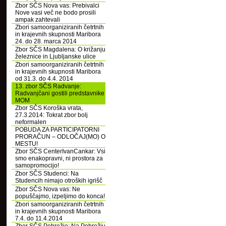
Zbor SČS Nova vas: Prebivalci
Nove vasi več ne bodo prosili
ampak zahtevali
Zbori samoorganiziranih četrtnih
in krajevnih skupnosti Maribora
24. do 28. marca 2014
Zbor SČS Magdalena: O križanju
železnice in Ljubljanske ulice
Zbori samoorganiziranih četrtnih
in krajevnih skupnosti Maribora
od 31.3. do 4.4. 2014
13. zbor SČS Radvanje:
Radvanjčani gostili predstavnike
MOM
Zbor SČS Koroška vrata,
27.3.2014: Tokrat zbor bolj
neformalen
POBUDA ZA PARTICIPATORNI
PRORAČUN – ODLOČAJ(MO) O
MESTU!
Zbor SČS CenterIvanCankar: Vsi
smo enakopravni, ni prostora za
samopromocijo!
Zbor SČS Studenci: Na
Studencih nimajo otroških igrišč
Zbor SČS Nova vas: Ne
popuščajmo, izpeljimo do konca!
Zbori samoorganiziranih četrtnih
in krajevnih skupnosti Maribora
7.4. do 11.4.2014