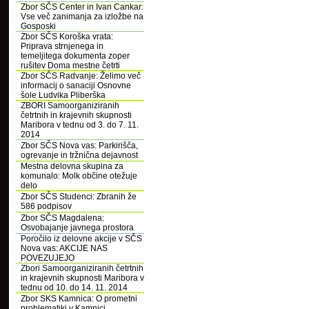
Zbor SČS Center in Ivan Cankar:
Vse več zanimanja za izložbe na
Gosposki
Zbor SČS Koroška vrata:
Priprava strnjenega in
temeljitega dokumenta zoper
rušitev Doma mestne četrti
Zbor SČS Radvanje: Želimo več
informacij o sanaciji Osnovne
šole Ludvika Pliberška
ZBORI Samoorganiziranih
četrtnih in krajevnih skupnosti
Maribora v tednu od 3. do 7. 11.
2014
Zbor SČS Nova vas: Parkirišča,
ogrevanje in tržnična dejavnost
Mestna delovna skupina za
komunalo: Molk občine otežuje
delo
Zbor SČS Studenci: Zbranih že
586 podpisov
Zbor SČS Magdalena:
Osvobajanje javnega prostora
Poročilo iz delovne akcije v SČS
Nova vas: AKCIJE NAS
POVEZUJEJO
Zbori Samoorganiziranih četrtnih
in krajevnih skupnosti Maribora v
tednu od 10. do 14. 11. 2014
Zbor SKS Kamnica: O prometni
problematiki v Kamnici