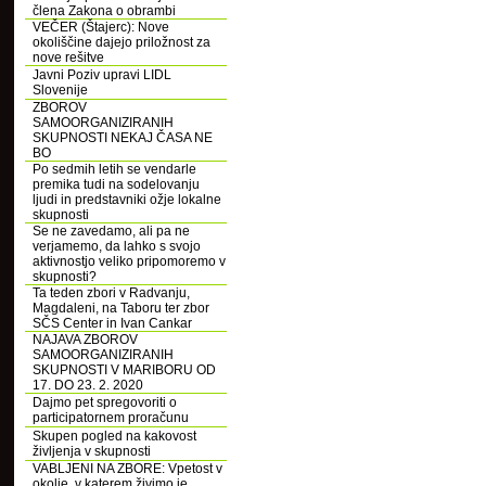
člena Zakona o obrambi
VEČER (Štajerc): Nove
okoliščine dajejo priložnost za
nove rešitve
Javni Poziv upravi LIDL
Slovenije
ZBOROV
SAMOORGANIZIRANIH
SKUPNOSTI NEKAJ ČASA NE
BO
Po sedmih letih se vendarle
premika tudi na sodelovanju
ljudi in predstavniki ožje lokalne
skupnosti
Se ne zavedamo, ali pa ne
verjamemo, da lahko s svojo
aktivnostjo veliko pripomoremo v
skupnosti?
Ta teden zbori v Radvanju,
Magdaleni, na Taboru ter zbor
SČS Center in Ivan Cankar
NAJAVA ZBOROV
SAMOORGANIZIRANIH
SKUPNOSTI V MARIBORU OD
17. DO 23. 2. 2020
Dajmo pet spregovoriti o
participatornem proračunu
Skupen pogled na kakovost
življenja v skupnosti
VABLJENI NA ZBORE: Vpetost v
okolje, v katerem živimo je