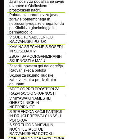
Javni poziv za podaljšanje javne
razprave o Občinskem
prostorskem načrtu
Pobuda za ohranitev za javno
zdravje pomembnega in
neprecenljivega zelenega fonda
pri Kliniki za ginekologijo in
perinatologijo
V SOBOTO VABLJENI OB
RADVANJSKI POTOK
KAM NA SREČANJE S SOSEDI
IN SOSEDAMI?
ZBORI SAMOORGANIZIRANIH
SKUPNOSTI V MAJU
Zasadili povsem gol del obrežja
Radvanjskega potoka
Skupaj za skupno, ljudske
zahteve kontra predvolilnim
objubam
SPET ODPRTI PROSTORI ZA
RAZPRAVO O SKUPNOSTI
V MIYAWAKI NAMESTILI
GNEZDILNICE IN
NETOPIRNICE
S SPREHODA KAČJI PASTIRJI
IN DRUGI PREBIVALCI NAŠIH
POTOKOV
S SPREHODA DNEVNI IN
NOČNI LETALCI OB
RADVANJSKEM POTOKU
VABLJENI NA NARAVOSLOVNE