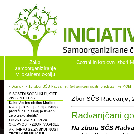
Zakaj
Četrtni in krajevni zbori 
samoorganiziranje
v lokalnem okolju
Domov
13. zbor SČS Radvanje: Radvanjčani gostili predstavnike MOM
S SOSEDI SOOBLIKUJ, KJER
Zbor SČS Radvanje, 
ŽIVIŠ IN DELAŠ
Kako Mestna občina Maribor
izvaja projekte participativnega
proračuna in zakaj je izvedbi
Radvanjčani go
zelo težko slediti?
ODPRTI PROSTORI ZA
SKUPNOST - ZBORI V APRILU
Na zboru SČS Radvanje
AKTIVIRAJ SE ZA SKUPNOST -
ZBORI V FEBRUARJU