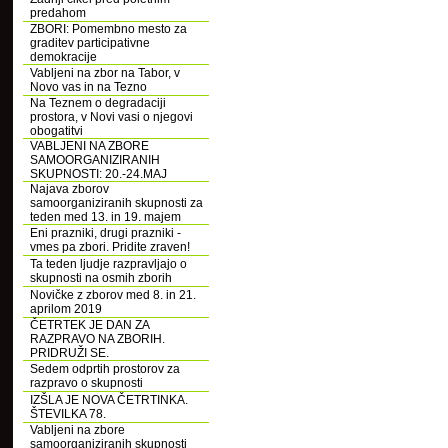
predahom
ZBORI: Pomembno mesto za
graditev participativne
demokracije
Vabljeni na zbor na Tabor, v
Novo vas in na Tezno
Na Teznem o degradaciji
prostora, v Novi vasi o njegovi
obogatitvi
VABLJENI NA ZBORE
SAMOORGANIZIRANIH
SKUPNOSTI: 20.-24.MAJ
Najava zborov
samoorganiziranih skupnosti za
teden med 13. in 19. majem
Eni prazniki, drugi prazniki -
vmes pa zbori. Pridite zraven!
Ta teden ljudje razpravljajo o
skupnosti na osmih zborih
Novičke z zborov med 8. in 21.
aprilom 2019
ČETRTEK JE DAN ZA
RAZPRAVO NA ZBORIH.
PRIDRUŽI SE.
Sedem odprtih prostorov za
razpravo o skupnosti
IZŠLA JE NOVA ČETRTINKA.
ŠTEVILKA 78.
Vabljeni na zbore
samoorganiziranih skupnosti