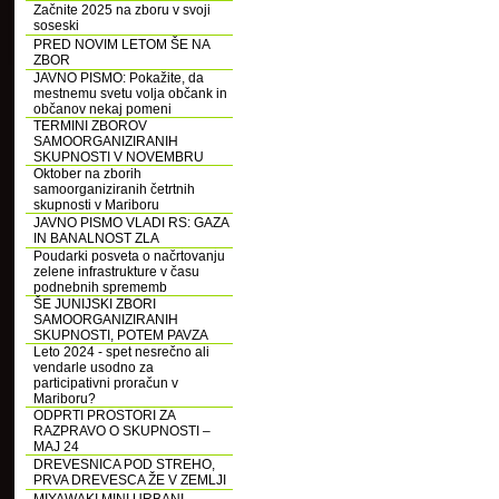
Začnite 2025 na zboru v svoji
soseski
PRED NOVIM LETOM ŠE NA
ZBOR
JAVNO PISMO: Pokažite, da
mestnemu svetu volja občank in
občanov nekaj pomeni
TERMINI ZBOROV
SAMOORGANIZIRANIH
SKUPNOSTI V NOVEMBRU
Oktober na zborih
samoorganiziranih četrtnih
skupnosti v Mariboru
JAVNO PISMO VLADI RS: GAZA
IN BANALNOST ZLA
Poudarki posveta o načrtovanju
zelene infrastrukture v času
podnebnih sprememb
ŠE JUNIJSKI ZBORI
SAMOORGANIZIRANIH
SKUPNOSTI, POTEM PAVZA
Leto 2024 - spet nesrečno ali
vendarle usodno za
participativni proračun v
Mariboru?
ODPRTI PROSTORI ZA
RAZPRAVO O SKUPNOSTI –
MAJ 24
DREVESNICA POD STREHO,
PRVA DREVESCA ŽE V ZEMLJI