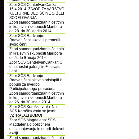
Zbor SČS CenterIvanCankar,
16.4.2014: ZAVOD ZA VARSTVO
KULTURNE DEDIŠČINE SI ŽELI
SODELOVANJA
Zbori samoorganiziranih četrtnih
in krajevnih skupnosti Maribora
od 28. do 30. aprila 2014
Zbor SČS Radvanje:
Radvanjčani s kolesi premerili
svojo četrt
Zbori samoorganiziranih četrtnih
in krajevnih skupnosti Maribora
od 5. do 9. maja 2014
Zbor SČS CenterIvanCankar: O
umetnostni galeriji in Festivalu
Lent
Zbor SČS Radvanje:
Radvanjčani aktivno pristopili k
pobudi za uvedbo
Participatornega proračuna
Zbori samoorganiziranih četrtnih
in krajevnih skupnosti Maribora
od 26. do 30. maja 2014
Zbor SČS Koroška vrata: Na
SČS Koroška vrata so jasni:
VZTRAJALI BOMO!
Zbor SČS Magdalena: SČS
Magdalena o političnem
opismenjevanju in odprti delovni
akciji
Zbori samoorganiziranih četrtnih