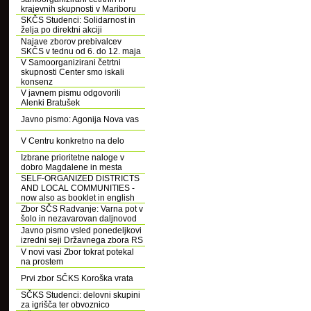
krajevnih skupnosti v Mariboru
SKČS Studenci: Solidarnost in
želja po direktni akciji
Najave zborov prebivalcev
SKČS v tednu od 6. do 12. maja
V Samoorganizirani četrtni
skupnosti Center smo iskali
konsenz
V javnem pismu odgovorili
Alenki Bratušek
Javno pismo: Agonija Nova vas
V Centru konkretno na delo
Izbrane prioritetne naloge v
dobro Magdalene in mesta
SELF-ORGANIZED DISTRICTS
AND LOCAL COMMUNITIES -
now also as booklet in english
Zbor SČS Radvanje: Varna pot v
šolo in nezavarovan daljnovod
Javno pismo vsled ponedeljkovi
izredni seji Državnega zbora RS
V novi vasi Zbor tokrat potekal
na prostem
Prvi zbor SČKS Koroška vrata
SČKS Studenci: delovni skupini
za igrišča ter obvoznico