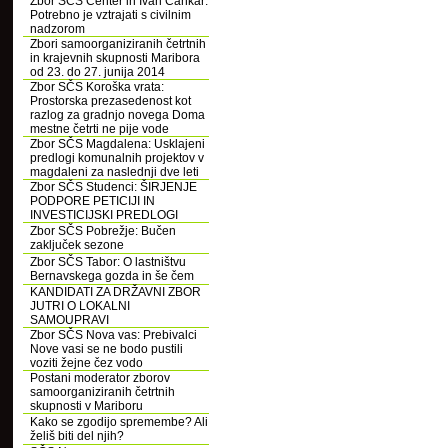
Zbor SČS Center in Ivan Cankar:
Potrebno je vztrajati s civilnim
nadzorom
Zbori samoorganiziranih četrtnih
in krajevnih skupnosti Maribora
od 23. do 27. junija 2014
Zbor SČS Koroška vrata:
Prostorska prezasedenost kot
razlog za gradnjo novega Doma
mestne četrti ne pije vode
Zbor SČS Magdalena: Usklajeni
predlogi komunalnih projektov v
magdaleni za naslednji dve leti
Zbor SČS Studenci: ŠIRJENJE
PODPORE PETICIJI IN
INVESTICIJSKI PREDLOGI
Zbor SČS Pobrežje: Bučen
zaključek sezone
Zbor SČS Tabor: O lastništvu
Bernavskega gozda in še čem
KANDIDATI ZA DRŽAVNI ZBOR
JUTRI O LOKALNI
SAMOUPRAVI
Zbor SČS Nova vas: Prebivalci
Nove vasi se ne bodo pustili
voziti žejne čez vodo
Postani moderator zborov
samoorganiziranih četrtnih
skupnosti v Mariboru
Kako se zgodijo spremembe? Ali
želiš biti del njih?