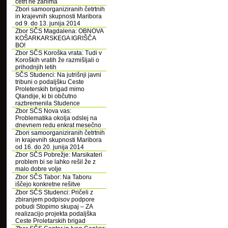
četrt ne zanima
Zbori samoorganiziranih četrtnih
in krajevnih skupnosti Maribora
od 9. do 13. junija 2014
Zbor SČS Magdalena: OBNOVA
KOŠARKARSKEGA IGRIŠČA
BO!
Zbor SČS Koroška vrata: Tudi v
Koroških vratih že razmišljali o
prihodnjih letih
SČS Studenci: Na jutrišnji javni
tribuni o podaljšku Ceste
Proleterskih brigad mimo
Qlandije, ki bi občutno
razbremenila Studence
Zbor SČS Nova vas:
Problematika okolja odslej na
dnevnem redu enkrat mesečno
Zbori samoorganiziranih četrtnih
in krajevnih skupnosti Maribora
od 16. do 20. junija 2014
Zbor SČS Pobrežje: Marsikateri
problem bi se lahko rešil že z
malo dobre volje
Zbor SČS Tabor: Na Taboru
iščejo konkretne rešitve
Zbor SČS Studenci: Pričeli z
zbiranjem podpisov podpore
pobudi Stopimo skupaj – ZA
realizacijo projekta podaljška
Ceste Proletarskih brigad