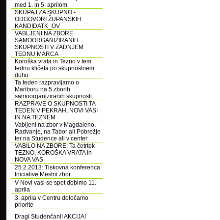
med 1. in 5. aprilom
SKUPAJ ZA SKUPNO -
ODGOVORI ŽUPANSKIH
KANDIDATK_OV
VABLJENI NA ZBORE
SAMOORGANIZIRANIH
SKUPNOSTI V ZADNJEM
TEDNU MARCA
Koroška vrata in Tezno v tem
tednu kličeta po skupnostnem
duhu
Ta teden razpravljamo o
Mariboru na 5 zborih
samoorganiziranih skupnosti
RAZPRAVE O SKUPNOSTI TA
TEDEN V PEKRAH, NOVI VASI
IN NA TEZNEM
Vabljeni na zbor v Magdaleno,
Radvanje, na Tabor ali Pobrežje
ter na Studence ali v center
VABILO NA ZBORE: Ta četrtek
TEZNO, KOROŠKA VRATA in
NOVA VAS
25.2.2013: Tiskovna konferenca
Iniciative Mestni zbor
V Novi vasi se spet dobimo 11.
aprila
3. aprila v Centru določamo
priorite
Dragi Studenčani! AKCIJA!