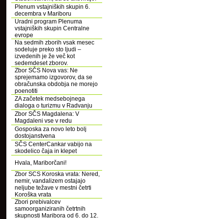
Plenum vstajniških skupin 6.
decembra v Mariboru
Uradni program Plenuma
vstajniških skupin Centralne
evrope
Na sedmih zborih vsak mesec
sodeluje preko sto ljudi –
izvedenih je že več kot
sedemdeset zborov.
Zbor SČS Nova vas: Ne
sprejemamo izgovorov, da se
obračunska obdobja ne morejo
poenotiti
ZA začetek medsebojnega
dialoga o turizmu v Radvanju
Zbor SČS Magdalena: V
Magdaleni vse v redu
Gosposka za novo leto bolj
dostojanstvena
SČS CenterCankar vabijo na
skodelico čaja in klepet
Hvala, Mariborčani!
Zbor SCS Koroska vrata: Nered,
nemir, vandalizem ostajajo
neljube težave v mestni četrti
Koroška vrata
Zbori prebivalcev
samoorganiziranih četrtnih
skupnosti Maribora od 6. do 12.