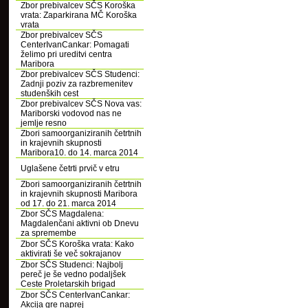
Zbor prebivalcev SČS Koroška
vrata: Zaparkirana MČ Koroška
vrata
Zbor prebivalcev SČS
CenterIvanCankar: Pomagati
želimo pri ureditvi centra
Maribora
Zbor prebivalcev SČS Studenci:
Zadnji poziv za razbremenitev
studenških cest
Zbor prebivalcev SČS Nova vas:
Mariborski vodovod nas ne
jemlje resno
Zbori samoorganiziranih četrtnih
in krajevnih skupnosti
Maribora10. do 14. marca 2014
Uglašene četrti prvič v etru
Zbori samoorganiziranih četrtnih
in krajevnih skupnosti Maribora
od 17. do 21. marca 2014
Zbor SČS Magdalena:
Magdalenčani aktivni ob Dnevu
za spremembe
Zbor SČS Koroška vrata: Kako
aktivirati še več sokrajanov
Zbor SČS Studenci: Najbolj
pereč je še vedno podaljšek
Ceste Proletarskih brigad
Zbor SČS CenterIvanCankar:
Akcija gre naprej