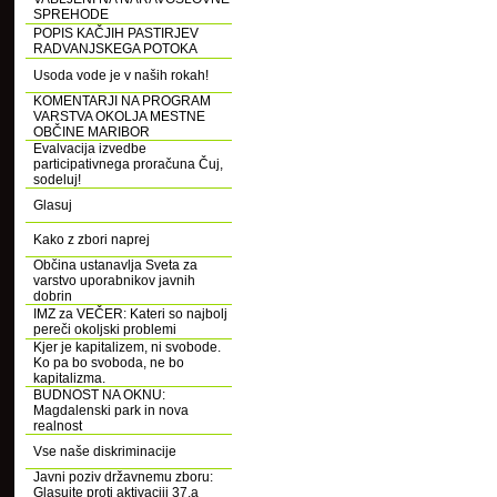
SPREHODE
POPIS KAČJIH PASTIRJEV
RADVANJSKEGA POTOKA
Usoda vode je v naših rokah!
KOMENTARJI NA PROGRAM
VARSTVA OKOLJA MESTNE
OBČINE MARIBOR
Evalvacija izvedbe
participativnega proračuna Čuj,
sodeluj!
Glasuj
Kako z zbori naprej
Občina ustanavlja Sveta za
varstvo uporabnikov javnih
dobrin
IMZ za VEČER: Kateri so najbolj
pereči okoljski problemi
Kjer je kapitalizem, ni svobode.
Ko pa bo svoboda, ne bo
kapitalizma.
BUDNOST NA OKNU:
Magdalenski park in nova
realnost
Vse naše diskriminacije
Javni poziv državnemu zboru:
Glasujte proti aktivaciji 37.a