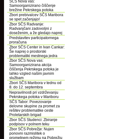
SČS Nova vas:
Samoorganizirano čiščenje
brežine Pekrskega potoka
Zbori prebivalcev SČS Maribora
se spet začenjajo!
Zbor SČS Radvanje:
Radvanjčani zadovoljni z
doseženim, a že gledajo naprej
Predstavitev participatornega
proračuna
Zbor SČS Center in Ivan Cankar:
Še naprej o prostorski
problematiki mestnega jedra
Zbor SČS Nova vas:
Samoorganizirana akcija
čiščenja Pekrskega potoka je
lahko vzgled našim javnim
službam
Zbori SČS Maribora v tednu od
8. do 12. septembra
Nepravilnosti pri vzdrževanju
Pekrskega potoka v Mariboru
SČS Tabor: Povezovanje
delovne skupine za promet za
rešitev problematike ceste
Proletarskih brigad
Zbor SČS Studenci: Zbiranje
podpisov v polnem teku
Zbor SČS Pobrežje: Nujen
ponovni razmislitek o
prometnem režimu na Pobrežju