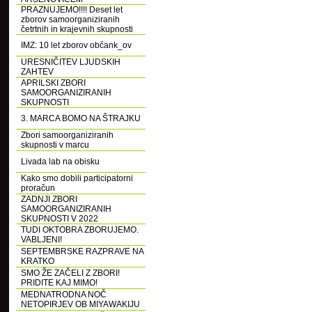
PRAZNUJEMO!!!! Deset let
zborov samoorganiziranih
četrtnih in krajevnih skupnosti
IMZ: 10 let zborov občank_ov
URESNIČITEV LJUDSKIH
ZAHTEV
APRILSKI ZBORI
SAMOORGANIZIRANIH
SKUPNOSTI
3. MARCA BOMO NA ŠTRAJKU
Zbori samoorganiziranih
skupnosti v marcu
Livada lab na obisku
Kako smo dobili participatorni
proračun
ZADNJI ZBORI
SAMOORGANIZIRANIH
SKUPNOSTI V 2022
TUDI OKTOBRA ZBORUJEMO.
VABLJENI!
SEPTEMBRSKE RAZPRAVE NA
KRATKO
SMO ŽE ZAČELI Z ZBORI!
PRIDITE KAJ MIMO!
MEDNATRODNA NOČ
NETOPIRJEV OB MIYAWAKIJU