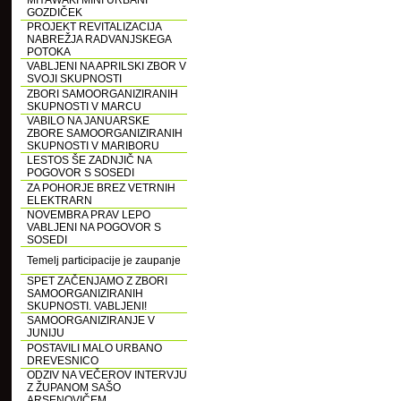
MIYAWAKI MINI URBANI
GOZDIČEK
PROJEKT REVITALIZACIJA
NABREŽJA RADVANJSKEGA
POTOKA
VABLJENI NA APRILSKI ZBOR V
SVOJI SKUPNOSTI
ZBORI SAMOORGANIZIRANIH
SKUPNOSTI V MARCU
VABILO NA JANUARSKE
ZBORE SAMOORGANIZIRANIH
SKUPNOSTI V MARIBORU
LESTOS ŠE ZADNJIČ NA
POGOVOR S SOSEDI
ZA POHORJE BREZ VETRNIH
ELEKTRARN
NOVEMBRA PRAV LEPO
VABLJENI NA POGOVOR S
SOSEDI
Temelj participacije je zaupanje
SPET ZAČENJAMO Z ZBORI
SAMOORGANIZIRANIH
SKUPNOSTI. VABLJENI!
SAMOORGANIZIRANJE V
JUNIJU
POSTAVILI MALO URBANO
DREVESNICO
ODZIV NA VEČEROV INTERVJU
Z ŽUPANOM SAŠO
ARSENOVIČEM