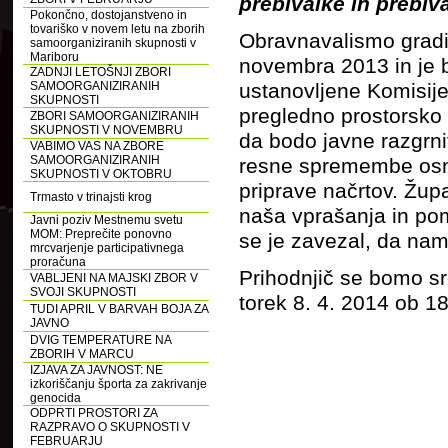
prebivalke in prebiv
Pokončno, dostojanstveno in
tovariško v novem letu na zborih
Obravnavalismo gradi
samoorganiziranih skupnosti v
Mariboru
novembra 2013 in je 
ZADNJI LETOŠNJI ZBORI
SAMOORGANIZIRANIH
ustanovljene Komisije
SKUPNOSTI
pregledno prostorsko
ZBORI SAMOORGANIZIRANIH
SKUPNOSTI V NOVEMBRU
da bodo javne razgrn
VABIMO VAS NA ZBORE
SAMOORGANIZIRANIH
resne spremembe osnu
SKUPNOSTI V OKTOBRU
priprave načrtov. Župa
Trmasto v trinajsti krog
naša vprašanja in pom
Javni poziv Mestnemu svetu
MOM: Preprečite ponovno
se je zavezal, da nam
mrcvarjenje participativnega
proračuna
Prihodnjič se bomo sr
VABLJENI NA MAJSKI ZBOR V
SVOJI SKUPNOSTI
torek 8. 4. 2014 ob 18.
TUDI APRIL V BARVAH BOJA ZA
JAVNO
DVIG TEMPERATURE NA
ZBORIH V MARCU
IZJAVA ZA JAVNOST: NE
izkoriščanju športa za zakrivanje
genocida
ODPRTI PROSTORI ZA
RAZPRAVO O SKUPNOSTI V
FEBRUARJU