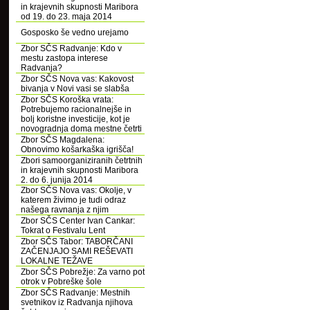
in krajevnih skupnosti Maribora
od 19. do 23. maja 2014
Gosposko še vedno urejamo
Zbor SČS Radvanje: Kdo v
mestu zastopa interese
Radvanja?
Zbor SČS Nova vas: Kakovost
bivanja v Novi vasi se slabša
Zbor SČS Koroška vrata:
Potrebujemo racionalnejše in
bolj koristne investicije, kot je
novogradnja doma mestne četrti
Zbor SČS Magdalena:
Obnovimo košarkaška igrišča!
Zbori samoorganiziranih četrtnih
in krajevnih skupnosti Maribora
2. do 6. junija 2014
Zbor SČS Nova vas: Okolje, v
katerem živimo je tudi odraz
našega ravnanja z njim
Zbor SČS Center Ivan Cankar:
Tokrat o Festivalu Lent
Zbor SČS Tabor: TABORČANI
ZAČENJAJO SAMI REŠEVATI
LOKALNE TEŽAVE
Zbor SČS Pobrežje: Za varno pot
otrok v Pobreške šole
Zbor SČS Radvanje: Mestnih
svetnikov iz Radvanja njihova