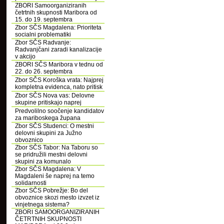
ZBORI Samoorganiziranih
četrtnih skupnosti Maribora od
15. do 19. septembra
Zbor SČS Magdalena: Prioriteta
socialni problematiki
Zbor SČS Radvanje:
Radvanjčani zaradi kanalizacije
v akcijo
ZBORI SČS Maribora v tednu od
22. do 26. septembra
Zbor SČS Koroška vrata: Najprej
kompletna evidenca, nato pritisk
Zbor SČS Nova vas: Delovne
skupine pritiskajo naprej
Predvolilno soočenje kandidatov
za mariboskega župana
Zbor SČS Studenci: O mestni
delovni skupini za Južno
obvoznico
Zbor SČS Tabor: Na Taboru so
se pridružili mestni delovni
skupini za komunalo
Zbor SČS Magdalena: V
Magdaleni še naprej na temo
solidarnosti
Zbor SČS Pobrežje: Bo del
obvoznice skozi mesto izvzet iz
vinjetnega sistema?
ZBORI SAMOORGANIZIRANIH
ČETRTNIH SKUPNOSTI