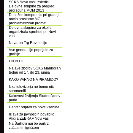
SČKS Nova vas: Izsledki
Delovne skupine za pregled
proračuna MOM 2013
Dosežen kompromis pri gradnji
novih prostorov MČ,
problematiziran promet
Delovna skupina za okolje
organizirala sprehod po Novi
vasi
Nevaren Trg Revolucije
Vse generacije poprijele za
grablje
EN BOJ!
Najave zborov SČKS Maribora v
tednu od 17. do 23. junija
KAKO VARNO NA PIRAMIDO?
Izza televizorja ne bomo nič
spremenili
Kakovost življenja Studenčanov
pada
Center odpreti za nove vsebine
Izjava za javnost in povabilo:
Akcija ZEBRA v Novi vasi
Na Šarhovi naj bo park z
začasnim igriščem