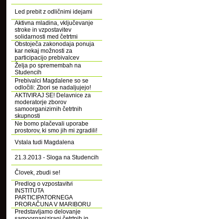
Led prebit z odličnimi idejami
Aktivna mladina, vključevanje
stroke in vzpostavitev
solidarnosti med četrtmi
Obstoječa zakonodaja ponuja
kar nekaj možnosti za
participacijo prebivalcev
Želja po spremembah na
Studencih
Prebivalci Magdalene so se
odločili: Zbori se nadaljujejo!
AKTIVIRAJ SE! Delavnice za
moderatorje zborov
samoorganizirnih četrtnih
skupnosti
Ne bomo plačevali uporabe
prostorov, ki smo jih mi zgradili!
Vstala tudi Magdalena
21.3.2013 - Sloga na Studencih
Človek, zbudi se!
Predlog o vzpostavitvi
INSTITUTA
PARTICIPATORNEGA
PRORAČUNA V MARIBORU
Predstavljamo delovanje
samoorganizirani četrtnih in