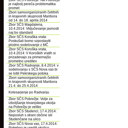
Zbor SČS Pobrežje: Na Pobrežju
je najbolj pereča problematika
promet
Zbori samoorganiziranih četrtnih
in krajevnih skupnosti Maribora
od 14. do 18. aprila 2014
Zbor SČS Magdalena,
10.4.2014: Vključevanje javnosti
naj bo standard
Zbor SČS Koraška vrata:
Poskušali bomo vzpostaviti
plodno sodelovanje z MČ
Zbor SČS Koroška vrata,
10.4.2014: V Koroških vratih si
prizadevajo za primernejšo
prometno ureditev
Zbor SČS Radvanje, 8.4.2014: v
sodelovanju s SČS Nova vas bi
se lotili Pekrskega potoka
Zbori samoorganiziranih četrtnih
in krajevnih skupnosti Maribora
21.4. do 25.4.2014
Kolesarjenje po Radvanju
Zbor SČS Pobrežje: Volje za
izboljšanje bivanjskega okolja
na Pobrežju je veliko
Zbor SČS Studenci, 17.4.2014:
Neposluh s strani občine sili
Studenčane na ulico
Zbor SČS Nova vas, 17.4.2014:
Potrebno je urediti okolico