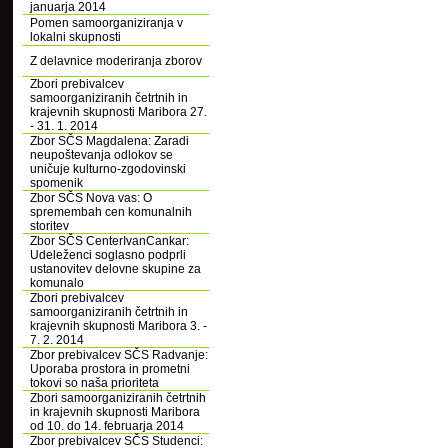
januarja 2014
Pomen samoorganiziranja v
lokalni skupnosti
Z delavnice moderiranja zborov
Zbori prebivalcev
samoorganiziranih četrtnih in
krajevnih skupnosti Maribora 27.
- 31. 1. 2014
Zbor SČS Magdalena: Zaradi
neupoštevanja odlokov se
uničuje kulturno-zgodovinski
spomenik
Zbor SČS Nova vas: O
spremembah cen komunalnih
storitev
Zbor SČS CenterIvanCankar:
Udeleženci soglasno podprli
ustanovitev delovne skupine za
komunalo
Zbori prebivalcev
samoorganiziranih četrtnih in
krajevnih skupnosti Maribora 3. -
7. 2. 2014
Zbor prebivalcev SČS Radvanje:
Uporaba prostora in prometni
tokovi so naša prioriteta
Zbori samoorganiziranih četrtnih
in krajevnih skupnosti Maribora
od 10. do 14. februarja 2014
Zbor prebivalcev SČS Studenci: