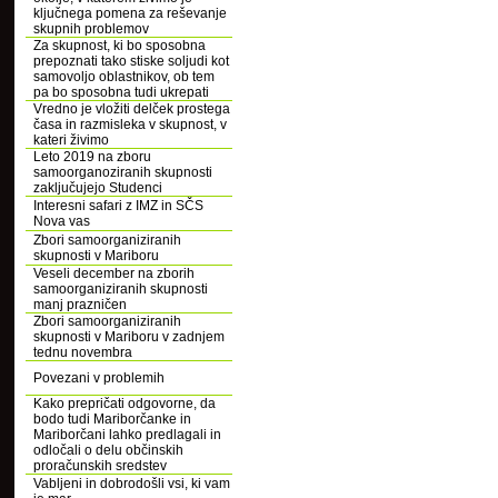
ključnega pomena za reševanje
skupnih problemov
Za skupnost, ki bo sposobna
prepoznati tako stiske soljudi kot
samovoljo oblastnikov, ob tem
pa bo sposobna tudi ukrepati
Vredno je vložiti delček prostega
časa in razmisleka v skupnost, v
kateri živimo
Leto 2019 na zboru
samoorganoziranih skupnosti
zaključujejo Studenci
Interesni safari z IMZ in SČS
Nova vas
Zbori samoorganiziranih
skupnosti v Mariboru
Veseli december na zborih
samoorganiziranih skupnosti
manj prazničen
Zbori samoorganiziranih
skupnosti v Mariboru v zadnjem
tednu novembra
Povezani v problemih
Kako prepričati odgovorne, da
bodo tudi Mariborčanke in
Mariborčani lahko predlagali in
odločali o delu občinskih
proračunskih sredstev
Vabljeni in dobrodošli vsi, ki vam