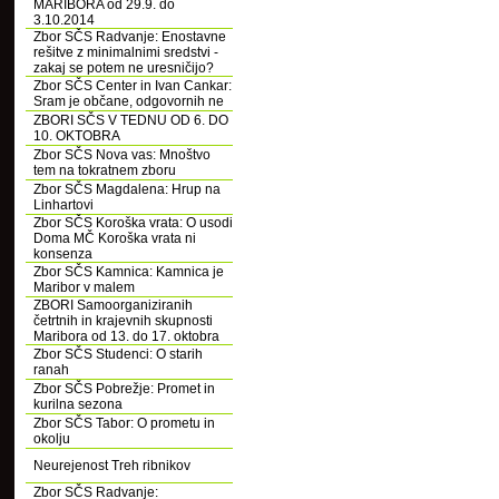
MARIBORA od 29.9. do
3.10.2014
Zbor SČS Radvanje: Enostavne
rešitve z minimalnimi sredstvi -
zakaj se potem ne uresničijo?
Zbor SČS Center in Ivan Cankar:
Sram je občane, odgovornih ne
ZBORI SČS V TEDNU OD 6. DO
10. OKTOBRA
Zbor SČS Nova vas: Mnoštvo
tem na tokratnem zboru
Zbor SČS Magdalena: Hrup na
Linhartovi
Zbor SČS Koroška vrata: O usodi
Doma MČ Koroška vrata ni
konsenza
Zbor SČS Kamnica: Kamnica je
Maribor v malem
ZBORI Samoorganiziranih
četrtnih in krajevnih skupnosti
Maribora od 13. do 17. oktobra
Zbor SČS Studenci: O starih
ranah
Zbor SČS Pobrežje: Promet in
kurilna sezona
Zbor SČS Tabor: O prometu in
okolju
Neurejenost Treh ribnikov
Zbor SČS Radvanje: