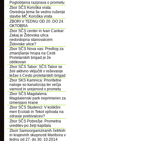
Poglobljena razprava o prometu
Zbor SČS Koroška vrata:
Osrednja tema še vedno rušenje
stavbe MČ Koroška vrata
ZBORI V TEDNU OD 20. DO 24.
OKTOBRA
Zbor SČS center in Ivan Cankar:
Zakaj je Židovska ulica
nedostopna stanovalcem
Židovske ulice?
Zbor SČS Nova vas: Predlog za
zmanjšanje hrupa na Cesti
Proletarskih brigad je že
oblikovan
Zbor SČS Tabor: SČS Tabor se
želi aktivno vključiti v reševanje
težav s Cesto proletarskih brigad
Zbor SKS Kamnica: Prioritetne
naloge so kanalizcija ter večja
varnost in urejenost v prometu
Zbor SČS Magdalena:
Magdalenski park neprimeren za
izmenjavo hrane
Zbor SČS Studenci: V kolikšni
meri Ecolab in Tekol vplivata na
zdravje prebivalcev?
Zbor SČS Pobrežje: Prometna
ureditev po želji kapitala
Zbori Samoorganiziranih četrtnih
in krajevnih skupnosti Maribora v
tednu od 27. do 30. 10.2014