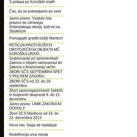
S potepa po Koroških vratih
Čas, da se potrepljamo po rami
Javno pismo: Vsakdo ima
pravico do zdravega
življenjskega okolja, tudi mi na
Studencih
Pomagajte graditi boljši Maribor!
PETICIJA PROTI RUŠITVI
OBSTOJEČEGA OBJEKTA MČ
KOROŠKA VRATA
Sodelovanje pri spremembah
Zakona o lokalni samoupravi ter
Zakona o financiranju občin
ZBORI SČS SEPTEMBRA SPET
V POLNEM ZAGONU
ZBORI SČS od 23. do 29.
septembra
Zbori samoorganiziranih četrtnih
in krajevnih skupnosti 9. do 15.
decembra
Javno pismo: UMIK ZAKONA NI
DOVOLJ!
Zbori SCS Maribora od 16. do
22. decembra 2013
Nova vas: Saga se nadaljuje
Redefinicija srca mesta