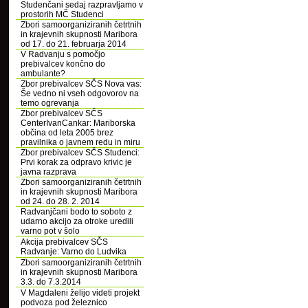
Studenčani sedaj razpravljamo v
prostorih MČ Studenci
Zbori samoorganiziranih četrtnih
in krajevnih skupnosti Maribora
od 17. do 21. februarja 2014
V Radvanju s pomočjo
prebivalcev končno do
ambulante?
Zbor prebivalcev SČS Nova vas:
Še vedno ni vseh odgovorov na
temo ogrevanja
Zbor prebivalcev SČS
CenterIvanCankar: Mariborska
občina od leta 2005 brez
pravilnika o javnem redu in miru
Zbor prebivalcev SČS Studenci:
Prvi korak za odpravo krivic je
javna razprava
Zbori samoorganiziranih četrtnih
in krajevnih skupnosti Maribora
od 24. do 28. 2. 2014
Radvanjčani bodo to soboto z
udarno akcijo za otroke uredili
varno pot v šolo
Akcija prebivalcev SČS
Radvanje: Varno do Ludvika
Zbori samoorganiziranih četrtnih
in krajevnih skupnosti Maribora
3.3. do 7.3.2014
V Magdaleni želijo videti projekt
podvoza pod železnico