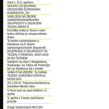
med 1. in 5. aprilom
SKUPAJ ZA SKUPNO -
ODGOVORI ŽUPANSKIH
KANDIDATK_OV
VABLJENI NA ZBORE
SAMOORGANIZIRANIH
SKUPNOSTI V ZADNJEM
TEDNU MARCA
Koroška vrata in Tezno v tem
tednu kličeta po skupnostnem
duhu
Ta teden razpravljamo o
Mariboru na 5 zborih
samoorganiziranih skupnosti
RAZPRAVE O SKUPNOSTI TA
TEDEN V PEKRAH, NOVI VASI
IN NA TEZNEM
Vabljeni na zbor v Magdaleno,
Radvanje, na Tabor ali Pobrežje
ter na Studence ali v center
VABILO NA ZBORE: Ta četrtek
TEZNO, KOROŠKA VRATA in
NOVA VAS
25.2.2013: Tiskovna konferenca
Iniciative Mestni zbor
V Novi vasi se spet dobimo 11.
aprila
3. aprila v Centru določamo
priorite
Dragi Studenčani! AKCIJA!