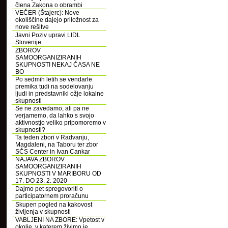
člena Zakona o obrambi
VEČER (Štajerc): Nove
okoliščine dajejo priložnost za
nove rešitve
Javni Poziv upravi LIDL
Slovenije
ZBOROV
SAMOORGANIZIRANIH
SKUPNOSTI NEKAJ ČASA NE
BO
Po sedmih letih se vendarle
premika tudi na sodelovanju
ljudi in predstavniki ožje lokalne
skupnosti
Se ne zavedamo, ali pa ne
verjamemo, da lahko s svojo
aktivnostjo veliko pripomoremo v
skupnosti?
Ta teden zbori v Radvanju,
Magdaleni, na Taboru ter zbor
SČS Center in Ivan Cankar
NAJAVA ZBOROV
SAMOORGANIZIRANIH
SKUPNOSTI V MARIBORU OD
17. DO 23. 2. 2020
Dajmo pet spregovoriti o
participatornem proračunu
Skupen pogled na kakovost
življenja v skupnosti
VABLJENI NA ZBORE: Vpetost v
okolje, v katerem živimo je