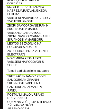
MIYAWAKI MINI URBANI
GOZDIČEK
PROJEKT REVITALIZACIJA
NABREŽJA RADVANJSKEGA
POTOKA
VABLJENI NA APRILSKI ZBOR V
SVOJI SKUPNOSTI
ZBORI SAMOORGANIZIRANIH
SKUPNOSTI V MARCU
VABILO NA JANUARSKE
ZBORE SAMOORGANIZIRANIH
SKUPNOSTI V MARIBORU
LESTOS ŠE ZADNJIČ NA
POGOVOR S SOSEDI
ZA POHORJE BREZ VETRNIH
ELEKTRARN
NOVEMBRA PRAV LEPO
VABLJENI NA POGOVOR S
SOSEDI
Temelj participacije je zaupanje
SPET ZAČENJAMO Z ZBORI
SAMOORGANIZIRANIH
SKUPNOSTI. VABLJENI!
SAMOORGANIZIRANJE V
JUNIJU
POSTAVILI MALO URBANO
DREVESNICO
ODZIV NA VEČEROV INTERVJU
Z ŽUPANOM SAŠO
ARSENOVIČEM