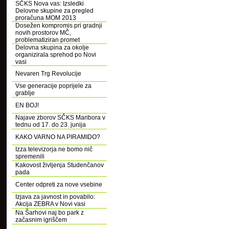
SČKS Nova vas: Izsledki
Delovne skupine za pregled
proračuna MOM 2013
Dosežen kompromis pri gradnji
novih prostorov MČ,
problematiziran promet
Delovna skupina za okolje
organizirala sprehod po Novi
vasi
Nevaren Trg Revolucije
Vse generacije poprijele za
grablje
EN BOJ!
Najave zborov SČKS Maribora v
tednu od 17. do 23. junija
KAKO VARNO NA PIRAMIDO?
Izza televizorja ne bomo nič
spremenili
Kakovost življenja Studenčanov
pada
Center odpreti za nove vsebine
Izjava za javnost in povabilo:
Akcija ZEBRA v Novi vasi
Na Šarhovi naj bo park z
začasnim igriščem