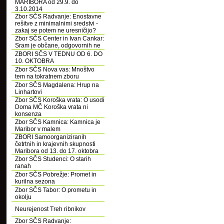
MARIBORA od 29.9. do
3.10.2014
Zbor SČS Radvanje: Enostavne
rešitve z minimalnimi sredstvi -
zakaj se potem ne uresničijo?
Zbor SČS Center in Ivan Cankar:
Sram je občane, odgovornih ne
ZBORI SČS V TEDNU OD 6. DO
10. OKTOBRA
Zbor SČS Nova vas: Mnoštvo
tem na tokratnem zboru
Zbor SČS Magdalena: Hrup na
Linhartovi
Zbor SČS Koroška vrata: O usodi
Doma MČ Koroška vrata ni
konsenza
Zbor SČS Kamnica: Kamnica je
Maribor v malem
ZBORI Samoorganiziranih
četrtnih in krajevnih skupnosti
Maribora od 13. do 17. oktobra
Zbor SČS Studenci: O starih
ranah
Zbor SČS Pobrežje: Promet in
kurilna sezona
Zbor SČS Tabor: O prometu in
okolju
Neurejenost Treh ribnikov
Zbor SČS Radvanje: