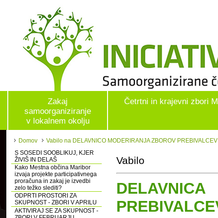
Zakaj
Četrtni in krajevni zbori 
samoorganiziranje
v lokalnem okolju
Domov
Vabilo na DELAVNICO MODERIRANJA ZBOROV PREBIVALCEV
S SOSEDI SOOBLIKUJ, KJER
Vabilo
ŽIVIŠ IN DELAŠ
Kako Mestna občina Maribor
izvaja projekte participativnega
proračuna in zakaj je izvedbi
DELAVNIC
zelo težko slediti?
ODPRTI PROSTORI ZA
PREBIVALCE
SKUPNOST - ZBORI V APRILU
AKTIVIRAJ SE ZA SKUPNOST -
ZBORI V FEBRUARJU