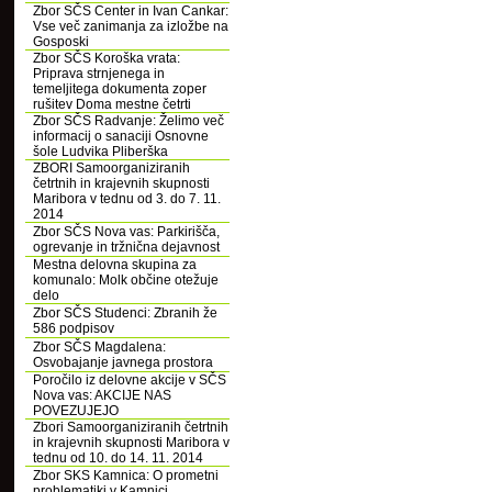
Zbor SČS Center in Ivan Cankar:
Vse več zanimanja za izložbe na
Gosposki
Zbor SČS Koroška vrata:
Priprava strnjenega in
temeljitega dokumenta zoper
rušitev Doma mestne četrti
Zbor SČS Radvanje: Želimo več
informacij o sanaciji Osnovne
šole Ludvika Pliberška
ZBORI Samoorganiziranih
četrtnih in krajevnih skupnosti
Maribora v tednu od 3. do 7. 11.
2014
Zbor SČS Nova vas: Parkirišča,
ogrevanje in tržnična dejavnost
Mestna delovna skupina za
komunalo: Molk občine otežuje
delo
Zbor SČS Studenci: Zbranih že
586 podpisov
Zbor SČS Magdalena:
Osvobajanje javnega prostora
Poročilo iz delovne akcije v SČS
Nova vas: AKCIJE NAS
POVEZUJEJO
Zbori Samoorganiziranih četrtnih
in krajevnih skupnosti Maribora v
tednu od 10. do 14. 11. 2014
Zbor SKS Kamnica: O prometni
problematiki v Kamnici