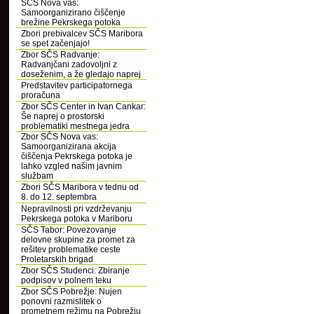
SČS Nova vas:
Samoorganizirano čiščenje
brežine Pekrskega potoka
Zbori prebivalcev SČS Maribora
se spet začenjajo!
Zbor SČS Radvanje:
Radvanjčani zadovoljni z
doseženim, a že gledajo naprej
Predstavitev participatornega
proračuna
Zbor SČS Center in Ivan Cankar:
Še naprej o prostorski
problematiki mestnega jedra
Zbor SČS Nova vas:
Samoorganizirana akcija
čiščenja Pekrskega potoka je
lahko vzgled našim javnim
službam
Zbori SČS Maribora v tednu od
8. do 12. septembra
Nepravilnosti pri vzdrževanju
Pekrskega potoka v Mariboru
SČS Tabor: Povezovanje
delovne skupine za promet za
rešitev problematike ceste
Proletarskih brigad
Zbor SČS Studenci: Zbiranje
podpisov v polnem teku
Zbor SČS Pobrežje: Nujen
ponovni razmislitek o
prometnem režimu na Pobrežju