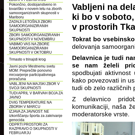
Vabljeni na de
Pokončno, dostojanstveno in
tovariško v novem letu na zborih
samoorganiziranih skupnosti v
ki bo v soboto,
Mariboru
ZADNJI LETOŠNJI ZBORI
v prostorih Tk
SAMOORGANIZIRANIH
SKUPNOSTI
ZBORI SAMOORGANIZIRANIH
Tokrat bo vsebinsko
SKUPNOSTI V NOVEMBRU
VABIMO VAS NA ZBORE
delovanja samoorganiz
SAMOORGANIZIRANIH
SKUPNOSTI V OKTOBRU
Delavnica je tudi n
Trmasto v trinajsti krog
se nam želeli prid
Javni poziv Mestnemu svetu
MOM: Preprečite ponovno
spodbujati aktivnost
mrcvarjenje participativnega
proračuna
kako povezovati in usm
VABLJENI NA MAJSKI ZBOR V
tudi ob zelo različnih
SVOJI SKUPNOSTI
TUDI APRIL V BARVAH BOJA ZA
JAVNO
Z delavnico prido
DVIG TEMPERATURE NA
komunikaciji, naša ž
ZBORIH V MARCU
IZJAVA ZA JAVNOST: NE
moderatorske vrste.
izkoriščanju športa za zakrivanje
genocida
ODPRTI PROSTORI ZA
RAZPRAVO O SKUPNOSTI V
FEBRUARJU