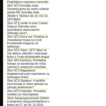
Poglobljena razprava o prometu
Zbor SČS Koroška vrata:
Osrednja tema še vedno rušenje
stavbe MČ Koroška vrata
ZBORI V TEDNU OD 20. DO 24.
OKTOBRA
Zbor SČS center in Ivan Cankar:
Zakaj je Židovska ulica
nedostopna stanovalcem
Židovske ulice?
Zbor SČS Nova vas: Predlog za
zmanjšanje hrupa na Cesti
Proletarskih brigad je že
oblikovan
Zbor SČS Tabor: SČS Tabor se
želi aktivno vključiti v reševanje
težav s Cesto proletarskih brigad
Zbor SKS Kamnica: Prioritetne
naloge so kanalizcija ter večja
varnost in urejenost v prometu
Zbor SČS Magdalena:
Magdalenski park neprimeren za
izmenjavo hrane
Zbor SČS Studenci: V kolikšni
meri Ecolab in Tekol vplivata na
zdravje prebivalcev?
Zbor SČS Pobrežje: Prometna
ureditev po želji kapitala
Zbori Samoorganiziranih četrtnih
in krajevnih skupnosti Maribora v
tednu od 27. do 30. 10.2014