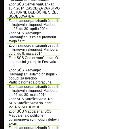
Zbor SČS CenterIvanCankar,
16.4.2014: ZAVOD ZA VARSTVO
KULTURNE DEDIŠČINE SI ŽELI
SODELOVANJA
Zbori samoorganiziranih četrtnih
in krajevnih skupnosti Maribora
od 28. do 30. aprila 2014
Zbor SČS Radvanje:
Radvanjčani s kolesi premerili
svojo četrt
Zbori samoorganiziranih četrtnih
in krajevnih skupnosti Maribora
od 5. do 9. maja 2014
Zbor SČS CenterIvanCankar: O
umetnostni galeriji in Festivalu
Lent
Zbor SČS Radvanje:
Radvanjčani aktivno pristopili k
pobudi za uvedbo
Participatornega proračuna
Zbori samoorganiziranih četrtnih
in krajevnih skupnosti Maribora
od 26. do 30. maja 2014
Zbor SČS Koroška vrata: Na
SČS Koroška vrata so jasni:
VZTRAJALI BOMO!
Zbor SČS Magdalena: SČS
Magdalena o političnem
opismenjevanju in odprti delovni
akciji
Zbori samoorganiziranih četrtnih