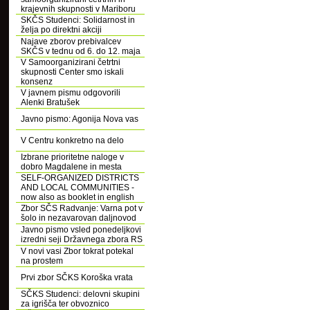
krajevnih skupnosti v Mariboru
SKČS Studenci: Solidarnost in
želja po direktni akciji
Najave zborov prebivalcev
SKČS v tednu od 6. do 12. maja
V Samoorganizirani četrtni
skupnosti Center smo iskali
konsenz
V javnem pismu odgovorili
Alenki Bratušek
Javno pismo: Agonija Nova vas
V Centru konkretno na delo
Izbrane prioritetne naloge v
dobro Magdalene in mesta
SELF-ORGANIZED DISTRICTS
AND LOCAL COMMUNITIES -
now also as booklet in english
Zbor SČS Radvanje: Varna pot v
šolo in nezavarovan daljnovod
Javno pismo vsled ponedeljkovi
izredni seji Državnega zbora RS
V novi vasi Zbor tokrat potekal
na prostem
Prvi zbor SČKS Koroška vrata
SČKS Studenci: delovni skupini
za igrišča ter obvoznico