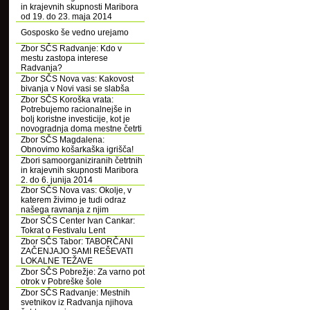
in krajevnih skupnosti Maribora
od 19. do 23. maja 2014
Gosposko še vedno urejamo
Zbor SČS Radvanje: Kdo v
mestu zastopa interese
Radvanja?
Zbor SČS Nova vas: Kakovost
bivanja v Novi vasi se slabša
Zbor SČS Koroška vrata:
Potrebujemo racionalnejše in
bolj koristne investicije, kot je
novogradnja doma mestne četrti
Zbor SČS Magdalena:
Obnovimo košarkaška igrišča!
Zbori samoorganiziranih četrtnih
in krajevnih skupnosti Maribora
2. do 6. junija 2014
Zbor SČS Nova vas: Okolje, v
katerem živimo je tudi odraz
našega ravnanja z njim
Zbor SČS Center Ivan Cankar:
Tokrat o Festivalu Lent
Zbor SČS Tabor: TABORČANI
ZAČENJAJO SAMI REŠEVATI
LOKALNE TEŽAVE
Zbor SČS Pobrežje: Za varno pot
otrok v Pobreške šole
Zbor SČS Radvanje: Mestnih
svetnikov iz Radvanja njihova