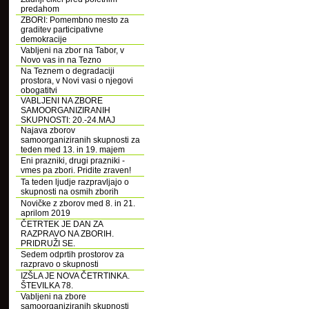
predahom
ZBORI: Pomembno mesto za
graditev participativne
demokracije
Vabljeni na zbor na Tabor, v
Novo vas in na Tezno
Na Teznem o degradaciji
prostora, v Novi vasi o njegovi
obogatitvi
VABLJENI NA ZBORE
SAMOORGANIZIRANIH
SKUPNOSTI: 20.-24.MAJ
Najava zborov
samoorganiziranih skupnosti za
teden med 13. in 19. majem
Eni prazniki, drugi prazniki -
vmes pa zbori. Pridite zraven!
Ta teden ljudje razpravljajo o
skupnosti na osmih zborih
Novičke z zborov med 8. in 21.
aprilom 2019
ČETRTEK JE DAN ZA
RAZPRAVO NA ZBORIH.
PRIDRUŽI SE.
Sedem odprtih prostorov za
razpravo o skupnosti
IZŠLA JE NOVA ČETRTINKA.
ŠTEVILKA 78.
Vabljeni na zbore
samoorganiziranih skupnosti