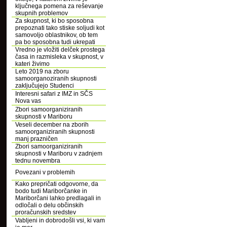
ključnega pomena za reševanje
skupnih problemov
Za skupnost, ki bo sposobna
prepoznati tako stiske soljudi kot
samovoljo oblastnikov, ob tem
pa bo sposobna tudi ukrepati
Vredno je vložiti delček prostega
časa in razmisleka v skupnost, v
kateri živimo
Leto 2019 na zboru
samoorganoziranih skupnosti
zaključujejo Studenci
Interesni safari z IMZ in SČS
Nova vas
Zbori samoorganiziranih
skupnosti v Mariboru
Veseli december na zborih
samoorganiziranih skupnosti
manj prazničen
Zbori samoorganiziranih
skupnosti v Mariboru v zadnjem
tednu novembra
Povezani v problemih
Kako prepričati odgovorne, da
bodo tudi Mariborčanke in
Mariborčani lahko predlagali in
odločali o delu občinskih
proračunskih sredstev
Vabljeni in dobrodošli vsi, ki vam