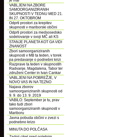
je mar
VABLJENI NA ZBORE
SAMOORGANIZIRANIH
SKUPNOSTI V TEDNU MED 21.
IN 27. OKTOBROM
Odprti prostori za krepitev
skupnosti v mariborski občini
Odprti prostori za medsosedsko
sodelovanje v svoji MČ ali KS
STANJE PLANETA KOT GA VIDI
ZNANOST
Zbori samoorganiziranih
skupnosti v MB ta teden, v torek
pa predavanje o podnebni krizi
Razprave ta teden v skupnostih
Radvanje, Magdalena, Tabor ter
združeni Center in Ivan Cankar
VABLJENI NA POBREŽJE, V
NOVO VAS IN NA TEZNO
Najava zborov
samoorganiziranih skupnosti od
9. 9. do 13. 9. 2019
VABILO: September je tu, prav
tako tudi zbori
samoorganiziranih skupnosti v
Mariboru
Javna pobuda občini v zvezi s
podnebno krizo
MINUTA DO POLČASA
Zadnji cikel pred poletnim