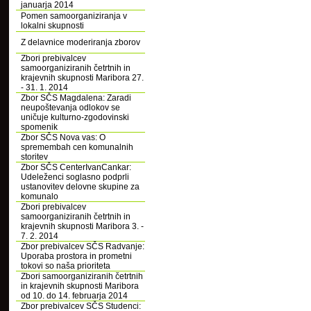
januarja 2014
Pomen samoorganiziranja v
lokalni skupnosti
Z delavnice moderiranja zborov
Zbori prebivalcev
samoorganiziranih četrtnih in
krajevnih skupnosti Maribora 27.
- 31. 1. 2014
Zbor SČS Magdalena: Zaradi
neupoštevanja odlokov se
uničuje kulturno-zgodovinski
spomenik
Zbor SČS Nova vas: O
spremembah cen komunalnih
storitev
Zbor SČS CenterIvanCankar:
Udeleženci soglasno podprli
ustanovitev delovne skupine za
komunalo
Zbori prebivalcev
samoorganiziranih četrtnih in
krajevnih skupnosti Maribora 3. -
7. 2. 2014
Zbor prebivalcev SČS Radvanje:
Uporaba prostora in prometni
tokovi so naša prioriteta
Zbori samoorganiziranih četrtnih
in krajevnih skupnosti Maribora
od 10. do 14. februarja 2014
Zbor prebivalcev SČS Studenci: