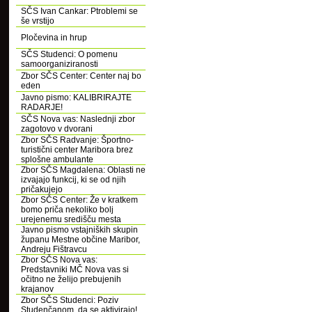
SČS Ivan Cankar: Ptroblemi se
še vrstijo
Pločevina in hrup
SČS Studenci: O pomenu
samoorganiziranosti
Zbor SČS Center: Center naj bo
eden
Javno pismo: KALIBRIRAJTE
RADARJE!
SČS Nova vas: Naslednji zbor
zagotovo v dvorani
Zbor SČS Radvanje: Športno-
turistični center Maribora brez
splošne ambulante
Zbor SČS Magdalena: Oblasti ne
izvajajo funkcij, ki se od njih
pričakujejo
Zbor SČS Center: Že v kratkem
bomo priča nekoliko bolj
urejenemu središču mesta
Javno pismo vstajniških skupin
županu Mestne občine Maribor,
Andreju Fištravcu
Zbor SČS Nova vas:
Predstavniki MČ Nova vas si
očitno ne želijo prebujenih
krajanov
Zbor SČS Studenci: Poziv
Studenčanom, da se aktivirajo!