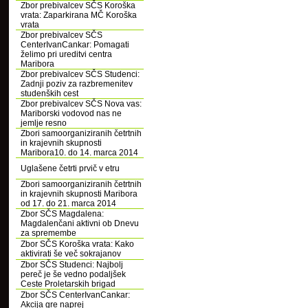
Zbor prebivalcev SČS Koroška
vrata: Zaparkirana MČ Koroška
vrata
Zbor prebivalcev SČS
CenterIvanCankar: Pomagati
želimo pri ureditvi centra
Maribora
Zbor prebivalcev SČS Studenci:
Zadnji poziv za razbremenitev
studenških cest
Zbor prebivalcev SČS Nova vas:
Mariborski vodovod nas ne
jemlje resno
Zbori samoorganiziranih četrtnih
in krajevnih skupnosti
Maribora10. do 14. marca 2014
Uglašene četrti prvič v etru
Zbori samoorganiziranih četrtnih
in krajevnih skupnosti Maribora
od 17. do 21. marca 2014
Zbor SČS Magdalena:
Magdalenčani aktivni ob Dnevu
za spremembe
Zbor SČS Koroška vrata: Kako
aktivirati še več sokrajanov
Zbor SČS Studenci: Najbolj
pereč je še vedno podaljšek
Ceste Proletarskih brigad
Zbor SČS CenterIvanCankar:
Akcija gre naprej