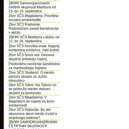
ZBORI Samoorganiziranih
četrtnih skupnosti Maribora od
15. do 19. septembra
Zbor SČS Magdalena: Prioriteta
socialni problematiki
Zbor SČS Radvanje:
Radvanjčani zaradi kanalizacije
v akcijo
ZBORI SČS Maribora v tednu od
22. do 26. septembra
Zbor SČS Koroška vrata: Najprej
kompletna evidenca, nato pritisk
Zbor SČS Nova vas: Delovne
skupine pritiskajo naprej
Predvolilno soočenje kandidatov
za mariboskega župana
Zbor SČS Studenci: O mestni
delovni skupini za Južno
obvoznico
Zbor SČS Tabor: Na Taboru so
se pridružili mestni delovni
skupini za komunalo
Zbor SČS Magdalena: V
Magdaleni še naprej na temo
solidarnosti
Zbor SČS Pobrežje: Bo del
obvoznice skozi mesto izvzet iz
vinjetnega sistema?
ZBORI SAMOORGANIZIRANIH
ČETRTNIH SKUPNOSTI