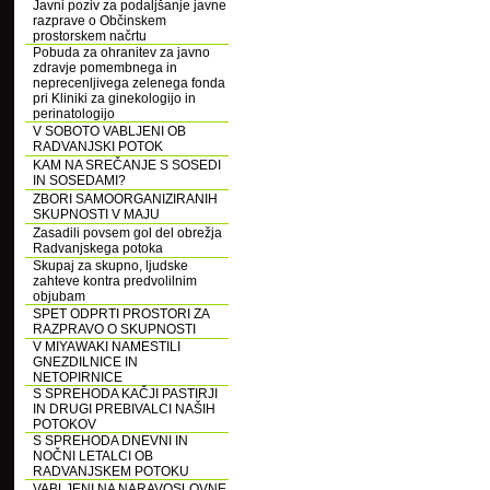
Javni poziv za podaljšanje javne
razprave o Občinskem
prostorskem načrtu
Pobuda za ohranitev za javno
zdravje pomembnega in
neprecenljivega zelenega fonda
pri Kliniki za ginekologijo in
perinatologijo
V SOBOTO VABLJENI OB
RADVANJSKI POTOK
KAM NA SREČANJE S SOSEDI
IN SOSEDAMI?
ZBORI SAMOORGANIZIRANIH
SKUPNOSTI V MAJU
Zasadili povsem gol del obrežja
Radvanjskega potoka
Skupaj za skupno, ljudske
zahteve kontra predvolilnim
objubam
SPET ODPRTI PROSTORI ZA
RAZPRAVO O SKUPNOSTI
V MIYAWAKI NAMESTILI
GNEZDILNICE IN
NETOPIRNICE
S SPREHODA KAČJI PASTIRJI
IN DRUGI PREBIVALCI NAŠIH
POTOKOV
S SPREHODA DNEVNI IN
NOČNI LETALCI OB
RADVANJSKEM POTOKU
VABLJENI NA NARAVOSLOVNE