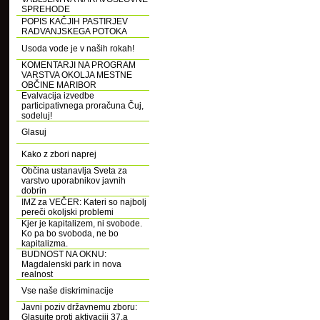
SPREHODE
POPIS KAČJIH PASTIRJEV
RADVANJSKEGA POTOKA
Usoda vode je v naših rokah!
KOMENTARJI NA PROGRAM
VARSTVA OKOLJA MESTNE
OBČINE MARIBOR
Evalvacija izvedbe
participativnega proračuna Čuj,
sodeluj!
Glasuj
Kako z zbori naprej
Občina ustanavlja Sveta za
varstvo uporabnikov javnih
dobrin
IMZ za VEČER: Kateri so najbolj
pereči okoljski problemi
Kjer je kapitalizem, ni svobode.
Ko pa bo svoboda, ne bo
kapitalizma.
BUDNOST NA OKNU:
Magdalenski park in nova
realnost
Vse naše diskriminacije
Javni poziv državnemu zboru:
Glasujte proti aktivaciji 37.a