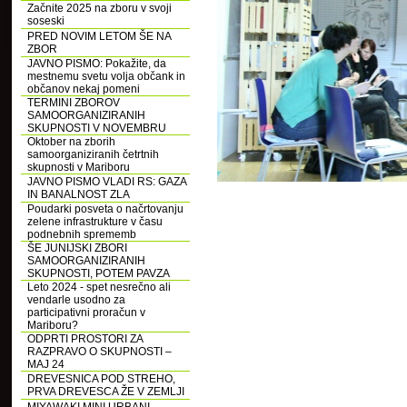
Začnite 2025 na zboru v svoji
soseski
PRED NOVIM LETOM ŠE NA
ZBOR
JAVNO PISMO: Pokažite, da
mestnemu svetu volja občank in
občanov nekaj pomeni
TERMINI ZBOROV
SAMOORGANIZIRANIH
SKUPNOSTI V NOVEMBRU
Oktober na zborih
samoorganiziranih četrtnih
skupnosti v Mariboru
JAVNO PISMO VLADI RS: GAZA
IN BANALNOST ZLA
Poudarki posveta o načrtovanju
zelene infrastrukture v času
podnebnih sprememb
ŠE JUNIJSKI ZBORI
SAMOORGANIZIRANIH
SKUPNOSTI, POTEM PAVZA
Leto 2024 - spet nesrečno ali
vendarle usodno za
participativni proračun v
Mariboru?
ODPRTI PROSTORI ZA
RAZPRAVO O SKUPNOSTI –
MAJ 24
DREVESNICA POD STREHO,
PRVA DREVESCA ŽE V ZEMLJI