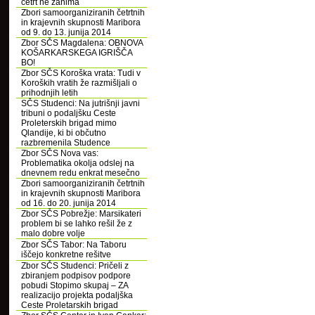
četrt ne zanima
Zbori samoorganiziranih četrtnih
in krajevnih skupnosti Maribora
od 9. do 13. junija 2014
Zbor SČS Magdalena: OBNOVA
KOŠARKARSKEGA IGRIŠČA
BO!
Zbor SČS Koroška vrata: Tudi v
Koroških vratih že razmišljali o
prihodnjih letih
SČS Studenci: Na jutrišnji javni
tribuni o podaljšku Ceste
Proleterskih brigad mimo
Qlandije, ki bi občutno
razbremenila Studence
Zbor SČS Nova vas:
Problematika okolja odslej na
dnevnem redu enkrat mesečno
Zbori samoorganiziranih četrtnih
in krajevnih skupnosti Maribora
od 16. do 20. junija 2014
Zbor SČS Pobrežje: Marsikateri
problem bi se lahko rešil že z
malo dobre volje
Zbor SČS Tabor: Na Taboru
iščejo konkretne rešitve
Zbor SČS Studenci: Pričeli z
zbiranjem podpisov podpore
pobudi Stopimo skupaj – ZA
realizacijo projekta podaljška
Ceste Proletarskih brigad