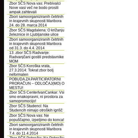
Zbor SČS Nova vas: Prebivalci
Nove vasi več ne bodo prosili
ampak zahtevali
Zbori samoorganiziranih četrtnih
in krajevnih skupnosti Maribora
24. do 28. marca 2014
Zbor SČS Magdalena: O križanju
železnice in Ljubljanske ulice
Zbori samoorganiziranih četrtnih
in krajevnih skupnosti Maribora
od 31.3. do 4.4. 2014
13. zbor SČS Radvanje:
Radvanjčani gostili predstavnike
MOM
Zbor SČS Koroška vrata,
27.3.2014: Tokrat zbor bolj
neformalen
POBUDA ZA PARTICIPATORNI
PRORAČUN – ODLOČAJ(MO) O
MESTU!
Zbor SČS CenterIvanCankar: Vsi
smo enakopravni, ni prostora za
samopromocijo!
Zbor SČS Studenci: Na
Studencih nimajo otroških igrišč
Zbor SČS Nova vas: Ne
popuščajmo, izpeljimo do konca!
Zbori samoorganiziranih četrtnih
in krajevnih skupnosti Maribora
7.4. do 11.4.2014