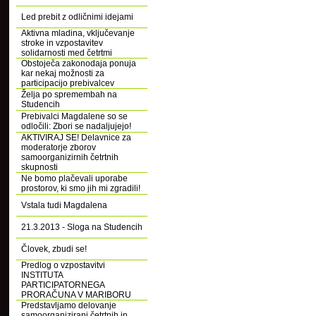
Led prebit z odličnimi idejami
Aktivna mladina, vključevanje
stroke in vzpostavitev
solidarnosti med četrtmi
Obstoječa zakonodaja ponuja
kar nekaj možnosti za
participacijo prebivalcev
Želja po spremembah na
Studencih
Prebivalci Magdalene so se
odločili: Zbori se nadaljujejo!
AKTIVIRAJ SE! Delavnice za
moderatorje zborov
samoorganizirnih četrtnih
skupnosti
Ne bomo plačevali uporabe
prostorov, ki smo jih mi zgradili!
Vstala tudi Magdalena
21.3.2013 - Sloga na Studencih
Človek, zbudi se!
Predlog o vzpostavitvi
INSTITUTA
PARTICIPATORNEGA
PRORAČUNA V MARIBORU
Predstavljamo delovanje
samoorganizirani četrtnih in