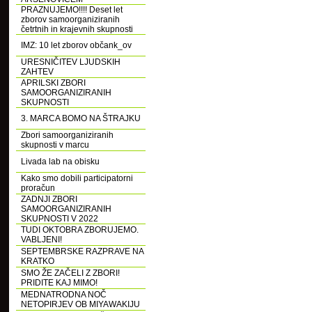
PRAZNUJEMO!!!! Deset let
zborov samoorganiziranih
četrtnih in krajevnih skupnosti
IMZ: 10 let zborov občank_ov
URESNIČITEV LJUDSKIH
ZAHTEV
APRILSKI ZBORI
SAMOORGANIZIRANIH
SKUPNOSTI
3. MARCA BOMO NA ŠTRAJKU
Zbori samoorganiziranih
skupnosti v marcu
Livada lab na obisku
Kako smo dobili participatorni
proračun
ZADNJI ZBORI
SAMOORGANIZIRANIH
SKUPNOSTI V 2022
TUDI OKTOBRA ZBORUJEMO.
VABLJENI!
SEPTEMBRSKE RAZPRAVE NA
KRATKO
SMO ŽE ZAČELI Z ZBORI!
PRIDITE KAJ MIMO!
MEDNATRODNA NOČ
NETOPIRJEV OB MIYAWAKIJU