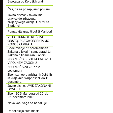
S potepa po Koroških vratih
Čas, da se potrepljamo po rami
Javno pismo: Vsakdo ima
pravico do zdravega
življenjskega okolja, tudi mi na
Studencih
Pomagajte graditi boljši Maribor!
PETICIJA PROTI RUŠITVI
OBSTOJEČEGA OBJEKTA MČ
KOROŠKA VRATA
Sodelovanje pri spremembah
Zakona o lokalni samoupravi ter
Zakona o financiranju občin
ZBORI SČS SEPTEMBRA SPET
V POLNEM ZAGONU
ZBORI SČS od 23. do 29.
septembra
Zbori samoorganiziranih četrtnih
in krajevnih skupnosti 9. do 15.
decembra
Javno pismo: UMIK ZAKONA NI
DOVOLJ!
Zbori SCS Maribora od 16. do
22. decembra 2013
Nova vas: Saga se nadaljuje
Redefinicija srca mesta