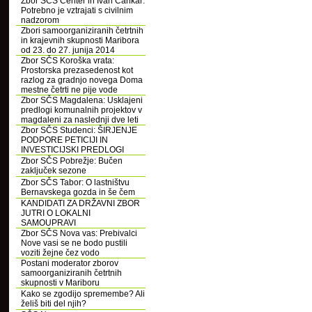
Zbor SČS Center in Ivan Cankar:
Potrebno je vztrajati s civilnim
nadzorom
Zbori samoorganiziranih četrtnih
in krajevnih skupnosti Maribora
od 23. do 27. junija 2014
Zbor SČS Koroška vrata:
Prostorska prezasedenost kot
razlog za gradnjo novega Doma
mestne četrti ne pije vode
Zbor SČS Magdalena: Usklajeni
predlogi komunalnih projektov v
magdaleni za naslednji dve leti
Zbor SČS Studenci: ŠIRJENJE
PODPORE PETICIJI IN
INVESTICIJSKI PREDLOGI
Zbor SČS Pobrežje: Bučen
zaključek sezone
Zbor SČS Tabor: O lastništvu
Bernavskega gozda in še čem
KANDIDATI ZA DRŽAVNI ZBOR
JUTRI O LOKALNI
SAMOUPRAVI
Zbor SČS Nova vas: Prebivalci
Nove vasi se ne bodo pustili
voziti žejne čez vodo
Postani moderator zborov
samoorganiziranih četrtnih
skupnosti v Mariboru
Kako se zgodijo spremembe? Ali
želiš biti del njih?