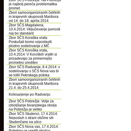
Zbor SČS Pobrežje: Na Pobrežju
je najbolj pereča problematika
promet
Zbori samoorganiziranih četrtnih
in krajevnih skupnosti Maribora
od 14. do 18. aprila 2014
Zbor SČS Magdalena,
10.4.2014: Vključevanje javnosti
naj bo standard
Zbor SČS Koraška vrata:
Poskušali bomo vzpostaviti
plodno sodelovanje z MČ
Zbor SČS Koroška vrata,
10.4.2014: V Koroških vratih si
prizadevajo za primernejšo
prometno ureditev
Zbor SČS Radvanje, 8.4.2014: v
sodelovanju s SČS Nova vas bi
se lotili Pekrskega potoka
Zbori samoorganiziranih četrtnih
in krajevnih skupnosti Maribora
21.4. do 25.4.2014
Kolesarjenje po Radvanju
Zbor SČS Pobrežje: Volje za
izboljšanje bivanjskega okolja
na Pobrežju je veliko
Zbor SČS Studenci, 17.4.2014:
Neposluh s strani občine sili
Studenčane na ulico
Zbor SČS Nova vas, 17.4.2014:
Potrebno je urediti okolico