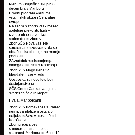
Plenum vstajniških skupin 6.
decembra v Mariboru
Uradni program Plenuma
vstajniških skupin Centralne
evrope
Na sedmih zborih vsak mesec
sodeluje preko sto ljudi –
izvedenih je že več kot
sedemdeset zborov.
Zbor SČS Nova vas: Ne
sprejemamo izgovorov, da se
obračunska obdobja ne morejo
poenotiti
ZA začetek medsebojnega
dialoga o turizmu v Radvanju
Zbor SČS Magdalena: V
Magdaleni vse v redu
Gosposka za novo leto bolj
dostojanstvena
SČS CenterCankar vabijo na
skodelico čaja in klepet
Hvala, Mariborčani!
Zbor SCS Koroska vrata: Nered,
nemir, vandalizem ostajajo
neljube težave v mestni četrti
Koroška vrata
Zbori prebivalcev
samoorganiziranih četrtnih
skupnosti Maribora od 6. do 12.