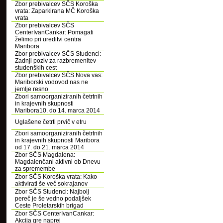
Zbor prebivalcev SČS Koroška
vrata: Zaparkirana MČ Koroška
vrata
Zbor prebivalcev SČS
CenterIvanCankar: Pomagati
želimo pri ureditvi centra
Maribora
Zbor prebivalcev SČS Studenci:
Zadnji poziv za razbremenitev
studenških cest
Zbor prebivalcev SČS Nova vas:
Mariborski vodovod nas ne
jemlje resno
Zbori samoorganiziranih četrtnih
in krajevnih skupnosti
Maribora10. do 14. marca 2014
Uglašene četrti prvič v etru
Zbori samoorganiziranih četrtnih
in krajevnih skupnosti Maribora
od 17. do 21. marca 2014
Zbor SČS Magdalena:
Magdalenčani aktivni ob Dnevu
za spremembe
Zbor SČS Koroška vrata: Kako
aktivirati še več sokrajanov
Zbor SČS Studenci: Najbolj
pereč je še vedno podaljšek
Ceste Proletarskih brigad
Zbor SČS CenterIvanCankar:
Akcija gre naprej