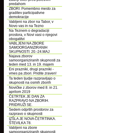
predahom
ZBORI: Pomembno mesto za
graditev participativne
demokracije
Vabljeni na zbor na Tabor, v
Novo vas in na Tezno
Na Teznem o degradaciji
prostora, v Novi vasi o njegovi
obogatitvi
VABLJENI NA ZBORE
SAMOORGANIZIRANIH
SKUPNOSTI: 20.-24.MAJ
Najava zborov
samoorganiziranih skupnosti za
teden med 13. in 19. majem
Eni prazniki, drugi prazniki -
vmes pa zbori. Pridite zraven!
Ta teden ljudje razpravljajo o
skupnosti na osmih zborih
Novičke z zborov med 8. in 21.
aprilom 2019
ČETRTEK JE DAN ZA
RAZPRAVO NA ZBORIH.
PRIDRUŽI SE.
Sedem odprtih prostorov za
razpravo o skupnosti
IZŠLA JE NOVA ČETRTINKA.
ŠTEVILKA 78.
Vabljeni na zbore
samoorganiziranih skupnosti