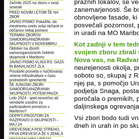
praznih lokalov, se v
Začnite 2025 na zboru v svoji
soseski
zanemarjenosti. Še b
PRED NOVIM LETOM ŠE NA
obnovljene fasade, ki 
ZBOR
JAVNO PISMO: Pokažite, da
posvečali pozornost, 
mestnemu svetu volja občank in
občanov nekaj pomeni
in uradi na MO Maribo
TERMINI ZBOROV
SAMOORGANIZIRANIH
Kot zadnji v tem ted
SKUPNOSTI V NOVEMBRU
Oktober na zborih
svojem zboru zbrali
samoorganiziranih četrtnih
skupnosti v Mariboru
Nova vas, na Radvan
JAVNO PISMO VLADI RS: GAZA
neurejenosti okolja, 
IN BANALNOST ZLA
Poudarki posveta o načrtovanju
soboto so, skupaj z Ra
zelene infrastrukture v času
podnebnih sprememb
njej pa, s pomočjo Ur
ŠE JUNIJSKI ZBORI
SAMOORGANIZIRANIH
podjetja Snaga, postav
SKUPNOSTI, POTEM PAVZA
poročala o premikih, 
Leto 2024 - spet nesrečno ali
vendarle usodno za
daljinskega ogrevanja
participativni proračun v
Mariboru?
ODPRTI PROSTORI ZA
Vsi zbori bodo tudi vn
RAZPRAVO O SKUPNOSTI –
dneh in urah in po sku
MAJ 24
DREVESNICA POD STREHO,
PRVA DREVESCA ŽE V ZEMLJI