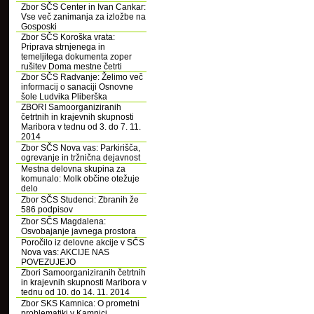
Zbor SČS Center in Ivan Cankar:
Vse več zanimanja za izložbe na
Gosposki
Zbor SČS Koroška vrata:
Priprava strnjenega in
temeljitega dokumenta zoper
rušitev Doma mestne četrti
Zbor SČS Radvanje: Želimo več
informacij o sanaciji Osnovne
šole Ludvika Pliberška
ZBORI Samoorganiziranih
četrtnih in krajevnih skupnosti
Maribora v tednu od 3. do 7. 11.
2014
Zbor SČS Nova vas: Parkirišča,
ogrevanje in tržnična dejavnost
Mestna delovna skupina za
komunalo: Molk občine otežuje
delo
Zbor SČS Studenci: Zbranih že
586 podpisov
Zbor SČS Magdalena:
Osvobajanje javnega prostora
Poročilo iz delovne akcije v SČS
Nova vas: AKCIJE NAS
POVEZUJEJO
Zbori Samoorganiziranih četrtnih
in krajevnih skupnosti Maribora v
tednu od 10. do 14. 11. 2014
Zbor SKS Kamnica: O prometni
problematiki v Kamnici