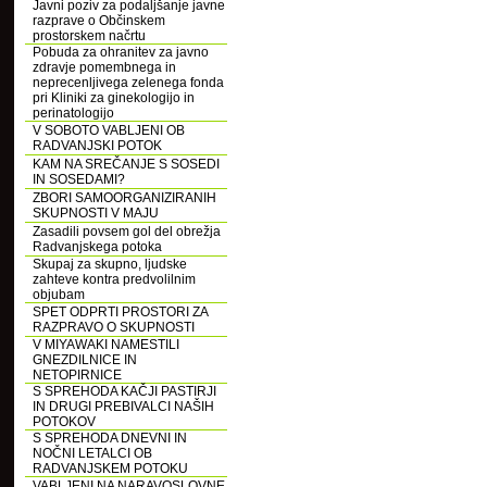
Javni poziv za podaljšanje javne
razprave o Občinskem
prostorskem načrtu
Pobuda za ohranitev za javno
zdravje pomembnega in
neprecenljivega zelenega fonda
pri Kliniki za ginekologijo in
perinatologijo
V SOBOTO VABLJENI OB
RADVANJSKI POTOK
KAM NA SREČANJE S SOSEDI
IN SOSEDAMI?
ZBORI SAMOORGANIZIRANIH
SKUPNOSTI V MAJU
Zasadili povsem gol del obrežja
Radvanjskega potoka
Skupaj za skupno, ljudske
zahteve kontra predvolilnim
objubam
SPET ODPRTI PROSTORI ZA
RAZPRAVO O SKUPNOSTI
V MIYAWAKI NAMESTILI
GNEZDILNICE IN
NETOPIRNICE
S SPREHODA KAČJI PASTIRJI
IN DRUGI PREBIVALCI NAŠIH
POTOKOV
S SPREHODA DNEVNI IN
NOČNI LETALCI OB
RADVANJSKEM POTOKU
VABLJENI NA NARAVOSLOVNE