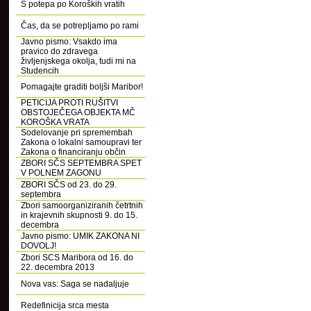
S potepa po Koroških vratih
Čas, da se potrepljamo po rami
Javno pismo: Vsakdo ima
pravico do zdravega
življenjskega okolja, tudi mi na
Studencih
Pomagajte graditi boljši Maribor!
PETICIJA PROTI RUŠITVI
OBSTOJEČEGA OBJEKTA MČ
KOROŠKA VRATA
Sodelovanje pri spremembah
Zakona o lokalni samoupravi ter
Zakona o financiranju občin
ZBORI SČS SEPTEMBRA SPET
V POLNEM ZAGONU
ZBORI SČS od 23. do 29.
septembra
Zbori samoorganiziranih četrtnih
in krajevnih skupnosti 9. do 15.
decembra
Javno pismo: UMIK ZAKONA NI
DOVOLJ!
Zbori SCS Maribora od 16. do
22. decembra 2013
Nova vas: Saga se nadaljuje
Redefinicija srca mesta