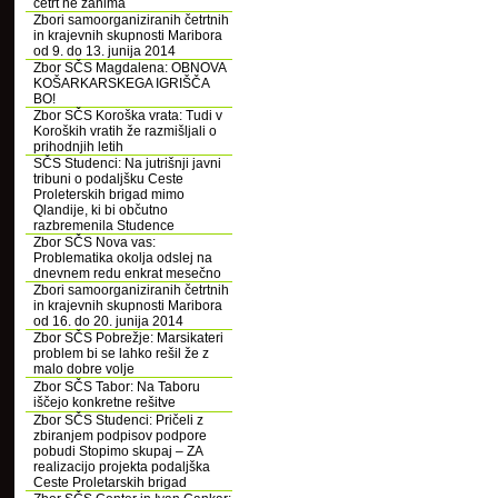
četrt ne zanima
Zbori samoorganiziranih četrtnih
in krajevnih skupnosti Maribora
od 9. do 13. junija 2014
Zbor SČS Magdalena: OBNOVA
KOŠARKARSKEGA IGRIŠČA
BO!
Zbor SČS Koroška vrata: Tudi v
Koroških vratih že razmišljali o
prihodnjih letih
SČS Studenci: Na jutrišnji javni
tribuni o podaljšku Ceste
Proleterskih brigad mimo
Qlandije, ki bi občutno
razbremenila Studence
Zbor SČS Nova vas:
Problematika okolja odslej na
dnevnem redu enkrat mesečno
Zbori samoorganiziranih četrtnih
in krajevnih skupnosti Maribora
od 16. do 20. junija 2014
Zbor SČS Pobrežje: Marsikateri
problem bi se lahko rešil že z
malo dobre volje
Zbor SČS Tabor: Na Taboru
iščejo konkretne rešitve
Zbor SČS Studenci: Pričeli z
zbiranjem podpisov podpore
pobudi Stopimo skupaj – ZA
realizacijo projekta podaljška
Ceste Proletarskih brigad