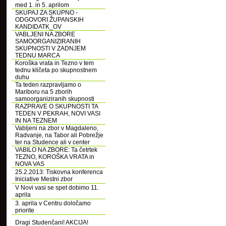
med 1. in 5. aprilom
SKUPAJ ZA SKUPNO -
ODGOVORI ŽUPANSKIH
KANDIDATK_OV
VABLJENI NA ZBORE
SAMOORGANIZIRANIH
SKUPNOSTI V ZADNJEM
TEDNU MARCA
Koroška vrata in Tezno v tem
tednu kličeta po skupnostnem
duhu
Ta teden razpravljamo o
Mariboru na 5 zborih
samoorganiziranih skupnosti
RAZPRAVE O SKUPNOSTI TA
TEDEN V PEKRAH, NOVI VASI
IN NA TEZNEM
Vabljeni na zbor v Magdaleno,
Radvanje, na Tabor ali Pobrežje
ter na Studence ali v center
VABILO NA ZBORE: Ta četrtek
TEZNO, KOROŠKA VRATA in
NOVA VAS
25.2.2013: Tiskovna konferenca
Iniciative Mestni zbor
V Novi vasi se spet dobimo 11.
aprila
3. aprila v Centru določamo
priorite
Dragi Studenčani! AKCIJA!