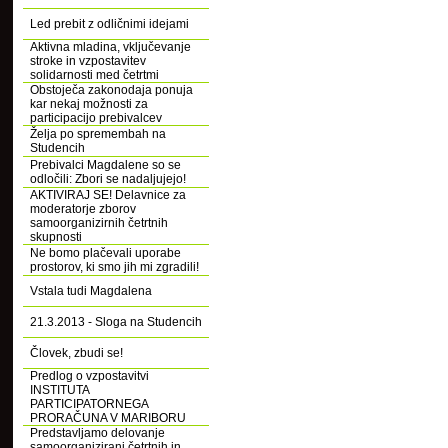
Led prebit z odličnimi idejami
Aktivna mladina, vključevanje
stroke in vzpostavitev
solidarnosti med četrtmi
Obstoječa zakonodaja ponuja
kar nekaj možnosti za
participacijo prebivalcev
Želja po spremembah na
Studencih
Prebivalci Magdalene so se
odločili: Zbori se nadaljujejo!
AKTIVIRAJ SE! Delavnice za
moderatorje zborov
samoorganizirnih četrtnih
skupnosti
Ne bomo plačevali uporabe
prostorov, ki smo jih mi zgradili!
Vstala tudi Magdalena
21.3.2013 - Sloga na Studencih
Človek, zbudi se!
Predlog o vzpostavitvi
INSTITUTA
PARTICIPATORNEGA
PRORAČUNA V MARIBORU
Predstavljamo delovanje
samoorganizirani četrtnih in