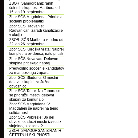
ZBORI Samoorganiziranih
četrtnih skupnosti Maribora od
15. do 19. septembra
Zbor SČS Magdalena: Prioriteta
socialni problematiki
Zbor SČS Radvanje:
Radvanjčani zaradi kanalizacije
v akcijo
ZBORI SČS Maribora v tednu od
22. do 26. septembra
Zbor SČS Koroška vrata: Najprej
kompletna evidenca, nato pritisk
Zbor SČS Nova vas: Delovne
skupine pritiskajo naprej
Predvolilno soočenje kandidatov
za mariboskega župana
Zbor SČS Studenci: O mestni
delovni skupini za Južno
obvoznico
Zbor SČS Tabor: Na Taboru so
se pridružili mestni delovni
skupini za komunalo
Zbor SČS Magdalena: V
Magdaleni še naprej na temo
solidarnosti
Zbor SČS Pobrežje: Bo del
obvoznice skozi mesto izvzet iz
vinjetnega sistema?
ZBORI SAMOORGANIZIRANIH
ČETRTNIH SKUPNOSTI