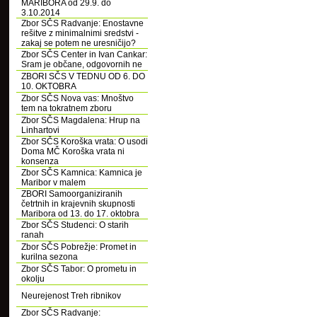
MARIBORA od 29.9. do
3.10.2014
Zbor SČS Radvanje: Enostavne
rešitve z minimalnimi sredstvi -
zakaj se potem ne uresničijo?
Zbor SČS Center in Ivan Cankar:
Sram je občane, odgovornih ne
ZBORI SČS V TEDNU OD 6. DO
10. OKTOBRA
Zbor SČS Nova vas: Mnoštvo
tem na tokratnem zboru
Zbor SČS Magdalena: Hrup na
Linhartovi
Zbor SČS Koroška vrata: O usodi
Doma MČ Koroška vrata ni
konsenza
Zbor SČS Kamnica: Kamnica je
Maribor v malem
ZBORI Samoorganiziranih
četrtnih in krajevnih skupnosti
Maribora od 13. do 17. oktobra
Zbor SČS Studenci: O starih
ranah
Zbor SČS Pobrežje: Promet in
kurilna sezona
Zbor SČS Tabor: O prometu in
okolju
Neurejenost Treh ribnikov
Zbor SČS Radvanje: