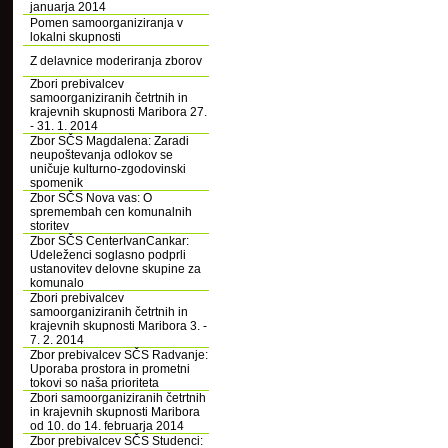
januarja 2014
Pomen samoorganiziranja v
lokalni skupnosti
Z delavnice moderiranja zborov
Zbori prebivalcev
samoorganiziranih četrtnih in
krajevnih skupnosti Maribora 27.
- 31. 1. 2014
Zbor SČS Magdalena: Zaradi
neupoštevanja odlokov se
uničuje kulturno-zgodovinski
spomenik
Zbor SČS Nova vas: O
spremembah cen komunalnih
storitev
Zbor SČS CenterIvanCankar:
Udeleženci soglasno podprli
ustanovitev delovne skupine za
komunalo
Zbori prebivalcev
samoorganiziranih četrtnih in
krajevnih skupnosti Maribora 3. -
7. 2. 2014
Zbor prebivalcev SČS Radvanje:
Uporaba prostora in prometni
tokovi so naša prioriteta
Zbori samoorganiziranih četrtnih
in krajevnih skupnosti Maribora
od 10. do 14. februarja 2014
Zbor prebivalcev SČS Studenci: