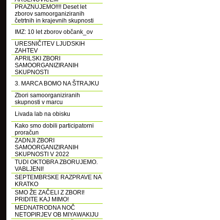
PRAZNUJEMO!!!! Deset let
zborov samoorganiziranih
četrtnih in krajevnih skupnosti
IMZ: 10 let zborov občank_ov
URESNIČITEV LJUDSKIH
ZAHTEV
APRILSKI ZBORI
SAMOORGANIZIRANIH
SKUPNOSTI
3. MARCA BOMO NA ŠTRAJKU
Zbori samoorganiziranih
skupnosti v marcu
Livada lab na obisku
Kako smo dobili participatorni
proračun
ZADNJI ZBORI
SAMOORGANIZIRANIH
SKUPNOSTI V 2022
TUDI OKTOBRA ZBORUJEMO.
VABLJENI!
SEPTEMBRSKE RAZPRAVE NA
KRATKO
SMO ŽE ZAČELI Z ZBORI!
PRIDITE KAJ MIMO!
MEDNATRODNA NOČ
NETOPIRJEV OB MIYAWAKIJU