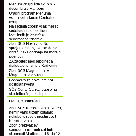
Plenum vstajniških skupin 6.
decembra v Mariboru
Uradni program Plenuma
vstajniških skupin Centralne
evrope
Na sedmih zborih vsak mesec
sodeluje preko sto ljudi –
izvedenih je že več kot
sedemdeset zborov.
Zbor SČS Nova vas: Ne
sprejemamo izgovorov, da se
obračunska obdobja ne morejo
poenotiti
ZA začetek medsebojnega
dialoga o turizmu v Radvanju
Zbor SČS Magdalena: V
Magdaleni vse v redu
Gosposka za novo leto bolj
dostojanstvena
SČS CenterCankar vabijo na
skodelico čaja in klepet
Hvala, Mariborčani!
Zbor SCS Koroska vrata: Nered,
nemir, vandalizem ostajajo
neljube težave v mestni četrti
Koroška vrata
Zbori prebivalcev
samoorganiziranih četrtnih
skupnosti Maribora od 6. do 12.