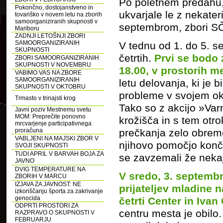
Po poletnem predahu,
Pokončno, dostojanstveno in
ukvarjale le z nekat
tovariško v novem letu na zborih
samoorganiziranih skupnosti v
septembrom, zbori SČ
Mariboru
ZADNJI LETOŠNJI ZBORI
SAMOORGANIZIRANIH
V tednu od 1. do 5. se
SKUPNOSTI
četrtih.
Prvi se bodo 
ZBORI SAMOORGANIZIRANIH
SKUPNOSTI V NOVEMBRU
18.00, v prostorih m
VABIMO VAS NA ZBORE
SAMOORGANIZIRANIH
letu delovanja, ki je bi
SKUPNOSTI V OKTOBRU
probleme v svojem okol
Trmasto v trinajsti krog
Tako so z akcijo »Varn
Javni poziv Mestnemu svetu
MOM: Preprečite ponovno
krožišča in s tem otr
mrcvarjenje participativnega
proračuna
prečkanja zelo obreme
VABLJENI NA MAJSKI ZBOR V
njihovo pomočjo končn
SVOJI SKUPNOSTI
TUDI APRIL V BARVAH BOJA ZA
se zavzemali že nekaj
JAVNO
DVIG TEMPERATURE NA
V sredo, 3. septembr
ZBORIH V MARCU
IZJAVA ZA JAVNOST: NE
prijateljev mladine 
izkoriščanju športa za zakrivanje
genocida
četrti Center in Ivan
ODPRTI PROSTORI ZA
centru mesta je obilo.
RAZPRAVO O SKUPNOSTI V
FEBRUARJU