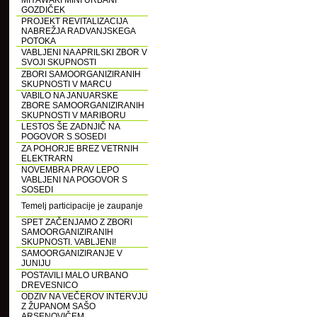
MIYAWAKI MINI URBANI
GOZDIČEK
PROJEKT REVITALIZACIJA
NABREŽJA RADVANJSKEGA
POTOKA
VABLJENI NA APRILSKI ZBOR V
SVOJI SKUPNOSTI
ZBORI SAMOORGANIZIRANIH
SKUPNOSTI V MARCU
VABILO NA JANUARSKE
ZBORE SAMOORGANIZIRANIH
SKUPNOSTI V MARIBORU
LESTOS ŠE ZADNJIČ NA
POGOVOR S SOSEDI
ZA POHORJE BREZ VETRNIH
ELEKTRARN
NOVEMBRA PRAV LEPO
VABLJENI NA POGOVOR S
SOSEDI
Temelj participacije je zaupanje
SPET ZAČENJAMO Z ZBORI
SAMOORGANIZIRANIH
SKUPNOSTI. VABLJENI!
SAMOORGANIZIRANJE V
JUNIJU
POSTAVILI MALO URBANO
DREVESNICO
ODZIV NA VEČEROV INTERVJU
Z ŽUPANOM SAŠO
ARSENOVIČEM