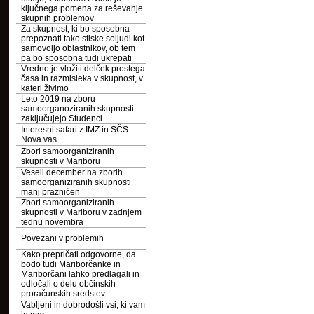
ključnega pomena za reševanje
skupnih problemov
Za skupnost, ki bo sposobna
prepoznati tako stiske soljudi kot
samovoljo oblastnikov, ob tem
pa bo sposobna tudi ukrepati
Vredno je vložiti delček prostega
časa in razmisleka v skupnost, v
kateri živimo
Leto 2019 na zboru
samoorganoziranih skupnosti
zaključujejo Studenci
Interesni safari z IMZ in SČS
Nova vas
Zbori samoorganiziranih
skupnosti v Mariboru
Veseli december na zborih
samoorganiziranih skupnosti
manj prazničen
Zbori samoorganiziranih
skupnosti v Mariboru v zadnjem
tednu novembra
Povezani v problemih
Kako prepričati odgovorne, da
bodo tudi Mariborčanke in
Mariborčani lahko predlagali in
odločali o delu občinskih
proračunskih sredstev
Vabljeni in dobrodošli vsi, ki vam