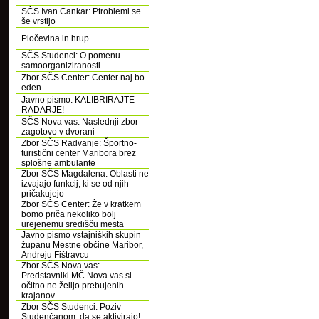
SČS Ivan Cankar: Ptroblemi se
še vrstijo
Pločevina in hrup
SČS Studenci: O pomenu
samoorganiziranosti
Zbor SČS Center: Center naj bo
eden
Javno pismo: KALIBRIRAJTE
RADARJE!
SČS Nova vas: Naslednji zbor
zagotovo v dvorani
Zbor SČS Radvanje: Športno-
turistični center Maribora brez
splošne ambulante
Zbor SČS Magdalena: Oblasti ne
izvajajo funkcij, ki se od njih
pričakujejo
Zbor SČS Center: Že v kratkem
bomo priča nekoliko bolj
urejenemu središču mesta
Javno pismo vstajniških skupin
županu Mestne občine Maribor,
Andreju Fištravcu
Zbor SČS Nova vas:
Predstavniki MČ Nova vas si
očitno ne želijo prebujenih
krajanov
Zbor SČS Studenci: Poziv
Studenčanom, da se aktivirajo!