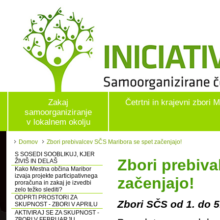
Zakaj
Četrtni in krajevni zbori 
samoorganiziranje
v lokalnem okolju
Domov
Zbori prebivalcev SČS Maribora se spet začenjajo!
S SOSEDI SOOBLIKUJ, KJER
Zbori prebiva
ŽIVIŠ IN DELAŠ
Kako Mestna občina Maribor
izvaja projekte participativnega
začenjajo!
proračuna in zakaj je izvedbi
zelo težko slediti?
ODPRTI PROSTORI ZA
Zbori SČS od 1. do 
SKUPNOST - ZBORI V APRILU
AKTIVIRAJ SE ZA SKUPNOST -
ZBORI V FEBRUARJU