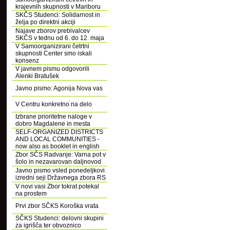
krajevnih skupnosti v Mariboru
SKČS Studenci: Solidarnost in
želja po direktni akciji
Najave zborov prebivalcev
SKČS v tednu od 6. do 12. maja
V Samoorganizirani četrtni
skupnosti Center smo iskali
konsenz
V javnem pismu odgovorili
Alenki Bratušek
Javno pismo: Agonija Nova vas
V Centru konkretno na delo
Izbrane prioritetne naloge v
dobro Magdalene in mesta
SELF-ORGANIZED DISTRICTS
AND LOCAL COMMUNITIES -
now also as booklet in english
Zbor SČS Radvanje: Varna pot v
šolo in nezavarovan daljnovod
Javno pismo vsled ponedeljkovi
izredni seji Državnega zbora RS
V novi vasi Zbor tokrat potekal
na prostem
Prvi zbor SČKS Koroška vrata
SČKS Studenci: delovni skupini
za igrišča ter obvoznico