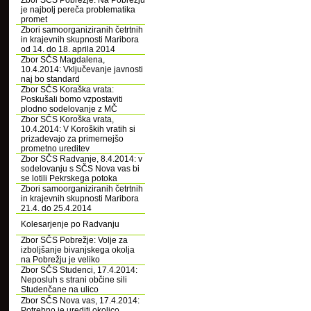
Zbor SČS Pobrežje: Na Pobrežju
je najbolj pereča problematika
promet
Zbori samoorganiziranih četrtnih
in krajevnih skupnosti Maribora
od 14. do 18. aprila 2014
Zbor SČS Magdalena,
10.4.2014: Vključevanje javnosti
naj bo standard
Zbor SČS Koraška vrata:
Poskušali bomo vzpostaviti
plodno sodelovanje z MČ
Zbor SČS Koroška vrata,
10.4.2014: V Koroških vratih si
prizadevajo za primernejšo
prometno ureditev
Zbor SČS Radvanje, 8.4.2014: v
sodelovanju s SČS Nova vas bi
se lotili Pekrskega potoka
Zbori samoorganiziranih četrtnih
in krajevnih skupnosti Maribora
21.4. do 25.4.2014
Kolesarjenje po Radvanju
Zbor SČS Pobrežje: Volje za
izboljšanje bivanjskega okolja
na Pobrežju je veliko
Zbor SČS Studenci, 17.4.2014:
Neposluh s strani občine sili
Studenčane na ulico
Zbor SČS Nova vas, 17.4.2014:
Potrebno je urediti okolico