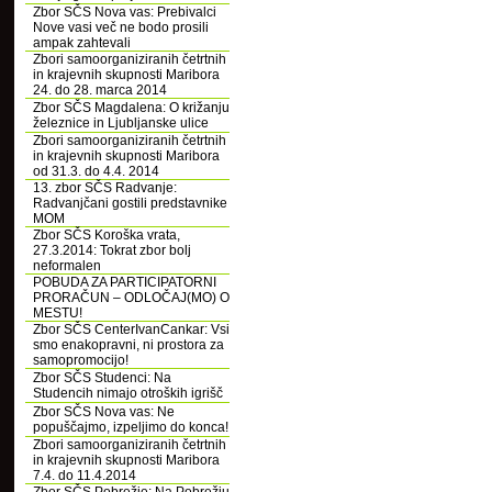
Zbor SČS Nova vas: Prebivalci
Nove vasi več ne bodo prosili
ampak zahtevali
Zbori samoorganiziranih četrtnih
in krajevnih skupnosti Maribora
24. do 28. marca 2014
Zbor SČS Magdalena: O križanju
železnice in Ljubljanske ulice
Zbori samoorganiziranih četrtnih
in krajevnih skupnosti Maribora
od 31.3. do 4.4. 2014
13. zbor SČS Radvanje:
Radvanjčani gostili predstavnike
MOM
Zbor SČS Koroška vrata,
27.3.2014: Tokrat zbor bolj
neformalen
POBUDA ZA PARTICIPATORNI
PRORAČUN – ODLOČAJ(MO) O
MESTU!
Zbor SČS CenterIvanCankar: Vsi
smo enakopravni, ni prostora za
samopromocijo!
Zbor SČS Studenci: Na
Studencih nimajo otroških igrišč
Zbor SČS Nova vas: Ne
popuščajmo, izpeljimo do konca!
Zbori samoorganiziranih četrtnih
in krajevnih skupnosti Maribora
7.4. do 11.4.2014