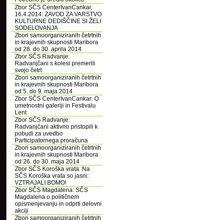
Zbor SČS CenterIvanCankar,
16.4.2014: ZAVOD ZA VARSTVO
KULTURNE DEDIŠČINE SI ŽELI
SODELOVANJA
Zbori samoorganiziranih četrtnih
in krajevnih skupnosti Maribora
od 28. do 30. aprila 2014
Zbor SČS Radvanje:
Radvanjčani s kolesi premerili
svojo četrt
Zbori samoorganiziranih četrtnih
in krajevnih skupnosti Maribora
od 5. do 9. maja 2014
Zbor SČS CenterIvanCankar: O
umetnostni galeriji in Festivalu
Lent
Zbor SČS Radvanje:
Radvanjčani aktivno pristopili k
pobudi za uvedbo
Participatornega proračuna
Zbori samoorganiziranih četrtnih
in krajevnih skupnosti Maribora
od 26. do 30. maja 2014
Zbor SČS Koroška vrata: Na
SČS Koroška vrata so jasni:
VZTRAJALI BOMO!
Zbor SČS Magdalena: SČS
Magdalena o političnem
opismenjevanju in odprti delovni
akciji
Zbori samoorganiziranih četrtnih