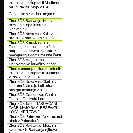
in krajevnih skupnosti Maribora
od 19. do 23. maja 2014
Gosposko še vedno urejamo
Zbor SČS Radvanje: Kdo v
mestu zastopa interese
Radvanja?
Zbor SČS Nova vas: Kakovost
bivanja v Novi vasi se slabša
Zbor SČS Koroška vrata:
Potrebujemo racionalnejše in
bolj koristne investicije, kot je
novogradnja doma mestne četrti
Zbor SČS Magdalena:
Obnovimo košarkaška igrišča!
Zbori samoorganiziranih četrtnih
in krajevnih skupnosti Maribora
2. do 6. junija 2014
Zbor SČS Nova vas: Okolje, v
katerem živimo je tudi odraz
našega ravnanja z njim
Zbor SČS Center Ivan Cankar:
Tokrat o Festivalu Lent
Zbor SČS Tabor: TABORČANI
ZAČENJAJO SAMI REŠEVATI
LOKALNE TEŽAVE
Zbor SČS Pobrežje: Za varno pot
otrok v Pobreške šole
Zbor SČS Radvanje: Mestnih
svetnikov iz Radvanja njihova