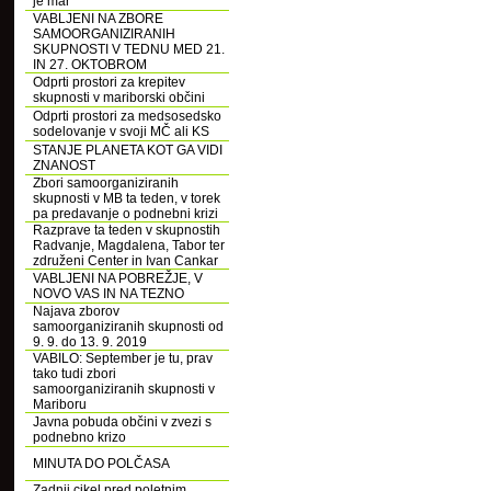
je mar
VABLJENI NA ZBORE
SAMOORGANIZIRANIH
SKUPNOSTI V TEDNU MED 21.
IN 27. OKTOBROM
Odprti prostori za krepitev
skupnosti v mariborski občini
Odprti prostori za medsosedsko
sodelovanje v svoji MČ ali KS
STANJE PLANETA KOT GA VIDI
ZNANOST
Zbori samoorganiziranih
skupnosti v MB ta teden, v torek
pa predavanje o podnebni krizi
Razprave ta teden v skupnostih
Radvanje, Magdalena, Tabor ter
združeni Center in Ivan Cankar
VABLJENI NA POBREŽJE, V
NOVO VAS IN NA TEZNO
Najava zborov
samoorganiziranih skupnosti od
9. 9. do 13. 9. 2019
VABILO: September je tu, prav
tako tudi zbori
samoorganiziranih skupnosti v
Mariboru
Javna pobuda občini v zvezi s
podnebno krizo
MINUTA DO POLČASA
Zadnji cikel pred poletnim