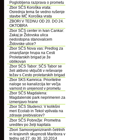
Poglobljena razprava o prometu
Zbor SČS Koroška vrata:
Osrednja tema še vedno rušenje
stavbe MČ Koroška vrata
ZBORI V TEDNU OD 20. DO 24.
OKTOBRA
Zbor SČS center in Ivan Cankar:
Zakaj je Židovska ulica
nedostopna stanovalcem
Židovske ulice?
Zbor SČS Nova vas: Predlog za
zmanjšanje hrupa na Cesti
Proletarskih brigad je že
oblikovan
Zbor SČS Tabor: SČS Tabor se
želi aktivno vključiti v reševanje
težav s Cesto proletarskih brigad
Zbor SKS Kamnica: Prioritetne
naloge so kanalizcija ter večja
varnost in urejenost v prometu
Zbor SČS Magdalena:
Magdalenski park neprimeren za
izmenjavo hrane
Zbor SČS Studenci: V kolikšni
meri Ecolab in Tekol vplivata na
zdravje prebivalcev?
Zbor SČS Pobrežje: Prometna
ureditev po želji kapitala
Zbori Samoorganiziranih četrtnih
in krajevnih skupnosti Maribora v
tednu od 27. do 30. 10.2014