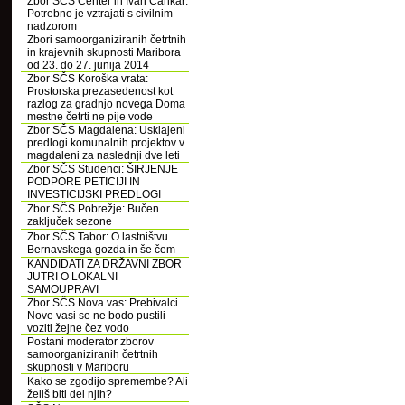
Zbor SČS Center in Ivan Cankar:
Potrebno je vztrajati s civilnim
nadzorom
Zbori samoorganiziranih četrtnih
in krajevnih skupnosti Maribora
od 23. do 27. junija 2014
Zbor SČS Koroška vrata:
Prostorska prezasedenost kot
razlog za gradnjo novega Doma
mestne četrti ne pije vode
Zbor SČS Magdalena: Usklajeni
predlogi komunalnih projektov v
magdaleni za naslednji dve leti
Zbor SČS Studenci: ŠIRJENJE
PODPORE PETICIJI IN
INVESTICIJSKI PREDLOGI
Zbor SČS Pobrežje: Bučen
zaključek sezone
Zbor SČS Tabor: O lastništvu
Bernavskega gozda in še čem
KANDIDATI ZA DRŽAVNI ZBOR
JUTRI O LOKALNI
SAMOUPRAVI
Zbor SČS Nova vas: Prebivalci
Nove vasi se ne bodo pustili
voziti žejne čez vodo
Postani moderator zborov
samoorganiziranih četrtnih
skupnosti v Mariboru
Kako se zgodijo spremembe? Ali
želiš biti del njih?