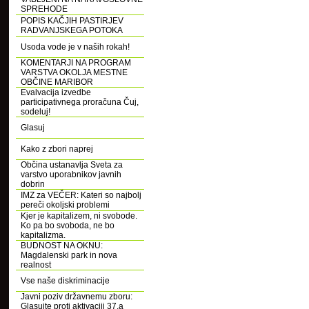
SPREHODE
POPIS KAČJIH PASTIRJEV
RADVANJSKEGA POTOKA
Usoda vode je v naših rokah!
KOMENTARJI NA PROGRAM
VARSTVA OKOLJA MESTNE
OBČINE MARIBOR
Evalvacija izvedbe
participativnega proračuna Čuj,
sodeluj!
Glasuj
Kako z zbori naprej
Občina ustanavlja Sveta za
varstvo uporabnikov javnih
dobrin
IMZ za VEČER: Kateri so najbolj
pereči okoljski problemi
Kjer je kapitalizem, ni svobode.
Ko pa bo svoboda, ne bo
kapitalizma.
BUDNOST NA OKNU:
Magdalenski park in nova
realnost
Vse naše diskriminacije
Javni poziv državnemu zboru:
Glasujte proti aktivaciji 37.a