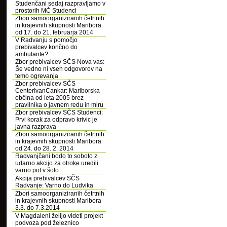
Studenčani sedaj razpravljamo v
prostorih MČ Studenci
Zbori samoorganiziranih četrtnih
in krajevnih skupnosti Maribora
od 17. do 21. februarja 2014
V Radvanju s pomočjo
prebivalcev končno do
ambulante?
Zbor prebivalcev SČS Nova vas:
Še vedno ni vseh odgovorov na
temo ogrevanja
Zbor prebivalcev SČS
CenterIvanCankar: Mariborska
občina od leta 2005 brez
pravilnika o javnem redu in miru
Zbor prebivalcev SČS Studenci:
Prvi korak za odpravo krivic je
javna razprava
Zbori samoorganiziranih četrtnih
in krajevnih skupnosti Maribora
od 24. do 28. 2. 2014
Radvanjčani bodo to soboto z
udarno akcijo za otroke uredili
varno pot v šolo
Akcija prebivalcev SČS
Radvanje: Varno do Ludvika
Zbori samoorganiziranih četrtnih
in krajevnih skupnosti Maribora
3.3. do 7.3.2014
V Magdaleni želijo videti projekt
podvoza pod železnico