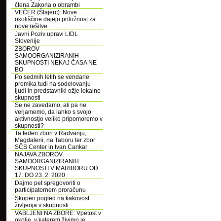
člena Zakona o obrambi
VEČER (Štajerc): Nove
okoliščine dajejo priložnost za
nove rešitve
Javni Poziv upravi LIDL
Slovenije
ZBOROV
SAMOORGANIZIRANIH
SKUPNOSTI NEKAJ ČASA NE
BO
Po sedmih letih se vendarle
premika tudi na sodelovanju
ljudi in predstavniki ožje lokalne
skupnosti
Se ne zavedamo, ali pa ne
verjamemo, da lahko s svojo
aktivnostjo veliko pripomoremo v
skupnosti?
Ta teden zbori v Radvanju,
Magdaleni, na Taboru ter zbor
SČS Center in Ivan Cankar
NAJAVA ZBOROV
SAMOORGANIZIRANIH
SKUPNOSTI V MARIBORU OD
17. DO 23. 2. 2020
Dajmo pet spregovoriti o
participatornem proračunu
Skupen pogled na kakovost
življenja v skupnosti
VABLJENI NA ZBORE: Vpetost v
okolje, v katerem živimo je