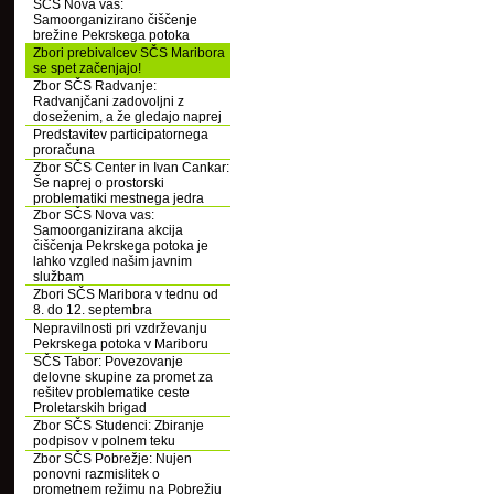
SČS Nova vas:
Samoorganizirano čiščenje
brežine Pekrskega potoka
Zbori prebivalcev SČS Maribora
se spet začenjajo!
Zbor SČS Radvanje:
Radvanjčani zadovoljni z
doseženim, a že gledajo naprej
Predstavitev participatornega
proračuna
Zbor SČS Center in Ivan Cankar:
Še naprej o prostorski
problematiki mestnega jedra
Zbor SČS Nova vas:
Samoorganizirana akcija
čiščenja Pekrskega potoka je
lahko vzgled našim javnim
službam
Zbori SČS Maribora v tednu od
8. do 12. septembra
Nepravilnosti pri vzdrževanju
Pekrskega potoka v Mariboru
SČS Tabor: Povezovanje
delovne skupine za promet za
rešitev problematike ceste
Proletarskih brigad
Zbor SČS Studenci: Zbiranje
podpisov v polnem teku
Zbor SČS Pobrežje: Nujen
ponovni razmislitek o
prometnem režimu na Pobrežju