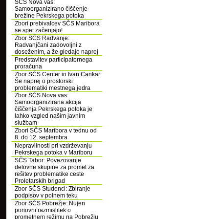
SČS Nova vas:
Samoorganizirano čiščenje
brežine Pekrskega potoka
Zbori prebivalcev SČS Maribora
se spet začenjajo!
Zbor SČS Radvanje:
Radvanjčani zadovoljni z
doseženim, a že gledajo naprej
Predstavitev participatornega
proračuna
Zbor SČS Center in Ivan Cankar:
Še naprej o prostorski
problematiki mestnega jedra
Zbor SČS Nova vas:
Samoorganizirana akcija
čiščenja Pekrskega potoka je
lahko vzgled našim javnim
službam
Zbori SČS Maribora v tednu od
8. do 12. septembra
Nepravilnosti pri vzdrževanju
Pekrskega potoka v Mariboru
SČS Tabor: Povezovanje
delovne skupine za promet za
rešitev problematike ceste
Proletarskih brigad
Zbor SČS Studenci: Zbiranje
podpisov v polnem teku
Zbor SČS Pobrežje: Nujen
ponovni razmislitek o
prometnem režimu na Pobrežju