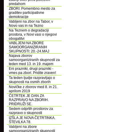
predahom
ZBORI: Pomembno mesto za
graditev participativne
demokracije
Vabljeni na zbor na Tabor, v
Novo vas in na Tezno
Na Teznem o degradaciji
prostora, v Novi vasi o njegovi
obogatitvi
VABLJENI NA ZBORE
SAMOORGANIZIRANIH
SKUPNOSTI: 20.-24.MAJ
Najava zborov
samoorganiziranih skupnosti za
teden med 13. in 19. majem
Eni prazniki, drugi prazniki -
vmes pa zbori. Pridite zraven!
Ta teden ljudje razpravljajo o
skupnosti na osmih zborih
Novičke z zborov med 8. in 21.
aprilom 2019
ČETRTEK JE DAN ZA
RAZPRAVO NA ZBORIH.
PRIDRUŽI SE.
Sedem odprtih prostorov za
razpravo o skupnosti
IZŠLA JE NOVA ČETRTINKA.
ŠTEVILKA 78.
Vabljeni na zbore
samoorganiziranih skupnosti