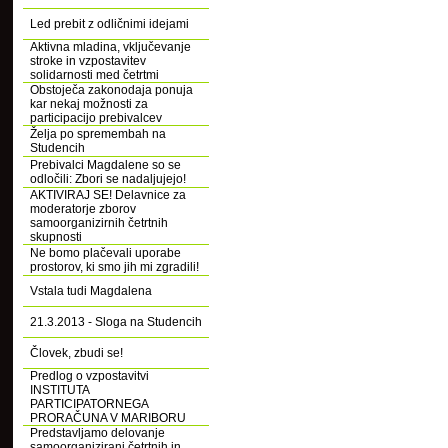
Led prebit z odličnimi idejami
Aktivna mladina, vključevanje
stroke in vzpostavitev
solidarnosti med četrtmi
Obstoječa zakonodaja ponuja
kar nekaj možnosti za
participacijo prebivalcev
Želja po spremembah na
Studencih
Prebivalci Magdalene so se
odločili: Zbori se nadaljujejo!
AKTIVIRAJ SE! Delavnice za
moderatorje zborov
samoorganizirnih četrtnih
skupnosti
Ne bomo plačevali uporabe
prostorov, ki smo jih mi zgradili!
Vstala tudi Magdalena
21.3.2013 - Sloga na Studencih
Človek, zbudi se!
Predlog o vzpostavitvi
INSTITUTA
PARTICIPATORNEGA
PRORAČUNA V MARIBORU
Predstavljamo delovanje
samoorganizirani četrtnih in