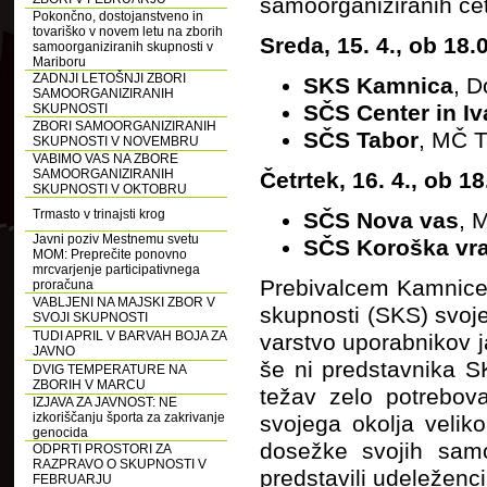
samoorganiziranih čet
Pokončno, dostojanstveno in
tovariško v novem letu na zborih
Sreda, 15. 4., ob 18.
samoorganiziranih skupnosti v
Mariboru
ZADNJI LETOŠNJI ZBORI
SKS Kamnica
, D
SAMOORGANIZIRANIH
SČS Center in I
SKUPNOSTI
ZBORI SAMOORGANIZIRANIH
SČS Tabor
, MČ T
SKUPNOSTI V NOVEMBRU
VABIMO VAS NA ZBORE
SAMOORGANIZIRANIH
Četrtek, 16. 4., ob 18
SKUPNOSTI V OKTOBRU
Trmasto v trinajsti krog
SČS Nova vas
, 
Javni poziv Mestnemu svetu
SČS Koroška vra
MOM: Preprečite ponovno
mrcvarjenje participativnega
Prebivalcem Kamnice
proračuna
VABLJENI NA MAJSKI ZBOR V
skupnosti (SKS) svoj
SVOJI SKUPNOSTI
TUDI APRIL V BARVAH BOJA ZA
varstvo uporabnikov j
JAVNO
še ni predstavnika S
DVIG TEMPERATURE NA
ZBORIH V MARCU
težav zelo potrebova
IZJAVA ZA JAVNOST: NE
izkoriščanju športa za zakrivanje
svojega okolja veli
genocida
dosežke svojih samo
ODPRTI PROSTORI ZA
RAZPRAVO O SKUPNOSTI V
predstavili udeleženc
FEBRUARJU