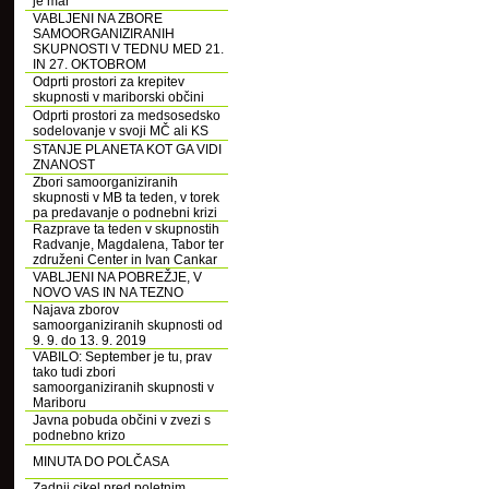
je mar
VABLJENI NA ZBORE
SAMOORGANIZIRANIH
SKUPNOSTI V TEDNU MED 21.
IN 27. OKTOBROM
Odprti prostori za krepitev
skupnosti v mariborski občini
Odprti prostori za medsosedsko
sodelovanje v svoji MČ ali KS
STANJE PLANETA KOT GA VIDI
ZNANOST
Zbori samoorganiziranih
skupnosti v MB ta teden, v torek
pa predavanje o podnebni krizi
Razprave ta teden v skupnostih
Radvanje, Magdalena, Tabor ter
združeni Center in Ivan Cankar
VABLJENI NA POBREŽJE, V
NOVO VAS IN NA TEZNO
Najava zborov
samoorganiziranih skupnosti od
9. 9. do 13. 9. 2019
VABILO: September je tu, prav
tako tudi zbori
samoorganiziranih skupnosti v
Mariboru
Javna pobuda občini v zvezi s
podnebno krizo
MINUTA DO POLČASA
Zadnji cikel pred poletnim