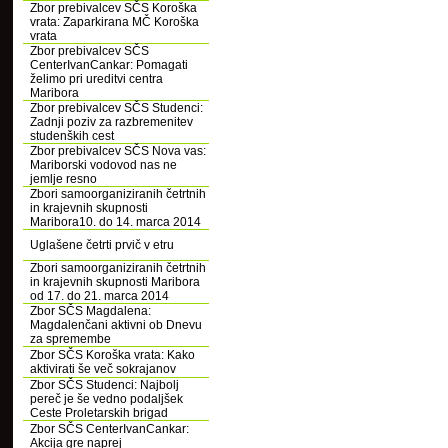
Zbor prebivalcev SČS Koroška
vrata: Zaparkirana MČ Koroška
vrata
Zbor prebivalcev SČS
CenterIvanCankar: Pomagati
želimo pri ureditvi centra
Maribora
Zbor prebivalcev SČS Studenci:
Zadnji poziv za razbremenitev
studenških cest
Zbor prebivalcev SČS Nova vas:
Mariborski vodovod nas ne
jemlje resno
Zbori samoorganiziranih četrtnih
in krajevnih skupnosti
Maribora10. do 14. marca 2014
Uglašene četrti prvič v etru
Zbori samoorganiziranih četrtnih
in krajevnih skupnosti Maribora
od 17. do 21. marca 2014
Zbor SČS Magdalena:
Magdalenčani aktivni ob Dnevu
za spremembe
Zbor SČS Koroška vrata: Kako
aktivirati še več sokrajanov
Zbor SČS Studenci: Najbolj
pereč je še vedno podaljšek
Ceste Proletarskih brigad
Zbor SČS CenterIvanCankar:
Akcija gre naprej