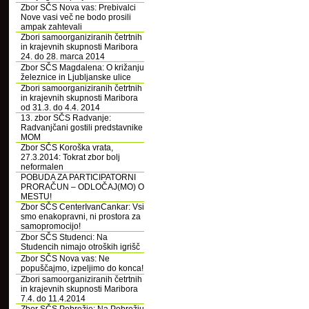
Zbor SČS Nova vas: Prebivalci
Nove vasi več ne bodo prosili
ampak zahtevali
Zbori samoorganiziranih četrtnih
in krajevnih skupnosti Maribora
24. do 28. marca 2014
Zbor SČS Magdalena: O križanju
železnice in Ljubljanske ulice
Zbori samoorganiziranih četrtnih
in krajevnih skupnosti Maribora
od 31.3. do 4.4. 2014
13. zbor SČS Radvanje:
Radvanjčani gostili predstavnike
MOM
Zbor SČS Koroška vrata,
27.3.2014: Tokrat zbor bolj
neformalen
POBUDA ZA PARTICIPATORNI
PRORAČUN – ODLOČAJ(MO) O
MESTU!
Zbor SČS CenterIvanCankar: Vsi
smo enakopravni, ni prostora za
samopromocijo!
Zbor SČS Studenci: Na
Studencih nimajo otroških igrišč
Zbor SČS Nova vas: Ne
popuščajmo, izpeljimo do konca!
Zbori samoorganiziranih četrtnih
in krajevnih skupnosti Maribora
7.4. do 11.4.2014