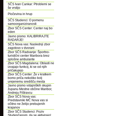
SČS Ivan Cankar: Ptroblemi se
še vrstijo
Pločevina in hrup
SČS Studenci: O pomenu
samoorganiziranosti
Zbor SČS Center: Center naj bo
eden
Javno pismo: KALIBRIRAJTE
RADARJE!
SČS Nova vas: Naslednji zbor
zagotovo v dvorani
Zbor SČS Radvanje: Športno-
turistični center Maribora brez
splošne ambulante
Zbor SČS Magdalena: Oblasti ne
izvajajo funkcij, ki se od njih
pričakujejo
Zbor SČS Center: Že v kratkem
bomo priča nekoliko bolj
urejenemu središču mesta
Javno pismo vstajniških skupin
županu Mestne občine Maribor,
Andreju Fištravcu
Zbor SČS Nova vas:
Predstavniki MČ Nova vas si
očitno ne želijo prebujenih
krajanov
Zbor SČS Studenci: Poziv
Studenčanom, da se aktivirajo!