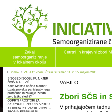
Zakaj
Četrtni in krajevni zbori 
samoorganiziranje
v lokalnem okolju
Domov
VABILO: Zbori SČS in SKS med 11. in 15. majem 2015
S SOSEDI SOOBLIKUJ, KJER
VABILO
ŽIVIŠ IN DELAŠ
Kako Mestna občina Maribor
izvaja projekte participativnega
proračuna in zakaj je izvedbi
Zbori SČS in 
zelo težko slediti?
ODPRTI PROSTORI ZA
SKUPNOST - ZBORI V APRILU
V prihajajočem tednu 
AKTIVIRAJ SE ZA SKUPNOST -
ZBORI V FEBRUARJU