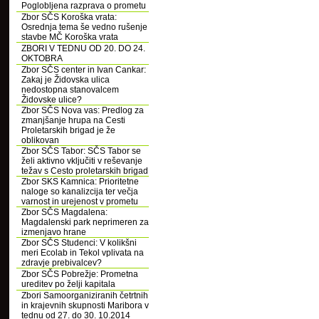
Poglobljena razprava o prometu
Zbor SČS Koroška vrata:
Osrednja tema še vedno rušenje
stavbe MČ Koroška vrata
ZBORI V TEDNU OD 20. DO 24.
OKTOBRA
Zbor SČS center in Ivan Cankar:
Zakaj je Židovska ulica
nedostopna stanovalcem
Židovske ulice?
Zbor SČS Nova vas: Predlog za
zmanjšanje hrupa na Cesti
Proletarskih brigad je že
oblikovan
Zbor SČS Tabor: SČS Tabor se
želi aktivno vključiti v reševanje
težav s Cesto proletarskih brigad
Zbor SKS Kamnica: Prioritetne
naloge so kanalizcija ter večja
varnost in urejenost v prometu
Zbor SČS Magdalena:
Magdalenski park neprimeren za
izmenjavo hrane
Zbor SČS Studenci: V kolikšni
meri Ecolab in Tekol vplivata na
zdravje prebivalcev?
Zbor SČS Pobrežje: Prometna
ureditev po želji kapitala
Zbori Samoorganiziranih četrtnih
in krajevnih skupnosti Maribora v
tednu od 27. do 30. 10.2014