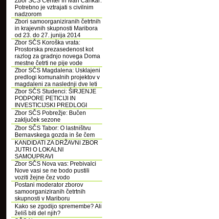
Zbor SČS Center in Ivan Cankar:
Potrebno je vztrajati s civilnim
nadzorom
Zbori samoorganiziranih četrtnih
in krajevnih skupnosti Maribora
od 23. do 27. junija 2014
Zbor SČS Koroška vrata:
Prostorska prezasedenost kot
razlog za gradnjo novega Doma
mestne četrti ne pije vode
Zbor SČS Magdalena: Usklajeni
predlogi komunalnih projektov v
magdaleni za naslednji dve leti
Zbor SČS Studenci: ŠIRJENJE
PODPORE PETICIJI IN
INVESTICIJSKI PREDLOGI
Zbor SČS Pobrežje: Bučen
zaključek sezone
Zbor SČS Tabor: O lastništvu
Bernavskega gozda in še čem
KANDIDATI ZA DRŽAVNI ZBOR
JUTRI O LOKALNI
SAMOUPRAVI
Zbor SČS Nova vas: Prebivalci
Nove vasi se ne bodo pustili
voziti žejne čez vodo
Postani moderator zborov
samoorganiziranih četrtnih
skupnosti v Mariboru
Kako se zgodijo spremembe? Ali
želiš biti del njih?