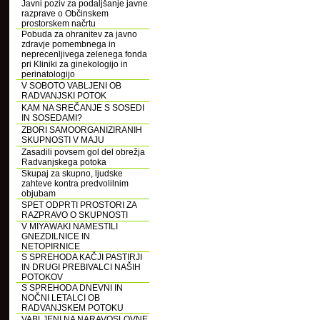
Javni poziv za podaljšanje javne
razprave o Občinskem
prostorskem načrtu
Pobuda za ohranitev za javno
zdravje pomembnega in
neprecenljivega zelenega fonda
pri Kliniki za ginekologijo in
perinatologijo
V SOBOTO VABLJENI OB
RADVANJSKI POTOK
KAM NA SREČANJE S SOSEDI
IN SOSEDAMI?
ZBORI SAMOORGANIZIRANIH
SKUPNOSTI V MAJU
Zasadili povsem gol del obrežja
Radvanjskega potoka
Skupaj za skupno, ljudske
zahteve kontra predvolilnim
objubam
SPET ODPRTI PROSTORI ZA
RAZPRAVO O SKUPNOSTI
V MIYAWAKI NAMESTILI
GNEZDILNICE IN
NETOPIRNICE
S SPREHODA KAČJI PASTIRJI
IN DRUGI PREBIVALCI NAŠIH
POTOKOV
S SPREHODA DNEVNI IN
NOČNI LETALCI OB
RADVANJSKEM POTOKU
VABLJENI NA NARAVOSLOVNE