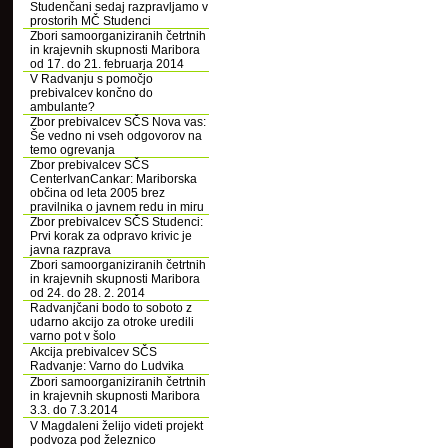
Studenčani sedaj razpravljamo v
prostorih MČ Studenci
Zbori samoorganiziranih četrtnih
in krajevnih skupnosti Maribora
od 17. do 21. februarja 2014
V Radvanju s pomočjo
prebivalcev končno do
ambulante?
Zbor prebivalcev SČS Nova vas:
Še vedno ni vseh odgovorov na
temo ogrevanja
Zbor prebivalcev SČS
CenterIvanCankar: Mariborska
občina od leta 2005 brez
pravilnika o javnem redu in miru
Zbor prebivalcev SČS Studenci:
Prvi korak za odpravo krivic je
javna razprava
Zbori samoorganiziranih četrtnih
in krajevnih skupnosti Maribora
od 24. do 28. 2. 2014
Radvanjčani bodo to soboto z
udarno akcijo za otroke uredili
varno pot v šolo
Akcija prebivalcev SČS
Radvanje: Varno do Ludvika
Zbori samoorganiziranih četrtnih
in krajevnih skupnosti Maribora
3.3. do 7.3.2014
V Magdaleni želijo videti projekt
podvoza pod železnico