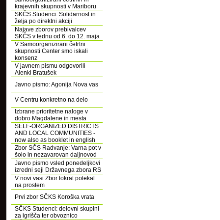
krajevnih skupnosti v Mariboru
SKČS Studenci: Solidarnost in
želja po direktni akciji
Najave zborov prebivalcev
SKČS v tednu od 6. do 12. maja
V Samoorganizirani četrtni
skupnosti Center smo iskali
konsenz
V javnem pismu odgovorili
Alenki Bratušek
Javno pismo: Agonija Nova vas
V Centru konkretno na delo
Izbrane prioritetne naloge v
dobro Magdalene in mesta
SELF-ORGANIZED DISTRICTS
AND LOCAL COMMUNITIES -
now also as booklet in english
Zbor SČS Radvanje: Varna pot v
šolo in nezavarovan daljnovod
Javno pismo vsled ponedeljkovi
izredni seji Državnega zbora RS
V novi vasi Zbor tokrat potekal
na prostem
Prvi zbor SČKS Koroška vrata
SČKS Studenci: delovni skupini
za igrišča ter obvoznico