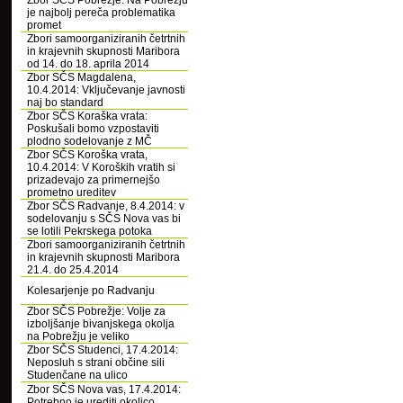
Zbor SČS Pobrežje: Na Pobrežju
je najbolj pereča problematika
promet
Zbori samoorganiziranih četrtnih
in krajevnih skupnosti Maribora
od 14. do 18. aprila 2014
Zbor SČS Magdalena,
10.4.2014: Vključevanje javnosti
naj bo standard
Zbor SČS Koraška vrata:
Poskušali bomo vzpostaviti
plodno sodelovanje z MČ
Zbor SČS Koroška vrata,
10.4.2014: V Koroških vratih si
prizadevajo za primernejšo
prometno ureditev
Zbor SČS Radvanje, 8.4.2014: v
sodelovanju s SČS Nova vas bi
se lotili Pekrskega potoka
Zbori samoorganiziranih četrtnih
in krajevnih skupnosti Maribora
21.4. do 25.4.2014
Kolesarjenje po Radvanju
Zbor SČS Pobrežje: Volje za
izboljšanje bivanjskega okolja
na Pobrežju je veliko
Zbor SČS Studenci, 17.4.2014:
Neposluh s strani občine sili
Studenčane na ulico
Zbor SČS Nova vas, 17.4.2014:
Potrebno je urediti okolico