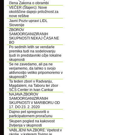
člena Zakona o obrambi
VEČER (Štajerc): Nove
okoliščine dajejo priložnost za
nove rešitve
Javni Poziv upravi LIDL
Slovenije
ZBOROV
SAMOORGANIZIRANIH
SKUPNOSTI NEKAJ ČASA NE
BO
Po sedmih letih se vendarle
premika tudi na sodelovanju
ljudi in predstavniki ožje lokalne
skupnosti
Se ne zavedamo, ali pa ne
verjamemo, da lahko s svojo
aktivnostjo veliko pripomoremo v
skupnosti?
Ta teden zbori v Radvanju,
Magdaleni, na Taboru ter zbor
SČS Center in Ivan Cankar
NAJAVA ZBOROV
SAMOORGANIZIRANIH
SKUPNOSTI V MARIBORU OD
17. DO 23. 2. 2020
Dajmo pet spregovoriti o
participatornem proračunu
Skupen pogled na kakovost
življenja v skupnosti
VABLJENI NA ZBORE: Vpetost v
okolje, v katerem živimo je