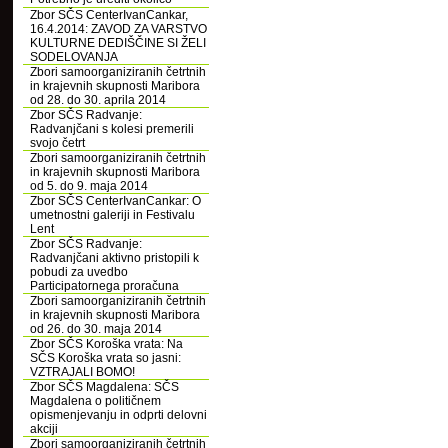
Zbor SČS CenterIvanCankar,
16.4.2014: ZAVOD ZA VARSTVO
KULTURNE DEDIŠČINE SI ŽELI
SODELOVANJA
Zbori samoorganiziranih četrtnih
in krajevnih skupnosti Maribora
od 28. do 30. aprila 2014
Zbor SČS Radvanje:
Radvanjčani s kolesi premerili
svojo četrt
Zbori samoorganiziranih četrtnih
in krajevnih skupnosti Maribora
od 5. do 9. maja 2014
Zbor SČS CenterIvanCankar: O
umetnostni galeriji in Festivalu
Lent
Zbor SČS Radvanje:
Radvanjčani aktivno pristopili k
pobudi za uvedbo
Participatornega proračuna
Zbori samoorganiziranih četrtnih
in krajevnih skupnosti Maribora
od 26. do 30. maja 2014
Zbor SČS Koroška vrata: Na
SČS Koroška vrata so jasni:
VZTRAJALI BOMO!
Zbor SČS Magdalena: SČS
Magdalena o političnem
opismenjevanju in odprti delovni
akciji
Zbori samoorganiziranih četrtnih