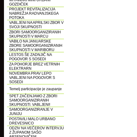
MIYAWAKI MINI URBANI
GOZDIČEK
PROJEKT REVITALIZACIJA
NABREŽJA RADVANJSKEGA
POTOKA
VABLJENI NA APRILSKI ZBOR V
SVOJI SKUPNOSTI
ZBORI SAMOORGANIZIRANIH
SKUPNOSTI V MARCU
VABILO NA JANUARSKE
ZBORE SAMOORGANIZIRANIH
SKUPNOSTI V MARIBORU
LESTOS ŠE ZADNJIČ NA
POGOVOR S SOSEDI
ZA POHORJE BREZ VETRNIH
ELEKTRARN
NOVEMBRA PRAV LEPO
VABLJENI NA POGOVOR S
SOSEDI
Temelj participacije je zaupanje
SPET ZAČENJAMO Z ZBORI
SAMOORGANIZIRANIH
SKUPNOSTI. VABLJENI!
SAMOORGANIZIRANJE V
JUNIJU
POSTAVILI MALO URBANO
DREVESNICO
ODZIV NA VEČEROV INTERVJU
Z ŽUPANOM SAŠO
ARSENOVIČEM