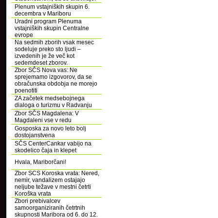
Plenum vstajniških skupin 6.
decembra v Mariboru
Uradni program Plenuma
vstajniških skupin Centralne
evrope
Na sedmih zborih vsak mesec
sodeluje preko sto ljudi –
izvedenih je že več kot
sedemdeset zborov.
Zbor SČS Nova vas: Ne
sprejemamo izgovorov, da se
obračunska obdobja ne morejo
poenotiti
ZA začetek medsebojnega
dialoga o turizmu v Radvanju
Zbor SČS Magdalena: V
Magdaleni vse v redu
Gosposka za novo leto bolj
dostojanstvena
SČS CenterCankar vabijo na
skodelico čaja in klepet
Hvala, Mariborčani!
Zbor SCS Koroska vrata: Nered,
nemir, vandalizem ostajajo
neljube težave v mestni četrti
Koroška vrata
Zbori prebivalcev
samoorganiziranih četrtnih
skupnosti Maribora od 6. do 12.