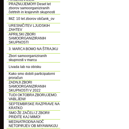
PRAZNUJEMO!!!! Deset let
zborov samoorganiziranih
četrtnih in krajevnih skupnosti
IMZ: 10 let zborov občank_ov
URESNIČITEV LJUDSKIH
ZAHTEV
APRILSKI ZBORI
SAMOORGANIZIRANIH
SKUPNOSTI
3. MARCA BOMO NA ŠTRAJKU
Zbori samoorganiziranih
skupnosti v marcu
Livada lab na obisku
Kako smo dobili participatorni
proračun
ZADNJI ZBORI
SAMOORGANIZIRANIH
SKUPNOSTI V 2022
TUDI OKTOBRA ZBORUJEMO.
VABLJENI!
SEPTEMBRSKE RAZPRAVE NA
KRATKO
SMO ŽE ZAČELI Z ZBORI!
PRIDITE KAJ MIMO!
MEDNATRODNA NOČ
NETOPIRJEV OB MIYAWAKIJU