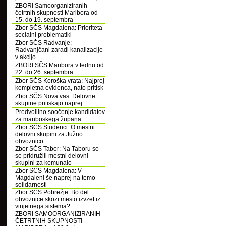
ZBORI Samoorganiziranih
četrtnih skupnosti Maribora od
15. do 19. septembra
Zbor SČS Magdalena: Prioriteta
socialni problematiki
Zbor SČS Radvanje:
Radvanjčani zaradi kanalizacije
v akcijo
ZBORI SČS Maribora v tednu od
22. do 26. septembra
Zbor SČS Koroška vrata: Najprej
kompletna evidenca, nato pritisk
Zbor SČS Nova vas: Delovne
skupine pritiskajo naprej
Predvolilno soočenje kandidatov
za mariboskega župana
Zbor SČS Studenci: O mestni
delovni skupini za Južno
obvoznico
Zbor SČS Tabor: Na Taboru so
se pridružili mestni delovni
skupini za komunalo
Zbor SČS Magdalena: V
Magdaleni še naprej na temo
solidarnosti
Zbor SČS Pobrežje: Bo del
obvoznice skozi mesto izvzet iz
vinjetnega sistema?
ZBORI SAMOORGANIZIRANIH
ČETRTNIH SKUPNOSTI