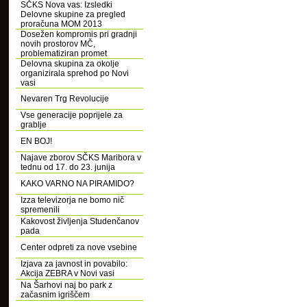
SČKS Nova vas: Izsledki
Delovne skupine za pregled
proračuna MOM 2013
Dosežen kompromis pri gradnji
novih prostorov MČ,
problematiziran promet
Delovna skupina za okolje
organizirala sprehod po Novi
vasi
Nevaren Trg Revolucije
Vse generacije poprijele za
grablje
EN BOJ!
Najave zborov SČKS Maribora v
tednu od 17. do 23. junija
KAKO VARNO NA PIRAMIDO?
Izza televizorja ne bomo nič
spremenili
Kakovost življenja Studenčanov
pada
Center odpreti za nove vsebine
Izjava za javnost in povabilo:
Akcija ZEBRA v Novi vasi
Na Šarhovi naj bo park z
začasnim igriščem