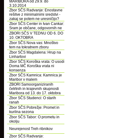
MARIBORA od 29.9. do
3.10.2014
Zbor SČS Radvanje: Enostavne
rešitve z minimalnimi sredstvi -
zakaj se potem ne uresničijo?
Zbor SČS Center in Ivan Cankar:
Sram je občane, odgovornih ne
ZBORI SČS V TEDNU OD 6. DO
10. OKTOBRA
Zbor SČS Nova vas: Mnoštvo
tem na tokratnem zboru
Zbor SČS Magdalena: Hrup na
Linhartovi
Zbor SČS Koroška vrata: O usodi
Doma MČ Koroška vrata ni
konsenza
Zbor SČS Kamnica: Kamnica je
Maribor v malem
ZBORI Samoorganiziranih
četrtnih in krajevnih skupnosti
Maribora od 13. do 17. oktobra
Zbor SČS Studenci: O starih
ranah
Zbor SČS Pobrežje: Promet in
kurilna sezona
Zbor SČS Tabor: O prometu in
okolju
Neurejenost Treh ribnikov
Zbor SČS Radvanje: