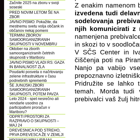
Začnite 2025 na zboru v svoji
Z enakim namenom
soseski
izvedena tudi dela
PRED NOVIM LETOM ŠE NA
ZBOR
sodelovanja prebiva
JAVNO PISMO: Pokažite, da
mestnemu svetu volja občank in
njih komunicirati z 
občanov nekaj pomeni
namenjena prebivalce
TERMINI ZBOROV
SAMOORGANIZIRANIH
in skozi to v soodloča
SKUPNOSTI V NOVEMBRU
Oktober na zborih
V SČS Center in Iva
samoorganiziranih četrtnih
skupnosti v Mariboru
čiščenja poti na Pira
JAVNO PISMO VLADI RS: GAZA
Nanjo pa vabijo vse
IN BANALNOST ZLA
Poudarki posveta o načrtovanju
prepoznavno izletnišk
zelene infrastrukture v času
podnebnih sprememb
Pridružite se lahko 
ŠE JUNIJSKI ZBORI
SAMOORGANIZIRANIH
temah. Morda tudi v
SKUPNOSTI, POTEM PAVZA
prebivalci vaš žulj hit
Leto 2024 - spet nesrečno ali
vendarle usodno za
participativni proračun v
Mariboru?
ODPRTI PROSTORI ZA
RAZPRAVO O SKUPNOSTI –
MAJ 24
DREVESNICA POD STREHO,
PRVA DREVESCA ŽE V ZEMLJI