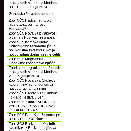
in krajevnih skupnosti Maribora
od 19. do 23. maja 2014
Gosposko še vedno urejamo
Zbor SČS Radvanje: Kdo v
mestu zastopa interese
Radvanja?
Zbor SČS Nova vas: Kakovost
bivanja v Novi vasi se slabša
Zbor SČS Koroška vrata:
Potrebujemo racionalnejše in
bolj koristne investicije, kot je
novogradnja doma mestne četrti
Zbor SČS Magdalena:
Obnovimo košarkaška igrišča!
Zbori samoorganiziranih četrtnih
in krajevnih skupnosti Maribora
2. do 6. junija 2014
Zbor SČS Nova vas: Okolje, v
katerem živimo je tudi odraz
našega ravnanja z njim
Zbor SČS Center Ivan Cankar:
Tokrat o Festivalu Lent
Zbor SČS Tabor: TABORČANI
ZAČENJAJO SAMI REŠEVATI
LOKALNE TEŽAVE
Zbor SČS Pobrežje: Za varno pot
otrok v Pobreške šole
Zbor SČS Radvanje: Mestnih
svetnikov iz Radvanja njihova