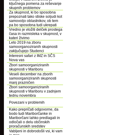
ključnega pomena za reševanje
skupnih problemov
Za skupnost, ki bo sposobna
prepoznati tako stiske soljudi kot
samovoljo oblastnikov, ob tem
pa bo sposobna tudi ukrepati
Vredno je vložiti delček prostega
časa in razmisleka v skupnost, v
kateri živimo
Leto 2019 na zboru
samoorganoziranih skupnosti
zaključujejo Studenci
Interesni safari z IMZ in SČS
Nova vas
Zbori samoorganiziranih
skupnosti v Mariboru
Veseli december na zborih
samoorganiziranih skupnosti
manj prazničen
Zbori samoorganiziranih
skupnosti v Mariboru v zadnjem
tednu novembra
Povezani v problemih
Kako prepričati odgovorne, da
bodo tudi Mariborčanke in
Mariborčani lahko predlagali in
odločali o delu občinskih
proračunskih sredstev
Vabljeni in dobrodošli vsi, ki vam