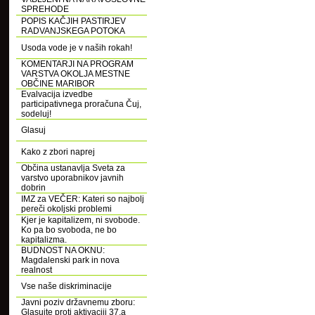
SPREHODE
POPIS KAČJIH PASTIRJEV
RADVANJSKEGA POTOKA
Usoda vode je v naših rokah!
KOMENTARJI NA PROGRAM
VARSTVA OKOLJA MESTNE
OBČINE MARIBOR
Evalvacija izvedbe
participativnega proračuna Čuj,
sodeluj!
Glasuj
Kako z zbori naprej
Občina ustanavlja Sveta za
varstvo uporabnikov javnih
dobrin
IMZ za VEČER: Kateri so najbolj
pereči okoljski problemi
Kjer je kapitalizem, ni svobode.
Ko pa bo svoboda, ne bo
kapitalizma.
BUDNOST NA OKNU:
Magdalenski park in nova
realnost
Vse naše diskriminacije
Javni poziv državnemu zboru:
Glasujte proti aktivaciji 37.a