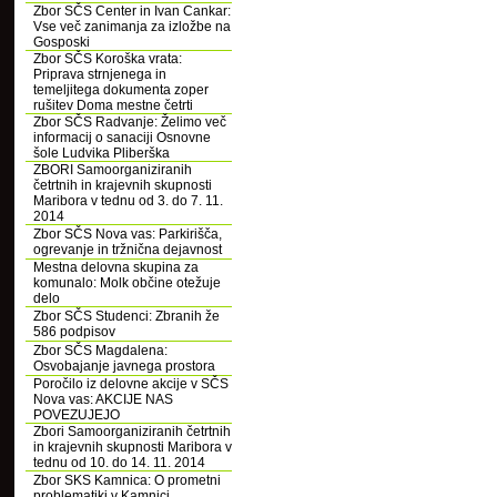
Zbor SČS Center in Ivan Cankar:
Vse več zanimanja za izložbe na
Gosposki
Zbor SČS Koroška vrata:
Priprava strnjenega in
temeljitega dokumenta zoper
rušitev Doma mestne četrti
Zbor SČS Radvanje: Želimo več
informacij o sanaciji Osnovne
šole Ludvika Pliberška
ZBORI Samoorganiziranih
četrtnih in krajevnih skupnosti
Maribora v tednu od 3. do 7. 11.
2014
Zbor SČS Nova vas: Parkirišča,
ogrevanje in tržnična dejavnost
Mestna delovna skupina za
komunalo: Molk občine otežuje
delo
Zbor SČS Studenci: Zbranih že
586 podpisov
Zbor SČS Magdalena:
Osvobajanje javnega prostora
Poročilo iz delovne akcije v SČS
Nova vas: AKCIJE NAS
POVEZUJEJO
Zbori Samoorganiziranih četrtnih
in krajevnih skupnosti Maribora v
tednu od 10. do 14. 11. 2014
Zbor SKS Kamnica: O prometni
problematiki v Kamnici