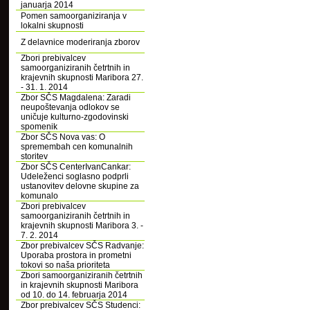
januarja 2014
Pomen samoorganiziranja v
lokalni skupnosti
Z delavnice moderiranja zborov
Zbori prebivalcev
samoorganiziranih četrtnih in
krajevnih skupnosti Maribora 27.
- 31. 1. 2014
Zbor SČS Magdalena: Zaradi
neupoštevanja odlokov se
uničuje kulturno-zgodovinski
spomenik
Zbor SČS Nova vas: O
spremembah cen komunalnih
storitev
Zbor SČS CenterIvanCankar:
Udeleženci soglasno podprli
ustanovitev delovne skupine za
komunalo
Zbori prebivalcev
samoorganiziranih četrtnih in
krajevnih skupnosti Maribora 3. -
7. 2. 2014
Zbor prebivalcev SČS Radvanje:
Uporaba prostora in prometni
tokovi so naša prioriteta
Zbori samoorganiziranih četrtnih
in krajevnih skupnosti Maribora
od 10. do 14. februarja 2014
Zbor prebivalcev SČS Studenci: