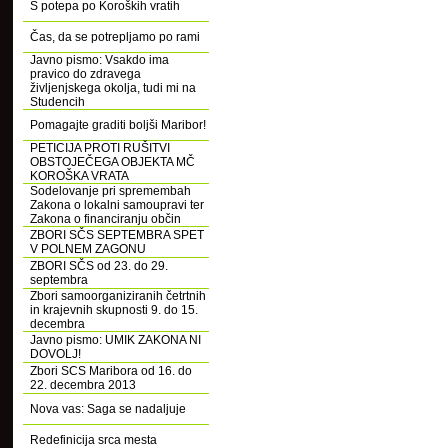
S potepa po Koroških vratih
Čas, da se potrepljamo po rami
Javno pismo: Vsakdo ima
pravico do zdravega
življenjskega okolja, tudi mi na
Studencih
Pomagajte graditi boljši Maribor!
PETICIJA PROTI RUŠITVI
OBSTOJEČEGA OBJEKTA MČ
KOROŠKA VRATA
Sodelovanje pri spremembah
Zakona o lokalni samoupravi ter
Zakona o financiranju občin
ZBORI SČS SEPTEMBRA SPET
V POLNEM ZAGONU
ZBORI SČS od 23. do 29.
septembra
Zbori samoorganiziranih četrtnih
in krajevnih skupnosti 9. do 15.
decembra
Javno pismo: UMIK ZAKONA NI
DOVOLJ!
Zbori SCS Maribora od 16. do
22. decembra 2013
Nova vas: Saga se nadaljuje
Redefinicija srca mesta