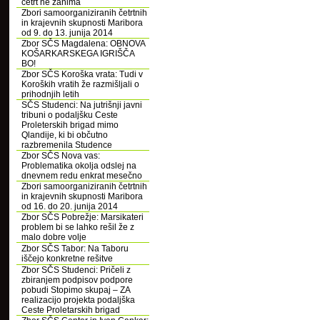
četrt ne zanima
Zbori samoorganiziranih četrtnih
in krajevnih skupnosti Maribora
od 9. do 13. junija 2014
Zbor SČS Magdalena: OBNOVA
KOŠARKARSKEGA IGRIŠČA
BO!
Zbor SČS Koroška vrata: Tudi v
Koroških vratih že razmišljali o
prihodnjih letih
SČS Studenci: Na jutrišnji javni
tribuni o podaljšku Ceste
Proleterskih brigad mimo
Qlandije, ki bi občutno
razbremenila Studence
Zbor SČS Nova vas:
Problematika okolja odslej na
dnevnem redu enkrat mesečno
Zbori samoorganiziranih četrtnih
in krajevnih skupnosti Maribora
od 16. do 20. junija 2014
Zbor SČS Pobrežje: Marsikateri
problem bi se lahko rešil že z
malo dobre volje
Zbor SČS Tabor: Na Taboru
iščejo konkretne rešitve
Zbor SČS Studenci: Pričeli z
zbiranjem podpisov podpore
pobudi Stopimo skupaj – ZA
realizacijo projekta podaljška
Ceste Proletarskih brigad