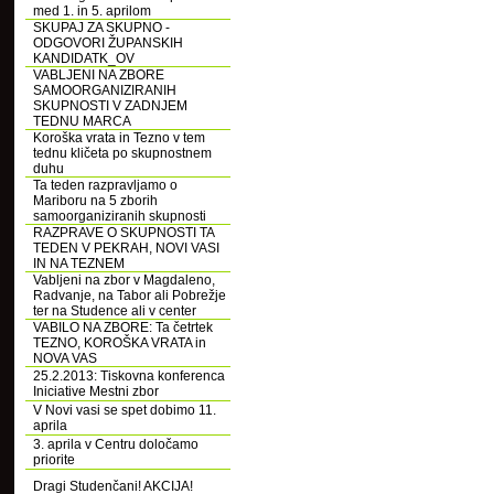
med 1. in 5. aprilom
SKUPAJ ZA SKUPNO -
ODGOVORI ŽUPANSKIH
KANDIDATK_OV
VABLJENI NA ZBORE
SAMOORGANIZIRANIH
SKUPNOSTI V ZADNJEM
TEDNU MARCA
Koroška vrata in Tezno v tem
tednu kličeta po skupnostnem
duhu
Ta teden razpravljamo o
Mariboru na 5 zborih
samoorganiziranih skupnosti
RAZPRAVE O SKUPNOSTI TA
TEDEN V PEKRAH, NOVI VASI
IN NA TEZNEM
Vabljeni na zbor v Magdaleno,
Radvanje, na Tabor ali Pobrežje
ter na Studence ali v center
VABILO NA ZBORE: Ta četrtek
TEZNO, KOROŠKA VRATA in
NOVA VAS
25.2.2013: Tiskovna konferenca
Iniciative Mestni zbor
V Novi vasi se spet dobimo 11.
aprila
3. aprila v Centru določamo
priorite
Dragi Studenčani! AKCIJA!