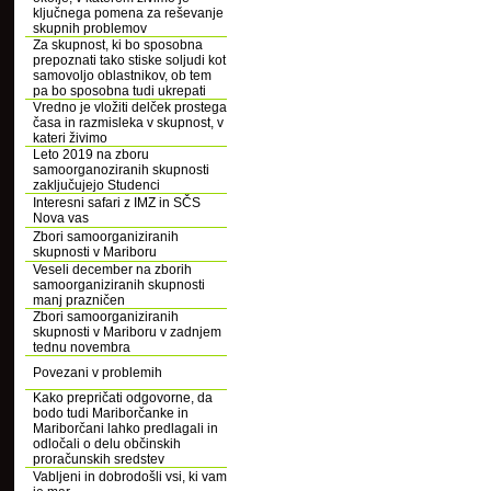
ključnega pomena za reševanje
skupnih problemov
Za skupnost, ki bo sposobna
prepoznati tako stiske soljudi kot
samovoljo oblastnikov, ob tem
pa bo sposobna tudi ukrepati
Vredno je vložiti delček prostega
časa in razmisleka v skupnost, v
kateri živimo
Leto 2019 na zboru
samoorganoziranih skupnosti
zaključujejo Studenci
Interesni safari z IMZ in SČS
Nova vas
Zbori samoorganiziranih
skupnosti v Mariboru
Veseli december na zborih
samoorganiziranih skupnosti
manj prazničen
Zbori samoorganiziranih
skupnosti v Mariboru v zadnjem
tednu novembra
Povezani v problemih
Kako prepričati odgovorne, da
bodo tudi Mariborčanke in
Mariborčani lahko predlagali in
odločali o delu občinskih
proračunskih sredstev
Vabljeni in dobrodošli vsi, ki vam