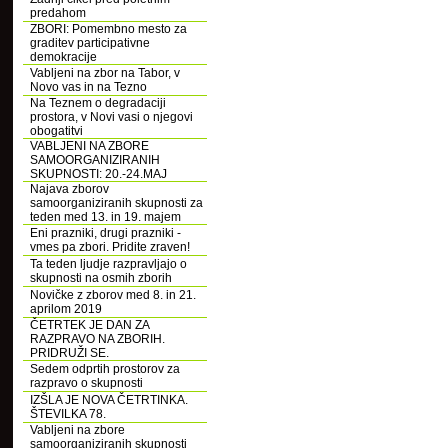
predahom
ZBORI: Pomembno mesto za
graditev participativne
demokracije
Vabljeni na zbor na Tabor, v
Novo vas in na Tezno
Na Teznem o degradaciji
prostora, v Novi vasi o njegovi
obogatitvi
VABLJENI NA ZBORE
SAMOORGANIZIRANIH
SKUPNOSTI: 20.-24.MAJ
Najava zborov
samoorganiziranih skupnosti za
teden med 13. in 19. majem
Eni prazniki, drugi prazniki -
vmes pa zbori. Pridite zraven!
Ta teden ljudje razpravljajo o
skupnosti na osmih zborih
Novičke z zborov med 8. in 21.
aprilom 2019
ČETRTEK JE DAN ZA
RAZPRAVO NA ZBORIH.
PRIDRUŽI SE.
Sedem odprtih prostorov za
razpravo o skupnosti
IZŠLA JE NOVA ČETRTINKA.
ŠTEVILKA 78.
Vabljeni na zbore
samoorganiziranih skupnosti