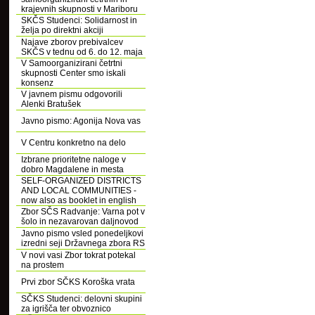
krajevnih skupnosti v Mariboru
SKČS Studenci: Solidarnost in
želja po direktni akciji
Najave zborov prebivalcev
SKČS v tednu od 6. do 12. maja
V Samoorganizirani četrtni
skupnosti Center smo iskali
konsenz
V javnem pismu odgovorili
Alenki Bratušek
Javno pismo: Agonija Nova vas
V Centru konkretno na delo
Izbrane prioritetne naloge v
dobro Magdalene in mesta
SELF-ORGANIZED DISTRICTS
AND LOCAL COMMUNITIES -
now also as booklet in english
Zbor SČS Radvanje: Varna pot v
šolo in nezavarovan daljnovod
Javno pismo vsled ponedeljkovi
izredni seji Državnega zbora RS
V novi vasi Zbor tokrat potekal
na prostem
Prvi zbor SČKS Koroška vrata
SČKS Studenci: delovni skupini
za igrišča ter obvoznico