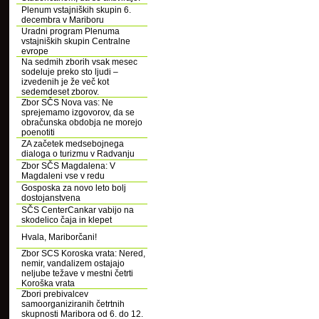
Plenum vstajniških skupin 6.
decembra v Mariboru
Uradni program Plenuma
vstajniških skupin Centralne
evrope
Na sedmih zborih vsak mesec
sodeluje preko sto ljudi –
izvedenih je že več kot
sedemdeset zborov.
Zbor SČS Nova vas: Ne
sprejemamo izgovorov, da se
obračunska obdobja ne morejo
poenotiti
ZA začetek medsebojnega
dialoga o turizmu v Radvanju
Zbor SČS Magdalena: V
Magdaleni vse v redu
Gosposka za novo leto bolj
dostojanstvena
SČS CenterCankar vabijo na
skodelico čaja in klepet
Hvala, Mariborčani!
Zbor SCS Koroska vrata: Nered,
nemir, vandalizem ostajajo
neljube težave v mestni četrti
Koroška vrata
Zbori prebivalcev
samoorganiziranih četrtnih
skupnosti Maribora od 6. do 12.