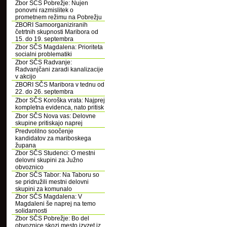
Zbor SČS Pobrežje: Nujen
ponovni razmislitek o
prometnem režimu na Pobrežju
ZBORI Samoorganiziranih
četrtnih skupnosti Maribora od
15. do 19. septembra
Zbor SČS Magdalena: Prioriteta
socialni problematiki
Zbor SČS Radvanje:
Radvanjčani zaradi kanalizacije
v akcijo
ZBORI SČS Maribora v tednu od
22. do 26. septembra
Zbor SČS Koroška vrata: Najprej
kompletna evidenca, nato pritisk
Zbor SČS Nova vas: Delovne
skupine pritiskajo naprej
Predvolilno soočenje
kandidatov za mariboskega
župana
Zbor SČS Studenci: O mestni
delovni skupini za Južno
obvoznico
Zbor SČS Tabor: Na Taboru so
se pridružili mestni delovni
skupini za komunalo
Zbor SČS Magdalena: V
Magdaleni še naprej na temo
solidarnosti
Zbor SČS Pobrežje: Bo del
obvoznice skozi mesto izvzet iz