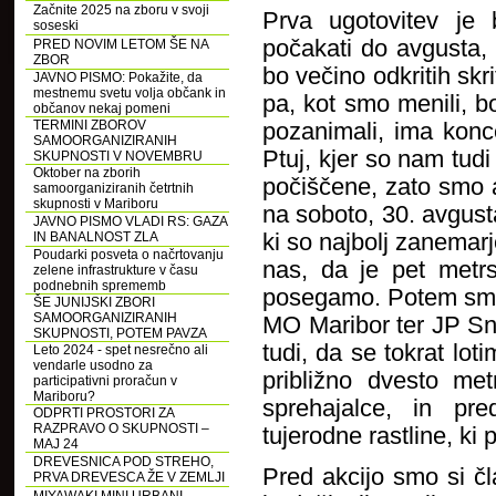
Začnite 2025 na zboru v svoji
Prva ugotovitev je 
soseski
počakati do avgusta, 
PRED NOVIM LETOM ŠE NA
ZBOR
bo večino odkritih skr
JAVNO PISMO: Pokažite, da
mestnemu svetu volja občank in
pa, kot smo menili, b
občanov nekaj pomeni
TERMINI ZBOROV
pozanimali, ima kon
SAMOORGANIZIRANIH
Ptuj, kjer so nam tud
SKUPNOSTI V NOVEMBRU
Oktober na zborih
počiščene, zato smo ak
samoorganiziranih četrtnih
skupnosti v Mariboru
na soboto, 30. avgust
JAVNO PISMO VLADI RS: GAZA
IN BANALNOST ZLA
ki so najbolj zanemarjen
Poudarki posveta o načrtovanju
nas, da je pet metrs
zelene infrastrukture v času
podnebnih sprememb
posegamo. Potem smo
ŠE JUNIJSKI ZBORI
SAMOORGANIZIRANIH
MO Maribor ter JP Sna
SKUPNOSTI, POTEM PAVZA
tudi, da se tokrat lot
Leto 2024 - spet nesrečno ali
vendarle usodno za
približno dvesto met
participativni proračun v
Mariboru?
sprehajalce, in pre
ODPRTI PROSTORI ZA
RAZPRAVO O SKUPNOSTI –
tujerodne rastline, ki 
MAJ 24
DREVESNICA POD STREHO,
Pred akcijo smo si č
PRVA DREVESCA ŽE V ZEMLJI