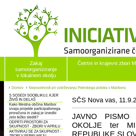
Zakaj
Četrtni in krajevni zbori 
samoorganiziranje
v lokalnem okolju
Domov
Nepravilnosti pri vzdrževanju Pekrskega potoka v Mariboru
S SOSEDI SOOBLIKUJ, KJER
SČS Nova vas, 11.9.
ŽIVIŠ IN DELAŠ
Kako Mestna občina Maribor
izvaja projekte participativnega
proračuna in zakaj je izvedbi
JAVNO PISMO 
zelo težko slediti?
ODPRTI PROSTORI ZA
OKOLJE ter M
SKUPNOST - ZBORI V APRILU
AKTIVIRAJ SE ZA SKUPNOST -
REPUBLIKE SLO
ZBORI V FEBRUARJU