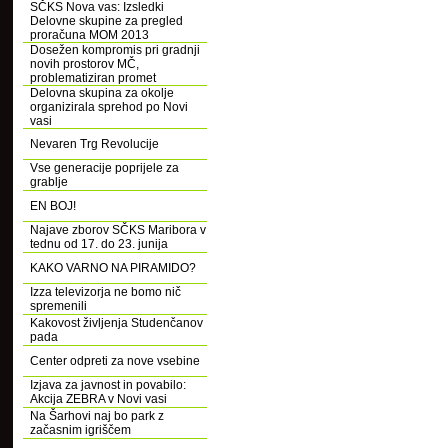
SČKS Nova vas: Izsledki
Delovne skupine za pregled
proračuna MOM 2013
Dosežen kompromis pri gradnji
novih prostorov MČ,
problematiziran promet
Delovna skupina za okolje
organizirala sprehod po Novi
vasi
Nevaren Trg Revolucije
Vse generacije poprijele za
grablje
EN BOJ!
Najave zborov SČKS Maribora v
tednu od 17. do 23. junija
KAKO VARNO NA PIRAMIDO?
Izza televizorja ne bomo nič
spremenili
Kakovost življenja Studenčanov
pada
Center odpreti za nove vsebine
Izjava za javnost in povabilo:
Akcija ZEBRA v Novi vasi
Na Šarhovi naj bo park z
začasnim igriščem