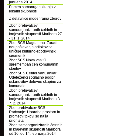
januarja 2014
Pomen samoorganiziranja v
lokalni skupnosti
Z delavnice moderiranja zborov
Zbori prebivalcev
samoorganiziranih četrtnih in
krajevnih skupnosti Maribora 27.
- 31. 1. 2014
Zbor SČS Magdalena: Zaradi
neupoštevanja odlokov se
uničuje kulturno-zgodovinski
spomenik
Zbor SČS Nova vas: O
spremembah cen komunalnih
storitev
Zbor SČS CenterIvanCankar:
Udeleženci soglasno podprli
ustanovitev delovne skupine za
komunalo
Zbori prebivalcev
samoorganiziranih četrtnih in
krajevnih skupnosti Maribora 3. -
7. 2. 2014
Zbor prebivalcev SČS
Radvanje: Uporaba prostora in
prometni tokovi so naša
prioriteta
Zbori samoorganiziranih četrtnih
in krajevnih skupnosti Maribora
od 10. do 14. februarja 2014