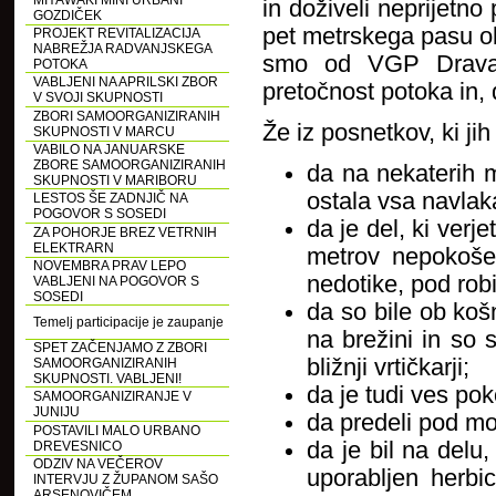
MIYAWAKI MINI URBANI
in doživeli neprijetn
GOZDIČEK
pet metrskega pasu ob
PROJEKT REVITALIZACIJA
NABREŽJA RADVANJSKEGA
smo od VGP Drava P
POTOKA
VABLJENI NA APRILSKI ZBOR
pretočnost potoka in, 
V SVOJI SKUPNOSTI
ZBORI SAMOORGANIZIRANIH
Že iz posnetkov, ki jih
SKUPNOSTI V MARCU
VABILO NA JANUARSKE
ZBORE SAMOORGANIZIRANIH
da na nekaterih m
SKUPNOSTI V MARIBORU
ostala vsa navlak
LESTOS ŠE ZADNJIČ NA
POGOVOR S SOSEDI
da je del, ki verje
ZA POHORJE BREZ VETRNIH
ELEKTRARN
metrov nepokoše
NOVEMBRA PRAV LEPO
nedotike, pod rob
VABLJENI NA POGOVOR S
SOSEDI
da so bile ob košn
Temelj participacije je zaupanje
na brežini in so s
SPET ZAČENJAMO Z ZBORI
bližnji vrtičkarji;
SAMOORGANIZIRANIH
SKUPNOSTI. VABLJENI!
da je tudi ves pok
SAMOORGANIZIRANJE V
JUNIJU
da predeli pod mos
POSTAVILI MALO URBANO
da je bil na delu,
DREVESNICO
ODZIV NA VEČEROV
uporabljen herbic
INTERVJU Z ŽUPANOM SAŠO
ARSENOVIČEM