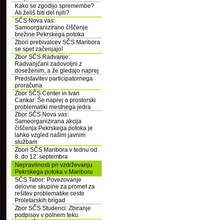
Kako se zgodijo spremembe?
Ali želiš biti del njih?
SČS Nova vas:
Samoorganizirano čiščenje
brežine Pekrskega potoka
Zbori prebivalcev SČS Maribora
se spet začenjajo!
Zbor SČS Radvanje:
Radvanjčani zadovoljni z
doseženim, a že gledajo naprej
Predstavitev participatornega
proračuna
Zbor SČS Center in Ivan
Cankar: Še naprej o prostorski
problematiki mestnega jedra
Zbor SČS Nova vas:
Samoorganizirana akcija
čiščenja Pekrskega potoka je
lahko vzgled našim javnim
službam
Zbori SČS Maribora v tednu od
8. do 12. septembra
Nepravilnosti pri vzdrževanju
Pekrskega potoka v Mariboru
SČS Tabor: Povezovanje
delovne skupine za promet za
rešitev problematike ceste
Proletarskih brigad
Zbor SČS Studenci: Zbiranje
podpisov v polnem teku