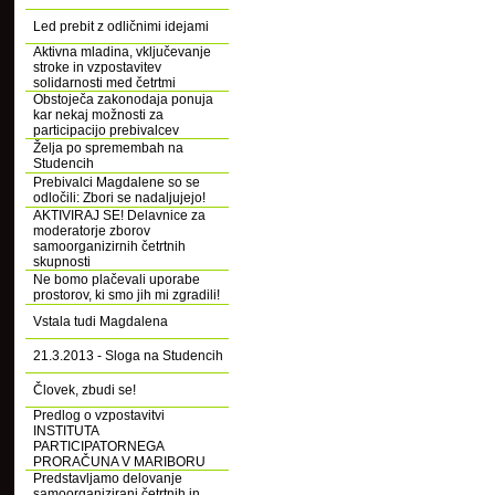
Led prebit z odličnimi idejami
Aktivna mladina, vključevanje
stroke in vzpostavitev
solidarnosti med četrtmi
Obstoječa zakonodaja ponuja
kar nekaj možnosti za
participacijo prebivalcev
Želja po spremembah na
Studencih
Prebivalci Magdalene so se
odločili: Zbori se nadaljujejo!
AKTIVIRAJ SE! Delavnice za
moderatorje zborov
samoorganizirnih četrtnih
skupnosti
Ne bomo plačevali uporabe
prostorov, ki smo jih mi zgradili!
Vstala tudi Magdalena
21.3.2013 - Sloga na Studencih
Človek, zbudi se!
Predlog o vzpostavitvi
INSTITUTA
PARTICIPATORNEGA
PRORAČUNA V MARIBORU
Predstavljamo delovanje
samoorganizirani četrtnih in