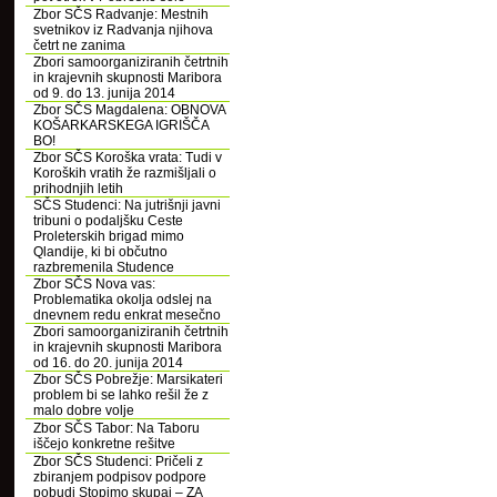
Zbor SČS Radvanje: Mestnih
svetnikov iz Radvanja njihova
četrt ne zanima
Zbori samoorganiziranih četrtnih
in krajevnih skupnosti Maribora
od 9. do 13. junija 2014
Zbor SČS Magdalena: OBNOVA
KOŠARKARSKEGA IGRIŠČA
BO!
Zbor SČS Koroška vrata: Tudi v
Koroških vratih že razmišljali o
prihodnjih letih
SČS Studenci: Na jutrišnji javni
tribuni o podaljšku Ceste
Proleterskih brigad mimo
Qlandije, ki bi občutno
razbremenila Studence
Zbor SČS Nova vas:
Problematika okolja odslej na
dnevnem redu enkrat mesečno
Zbori samoorganiziranih četrtnih
in krajevnih skupnosti Maribora
od 16. do 20. junija 2014
Zbor SČS Pobrežje: Marsikateri
problem bi se lahko rešil že z
malo dobre volje
Zbor SČS Tabor: Na Taboru
iščejo konkretne rešitve
Zbor SČS Studenci: Pričeli z
zbiranjem podpisov podpore
pobudi Stopimo skupaj – ZA