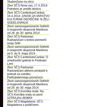
Studenčane na ulico
Zbor SČS Nova vas, 17.4.2014:
Potrebno je urediti okolico
Zbor SČS CenterIvanCankar,
16.4.2014: ZAVOD ZA VARSTVO
KULTURNE DEDIŠČINE SI ŽELI
SODELOVANJA
Zbori samoorganiziranih četrtnih
in krajevnih skupnosti Maribora
od 28. do 30. aprila 2014
Zbor SČS Radvanje:
Radvanjčani s kolesi premerili
svojo četrt
Zbori samoorganiziranih četrtnih
in krajevnih skupnosti Maribora
od 5. do 9. maja 2014
Zbor SČS CenterIvanCankar: O
umetnostni galeriji in Festivalu
Lent
Zbor SČS Radvanje:
Radvanjčani aktivno pristopili k
pobudi za uvedbo
Participatornega proračuna
Zbori samoorganiziranih četrtnih
in krajevnih skupnosti Maribora
od 26. do 30. maja 2014
Zbor SČS Koroška vrata: Na
SČS Koroška vrata so jasni:
VZTRAJALI BOMO!
Zbor SČS Magdalena: SČS
Magdalena o političnem