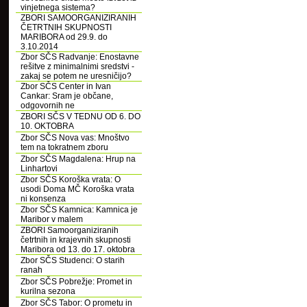
vinjetnega sistema?
ZBORI SAMOORGANIZIRANIH
ČETRTNIH SKUPNOSTI
MARIBORA od 29.9. do
3.10.2014
Zbor SČS Radvanje: Enostavne
rešitve z minimalnimi sredstvi -
zakaj se potem ne uresničijo?
Zbor SČS Center in Ivan
Cankar: Sram je občane,
odgovornih ne
ZBORI SČS V TEDNU OD 6. DO
10. OKTOBRA
Zbor SČS Nova vas: Mnoštvo
tem na tokratnem zboru
Zbor SČS Magdalena: Hrup na
Linhartovi
Zbor SČS Koroška vrata: O
usodi Doma MČ Koroška vrata
ni konsenza
Zbor SČS Kamnica: Kamnica je
Maribor v malem
ZBORI Samoorganiziranih
četrtnih in krajevnih skupnosti
Maribora od 13. do 17. oktobra
Zbor SČS Studenci: O starih
ranah
Zbor SČS Pobrežje: Promet in
kurilna sezona
Zbor SČS Tabor: O prometu in