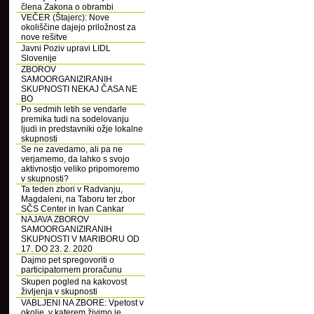
člena Zakona o obrambi
VEČER (Štajerc): Nove
okoliščine dajejo priložnost za
nove rešitve
Javni Poziv upravi LIDL
Slovenije
ZBOROV
SAMOORGANIZIRANIH
SKUPNOSTI NEKAJ ČASA NE
BO
Po sedmih letih se vendarle
premika tudi na sodelovanju
ljudi in predstavniki ožje lokalne
skupnosti
Se ne zavedamo, ali pa ne
verjamemo, da lahko s svojo
aktivnostjo veliko pripomoremo
v skupnosti?
Ta teden zbori v Radvanju,
Magdaleni, na Taboru ter zbor
SČS Center in Ivan Cankar
NAJAVA ZBOROV
SAMOORGANIZIRANIH
SKUPNOSTI V MARIBORU OD
17. DO 23. 2. 2020
Dajmo pet spregovoriti o
participatornem proračunu
Skupen pogled na kakovost
življenja v skupnosti
VABLJENI NA ZBORE: Vpetost v
okolje, v katerem živimo je