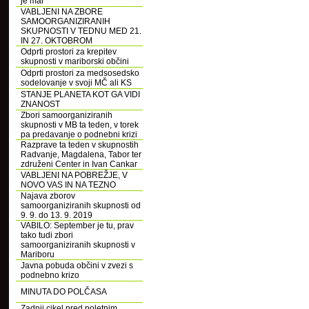
je mar
VABLJENI NA ZBORE
SAMOORGANIZIRANIH
SKUPNOSTI V TEDNU MED 21.
IN 27. OKTOBROM
Odprti prostori za krepitev
skupnosti v mariborski občini
Odprti prostori za medsosedsko
sodelovanje v svoji MČ ali KS
STANJE PLANETA KOT GA VIDI
ZNANOST
Zbori samoorganiziranih
skupnosti v MB ta teden, v torek
pa predavanje o podnebni krizi
Razprave ta teden v skupnostih
Radvanje, Magdalena, Tabor ter
združeni Center in Ivan Cankar
VABLJENI NA POBREŽJE, V
NOVO VAS IN NA TEZNO
Najava zborov
samoorganiziranih skupnosti od
9. 9. do 13. 9. 2019
VABILO: September je tu, prav
tako tudi zbori
samoorganiziranih skupnosti v
Mariboru
Javna pobuda občini v zvezi s
podnebno krizo
MINUTA DO POLČASA
Zadnji cikel pred poletnim