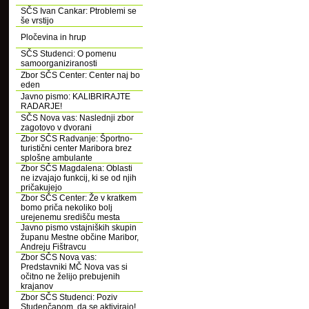
SČS Ivan Cankar: Ptroblemi se
še vrstijo
Pločevina in hrup
SČS Studenci: O pomenu
samoorganiziranosti
Zbor SČS Center: Center naj bo
eden
Javno pismo: KALIBRIRAJTE
RADARJE!
SČS Nova vas: Naslednji zbor
zagotovo v dvorani
Zbor SČS Radvanje: Športno-
turistični center Maribora brez
splošne ambulante
Zbor SČS Magdalena: Oblasti
ne izvajajo funkcij, ki se od njih
pričakujejo
Zbor SČS Center: Že v kratkem
bomo priča nekoliko bolj
urejenemu središču mesta
Javno pismo vstajniških skupin
županu Mestne občine Maribor,
Andreju Fištravcu
Zbor SČS Nova vas:
Predstavniki MČ Nova vas si
očitno ne želijo prebujenih
krajanov
Zbor SČS Studenci: Poziv
Studenčanom, da se aktivirajo!