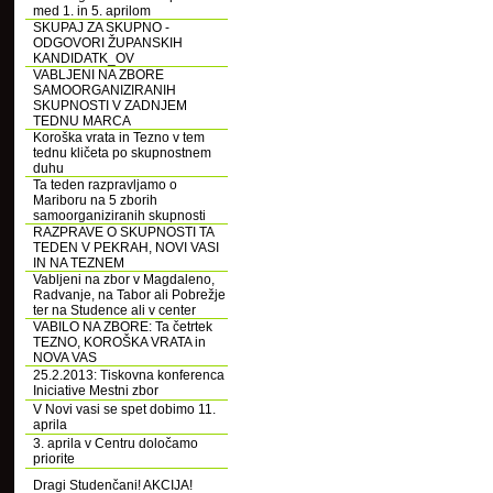
med 1. in 5. aprilom
SKUPAJ ZA SKUPNO -
ODGOVORI ŽUPANSKIH
KANDIDATK_OV
VABLJENI NA ZBORE
SAMOORGANIZIRANIH
SKUPNOSTI V ZADNJEM
TEDNU MARCA
Koroška vrata in Tezno v tem
tednu kličeta po skupnostnem
duhu
Ta teden razpravljamo o
Mariboru na 5 zborih
samoorganiziranih skupnosti
RAZPRAVE O SKUPNOSTI TA
TEDEN V PEKRAH, NOVI VASI
IN NA TEZNEM
Vabljeni na zbor v Magdaleno,
Radvanje, na Tabor ali Pobrežje
ter na Studence ali v center
VABILO NA ZBORE: Ta četrtek
TEZNO, KOROŠKA VRATA in
NOVA VAS
25.2.2013: Tiskovna konferenca
Iniciative Mestni zbor
V Novi vasi se spet dobimo 11.
aprila
3. aprila v Centru določamo
priorite
Dragi Studenčani! AKCIJA!