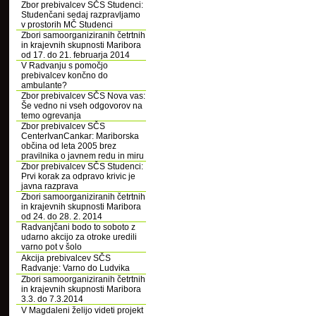
Zbor prebivalcev SČS Studenci:
Studenčani sedaj razpravljamo
v prostorih MČ Studenci
Zbori samoorganiziranih četrtnih
in krajevnih skupnosti Maribora
od 17. do 21. februarja 2014
V Radvanju s pomočjo
prebivalcev končno do
ambulante?
Zbor prebivalcev SČS Nova vas:
Še vedno ni vseh odgovorov na
temo ogrevanja
Zbor prebivalcev SČS
CenterIvanCankar: Mariborska
občina od leta 2005 brez
pravilnika o javnem redu in miru
Zbor prebivalcev SČS Studenci:
Prvi korak za odpravo krivic je
javna razprava
Zbori samoorganiziranih četrtnih
in krajevnih skupnosti Maribora
od 24. do 28. 2. 2014
Radvanjčani bodo to soboto z
udarno akcijo za otroke uredili
varno pot v šolo
Akcija prebivalcev SČS
Radvanje: Varno do Ludvika
Zbori samoorganiziranih četrtnih
in krajevnih skupnosti Maribora
3.3. do 7.3.2014
V Magdaleni želijo videti projekt