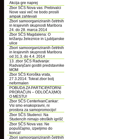
Akcija gre naprej
Zbor SČS Nova vas: Prebivalci
Nove vasi več ne bodo prosili
ampak zahtevali
Zbori samoorganiziranih četrtnih
in krajevnih skupnosti Maribora
24. do 28. marca 2014
Zbor SČS Magdalena: O
križanju železnice in Ljubljanske
ulice
Zbori samoorganiziranih četrtnih
in krajevnih skupnosti Maribora
od 31.3. do 4.4. 2014
13. zbor SČS Radvanje:
Radvanjčani gostili predstavnike
MOM
Zbor SČS Koroška vrata,
27.3.2014: Tokrat zbor bolj
neformalen
POBUDA ZA PARTICIPATORNI
PRORAČUN – ODLOČAJ(MO)
O MESTU!
Zbor SČS CenterIvanCankar:
Vsi smo enakopravni, ni
prostora za samopromocijo!
Zbor SČS Studenci: Na
Studencih nimajo otroških igrišč
Zbor SČS Nova vas: Ne
popuščajmo, izpeljimo do
konca!
Zbori samoorganiziranih četrtnih