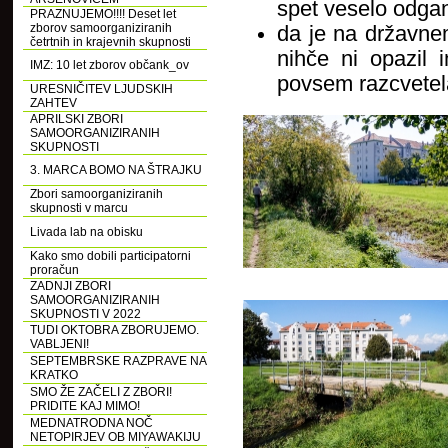
spet veselo odgan
PRAZNUJEMO!!!! Deset let
zborov samoorganiziranih
da je na državne
četrtnih in krajevnih skupnosti
nihče ni opazil i
IMZ: 10 let zborov občank_ov
povsem razcvetel
URESNIČITEV LJUDSKIH
ZAHTEV
APRILSKI ZBORI
SAMOORGANIZIRANIH
SKUPNOSTI
3. MARCA BOMO NA ŠTRAJKU
Zbori samoorganiziranih
skupnosti v marcu
Livada lab na obisku
Kako smo dobili participatorni
proračun
ZADNJI ZBORI
SAMOORGANIZIRANIH
SKUPNOSTI V 2022
TUDI OKTOBRA ZBORUJEMO.
VABLJENI!
SEPTEMBRSKE RAZPRAVE NA
KRATKO
SMO ŽE ZAČELI Z ZBORI!
PRIDITE KAJ MIMO!
MEDNATRODNA NOČ
NETOPIRJEV OB MIYAWAKIJU