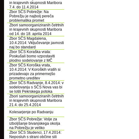
in krajevnih skupnosti Maribora
7.4. do 11.4.2014
Zbor SČS Pobrežje: Na
Pobrežju je najbolj pereča
problematika promet
Zbori samoorganiziranih četrtnih
in krajevnih skupnosti Maribora
od 14. do 18. aprila 2014
Zbor SČS Magdalena,
10.4.2014: Vključevanje javnosti
naj bo standard
Zbor SČS Koraška vrata:
Poskušali bomo vzpostaviti
plodno sodelovanje z MČ
Zbor SČS Koroška vrata,
10.4.2014: V Koroških vratih si
prizadevajo za primernejšo
prometno ureditev
Zbor SČS Radvanje, 8.4.2014: v
sodelovanju s SČS Nova vas bi
se lotili Pekrskega potoka
Zbori samoorganiziranih četrtnih
in krajevnih skupnosti Maribora
21.4. do 25.4.2014
Kolesarjenje po Radvanju
Zbor SČS Pobrežje: Volje za
izboljšanje bivanjskega okolja
na Pobrežju je veliko
Zbor SČS Studenci, 17.4.2014:
Neposluh s strani občine sili