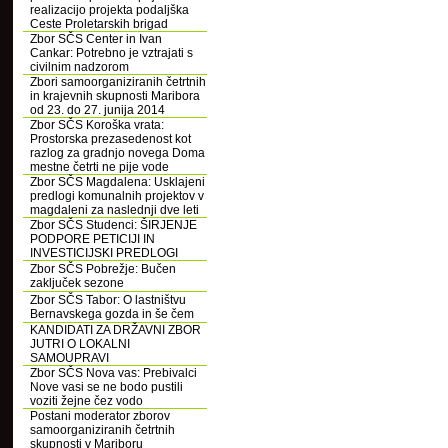
realizacijo projekta podaljška
Ceste Proletarskih brigad
Zbor SČS Center in Ivan
Cankar: Potrebno je vztrajati s
civilnim nadzorom
Zbori samoorganiziranih četrtnih
in krajevnih skupnosti Maribora
od 23. do 27. junija 2014
Zbor SČS Koroška vrata:
Prostorska prezasedenost kot
razlog za gradnjo novega Doma
mestne četrti ne pije vode
Zbor SČS Magdalena: Usklajeni
predlogi komunalnih projektov v
magdaleni za naslednji dve leti
Zbor SČS Studenci: ŠIRJENJE
PODPORE PETICIJI IN
INVESTICIJSKI PREDLOGI
Zbor SČS Pobrežje: Bučen
zaključek sezone
Zbor SČS Tabor: O lastništvu
Bernavskega gozda in še čem
KANDIDATI ZA DRŽAVNI ZBOR
JUTRI O LOKALNI
SAMOUPRAVI
Zbor SČS Nova vas: Prebivalci
Nove vasi se ne bodo pustili
voziti žejne čez vodo
Postani moderator zborov
samoorganiziranih četrtnih
skupnosti v Mariboru