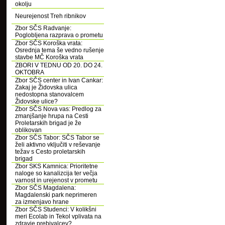
okolju
Neurejenost Treh ribnikov
Zbor SČS Radvanje:
Poglobljena razprava o prometu
Zbor SČS Koroška vrata:
Osrednja tema še vedno rušenje
stavbe MČ Koroška vrata
ZBORI V TEDNU OD 20. DO 24.
OKTOBRA
Zbor SČS center in Ivan Cankar:
Zakaj je Židovska ulica
nedostopna stanovalcem
Židovske ulice?
Zbor SČS Nova vas: Predlog za
zmanjšanje hrupa na Cesti
Proletarskih brigad je že
oblikovan
Zbor SČS Tabor: SČS Tabor se
želi aktivno vključiti v reševanje
težav s Cesto proletarskih
brigad
Zbor SKS Kamnica: Prioritetne
naloge so kanalizcija ter večja
varnost in urejenost v prometu
Zbor SČS Magdalena:
Magdalenski park neprimeren
za izmenjavo hrane
Zbor SČS Studenci: V kolikšni
meri Ecolab in Tekol vplivata na
zdravje prebivalcev?