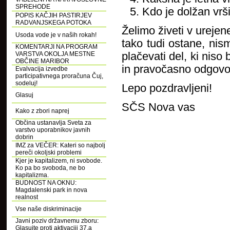
SPREHODE
Kdo je dolžan vrš
POPIS KAČJIH PASTIRJEV
RADVANJSKEGA POTOKA
Želimo živeti v urejen
Usoda vode je v naših rokah!
tako tudi ostane, nism
KOMENTARJI NA PROGRAM
VARSTVA OKOLJA MESTNE
plačevati del, ki nis
OBČINE MARIBOR
in pravočasno odgovor
Evalvacija izvedbe
participativnega proračuna Čuj,
sodeluj!
Lepo pozdravljeni!
Glasuj
SČS Nova vas
Kako z zbori naprej
Občina ustanavlja Sveta za
varstvo uporabnikov javnih
dobrin
IMZ za VEČER: Kateri so najbolj
pereči okoljski problemi
Kjer je kapitalizem, ni svobode.
Ko pa bo svoboda, ne bo
kapitalizma.
BUDNOST NA OKNU:
Magdalenski park in nova
realnost
Vse naše diskriminacije
Javni poziv državnemu zboru:
Glasujte proti aktivaciji 37.a