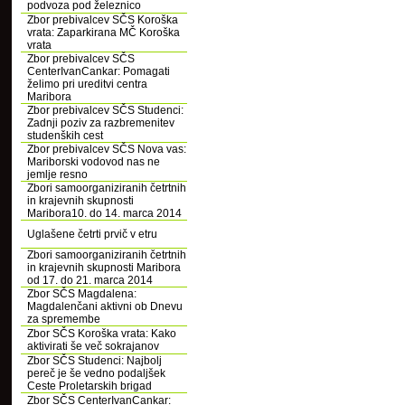
podvoza pod železnico
Zbor prebivalcev SČS Koroška
vrata: Zaparkirana MČ Koroška
vrata
Zbor prebivalcev SČS
CenterIvanCankar: Pomagati
želimo pri ureditvi centra
Maribora
Zbor prebivalcev SČS Studenci:
Zadnji poziv za razbremenitev
studenških cest
Zbor prebivalcev SČS Nova vas:
Mariborski vodovod nas ne
jemlje resno
Zbori samoorganiziranih četrtnih
in krajevnih skupnosti
Maribora10. do 14. marca 2014
Uglašene četrti prvič v etru
Zbori samoorganiziranih četrtnih
in krajevnih skupnosti Maribora
od 17. do 21. marca 2014
Zbor SČS Magdalena:
Magdalenčani aktivni ob Dnevu
za spremembe
Zbor SČS Koroška vrata: Kako
aktivirati še več sokrajanov
Zbor SČS Studenci: Najbolj
pereč je še vedno podaljšek
Ceste Proletarskih brigad
Zbor SČS CenterIvanCankar: