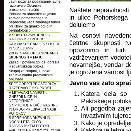
Javni poziv za podaljšanje javne
razprave o Občinskem
Naštete nepravilnost
prostorskem načrtu
Pobuda za ohranitev za javno
in ulico Pohorskega
zdravje pomembnega in
neprecenljivega zelenega fonda
delujemo.
pri Kliniki za ginekologijo in
perinatologijo
Na osnovi navedene
V SOBOTO VABLJENI OB
RADVANJSKI POTOK
četrtne skupnosti 
KAM NA SREČANJE S SOSEDI
IN SOSEDAMI?
opozorimo in tudi 
ZBORI SAMOORGANIZIRANIH
vzdrževanjem vodoto
SKUPNOSTI V MAJU
Zasadili povsem gol del obrežja
nevarnejše, vendar do
Radvanjskega potoka
je ogrožena varnost l
Skupaj za skupno, ljudske
zahteve kontra predvolilnim
objubam
Javno vas zato spra
SPET ODPRTI PROSTORI ZA
RAZPRAVO O SKUPNOSTI
Katera dela so 
V MIYAWAKI NAMESTILI
GNEZDILNICE IN
Pekrskega potok
NETOPIRNICE
S SPREHODA KAČJI PASTIRJI
Ali pogodba zajem
IN DRUGI PREBIVALCI NAŠIH
POTOKOV
invazivnim tujero
S SPREHODA DNEVNI IN
Kako je opredelj
NOČNI LETALCI OB
RADVANJSKEM POTOKU
Kakšna je letna 
VABLJENI NA NARAVOSLOVNE