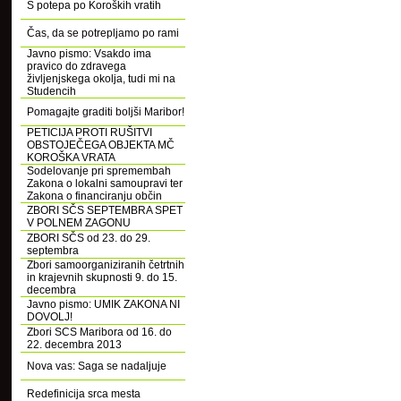
S potepa po Koroških vratih
Čas, da se potrepljamo po rami
Javno pismo: Vsakdo ima
pravico do zdravega
življenjskega okolja, tudi mi na
Studencih
Pomagajte graditi boljši Maribor!
PETICIJA PROTI RUŠITVI
OBSTOJEČEGA OBJEKTA MČ
KOROŠKA VRATA
Sodelovanje pri spremembah
Zakona o lokalni samoupravi ter
Zakona o financiranju občin
ZBORI SČS SEPTEMBRA SPET
V POLNEM ZAGONU
ZBORI SČS od 23. do 29.
septembra
Zbori samoorganiziranih četrtnih
in krajevnih skupnosti 9. do 15.
decembra
Javno pismo: UMIK ZAKONA NI
DOVOLJ!
Zbori SCS Maribora od 16. do
22. decembra 2013
Nova vas: Saga se nadaljuje
Redefinicija srca mesta