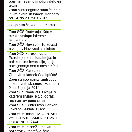
opismenjevanju in odprti delovni
akciji
Zbori samoorganiziranih četrtnih
in krajevnih skupnosti Maribora
od 19. do 23. maja 2014
Gosposko še vedno urejamo
Zbor SČS Radvanje: Kdo v
mestu zastopa interese
Radvanja?
Zbor SČS Nova vas: Kakovost
bivanja v Novi vasi se slabša
Zbor SČS Koroška vrata:
Potrebujemo racionalnejše in
bolj koristne investicije, kot je
novogradnja doma mestne četrti
Zbor SČS Magdalena:
Obnovimo košarkaška igrišča!
Zbori samoorganiziranih četrtnih
in krajevnih skupnosti Maribora
2. do 6. junija 2014
Zbor SČS Nova vas: Okolje, v
katerem živimo je tudi odraz
našega ravnanja z njim
Zbor SČS Center Ivan Cankar:
Tokrat o Festivalu Lent
Zbor SČS Tabor: TABORČANI
ZAČENJAJO SAMI REŠEVATI
LOKALNE TEŽAVE
Zbor SČS Pobrežje: Za varno
pot otrok v Pobreške šole