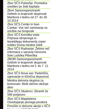
Zbor SČS Pobrežje: Prometna
ureditev po želji kapitala
Zbori Samoorganiziranih
četrtnih in krajevnih skupnosti
Maribora v tednu od 27. do 30.
10.2014
Zbor SČS Center in Ivan
Cankar: Vse več zanimanja za
izložbe na Gosposki
Zbor SČS Koroška vrata:
Priprava strnjenega in
temeljitega dokumenta zoper
rušitev Doma mestne četrti
Zbor SČS Radvanje: Želimo več
informacij o sanaciji Osnovne
šole Ludvika Pliberška
ZBORI Samoorganiziranih
četrtnih in krajevnih skupnosti
Maribora v tednu od 3. do 7. 11.
2014
Zbor SČS Nova vas: Parkirišča,
ogrevanje in tržnična dejavnost
Mestna delovna skupina za
komunalo: Molk občine otežuje
delo
Zbor SČS Studenci: Zbranih že
586 podpisov
Zbor SČS Magdalena:
Osvobajanje javnega prostora
Poročilo iz delovne akcije v SČS