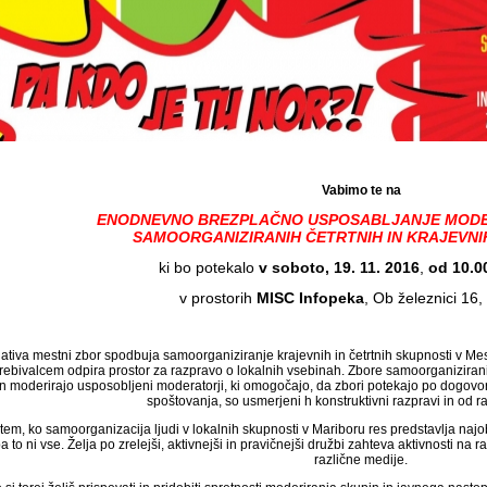
Vabimo te na
ENODNEVNO BREZPLAČNO USPOSABLJANJE MODE
SAMOORGANIZIRANIH ČETRTNIH IN KRAJEVNI
ki bo potekalo
v soboto, 19. 11. 2016
,
od 10.0
v prostorih
MISC Infopeka
, Ob železnici 16,
ciativa mestni zbor spodbuja samoorganiziranje krajevnih in četrtnih skupnosti v Me
prebivalcem odpira prostor za razpravo o lokalnih vsebinah. Zbore samoorganiziranih
in moderirajo usposobljeni moderatorji, ki omogočajo, da zbori potekajo po dogovo
spoštovanja, so usmerjeni h konstruktivni razpravi in od ra
em, ko samoorganizacija ljudi v lokalnih skupnosti v Mariboru res predstavlja najobs
a to ni vse. Želja po zrelejši, aktivnejši in pravičnejši družbi zahteva aktivnosti na ra
različne medije.