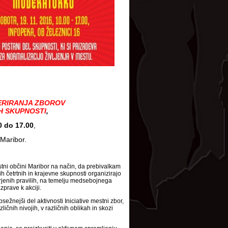
RIRANJA ZBOROV
H SKUPNOSTI
,
0 do 17.00
,
 Maribor.
stni občini Maribor na način, da prebivalkam
 četrtnih in krajevne skupnosti organizirajo
rjenih pravilih, na temelju medsebojnega
zprave k akciji.
ežnejši del aktivnosti Iniciative mestni zbor,
zličnih nivojih, v različnih oblikah in skozi