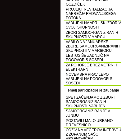
MIYAWAKI MINI URBANI
GOZDIČEK
PROJEKT REVITALIZACIJA
NABREŽJA RADVANJSKEGA
POTOKA
VABLJENI NA APRILSKI ZBOR V
SVOJI SKUPNOSTI
ZBORI SAMOORGANIZIRANIH
SKUPNOSTI V MARCU
VABILO NA JANUARSKE
ZBORE SAMOORGANIZIRANIH
SKUPNOSTI V MARIBORU
LESTOS ŠE ZADNJIČ NA
POGOVOR S SOSEDI
ZA POHORJE BREZ VETRNIH
ELEKTRARN
NOVEMBRA PRAV LEPO
VABLJENI NA POGOVOR S
SOSEDI
Temelj participacije je zaupanje
SPET ZAČENJAMO Z ZBORI
SAMOORGANIZIRANIH
SKUPNOSTI. VABLJENI!
SAMOORGANIZIRANJE V
JUNIJU
POSTAVILI MALO URBANO
DREVESNICO
ODZIV NA VEČEROV INTERVJU
Z ŽUPANOM SAŠO
ARSENOVIČEM