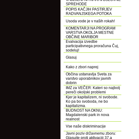
SPREHODE
POPIS KAČJIH PASTIRJEV
RADVANJSKEGA POTOKA
Usoda vode je v naših rokah!
KOMENTARJI NA PROGRAM
VARSTVA OKOLJA MESTNE
OBČINE MARIBOR
Evalvacija izvedbe
participativnega proračuna Čuj,
sodeluj!
Glasuj
Kako z zbori naprej
Občina ustanavlja Sveta za
varstvo uporabnikov javnih
dobrin
IMZ za VEČER: Kateri so najbolj
pereči okoljski problemi
Kjer je kapitalizem, ni svobode.
Ko pa bo svoboda, ne bo
kapitalizma.
BUDNOST NA OKNU:
Magdalenski park in nova
realnost
Vse naše diskriminacije
Javni poziv državnemu zboru:
Glasujte proti aktivaciji 37.a