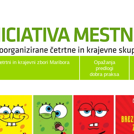
etrtni in krajevni zbori Maribora
Opažanja
predlogi
dobra praksa