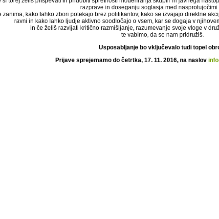
 si torej želiš prispevati in pridobiti spretnosti moderiranja skupin in javnega nasto
razprave in doseganju soglasja med nasprotujočimi 
e zanima, kako lahko zbori potekajo brez politikantov, kako se izvajajo direktne a
ravni in kako lahko ljudje aktivno soodločajo o vsem, kar se dogaja v njiho
in če želiš razvijati kritično razmišljanje, razumevanje svoje vloge v d
te vabimo, da se nam pridružiš.
Usposabljanje bo vključevalo tudi topel obr
Prijave sprejemamo do četrtka, 17. 11. 2016, na naslov
inf