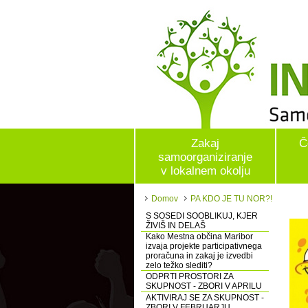
Zakaj
Č
samoorganiziranje
v lokalnem okolju
Domov
PA KDO JE TU NOR?!
S SOSEDI SOOBLIKUJ, KJER
ŽIVIŠ IN DELAŠ
Kako Mestna občina Maribor
izvaja projekte participativnega
proračuna in zakaj je izvedbi
zelo težko slediti?
ODPRTI PROSTORI ZA
SKUPNOST - ZBORI V APRILU
AKTIVIRAJ SE ZA SKUPNOST -
ZBORI V FEBRUARJU