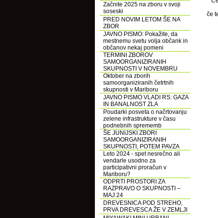
Če
Začnite 2025 na zboru v svoji
soseski
če t
PRED NOVIM LETOM ŠE NA
ZBOR
JAVNO PISMO: Pokažite, da
mestnemu svetu volja občank in
občanov nekaj pomeni
TERMINI ZBOROV
SAMOORGANIZIRANIH
SKUPNOSTI V NOVEMBRU
Oktober na zborih
samoorganiziranih četrtnih
skupnosti v Mariboru
JAVNO PISMO VLADI RS: GAZA
IN BANALNOST ZLA
Poudarki posveta o načrtovanju
zelene infrastrukture v času
podnebnih sprememb
ŠE JUNIJSKI ZBORI
SAMOORGANIZIRANIH
SKUPNOSTI, POTEM PAVZA
Leto 2024 - spet nesrečno ali
vendarle usodno za
participativni proračun v
Mariboru?
ODPRTI PROSTORI ZA
RAZPRAVO O SKUPNOSTI –
MAJ 24
DREVESNICA POD STREHO,
PRVA DREVESCA ŽE V ZEMLJI