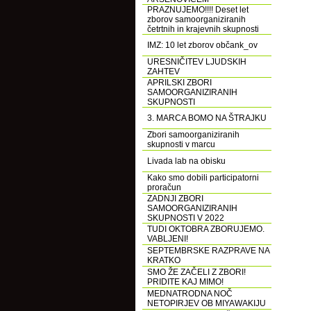
PRAZNUJEMO!!!! Deset let
zborov samoorganiziranih
četrtnih in krajevnih skupnosti
IMZ: 10 let zborov občank_ov
URESNIČITEV LJUDSKIH
ZAHTEV
APRILSKI ZBORI
SAMOORGANIZIRANIH
SKUPNOSTI
3. MARCA BOMO NA ŠTRAJKU
Zbori samoorganiziranih
skupnosti v marcu
Livada lab na obisku
Kako smo dobili participatorni
proračun
ZADNJI ZBORI
SAMOORGANIZIRANIH
SKUPNOSTI V 2022
TUDI OKTOBRA ZBORUJEMO.
VABLJENI!
SEPTEMBRSKE RAZPRAVE NA
KRATKO
SMO ŽE ZAČELI Z ZBORI!
PRIDITE KAJ MIMO!
MEDNATRODNA NOČ
NETOPIRJEV OB MIYAWAKIJU