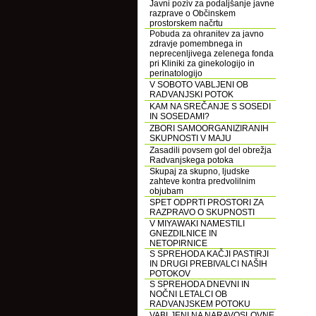
Javni poziv za podaljšanje javne
razprave o Občinskem
prostorskem načrtu
Pobuda za ohranitev za javno
zdravje pomembnega in
neprecenljivega zelenega fonda
pri Kliniki za ginekologijo in
perinatologijo
V SOBOTO VABLJENI OB
RADVANJSKI POTOK
KAM NA SREČANJE S SOSEDI
IN SOSEDAMI?
ZBORI SAMOORGANIZIRANIH
SKUPNOSTI V MAJU
Zasadili povsem gol del obrežja
Radvanjskega potoka
Skupaj za skupno, ljudske
zahteve kontra predvolilnim
objubam
SPET ODPRTI PROSTORI ZA
RAZPRAVO O SKUPNOSTI
V MIYAWAKI NAMESTILI
GNEZDILNICE IN
NETOPIRNICE
S SPREHODA KAČJI PASTIRJI
IN DRUGI PREBIVALCI NAŠIH
POTOKOV
S SPREHODA DNEVNI IN
NOČNI LETALCI OB
RADVANJSKEM POTOKU
VABLJENI NA NARAVOSLOVNE