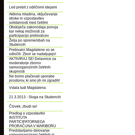
Led prebit z odličnimi idejami
Aktivna mladina, vključevanje
stroke in vzpostavitev
solidarnosti med četrtmi
Obstoječa zakonodaja ponuja
kar nekaj možnosti za
participacijo prebivalcev
Želja po spremembah na
Studencih
Prebivalci Magdalene so se
odločili: Zbori se nadaljujejo!
AKTIVIRAJ SE! Delavnice za
moderatorje zborov
samoorganizirnih četrtnih
skupnosti
Ne bomo plačevali uporabe
prostorov, ki smo jih mi zgradili!
Vstala tudi Magdalena
21.3.2013 - Sloga na Studencih
Človek, zbudi se!
Predlog o vzpostavitvi
INSTITUTA
PARTICIPATORNEGA
PRORAČUNA V MARIBORU
Predstavljamo delovanje
samoorganizirani četrtnih in