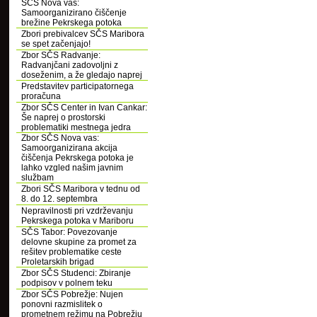
SČS Nova vas:
Samoorganizirano čiščenje
brežine Pekrskega potoka
Zbori prebivalcev SČS Maribora
se spet začenjajo!
Zbor SČS Radvanje:
Radvanjčani zadovoljni z
doseženim, a že gledajo naprej
Predstavitev participatornega
proračuna
Zbor SČS Center in Ivan Cankar:
Še naprej o prostorski
problematiki mestnega jedra
Zbor SČS Nova vas:
Samoorganizirana akcija
čiščenja Pekrskega potoka je
lahko vzgled našim javnim
službam
Zbori SČS Maribora v tednu od
8. do 12. septembra
Nepravilnosti pri vzdrževanju
Pekrskega potoka v Mariboru
SČS Tabor: Povezovanje
delovne skupine za promet za
rešitev problematike ceste
Proletarskih brigad
Zbor SČS Studenci: Zbiranje
podpisov v polnem teku
Zbor SČS Pobrežje: Nujen
ponovni razmislitek o
prometnem režimu na Pobrežju