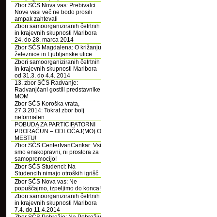
Zbor SČS Nova vas: Prebivalci
Nove vasi več ne bodo prosili
ampak zahtevali
Zbori samoorganiziranih četrtnih
in krajevnih skupnosti Maribora
24. do 28. marca 2014
Zbor SČS Magdalena: O križanju
železnice in Ljubljanske ulice
Zbori samoorganiziranih četrtnih
in krajevnih skupnosti Maribora
od 31.3. do 4.4. 2014
13. zbor SČS Radvanje:
Radvanjčani gostili predstavnike
MOM
Zbor SČS Koroška vrata,
27.3.2014: Tokrat zbor bolj
neformalen
POBUDA ZA PARTICIPATORNI
PRORAČUN – ODLOČAJ(MO) O
MESTU!
Zbor SČS CenterIvanCankar: Vsi
smo enakopravni, ni prostora za
samopromocijo!
Zbor SČS Studenci: Na
Studencih nimajo otroških igrišč
Zbor SČS Nova vas: Ne
popuščajmo, izpeljimo do konca!
Zbori samoorganiziranih četrtnih
in krajevnih skupnosti Maribora
7.4. do 11.4.2014