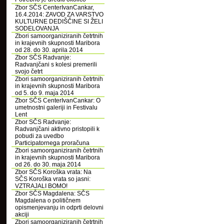
Zbor SČS CenterIvanCankar,
16.4.2014: ZAVOD ZA VARSTVO
KULTURNE DEDIŠČINE SI ŽELI
SODELOVANJA
Zbori samoorganiziranih četrtnih
in krajevnih skupnosti Maribora
od 28. do 30. aprila 2014
Zbor SČS Radvanje:
Radvanjčani s kolesi premerili
svojo četrt
Zbori samoorganiziranih četrtnih
in krajevnih skupnosti Maribora
od 5. do 9. maja 2014
Zbor SČS CenterIvanCankar: O
umetnostni galeriji in Festivalu
Lent
Zbor SČS Radvanje:
Radvanjčani aktivno pristopili k
pobudi za uvedbo
Participatornega proračuna
Zbori samoorganiziranih četrtnih
in krajevnih skupnosti Maribora
od 26. do 30. maja 2014
Zbor SČS Koroška vrata: Na
SČS Koroška vrata so jasni:
VZTRAJALI BOMO!
Zbor SČS Magdalena: SČS
Magdalena o političnem
opismenjevanju in odprti delovni
akciji
Zbori samoorganiziranih četrtnih