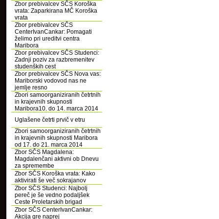
Zbor prebivalcev SČS Koroška
vrata: Zaparkirana MČ Koroška
vrata
Zbor prebivalcev SČS
CenterIvanCankar: Pomagati
želimo pri ureditvi centra
Maribora
Zbor prebivalcev SČS Studenci:
Zadnji poziv za razbremenitev
studenških cest
Zbor prebivalcev SČS Nova vas:
Mariborski vodovod nas ne
jemlje resno
Zbori samoorganiziranih četrtnih
in krajevnih skupnosti
Maribora10. do 14. marca 2014
Uglašene četrti prvič v etru
Zbori samoorganiziranih četrtnih
in krajevnih skupnosti Maribora
od 17. do 21. marca 2014
Zbor SČS Magdalena:
Magdalenčani aktivni ob Dnevu
za spremembe
Zbor SČS Koroška vrata: Kako
aktivirati še več sokrajanov
Zbor SČS Studenci: Najbolj
pereč je še vedno podaljšek
Ceste Proletarskih brigad
Zbor SČS CenterIvanCankar:
Akcija gre naprej