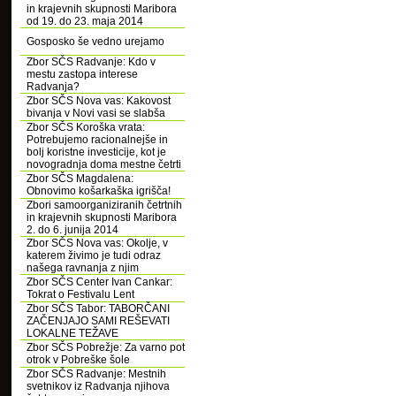
in krajevnih skupnosti Maribora
od 19. do 23. maja 2014
Gosposko še vedno urejamo
Zbor SČS Radvanje: Kdo v
mestu zastopa interese
Radvanja?
Zbor SČS Nova vas: Kakovost
bivanja v Novi vasi se slabša
Zbor SČS Koroška vrata:
Potrebujemo racionalnejše in
bolj koristne investicije, kot je
novogradnja doma mestne četrti
Zbor SČS Magdalena:
Obnovimo košarkaška igrišča!
Zbori samoorganiziranih četrtnih
in krajevnih skupnosti Maribora
2. do 6. junija 2014
Zbor SČS Nova vas: Okolje, v
katerem živimo je tudi odraz
našega ravnanja z njim
Zbor SČS Center Ivan Cankar:
Tokrat o Festivalu Lent
Zbor SČS Tabor: TABORČANI
ZAČENJAJO SAMI REŠEVATI
LOKALNE TEŽAVE
Zbor SČS Pobrežje: Za varno pot
otrok v Pobreške šole
Zbor SČS Radvanje: Mestnih
svetnikov iz Radvanja njihova