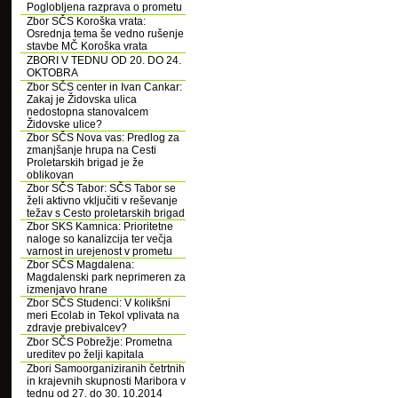
Poglobljena razprava o prometu
Zbor SČS Koroška vrata:
Osrednja tema še vedno rušenje
stavbe MČ Koroška vrata
ZBORI V TEDNU OD 20. DO 24.
OKTOBRA
Zbor SČS center in Ivan Cankar:
Zakaj je Židovska ulica
nedostopna stanovalcem
Židovske ulice?
Zbor SČS Nova vas: Predlog za
zmanjšanje hrupa na Cesti
Proletarskih brigad je že
oblikovan
Zbor SČS Tabor: SČS Tabor se
želi aktivno vključiti v reševanje
težav s Cesto proletarskih brigad
Zbor SKS Kamnica: Prioritetne
naloge so kanalizcija ter večja
varnost in urejenost v prometu
Zbor SČS Magdalena:
Magdalenski park neprimeren za
izmenjavo hrane
Zbor SČS Studenci: V kolikšni
meri Ecolab in Tekol vplivata na
zdravje prebivalcev?
Zbor SČS Pobrežje: Prometna
ureditev po želji kapitala
Zbori Samoorganiziranih četrtnih
in krajevnih skupnosti Maribora v
tednu od 27. do 30. 10.2014