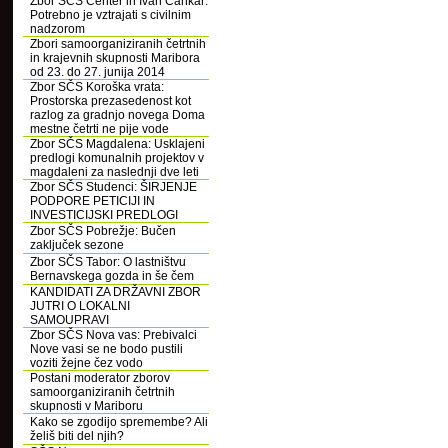
Zbor SČS Center in Ivan Cankar:
Potrebno je vztrajati s civilnim
nadzorom
Zbori samoorganiziranih četrtnih
in krajevnih skupnosti Maribora
od 23. do 27. junija 2014
Zbor SČS Koroška vrata:
Prostorska prezasedenost kot
razlog za gradnjo novega Doma
mestne četrti ne pije vode
Zbor SČS Magdalena: Usklajeni
predlogi komunalnih projektov v
magdaleni za naslednji dve leti
Zbor SČS Studenci: ŠIRJENJE
PODPORE PETICIJI IN
INVESTICIJSKI PREDLOGI
Zbor SČS Pobrežje: Bučen
zaključek sezone
Zbor SČS Tabor: O lastništvu
Bernavskega gozda in še čem
KANDIDATI ZA DRŽAVNI ZBOR
JUTRI O LOKALNI
SAMOUPRAVI
Zbor SČS Nova vas: Prebivalci
Nove vasi se ne bodo pustili
voziti žejne čez vodo
Postani moderator zborov
samoorganiziranih četrtnih
skupnosti v Mariboru
Kako se zgodijo spremembe? Ali
želiš biti del njih?