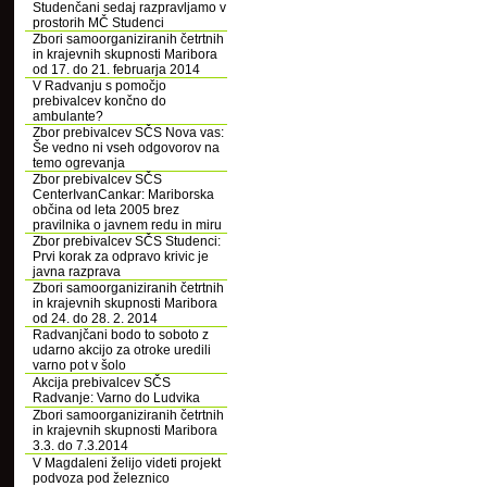
Studenčani sedaj razpravljamo v
prostorih MČ Studenci
Zbori samoorganiziranih četrtnih
in krajevnih skupnosti Maribora
od 17. do 21. februarja 2014
V Radvanju s pomočjo
prebivalcev končno do
ambulante?
Zbor prebivalcev SČS Nova vas:
Še vedno ni vseh odgovorov na
temo ogrevanja
Zbor prebivalcev SČS
CenterIvanCankar: Mariborska
občina od leta 2005 brez
pravilnika o javnem redu in miru
Zbor prebivalcev SČS Studenci:
Prvi korak za odpravo krivic je
javna razprava
Zbori samoorganiziranih četrtnih
in krajevnih skupnosti Maribora
od 24. do 28. 2. 2014
Radvanjčani bodo to soboto z
udarno akcijo za otroke uredili
varno pot v šolo
Akcija prebivalcev SČS
Radvanje: Varno do Ludvika
Zbori samoorganiziranih četrtnih
in krajevnih skupnosti Maribora
3.3. do 7.3.2014
V Magdaleni želijo videti projekt
podvoza pod železnico