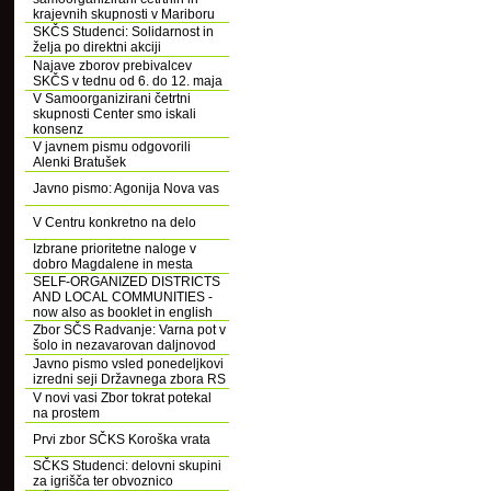
krajevnih skupnosti v Mariboru
SKČS Studenci: Solidarnost in
želja po direktni akciji
Najave zborov prebivalcev
SKČS v tednu od 6. do 12. maja
V Samoorganizirani četrtni
skupnosti Center smo iskali
konsenz
V javnem pismu odgovorili
Alenki Bratušek
Javno pismo: Agonija Nova vas
V Centru konkretno na delo
Izbrane prioritetne naloge v
dobro Magdalene in mesta
SELF-ORGANIZED DISTRICTS
AND LOCAL COMMUNITIES -
now also as booklet in english
Zbor SČS Radvanje: Varna pot v
šolo in nezavarovan daljnovod
Javno pismo vsled ponedeljkovi
izredni seji Državnega zbora RS
V novi vasi Zbor tokrat potekal
na prostem
Prvi zbor SČKS Koroška vrata
SČKS Studenci: delovni skupini
za igrišča ter obvoznico