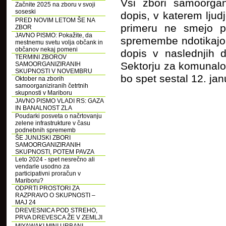
Vsi zbori samoorgani
Začnite 2025 na zboru v svoji
soseski
dopis, v katerem lju
PRED NOVIM LETOM ŠE NA
primeru ne smejo po
ZBOR
JAVNO PISMO: Pokažite, da
spremembe ndotikajo.
mestnemu svetu volja občank in
občanov nekaj pomeni
dopis v naslednjih 
TERMINI ZBOROV
Sektorju za komunalo
SAMOORGANIZIRANIH
SKUPNOSTI V NOVEMBRU
bo spet sestal 12. jan
Oktober na zborih
samoorganiziranih četrtnih
skupnosti v Mariboru
JAVNO PISMO VLADI RS: GAZA
IN BANALNOST ZLA
Poudarki posveta o načrtovanju
zelene infrastrukture v času
podnebnih sprememb
ŠE JUNIJSKI ZBORI
SAMOORGANIZIRANIH
SKUPNOSTI, POTEM PAVZA
Leto 2024 - spet nesrečno ali
vendarle usodno za
participativni proračun v
Mariboru?
ODPRTI PROSTORI ZA
RAZPRAVO O SKUPNOSTI –
MAJ 24
DREVESNICA POD STREHO,
PRVA DREVESCA ŽE V ZEMLJI