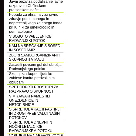
Javni poziv za podaljšanje javne
razprave o Občinskem
prostorskem načrtu
Pobuda za ohranitev za javno
zdravje pomembnega in
neprecenljivega zelenega fonda
pri Kliniki za ginekologijo in
perinatologijo
V SOBOTO VABLJENI OB
RADVANJSKI POTOK
KAM NA SREČANJE S SOSEDI
IN SOSEDAMI?
ZBORI SAMOORGANIZIRANIH
SKUPNOSTI V MAJU
Zasadili povsem gol del obrežja
Radvanjskega potoka
Skupaj za skupno, ljudske
zahteve kontra predvolilnim
objubam
SPET ODPRTI PROSTORI ZA
RAZPRAVO O SKUPNOSTI
V MIYAWAKI NAMESTILI
GNEZDILNICE IN
NETOPIRNICE
S SPREHODA KAČJI PASTIRJI
IN DRUGI PREBIVALCI NAŠIH
POTOKOV
S SPREHODA DNEVNI IN
NOČNI LETALCI OB
RADVANJSKEM POTOKU
VABLJENI NA NARAVOSLOVNE