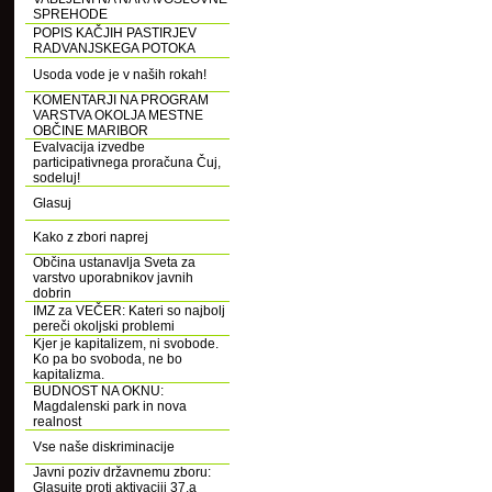
SPREHODE
POPIS KAČJIH PASTIRJEV
RADVANJSKEGA POTOKA
Usoda vode je v naših rokah!
KOMENTARJI NA PROGRAM
VARSTVA OKOLJA MESTNE
OBČINE MARIBOR
Evalvacija izvedbe
participativnega proračuna Čuj,
sodeluj!
Glasuj
Kako z zbori naprej
Občina ustanavlja Sveta za
varstvo uporabnikov javnih
dobrin
IMZ za VEČER: Kateri so najbolj
pereči okoljski problemi
Kjer je kapitalizem, ni svobode.
Ko pa bo svoboda, ne bo
kapitalizma.
BUDNOST NA OKNU:
Magdalenski park in nova
realnost
Vse naše diskriminacije
Javni poziv državnemu zboru:
Glasujte proti aktivaciji 37.a