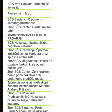
SČS Ivan Cankar: Ptroblemi se
še vrstijo
Pločevina in hrup
SČS Studenci: O pomenu
samoorganiziranosti
Zbor SČS Center: Center naj bo
eden
Javno pismo: KALIBRIRAJTE
RADARJE!
SČS Nova vas: Naslednji zbor
zagotovo v dvorani
Zbor SČS Radvanje: Športno-
turistični center Maribora brez
splošne ambulante
Zbor SČS Magdalena: Oblasti ne
izvajajo funkcij, ki se od njih
pričakujejo
Zbor SČS Center: Že v kratkem
bomo priča nekoliko bolj
urejenemu središču mesta
Javno pismo vstajniških skupin
županu Mestne občine Maribor,
Andreju Fištravcu
Zbor SČS Nova vas:
Predstavniki MČ Nova vas si
očitno ne želijo prebujenih
krajanov
Zbor SČS Studenci: Poziv
Studenčanom, da se aktivirajo!