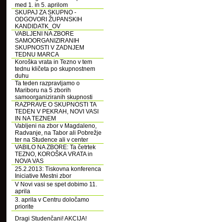
med 1. in 5. aprilom
SKUPAJ ZA SKUPNO -
ODGOVORI ŽUPANSKIH
KANDIDATK_OV
VABLJENI NA ZBORE
SAMOORGANIZIRANIH
SKUPNOSTI V ZADNJEM
TEDNU MARCA
Koroška vrata in Tezno v tem
tednu kličeta po skupnostnem
duhu
Ta teden razpravljamo o
Mariboru na 5 zborih
samoorganiziranih skupnosti
RAZPRAVE O SKUPNOSTI TA
TEDEN V PEKRAH, NOVI VASI
IN NA TEZNEM
Vabljeni na zbor v Magdaleno,
Radvanje, na Tabor ali Pobrežje
ter na Studence ali v center
VABILO NA ZBORE: Ta četrtek
TEZNO, KOROŠKA VRATA in
NOVA VAS
25.2.2013: Tiskovna konferenca
Iniciative Mestni zbor
V Novi vasi se spet dobimo 11.
aprila
3. aprila v Centru določamo
priorite
Dragi Studenčani! AKCIJA!