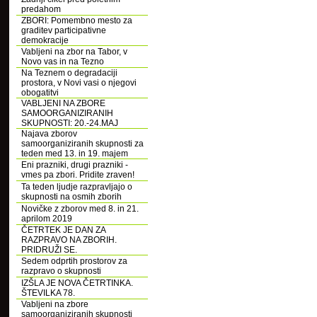
predahom
ZBORI: Pomembno mesto za
graditev participativne
demokracije
Vabljeni na zbor na Tabor, v
Novo vas in na Tezno
Na Teznem o degradaciji
prostora, v Novi vasi o njegovi
obogatitvi
VABLJENI NA ZBORE
SAMOORGANIZIRANIH
SKUPNOSTI: 20.-24.MAJ
Najava zborov
samoorganiziranih skupnosti za
teden med 13. in 19. majem
Eni prazniki, drugi prazniki -
vmes pa zbori. Pridite zraven!
Ta teden ljudje razpravljajo o
skupnosti na osmih zborih
Novičke z zborov med 8. in 21.
aprilom 2019
ČETRTEK JE DAN ZA
RAZPRAVO NA ZBORIH.
PRIDRUŽI SE.
Sedem odprtih prostorov za
razpravo o skupnosti
IZŠLA JE NOVA ČETRTINKA.
ŠTEVILKA 78.
Vabljeni na zbore
samoorganiziranih skupnosti