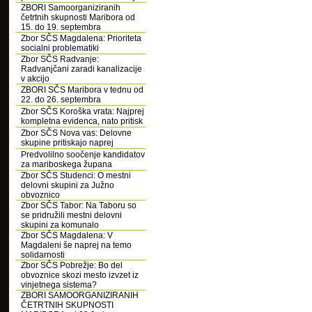
ZBORI Samoorganiziranih
četrtnih skupnosti Maribora od
15. do 19. septembra
Zbor SČS Magdalena: Prioriteta
socialni problematiki
Zbor SČS Radvanje:
Radvanjčani zaradi kanalizacije
v akcijo
ZBORI SČS Maribora v tednu od
22. do 26. septembra
Zbor SČS Koroška vrata: Najprej
kompletna evidenca, nato pritisk
Zbor SČS Nova vas: Delovne
skupine pritiskajo naprej
Predvolilno soočenje kandidatov
za mariboskega župana
Zbor SČS Studenci: O mestni
delovni skupini za Južno
obvoznico
Zbor SČS Tabor: Na Taboru so
se pridružili mestni delovni
skupini za komunalo
Zbor SČS Magdalena: V
Magdaleni še naprej na temo
solidarnosti
Zbor SČS Pobrežje: Bo del
obvoznice skozi mesto izvzet iz
vinjetnega sistema?
ZBORI SAMOORGANIZIRANIH
ČETRTNIH SKUPNOSTI