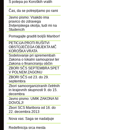
S potepa po Koroških vratih
Čas, da se potrepljamo po rami
Javno pismo: Vsakdo ima
pravico do zdravega
življenjskega okolja, tudi mi na
Studencih
Pomagajte graditi boljši Maribor!
PETICIJA PROTI RUŠITVI
OBSTOJEČEGA OBJEKTA MČ
KOROŠKA VRATA
Sodelovanje pri spremembah
Zakona o lokalni samoupravi ter
Zakona o financiranju občin
ZBORI SČS SEPTEMBRA SPET
V POLNEM ZAGONU
ZBORI SČS od 23. do 29.
septembra
Zbori samoorganiziranih četrtnih
in krajevnih skupnosti 9. do 15.
decembra
Javno pismo: UMIK ZAKONA NI
DOVOLJ!
Zbori SCS Maribora od 16. do
22. decembra 2013
Nova vas: Saga se nadaljuje
Redefinicija srca mesta