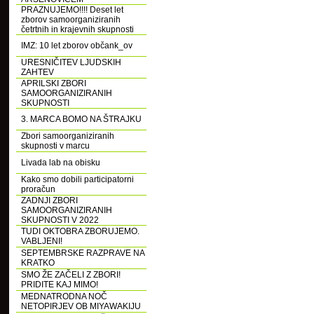
PRAZNUJEMO!!!! Deset let
zborov samoorganiziranih
četrtnih in krajevnih skupnosti
IMZ: 10 let zborov občank_ov
URESNIČITEV LJUDSKIH
ZAHTEV
APRILSKI ZBORI
SAMOORGANIZIRANIH
SKUPNOSTI
3. MARCA BOMO NA ŠTRAJKU
Zbori samoorganiziranih
skupnosti v marcu
Livada lab na obisku
Kako smo dobili participatorni
proračun
ZADNJI ZBORI
SAMOORGANIZIRANIH
SKUPNOSTI V 2022
TUDI OKTOBRA ZBORUJEMO.
VABLJENI!
SEPTEMBRSKE RAZPRAVE NA
KRATKO
SMO ŽE ZAČELI Z ZBORI!
PRIDITE KAJ MIMO!
MEDNATRODNA NOČ
NETOPIRJEV OB MIYAWAKIJU