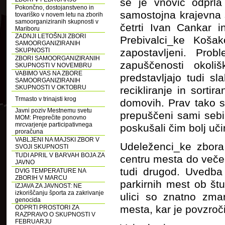
se je vnovič odprla
Pokončno, dostojanstveno in
samostojna krajevna 
tovariško v novem letu na zborih
samoorganiziranih skupnosti v
četrti Ivan Cankar 
Mariboru
ZADNJI LETOŠNJI ZBORI
Prebivalci_ke Košak
SAMOORGANIZIRANIH
SKUPNOSTI
zapostavljeni. Prob
ZBORI SAMOORGANIZIRANIH
zapuščenosti okoli
SKUPNOSTI V NOVEMBRU
VABIMO VAS NA ZBORE
predstavljajo tudi s
SAMOORGANIZIRANIH
SKUPNOSTI V OKTOBRU
recikliranje in sorti
Trmasto v trinajsti krog
domovih. Prav tako s
Javni poziv Mestnemu svetu
prepuščeni sami sebi
MOM: Preprečite ponovno
mrcvarjenje participativnega
poskušali čim bolj uč
proračuna
VABLJENI NA MAJSKI ZBOR V
Udeleženci_ke zbora 
SVOJI SKUPNOSTI
TUDI APRIL V BARVAH BOJA ZA
centru mesta do večern
JAVNO
tudi drugod. Uvedba 
DVIG TEMPERATURE NA
ZBORIH V MARCU
parkirnih mest ob št
IZJAVA ZA JAVNOST: NE
izkoriščanju športa za zakrivanje
ulici so znatno zman
genocida
mesta, kar je povzroč
ODPRTI PROSTORI ZA
RAZPRAVO O SKUPNOSTI V
FEBRUARJU