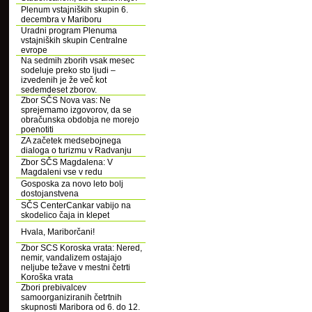
Plenum vstajniških skupin 6.
decembra v Mariboru
Uradni program Plenuma
vstajniških skupin Centralne
evrope
Na sedmih zborih vsak mesec
sodeluje preko sto ljudi –
izvedenih je že več kot
sedemdeset zborov.
Zbor SČS Nova vas: Ne
sprejemamo izgovorov, da se
obračunska obdobja ne morejo
poenotiti
ZA začetek medsebojnega
dialoga o turizmu v Radvanju
Zbor SČS Magdalena: V
Magdaleni vse v redu
Gosposka za novo leto bolj
dostojanstvena
SČS CenterCankar vabijo na
skodelico čaja in klepet
Hvala, Mariborčani!
Zbor SCS Koroska vrata: Nered,
nemir, vandalizem ostajajo
neljube težave v mestni četrti
Koroška vrata
Zbori prebivalcev
samoorganiziranih četrtnih
skupnosti Maribora od 6. do 12.