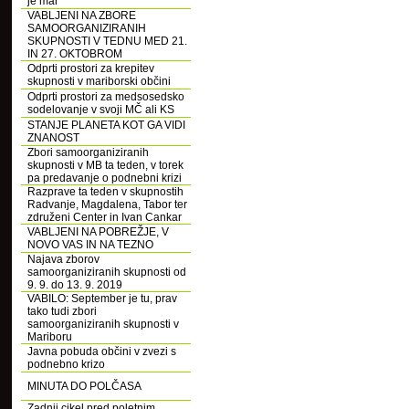
je mar
VABLJENI NA ZBORE
SAMOORGANIZIRANIH
SKUPNOSTI V TEDNU MED 21.
IN 27. OKTOBROM
Odprti prostori za krepitev
skupnosti v mariborski občini
Odprti prostori za medsosedsko
sodelovanje v svoji MČ ali KS
STANJE PLANETA KOT GA VIDI
ZNANOST
Zbori samoorganiziranih
skupnosti v MB ta teden, v torek
pa predavanje o podnebni krizi
Razprave ta teden v skupnostih
Radvanje, Magdalena, Tabor ter
združeni Center in Ivan Cankar
VABLJENI NA POBREŽJE, V
NOVO VAS IN NA TEZNO
Najava zborov
samoorganiziranih skupnosti od
9. 9. do 13. 9. 2019
VABILO: September je tu, prav
tako tudi zbori
samoorganiziranih skupnosti v
Mariboru
Javna pobuda občini v zvezi s
podnebno krizo
MINUTA DO POLČASA
Zadnji cikel pred poletnim