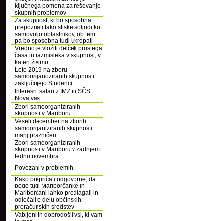
ključnega pomena za reševanje
skupnih problemov
Za skupnost, ki bo sposobna
prepoznati tako stiske soljudi kot
samovoljo oblastnikov, ob tem
pa bo sposobna tudi ukrepati
Vredno je vložiti delček prostega
časa in razmisleka v skupnost, v
kateri živimo
Leto 2019 na zboru
samoorganoziranih skupnosti
zaključujejo Studenci
Interesni safari z IMZ in SČS
Nova vas
Zbori samoorganiziranih
skupnosti v Mariboru
Veseli december na zborih
samoorganiziranih skupnosti
manj prazničen
Zbori samoorganiziranih
skupnosti v Mariboru v zadnjem
tednu novembra
Povezani v problemih
Kako prepričati odgovorne, da
bodo tudi Mariborčanke in
Mariborčani lahko predlagali in
odločali o delu občinskih
proračunskih sredstev
Vabljeni in dobrodošli vsi, ki vam