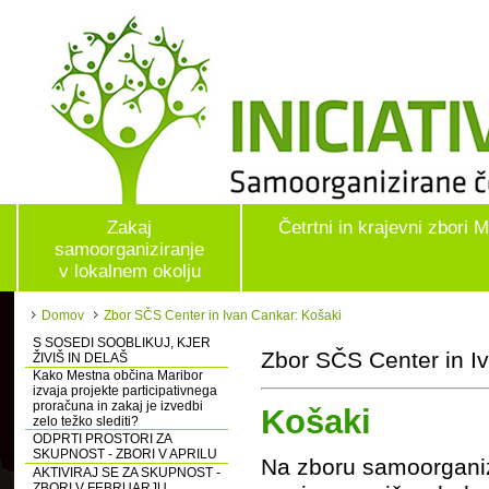
Zakaj
Četrtni in krajevni zbori 
samoorganiziranje
v lokalnem okolju
Domov
Zbor SČS Center in Ivan Cankar: Košaki
S SOSEDI SOOBLIKUJ, KJER
Zbor SČS Center in I
ŽIVIŠ IN DELAŠ
Kako Mestna občina Maribor
izvaja projekte participativnega
proračuna in zakaj je izvedbi
Košaki
zelo težko slediti?
ODPRTI PROSTORI ZA
SKUPNOST - ZBORI V APRILU
Na zboru samoorganizi
AKTIVIRAJ SE ZA SKUPNOST -
ZBORI V FEBRUARJU