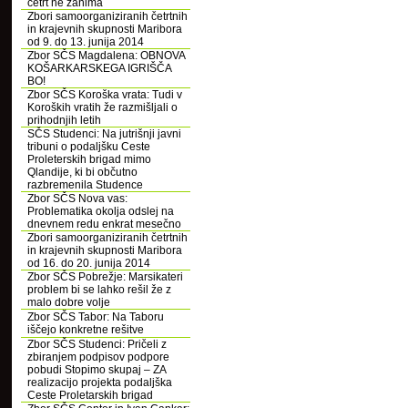
četrt ne zanima
Zbori samoorganiziranih četrtnih
in krajevnih skupnosti Maribora
od 9. do 13. junija 2014
Zbor SČS Magdalena: OBNOVA
KOŠARKARSKEGA IGRIŠČA
BO!
Zbor SČS Koroška vrata: Tudi v
Koroških vratih že razmišljali o
prihodnjih letih
SČS Studenci: Na jutrišnji javni
tribuni o podaljšku Ceste
Proleterskih brigad mimo
Qlandije, ki bi občutno
razbremenila Studence
Zbor SČS Nova vas:
Problematika okolja odslej na
dnevnem redu enkrat mesečno
Zbori samoorganiziranih četrtnih
in krajevnih skupnosti Maribora
od 16. do 20. junija 2014
Zbor SČS Pobrežje: Marsikateri
problem bi se lahko rešil že z
malo dobre volje
Zbor SČS Tabor: Na Taboru
iščejo konkretne rešitve
Zbor SČS Studenci: Pričeli z
zbiranjem podpisov podpore
pobudi Stopimo skupaj – ZA
realizacijo projekta podaljška
Ceste Proletarskih brigad