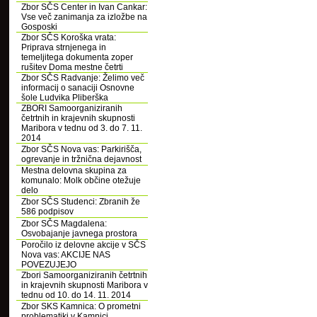
Zbor SČS Center in Ivan Cankar:
Vse več zanimanja za izložbe na
Gosposki
Zbor SČS Koroška vrata:
Priprava strnjenega in
temeljitega dokumenta zoper
rušitev Doma mestne četrti
Zbor SČS Radvanje: Želimo več
informacij o sanaciji Osnovne
šole Ludvika Pliberška
ZBORI Samoorganiziranih
četrtnih in krajevnih skupnosti
Maribora v tednu od 3. do 7. 11.
2014
Zbor SČS Nova vas: Parkirišča,
ogrevanje in tržnična dejavnost
Mestna delovna skupina za
komunalo: Molk občine otežuje
delo
Zbor SČS Studenci: Zbranih že
586 podpisov
Zbor SČS Magdalena:
Osvobajanje javnega prostora
Poročilo iz delovne akcije v SČS
Nova vas: AKCIJE NAS
POVEZUJEJO
Zbori Samoorganiziranih četrtnih
in krajevnih skupnosti Maribora v
tednu od 10. do 14. 11. 2014
Zbor SKS Kamnica: O prometni
problematiki v Kamnici