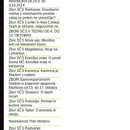
MARIBORA od 29.9. do
3.10.2014
Zbor SČS Radvanje: Enostavne
rešitve z minimalnimi sredstvi -
zakaj se potem ne uresničijo?
Zbor SČS Center in Ivan Cankar:
Sram je občane, odgovornih ne
ZBORI SČS V TEDNU OD 6. DO
10. OKTOBRA
Zbor SČS Nova vas: Mnoštvo
tem na tokratnem zboru
Zbor SČS Magdalena: Hrup na
Linhartovi
Zbor SČS Koroška vrata: O usodi
Doma MČ Koroška vrata ni
konsenza
Zbor SČS Kamnica: Kamnica je
Maribor v malem
ZBORI Samoorganiziranih
četrtnih in krajevnih skupnosti
Maribora od 13. do 17. oktobra
Zbor SČS Studenci: O starih
ranah
Zbor SČS Pobrežje: Promet in
kurilna sezona
Zbor SČS Tabor: O prometu in
okolju
Neurejenost Treh ribnikov
Zbor SČS Radvanje: