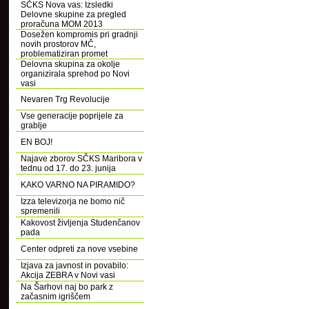
SČKS Nova vas: Izsledki
Delovne skupine za pregled
proračuna MOM 2013
Dosežen kompromis pri gradnji
novih prostorov MČ,
problematiziran promet
Delovna skupina za okolje
organizirala sprehod po Novi
vasi
Nevaren Trg Revolucije
Vse generacije poprijele za
grablje
EN BOJ!
Najave zborov SČKS Maribora v
tednu od 17. do 23. junija
KAKO VARNO NA PIRAMIDO?
Izza televizorja ne bomo nič
spremenili
Kakovost življenja Studenčanov
pada
Center odpreti za nove vsebine
Izjava za javnost in povabilo:
Akcija ZEBRA v Novi vasi
Na Šarhovi naj bo park z
začasnim igriščem