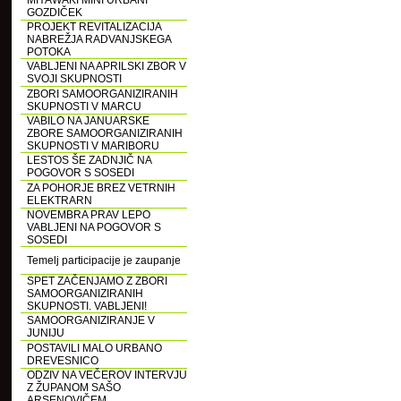
MIYAWAKI MINI URBANI
GOZDIČEK
PROJEKT REVITALIZACIJA
NABREŽJA RADVANJSKEGA
POTOKA
VABLJENI NA APRILSKI ZBOR V
SVOJI SKUPNOSTI
ZBORI SAMOORGANIZIRANIH
SKUPNOSTI V MARCU
VABILO NA JANUARSKE
ZBORE SAMOORGANIZIRANIH
SKUPNOSTI V MARIBORU
LESTOS ŠE ZADNJIČ NA
POGOVOR S SOSEDI
ZA POHORJE BREZ VETRNIH
ELEKTRARN
NOVEMBRA PRAV LEPO
VABLJENI NA POGOVOR S
SOSEDI
Temelj participacije je zaupanje
SPET ZAČENJAMO Z ZBORI
SAMOORGANIZIRANIH
SKUPNOSTI. VABLJENI!
SAMOORGANIZIRANJE V
JUNIJU
POSTAVILI MALO URBANO
DREVESNICO
ODZIV NA VEČEROV INTERVJU
Z ŽUPANOM SAŠO
ARSENOVIČEM