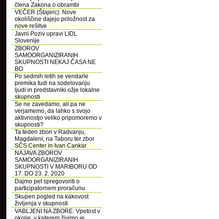
člena Zakona o obrambi
VEČER (Štajerc): Nove
okoliščine dajejo priložnost za
nove rešitve
Javni Poziv upravi LIDL
Slovenije
ZBOROV
SAMOORGANIZIRANIH
SKUPNOSTI NEKAJ ČASA NE
BO
Po sedmih letih se vendarle
premika tudi na sodelovanju
ljudi in predstavniki ožje lokalne
skupnosti
Se ne zavedamo, ali pa ne
verjamemo, da lahko s svojo
aktivnostjo veliko pripomoremo v
skupnosti?
Ta teden zbori v Radvanju,
Magdaleni, na Taboru ter zbor
SČS Center in Ivan Cankar
NAJAVA ZBOROV
SAMOORGANIZIRANIH
SKUPNOSTI V MARIBORU OD
17. DO 23. 2. 2020
Dajmo pet spregovoriti o
participatornem proračunu
Skupen pogled na kakovost
življenja v skupnosti
VABLJENI NA ZBORE: Vpetost v
okolje, v katerem živimo je