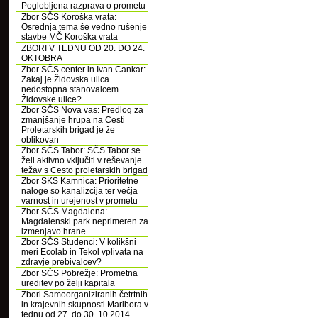
Poglobljena razprava o prometu
Zbor SČS Koroška vrata:
Osrednja tema še vedno rušenje
stavbe MČ Koroška vrata
ZBORI V TEDNU OD 20. DO 24.
OKTOBRA
Zbor SČS center in Ivan Cankar:
Zakaj je Židovska ulica
nedostopna stanovalcem
Židovske ulice?
Zbor SČS Nova vas: Predlog za
zmanjšanje hrupa na Cesti
Proletarskih brigad je že
oblikovan
Zbor SČS Tabor: SČS Tabor se
želi aktivno vključiti v reševanje
težav s Cesto proletarskih brigad
Zbor SKS Kamnica: Prioritetne
naloge so kanalizcija ter večja
varnost in urejenost v prometu
Zbor SČS Magdalena:
Magdalenski park neprimeren za
izmenjavo hrane
Zbor SČS Studenci: V kolikšni
meri Ecolab in Tekol vplivata na
zdravje prebivalcev?
Zbor SČS Pobrežje: Prometna
ureditev po želji kapitala
Zbori Samoorganiziranih četrtnih
in krajevnih skupnosti Maribora v
tednu od 27. do 30. 10.2014