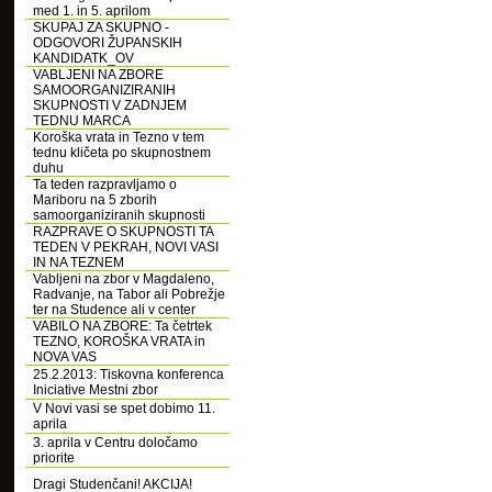
med 1. in 5. aprilom
SKUPAJ ZA SKUPNO -
ODGOVORI ŽUPANSKIH
KANDIDATK_OV
VABLJENI NA ZBORE
SAMOORGANIZIRANIH
SKUPNOSTI V ZADNJEM
TEDNU MARCA
Koroška vrata in Tezno v tem
tednu kličeta po skupnostnem
duhu
Ta teden razpravljamo o
Mariboru na 5 zborih
samoorganiziranih skupnosti
RAZPRAVE O SKUPNOSTI TA
TEDEN V PEKRAH, NOVI VASI
IN NA TEZNEM
Vabljeni na zbor v Magdaleno,
Radvanje, na Tabor ali Pobrežje
ter na Studence ali v center
VABILO NA ZBORE: Ta četrtek
TEZNO, KOROŠKA VRATA in
NOVA VAS
25.2.2013: Tiskovna konferenca
Iniciative Mestni zbor
V Novi vasi se spet dobimo 11.
aprila
3. aprila v Centru določamo
priorite
Dragi Studenčani! AKCIJA!