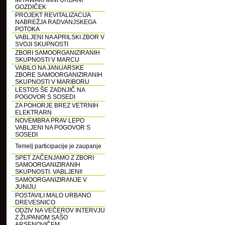
MIYAWAKI MINI URBANI
GOZDIČEK
PROJEKT REVITALIZACIJA
NABREŽJA RADVANJSKEGA
POTOKA
VABLJENI NA APRILSKI ZBOR V
SVOJI SKUPNOSTI
ZBORI SAMOORGANIZIRANIH
SKUPNOSTI V MARCU
VABILO NA JANUARSKE
ZBORE SAMOORGANIZIRANIH
SKUPNOSTI V MARIBORU
LESTOS ŠE ZADNJIČ NA
POGOVOR S SOSEDI
ZA POHORJE BREZ VETRNIH
ELEKTRARN
NOVEMBRA PRAV LEPO
VABLJENI NA POGOVOR S
SOSEDI
Temelj participacije je zaupanje
SPET ZAČENJAMO Z ZBORI
SAMOORGANIZIRANIH
SKUPNOSTI. VABLJENI!
SAMOORGANIZIRANJE V
JUNIJU
POSTAVILI MALO URBANO
DREVESNICO
ODZIV NA VEČEROV INTERVJU
Z ŽUPANOM SAŠO
ARSENOVIČEM