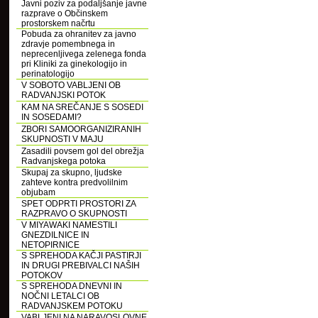
Javni poziv za podaljšanje javne
razprave o Občinskem
prostorskem načrtu
Pobuda za ohranitev za javno
zdravje pomembnega in
neprecenljivega zelenega fonda
pri Kliniki za ginekologijo in
perinatologijo
V SOBOTO VABLJENI OB
RADVANJSKI POTOK
KAM NA SREČANJE S SOSEDI
IN SOSEDAMI?
ZBORI SAMOORGANIZIRANIH
SKUPNOSTI V MAJU
Zasadili povsem gol del obrežja
Radvanjskega potoka
Skupaj za skupno, ljudske
zahteve kontra predvolilnim
objubam
SPET ODPRTI PROSTORI ZA
RAZPRAVO O SKUPNOSTI
V MIYAWAKI NAMESTILI
GNEZDILNICE IN
NETOPIRNICE
S SPREHODA KAČJI PASTIRJI
IN DRUGI PREBIVALCI NAŠIH
POTOKOV
S SPREHODA DNEVNI IN
NOČNI LETALCI OB
RADVANJSKEM POTOKU
VABLJENI NA NARAVOSLOVNE