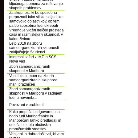
ključnega pomena za reševanje
skupnih problemov
Za skupnost, ki bo sposobna
prepoznati tako stiske soljudi kot
samovoljo oblastnikov, ob tem
pa bo sposobna tudi ukrepati
Vredno je vložiti delček prostega
časa in razmisleka v skupnost, v
kateri živimo
Leto 2019 na zboru
samoorganoziranih skupnosti
zaključujejo Studenci
Interesni safari z IMZ in SČS
Nova vas
Zbori samoorganiziranih
skupnosti v Mariboru
Veseli december na zborih
samoorganiziranih skupnosti
manj prazničen
Zbori samoorganiziranih
skupnosti v Mariboru v zadnjem
tednu novembra
Povezani v problemih
Kako prepričati odgovorne, da
bodo tudi Mariborčanke in
Mariborčani lahko predlagali in
odločali o delu občinskih
proračunskih sredstev
Vabljeni in dobrodošli vsi, ki vam