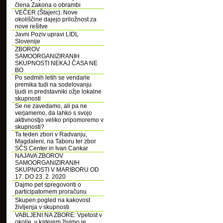
člena Zakona o obrambi
VEČER (Štajerc): Nove
okoliščine dajejo priložnost za
nove rešitve
Javni Poziv upravi LIDL
Slovenije
ZBOROV
SAMOORGANIZIRANIH
SKUPNOSTI NEKAJ ČASA NE
BO
Po sedmih letih se vendarle
premika tudi na sodelovanju
ljudi in predstavniki ožje lokalne
skupnosti
Se ne zavedamo, ali pa ne
verjamemo, da lahko s svojo
aktivnostjo veliko pripomoremo v
skupnosti?
Ta teden zbori v Radvanju,
Magdaleni, na Taboru ter zbor
SČS Center in Ivan Cankar
NAJAVA ZBOROV
SAMOORGANIZIRANIH
SKUPNOSTI V MARIBORU OD
17. DO 23. 2. 2020
Dajmo pet spregovoriti o
participatornem proračunu
Skupen pogled na kakovost
življenja v skupnosti
VABLJENI NA ZBORE: Vpetost v
okolje, v katerem živimo je