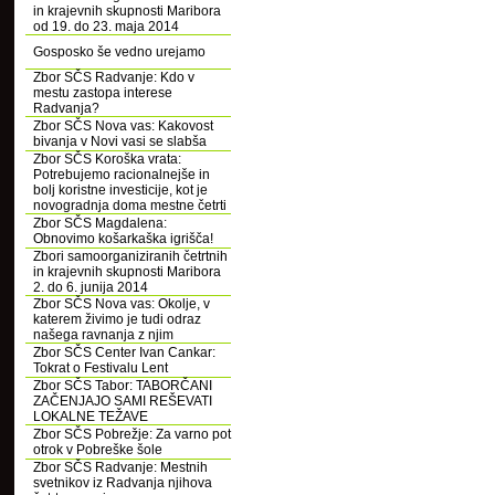
in krajevnih skupnosti Maribora
od 19. do 23. maja 2014
Gosposko še vedno urejamo
Zbor SČS Radvanje: Kdo v
mestu zastopa interese
Radvanja?
Zbor SČS Nova vas: Kakovost
bivanja v Novi vasi se slabša
Zbor SČS Koroška vrata:
Potrebujemo racionalnejše in
bolj koristne investicije, kot je
novogradnja doma mestne četrti
Zbor SČS Magdalena:
Obnovimo košarkaška igrišča!
Zbori samoorganiziranih četrtnih
in krajevnih skupnosti Maribora
2. do 6. junija 2014
Zbor SČS Nova vas: Okolje, v
katerem živimo je tudi odraz
našega ravnanja z njim
Zbor SČS Center Ivan Cankar:
Tokrat o Festivalu Lent
Zbor SČS Tabor: TABORČANI
ZAČENJAJO SAMI REŠEVATI
LOKALNE TEŽAVE
Zbor SČS Pobrežje: Za varno pot
otrok v Pobreške šole
Zbor SČS Radvanje: Mestnih
svetnikov iz Radvanja njihova