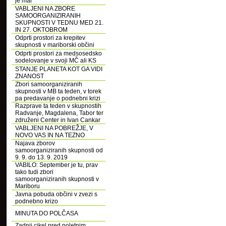
je mar
VABLJENI NA ZBORE
SAMOORGANIZIRANIH
SKUPNOSTI V TEDNU MED 21.
IN 27. OKTOBROM
Odprti prostori za krepitev
skupnosti v mariborski občini
Odprti prostori za medsosedsko
sodelovanje v svoji MČ ali KS
STANJE PLANETA KOT GA VIDI
ZNANOST
Zbori samoorganiziranih
skupnosti v MB ta teden, v torek
pa predavanje o podnebni krizi
Razprave ta teden v skupnostih
Radvanje, Magdalena, Tabor ter
združeni Center in Ivan Cankar
VABLJENI NA POBREŽJE, V
NOVO VAS IN NA TEZNO
Najava zborov
samoorganiziranih skupnosti od
9. 9. do 13. 9. 2019
VABILO: September je tu, prav
tako tudi zbori
samoorganiziranih skupnosti v
Mariboru
Javna pobuda občini v zvezi s
podnebno krizo
MINUTA DO POLČASA
Zadnji cikel pred poletnim