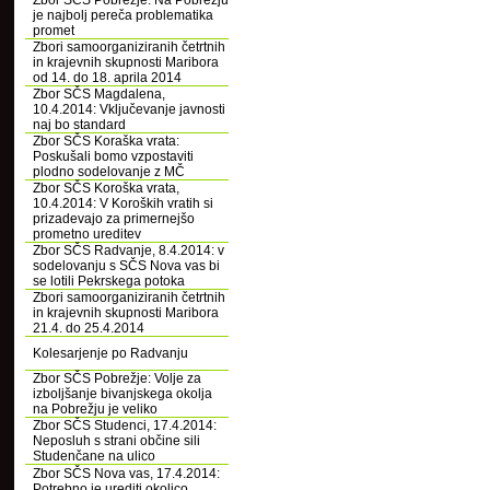
Zbor SČS Pobrežje: Na Pobrežju
je najbolj pereča problematika
promet
Zbori samoorganiziranih četrtnih
in krajevnih skupnosti Maribora
od 14. do 18. aprila 2014
Zbor SČS Magdalena,
10.4.2014: Vključevanje javnosti
naj bo standard
Zbor SČS Koraška vrata:
Poskušali bomo vzpostaviti
plodno sodelovanje z MČ
Zbor SČS Koroška vrata,
10.4.2014: V Koroških vratih si
prizadevajo za primernejšo
prometno ureditev
Zbor SČS Radvanje, 8.4.2014: v
sodelovanju s SČS Nova vas bi
se lotili Pekrskega potoka
Zbori samoorganiziranih četrtnih
in krajevnih skupnosti Maribora
21.4. do 25.4.2014
Kolesarjenje po Radvanju
Zbor SČS Pobrežje: Volje za
izboljšanje bivanjskega okolja
na Pobrežju je veliko
Zbor SČS Studenci, 17.4.2014:
Neposluh s strani občine sili
Studenčane na ulico
Zbor SČS Nova vas, 17.4.2014:
Potrebno je urediti okolico