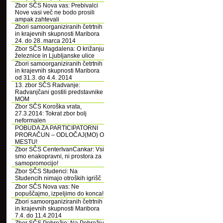
Zbor SČS Nova vas: Prebivalci
Nove vasi več ne bodo prosili
ampak zahtevali
Zbori samoorganiziranih četrtnih
in krajevnih skupnosti Maribora
24. do 28. marca 2014
Zbor SČS Magdalena: O križanju
železnice in Ljubljanske ulice
Zbori samoorganiziranih četrtnih
in krajevnih skupnosti Maribora
od 31.3. do 4.4. 2014
13. zbor SČS Radvanje:
Radvanjčani gostili predstavnike
MOM
Zbor SČS Koroška vrata,
27.3.2014: Tokrat zbor bolj
neformalen
POBUDA ZA PARTICIPATORNI
PRORAČUN – ODLOČAJ(MO) O
MESTU!
Zbor SČS CenterIvanCankar: Vsi
smo enakopravni, ni prostora za
samopromocijo!
Zbor SČS Studenci: Na
Studencih nimajo otroških igrišč
Zbor SČS Nova vas: Ne
popuščajmo, izpeljimo do konca!
Zbori samoorganiziranih četrtnih
in krajevnih skupnosti Maribora
7.4. do 11.4.2014