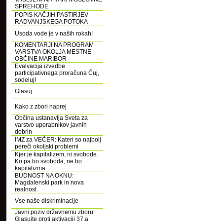
SPREHODE
POPIS KAČJIH PASTIRJEV
RADVANJSKEGA POTOKA
Usoda vode je v naših rokah!
KOMENTARJI NA PROGRAM
VARSTVA OKOLJA MESTNE
OBČINE MARIBOR
Evalvacija izvedbe
participativnega proračuna Čuj,
sodeluj!
Glasuj
Kako z zbori naprej
Občina ustanavlja Sveta za
varstvo uporabnikov javnih
dobrin
IMZ za VEČER: Kateri so najbolj
pereči okoljski problemi
Kjer je kapitalizem, ni svobode.
Ko pa bo svoboda, ne bo
kapitalizma.
BUDNOST NA OKNU:
Magdalenski park in nova
realnost
Vse naše diskriminacije
Javni poziv državnemu zboru:
Glasujte proti aktivaciji 37.a