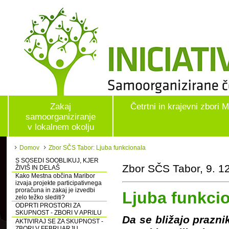
Zakaj
Četrtni in krajevni zbori 
samoorganiziranje
v lokalnem okolju
Domov
Zbor SČS Tabor: Ljuba funkcionala
S SOSEDI SOOBLIKUJ, KJER
Zbor SČS Tabor, 9. 1
ŽIVIŠ IN DELAŠ
Kako Mestna občina Maribor
izvaja projekte participativnega
proračuna in zakaj je izvedbi
Ljuba funkci
zelo težko slediti?
ODPRTI PROSTORI ZA
SKUPNOST - ZBORI V APRILU
Da se bližajo praznik
AKTIVIRAJ SE ZA SKUPNOST -
ZBORI V FEBRUARJU