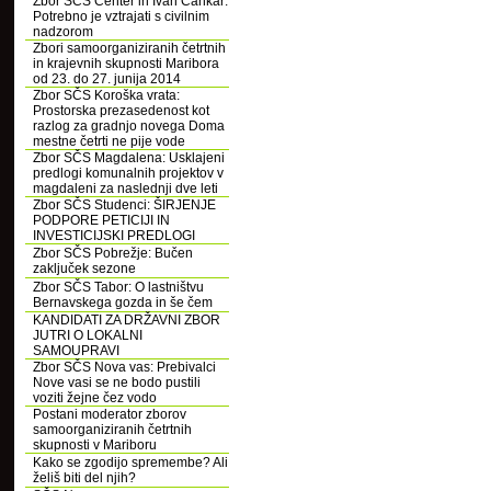
Zbor SČS Center in Ivan Cankar:
Potrebno je vztrajati s civilnim
nadzorom
Zbori samoorganiziranih četrtnih
in krajevnih skupnosti Maribora
od 23. do 27. junija 2014
Zbor SČS Koroška vrata:
Prostorska prezasedenost kot
razlog za gradnjo novega Doma
mestne četrti ne pije vode
Zbor SČS Magdalena: Usklajeni
predlogi komunalnih projektov v
magdaleni za naslednji dve leti
Zbor SČS Studenci: ŠIRJENJE
PODPORE PETICIJI IN
INVESTICIJSKI PREDLOGI
Zbor SČS Pobrežje: Bučen
zaključek sezone
Zbor SČS Tabor: O lastništvu
Bernavskega gozda in še čem
KANDIDATI ZA DRŽAVNI ZBOR
JUTRI O LOKALNI
SAMOUPRAVI
Zbor SČS Nova vas: Prebivalci
Nove vasi se ne bodo pustili
voziti žejne čez vodo
Postani moderator zborov
samoorganiziranih četrtnih
skupnosti v Mariboru
Kako se zgodijo spremembe? Ali
želiš biti del njih?