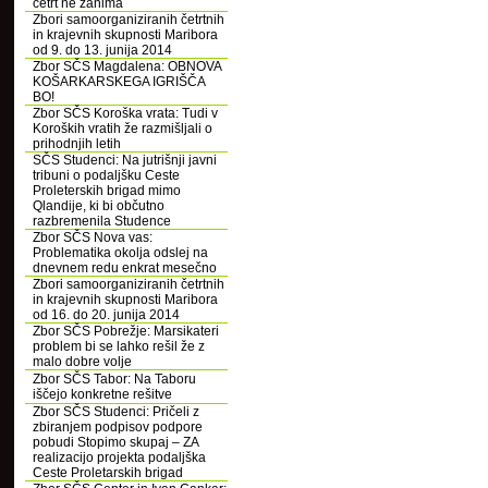
četrt ne zanima
Zbori samoorganiziranih četrtnih
in krajevnih skupnosti Maribora
od 9. do 13. junija 2014
Zbor SČS Magdalena: OBNOVA
KOŠARKARSKEGA IGRIŠČA
BO!
Zbor SČS Koroška vrata: Tudi v
Koroških vratih že razmišljali o
prihodnjih letih
SČS Studenci: Na jutrišnji javni
tribuni o podaljšku Ceste
Proleterskih brigad mimo
Qlandije, ki bi občutno
razbremenila Studence
Zbor SČS Nova vas:
Problematika okolja odslej na
dnevnem redu enkrat mesečno
Zbori samoorganiziranih četrtnih
in krajevnih skupnosti Maribora
od 16. do 20. junija 2014
Zbor SČS Pobrežje: Marsikateri
problem bi se lahko rešil že z
malo dobre volje
Zbor SČS Tabor: Na Taboru
iščejo konkretne rešitve
Zbor SČS Studenci: Pričeli z
zbiranjem podpisov podpore
pobudi Stopimo skupaj – ZA
realizacijo projekta podaljška
Ceste Proletarskih brigad