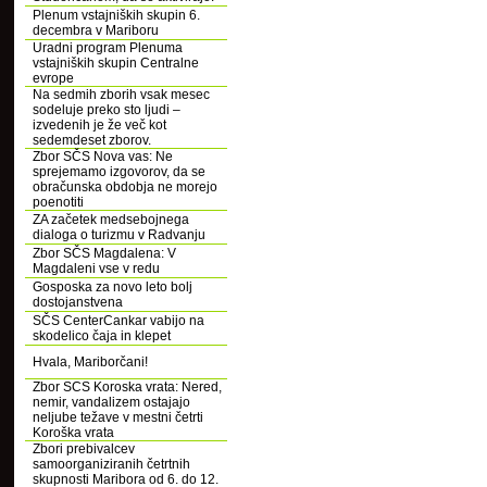
Plenum vstajniških skupin 6.
decembra v Mariboru
Uradni program Plenuma
vstajniških skupin Centralne
evrope
Na sedmih zborih vsak mesec
sodeluje preko sto ljudi –
izvedenih je že več kot
sedemdeset zborov.
Zbor SČS Nova vas: Ne
sprejemamo izgovorov, da se
obračunska obdobja ne morejo
poenotiti
ZA začetek medsebojnega
dialoga o turizmu v Radvanju
Zbor SČS Magdalena: V
Magdaleni vse v redu
Gosposka za novo leto bolj
dostojanstvena
SČS CenterCankar vabijo na
skodelico čaja in klepet
Hvala, Mariborčani!
Zbor SCS Koroska vrata: Nered,
nemir, vandalizem ostajajo
neljube težave v mestni četrti
Koroška vrata
Zbori prebivalcev
samoorganiziranih četrtnih
skupnosti Maribora od 6. do 12.