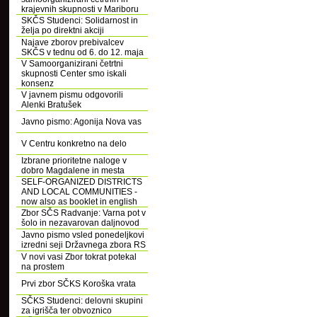
krajevnih skupnosti v Mariboru
SKČS Studenci: Solidarnost in
želja po direktni akciji
Najave zborov prebivalcev
SKČS v tednu od 6. do 12. maja
V Samoorganizirani četrtni
skupnosti Center smo iskali
konsenz
V javnem pismu odgovorili
Alenki Bratušek
Javno pismo: Agonija Nova vas
V Centru konkretno na delo
Izbrane prioritetne naloge v
dobro Magdalene in mesta
SELF-ORGANIZED DISTRICTS
AND LOCAL COMMUNITIES -
now also as booklet in english
Zbor SČS Radvanje: Varna pot v
šolo in nezavarovan daljnovod
Javno pismo vsled ponedeljkovi
izredni seji Državnega zbora RS
V novi vasi Zbor tokrat potekal
na prostem
Prvi zbor SČKS Koroška vrata
SČKS Studenci: delovni skupini
za igrišča ter obvoznico