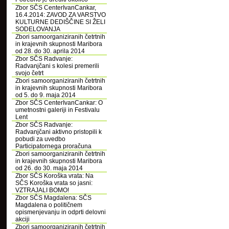
Zbor SČS CenterIvanCankar,
16.4.2014: ZAVOD ZA VARSTVO
KULTURNE DEDIŠČINE SI ŽELI
SODELOVANJA
Zbori samoorganiziranih četrtnih
in krajevnih skupnosti Maribora
od 28. do 30. aprila 2014
Zbor SČS Radvanje:
Radvanjčani s kolesi premerili
svojo četrt
Zbori samoorganiziranih četrtnih
in krajevnih skupnosti Maribora
od 5. do 9. maja 2014
Zbor SČS CenterIvanCankar: O
umetnostni galeriji in Festivalu
Lent
Zbor SČS Radvanje:
Radvanjčani aktivno pristopili k
pobudi za uvedbo
Participatornega proračuna
Zbori samoorganiziranih četrtnih
in krajevnih skupnosti Maribora
od 26. do 30. maja 2014
Zbor SČS Koroška vrata: Na
SČS Koroška vrata so jasni:
VZTRAJALI BOMO!
Zbor SČS Magdalena: SČS
Magdalena o političnem
opismenjevanju in odprti delovni
akciji
Zbori samoorganiziranih četrtnih