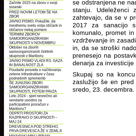
se odstranjena ne nad
Začnite 2025 na zboru v svoji
soseski
stanju. Udeleženci
PRED NOVIM LETOM ŠE NA
zahtevajo, da se v 
ZBOR
JAVNO PISMO: Pokažite, da
2017 za sanacijo s
mestnemu svetu volja občank in
občanov nekaj pomeni
komunalo, promet in 
TERMINI ZBOROV
SAMOORGANIZIRANIH
vzdrževanje in zasad
SKUPNOSTI V NOVEMBRU
in, da se stroški nad
Oktober na zborih
samoorganiziranih četrtnih
prenesejo na postavk
skupnosti v Mariboru
JAVNO PISMO VLADI RS: GAZA
denarja za investicije
IN BANALNOST ZLA
Poudarki posveta o načrtovanju
Skupaj so na koncu 
zelene infrastrukture v času
podnebnih sprememb
zaslužijo še en pred
ŠE JUNIJSKI ZBORI
SAMOORGANIZIRANIH
sredo, 23. decembra.
SKUPNOSTI, POTEM PAVZA
Leto 2024 - spet nesrečno ali
vendarle usodno za
participativni proračun v
Mariboru?
ODPRTI PROSTORI ZA
RAZPRAVO O SKUPNOSTI –
MAJ 24
DREVESNICA POD STREHO,
PRVA DREVESCA ŽE V ZEMLJI