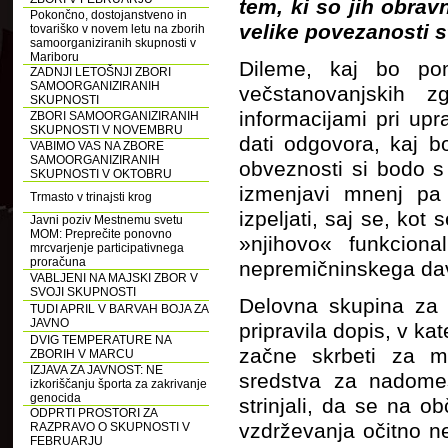
tem, ki so jih obra
Pokončno, dostojanstveno in
velike povezanosti s
tovariško v novem letu na zborih
samoorganiziranih skupnosti v
Mariboru
Dileme, kaj bo pom
ZADNJI LETOŠNJI ZBORI
SAMOORGANIZIRANIH
večstanovanjskih z
SKUPNOSTI
informacijami pri upr
ZBORI SAMOORGANIZIRANIH
SKUPNOSTI V NOVEMBRU
dati odgovora, kaj b
VABIMO VAS NA ZBORE
SAMOORGANIZIRANIH
obveznosti si bodo s
SKUPNOSTI V OKTOBRU
izmenjavi mnenj pa 
Trmasto v trinajsti krog
izpeljati, saj se, kot
Javni poziv Mestnemu svetu
MOM: Preprečite ponovno
»njihovo« funkcional
mrcvarjenje participativnega
proračuna
nepremičninskega davk
VABLJENI NA MAJSKI ZBOR V
SVOJI SKUPNOSTI
Delovna skupina za
TUDI APRIL V BARVAH BOJA ZA
JAVNO
pripravila dopis, v k
DVIG TEMPERATURE NA
začne skrbeti za m
ZBORIH V MARCU
IZJAVA ZA JAVNOST: NE
sredstva za nadome
izkoriščanju športa za zakrivanje
genocida
strinjali, da se na 
ODPRTI PROSTORI ZA
vzdrževanja očitno n
RAZPRAVO O SKUPNOSTI V
FEBRUARJU