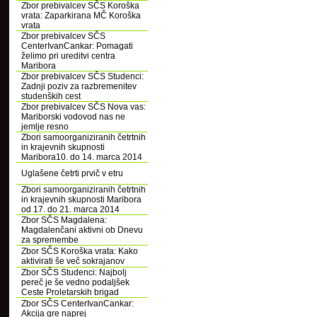
Zbor prebivalcev SČS Koroška
vrata: Zaparkirana MČ Koroška
vrata
Zbor prebivalcev SČS
CenterIvanCankar: Pomagati
želimo pri ureditvi centra
Maribora
Zbor prebivalcev SČS Studenci:
Zadnji poziv za razbremenitev
studenških cest
Zbor prebivalcev SČS Nova vas:
Mariborski vodovod nas ne
jemlje resno
Zbori samoorganiziranih četrtnih
in krajevnih skupnosti
Maribora10. do 14. marca 2014
Uglašene četrti prvič v etru
Zbori samoorganiziranih četrtnih
in krajevnih skupnosti Maribora
od 17. do 21. marca 2014
Zbor SČS Magdalena:
Magdalenčani aktivni ob Dnevu
za spremembe
Zbor SČS Koroška vrata: Kako
aktivirati še več sokrajanov
Zbor SČS Studenci: Najbolj
pereč je še vedno podaljšek
Ceste Proletarskih brigad
Zbor SČS CenterIvanCankar:
Akcija gre naprej