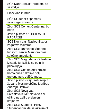
SČS Ivan Cankar: Ptroblemi se
še vrstijo
Pločevina in hrup
SČS Studenci: O pomenu
samoorganiziranosti
Zbor SČS Center: Center naj bo
eden
Javno pismo: KALIBRIRAJTE
RADARJE!
SČS Nova vas: Naslednji zbor
zagotovo v dvorani
Zbor SČS Radvanje: Športno-
turistični center Maribora brez
splošne ambulante
Zbor SČS Magdalena: Oblasti ne
izvajajo funkcij, ki se od njih
pričakujejo
Zbor SČS Center: Že v kratkem
bomo priča nekoliko bolj
urejenemu središču mesta
Javno pismo vstajniških skupin
županu Mestne občine Maribor,
Andreju Fištravcu
Zbor SČS Nova vas:
Predstavniki MČ Nova vas si
očitno ne želijo prebujenih
krajanov
Zbor SČS Studenci: Poziv
Studenčanom, da se aktivirajo!