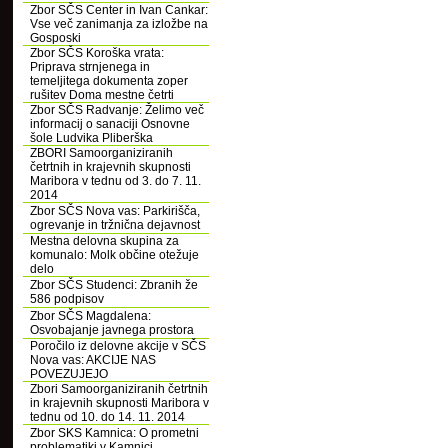
Zbor SČS Center in Ivan Cankar:
Vse več zanimanja za izložbe na
Gosposki
Zbor SČS Koroška vrata:
Priprava strnjenega in
temeljitega dokumenta zoper
rušitev Doma mestne četrti
Zbor SČS Radvanje: Želimo več
informacij o sanaciji Osnovne
šole Ludvika Pliberška
ZBORI Samoorganiziranih
četrtnih in krajevnih skupnosti
Maribora v tednu od 3. do 7. 11.
2014
Zbor SČS Nova vas: Parkirišča,
ogrevanje in tržnična dejavnost
Mestna delovna skupina za
komunalo: Molk občine otežuje
delo
Zbor SČS Studenci: Zbranih že
586 podpisov
Zbor SČS Magdalena:
Osvobajanje javnega prostora
Poročilo iz delovne akcije v SČS
Nova vas: AKCIJE NAS
POVEZUJEJO
Zbori Samoorganiziranih četrtnih
in krajevnih skupnosti Maribora v
tednu od 10. do 14. 11. 2014
Zbor SKS Kamnica: O prometni
problematiki v Kamnici