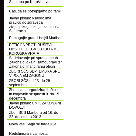
S potepa po Koroških vratih
Čas, da se potrepljamo po rami
Javno pismo: Vsakdo ima
pravico do zdravega
življenjskega okolja, tudi mi na
Studencih
Pomagajte graditi boljši Maribor!
PETICIJA PROTI RUŠITVI
OBSTOJEČEGA OBJEKTA MČ
KOROŠKA VRATA
Sodelovanje pri spremembah
Zakona o lokalni samoupravi ter
Zakona o financiranju občin
ZBORI SČS SEPTEMBRA SPET
V POLNEM ZAGONU
ZBORI SČS od 23. do 29.
septembra
Zbori samoorganiziranih četrtnih
in krajevnih skupnosti 9. do 15.
decembra
Javno pismo: UMIK ZAKONA NI
DOVOLJ!
Zbori SCS Maribora od 16. do
22. decembra 2013
Nova vas: Saga se nadaljuje
Redefinicija srca mesta