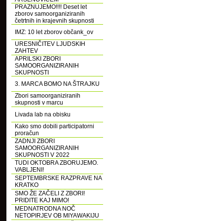
PRAZNUJEMO!!!! Deset let
zborov samoorganiziranih
četrtnih in krajevnih skupnosti
IMZ: 10 let zborov občank_ov
URESNIČITEV LJUDSKIH
ZAHTEV
APRILSKI ZBORI
SAMOORGANIZIRANIH
SKUPNOSTI
3. MARCA BOMO NA ŠTRAJKU
Zbori samoorganiziranih
skupnosti v marcu
Livada lab na obisku
Kako smo dobili participatorni
proračun
ZADNJI ZBORI
SAMOORGANIZIRANIH
SKUPNOSTI V 2022
TUDI OKTOBRA ZBORUJEMO.
VABLJENI!
SEPTEMBRSKE RAZPRAVE NA
KRATKO
SMO ŽE ZAČELI Z ZBORI!
PRIDITE KAJ MIMO!
MEDNATRODNA NOČ
NETOPIRJEV OB MIYAWAKIJU