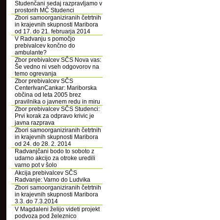
Studenčani sedaj razpravljamo v
prostorih MČ Studenci
Zbori samoorganiziranih četrtnih
in krajevnih skupnosti Maribora
od 17. do 21. februarja 2014
V Radvanju s pomočjo
prebivalcev končno do
ambulante?
Zbor prebivalcev SČS Nova vas:
Še vedno ni vseh odgovorov na
temo ogrevanja
Zbor prebivalcev SČS
CenterIvanCankar: Mariborska
občina od leta 2005 brez
pravilnika o javnem redu in miru
Zbor prebivalcev SČS Studenci:
Prvi korak za odpravo krivic je
javna razprava
Zbori samoorganiziranih četrtnih
in krajevnih skupnosti Maribora
od 24. do 28. 2. 2014
Radvanjčani bodo to soboto z
udarno akcijo za otroke uredili
varno pot v šolo
Akcija prebivalcev SČS
Radvanje: Varno do Ludvika
Zbori samoorganiziranih četrtnih
in krajevnih skupnosti Maribora
3.3. do 7.3.2014
V Magdaleni želijo videti projekt
podvoza pod železnico