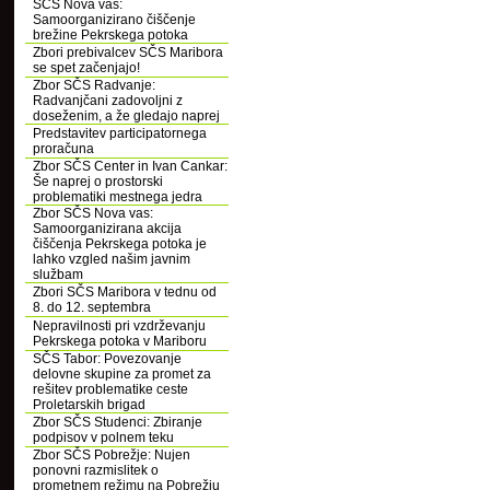
SČS Nova vas:
Samoorganizirano čiščenje
brežine Pekrskega potoka
Zbori prebivalcev SČS Maribora
se spet začenjajo!
Zbor SČS Radvanje:
Radvanjčani zadovoljni z
doseženim, a že gledajo naprej
Predstavitev participatornega
proračuna
Zbor SČS Center in Ivan Cankar:
Še naprej o prostorski
problematiki mestnega jedra
Zbor SČS Nova vas:
Samoorganizirana akcija
čiščenja Pekrskega potoka je
lahko vzgled našim javnim
službam
Zbori SČS Maribora v tednu od
8. do 12. septembra
Nepravilnosti pri vzdrževanju
Pekrskega potoka v Mariboru
SČS Tabor: Povezovanje
delovne skupine za promet za
rešitev problematike ceste
Proletarskih brigad
Zbor SČS Studenci: Zbiranje
podpisov v polnem teku
Zbor SČS Pobrežje: Nujen
ponovni razmislitek o
prometnem režimu na Pobrežju