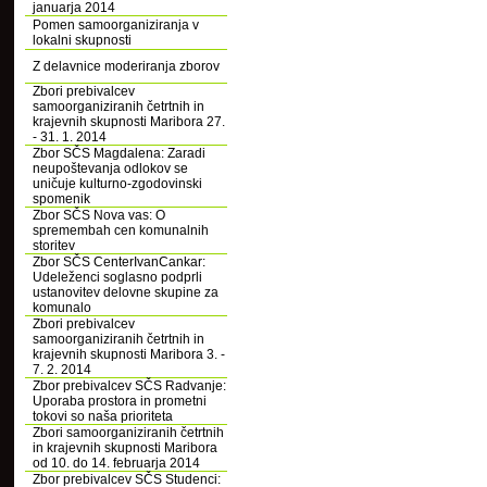
januarja 2014
Pomen samoorganiziranja v
lokalni skupnosti
Z delavnice moderiranja zborov
Zbori prebivalcev
samoorganiziranih četrtnih in
krajevnih skupnosti Maribora 27.
- 31. 1. 2014
Zbor SČS Magdalena: Zaradi
neupoštevanja odlokov se
uničuje kulturno-zgodovinski
spomenik
Zbor SČS Nova vas: O
spremembah cen komunalnih
storitev
Zbor SČS CenterIvanCankar:
Udeleženci soglasno podprli
ustanovitev delovne skupine za
komunalo
Zbori prebivalcev
samoorganiziranih četrtnih in
krajevnih skupnosti Maribora 3. -
7. 2. 2014
Zbor prebivalcev SČS Radvanje:
Uporaba prostora in prometni
tokovi so naša prioriteta
Zbori samoorganiziranih četrtnih
in krajevnih skupnosti Maribora
od 10. do 14. februarja 2014
Zbor prebivalcev SČS Studenci: