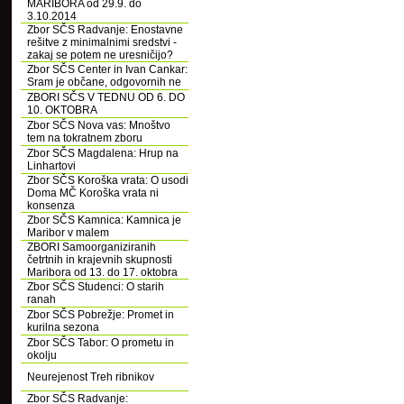
MARIBORA od 29.9. do
3.10.2014
Zbor SČS Radvanje: Enostavne
rešitve z minimalnimi sredstvi -
zakaj se potem ne uresničijo?
Zbor SČS Center in Ivan Cankar:
Sram je občane, odgovornih ne
ZBORI SČS V TEDNU OD 6. DO
10. OKTOBRA
Zbor SČS Nova vas: Mnoštvo
tem na tokratnem zboru
Zbor SČS Magdalena: Hrup na
Linhartovi
Zbor SČS Koroška vrata: O usodi
Doma MČ Koroška vrata ni
konsenza
Zbor SČS Kamnica: Kamnica je
Maribor v malem
ZBORI Samoorganiziranih
četrtnih in krajevnih skupnosti
Maribora od 13. do 17. oktobra
Zbor SČS Studenci: O starih
ranah
Zbor SČS Pobrežje: Promet in
kurilna sezona
Zbor SČS Tabor: O prometu in
okolju
Neurejenost Treh ribnikov
Zbor SČS Radvanje: