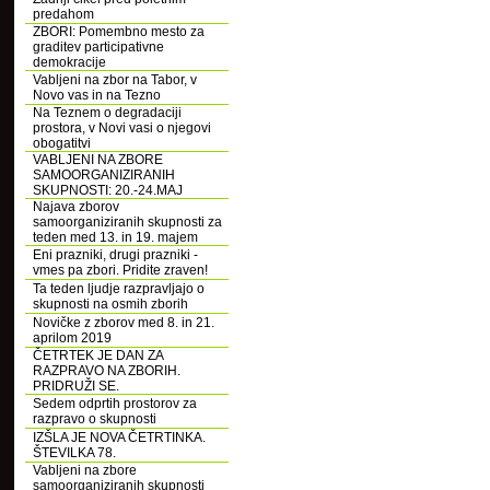
predahom
ZBORI: Pomembno mesto za
graditev participativne
demokracije
Vabljeni na zbor na Tabor, v
Novo vas in na Tezno
Na Teznem o degradaciji
prostora, v Novi vasi o njegovi
obogatitvi
VABLJENI NA ZBORE
SAMOORGANIZIRANIH
SKUPNOSTI: 20.-24.MAJ
Najava zborov
samoorganiziranih skupnosti za
teden med 13. in 19. majem
Eni prazniki, drugi prazniki -
vmes pa zbori. Pridite zraven!
Ta teden ljudje razpravljajo o
skupnosti na osmih zborih
Novičke z zborov med 8. in 21.
aprilom 2019
ČETRTEK JE DAN ZA
RAZPRAVO NA ZBORIH.
PRIDRUŽI SE.
Sedem odprtih prostorov za
razpravo o skupnosti
IZŠLA JE NOVA ČETRTINKA.
ŠTEVILKA 78.
Vabljeni na zbore
samoorganiziranih skupnosti