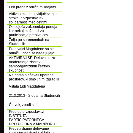
Led prebit z odličnimi idejami
Aktivna mladina, vključevanje
stroke in vzpostavitev
solidarnosti med četrtmi
Obstoječa zakonodaja ponuja
kar nekaj možnosti za
participacijo prebivalcev
Želja po spremembah na
Studencih
Prebivalci Magdalene so se
odločili: Zbori se nadaljujejo!
AKTIVIRAJ SE! Delavnice za
moderatorje zborov
samoorganizirnih četrtnih
skupnosti
Ne bomo plačevali uporabe
prostorov, ki smo jih mi zgradili!
Vstala tudi Magdalena
21.3.2013 - Sloga na Studencih
Človek, zbudi se!
Predlog o vzpostavitvi
INSTITUTA
PARTICIPATORNEGA
PRORAČUNA V MARIBORU
Predstavljamo delovanje
samoorganizirani četrtnih in