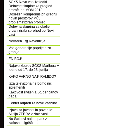
SČKS Nova vas: Izsledki
Delovne skupine za pregled
proračuna MOM 2013
Dosežen kompromis pri gradnji
novih prostorov MČ,
problematiziran promet
Delovna skupina za okolje
organizirala sprehod po Novi
vasi
Nevaren Trg Revolucije
Vse generacije poprijele za
grablje
EN BOJ!
Najave zborov SČKS Maribora v
tednu od 17. do 23. junija
KAKO VARNO NA PIRAMIDO?
Izza televizorja ne bomo nič
spremenili
Kakovost življenja Studenčanov
pada
Center odpreti za nove vsebine
Izjava za javnost in povabilo:
Akcija ZEBRA v Novi vasi
Na Šarhovi naj bo park z
začasnim igriščem