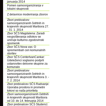
januarja 2014
Pomen samoorganiziranja v
lokalni skupnosti
Z delavnice moderiranja zborov
Zbori prebivalcev
samoorganiziranih četrtnih in
krajevnih skupnosti Maribora 27.
- 31. 1. 2014
Zbor SČS Magdalena: Zaradi
neupoštevanja odlokov se
uničuje kulturno-zgodovinski
spomenik
Zbor SČS Nova vas: O
spremembah cen komunalnih
storitev
Zbor SČS CenterIvanCankar:
Udeleženci soglasno podprli
ustanovitev delovne skupine za
komunalo
Zbori prebivalcev
samoorganiziranih četrtnih in
krajevnih skupnosti Maribora 3. -
7. 2. 2014
Zbor prebivalcev SČS Radvanje:
Uporaba prostora in prometni
tokovi so naša prioriteta
Zbori samoorganiziranih četrtnih
in krajevnih skupnosti Maribora
od 10. do 14. februarja 2014
Zbor prebivalcev SČS Studenci: