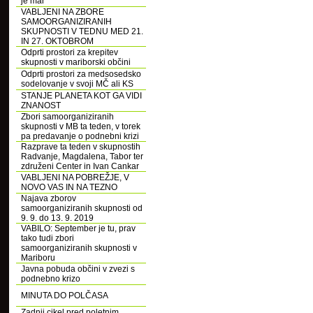
je mar
VABLJENI NA ZBORE
SAMOORGANIZIRANIH
SKUPNOSTI V TEDNU MED 21.
IN 27. OKTOBROM
Odprti prostori za krepitev
skupnosti v mariborski občini
Odprti prostori za medsosedsko
sodelovanje v svoji MČ ali KS
STANJE PLANETA KOT GA VIDI
ZNANOST
Zbori samoorganiziranih
skupnosti v MB ta teden, v torek
pa predavanje o podnebni krizi
Razprave ta teden v skupnostih
Radvanje, Magdalena, Tabor ter
združeni Center in Ivan Cankar
VABLJENI NA POBREŽJE, V
NOVO VAS IN NA TEZNO
Najava zborov
samoorganiziranih skupnosti od
9. 9. do 13. 9. 2019
VABILO: September je tu, prav
tako tudi zbori
samoorganiziranih skupnosti v
Mariboru
Javna pobuda občini v zvezi s
podnebno krizo
MINUTA DO POLČASA
Zadnji cikel pred poletnim