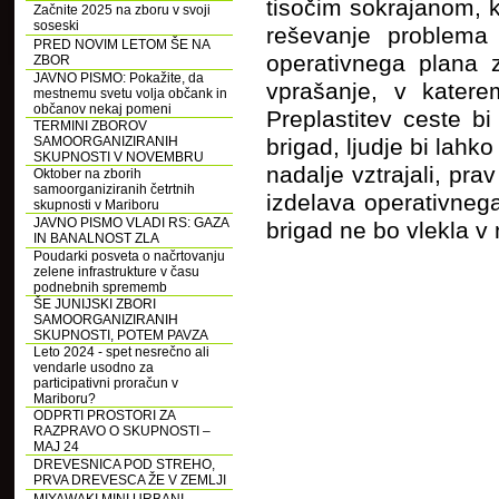
tisočim sokrajanom, k
Začnite 2025 na zboru v svoji
soseski
reševanje problema 
PRED NOVIM LETOM ŠE NA
operativnega plana 
ZBOR
JAVNO PISMO: Pokažite, da
vprašanje, v katere
mestnemu svetu volja občank in
občanov nekaj pomeni
Preplastitev ceste bi
TERMINI ZBOROV
SAMOORGANIZIRANIH
brigad, ljudje bi lahk
SKUPNOSTI V NOVEMBRU
nadalje vztrajali, pra
Oktober na zborih
samoorganiziranih četrtnih
izdelava operativneg
skupnosti v Mariboru
JAVNO PISMO VLADI RS: GAZA
brigad ne bo vlekla v
IN BANALNOST ZLA
Poudarki posveta o načrtovanju
zelene infrastrukture v času
podnebnih sprememb
ŠE JUNIJSKI ZBORI
SAMOORGANIZIRANIH
SKUPNOSTI, POTEM PAVZA
Leto 2024 - spet nesrečno ali
vendarle usodno za
participativni proračun v
Mariboru?
ODPRTI PROSTORI ZA
RAZPRAVO O SKUPNOSTI –
MAJ 24
DREVESNICA POD STREHO,
PRVA DREVESCA ŽE V ZEMLJI