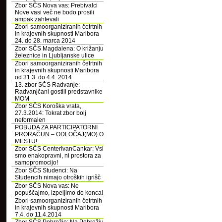
Zbor SČS Nova vas: Prebivalci
Nove vasi več ne bodo prosili
ampak zahtevali
Zbori samoorganiziranih četrtnih
in krajevnih skupnosti Maribora
24. do 28. marca 2014
Zbor SČS Magdalena: O križanju
železnice in Ljubljanske ulice
Zbori samoorganiziranih četrtnih
in krajevnih skupnosti Maribora
od 31.3. do 4.4. 2014
13. zbor SČS Radvanje:
Radvanjčani gostili predstavnike
MOM
Zbor SČS Koroška vrata,
27.3.2014: Tokrat zbor bolj
neformalen
POBUDA ZA PARTICIPATORNI
PRORAČUN – ODLOČAJ(MO) O
MESTU!
Zbor SČS CenterIvanCankar: Vsi
smo enakopravni, ni prostora za
samopromocijo!
Zbor SČS Studenci: Na
Studencih nimajo otroških igrišč
Zbor SČS Nova vas: Ne
popuščajmo, izpeljimo do konca!
Zbori samoorganiziranih četrtnih
in krajevnih skupnosti Maribora
7.4. do 11.4.2014