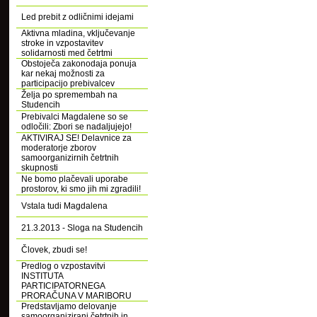
Led prebit z odličnimi idejami
Aktivna mladina, vključevanje
stroke in vzpostavitev
solidarnosti med četrtmi
Obstoječa zakonodaja ponuja
kar nekaj možnosti za
participacijo prebivalcev
Želja po spremembah na
Studencih
Prebivalci Magdalene so se
odločili: Zbori se nadaljujejo!
AKTIVIRAJ SE! Delavnice za
moderatorje zborov
samoorganizirnih četrtnih
skupnosti
Ne bomo plačevali uporabe
prostorov, ki smo jih mi zgradili!
Vstala tudi Magdalena
21.3.2013 - Sloga na Studencih
Človek, zbudi se!
Predlog o vzpostavitvi
INSTITUTA
PARTICIPATORNEGA
PRORAČUNA V MARIBORU
Predstavljamo delovanje
samoorganizirani četrtnih in