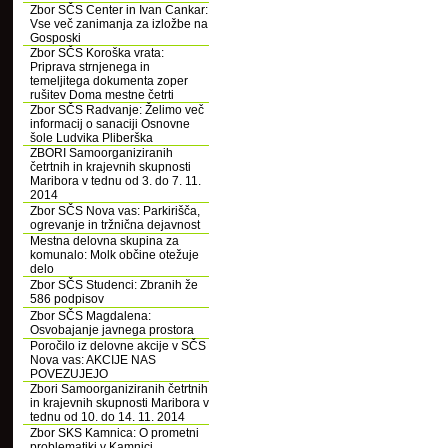
Zbor SČS Center in Ivan Cankar:
Vse več zanimanja za izložbe na
Gosposki
Zbor SČS Koroška vrata:
Priprava strnjenega in
temeljitega dokumenta zoper
rušitev Doma mestne četrti
Zbor SČS Radvanje: Želimo več
informacij o sanaciji Osnovne
šole Ludvika Pliberška
ZBORI Samoorganiziranih
četrtnih in krajevnih skupnosti
Maribora v tednu od 3. do 7. 11.
2014
Zbor SČS Nova vas: Parkirišča,
ogrevanje in tržnična dejavnost
Mestna delovna skupina za
komunalo: Molk občine otežuje
delo
Zbor SČS Studenci: Zbranih že
586 podpisov
Zbor SČS Magdalena:
Osvobajanje javnega prostora
Poročilo iz delovne akcije v SČS
Nova vas: AKCIJE NAS
POVEZUJEJO
Zbori Samoorganiziranih četrtnih
in krajevnih skupnosti Maribora v
tednu od 10. do 14. 11. 2014
Zbor SKS Kamnica: O prometni
problematiki v Kamnici