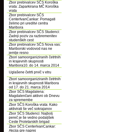
Zbor prebivalcev SČS Koroška
vrata: Zaparkirana MČ Koroška
vrata
Zbor prebivalcev SČS
CenterIvanCankar: Pomagati
želimo pri ureditvi centra
Maribora
Zbor prebivalcev SČS Studenci:
Zadnji poziv za razbremenitev
studenških cest
Zbor prebivalcev SČS Nova vas:
Mariborski vodovod nas ne
jemlje resno
Zbori samoorganiziranih četrtnih
in krajevnih skupnosti
Maribora10. do 14. marca 2014
Uglašene četrti prvič v etru
Zbori samoorganiziranih četrtnih
in krajevnih skupnosti Maribora
od 17. do 21. marca 2014
Zbor SČS Magdalena:
Magdalenčani aktivni ob Dnevu
za spremembe
Zbor SČS Koroška vrata: Kako
aktivirati še več sokrajanov
Zbor SČS Studenci: Najbolj
pereč je še vedno podaljšek
Ceste Proletarskih brigad
Zbor SČS CenterIvanCankar:
Akcija gre naprej