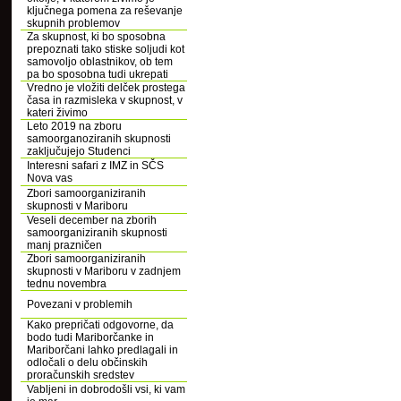
ključnega pomena za reševanje
skupnih problemov
Za skupnost, ki bo sposobna
prepoznati tako stiske soljudi kot
samovoljo oblastnikov, ob tem
pa bo sposobna tudi ukrepati
Vredno je vložiti delček prostega
časa in razmisleka v skupnost, v
kateri živimo
Leto 2019 na zboru
samoorganoziranih skupnosti
zaključujejo Studenci
Interesni safari z IMZ in SČS
Nova vas
Zbori samoorganiziranih
skupnosti v Mariboru
Veseli december na zborih
samoorganiziranih skupnosti
manj prazničen
Zbori samoorganiziranih
skupnosti v Mariboru v zadnjem
tednu novembra
Povezani v problemih
Kako prepričati odgovorne, da
bodo tudi Mariborčanke in
Mariborčani lahko predlagali in
odločali o delu občinskih
proračunskih sredstev
Vabljeni in dobrodošli vsi, ki vam