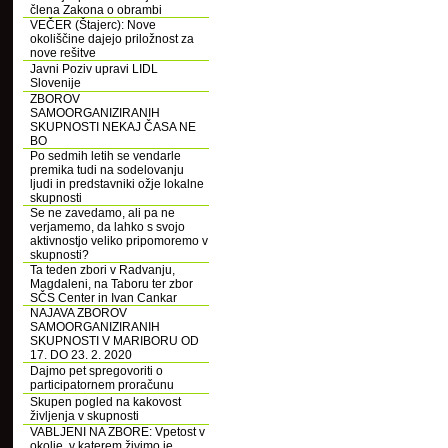
člena Zakona o obrambi
VEČER (Štajerc): Nove
okoliščine dajejo priložnost za
nove rešitve
Javni Poziv upravi LIDL
Slovenije
ZBOROV
SAMOORGANIZIRANIH
SKUPNOSTI NEKAJ ČASA NE
BO
Po sedmih letih se vendarle
premika tudi na sodelovanju
ljudi in predstavniki ožje lokalne
skupnosti
Se ne zavedamo, ali pa ne
verjamemo, da lahko s svojo
aktivnostjo veliko pripomoremo v
skupnosti?
Ta teden zbori v Radvanju,
Magdaleni, na Taboru ter zbor
SČS Center in Ivan Cankar
NAJAVA ZBOROV
SAMOORGANIZIRANIH
SKUPNOSTI V MARIBORU OD
17. DO 23. 2. 2020
Dajmo pet spregovoriti o
participatornem proračunu
Skupen pogled na kakovost
življenja v skupnosti
VABLJENI NA ZBORE: Vpetost v
okolje, v katerem živimo je