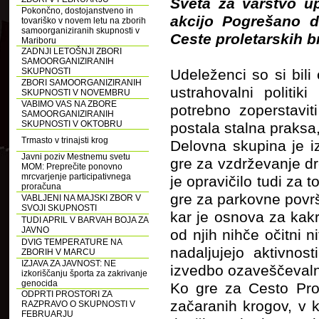
Sveta za varstvo u
Pokončno, dostojanstveno in
akcijo Pogrešano dr
tovariško v novem letu na zborih
samoorganiziranih skupnosti v
Ceste proletarskih b
Mariboru
ZADNJI LETOŠNJI ZBORI
SAMOORGANIZIRANIH
SKUPNOSTI
Udeleženci so si bili
ZBORI SAMOORGANIZIRANIH
ustrahovalni politi
SKUPNOSTI V NOVEMBRU
VABIMO VAS NA ZBORE
potrebno zoperstavit
SAMOORGANIZIRANIH
SKUPNOSTI V OKTOBRU
postala stalna praksa,
Trmasto v trinajsti krog
Delovna skupina je iz
Javni poziv Mestnemu svetu
gre za vzdrževanje d
MOM: Preprečite ponovno
mrcvarjenje participativnega
je opravičilo tudi za 
proračuna
gre za parkovne povr
VABLJENI NA MAJSKI ZBOR V
SVOJI SKUPNOSTI
kar je osnova za kakr
TUDI APRIL V BARVAH BOJA ZA
JAVNO
od njih nihče očitni n
DVIG TEMPERATURE NA
nadaljujejo aktivnos
ZBORIH V MARCU
IZJAVA ZA JAVNOST: NE
izvedbo ozaveščevaln
izkoriščanju športa za zakrivanje
genocida
Ko gre za Cesto Pro
ODPRTI PROSTORI ZA
začaranih krogov, v 
RAZPRAVO O SKUPNOSTI V
FEBRUARJU