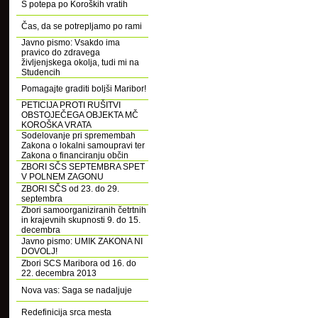
S potepa po Koroških vratih
Čas, da se potrepljamo po rami
Javno pismo: Vsakdo ima
pravico do zdravega
življenjskega okolja, tudi mi na
Studencih
Pomagajte graditi boljši Maribor!
PETICIJA PROTI RUŠITVI
OBSTOJEČEGA OBJEKTA MČ
KOROŠKA VRATA
Sodelovanje pri spremembah
Zakona o lokalni samoupravi ter
Zakona o financiranju občin
ZBORI SČS SEPTEMBRA SPET
V POLNEM ZAGONU
ZBORI SČS od 23. do 29.
septembra
Zbori samoorganiziranih četrtnih
in krajevnih skupnosti 9. do 15.
decembra
Javno pismo: UMIK ZAKONA NI
DOVOLJ!
Zbori SCS Maribora od 16. do
22. decembra 2013
Nova vas: Saga se nadaljuje
Redefinicija srca mesta