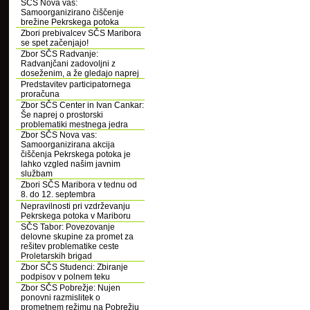
SČS Nova vas:
Samoorganizirano čiščenje
brežine Pekrskega potoka
Zbori prebivalcev SČS Maribora
se spet začenjajo!
Zbor SČS Radvanje:
Radvanjčani zadovoljni z
doseženim, a že gledajo naprej
Predstavitev participatornega
proračuna
Zbor SČS Center in Ivan Cankar:
Še naprej o prostorski
problematiki mestnega jedra
Zbor SČS Nova vas:
Samoorganizirana akcija
čiščenja Pekrskega potoka je
lahko vzgled našim javnim
službam
Zbori SČS Maribora v tednu od
8. do 12. septembra
Nepravilnosti pri vzdrževanju
Pekrskega potoka v Mariboru
SČS Tabor: Povezovanje
delovne skupine za promet za
rešitev problematike ceste
Proletarskih brigad
Zbor SČS Studenci: Zbiranje
podpisov v polnem teku
Zbor SČS Pobrežje: Nujen
ponovni razmislitek o
prometnem režimu na Pobrežju