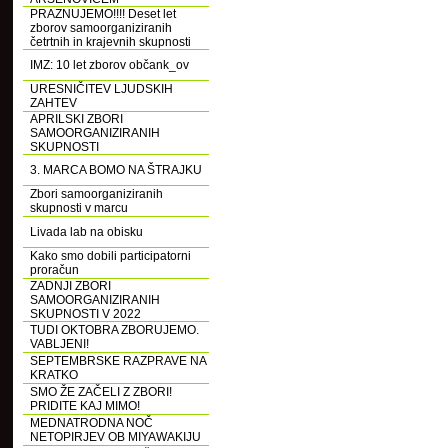
PRAZNUJEMO!!!! Deset let
zborov samoorganiziranih
četrtnih in krajevnih skupnosti
IMZ: 10 let zborov občank_ov
URESNIČITEV LJUDSKIH
ZAHTEV
APRILSKI ZBORI
SAMOORGANIZIRANIH
SKUPNOSTI
3. MARCA BOMO NA ŠTRAJKU
Zbori samoorganiziranih
skupnosti v marcu
Livada lab na obisku
Kako smo dobili participatorni
proračun
ZADNJI ZBORI
SAMOORGANIZIRANIH
SKUPNOSTI V 2022
TUDI OKTOBRA ZBORUJEMO.
VABLJENI!
SEPTEMBRSKE RAZPRAVE NA
KRATKO
SMO ŽE ZAČELI Z ZBORI!
PRIDITE KAJ MIMO!
MEDNATRODNA NOČ
NETOPIRJEV OB MIYAWAKIJU