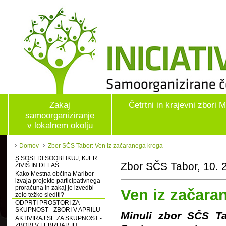
Zakaj
Četrtni in krajevni zbori 
samoorganiziranje
v lokalnem okolju
Domov
Zbor SČS Tabor: Ven iz začaranega kroga
S SOSEDI SOOBLIKUJ, KJER
Zbor SČS Tabor, 10. 
ŽIVIŠ IN DELAŠ
Kako Mestna občina Maribor
izvaja projekte participativnega
proračuna in zakaj je izvedbi
Ven iz začara
zelo težko slediti?
ODPRTI PROSTORI ZA
SKUPNOST - ZBORI V APRILU
Minuli zbor SČS Ta
AKTIVIRAJ SE ZA SKUPNOST -
ZBORI V FEBRUARJU