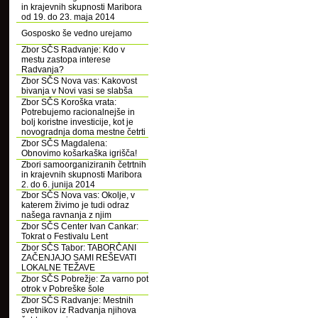
in krajevnih skupnosti Maribora
od 19. do 23. maja 2014
Gosposko še vedno urejamo
Zbor SČS Radvanje: Kdo v
mestu zastopa interese
Radvanja?
Zbor SČS Nova vas: Kakovost
bivanja v Novi vasi se slabša
Zbor SČS Koroška vrata:
Potrebujemo racionalnejše in
bolj koristne investicije, kot je
novogradnja doma mestne četrti
Zbor SČS Magdalena:
Obnovimo košarkaška igrišča!
Zbori samoorganiziranih četrtnih
in krajevnih skupnosti Maribora
2. do 6. junija 2014
Zbor SČS Nova vas: Okolje, v
katerem živimo je tudi odraz
našega ravnanja z njim
Zbor SČS Center Ivan Cankar:
Tokrat o Festivalu Lent
Zbor SČS Tabor: TABORČANI
ZAČENJAJO SAMI REŠEVATI
LOKALNE TEŽAVE
Zbor SČS Pobrežje: Za varno pot
otrok v Pobreške šole
Zbor SČS Radvanje: Mestnih
svetnikov iz Radvanja njihova