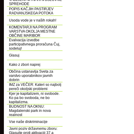
SPREHODE
POPIS KAČJIH PASTIRJEV
RADVANJSKEGA POTOKA
Usoda vode je v naših rokah!
KOMENTARJI NA PROGRAM
VARSTVA OKOLJA MESTNE
OBČINE MARIBOR
Evalvacija izvedbe
participativnega proračuna Čuj,
sodeluj!
Glasuj
Kako z zbori naprej
Občina ustanavlja Sveta za
varstvo uporabnikov javnih
dobrin
IMZ za VEČER: Kateri so najbolj
pereči okoljski problemi
Kjer je kapitalizem, ni svobode.
Ko pa bo svoboda, ne bo
kapitalizma.
BUDNOST NA OKNU:
Magdalenski park in nova
realnost
Vse naše diskriminacije
Javni poziv državnemu zboru:
Glasujte proti aktivaciji 37.a