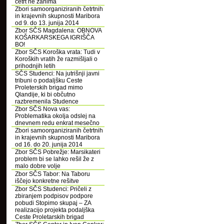
četrt ne zanima
Zbori samoorganiziranih četrtnih
in krajevnih skupnosti Maribora
od 9. do 13. junija 2014
Zbor SČS Magdalena: OBNOVA
KOŠARKARSKEGA IGRIŠČA
BO!
Zbor SČS Koroška vrata: Tudi v
Koroških vratih že razmišljali o
prihodnjih letih
SČS Studenci: Na jutrišnji javni
tribuni o podaljšku Ceste
Proleterskih brigad mimo
Qlandije, ki bi občutno
razbremenila Studence
Zbor SČS Nova vas:
Problematika okolja odslej na
dnevnem redu enkrat mesečno
Zbori samoorganiziranih četrtnih
in krajevnih skupnosti Maribora
od 16. do 20. junija 2014
Zbor SČS Pobrežje: Marsikateri
problem bi se lahko rešil že z
malo dobre volje
Zbor SČS Tabor: Na Taboru
iščejo konkretne rešitve
Zbor SČS Studenci: Pričeli z
zbiranjem podpisov podpore
pobudi Stopimo skupaj – ZA
realizacijo projekta podaljška
Ceste Proletarskih brigad