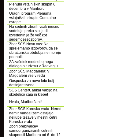
Plenum vstajniških skupin 6.
decembra v Mariboru
Uradni program Plenuma
vstajniških skupin Centralne
evrope
Na sedmih zborih vsak mesec
sodeluje preko sto ljudi –
izvedenih je že več kot
sedemdeset zborov.
Zbor SČS Nova vas: Ne
sprejemamo izgovorov, da se
obračunska obdobja ne morejo
poenotiti
ZA začetek medsebojnega
dialoga o turizmu v Radvanju
Zbor SČS Magdalena: V
Magdaleni vse v redu
Gosposka za novo leto bolj
dostojanstvena
SČS CenterCankar vabijo na
skodelico čaja in klepet
Hvala, Mariborčani!
Zbor SCS Koroska vrata: Nered,
nemir, vandalizem ostajajo
neljube težave v mestni četrti
Koroška vrata
Zbori prebivalcev
samoorganiziranih četrtnih
skupnosti Maribora od 6. do 12.