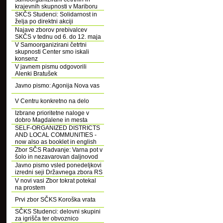
krajevnih skupnosti v Mariboru
SKČS Studenci: Solidarnost in
želja po direktni akciji
Najave zborov prebivalcev
SKČS v tednu od 6. do 12. maja
V Samoorganizirani četrtni
skupnosti Center smo iskali
konsenz
V javnem pismu odgovorili
Alenki Bratušek
Javno pismo: Agonija Nova vas
V Centru konkretno na delo
Izbrane prioritetne naloge v
dobro Magdalene in mesta
SELF-ORGANIZED DISTRICTS
AND LOCAL COMMUNITIES -
now also as booklet in english
Zbor SČS Radvanje: Varna pot v
šolo in nezavarovan daljnovod
Javno pismo vsled ponedeljkovi
izredni seji Državnega zbora RS
V novi vasi Zbor tokrat potekal
na prostem
Prvi zbor SČKS Koroška vrata
SČKS Studenci: delovni skupini
za igrišča ter obvoznico