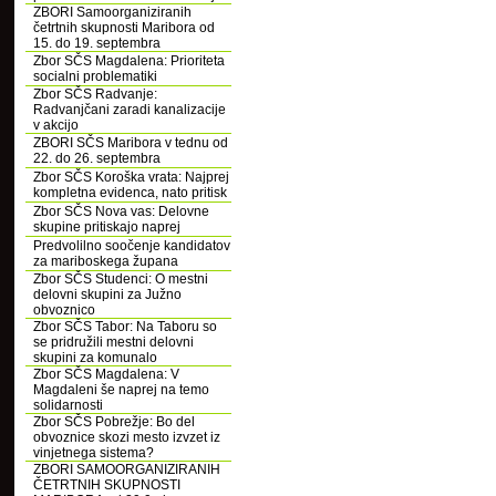
ZBORI Samoorganiziranih
četrtnih skupnosti Maribora od
15. do 19. septembra
Zbor SČS Magdalena: Prioriteta
socialni problematiki
Zbor SČS Radvanje:
Radvanjčani zaradi kanalizacije
v akcijo
ZBORI SČS Maribora v tednu od
22. do 26. septembra
Zbor SČS Koroška vrata: Najprej
kompletna evidenca, nato pritisk
Zbor SČS Nova vas: Delovne
skupine pritiskajo naprej
Predvolilno soočenje kandidatov
za mariboskega župana
Zbor SČS Studenci: O mestni
delovni skupini za Južno
obvoznico
Zbor SČS Tabor: Na Taboru so
se pridružili mestni delovni
skupini za komunalo
Zbor SČS Magdalena: V
Magdaleni še naprej na temo
solidarnosti
Zbor SČS Pobrežje: Bo del
obvoznice skozi mesto izvzet iz
vinjetnega sistema?
ZBORI SAMOORGANIZIRANIH
ČETRTNIH SKUPNOSTI