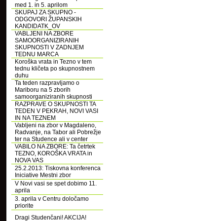
med 1. in 5. aprilom
SKUPAJ ZA SKUPNO -
ODGOVORI ŽUPANSKIH
KANDIDATK_OV
VABLJENI NA ZBORE
SAMOORGANIZIRANIH
SKUPNOSTI V ZADNJEM
TEDNU MARCA
Koroška vrata in Tezno v tem
tednu kličeta po skupnostnem
duhu
Ta teden razpravljamo o
Mariboru na 5 zborih
samoorganiziranih skupnosti
RAZPRAVE O SKUPNOSTI TA
TEDEN V PEKRAH, NOVI VASI
IN NA TEZNEM
Vabljeni na zbor v Magdaleno,
Radvanje, na Tabor ali Pobrežje
ter na Studence ali v center
VABILO NA ZBORE: Ta četrtek
TEZNO, KOROŠKA VRATA in
NOVA VAS
25.2.2013: Tiskovna konferenca
Iniciative Mestni zbor
V Novi vasi se spet dobimo 11.
aprila
3. aprila v Centru določamo
priorite
Dragi Studenčani! AKCIJA!