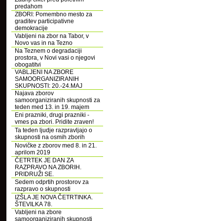
predahom
ZBORI: Pomembno mesto za
graditev participativne
demokracije
Vabljeni na zbor na Tabor, v
Novo vas in na Tezno
Na Teznem o degradaciji
prostora, v Novi vasi o njegovi
obogatitvi
VABLJENI NA ZBORE
SAMOORGANIZIRANIH
SKUPNOSTI: 20.-24.MAJ
Najava zborov
samoorganiziranih skupnosti za
teden med 13. in 19. majem
Eni prazniki, drugi prazniki -
vmes pa zbori. Pridite zraven!
Ta teden ljudje razpravljajo o
skupnosti na osmih zborih
Novičke z zborov med 8. in 21.
aprilom 2019
ČETRTEK JE DAN ZA
RAZPRAVO NA ZBORIH.
PRIDRUŽI SE.
Sedem odprtih prostorov za
razpravo o skupnosti
IZŠLA JE NOVA ČETRTINKA.
ŠTEVILKA 78.
Vabljeni na zbore
samoorganiziranih skupnosti