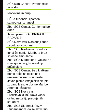
SČS Ivan Cankar: Ptroblemi se
še vrstijo
Pločevina in hrup
SČS Studenci: O pomenu
samoorganiziranosti
Zbor SČS Center: Center naj bo
eden
Javno pismo: KALIBRIRAJTE
RADARJE!
SČS Nova vas: Naslednji zbor
zagotovo v dvorani
Zbor SČS Radvanje: Športno-
turistični center Maribora brez
splošne ambulante
Zbor SČS Magdalena: Oblasti ne
izvajajo funkcij, ki se od njih
pričakujejo
Zbor SČS Center: Že v kratkem
bomo priča nekoliko bolj
urejenemu središču mesta
Javno pismo vstajniških skupin
županu Mestne občine Maribor,
Andreju Fištravcu
Zbor SČS Nova vas:
Predstavniki MČ Nova vas si
očitno ne želijo prebujenih
krajanov
Zbor SČS Studenci: Poziv
Studenčanom, da se aktivirajo!