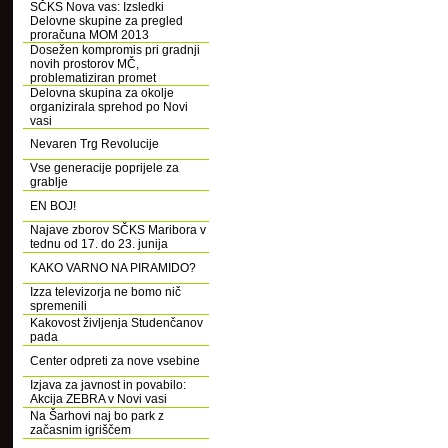
SČKS Nova vas: Izsledki
Delovne skupine za pregled
proračuna MOM 2013
Dosežen kompromis pri gradnji
novih prostorov MČ,
problematiziran promet
Delovna skupina za okolje
organizirala sprehod po Novi
vasi
Nevaren Trg Revolucije
Vse generacije poprijele za
grablje
EN BOJ!
Najave zborov SČKS Maribora v
tednu od 17. do 23. junija
KAKO VARNO NA PIRAMIDO?
Izza televizorja ne bomo nič
spremenili
Kakovost življenja Studenčanov
pada
Center odpreti za nove vsebine
Izjava za javnost in povabilo:
Akcija ZEBRA v Novi vasi
Na Šarhovi naj bo park z
začasnim igriščem