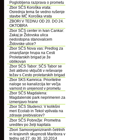
Poglobljena razprava o prometu
Zbor SČS Koroška vrata:
Osrednja tema še vedno rušenje
stavbe MČ Koroška vrata
ZBORI V TEDNU OD 20. DO 24.
OKTOBRA
Zbor SČS center in Ivan Cankar:
Zakaj je Židovska ulica
nedostopna stanovalcem
Židovske ulice?
Zbor SČS Nova vas: Predlog za
zmanjšanje hrupa na Cesti
Proletarskih brigad je že
oblikovan
Zbor SČS Tabor: SČS Tabor se
želi aktivno vključiti v reševanje
težav s Cesto proletarskih brigad
Zbor SKS Kamnica: Prioritetne
naloge so kanalizcija ter večja
varnost in urejenost v prometu
Zbor SČS Magdalena:
Magdalenski park neprimeren za
izmenjavo hrane
Zbor SČS Studenci: V kolikšni
meri Ecolab in Tekol vplivata na
zdravje prebivalcev?
Zbor SČS Pobrežje: Prometna
ureditev po želji kapitala
Zbori Samoorganiziranih četrtnih
in krajevnih skupnosti Maribora v
tednu od 27. do 30. 10.2014