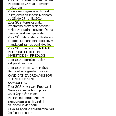
Zbor SČS Center in Ivan Cankar:
Potrebno je vztrajati s civilnim
nadzorom
Zbori samoorganiziranih četrtnih
in krajevnih skupnosti Maribora
od 23. do 27. junija 2014
Zbor SČS Koroška vrata:
Prostorska prezasedenost kot
razlog za gradnjo novega Doma
mestne četrti ne pije vode
Zbor SČS Magdalena: Usklajeni
predlogi komunalnih projektov v
magdaleni za naslednji dve leti
Zbor SČS Studenci: ŠIRJENJE
PODPORE PETICIJI IN
INVESTICIJSKI PREDLOGI
Zbor SČS Pobrežje: Bučen
zaključek sezone
Zbor SČS Tabor: O lastništvu
Bernavskega gozda in še čem
KANDIDATI ZA DRŽAVNI ZBOR
JUTRI O LOKALNI
SAMOUPRAVI
Zbor SČS Nova vas: Prebivalci
Nove vasi se ne bodo pustili
voziti žejne čez vodo
Postani moderator zborov
samoorganiziranih četrtnih
skupnosti v Mariboru
Kako se zgodijo spremembe? Ali
želiš biti del njih?