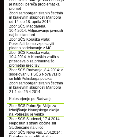
Zbor SČS Pobrežje: Na Pobrežju
je najbolj pereča problematika
promet
Zbori samoorganiziranih četrtnih
in krajevnih skupnosti Maribora
od 14. do 18. aprila 2014
Zbor SČS Magdalena,
10.4.2014: Vključevanje javnosti
naj bo standard
Zbor SČS Koraška vrata:
Poskušali bomo vzpostaviti
plodno sodelovanje z MČ
Zbor SČS Koroška vrata,
10.4.2014: V Koroških vratih si
prizadevajo za primernejšo
prometno ureditev
Zbor SČS Radvanje, 8.4.2014: v
sodelovanju s SČS Nova vas bi
se lotili Pekrskega potoka
Zbori samoorganiziranih četrtnih
in krajevnih skupnosti Maribora
21.4. do 25.4.2014
Kolesarjenje po Radvanju
Zbor SČS Pobrežje: Volje za
izboljšanje bivanjskega okolja
na Pobrežju je veliko
Zbor SČS Studenci, 17.4.2014:
Neposluh s strani občine sili
Studenčane na ulico
Zbor SČS Nova vas, 17.4.2014:
Potrebno je urediti okolico