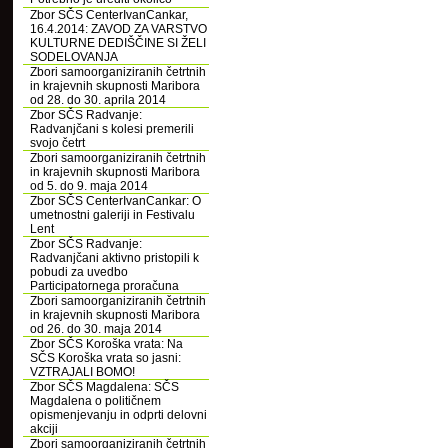
Zbor SČS CenterIvanCankar,
16.4.2014: ZAVOD ZA VARSTVO
KULTURNE DEDIŠČINE SI ŽELI
SODELOVANJA
Zbori samoorganiziranih četrtnih
in krajevnih skupnosti Maribora
od 28. do 30. aprila 2014
Zbor SČS Radvanje:
Radvanjčani s kolesi premerili
svojo četrt
Zbori samoorganiziranih četrtnih
in krajevnih skupnosti Maribora
od 5. do 9. maja 2014
Zbor SČS CenterIvanCankar: O
umetnostni galeriji in Festivalu
Lent
Zbor SČS Radvanje:
Radvanjčani aktivno pristopili k
pobudi za uvedbo
Participatornega proračuna
Zbori samoorganiziranih četrtnih
in krajevnih skupnosti Maribora
od 26. do 30. maja 2014
Zbor SČS Koroška vrata: Na
SČS Koroška vrata so jasni:
VZTRAJALI BOMO!
Zbor SČS Magdalena: SČS
Magdalena o političnem
opismenjevanju in odprti delovni
akciji
Zbori samoorganiziranih četrtnih