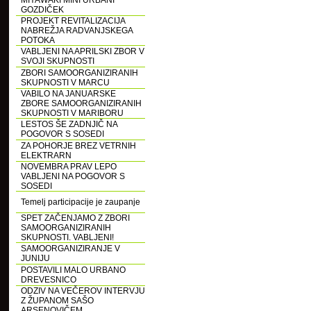
MIYAWAKI MINI URBANI
GOZDIČEK
PROJEKT REVITALIZACIJA
NABREŽJA RADVANJSKEGA
POTOKA
VABLJENI NA APRILSKI ZBOR V
SVOJI SKUPNOSTI
ZBORI SAMOORGANIZIRANIH
SKUPNOSTI V MARCU
VABILO NA JANUARSKE
ZBORE SAMOORGANIZIRANIH
SKUPNOSTI V MARIBORU
LESTOS ŠE ZADNJIČ NA
POGOVOR S SOSEDI
ZA POHORJE BREZ VETRNIH
ELEKTRARN
NOVEMBRA PRAV LEPO
VABLJENI NA POGOVOR S
SOSEDI
Temelj participacije je zaupanje
SPET ZAČENJAMO Z ZBORI
SAMOORGANIZIRANIH
SKUPNOSTI. VABLJENI!
SAMOORGANIZIRANJE V
JUNIJU
POSTAVILI MALO URBANO
DREVESNICO
ODZIV NA VEČEROV INTERVJU
Z ŽUPANOM SAŠO
ARSENOVIČEM