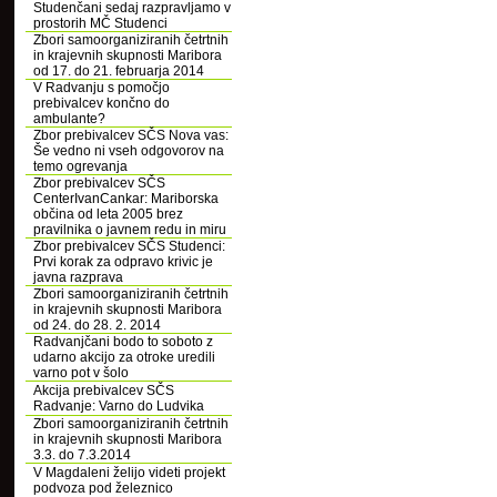
Studenčani sedaj razpravljamo v
prostorih MČ Studenci
Zbori samoorganiziranih četrtnih
in krajevnih skupnosti Maribora
od 17. do 21. februarja 2014
V Radvanju s pomočjo
prebivalcev končno do
ambulante?
Zbor prebivalcev SČS Nova vas:
Še vedno ni vseh odgovorov na
temo ogrevanja
Zbor prebivalcev SČS
CenterIvanCankar: Mariborska
občina od leta 2005 brez
pravilnika o javnem redu in miru
Zbor prebivalcev SČS Studenci:
Prvi korak za odpravo krivic je
javna razprava
Zbori samoorganiziranih četrtnih
in krajevnih skupnosti Maribora
od 24. do 28. 2. 2014
Radvanjčani bodo to soboto z
udarno akcijo za otroke uredili
varno pot v šolo
Akcija prebivalcev SČS
Radvanje: Varno do Ludvika
Zbori samoorganiziranih četrtnih
in krajevnih skupnosti Maribora
3.3. do 7.3.2014
V Magdaleni želijo videti projekt
podvoza pod železnico