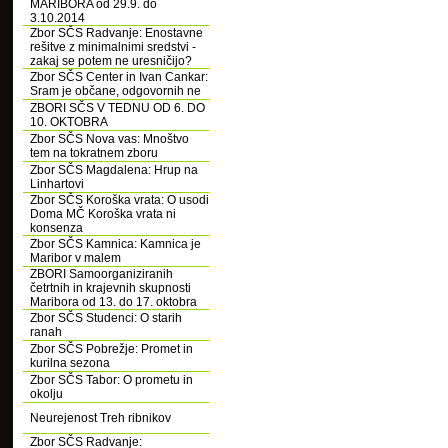
MARIBORA od 29.9. do
3.10.2014
Zbor SČS Radvanje: Enostavne
rešitve z minimalnimi sredstvi -
zakaj se potem ne uresničijo?
Zbor SČS Center in Ivan Cankar:
Sram je občane, odgovornih ne
ZBORI SČS V TEDNU OD 6. DO
10. OKTOBRA
Zbor SČS Nova vas: Mnoštvo
tem na tokratnem zboru
Zbor SČS Magdalena: Hrup na
Linhartovi
Zbor SČS Koroška vrata: O usodi
Doma MČ Koroška vrata ni
konsenza
Zbor SČS Kamnica: Kamnica je
Maribor v malem
ZBORI Samoorganiziranih
četrtnih in krajevnih skupnosti
Maribora od 13. do 17. oktobra
Zbor SČS Studenci: O starih
ranah
Zbor SČS Pobrežje: Promet in
kurilna sezona
Zbor SČS Tabor: O prometu in
okolju
Neurejenost Treh ribnikov
Zbor SČS Radvanje: