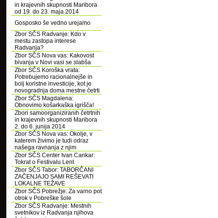
in krajevnih skupnosti Maribora
od 19. do 23. maja 2014
Gosposko še vedno urejamo
Zbor SČS Radvanje: Kdo v
mestu zastopa interese
Radvanja?
Zbor SČS Nova vas: Kakovost
bivanja v Novi vasi se slabša
Zbor SČS Koroška vrata:
Potrebujemo racionalnejše in
bolj koristne investicije, kot je
novogradnja doma mestne četrti
Zbor SČS Magdalena:
Obnovimo košarkaška igrišča!
Zbori samoorganiziranih četrtnih
in krajevnih skupnosti Maribora
2. do 6. junija 2014
Zbor SČS Nova vas: Okolje, v
katerem živimo je tudi odraz
našega ravnanja z njim
Zbor SČS Center Ivan Cankar:
Tokrat o Festivalu Lent
Zbor SČS Tabor: TABORČANI
ZAČENJAJO SAMI REŠEVATI
LOKALNE TEŽAVE
Zbor SČS Pobrežje: Za varno pot
otrok v Pobreške šole
Zbor SČS Radvanje: Mestnih
svetnikov iz Radvanja njihova