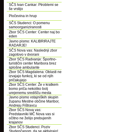
SČS Ivan Cankar: Ptroblemi se
še vrstijo
Pločevina in hrup
SČS Studenci: O pomenu
samoorganiziranosti
Zbor SČS Center: Center naj bo
eden
Javno pismo: KALIBRIRAJTE
RADARJE!
SČS Nova vas: Naslednji zbor
zagotovo v dvorani
Zbor SČS Radvanje: Športno-
turistični center Maribora brez
splošne ambulante
Zbor SČS Magdalena: Oblasti ne
izvajajo funkcij, ki se od njih
pričakujejo
Zbor SČS Center: Že v kratkem
bomo priča nekoliko bolj
urejenemu središču mesta
Javno pismo vstajniških skupin
županu Mestne občine Maribor,
Andreju Fištravcu
Zbor SČS Nova vas:
Predstavniki MČ Nova vas si
očitno ne želijo prebujenih
krajanov
Zbor SČS Studenci: Poziv
Studenčanom, da se aktivirajo!