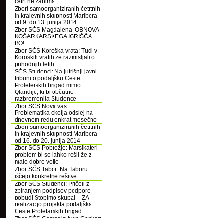
četrt ne zanima
Zbori samoorganiziranih četrtnih
in krajevnih skupnosti Maribora
od 9. do 13. junija 2014
Zbor SČS Magdalena: OBNOVA
KOŠARKARSKEGA IGRIŠČA
BO!
Zbor SČS Koroška vrata: Tudi v
Koroških vratih že razmišljali o
prihodnjih letih
SČS Studenci: Na jutrišnji javni
tribuni o podaljšku Ceste
Proleterskih brigad mimo
Qlandije, ki bi občutno
razbremenila Studence
Zbor SČS Nova vas:
Problematika okolja odslej na
dnevnem redu enkrat mesečno
Zbori samoorganiziranih četrtnih
in krajevnih skupnosti Maribora
od 16. do 20. junija 2014
Zbor SČS Pobrežje: Marsikateri
problem bi se lahko rešil že z
malo dobre volje
Zbor SČS Tabor: Na Taboru
iščejo konkretne rešitve
Zbor SČS Studenci: Pričeli z
zbiranjem podpisov podpore
pobudi Stopimo skupaj – ZA
realizacijo projekta podaljška
Ceste Proletarskih brigad