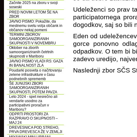
Začnite 2025 na zboru v svoji
soseski
Udeleženci so prav ta
PRED NOVIM LETOM ŠE NA
participatornega pror
ZBOR
JAVNO PISMO: Pokažite, da
dogodkov, saj so bili
mestnemu svetu volja občank in
občanov nekaj pomeni
TERMINI ZBOROV
Eden od udeležencev j
SAMOORGANIZIRANIH
gorce ponovno odlaga
SKUPNOSTI V NOVEMBRU
Oktober na zborih
odpadkov. O tem bi bil
samoorganiziranih četrtnih
skupnosti v Mariboru
zadevo uredijo, najve
JAVNO PISMO VLADI RS: GAZA
IN BANALNOST ZLA
Naslednji zbor SČS St
Poudarki posveta o načrtovanju
zelene infrastrukture v času
podnebnih sprememb
ŠE JUNIJSKI ZBORI
SAMOORGANIZIRANIH
SKUPNOSTI, POTEM PAVZA
Leto 2024 - spet nesrečno ali
vendarle usodno za
participativni proračun v
Mariboru?
ODPRTI PROSTORI ZA
RAZPRAVO O SKUPNOSTI –
MAJ 24
DREVESNICA POD STREHO,
PRVA DREVESCA ŽE V ZEMLJI