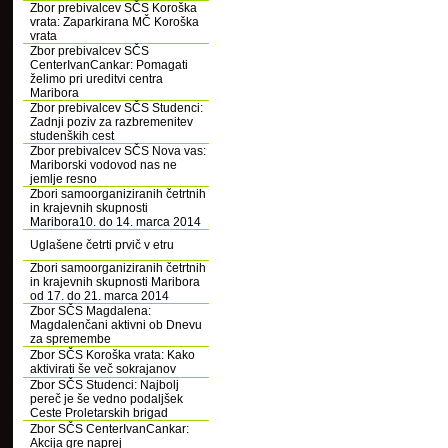
Zbor prebivalcev SČS Koroška
vrata: Zaparkirana MČ Koroška
vrata
Zbor prebivalcev SČS
CenterIvanCankar: Pomagati
želimo pri ureditvi centra
Maribora
Zbor prebivalcev SČS Studenci:
Zadnji poziv za razbremenitev
studenških cest
Zbor prebivalcev SČS Nova vas:
Mariborski vodovod nas ne
jemlje resno
Zbori samoorganiziranih četrtnih
in krajevnih skupnosti
Maribora10. do 14. marca 2014
Uglašene četrti prvič v etru
Zbori samoorganiziranih četrtnih
in krajevnih skupnosti Maribora
od 17. do 21. marca 2014
Zbor SČS Magdalena:
Magdalenčani aktivni ob Dnevu
za spremembe
Zbor SČS Koroška vrata: Kako
aktivirati še več sokrajanov
Zbor SČS Studenci: Najbolj
pereč je še vedno podaljšek
Ceste Proletarskih brigad
Zbor SČS CenterIvanCankar:
Akcija gre naprej