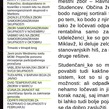
mestni zbor – Ravna
Pokončno, dostojanstveno in
Studencev. Občina že
tovariško v novem letu na zborih
samoorganiziranih skupnosti v
bodo najprej sortirali
Mariboru
ZADNJI LETOŠNJI ZBORI
po tem, ko bodo z nji
SAMOORGANIZIRANIH
SKUPNOSTI
tako že ločevati odpa
ZBORI SAMOORGANIZIRANIH
rentabilna samo za 
SKUPNOSTI V NOVEMBRU
VABIMO VAS NA ZBORE
Udeleženci_ke so gov
SAMOORGANIZIRANIH
SKUPNOSTI V OKTOBRU
Miklavž, ki deluje zel
Trmasto v trinajsti krog
stanovanjskih hiš, za
Javni poziv Mestnemu svetu
druge rešitve.
MOM: Preprečite ponovno
mrcvarjenje participativnega
proračuna
Studenčani_ke so mn
VABLJENI NA MAJSKI ZBOR V
povabiti tudi kakšn
SVOJI SKUPNOSTI
TUDI APRIL V BARVAH BOJA ZA
sistem, kot so si g
JAVNO
možnosti: ali odpad
DVIG TEMPERATURE NA
ZBORIH V MARCU
nehamo ločevati in ji
IZJAVA ZA JAVNOST: NE
izkoriščanju športa za zakrivanje
korak nazaj, saj ima
genocida
bi lahko tudi bolje po
ODPRTI PROSTORI ZA
RAZPRAVO O SKUPNOSTI V
se da dobro zaslužiti.
FEBRUARJU