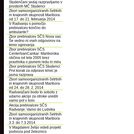
Studenčani sedaj razpravljamo v
prostorih MČ Studenci
Zbori samoorganiziranih četrtnih
in krajevnih skupnosti Maribora
od 17. do 21. februarja 2014
V Radvanju s pomočjo
prebivalcev končno do
ambulante?
Zbor prebivalcev SČS Nova vas:
Še vedno ni vseh odgovorov na
temo ogrevanja
Zbor prebivalcev SČS
CenterIvanCankar: Mariborska
občina od leta 2005 brez
pravilnika o javnem redu in miru
Zbor prebivalcev SČS Studenci:
Prvi korak za odpravo krivic je
javna razprava
Zbori samoorganiziranih četrtnih
in krajevnih skupnosti Maribora
od 24. do 28. 2. 2014
Radvanjčani bodo to soboto z
udarno akcijo za otroke uredili
varno pot v šolo
Akcija prebivalcev SČS
Radvanje: Varno do Ludvika
Zbori samoorganiziranih četrtnih
in krajevnih skupnosti Maribora
3.3. do 7.3.2014
V Magdaleni želijo videti projekt
podvoza pod železnico