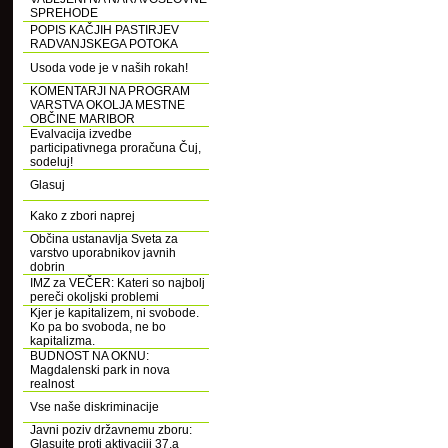
SPREHODE
POPIS KAČJIH PASTIRJEV
RADVANJSKEGA POTOKA
Usoda vode je v naših rokah!
KOMENTARJI NA PROGRAM
VARSTVA OKOLJA MESTNE
OBČINE MARIBOR
Evalvacija izvedbe
participativnega proračuna Čuj,
sodeluj!
Glasuj
Kako z zbori naprej
Občina ustanavlja Sveta za
varstvo uporabnikov javnih
dobrin
IMZ za VEČER: Kateri so najbolj
pereči okoljski problemi
Kjer je kapitalizem, ni svobode.
Ko pa bo svoboda, ne bo
kapitalizma.
BUDNOST NA OKNU:
Magdalenski park in nova
realnost
Vse naše diskriminacije
Javni poziv državnemu zboru:
Glasujte proti aktivaciji 37.a