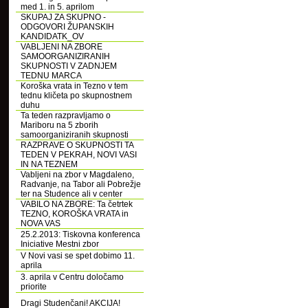
med 1. in 5. aprilom
SKUPAJ ZA SKUPNO -
ODGOVORI ŽUPANSKIH
KANDIDATK_OV
VABLJENI NA ZBORE
SAMOORGANIZIRANIH
SKUPNOSTI V ZADNJEM
TEDNU MARCA
Koroška vrata in Tezno v tem
tednu kličeta po skupnostnem
duhu
Ta teden razpravljamo o
Mariboru na 5 zborih
samoorganiziranih skupnosti
RAZPRAVE O SKUPNOSTI TA
TEDEN V PEKRAH, NOVI VASI
IN NA TEZNEM
Vabljeni na zbor v Magdaleno,
Radvanje, na Tabor ali Pobrežje
ter na Studence ali v center
VABILO NA ZBORE: Ta četrtek
TEZNO, KOROŠKA VRATA in
NOVA VAS
25.2.2013: Tiskovna konferenca
Iniciative Mestni zbor
V Novi vasi se spet dobimo 11.
aprila
3. aprila v Centru določamo
priorite
Dragi Studenčani! AKCIJA!