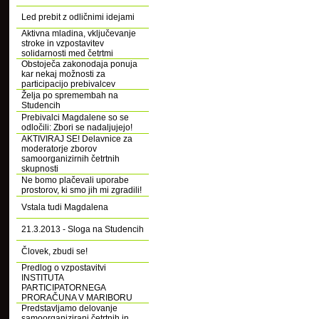
Led prebit z odličnimi idejami
Aktivna mladina, vključevanje
stroke in vzpostavitev
solidarnosti med četrtmi
Obstoječa zakonodaja ponuja
kar nekaj možnosti za
participacijo prebivalcev
Želja po spremembah na
Studencih
Prebivalci Magdalene so se
odločili: Zbori se nadaljujejo!
AKTIVIRAJ SE! Delavnice za
moderatorje zborov
samoorganizirnih četrtnih
skupnosti
Ne bomo plačevali uporabe
prostorov, ki smo jih mi zgradili!
Vstala tudi Magdalena
21.3.2013 - Sloga na Studencih
Človek, zbudi se!
Predlog o vzpostavitvi
INSTITUTA
PARTICIPATORNEGA
PRORAČUNA V MARIBORU
Predstavljamo delovanje
samoorganizirani četrtnih in