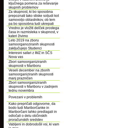
ključnega pomena za reševanje
skupnih problemov
Za skupnost, ki bo sposobna
prepoznati tako stiske soljudi kot
samovoljo oblastnikov, ob tem
pa bo sposobna tudi ukrepati
Vredno je vložiti delček prostega
časa in razmisleka v skupnost, v
kateri živimo
Leto 2019 na zboru
samoorganoziranih skupnosti
zaključujejo Studenci
Interesni safari z IMZ in SČS
Nova vas
Zbori samoorganiziranih
skupnosti v Mariboru
Veseli december na zborih
samoorganiziranih skupnosti
manj prazničen
Zbori samoorganiziranih
skupnosti v Mariboru v zadnjem
tednu novembra
Povezani v problemih
Kako prepričati odgovorne, da
bodo tudi Mariborčanke in
Mariborčani lahko predlagali in
odločali o delu občinskih
proračunskih sredstev
Vabljeni in dobrodošli vsi, ki vam