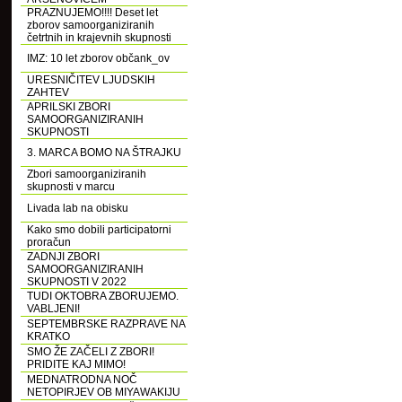
PRAZNUJEMO!!!! Deset let
zborov samoorganiziranih
četrtnih in krajevnih skupnosti
IMZ: 10 let zborov občank_ov
URESNIČITEV LJUDSKIH
ZAHTEV
APRILSKI ZBORI
SAMOORGANIZIRANIH
SKUPNOSTI
3. MARCA BOMO NA ŠTRAJKU
Zbori samoorganiziranih
skupnosti v marcu
Livada lab na obisku
Kako smo dobili participatorni
proračun
ZADNJI ZBORI
SAMOORGANIZIRANIH
SKUPNOSTI V 2022
TUDI OKTOBRA ZBORUJEMO.
VABLJENI!
SEPTEMBRSKE RAZPRAVE NA
KRATKO
SMO ŽE ZAČELI Z ZBORI!
PRIDITE KAJ MIMO!
MEDNATRODNA NOČ
NETOPIRJEV OB MIYAWAKIJU