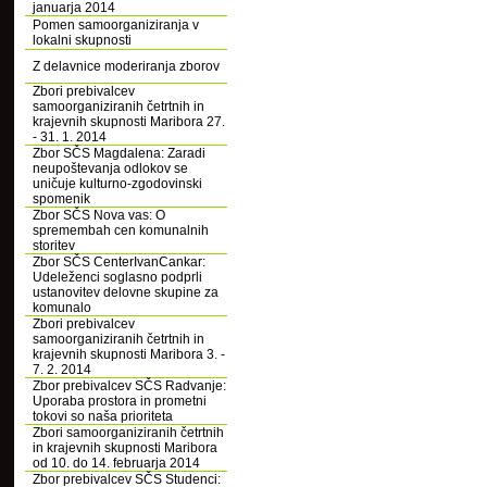
januarja 2014
Pomen samoorganiziranja v
lokalni skupnosti
Z delavnice moderiranja zborov
Zbori prebivalcev
samoorganiziranih četrtnih in
krajevnih skupnosti Maribora 27.
- 31. 1. 2014
Zbor SČS Magdalena: Zaradi
neupoštevanja odlokov se
uničuje kulturno-zgodovinski
spomenik
Zbor SČS Nova vas: O
spremembah cen komunalnih
storitev
Zbor SČS CenterIvanCankar:
Udeleženci soglasno podprli
ustanovitev delovne skupine za
komunalo
Zbori prebivalcev
samoorganiziranih četrtnih in
krajevnih skupnosti Maribora 3. -
7. 2. 2014
Zbor prebivalcev SČS Radvanje:
Uporaba prostora in prometni
tokovi so naša prioriteta
Zbori samoorganiziranih četrtnih
in krajevnih skupnosti Maribora
od 10. do 14. februarja 2014
Zbor prebivalcev SČS Studenci: