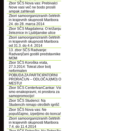
Zbor SČS Nova vas: Prebivalci
Nove vasi več ne bodo prosili
ampak zahtevali
Zbori samoorganiziranih četrtnih
in krajevnih skupnosti Maribora
24. do 28. marca 2014
Zbor SČS Magdalena: O križanju
železnice in Ljubljanske ulice
Zbori samoorganiziranih četrtnih
in krajevnih skupnosti Maribora
od 31.3. do 4.4. 2014
13. zbor SČS Radvanje:
Radvanjčani gostili predstavnike
MOM
Zbor SČS Koroška vrata,
27.3.2014: Tokrat zbor bolj
neformalen
POBUDA ZA PARTICIPATORNI
PRORAČUN – ODLOČAJ(MO) O
MESTU!
Zbor SČS CenterIvanCankar: Vsi
smo enakopravni, ni prostora za
samopromocijo!
Zbor SČS Studenci: Na
Studencih nimajo otroških igrišč
Zbor SČS Nova vas: Ne
popuščajmo, izpeljimo do konca!
Zbori samoorganiziranih četrtnih
in krajevnih skupnosti Maribora
7.4. do 11.4.2014