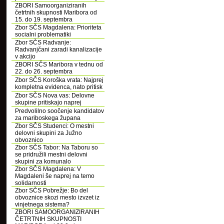
ZBORI Samoorganiziranih
četrtnih skupnosti Maribora od
15. do 19. septembra
Zbor SČS Magdalena: Prioriteta
socialni problematiki
Zbor SČS Radvanje:
Radvanjčani zaradi kanalizacije
v akcijo
ZBORI SČS Maribora v tednu od
22. do 26. septembra
Zbor SČS Koroška vrata: Najprej
kompletna evidenca, nato pritisk
Zbor SČS Nova vas: Delovne
skupine pritiskajo naprej
Predvolilno soočenje kandidatov
za mariboskega župana
Zbor SČS Studenci: O mestni
delovni skupini za Južno
obvoznico
Zbor SČS Tabor: Na Taboru so
se pridružili mestni delovni
skupini za komunalo
Zbor SČS Magdalena: V
Magdaleni še naprej na temo
solidarnosti
Zbor SČS Pobrežje: Bo del
obvoznice skozi mesto izvzet iz
vinjetnega sistema?
ZBORI SAMOORGANIZIRANIH
ČETRTNIH SKUPNOSTI