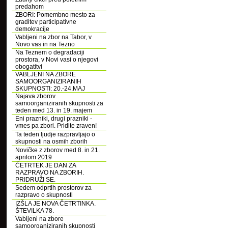
predahom
ZBORI: Pomembno mesto za
graditev participativne
demokracije
Vabljeni na zbor na Tabor, v
Novo vas in na Tezno
Na Teznem o degradaciji
prostora, v Novi vasi o njegovi
obogatitvi
VABLJENI NA ZBORE
SAMOORGANIZIRANIH
SKUPNOSTI: 20.-24.MAJ
Najava zborov
samoorganiziranih skupnosti za
teden med 13. in 19. majem
Eni prazniki, drugi prazniki -
vmes pa zbori. Pridite zraven!
Ta teden ljudje razpravljajo o
skupnosti na osmih zborih
Novičke z zborov med 8. in 21.
aprilom 2019
ČETRTEK JE DAN ZA
RAZPRAVO NA ZBORIH.
PRIDRUŽI SE.
Sedem odprtih prostorov za
razpravo o skupnosti
IZŠLA JE NOVA ČETRTINKA.
ŠTEVILKA 78.
Vabljeni na zbore
samoorganiziranih skupnosti