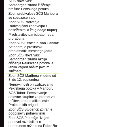
SČS Nova vas:
Samoorganizirano čiščenje
brežine Pekrskega potoka
Zbori prebivalcev SČS Maribora
se spet začenjajo!
Zbor SČS Radvanje:
Radvanjčani zadovoljni z
doseženim, a že gledajo naprej
Predstavitev participatornega
proračuna
Zbor SČS Center in Ivan Cankar:
Še naprej o prostorski
problematiki mestnega jedra
Zbor SČS Nova vas:
Samoorganizirana akcija
čiščenja Pekrskega potoka je
lahko vzgled našim javnim
službam
Zbori SČS Maribora v tednu od
8. do 12. septembra
Nepravilnosti pri vzdrževanju
Pekrskega potoka v Mariboru
SČS Tabor: Povezovanje
delovne skupine za promet za
rešitev problematike ceste
Proletarskih brigad
Zbor SČS Studenci: Zbiranje
podpisov v polnem teku
Zbor SČS Pobrežje: Nujen
ponovni razmislitek o
prometnem režimu na Pobrežju