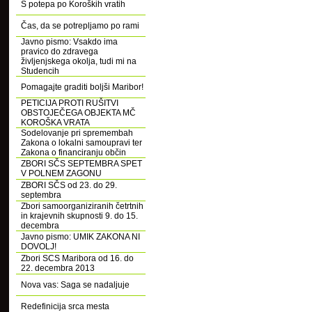
S potepa po Koroških vratih
Čas, da se potrepljamo po rami
Javno pismo: Vsakdo ima
pravico do zdravega
življenjskega okolja, tudi mi na
Studencih
Pomagajte graditi boljši Maribor!
PETICIJA PROTI RUŠITVI
OBSTOJEČEGA OBJEKTA MČ
KOROŠKA VRATA
Sodelovanje pri spremembah
Zakona o lokalni samoupravi ter
Zakona o financiranju občin
ZBORI SČS SEPTEMBRA SPET
V POLNEM ZAGONU
ZBORI SČS od 23. do 29.
septembra
Zbori samoorganiziranih četrtnih
in krajevnih skupnosti 9. do 15.
decembra
Javno pismo: UMIK ZAKONA NI
DOVOLJ!
Zbori SCS Maribora od 16. do
22. decembra 2013
Nova vas: Saga se nadaljuje
Redefinicija srca mesta