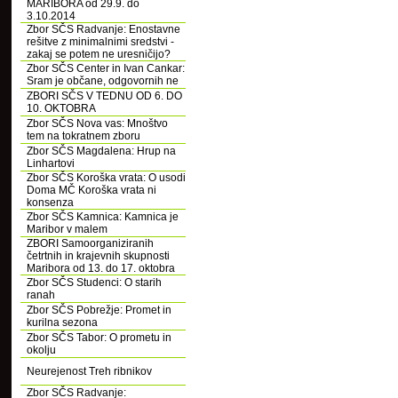
MARIBORA od 29.9. do
3.10.2014
Zbor SČS Radvanje: Enostavne
rešitve z minimalnimi sredstvi -
zakaj se potem ne uresničijo?
Zbor SČS Center in Ivan Cankar:
Sram je občane, odgovornih ne
ZBORI SČS V TEDNU OD 6. DO
10. OKTOBRA
Zbor SČS Nova vas: Mnoštvo
tem na tokratnem zboru
Zbor SČS Magdalena: Hrup na
Linhartovi
Zbor SČS Koroška vrata: O usodi
Doma MČ Koroška vrata ni
konsenza
Zbor SČS Kamnica: Kamnica je
Maribor v malem
ZBORI Samoorganiziranih
četrtnih in krajevnih skupnosti
Maribora od 13. do 17. oktobra
Zbor SČS Studenci: O starih
ranah
Zbor SČS Pobrežje: Promet in
kurilna sezona
Zbor SČS Tabor: O prometu in
okolju
Neurejenost Treh ribnikov
Zbor SČS Radvanje: