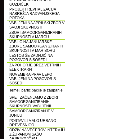
MIYAWAKI MINI URBANI
GOZDIČEK
PROJEKT REVITALIZACIJA
NABREŽJA RADVANJSKEGA
POTOKA
VABLJENI NA APRILSKI ZBOR V
SVOJI SKUPNOSTI
ZBORI SAMOORGANIZIRANIH
SKUPNOSTI V MARCU
VABILO NA JANUARSKE
ZBORE SAMOORGANIZIRANIH
SKUPNOSTI V MARIBORU
LESTOS ŠE ZADNJIČ NA
POGOVOR S SOSEDI
ZA POHORJE BREZ VETRNIH
ELEKTRARN
NOVEMBRA PRAV LEPO
VABLJENI NA POGOVOR S
SOSEDI
Temelj participacije je zaupanje
SPET ZAČENJAMO Z ZBORI
SAMOORGANIZIRANIH
SKUPNOSTI. VABLJENI!
SAMOORGANIZIRANJE V
JUNIJU
POSTAVILI MALO URBANO
DREVESNICO
ODZIV NA VEČEROV INTERVJU
Z ŽUPANOM SAŠO
ARSENOVIČEM