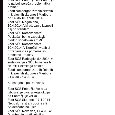
Zbor SČS Pobrežje: Na Pobrežju
je najbolj pereča problematika
promet
Zbori samoorganiziranih četrtnih
in krajevnih skupnosti Maribora
od 14. do 18. aprila 2014
Zbor SČS Magdalena,
10.4.2014: Vključevanje javnosti
naj bo standard
Zbor SČS Koraška vrata:
Poskušali bomo vzpostaviti
plodno sodelovanje z MČ
Zbor SČS Koroška vrata,
10.4.2014: V Koroških vratih si
prizadevajo za primernejšo
prometno ureditev
Zbor SČS Radvanje, 8.4.2014: v
sodelovanju s SČS Nova vas bi
se lotili Pekrskega potoka
Zbori samoorganiziranih četrtnih
in krajevnih skupnosti Maribora
21.4. do 25.4.2014
Kolesarjenje po Radvanju
Zbor SČS Pobrežje: Volje za
izboljšanje bivanjskega okolja
na Pobrežju je veliko
Zbor SČS Studenci, 17.4.2014:
Neposluh s strani občine sili
Studenčane na ulico
Zbor SČS Nova vas, 17.4.2014:
Potrebno je urediti okolico