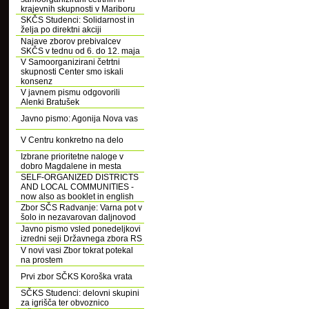
krajevnih skupnosti v Mariboru
SKČS Studenci: Solidarnost in
želja po direktni akciji
Najave zborov prebivalcev
SKČS v tednu od 6. do 12. maja
V Samoorganizirani četrtni
skupnosti Center smo iskali
konsenz
V javnem pismu odgovorili
Alenki Bratušek
Javno pismo: Agonija Nova vas
V Centru konkretno na delo
Izbrane prioritetne naloge v
dobro Magdalene in mesta
SELF-ORGANIZED DISTRICTS
AND LOCAL COMMUNITIES -
now also as booklet in english
Zbor SČS Radvanje: Varna pot v
šolo in nezavarovan daljnovod
Javno pismo vsled ponedeljkovi
izredni seji Državnega zbora RS
V novi vasi Zbor tokrat potekal
na prostem
Prvi zbor SČKS Koroška vrata
SČKS Studenci: delovni skupini
za igrišča ter obvoznico