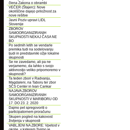
člena Zakona o obrambi
VEČER (Štajerc): Nove
okoliščine dajejo priložnost za
nove rešitve
Javni Poziv upravi LIDL
Slovenije
ZBOROV
SAMOORGANIZIRANIH
SKUPNOSTI NEKAJ ČASA NE
BO
Po sedmih letih se vendarle
premika tudi na sodelovanju
ljudi in predstavniki ožje lokalne
skupnosti
Se ne zavedamo, ali pa ne
verjamemo, da lahko s svojo
aktivnostjo veliko pripomoremo v
skupnosti?
Ta teden zbori v Radvanju,
Magdaleni, na Taboru ter zbor
SČS Center in Ivan Cankar
NAJAVA ZBOROV
SAMOORGANIZIRANIH
SKUPNOSTI V MARIBORU OD
17. DO 23. 2. 2020
Dajmo pet spregovoriti o
participatornem proračunu
Skupen pogled na kakovost
življenja v skupnosti
VABLJENI NA ZBORE: Vpetost v
okolje, v katerem živimo je