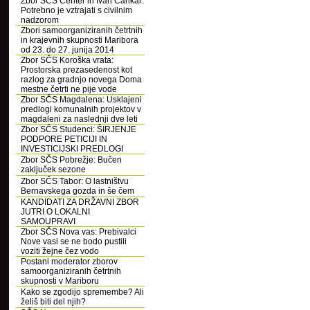
Zbor SČS Center in Ivan Cankar:
Potrebno je vztrajati s civilnim
nadzorom
Zbori samoorganiziranih četrtnih
in krajevnih skupnosti Maribora
od 23. do 27. junija 2014
Zbor SČS Koroška vrata:
Prostorska prezasedenost kot
razlog za gradnjo novega Doma
mestne četrti ne pije vode
Zbor SČS Magdalena: Usklajeni
predlogi komunalnih projektov v
magdaleni za naslednji dve leti
Zbor SČS Studenci: ŠIRJENJE
PODPORE PETICIJI IN
INVESTICIJSKI PREDLOGI
Zbor SČS Pobrežje: Bučen
zaključek sezone
Zbor SČS Tabor: O lastništvu
Bernavskega gozda in še čem
KANDIDATI ZA DRŽAVNI ZBOR
JUTRI O LOKALNI
SAMOUPRAVI
Zbor SČS Nova vas: Prebivalci
Nove vasi se ne bodo pustili
voziti žejne čez vodo
Postani moderator zborov
samoorganiziranih četrtnih
skupnosti v Mariboru
Kako se zgodijo spremembe? Ali
želiš biti del njih?