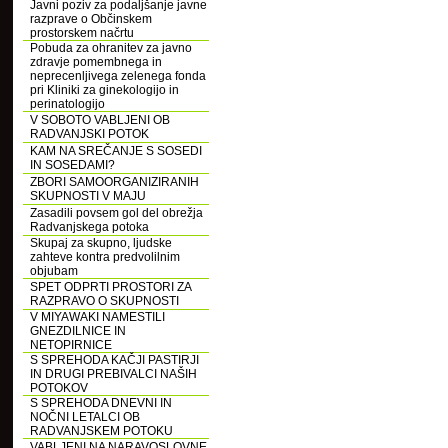
Javni poziv za podaljšanje javne
razprave o Občinskem
prostorskem načrtu
Pobuda za ohranitev za javno
zdravje pomembnega in
neprecenljivega zelenega fonda
pri Kliniki za ginekologijo in
perinatologijo
V SOBOTO VABLJENI OB
RADVANJSKI POTOK
KAM NA SREČANJE S SOSEDI
IN SOSEDAMI?
ZBORI SAMOORGANIZIRANIH
SKUPNOSTI V MAJU
Zasadili povsem gol del obrežja
Radvanjskega potoka
Skupaj za skupno, ljudske
zahteve kontra predvolilnim
objubam
SPET ODPRTI PROSTORI ZA
RAZPRAVO O SKUPNOSTI
V MIYAWAKI NAMESTILI
GNEZDILNICE IN
NETOPIRNICE
S SPREHODA KAČJI PASTIRJI
IN DRUGI PREBIVALCI NAŠIH
POTOKOV
S SPREHODA DNEVNI IN
NOČNI LETALCI OB
RADVANJSKEM POTOKU
VABLJENI NA NARAVOSLOVNE