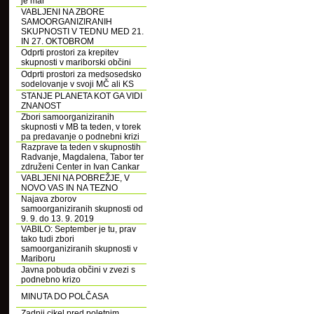
je mar
VABLJENI NA ZBORE
SAMOORGANIZIRANIH
SKUPNOSTI V TEDNU MED 21.
IN 27. OKTOBROM
Odprti prostori za krepitev
skupnosti v mariborski občini
Odprti prostori za medsosedsko
sodelovanje v svoji MČ ali KS
STANJE PLANETA KOT GA VIDI
ZNANOST
Zbori samoorganiziranih
skupnosti v MB ta teden, v torek
pa predavanje o podnebni krizi
Razprave ta teden v skupnostih
Radvanje, Magdalena, Tabor ter
združeni Center in Ivan Cankar
VABLJENI NA POBREŽJE, V
NOVO VAS IN NA TEZNO
Najava zborov
samoorganiziranih skupnosti od
9. 9. do 13. 9. 2019
VABILO: September je tu, prav
tako tudi zbori
samoorganiziranih skupnosti v
Mariboru
Javna pobuda občini v zvezi s
podnebno krizo
MINUTA DO POLČASA
Zadnji cikel pred poletnim