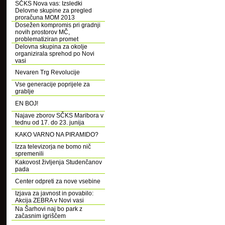
SČKS Nova vas: Izsledki
Delovne skupine za pregled
proračuna MOM 2013
Dosežen kompromis pri gradnji
novih prostorov MČ,
problematiziran promet
Delovna skupina za okolje
organizirala sprehod po Novi
vasi
Nevaren Trg Revolucije
Vse generacije poprijele za
grablje
EN BOJ!
Najave zborov SČKS Maribora v
tednu od 17. do 23. junija
KAKO VARNO NA PIRAMIDO?
Izza televizorja ne bomo nič
spremenili
Kakovost življenja Studenčanov
pada
Center odpreti za nove vsebine
Izjava za javnost in povabilo:
Akcija ZEBRA v Novi vasi
Na Šarhovi naj bo park z
začasnim igriščem