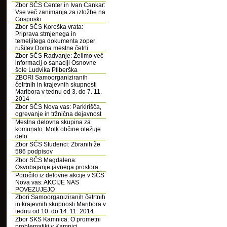
Zbor SČS Center in Ivan Cankar:
Vse več zanimanja za izložbe na
Gosposki
Zbor SČS Koroška vrata:
Priprava strnjenega in
temeljitega dokumenta zoper
rušitev Doma mestne četrti
Zbor SČS Radvanje: Želimo več
informacij o sanaciji Osnovne
šole Ludvika Pliberška
ZBORI Samoorganiziranih
četrtnih in krajevnih skupnosti
Maribora v tednu od 3. do 7. 11.
2014
Zbor SČS Nova vas: Parkirišča,
ogrevanje in tržnična dejavnost
Mestna delovna skupina za
komunalo: Molk občine otežuje
delo
Zbor SČS Studenci: Zbranih že
586 podpisov
Zbor SČS Magdalena:
Osvobajanje javnega prostora
Poročilo iz delovne akcije v SČS
Nova vas: AKCIJE NAS
POVEZUJEJO
Zbori Samoorganiziranih četrtnih
in krajevnih skupnosti Maribora v
tednu od 10. do 14. 11. 2014
Zbor SKS Kamnica: O prometni
problematiki v Kamnici