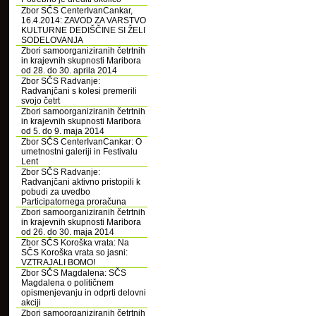
Zbor SČS CenterIvanCankar,
16.4.2014: ZAVOD ZA VARSTVO
KULTURNE DEDIŠČINE SI ŽELI
SODELOVANJA
Zbori samoorganiziranih četrtnih
in krajevnih skupnosti Maribora
od 28. do 30. aprila 2014
Zbor SČS Radvanje:
Radvanjčani s kolesi premerili
svojo četrt
Zbori samoorganiziranih četrtnih
in krajevnih skupnosti Maribora
od 5. do 9. maja 2014
Zbor SČS CenterIvanCankar: O
umetnostni galeriji in Festivalu
Lent
Zbor SČS Radvanje:
Radvanjčani aktivno pristopili k
pobudi za uvedbo
Participatornega proračuna
Zbori samoorganiziranih četrtnih
in krajevnih skupnosti Maribora
od 26. do 30. maja 2014
Zbor SČS Koroška vrata: Na
SČS Koroška vrata so jasni:
VZTRAJALI BOMO!
Zbor SČS Magdalena: SČS
Magdalena o političnem
opismenjevanju in odprti delovni
akciji
Zbori samoorganiziranih četrtnih