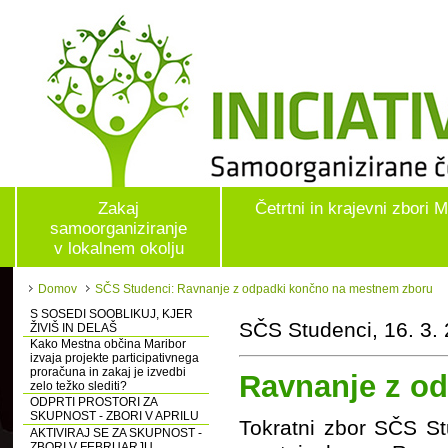
Zakaj
Četrtni in krajevni zbori 
samoorganiziranje
v lokalnem okolju
Domov
SČS Studenci: Ravnanje z odpadki končno na mestnem zboru
S SOSEDI SOOBLIKUJ, KJER
SČS Studenci, 16. 3.
ŽIVIŠ IN DELAŠ
Kako Mestna občina Maribor
izvaja projekte participativnega
proračuna in zakaj je izvedbi
Ravnanje z o
zelo težko slediti?
ODPRTI PROSTORI ZA
SKUPNOST - ZBORI V APRILU
Tokratni zbor SČS St
AKTIVIRAJ SE ZA SKUPNOST -
ZBORI V FEBRUARJU