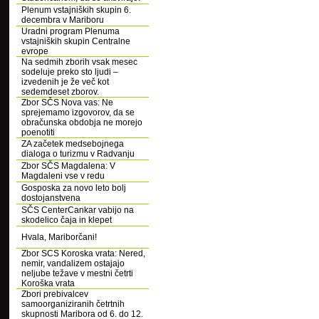
Plenum vstajniških skupin 6.
decembra v Mariboru
Uradni program Plenuma
vstajniških skupin Centralne
evrope
Na sedmih zborih vsak mesec
sodeluje preko sto ljudi –
izvedenih je že več kot
sedemdeset zborov.
Zbor SČS Nova vas: Ne
sprejemamo izgovorov, da se
obračunska obdobja ne morejo
poenotiti
ZA začetek medsebojnega
dialoga o turizmu v Radvanju
Zbor SČS Magdalena: V
Magdaleni vse v redu
Gosposka za novo leto bolj
dostojanstvena
SČS CenterCankar vabijo na
skodelico čaja in klepet
Hvala, Mariborčani!
Zbor SCS Koroska vrata: Nered,
nemir, vandalizem ostajajo
neljube težave v mestni četrti
Koroška vrata
Zbori prebivalcev
samoorganiziranih četrtnih
skupnosti Maribora od 6. do 12.