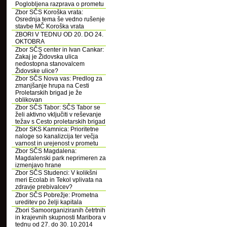
Poglobljena razprava o prometu
Zbor SČS Koroška vrata:
Osrednja tema še vedno rušenje
stavbe MČ Koroška vrata
ZBORI V TEDNU OD 20. DO 24.
OKTOBRA
Zbor SČS center in Ivan Cankar:
Zakaj je Židovska ulica
nedostopna stanovalcem
Židovske ulice?
Zbor SČS Nova vas: Predlog za
zmanjšanje hrupa na Cesti
Proletarskih brigad je že
oblikovan
Zbor SČS Tabor: SČS Tabor se
želi aktivno vključiti v reševanje
težav s Cesto proletarskih brigad
Zbor SKS Kamnica: Prioritetne
naloge so kanalizcija ter večja
varnost in urejenost v prometu
Zbor SČS Magdalena:
Magdalenski park neprimeren za
izmenjavo hrane
Zbor SČS Studenci: V kolikšni
meri Ecolab in Tekol vplivata na
zdravje prebivalcev?
Zbor SČS Pobrežje: Prometna
ureditev po želji kapitala
Zbori Samoorganiziranih četrtnih
in krajevnih skupnosti Maribora v
tednu od 27. do 30. 10.2014