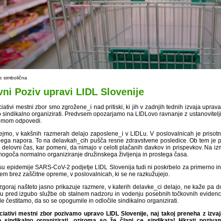
je simbolična
vni Poziv upravi LIDL Slovenije
ciativi mestni zbor smo zgrožene_i nad pritiski, ki jih v zadnjih tednih izvaja upra
o sindikalno organizirati. Predvsem opozarjamo na LIDLovo ravnanje z ustanoviteljic
emom odpovedi.
ejmo, v kakšnih razmerah delajo zaposlene_i v LIDLu. V poslovalnicah je prisotna
čnega napora. To na delavkah_cih pušča resne zdravstvene posledice. Ob tem je 
i delovni čas, kar pomeni, da nimajo v celoti plačanih davkov in prispevkov. Na iz
ogoča normalno organiziranje družinskega življenja in prostega časa.
su epidemije SARS-CoV-2 podjetje LIDL Slovenija tudi ni poskrbelo za primerno in p
em brez zaščitne opreme, v poslovalnicah, ki se ne razkužujejo.
zgoraj našteto jasno prikazuje razmere, v katerih delavke_ci delajo, ne kaže pa 
hu pred izgubo službe ob stalnem nadzoru in vodenju posebnih točkovnih evidenc
le čestitamo, da so se opogumile in odločile sindikalno organizirati.
iciativi mestni zbor pozivamo upravo LIDL Slovenije, naj takoj preneha z izva
jo sindikalno organizirati, oziroma so že člani_ce sindikata! Hkrati poziv