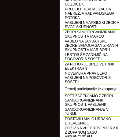
MIYAWAKI MINI URBANI
GOZDIČEK
PROJEKT REVITALIZACIJA
NABREŽJA RADVANJSKEGA
POTOKA
VABLJENI NA APRILSKI ZBOR V
SVOJI SKUPNOSTI
ZBORI SAMOORGANIZIRANIH
SKUPNOSTI V MARCU
VABILO NA JANUARSKE
ZBORE SAMOORGANIZIRANIH
SKUPNOSTI V MARIBORU
LESTOS ŠE ZADNJIČ NA
POGOVOR S SOSEDI
ZA POHORJE BREZ VETRNIH
ELEKTRARN
NOVEMBRA PRAV LEPO
VABLJENI NA POGOVOR S
SOSEDI
Temelj participacije je zaupanje
SPET ZAČENJAMO Z ZBORI
SAMOORGANIZIRANIH
SKUPNOSTI. VABLJENI!
SAMOORGANIZIRANJE V
JUNIJU
POSTAVILI MALO URBANO
DREVESNICO
ODZIV NA VEČEROV INTERVJU
Z ŽUPANOM SAŠO
ARSENOVIČEM