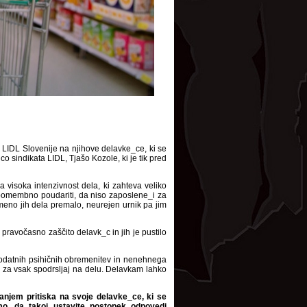
va LIDL Slovenije na njihove delavke_ce, ki se
o sindikata LIDL, Tjašo Kozole, ki je tik pred
 visoka intenzivnost dela, ki zahteva veliko
pomembno poudariti, da niso zaposlene_i za
meno jih dela premalo, neurejen urnik pa jim
ravočasno zaščito delavk_c in jih je pustilo
dodatnih psihičnih obremenitev in nenehnega
 za vsak spodrsljaj na delu. Delavkam lahko
janjem pritiska na svoje delavke_ce, ki se
amo, da takoj ustavite postopek odpovedi