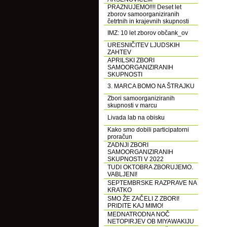
PRAZNUJEMO!!!! Deset let
zborov samoorganiziranih
četrtnih in krajevnih skupnosti
IMZ: 10 let zborov občank_ov
URESNIČITEV LJUDSKIH
ZAHTEV
APRILSKI ZBORI
SAMOORGANIZIRANIH
SKUPNOSTI
3. MARCA BOMO NA ŠTRAJKU
Zbori samoorganiziranih
skupnosti v marcu
Livada lab na obisku
Kako smo dobili participatorni
proračun
ZADNJI ZBORI
SAMOORGANIZIRANIH
SKUPNOSTI V 2022
TUDI OKTOBRA ZBORUJEMO.
VABLJENI!
SEPTEMBRSKE RAZPRAVE NA
KRATKO
SMO ŽE ZAČELI Z ZBORI!
PRIDITE KAJ MIMO!
MEDNATRODNA NOČ
NETOPIRJEV OB MIYAWAKIJU