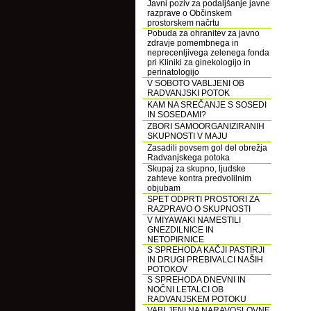
Javni poziv za podaljšanje javne
razprave o Občinskem
prostorskem načrtu
Pobuda za ohranitev za javno
zdravje pomembnega in
neprecenljivega zelenega fonda
pri Kliniki za ginekologijo in
perinatologijo
V SOBOTO VABLJENI OB
RADVANJSKI POTOK
KAM NA SREČANJE S SOSEDI
IN SOSEDAMI?
ZBORI SAMOORGANIZIRANIH
SKUPNOSTI V MAJU
Zasadili povsem gol del obrežja
Radvanjskega potoka
Skupaj za skupno, ljudske
zahteve kontra predvolilnim
objubam
SPET ODPRTI PROSTORI ZA
RAZPRAVO O SKUPNOSTI
V MIYAWAKI NAMESTILI
GNEZDILNICE IN
NETOPIRNICE
S SPREHODA KAČJI PASTIRJI
IN DRUGI PREBIVALCI NAŠIH
POTOKOV
S SPREHODA DNEVNI IN
NOČNI LETALCI OB
RADVANJSKEM POTOKU
VABLJENI NA NARAVOSLOVNE