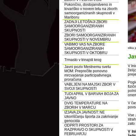
Pokončno, dostojanstveno in
tovariško v novem letu na zborih
samoorganiziranih skupnosti v
Mariboru
ZADNJI LETOŠNJI ZBORI
SAMOORGANIZIRANIH
SKUPNOSTI
ZBORI SAMOORGANIZIRANIH
SKUPNOSTI V NOVEMBRU
VABIMO VAS NA ZBORE
slika 
SAMOORGANIZIRANIH
SKUPNOSTI V OKTOBRU
Ja
Trmasto v trinajsti krog
V Ini
Javni poziv Mestnemu svetu
želij
MOM: Preprečite ponovno
prej
mrcvarjenje participativnega
proračuna
Pogl
VABLJENI NA MAJSKI ZBOR V
fizi
SVOJI SKUPNOSTI
poln
TUDI APRIL V BARVAH BOJA ZA
onem
JAVNO
V ča
DVIG TEMPERATURE NA
povs
ZBORIH V MARCU
IZJAVA ZA JAVNOST: NE
Vse 
izkoriščanju športa za zakrivanje
stra
genocida
zato 
ODPRTI PROSTORI ZA
RAZPRAVO O SKUPNOSTI V
V In
FEBRUARJU
želi