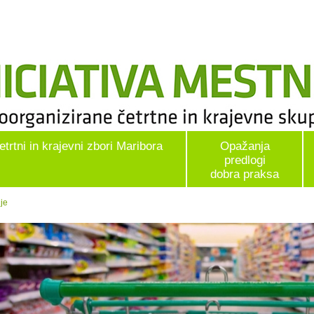
etrtni in krajevni zbori Maribora
Opažanja
predlogi
dobra praksa
je