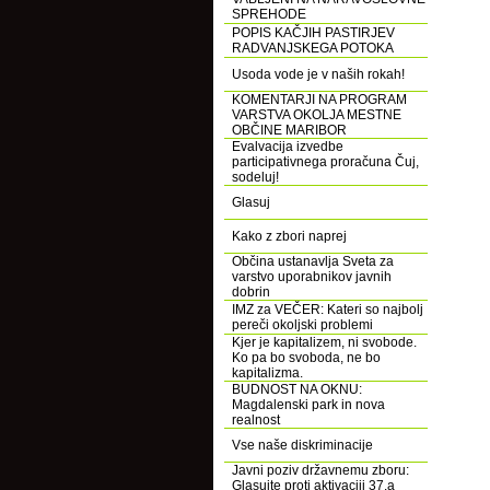
SPREHODE
POPIS KAČJIH PASTIRJEV
RADVANJSKEGA POTOKA
Usoda vode je v naših rokah!
KOMENTARJI NA PROGRAM
VARSTVA OKOLJA MESTNE
OBČINE MARIBOR
Evalvacija izvedbe
participativnega proračuna Čuj,
sodeluj!
Glasuj
Kako z zbori naprej
Občina ustanavlja Sveta za
varstvo uporabnikov javnih
dobrin
IMZ za VEČER: Kateri so najbolj
pereči okoljski problemi
Kjer je kapitalizem, ni svobode.
Ko pa bo svoboda, ne bo
kapitalizma.
BUDNOST NA OKNU:
Magdalenski park in nova
realnost
Vse naše diskriminacije
Javni poziv državnemu zboru:
Glasujte proti aktivaciji 37.a