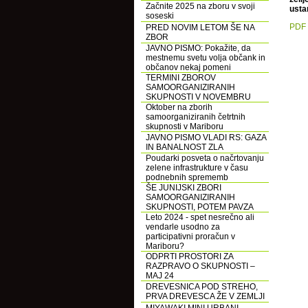
Začnite 2025 na zboru v svoji
ustan
soseski
PDF
PRED NOVIM LETOM ŠE NA
ZBOR
JAVNO PISMO: Pokažite, da
mestnemu svetu volja občank in
občanov nekaj pomeni
TERMINI ZBOROV
SAMOORGANIZIRANIH
SKUPNOSTI V NOVEMBRU
Oktober na zborih
samoorganiziranih četrtnih
skupnosti v Mariboru
JAVNO PISMO VLADI RS: GAZA
IN BANALNOST ZLA
Poudarki posveta o načrtovanju
zelene infrastrukture v času
podnebnih sprememb
ŠE JUNIJSKI ZBORI
SAMOORGANIZIRANIH
SKUPNOSTI, POTEM PAVZA
Leto 2024 - spet nesrečno ali
vendarle usodno za
participativni proračun v
Mariboru?
ODPRTI PROSTORI ZA
RAZPRAVO O SKUPNOSTI –
MAJ 24
DREVESNICA POD STREHO,
PRVA DREVESCA ŽE V ZEMLJI