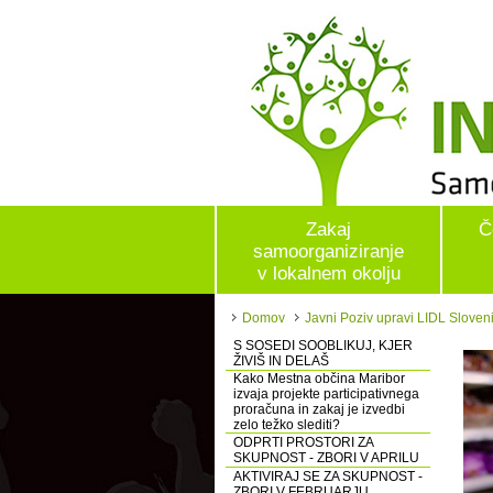
Zakaj
Č
samoorganiziranje
v lokalnem okolju
Domov
Javni Poziv upravi LIDL Sloveni
S SOSEDI SOOBLIKUJ, KJER
ŽIVIŠ IN DELAŠ
Kako Mestna občina Maribor
izvaja projekte participativnega
proračuna in zakaj je izvedbi
zelo težko slediti?
ODPRTI PROSTORI ZA
SKUPNOST - ZBORI V APRILU
AKTIVIRAJ SE ZA SKUPNOST -
ZBORI V FEBRUARJU