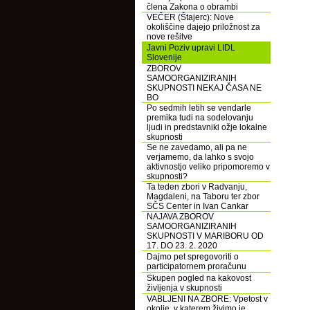
člena Zakona o obrambi
VEČER (Štajerc): Nove
okoliščine dajejo priložnost za
nove rešitve
Javni Poziv upravi LIDL
Slovenije
ZBOROV
SAMOORGANIZIRANIH
SKUPNOSTI NEKAJ ČASA NE
BO
Po sedmih letih se vendarle
premika tudi na sodelovanju
ljudi in predstavniki ožje lokalne
skupnosti
Se ne zavedamo, ali pa ne
verjamemo, da lahko s svojo
aktivnostjo veliko pripomoremo v
skupnosti?
Ta teden zbori v Radvanju,
Magdaleni, na Taboru ter zbor
SČS Center in Ivan Cankar
NAJAVA ZBOROV
SAMOORGANIZIRANIH
SKUPNOSTI V MARIBORU OD
17. DO 23. 2. 2020
Dajmo pet spregovoriti o
participatornem proračunu
Skupen pogled na kakovost
življenja v skupnosti
VABLJENI NA ZBORE: Vpetost v
okolje, v katerem živimo je