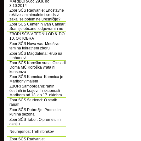
MARIBORA od 29.9. do
3.10.2014
Zbor SČS Radvanje: Enostavne
rešitve z minimalnimi sredstvi -
zakaj se potem ne uresničijo?
Zbor SČS Center in Ivan Cankar:
Sram je občane, odgovornih ne
ZBORI SČS V TEDNU OD 6. DO
10. OKTOBRA
Zbor SČS Nova vas: Mnoštvo
tem na tokratnem zboru
Zbor SČS Magdalena: Hrup na
Linhartovi
Zbor SČS Koroška vrata: O usodi
Doma MČ Koroška vrata ni
konsenza
Zbor SČS Kamnica: Kamnica je
Maribor v malem
ZBORI Samoorganiziranih
četrtnih in krajevnih skupnosti
Maribora od 13. do 17. oktobra
Zbor SČS Studenci: O starih
ranah
Zbor SČS Pobrežje: Promet in
kurilna sezona
Zbor SČS Tabor: O prometu in
okolju
Neurejenost Treh ribnikov
Zbor SČS Radvanje: