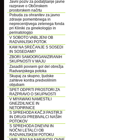
Javni poziv za podaljšanje javne
razprave o Občinskem
prostorskem načrtu
Pobuda za ohranitev za javno
zdravje pomembnega in
neprecenljivega zelenega fonda
pri Kliniki za ginekologijo in
perinatologijo
V SOBOTO VABLJENI OB
RADVANJSKI POTOK
KAM NA SREČANJE S SOSEDI
IN SOSEDAMI?
ZBORI SAMOORGANIZIRANIH
SKUPNOSTI V MAJU
Zasadili povsem gol del obrežja
Radvanjskega potoka
Skupaj za skupno, ljudske
zahteve kontra predvolilnim
objubam
SPET ODPRTI PROSTORI ZA
RAZPRAVO O SKUPNOSTI
V MIYAWAKI NAMESTILI
GNEZDILNICE IN
NETOPIRNICE
S SPREHODA KAČJI PASTIRJI
IN DRUGI PREBIVALCI NAŠIH
POTOKOV
S SPREHODA DNEVNI IN
NOČNI LETALCI OB
RADVANJSKEM POTOKU
VABLJENI NA NARAVOSLOVNE