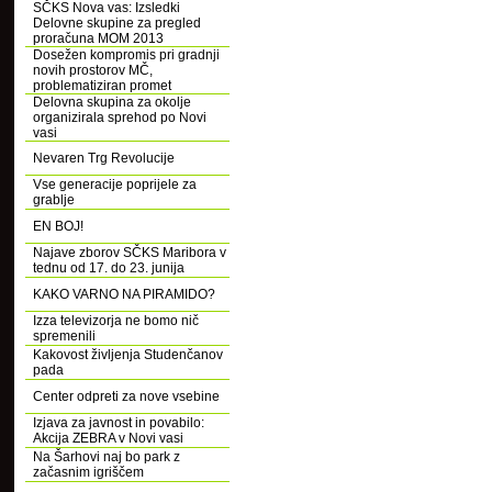
SČKS Nova vas: Izsledki
Delovne skupine za pregled
proračuna MOM 2013
Dosežen kompromis pri gradnji
novih prostorov MČ,
problematiziran promet
Delovna skupina za okolje
organizirala sprehod po Novi
vasi
Nevaren Trg Revolucije
Vse generacije poprijele za
grablje
EN BOJ!
Najave zborov SČKS Maribora v
tednu od 17. do 23. junija
KAKO VARNO NA PIRAMIDO?
Izza televizorja ne bomo nič
spremenili
Kakovost življenja Studenčanov
pada
Center odpreti za nove vsebine
Izjava za javnost in povabilo:
Akcija ZEBRA v Novi vasi
Na Šarhovi naj bo park z
začasnim igriščem