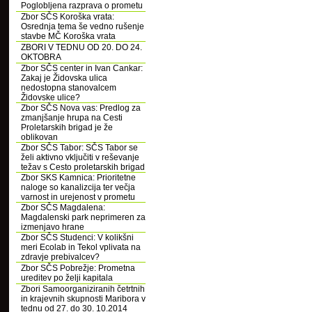
Poglobljena razprava o prometu
Zbor SČS Koroška vrata:
Osrednja tema še vedno rušenje
stavbe MČ Koroška vrata
ZBORI V TEDNU OD 20. DO 24.
OKTOBRA
Zbor SČS center in Ivan Cankar:
Zakaj je Židovska ulica
nedostopna stanovalcem
Židovske ulice?
Zbor SČS Nova vas: Predlog za
zmanjšanje hrupa na Cesti
Proletarskih brigad je že
oblikovan
Zbor SČS Tabor: SČS Tabor se
želi aktivno vključiti v reševanje
težav s Cesto proletarskih brigad
Zbor SKS Kamnica: Prioritetne
naloge so kanalizcija ter večja
varnost in urejenost v prometu
Zbor SČS Magdalena:
Magdalenski park neprimeren za
izmenjavo hrane
Zbor SČS Studenci: V kolikšni
meri Ecolab in Tekol vplivata na
zdravje prebivalcev?
Zbor SČS Pobrežje: Prometna
ureditev po želji kapitala
Zbori Samoorganiziranih četrtnih
in krajevnih skupnosti Maribora v
tednu od 27. do 30. 10.2014