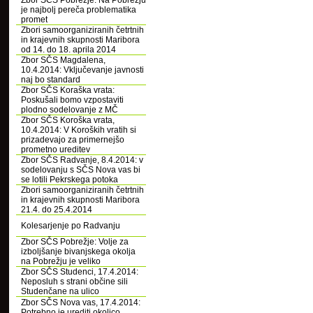
Zbor SČS Pobrežje: Na Pobrežju
je najbolj pereča problematika
promet
Zbori samoorganiziranih četrtnih
in krajevnih skupnosti Maribora
od 14. do 18. aprila 2014
Zbor SČS Magdalena,
10.4.2014: Vključevanje javnosti
naj bo standard
Zbor SČS Koraška vrata:
Poskušali bomo vzpostaviti
plodno sodelovanje z MČ
Zbor SČS Koroška vrata,
10.4.2014: V Koroških vratih si
prizadevajo za primernejšo
prometno ureditev
Zbor SČS Radvanje, 8.4.2014: v
sodelovanju s SČS Nova vas bi
se lotili Pekrskega potoka
Zbori samoorganiziranih četrtnih
in krajevnih skupnosti Maribora
21.4. do 25.4.2014
Kolesarjenje po Radvanju
Zbor SČS Pobrežje: Volje za
izboljšanje bivanjskega okolja
na Pobrežju je veliko
Zbor SČS Studenci, 17.4.2014:
Neposluh s strani občine sili
Studenčane na ulico
Zbor SČS Nova vas, 17.4.2014:
Potrebno je urediti okolico