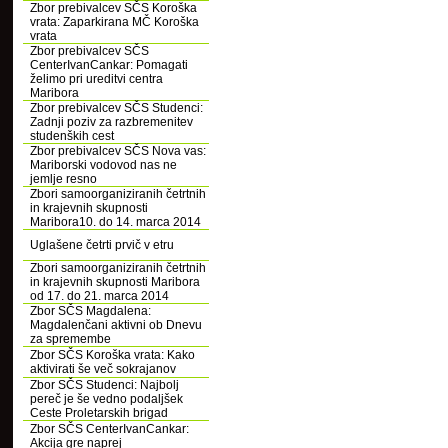
Zbor prebivalcev SČS Koroška
vrata: Zaparkirana MČ Koroška
vrata
Zbor prebivalcev SČS
CenterIvanCankar: Pomagati
želimo pri ureditvi centra
Maribora
Zbor prebivalcev SČS Studenci:
Zadnji poziv za razbremenitev
studenških cest
Zbor prebivalcev SČS Nova vas:
Mariborski vodovod nas ne
jemlje resno
Zbori samoorganiziranih četrtnih
in krajevnih skupnosti
Maribora10. do 14. marca 2014
Uglašene četrti prvič v etru
Zbori samoorganiziranih četrtnih
in krajevnih skupnosti Maribora
od 17. do 21. marca 2014
Zbor SČS Magdalena:
Magdalenčani aktivni ob Dnevu
za spremembe
Zbor SČS Koroška vrata: Kako
aktivirati še več sokrajanov
Zbor SČS Studenci: Najbolj
pereč je še vedno podaljšek
Ceste Proletarskih brigad
Zbor SČS CenterIvanCankar:
Akcija gre naprej