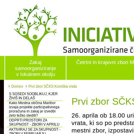
Zakaj
Četrtni in krajevni zbori 
samoorganiziranje
v lokalnem okolju
Domov
Prvi zbor SČKS Koroška vrata
S SOSEDI SOOBLIKUJ, KJER
ŽIVIŠ IN DELAŠ
Prvi zbor SČK
Kako Mestna občina Maribor
izvaja projekte participativnega
proračuna in zakaj je izvedbi
26. aprila ob 18.00 ur
zelo težko slediti?
ODPRTI PROSTORI ZA
vrata, ki so po predst
SKUPNOST - ZBORI V APRILU
mestni zbor, izpostavi
AKTIVIRAJ SE ZA SKUPNOST -
ZBORI V FEBRUARJU