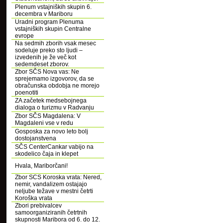
Plenum vstajniških skupin 6.
decembra v Mariboru
Uradni program Plenuma
vstajniških skupin Centralne
evrope
Na sedmih zborih vsak mesec
sodeluje preko sto ljudi –
izvedenih je že več kot
sedemdeset zborov.
Zbor SČS Nova vas: Ne
sprejemamo izgovorov, da se
obračunska obdobja ne morejo
poenotiti
ZA začetek medsebojnega
dialoga o turizmu v Radvanju
Zbor SČS Magdalena: V
Magdaleni vse v redu
Gosposka za novo leto bolj
dostojanstvena
SČS CenterCankar vabijo na
skodelico čaja in klepet
Hvala, Mariborčani!
Zbor SCS Koroska vrata: Nered,
nemir, vandalizem ostajajo
neljube težave v mestni četrti
Koroška vrata
Zbori prebivalcev
samoorganiziranih četrtnih
skupnosti Maribora od 6. do 12.