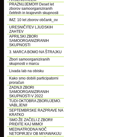
PRAZNUJEMO!!!! Deset let
zborov samoorganiziranih
četrtnih in krajevnih skupnosti
IMZ: 10 let zborov občank_ov
URESNIČITEV LJUDSKIH
ZAHTEV
APRILSKI ZBORI
SAMOORGANIZIRANIH
SKUPNOSTI
3. MARCA BOMO NA ŠTRAJKU
Zbori samoorganiziranih
skupnosti v marcu
Livada lab na obisku
Kako smo dobili participatorni
proračun
ZADNJI ZBORI
SAMOORGANIZIRANIH
SKUPNOSTI V 2022
TUDI OKTOBRA ZBORUJEMO.
VABLJENI!
SEPTEMBRSKE RAZPRAVE NA
KRATKO
SMO ŽE ZAČELI Z ZBORI!
PRIDITE KAJ MIMO!
MEDNATRODNA NOČ
NETOPIRJEV OB MIYAWAKIJU