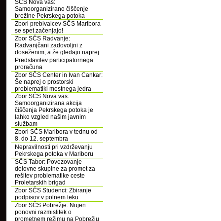
SČS Nova vas:
Samoorganizirano čiščenje
brežine Pekrskega potoka
Zbori prebivalcev SČS Maribora
se spet začenjajo!
Zbor SČS Radvanje:
Radvanjčani zadovoljni z
doseženim, a že gledajo naprej
Predstavitev participatornega
proračuna
Zbor SČS Center in Ivan Cankar:
Še naprej o prostorski
problematiki mestnega jedra
Zbor SČS Nova vas:
Samoorganizirana akcija
čiščenja Pekrskega potoka je
lahko vzgled našim javnim
službam
Zbori SČS Maribora v tednu od
8. do 12. septembra
Nepravilnosti pri vzdrževanju
Pekrskega potoka v Mariboru
SČS Tabor: Povezovanje
delovne skupine za promet za
rešitev problematike ceste
Proletarskih brigad
Zbor SČS Studenci: Zbiranje
podpisov v polnem teku
Zbor SČS Pobrežje: Nujen
ponovni razmislitek o
prometnem režimu na Pobrežju