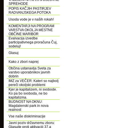
SPREHODE
POPIS KAČJIH PASTIRJEV
RADVANJSKEGA POTOKA
Usoda vode je v naših rokah!
KOMENTARJI NA PROGRAM
VARSTVA OKOLJA MESTNE
OBČINE MARIBOR
Evalvacija izvedbe
participativnega proračuna Čuj,
sodeluj!
Glasuj
Kako z zbori naprej
Občina ustanavlja Sveta za
varstvo uporabnikov javnih
dobrin
IMZ za VEČER: Kateri so najbolj
pereči okoljski problemi
Kjer je kapitalizem, ni svobode.
Ko pa bo svoboda, ne bo
kapitalizma.
BUDNOST NA OKNU:
Magdalenski park in nova
realnost
Vse naše diskriminacije
Javni poziv državnemu zboru:
Glasujte proti aktivaciji 37.a