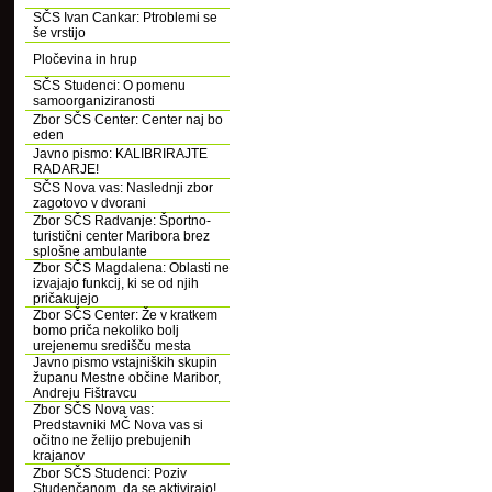
SČS Ivan Cankar: Ptroblemi se
še vrstijo
Pločevina in hrup
SČS Studenci: O pomenu
samoorganiziranosti
Zbor SČS Center: Center naj bo
eden
Javno pismo: KALIBRIRAJTE
RADARJE!
SČS Nova vas: Naslednji zbor
zagotovo v dvorani
Zbor SČS Radvanje: Športno-
turistični center Maribora brez
splošne ambulante
Zbor SČS Magdalena: Oblasti ne
izvajajo funkcij, ki se od njih
pričakujejo
Zbor SČS Center: Že v kratkem
bomo priča nekoliko bolj
urejenemu središču mesta
Javno pismo vstajniških skupin
županu Mestne občine Maribor,
Andreju Fištravcu
Zbor SČS Nova vas:
Predstavniki MČ Nova vas si
očitno ne želijo prebujenih
krajanov
Zbor SČS Studenci: Poziv
Studenčanom, da se aktivirajo!