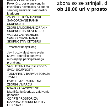
zbora so se strinjali,
Pokončno, dostojanstveno in
tovariško v novem letu na zborih
ob 18.00 uri v prost
samoorganiziranih skupnosti v
Mariboru
ZADNJI LETOŠNJI ZBORI
SAMOORGANIZIRANIH
SKUPNOSTI
ZBORI SAMOORGANIZIRANIH
SKUPNOSTI V NOVEMBRU
VABIMO VAS NA ZBORE
SAMOORGANIZIRANIH
SKUPNOSTI V OKTOBRU
Trmasto v trinajsti krog
Javni poziv Mestnemu svetu
MOM: Preprečite ponovno
mrcvarjenje participativnega
proračuna
VABLJENI NA MAJSKI ZBOR V
SVOJI SKUPNOSTI
TUDI APRIL V BARVAH BOJA ZA
JAVNO
DVIG TEMPERATURE NA
ZBORIH V MARCU
IZJAVA ZA JAVNOST: NE
izkoriščanju športa za zakrivanje
genocida
ODPRTI PROSTORI ZA
RAZPRAVO O SKUPNOSTI V
FEBRUARJU