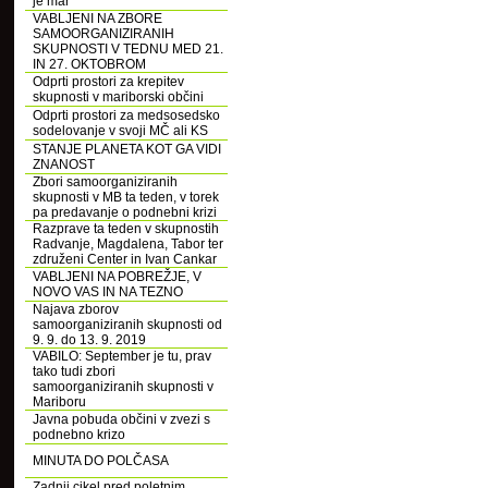
je mar
VABLJENI NA ZBORE
SAMOORGANIZIRANIH
SKUPNOSTI V TEDNU MED 21.
IN 27. OKTOBROM
Odprti prostori za krepitev
skupnosti v mariborski občini
Odprti prostori za medsosedsko
sodelovanje v svoji MČ ali KS
STANJE PLANETA KOT GA VIDI
ZNANOST
Zbori samoorganiziranih
skupnosti v MB ta teden, v torek
pa predavanje o podnebni krizi
Razprave ta teden v skupnostih
Radvanje, Magdalena, Tabor ter
združeni Center in Ivan Cankar
VABLJENI NA POBREŽJE, V
NOVO VAS IN NA TEZNO
Najava zborov
samoorganiziranih skupnosti od
9. 9. do 13. 9. 2019
VABILO: September je tu, prav
tako tudi zbori
samoorganiziranih skupnosti v
Mariboru
Javna pobuda občini v zvezi s
podnebno krizo
MINUTA DO POLČASA
Zadnji cikel pred poletnim