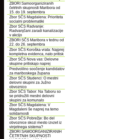
ZBORI Samoorganiziranih
četrtnih skupnosti Maribora od
15. do 19. septembra
Zbor SČS Magdalena: Prioriteta
socialni problematiki
Zbor SČS Radvanje:
Radvanjčani zaradi kanalizacije
v akcijo
ZBORI SČS Maribora v tednu od
22. do 26. septembra
Zbor SČS Koroška vrata: Najprej
kompletna evidenca, nato pritisk
Zbor SČS Nova vas: Delovne
skupine pritiskajo naprej
Predvolilno soočenje kandidatov
za mariboskega župana
Zbor SČS Studenci: O mestni
delovni skupini za Južno
obvoznico
Zbor SČS Tabor: Na Taboru so
se pridružili mestni delovni
skupini za komunalo
Zbor SČS Magdalena: V
Magdaleni še naprej na temo
solidarnosti
Zbor SČS Pobrežje: Bo del
obvoznice skozi mesto izvzet iz
vinjetnega sistema?
ZBORI SAMOORGANIZIRANIH
ČETRTNIH SKUPNOSTI