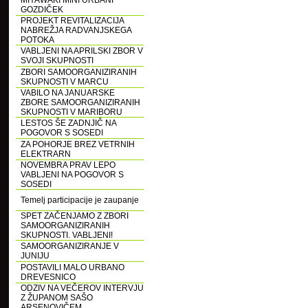
MIYAWAKI MINI URBANI
GOZDIČEK
PROJEKT REVITALIZACIJA
NABREŽJA RADVANJSKEGA
POTOKA
VABLJENI NA APRILSKI ZBOR V
SVOJI SKUPNOSTI
ZBORI SAMOORGANIZIRANIH
SKUPNOSTI V MARCU
VABILO NA JANUARSKE
ZBORE SAMOORGANIZIRANIH
SKUPNOSTI V MARIBORU
LESTOS ŠE ZADNJIČ NA
POGOVOR S SOSEDI
ZA POHORJE BREZ VETRNIH
ELEKTRARN
NOVEMBRA PRAV LEPO
VABLJENI NA POGOVOR S
SOSEDI
Temelj participacije je zaupanje
SPET ZAČENJAMO Z ZBORI
SAMOORGANIZIRANIH
SKUPNOSTI. VABLJENI!
SAMOORGANIZIRANJE V
JUNIJU
POSTAVILI MALO URBANO
DREVESNICO
ODZIV NA VEČEROV INTERVJU
Z ŽUPANOM SAŠO
ARSENOVIČEM