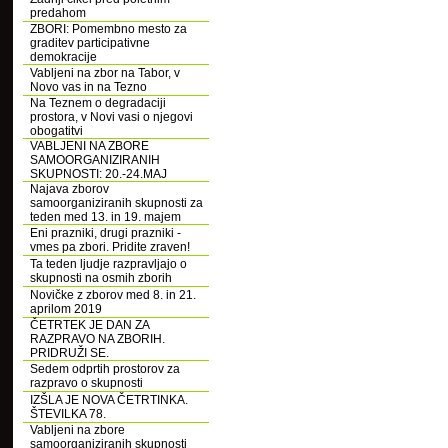
predahom
ZBORI: Pomembno mesto za
graditev participativne
demokracije
Vabljeni na zbor na Tabor, v
Novo vas in na Tezno
Na Teznem o degradaciji
prostora, v Novi vasi o njegovi
obogatitvi
VABLJENI NA ZBORE
SAMOORGANIZIRANIH
SKUPNOSTI: 20.-24.MAJ
Najava zborov
samoorganiziranih skupnosti za
teden med 13. in 19. majem
Eni prazniki, drugi prazniki -
vmes pa zbori. Pridite zraven!
Ta teden ljudje razpravljajo o
skupnosti na osmih zborih
Novičke z zborov med 8. in 21.
aprilom 2019
ČETRTEK JE DAN ZA
RAZPRAVO NA ZBORIH.
PRIDRUŽI SE.
Sedem odprtih prostorov za
razpravo o skupnosti
IZŠLA JE NOVA ČETRTINKA.
ŠTEVILKA 78.
Vabljeni na zbore
samoorganiziranih skupnosti