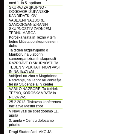
med 1. in 5. aprilom
SKUPAJ ZA SKUPNO -
ODGOVORI ŽUPANSKIH
KANDIDATK_OV
VABLJENI NA ZBORE
SAMOORGANIZIRANIH
SKUPNOSTI V ZADNJEM
TEDNU MARCA
Koroška vrata in Tezno v tem
tednu kličeta po skupnostnem
duhu
Ta teden razpravljamo o
Mariboru na 5 zborih
samoorganiziranih skupnosti
RAZPRAVE O SKUPNOSTI TA
TEDEN V PEKRAH, NOVI VASI
IN NA TEZNEM
Vabljeni na zbor v Magdaleno,
Radvanje, na Tabor ali Pobrežje
ter na Studence ali v center
VABILO NA ZBORE: Ta četrtek
TEZNO, KOROŠKA VRATA in
NOVA VAS
25.2.2013: Tiskovna konferenca
Iniciative Mestni zbor
V Novi vasi se spet dobimo 11.
aprila
3. aprila v Centru določamo
priorite
Dragi Studenčani! AKCIJA!