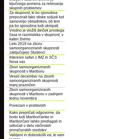
ključnega pomena za reševanje
skupnih problemov
Za skupnost, ki bo sposobna
prepoznati tako stiske soljudi kot
samovoljo oblastnikov, ob tem
pa bo sposobna tudi ukrepati
Vredno je vložiti delček prostega
časa in razmisleka v skupnost, v
kateri živimo
Leto 2019 na zboru
samoorganoziranih skupnosti
zaključujejo Studenci
Interesni safari z IMZ in SČS
Nova vas
Zbori samoorganiziranih
skupnosti v Mariboru
Veseli december na zborih
samoorganiziranih skupnosti
manj prazničen
Zbori samoorganiziranih
skupnosti v Mariboru v zadnjem
tednu novembra
Povezani v problemih
Kako prepričati odgovorne, da
bodo tudi Mariborčanke in
Mariborčani lahko predlagali in
odločali o delu občinskih
proračunskih sredstev
Vabljeni in dobrodošli vsi, ki vam