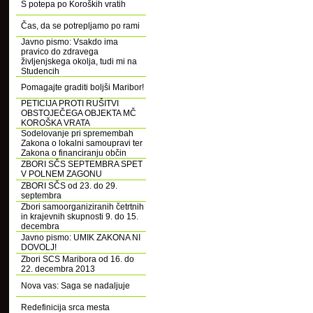
S potepa po Koroških vratih
Čas, da se potrepljamo po rami
Javno pismo: Vsakdo ima
pravico do zdravega
življenjskega okolja, tudi mi na
Studencih
Pomagajte graditi boljši Maribor!
PETICIJA PROTI RUŠITVI
OBSTOJEČEGA OBJEKTA MČ
KOROŠKA VRATA
Sodelovanje pri spremembah
Zakona o lokalni samoupravi ter
Zakona o financiranju občin
ZBORI SČS SEPTEMBRA SPET
V POLNEM ZAGONU
ZBORI SČS od 23. do 29.
septembra
Zbori samoorganiziranih četrtnih
in krajevnih skupnosti 9. do 15.
decembra
Javno pismo: UMIK ZAKONA NI
DOVOLJ!
Zbori SCS Maribora od 16. do
22. decembra 2013
Nova vas: Saga se nadaljuje
Redefinicija srca mesta