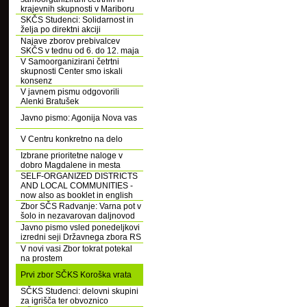
krajevnih skupnosti v Mariboru
SKČS Studenci: Solidarnost in
želja po direktni akciji
Najave zborov prebivalcev
SKČS v tednu od 6. do 12. maja
V Samoorganizirani četrtni
skupnosti Center smo iskali
konsenz
V javnem pismu odgovorili
Alenki Bratušek
Javno pismo: Agonija Nova vas
V Centru konkretno na delo
Izbrane prioritetne naloge v
dobro Magdalene in mesta
SELF-ORGANIZED DISTRICTS
AND LOCAL COMMUNITIES -
now also as booklet in english
Zbor SČS Radvanje: Varna pot v
šolo in nezavarovan daljnovod
Javno pismo vsled ponedeljkovi
izredni seji Državnega zbora RS
V novi vasi Zbor tokrat potekal
na prostem
Prvi zbor SČKS Koroška vrata
SČKS Studenci: delovni skupini
za igrišča ter obvoznico