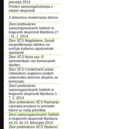
januarja 2014
Pomen samoorganiziranja v
lokalni skupnosti
Z delavnice moderiranja zborov
Zbori prebivalcev
samoorganiziranih četrtnih in
krajevnih skupnosti Maribora 27.
- 31. 1. 2014
Zbor SČS Magdalena: Zaradi
neupoštevanja odlokov se
uničuje kulturno-zgodovinski
spomenik
Zbor SČS Nova vas: O
spremembah cen komunalnih
storitev
Zbor SČS CenterIvanCankar:
Udeleženci soglasno podprli
ustanovitev delovne skupine za
komunalo
Zbori prebivalcev
samoorganiziranih četrtnih in
krajevnih skupnosti Maribora 3. -
7. 2. 2014
Zbor prebivalcev SČS Radvanje:
Uporaba prostora in prometni
tokovi so naša prioriteta
Zbori samoorganiziranih četrtnih
in krajevnih skupnosti Maribora
od 10. do 14. februarja 2014
Zbor prebivalcev SČS Studenci: