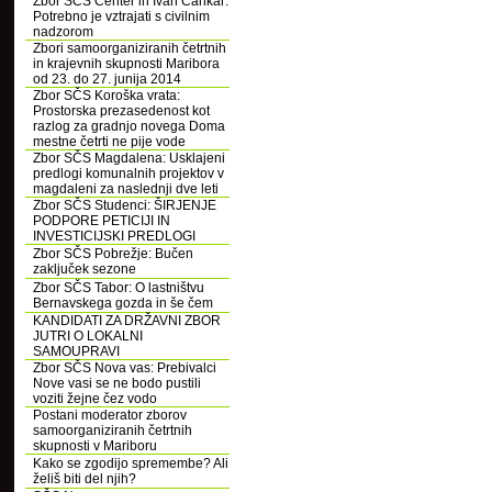
Zbor SČS Center in Ivan Cankar:
Potrebno je vztrajati s civilnim
nadzorom
Zbori samoorganiziranih četrtnih
in krajevnih skupnosti Maribora
od 23. do 27. junija 2014
Zbor SČS Koroška vrata:
Prostorska prezasedenost kot
razlog za gradnjo novega Doma
mestne četrti ne pije vode
Zbor SČS Magdalena: Usklajeni
predlogi komunalnih projektov v
magdaleni za naslednji dve leti
Zbor SČS Studenci: ŠIRJENJE
PODPORE PETICIJI IN
INVESTICIJSKI PREDLOGI
Zbor SČS Pobrežje: Bučen
zaključek sezone
Zbor SČS Tabor: O lastništvu
Bernavskega gozda in še čem
KANDIDATI ZA DRŽAVNI ZBOR
JUTRI O LOKALNI
SAMOUPRAVI
Zbor SČS Nova vas: Prebivalci
Nove vasi se ne bodo pustili
voziti žejne čez vodo
Postani moderator zborov
samoorganiziranih četrtnih
skupnosti v Mariboru
Kako se zgodijo spremembe? Ali
želiš biti del njih?