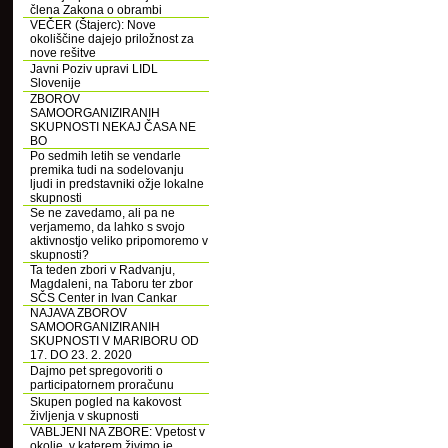
člena Zakona o obrambi
VEČER (Štajerc): Nove
okoliščine dajejo priložnost za
nove rešitve
Javni Poziv upravi LIDL
Slovenije
ZBOROV
SAMOORGANIZIRANIH
SKUPNOSTI NEKAJ ČASA NE
BO
Po sedmih letih se vendarle
premika tudi na sodelovanju
ljudi in predstavniki ožje lokalne
skupnosti
Se ne zavedamo, ali pa ne
verjamemo, da lahko s svojo
aktivnostjo veliko pripomoremo v
skupnosti?
Ta teden zbori v Radvanju,
Magdaleni, na Taboru ter zbor
SČS Center in Ivan Cankar
NAJAVA ZBOROV
SAMOORGANIZIRANIH
SKUPNOSTI V MARIBORU OD
17. DO 23. 2. 2020
Dajmo pet spregovoriti o
participatornem proračunu
Skupen pogled na kakovost
življenja v skupnosti
VABLJENI NA ZBORE: Vpetost v
okolje, v katerem živimo je