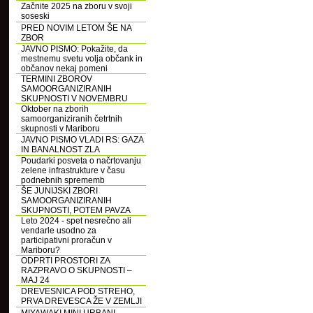
Začnite 2025 na zboru v svoji
soseski
PRED NOVIM LETOM ŠE NA
ZBOR
JAVNO PISMO: Pokažite, da
mestnemu svetu volja občank in
občanov nekaj pomeni
TERMINI ZBOROV
SAMOORGANIZIRANIH
SKUPNOSTI V NOVEMBRU
Oktober na zborih
samoorganiziranih četrtnih
skupnosti v Mariboru
JAVNO PISMO VLADI RS: GAZA
IN BANALNOST ZLA
Poudarki posveta o načrtovanju
zelene infrastrukture v času
podnebnih sprememb
ŠE JUNIJSKI ZBORI
SAMOORGANIZIRANIH
SKUPNOSTI, POTEM PAVZA
Leto 2024 - spet nesrečno ali
vendarle usodno za
participativni proračun v
Mariboru?
ODPRTI PROSTORI ZA
RAZPRAVO O SKUPNOSTI –
MAJ 24
DREVESNICA POD STREHO,
PRVA DREVESCA ŽE V ZEMLJI