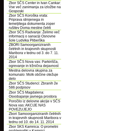
Zbor SČS Center in Ivan Cankar:
Vse več zanimanja za izložbe na
Gosposki
Zbor SČS Koroška vrata:
Priprava strnjenega in
temeljitega dokumenta zoper
rušitev Doma mestne četrti
Zbor SČS Radvanje: Želimo več
informacij o sanaciji Osnovne
šole Ludvika Pliberška
ZBORI Samoorganiziranih
četrtnih in krajevnih skupnosti
Maribora v tednu od 3. do 7. 11.
2014
Zbor SČS Nova vas: Parkirišča,
ogrevanje in tržnična dejavnost
Mestna delovna skupina za
komunalo: Molk občine otežuje
delo
Zbor SČS Studenci: Zbranih že
586 podpisov
Zbor SČS Magdalena:
Osvobajanje javnega prostora
Poročilo iz delovne akcije v SČS
Nova vas: AKCIJE NAS
POVEZUJEJO
Zbori Samoorganiziranih četrtnih
in krajevnih skupnosti Maribora v
tednu od 10. do 14. 11. 2014
Zbor SKS Kamnica: O prometni
problematiki v Kamnici