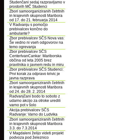
Studenčani sedaj razpravljamo v
prostorih MČ Studenci
Zbori samoorganiziranih četrtnih
in krajevnih skupnosti Maribora
od 17. do 21. februarja 2014
V Radvanju s pomočjo
prebivalcev končno do
ambulante?
Zbor prebivalcev SČS Nova vas:
Še vedno ni vseh odgovorov na
temo ogrevanja
Zbor prebivalcev SČS
CenterIvanCankar: Mariborska
občina od leta 2005 brez
pravilnika o javnem redu in miru
Zbor prebivalcev SČS Studenci:
Prvi korak za odpravo krivic je
javna razprava
Zbori samoorganiziranih četrtnih
in krajevnih skupnosti Maribora
od 24. do 28. 2. 2014
Radvanjčani bodo to soboto z
udarno akcijo za otroke uredili
varno pot v šolo
Akcija prebivalcev SČS
Radvanje: Varno do Ludvika
Zbori samoorganiziranih četrtnih
in krajevnih skupnosti Maribora
3.3. do 7.3.2014
V Magdaleni želijo videti projekt
podvoza pod železnico