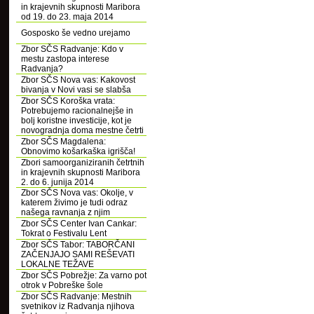
in krajevnih skupnosti Maribora
od 19. do 23. maja 2014
Gosposko še vedno urejamo
Zbor SČS Radvanje: Kdo v
mestu zastopa interese
Radvanja?
Zbor SČS Nova vas: Kakovost
bivanja v Novi vasi se slabša
Zbor SČS Koroška vrata:
Potrebujemo racionalnejše in
bolj koristne investicije, kot je
novogradnja doma mestne četrti
Zbor SČS Magdalena:
Obnovimo košarkaška igrišča!
Zbori samoorganiziranih četrtnih
in krajevnih skupnosti Maribora
2. do 6. junija 2014
Zbor SČS Nova vas: Okolje, v
katerem živimo je tudi odraz
našega ravnanja z njim
Zbor SČS Center Ivan Cankar:
Tokrat o Festivalu Lent
Zbor SČS Tabor: TABORČANI
ZAČENJAJO SAMI REŠEVATI
LOKALNE TEŽAVE
Zbor SČS Pobrežje: Za varno pot
otrok v Pobreške šole
Zbor SČS Radvanje: Mestnih
svetnikov iz Radvanja njihova