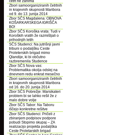
četrt ne zanima
Zbori samoorganiziranih četrtnih
in krajevnih skupnosti Maribora
od 9. do 13. junija 2014
Zbor SČS Magdalena: OBNOVA
KOŠARKARSKEGA IGRIŠČA
BO!
Zbor SČS Koroška vrata: Tudi v
Koroških vratih že razmišljali o
prihodnjih letih
SČS Studenci: Na jutrišnji javni
tribuni o podaljšku Ceste
Proleterskih brigad mimo
Qlandije, ki bi občutno
razbremenila Studence
Zbor SČS Nova vas:
Problematika okolja odslej na
dnevnem redu enkrat mesečno
Zbori samoorganiziranih četrtnih
in krajevnih skupnosti Maribora
od 16. do 20. junija 2014
Zbor SČS Pobrežje: Marsikateri
problem bi se lahko rešil že z
malo dobre volje
Zbor SČS Tabor: Na Taboru
iščejo konkretne rešitve
Zbor SČS Studenci: Pričeli z
zbiranjem podpisov podpore
pobudi Stopimo skupaj – ZA
realizacijo projekta podaljška
Ceste Proletarskih brigad