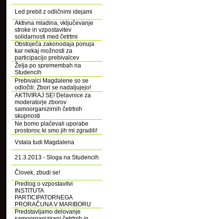
Led prebit z odličnimi idejami
Aktivna mladina, vključevanje
stroke in vzpostavitev
solidarnosti med četrtmi
Obstoječa zakonodaja ponuja
kar nekaj možnosti za
participacijo prebivalcev
Želja po spremembah na
Studencih
Prebivalci Magdalene so se
odločili: Zbori se nadaljujejo!
AKTIVIRAJ SE! Delavnice za
moderatorje zborov
samoorganizirnih četrtnih
skupnosti
Ne bomo plačevali uporabe
prostorov, ki smo jih mi zgradili!
Vstala tudi Magdalena
21.3.2013 - Sloga na Studencih
Človek, zbudi se!
Predlog o vzpostavitvi
INSTITUTA
PARTICIPATORNEGA
PRORAČUNA V MARIBORU
Predstavljamo delovanje
samoorganizirani četrtnih in