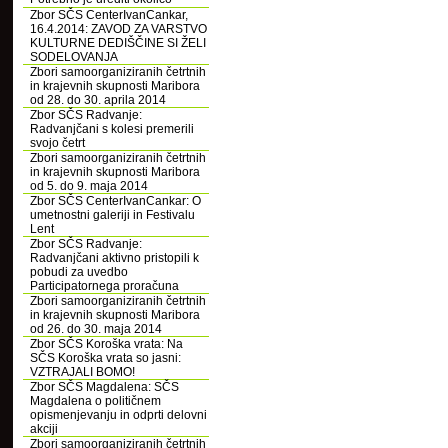
Zbor SČS CenterIvanCankar,
16.4.2014: ZAVOD ZA VARSTVO
KULTURNE DEDIŠČINE SI ŽELI
SODELOVANJA
Zbori samoorganiziranih četrtnih
in krajevnih skupnosti Maribora
od 28. do 30. aprila 2014
Zbor SČS Radvanje:
Radvanjčani s kolesi premerili
svojo četrt
Zbori samoorganiziranih četrtnih
in krajevnih skupnosti Maribora
od 5. do 9. maja 2014
Zbor SČS CenterIvanCankar: O
umetnostni galeriji in Festivalu
Lent
Zbor SČS Radvanje:
Radvanjčani aktivno pristopili k
pobudi za uvedbo
Participatornega proračuna
Zbori samoorganiziranih četrtnih
in krajevnih skupnosti Maribora
od 26. do 30. maja 2014
Zbor SČS Koroška vrata: Na
SČS Koroška vrata so jasni:
VZTRAJALI BOMO!
Zbor SČS Magdalena: SČS
Magdalena o političnem
opismenjevanju in odprti delovni
akciji
Zbori samoorganiziranih četrtnih