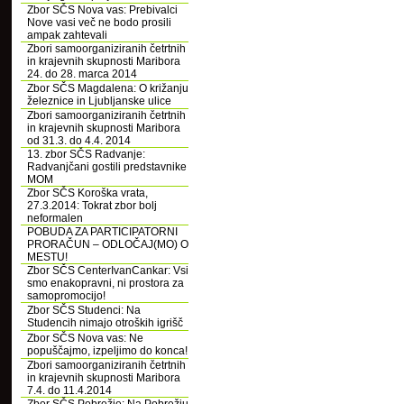
Zbor SČS Nova vas: Prebivalci
Nove vasi več ne bodo prosili
ampak zahtevali
Zbori samoorganiziranih četrtnih
in krajevnih skupnosti Maribora
24. do 28. marca 2014
Zbor SČS Magdalena: O križanju
železnice in Ljubljanske ulice
Zbori samoorganiziranih četrtnih
in krajevnih skupnosti Maribora
od 31.3. do 4.4. 2014
13. zbor SČS Radvanje:
Radvanjčani gostili predstavnike
MOM
Zbor SČS Koroška vrata,
27.3.2014: Tokrat zbor bolj
neformalen
POBUDA ZA PARTICIPATORNI
PRORAČUN – ODLOČAJ(MO) O
MESTU!
Zbor SČS CenterIvanCankar: Vsi
smo enakopravni, ni prostora za
samopromocijo!
Zbor SČS Studenci: Na
Studencih nimajo otroških igrišč
Zbor SČS Nova vas: Ne
popuščajmo, izpeljimo do konca!
Zbori samoorganiziranih četrtnih
in krajevnih skupnosti Maribora
7.4. do 11.4.2014