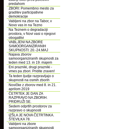
predahom
ZBORI: Pomembno mesto za
graditev participativne
demokracije
Vabljeni na zbor na Tabor, v
Novo vas in na Tezno
Na Teznem o degradaciji
prostora, v Novi vasi o njegovi
obogatitvi
VABLJENI NA ZBORE
SAMOORGANIZIRANIH
SKUPNOSTI: 20.-24.MAJ
Najava zborov
samoorganiziranih skupnosti za
teden med 13. in 19. majem
Eni prazniki, drugi prazniki -
vmes pa zbori. Pridite zraven!
Ta teden ljudje razpravljajo o
skupnosti na osmih zborih
Novičke z zborov med 8. in 21.
aprilom 2019
ČETRTEK JE DAN ZA
RAZPRAVO NA ZBORIH.
PRIDRUŽI SE.
Sedem odprtih prostorov za
razpravo o skupnosti
IZŠLA JE NOVA ČETRTINKA.
ŠTEVILKA 78.
Vabljeni na zbore
samoorganiziranih skupnosti