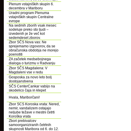
Plenum vstajniških skupin 6.
decembra v Mariboru
Uradni program Plenuma
vstajniških skupin Centralne
evrope
Na sedmih zborih vsak mesec
sodeluje preko sto ljudi –
izvedenih je že več kot
sedemdeset zborov.
Zbor SČS Nova vas: Ne
sprejemamo izgovorov, da se
obračunska obdobja ne morejo
poenotiti
ZA začetek medsebojnega
dialoga o turizmu v Radvanju
Zbor SČS Magdalena: V
Magdaleni vse v redu
Gosposka za novo leto bolj
dostojanstvena
SČS CenterCankar vabijo na
skodelico čaja in klepet
Hvala, Mariborčani!
Zbor SCS Koroska vrata: Nered,
nemir, vandalizem ostajajo
neljube težave v mestni četrti
Koroška vrata
Zbori prebivalcev
samoorganiziranih četrtnih
skupnosti Maribora od 6. do 12.