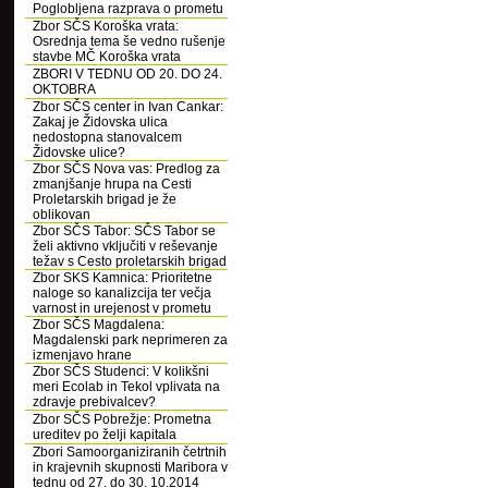
Poglobljena razprava o prometu
Zbor SČS Koroška vrata:
Osrednja tema še vedno rušenje
stavbe MČ Koroška vrata
ZBORI V TEDNU OD 20. DO 24.
OKTOBRA
Zbor SČS center in Ivan Cankar:
Zakaj je Židovska ulica
nedostopna stanovalcem
Židovske ulice?
Zbor SČS Nova vas: Predlog za
zmanjšanje hrupa na Cesti
Proletarskih brigad je že
oblikovan
Zbor SČS Tabor: SČS Tabor se
želi aktivno vključiti v reševanje
težav s Cesto proletarskih brigad
Zbor SKS Kamnica: Prioritetne
naloge so kanalizcija ter večja
varnost in urejenost v prometu
Zbor SČS Magdalena:
Magdalenski park neprimeren za
izmenjavo hrane
Zbor SČS Studenci: V kolikšni
meri Ecolab in Tekol vplivata na
zdravje prebivalcev?
Zbor SČS Pobrežje: Prometna
ureditev po želji kapitala
Zbori Samoorganiziranih četrtnih
in krajevnih skupnosti Maribora v
tednu od 27. do 30. 10.2014