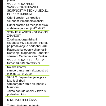
je mar
VABLJENI NA ZBORE
SAMOORGANIZIRANIH
SKUPNOSTI V TEDNU MED 21.
IN 27. OKTOBROM
Odprti prostori za krepitev
skupnosti v mariborski občini
Odprti prostori za medsosedsko
sodelovanje v svoji MČ ali KS
STANJE PLANETA KOT GA VIDI
ZNANOST
Zbori samoorganiziranih
skupnosti v MB ta teden, v torek
pa predavanje o podnebni krizi
Razprave ta teden v skupnostih
Radvanje, Magdalena, Tabor ter
združeni Center in Ivan Cankar
VABLJENI NA POBREŽJE, V
NOVO VAS IN NA TEZNO
Najava zborov
samoorganiziranih skupnosti od
9. 9. do 13. 9. 2019
VABILO: September je tu, prav
tako tudi zbori
samoorganiziranih skupnosti v
Mariboru
Javna pobuda občini v zvezi s
podnebno krizo
MINUTA DO POLČASA
Zadnji cikel pred poletnim