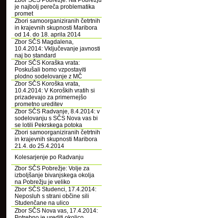
Zbor SČS Pobrežje: Na Pobrežju
je najbolj pereča problematika
promet
Zbori samoorganiziranih četrtnih
in krajevnih skupnosti Maribora
od 14. do 18. aprila 2014
Zbor SČS Magdalena,
10.4.2014: Vključevanje javnosti
naj bo standard
Zbor SČS Koraška vrata:
Poskušali bomo vzpostaviti
plodno sodelovanje z MČ
Zbor SČS Koroška vrata,
10.4.2014: V Koroških vratih si
prizadevajo za primernejšo
prometno ureditev
Zbor SČS Radvanje, 8.4.2014: v
sodelovanju s SČS Nova vas bi
se lotili Pekrskega potoka
Zbori samoorganiziranih četrtnih
in krajevnih skupnosti Maribora
21.4. do 25.4.2014
Kolesarjenje po Radvanju
Zbor SČS Pobrežje: Volje za
izboljšanje bivanjskega okolja
na Pobrežju je veliko
Zbor SČS Studenci, 17.4.2014:
Neposluh s strani občine sili
Studenčane na ulico
Zbor SČS Nova vas, 17.4.2014:
Potrebno je urediti okolico