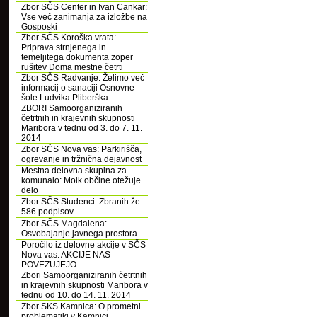
Zbor SČS Center in Ivan Cankar:
Vse več zanimanja za izložbe na
Gosposki
Zbor SČS Koroška vrata:
Priprava strnjenega in
temeljitega dokumenta zoper
rušitev Doma mestne četrti
Zbor SČS Radvanje: Želimo več
informacij o sanaciji Osnovne
šole Ludvika Pliberška
ZBORI Samoorganiziranih
četrtnih in krajevnih skupnosti
Maribora v tednu od 3. do 7. 11.
2014
Zbor SČS Nova vas: Parkirišča,
ogrevanje in tržnična dejavnost
Mestna delovna skupina za
komunalo: Molk občine otežuje
delo
Zbor SČS Studenci: Zbranih že
586 podpisov
Zbor SČS Magdalena:
Osvobajanje javnega prostora
Poročilo iz delovne akcije v SČS
Nova vas: AKCIJE NAS
POVEZUJEJO
Zbori Samoorganiziranih četrtnih
in krajevnih skupnosti Maribora v
tednu od 10. do 14. 11. 2014
Zbor SKS Kamnica: O prometni
problematiki v Kamnici