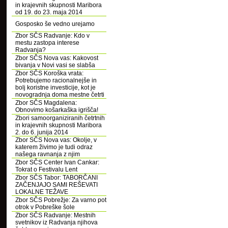
in krajevnih skupnosti Maribora
od 19. do 23. maja 2014
Gosposko še vedno urejamo
Zbor SČS Radvanje: Kdo v
mestu zastopa interese
Radvanja?
Zbor SČS Nova vas: Kakovost
bivanja v Novi vasi se slabša
Zbor SČS Koroška vrata:
Potrebujemo racionalnejše in
bolj koristne investicije, kot je
novogradnja doma mestne četrti
Zbor SČS Magdalena:
Obnovimo košarkaška igrišča!
Zbori samoorganiziranih četrtnih
in krajevnih skupnosti Maribora
2. do 6. junija 2014
Zbor SČS Nova vas: Okolje, v
katerem živimo je tudi odraz
našega ravnanja z njim
Zbor SČS Center Ivan Cankar:
Tokrat o Festivalu Lent
Zbor SČS Tabor: TABORČANI
ZAČENJAJO SAMI REŠEVATI
LOKALNE TEŽAVE
Zbor SČS Pobrežje: Za varno pot
otrok v Pobreške šole
Zbor SČS Radvanje: Mestnih
svetnikov iz Radvanja njihova