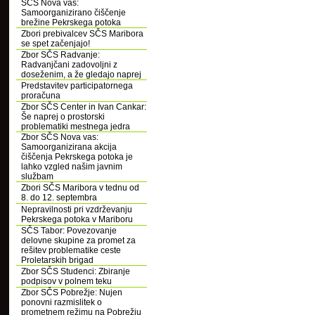
SČS Nova vas:
Samoorganizirano čiščenje
brežine Pekrskega potoka
Zbori prebivalcev SČS Maribora
se spet začenjajo!
Zbor SČS Radvanje:
Radvanjčani zadovoljni z
doseženim, a že gledajo naprej
Predstavitev participatornega
proračuna
Zbor SČS Center in Ivan Cankar:
Še naprej o prostorski
problematiki mestnega jedra
Zbor SČS Nova vas:
Samoorganizirana akcija
čiščenja Pekrskega potoka je
lahko vzgled našim javnim
službam
Zbori SČS Maribora v tednu od
8. do 12. septembra
Nepravilnosti pri vzdrževanju
Pekrskega potoka v Mariboru
SČS Tabor: Povezovanje
delovne skupine za promet za
rešitev problematike ceste
Proletarskih brigad
Zbor SČS Studenci: Zbiranje
podpisov v polnem teku
Zbor SČS Pobrežje: Nujen
ponovni razmislitek o
prometnem režimu na Pobrežju