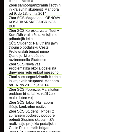
četrt ne zanima
Zbori samoorganiziranih četrtnih
in krajevnih skupnosti Maribora
od 9. do 13. junija 2014
Zbor SČS Magdalena: OBNOVA
KOŠARKARSKEGA IGRIŠČA
BO!
Zbor SČS Koroška vrata: Tudi v
Koroških vratih že razmišljali o
prihodnjih letih
SČS Studenci: Na jutrišnji javni
tribuni o podaljšku Ceste
Proleterskih brigad mimo
Qlandije, ki bi občutno
razbremenila Studence
Zbor SČS Nova vas:
Problematika okolja odslej na
dnevnem redu enkrat mesečno
Zbori samoorganiziranih četrtnih
in krajevnih skupnosti Maribora
od 16. do 20. junija 2014
Zbor SČS Pobrežje: Marsikateri
problem bi se lahko rešil že z
malo dobre volje
Zbor SČS Tabor: Na Taboru
iščejo konkretne rešitve
Zbor SČS Studenci: Pričeli z
zbiranjem podpisov podpore
pobudi Stopimo skupaj – ZA
realizacijo projekta podaljška
Ceste Proletarskih brigad