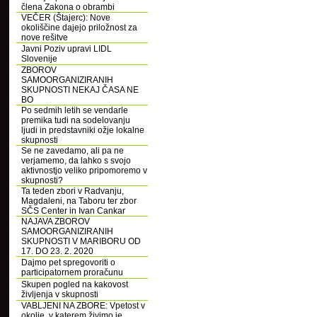
člena Zakona o obrambi
VEČER (Štajerc): Nove
okoliščine dajejo priložnost za
nove rešitve
Javni Poziv upravi LIDL
Slovenije
ZBOROV
SAMOORGANIZIRANIH
SKUPNOSTI NEKAJ ČASA NE
BO
Po sedmih letih se vendarle
premika tudi na sodelovanju
ljudi in predstavniki ožje lokalne
skupnosti
Se ne zavedamo, ali pa ne
verjamemo, da lahko s svojo
aktivnostjo veliko pripomoremo v
skupnosti?
Ta teden zbori v Radvanju,
Magdaleni, na Taboru ter zbor
SČS Center in Ivan Cankar
NAJAVA ZBOROV
SAMOORGANIZIRANIH
SKUPNOSTI V MARIBORU OD
17. DO 23. 2. 2020
Dajmo pet spregovoriti o
participatornem proračunu
Skupen pogled na kakovost
življenja v skupnosti
VABLJENI NA ZBORE: Vpetost v
okolje, v katerem živimo je