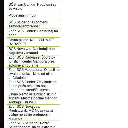
SČS Ivan Cankar: Ptroblemi se
še vrstijo
Pločevina in hrup
SČS Studenci: O pomenu
samoorganiziranosti
Zbor SČS Center: Center naj bo
eden
Javno pismo: KALIBRIRAJTE
RADARJE!
SČS Nova vas: Naslednji zbor
zagotovo v dvorani
Zbor SČS Radvanje: Športno-
turistični center Maribora brez
splošne ambulante
Zbor SČS Magdalena: Oblasti ne
izvajajo funkcij, ki se od njih
pričakujejo
Zbor SČS Center: Že v kratkem
bomo priča nekoliko bolj
urejenemu središču mesta
Javno pismo vstajniških skupin
županu Mestne občine Maribor,
Andreju Fištravcu
Zbor SČS Nova vas:
Predstavniki MČ Nova vas si
očitno ne želijo prebujenih
krajanov
Zbor SČS Studenci: Poziv
Studenčanom, da se aktivirajo!