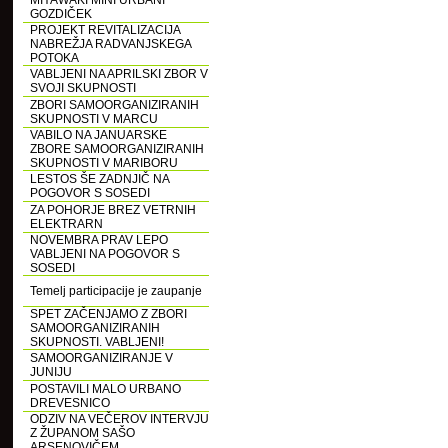
MIYAWAKI MINI URBANI
GOZDIČEK
PROJEKT REVITALIZACIJA
NABREŽJA RADVANJSKEGA
POTOKA
VABLJENI NA APRILSKI ZBOR V
SVOJI SKUPNOSTI
ZBORI SAMOORGANIZIRANIH
SKUPNOSTI V MARCU
VABILO NA JANUARSKE
ZBORE SAMOORGANIZIRANIH
SKUPNOSTI V MARIBORU
LESTOS ŠE ZADNJIČ NA
POGOVOR S SOSEDI
ZA POHORJE BREZ VETRNIH
ELEKTRARN
NOVEMBRA PRAV LEPO
VABLJENI NA POGOVOR S
SOSEDI
Temelj participacije je zaupanje
SPET ZAČENJAMO Z ZBORI
SAMOORGANIZIRANIH
SKUPNOSTI. VABLJENI!
SAMOORGANIZIRANJE V
JUNIJU
POSTAVILI MALO URBANO
DREVESNICO
ODZIV NA VEČEROV INTERVJU
Z ŽUPANOM SAŠO
ARSENOVIČEM