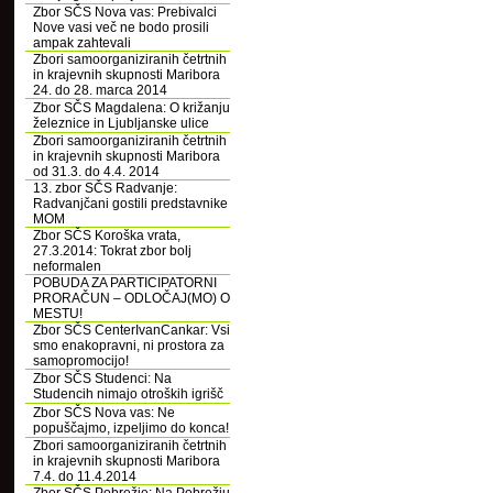
Zbor SČS Nova vas: Prebivalci
Nove vasi več ne bodo prosili
ampak zahtevali
Zbori samoorganiziranih četrtnih
in krajevnih skupnosti Maribora
24. do 28. marca 2014
Zbor SČS Magdalena: O križanju
železnice in Ljubljanske ulice
Zbori samoorganiziranih četrtnih
in krajevnih skupnosti Maribora
od 31.3. do 4.4. 2014
13. zbor SČS Radvanje:
Radvanjčani gostili predstavnike
MOM
Zbor SČS Koroška vrata,
27.3.2014: Tokrat zbor bolj
neformalen
POBUDA ZA PARTICIPATORNI
PRORAČUN – ODLOČAJ(MO) O
MESTU!
Zbor SČS CenterIvanCankar: Vsi
smo enakopravni, ni prostora za
samopromocijo!
Zbor SČS Studenci: Na
Studencih nimajo otroških igrišč
Zbor SČS Nova vas: Ne
popuščajmo, izpeljimo do konca!
Zbori samoorganiziranih četrtnih
in krajevnih skupnosti Maribora
7.4. do 11.4.2014