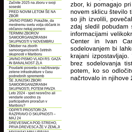
Začnite 2025 na zboru v svoji
zbor, ki pomagajo pri
soseski
novem sklicu število 
PRED NOVIM LETOM ŠE NA
ZBOR
so jih izvolili, pov
JAVNO PISMO: Pokažite, da
mestnemu svetu volja občank in
zdaj sledil pobudam 
občanov nekaj pomeni
informacijami velikokr
TERMINI ZBOROV
SAMOORGANIZIRANIH
Center in Ivan Ca
SKUPNOSTI V NOVEMBRU
Oktober na zborih
sodelovanjem bi lahk
samoorganiziranih četrtnih
skupnosti v Mariboru
krajani izpostavljaj
JAVNO PISMO VLADI RS: GAZA
brez sodelovanja tis
IN BANALNOST ZLA
Poudarki posveta o načrtovanju
potem, ko so odločit
zelene infrastrukture v času
podnebnih sprememb
načrtovalo in njihove 
ŠE JUNIJSKI ZBORI
SAMOORGANIZIRANIH
SKUPNOSTI, POTEM PAVZA
Leto 2024 - spet nesrečno ali
vendarle usodno za
participativni proračun v
Mariboru?
ODPRTI PROSTORI ZA
RAZPRAVO O SKUPNOSTI –
MAJ 24
DREVESNICA POD STREHO,
PRVA DREVESCA ŽE V ZEMLJI