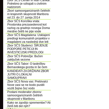
Zbor SČS Center in Ivan Cankar:
Potrebno je vztrajati s civilnim
nadzorom
Zbori samoorganiziranih četrtnih
in krajevnih skupnosti Maribora
od 23. do 27. junija 2014
Zbor SČS Koroška vrata:
Prostorska prezasedenost kot
razlog za gradnjo novega Doma
mestne četrti ne pije vode
Zbor SČS Magdalena: Usklajeni
predlogi komunalnih projektov v
magdaleni za naslednji dve leti
Zbor SČS Studenci: ŠIRJENJE
PODPORE PETICIJI IN
INVESTICIJSKI PREDLOGI
Zbor SČS Pobrežje: Bučen
zaključek sezone
Zbor SČS Tabor: O lastništvu
Bernavskega gozda in še čem
KANDIDATI ZA DRŽAVNI ZBOR
JUTRI O LOKALNI
SAMOUPRAVI
Zbor SČS Nova vas: Prebivalci
Nove vasi se ne bodo pustili
voziti žejne čez vodo
Postani moderator zborov
samoorganiziranih četrtnih
skupnosti v Mariboru
Kako se zgodijo spremembe? Ali
želiš biti del njih?