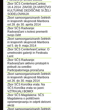
Zbor SČS CenterIvanCankar,
16.4.2014: ZAVOD ZA VARSTVO
KULTURNE DEDIŠČINE SI ŽELI
SODELOVANJA
Zbori samoorganiziranih četrtnih
in krajevnih skupnosti Maribora
od 28. do 30. aprila 2014
Zbor SČS Radvanje:
Radvanjčani s kolesi premerili
svojo četrt
Zbori samoorganiziranih četrtnih
in krajevnih skupnosti Maribora
od 5. do 9. maja 2014
Zbor SČS CenterIvanCankar: O
umetnostni galeriji in Festivalu
Lent
Zbor SČS Radvanje:
Radvanjčani aktivno pristopili k
pobudi za uvedbo
Participatornega proračuna
Zbori samoorganiziranih četrtnih
in krajevnih skupnosti Maribora
od 26. do 30. maja 2014
Zbor SČS Koroška vrata: Na
SČS Koroška vrata so jasni:
VZTRAJALI BOMO!
Zbor SČS Magdalena: SČS
Magdalena o političnem
opismenjevanju in odprti delovni
akciji
Zbori samoorganiziranih četrtnih