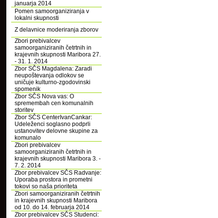
januarja 2014
Pomen samoorganiziranja v
lokalni skupnosti
Z delavnice moderiranja zborov
Zbori prebivalcev
samoorganiziranih četrtnih in
krajevnih skupnosti Maribora 27.
- 31. 1. 2014
Zbor SČS Magdalena: Zaradi
neupoštevanja odlokov se
uničuje kulturno-zgodovinski
spomenik
Zbor SČS Nova vas: O
spremembah cen komunalnih
storitev
Zbor SČS CenterIvanCankar:
Udeleženci soglasno podprli
ustanovitev delovne skupine za
komunalo
Zbori prebivalcev
samoorganiziranih četrtnih in
krajevnih skupnosti Maribora 3. -
7. 2. 2014
Zbor prebivalcev SČS Radvanje:
Uporaba prostora in prometni
tokovi so naša prioriteta
Zbori samoorganiziranih četrtnih
in krajevnih skupnosti Maribora
od 10. do 14. februarja 2014
Zbor prebivalcev SČS Studenci: