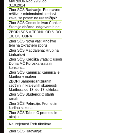
MARIBORA od 29.9. do
3.10.2014
Zbor SČS Radvanje: Enostavne
rešitve z minimalnimi sredstvi -
zakaj se potem ne uresničijo?
Zbor SČS Center in Ivan Cankar:
Sram je občane, odgovornih ne
ZBORI SČS V TEDNU OD 6. DO
10. OKTOBRA
Zbor SČS Nova vas: Mnoštvo
tem na tokratnem zboru
Zbor SČS Magdalena: Hrup na
Linhartovi
Zbor SČS Koroška vrata: O usodi
Doma MČ Koroška vrata ni
konsenza
Zbor SČS Kamnica: Kamnica je
Maribor v malem
ZBORI Samoorganiziranih
četrtnih in krajevnih skupnosti
Maribora od 13. do 17. oktobra
Zbor SČS Studenci: O starih
ranah
Zbor SČS Pobrežje: Promet in
kurilna sezona
Zbor SČS Tabor: O prometu in
okolju
Neurejenost Treh ribnikov
Zbor SČS Radvanje: