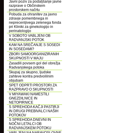
Javni poziv za podaljšanje javne
razprave o Občinskem
prostorskem načrtu
Pobuda za ohranitev za javno
zdravje pomembnega in
neprecenljivega zelenega fonda
pri Kliniki za ginekologijo in
perinatologijo
V SOBOTO VABLJENI OB
RADVANJSKI POTOK
KAM NA SREČANJE S SOSEDI
IN SOSEDAMI?
ZBORI SAMOORGANIZIRANIH
SKUPNOSTI V MAJU
Zasadili povsem gol del obrežja
Radvanjskega potoka
Skupaj za skupno, ljudske
zahteve kontra predvolilnim
objubam
SPET ODPRTI PROSTORI ZA
RAZPRAVO O SKUPNOSTI
V MIYAWAKI NAMESTILI
GNEZDILNICE IN
NETOPIRNICE
S SPREHODA KAČJI PASTIRJI
IN DRUGI PREBIVALCI NAŠIH
POTOKOV
S SPREHODA DNEVNI IN
NOČNI LETALCI OB
RADVANJSKEM POTOKU
VABLJENI NA NARAVOSLOVNE