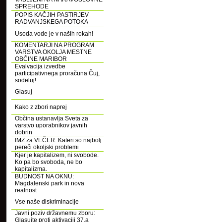
SPREHODE
POPIS KAČJIH PASTIRJEV
RADVANJSKEGA POTOKA
Usoda vode je v naših rokah!
KOMENTARJI NA PROGRAM
VARSTVA OKOLJA MESTNE
OBČINE MARIBOR
Evalvacija izvedbe
participativnega proračuna Čuj,
sodeluj!
Glasuj
Kako z zbori naprej
Občina ustanavlja Sveta za
varstvo uporabnikov javnih
dobrin
IMZ za VEČER: Kateri so najbolj
pereči okoljski problemi
Kjer je kapitalizem, ni svobode.
Ko pa bo svoboda, ne bo
kapitalizma.
BUDNOST NA OKNU:
Magdalenski park in nova
realnost
Vse naše diskriminacije
Javni poziv državnemu zboru:
Glasujte proti aktivaciji 37.a