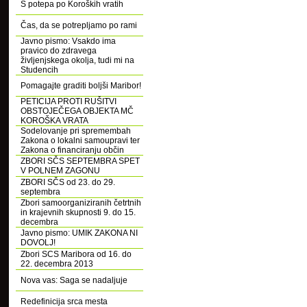
S potepa po Koroških vratih
Čas, da se potrepljamo po rami
Javno pismo: Vsakdo ima
pravico do zdravega
življenjskega okolja, tudi mi na
Studencih
Pomagajte graditi boljši Maribor!
PETICIJA PROTI RUŠITVI
OBSTOJEČEGA OBJEKTA MČ
KOROŠKA VRATA
Sodelovanje pri spremembah
Zakona o lokalni samoupravi ter
Zakona o financiranju občin
ZBORI SČS SEPTEMBRA SPET
V POLNEM ZAGONU
ZBORI SČS od 23. do 29.
septembra
Zbori samoorganiziranih četrtnih
in krajevnih skupnosti 9. do 15.
decembra
Javno pismo: UMIK ZAKONA NI
DOVOLJ!
Zbori SCS Maribora od 16. do
22. decembra 2013
Nova vas: Saga se nadaljuje
Redefinicija srca mesta