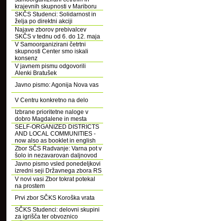
krajevnih skupnosti v Mariboru
SKČS Studenci: Solidarnost in
želja po direktni akciji
Najave zborov prebivalcev
SKČS v tednu od 6. do 12. maja
V Samoorganizirani četrtni
skupnosti Center smo iskali
konsenz
V javnem pismu odgovorili
Alenki Bratušek
Javno pismo: Agonija Nova vas
V Centru konkretno na delo
Izbrane prioritetne naloge v
dobro Magdalene in mesta
SELF-ORGANIZED DISTRICTS
AND LOCAL COMMUNITIES -
now also as booklet in english
Zbor SČS Radvanje: Varna pot v
šolo in nezavarovan daljnovod
Javno pismo vsled ponedeljkovi
izredni seji Državnega zbora RS
V novi vasi Zbor tokrat potekal
na prostem
Prvi zbor SČKS Koroška vrata
SČKS Studenci: delovni skupini
za igrišča ter obvoznico