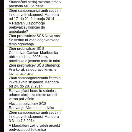
Studenčani sedaj razpravljamo v
prostorih MČ Studenci
Zbori samoorganiziranih četrtnih
in krajevnih skupnosti Maribora
od 17. do 21. februarja 2014
V Radvanju s pomočjo
prebivalcev končno do
ambulante?
Zbor prebivalcev SČS Nova vas:
Še vedno ni vseh odgovorov na
temo ogrevanja
Zbor prebivalcev SČS
CenterIvanCankar: Mariborska
občina od leta 2005 brez
pravilnika o javnem redu in miru
Zbor prebivalcev SČS Studenci:
Prvi korak za odpravo krivic je
javna razprava
Zbori samoorganiziranih četrtnih
in krajevnih skupnosti Maribora
od 24. do 28. 2. 2014
Radvanjčani bodo to soboto z
udarno akcijo za otroke uredili
varno pot v šolo
Akcija prebivalcev SČS
Radvanje: Varno do Ludvika
Zbori samoorganiziranih četrtnih
in krajevnih skupnosti Maribora
3.3. do 7.3.2014
V Magdaleni želijo videti projekt
podvoza pod železnico