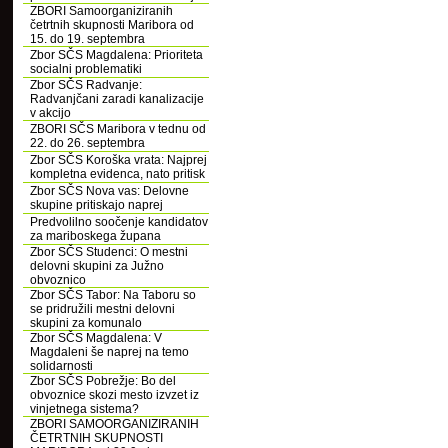
ZBORI Samoorganiziranih
četrtnih skupnosti Maribora od
15. do 19. septembra
Zbor SČS Magdalena: Prioriteta
socialni problematiki
Zbor SČS Radvanje:
Radvanjčani zaradi kanalizacije
v akcijo
ZBORI SČS Maribora v tednu od
22. do 26. septembra
Zbor SČS Koroška vrata: Najprej
kompletna evidenca, nato pritisk
Zbor SČS Nova vas: Delovne
skupine pritiskajo naprej
Predvolilno soočenje kandidatov
za mariboskega župana
Zbor SČS Studenci: O mestni
delovni skupini za Južno
obvoznico
Zbor SČS Tabor: Na Taboru so
se pridružili mestni delovni
skupini za komunalo
Zbor SČS Magdalena: V
Magdaleni še naprej na temo
solidarnosti
Zbor SČS Pobrežje: Bo del
obvoznice skozi mesto izvzet iz
vinjetnega sistema?
ZBORI SAMOORGANIZIRANIH
ČETRTNIH SKUPNOSTI