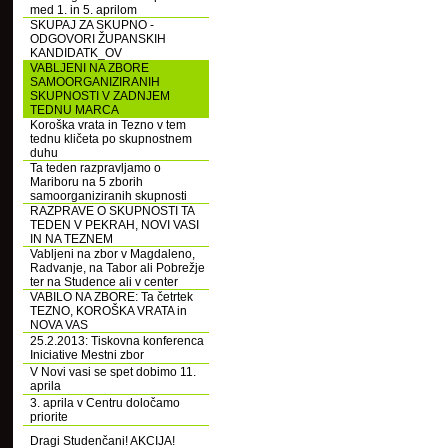
med 1. in 5. aprilom
SKUPAJ ZA SKUPNO -
ODGOVORI ŽUPANSKIH
KANDIDATK_OV
VABLJENI NA ZBORE
SAMOORGANIZIRANIH
SKUPNOSTI V ZADNJEM
TEDNU MARCA
Koroška vrata in Tezno v tem
tednu kličeta po skupnostnem
duhu
Ta teden razpravljamo o
Mariboru na 5 zborih
samoorganiziranih skupnosti
RAZPRAVE O SKUPNOSTI TA
TEDEN V PEKRAH, NOVI VASI
IN NA TEZNEM
Vabljeni na zbor v Magdaleno,
Radvanje, na Tabor ali Pobrežje
ter na Studence ali v center
VABILO NA ZBORE: Ta četrtek
TEZNO, KOROŠKA VRATA in
NOVA VAS
25.2.2013: Tiskovna konferenca
Iniciative Mestni zbor
V Novi vasi se spet dobimo 11.
aprila
3. aprila v Centru določamo
priorite
Dragi Studenčani! AKCIJA!