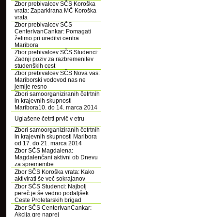
Zbor prebivalcev SČS Koroška
vrata: Zaparkirana MČ Koroška
vrata
Zbor prebivalcev SČS
CenterIvanCankar: Pomagati
želimo pri ureditvi centra
Maribora
Zbor prebivalcev SČS Studenci:
Zadnji poziv za razbremenitev
studenških cest
Zbor prebivalcev SČS Nova vas:
Mariborski vodovod nas ne
jemlje resno
Zbori samoorganiziranih četrtnih
in krajevnih skupnosti
Maribora10. do 14. marca 2014
Uglašene četrti prvič v etru
Zbori samoorganiziranih četrtnih
in krajevnih skupnosti Maribora
od 17. do 21. marca 2014
Zbor SČS Magdalena:
Magdalenčani aktivni ob Dnevu
za spremembe
Zbor SČS Koroška vrata: Kako
aktivirati še več sokrajanov
Zbor SČS Studenci: Najbolj
pereč je še vedno podaljšek
Ceste Proletarskih brigad
Zbor SČS CenterIvanCankar:
Akcija gre naprej