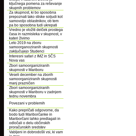
ključnega pomena za reševanje
skupnih problemov
Za skupnost, ki bo sposobna
prepoznati tako stiske soljudi kot
samovoljo oblastnikov, ob tem
pa bo sposobna tudi ukrepati
Vredno je vložiti delček prostega
časa in razmisleka v skupnost, v
kateri živimo
Leto 2019 na zboru
samoorganoziranih skupnosti
zaključujejo Studenci
Interesni safari z IMZ in SČS
Nova vas
Zbori samoorganiziranih
skupnosti v Mariboru
Veseli december na zborih
samoorganiziranih skupnosti
manj prazničen
Zbori samoorganiziranih
skupnosti v Mariboru v zadnjem
tednu novembra
Povezani v problemih
Kako prepričati odgovorne, da
bodo tudi Mariborčanke in
Mariborčani lahko predlagali in
odločali o delu občinskih
proračunskih sredstev
Vabljeni in dobrodošli vsi, ki vam