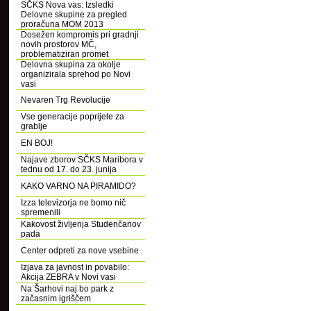
SČKS Nova vas: Izsledki
Delovne skupine za pregled
proračuna MOM 2013
Dosežen kompromis pri gradnji
novih prostorov MČ,
problematiziran promet
Delovna skupina za okolje
organizirala sprehod po Novi
vasi
Nevaren Trg Revolucije
Vse generacije poprijele za
grablje
EN BOJ!
Najave zborov SČKS Maribora v
tednu od 17. do 23. junija
KAKO VARNO NA PIRAMIDO?
Izza televizorja ne bomo nič
spremenili
Kakovost življenja Studenčanov
pada
Center odpreti za nove vsebine
Izjava za javnost in povabilo:
Akcija ZEBRA v Novi vasi
Na Šarhovi naj bo park z
začasnim igriščem