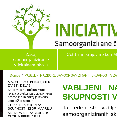
Zakaj
Četrtni in krajevni zbori 
samoorganiziranje
v lokalnem okolju
Domov
VABLJENI NA ZBORE SAMOORGANIZIRANIH SKUPNOSTI V 
S SOSEDI SOOBLIKUJ, KJER
VABLJENI N
ŽIVIŠ IN DELAŠ
Kako Mestna občina Maribor
izvaja projekte participativnega
SKUPNOSTI 
proračuna in zakaj je izvedbi
zelo težko slediti?
ODPRTI PROSTORI ZA
Ta teden ste vablj
SKUPNOST - ZBORI V APRILU
samoorganiziranih sku
AKTIVIRAJ SE ZA SKUPNOST -
ZBORI V FEBRUARJU