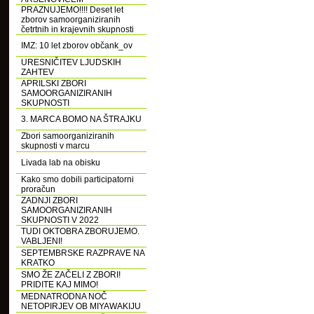
PRAZNUJEMO!!!! Deset let
zborov samoorganiziranih
četrtnih in krajevnih skupnosti
IMZ: 10 let zborov občank_ov
URESNIČITEV LJUDSKIH
ZAHTEV
APRILSKI ZBORI
SAMOORGANIZIRANIH
SKUPNOSTI
3. MARCA BOMO NA ŠTRAJKU
Zbori samoorganiziranih
skupnosti v marcu
Livada lab na obisku
Kako smo dobili participatorni
proračun
ZADNJI ZBORI
SAMOORGANIZIRANIH
SKUPNOSTI V 2022
TUDI OKTOBRA ZBORUJEMO.
VABLJENI!
SEPTEMBRSKE RAZPRAVE NA
KRATKO
SMO ŽE ZAČELI Z ZBORI!
PRIDITE KAJ MIMO!
MEDNATRODNA NOČ
NETOPIRJEV OB MIYAWAKIJU