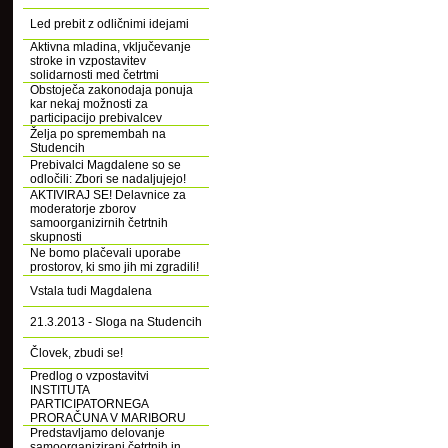
Led prebit z odličnimi idejami
Aktivna mladina, vključevanje
stroke in vzpostavitev
solidarnosti med četrtmi
Obstoječa zakonodaja ponuja
kar nekaj možnosti za
participacijo prebivalcev
Želja po spremembah na
Studencih
Prebivalci Magdalene so se
odločili: Zbori se nadaljujejo!
AKTIVIRAJ SE! Delavnice za
moderatorje zborov
samoorganizirnih četrtnih
skupnosti
Ne bomo plačevali uporabe
prostorov, ki smo jih mi zgradili!
Vstala tudi Magdalena
21.3.2013 - Sloga na Studencih
Človek, zbudi se!
Predlog o vzpostavitvi
INSTITUTA
PARTICIPATORNEGA
PRORAČUNA V MARIBORU
Predstavljamo delovanje
samoorganizirani četrtnih in