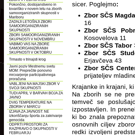
sicer. Poglejmo
:
Pokončno, dostojanstveno in
tovariško v novem letu na zborih
samoorganiziranih skupnosti v
Zbor SČS Magda
Mariboru
16
ZADNJI LETOŠNJI ZBORI
SAMOORGANIZIRANIH
Zbor SČS Pob
SKUPNOSTI
ZBORI SAMOORGANIZIRANIH
Kosovelova 11
SKUPNOSTI V NOVEMBRU
VABIMO VAS NA ZBORE
Zbor SČS Tabor
SAMOORGANIZIRANIH
Zbor SČS Stud
SKUPNOSTI V OKTOBRU
Erjavčeva 43
Trmasto v trinajsti krog
Javni poziv Mestnemu svetu
Zbor SČS Center
MOM: Preprečite ponovno
prijateljev mladi
mrcvarjenje participativnega
proračuna
VABLJENI NA MAJSKI ZBOR V
Krajanke in krajani, k
SVOJI SKUPNOSTI
Na zborih se ne preš
TUDI APRIL V BARVAH BOJA ZA
JAVNO
temveč se poslušajo
DVIG TEMPERATURE NA
ZBORIH V MARCU
izpostavljen. In prene
IZJAVA ZA JAVNOST: NE
ki bo znala prepoznat
izkoriščanju športa za zakrivanje
genocida
osnovnih ciljev zbor
ODPRTI PROSTORI ZA
RAZPRAVO O SKUPNOSTI V
redki izvoljeni predst
FEBRUARJU