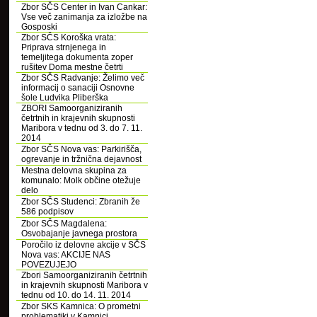
Zbor SČS Center in Ivan Cankar:
Vse več zanimanja za izložbe na
Gosposki
Zbor SČS Koroška vrata:
Priprava strnjenega in
temeljitega dokumenta zoper
rušitev Doma mestne četrti
Zbor SČS Radvanje: Želimo več
informacij o sanaciji Osnovne
šole Ludvika Pliberška
ZBORI Samoorganiziranih
četrtnih in krajevnih skupnosti
Maribora v tednu od 3. do 7. 11.
2014
Zbor SČS Nova vas: Parkirišča,
ogrevanje in tržnična dejavnost
Mestna delovna skupina za
komunalo: Molk občine otežuje
delo
Zbor SČS Studenci: Zbranih že
586 podpisov
Zbor SČS Magdalena:
Osvobajanje javnega prostora
Poročilo iz delovne akcije v SČS
Nova vas: AKCIJE NAS
POVEZUJEJO
Zbori Samoorganiziranih četrtnih
in krajevnih skupnosti Maribora v
tednu od 10. do 14. 11. 2014
Zbor SKS Kamnica: O prometni
problematiki v Kamnici