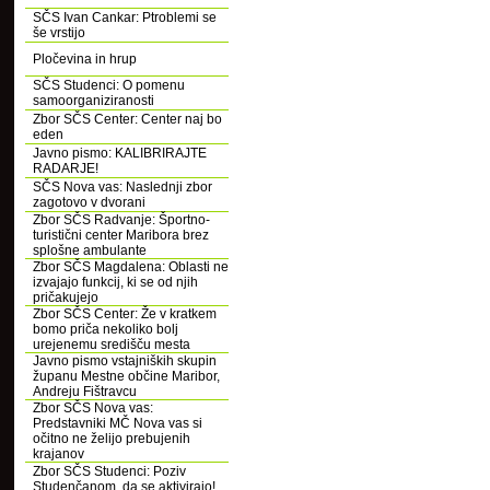
SČS Ivan Cankar: Ptroblemi se
še vrstijo
Pločevina in hrup
SČS Studenci: O pomenu
samoorganiziranosti
Zbor SČS Center: Center naj bo
eden
Javno pismo: KALIBRIRAJTE
RADARJE!
SČS Nova vas: Naslednji zbor
zagotovo v dvorani
Zbor SČS Radvanje: Športno-
turistični center Maribora brez
splošne ambulante
Zbor SČS Magdalena: Oblasti ne
izvajajo funkcij, ki se od njih
pričakujejo
Zbor SČS Center: Že v kratkem
bomo priča nekoliko bolj
urejenemu središču mesta
Javno pismo vstajniških skupin
županu Mestne občine Maribor,
Andreju Fištravcu
Zbor SČS Nova vas:
Predstavniki MČ Nova vas si
očitno ne želijo prebujenih
krajanov
Zbor SČS Studenci: Poziv
Studenčanom, da se aktivirajo!