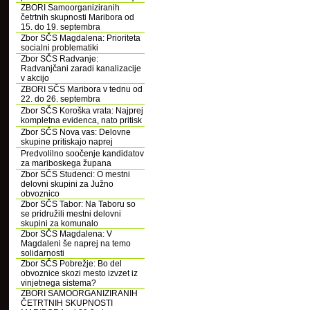
ZBORI Samoorganiziranih
četrtnih skupnosti Maribora od
15. do 19. septembra
Zbor SČS Magdalena: Prioriteta
socialni problematiki
Zbor SČS Radvanje:
Radvanjčani zaradi kanalizacije
v akcijo
ZBORI SČS Maribora v tednu od
22. do 26. septembra
Zbor SČS Koroška vrata: Najprej
kompletna evidenca, nato pritisk
Zbor SČS Nova vas: Delovne
skupine pritiskajo naprej
Predvolilno soočenje kandidatov
za mariboskega župana
Zbor SČS Studenci: O mestni
delovni skupini za Južno
obvoznico
Zbor SČS Tabor: Na Taboru so
se pridružili mestni delovni
skupini za komunalo
Zbor SČS Magdalena: V
Magdaleni še naprej na temo
solidarnosti
Zbor SČS Pobrežje: Bo del
obvoznice skozi mesto izvzet iz
vinjetnega sistema?
ZBORI SAMOORGANIZIRANIH
ČETRTNIH SKUPNOSTI