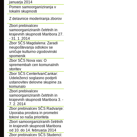
januarja 2014
Pomen samoorganiziranja v
lokalni skupnosti
Z delavnice moderiranja zborov
Zbori prebivalcev
samoorganiziranih četrtnih in
krajevnih skupnosti Maribora 27.
- 31. 1. 2014
Zbor SČS Magdalena: Zaradi
neupoštevanja odlokov se
uničuje kulturno-zgodovinski
spomenik
Zbor SČS Nova vas: O
spremembah cen komunalnih
storitev
Zbor SČS CenterIvanCankar:
Udeleženci soglasno podprli
ustanovitev delovne skupine za
komunalo
Zbori prebivalcev
samoorganiziranih četrtnih in
krajevnih skupnosti Maribora 3. -
7. 2. 2014
Zbor prebivalcev SČS Radvanje:
Uporaba prostora in prometni
tokovi so naša prioriteta
Zbori samoorganiziranih četrtnih
in krajevnih skupnosti Maribora
od 10. do 14. februarja 2014
Zbor prebivalcev SČS Studenci: