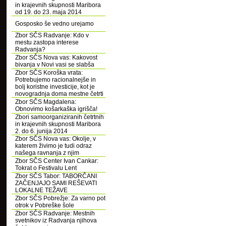
in krajevnih skupnosti Maribora
od 19. do 23. maja 2014
Gosposko še vedno urejamo
Zbor SČS Radvanje: Kdo v
mestu zastopa interese
Radvanja?
Zbor SČS Nova vas: Kakovost
bivanja v Novi vasi se slabša
Zbor SČS Koroška vrata:
Potrebujemo racionalnejše in
bolj koristne investicije, kot je
novogradnja doma mestne četrti
Zbor SČS Magdalena:
Obnovimo košarkaška igrišča!
Zbori samoorganiziranih četrtnih
in krajevnih skupnosti Maribora
2. do 6. junija 2014
Zbor SČS Nova vas: Okolje, v
katerem živimo je tudi odraz
našega ravnanja z njim
Zbor SČS Center Ivan Cankar:
Tokrat o Festivalu Lent
Zbor SČS Tabor: TABORČANI
ZAČENJAJO SAMI REŠEVATI
LOKALNE TEŽAVE
Zbor SČS Pobrežje: Za varno pot
otrok v Pobreške šole
Zbor SČS Radvanje: Mestnih
svetnikov iz Radvanja njihova