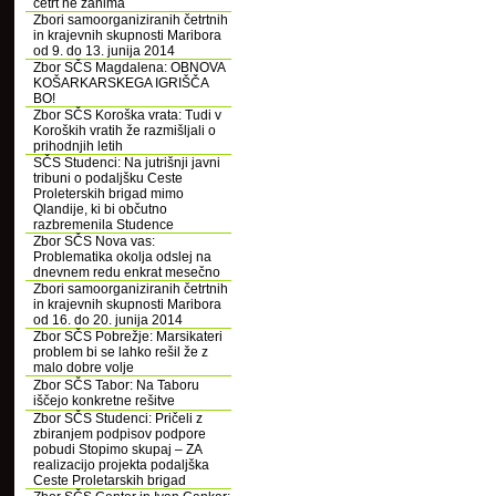
četrt ne zanima
Zbori samoorganiziranih četrtnih
in krajevnih skupnosti Maribora
od 9. do 13. junija 2014
Zbor SČS Magdalena: OBNOVA
KOŠARKARSKEGA IGRIŠČA
BO!
Zbor SČS Koroška vrata: Tudi v
Koroških vratih že razmišljali o
prihodnjih letih
SČS Studenci: Na jutrišnji javni
tribuni o podaljšku Ceste
Proleterskih brigad mimo
Qlandije, ki bi občutno
razbremenila Studence
Zbor SČS Nova vas:
Problematika okolja odslej na
dnevnem redu enkrat mesečno
Zbori samoorganiziranih četrtnih
in krajevnih skupnosti Maribora
od 16. do 20. junija 2014
Zbor SČS Pobrežje: Marsikateri
problem bi se lahko rešil že z
malo dobre volje
Zbor SČS Tabor: Na Taboru
iščejo konkretne rešitve
Zbor SČS Studenci: Pričeli z
zbiranjem podpisov podpore
pobudi Stopimo skupaj – ZA
realizacijo projekta podaljška
Ceste Proletarskih brigad