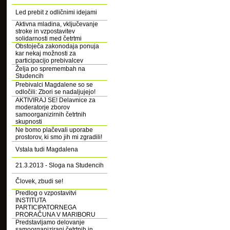
Led prebit z odličnimi idejami
Aktivna mladina, vključevanje
stroke in vzpostavitev
solidarnosti med četrtmi
Obstoječa zakonodaja ponuja
kar nekaj možnosti za
participacijo prebivalcev
Želja po spremembah na
Studencih
Prebivalci Magdalene so se
odločili: Zbori se nadaljujejo!
AKTIVIRAJ SE! Delavnice za
moderatorje zborov
samoorganizirnih četrtnih
skupnosti
Ne bomo plačevali uporabe
prostorov, ki smo jih mi zgradili!
Vstala tudi Magdalena
21.3.2013 - Sloga na Studencih
Človek, zbudi se!
Predlog o vzpostavitvi
INSTITUTA
PARTICIPATORNEGA
PRORAČUNA V MARIBORU
Predstavljamo delovanje
samoorganizirani četrtnih in