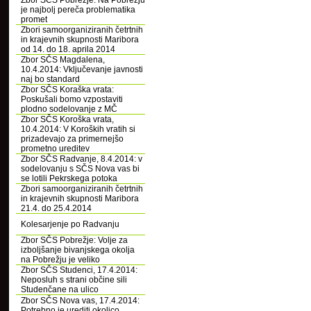
Zbor SČS Pobrežje: Na Pobrežju
je najbolj pereča problematika
promet
Zbori samoorganiziranih četrtnih
in krajevnih skupnosti Maribora
od 14. do 18. aprila 2014
Zbor SČS Magdalena,
10.4.2014: Vključevanje javnosti
naj bo standard
Zbor SČS Koraška vrata:
Poskušali bomo vzpostaviti
plodno sodelovanje z MČ
Zbor SČS Koroška vrata,
10.4.2014: V Koroških vratih si
prizadevajo za primernejšo
prometno ureditev
Zbor SČS Radvanje, 8.4.2014: v
sodelovanju s SČS Nova vas bi
se lotili Pekrskega potoka
Zbori samoorganiziranih četrtnih
in krajevnih skupnosti Maribora
21.4. do 25.4.2014
Kolesarjenje po Radvanju
Zbor SČS Pobrežje: Volje za
izboljšanje bivanjskega okolja
na Pobrežju je veliko
Zbor SČS Studenci, 17.4.2014:
Neposluh s strani občine sili
Studenčane na ulico
Zbor SČS Nova vas, 17.4.2014:
Potrebno je urediti okolico