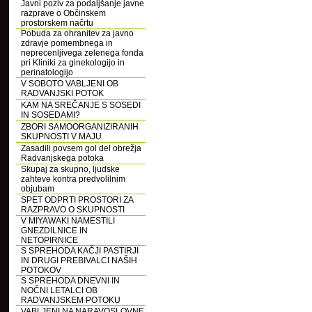
Javni poziv za podaljšanje javne
razprave o Občinskem
prostorskem načrtu
Pobuda za ohranitev za javno
zdravje pomembnega in
neprecenljivega zelenega fonda
pri Kliniki za ginekologijo in
perinatologijo
V SOBOTO VABLJENI OB
RADVANJSKI POTOK
KAM NA SREČANJE S SOSEDI
IN SOSEDAMI?
ZBORI SAMOORGANIZIRANIH
SKUPNOSTI V MAJU
Zasadili povsem gol del obrežja
Radvanjskega potoka
Skupaj za skupno, ljudske
zahteve kontra predvolilnim
objubam
SPET ODPRTI PROSTORI ZA
RAZPRAVO O SKUPNOSTI
V MIYAWAKI NAMESTILI
GNEZDILNICE IN
NETOPIRNICE
S SPREHODA KAČJI PASTIRJI
IN DRUGI PREBIVALCI NAŠIH
POTOKOV
S SPREHODA DNEVNI IN
NOČNI LETALCI OB
RADVANJSKEM POTOKU
VABLJENI NA NARAVOSLOVNE