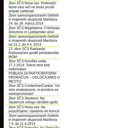
Zbor SČS Nova vas: Prebivalci
Nove vasi več ne bodo prosili
ampak zahtevali
Zbori samoorganiziranih četrtnih
in krajevnih skupnosti Maribora
24. do 28. marca 2014
Zbor SČS Magdalena: O križanju
železnice in Ljubljanske ulice
Zbori samoorganiziranih četrtnih
in krajevnih skupnosti Maribora
od 31.3. do 4.4. 2014
13. zbor SČS Radvanje:
Radvanjčani gostili predstavnike
MOM
Zbor SČS Koroška vrata,
27.3.2014: Tokrat zbor bolj
neformalen
POBUDA ZA PARTICIPATORNI
PRORAČUN – ODLOČAJ(MO) O
MESTU!
Zbor SČS CenterIvanCankar: Vsi
smo enakopravni, ni prostora za
samopromocijo!
Zbor SČS Studenci: Na
Studencih nimajo otroških igrišč
Zbor SČS Nova vas: Ne
popuščajmo, izpeljimo do konca!
Zbori samoorganiziranih četrtnih
in krajevnih skupnosti Maribora
7.4. do 11.4.2014