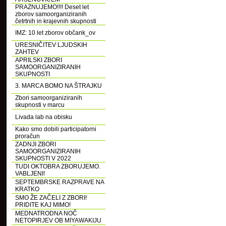
PRAZNUJEMO!!!! Deset let
zborov samoorganiziranih
četrtnih in krajevnih skupnosti
IMZ: 10 let zborov občank_ov
URESNIČITEV LJUDSKIH
ZAHTEV
APRILSKI ZBORI
SAMOORGANIZIRANIH
SKUPNOSTI
3. MARCA BOMO NA ŠTRAJKU
Zbori samoorganiziranih
skupnosti v marcu
Livada lab na obisku
Kako smo dobili participatorni
proračun
ZADNJI ZBORI
SAMOORGANIZIRANIH
SKUPNOSTI V 2022
TUDI OKTOBRA ZBORUJEMO.
VABLJENI!
SEPTEMBRSKE RAZPRAVE NA
KRATKO
SMO ŽE ZAČELI Z ZBORI!
PRIDITE KAJ MIMO!
MEDNATRODNA NOČ
NETOPIRJEV OB MIYAWAKIJU