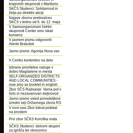
krajevnih skupnosti v Mariboru
SKČS Studenci: Solidarnost in
želja po direktni akciji
Najave zborov prebivalcev
SKČS v tednu od 6. do 12. maja
V Samoorganizirani četrtni
skupnosti Center smo iskali
konsenz
V javnem pismu odgovorili
Alenki Bratušek
Javno pismo: Agonija Nova vas
V Centru konkretno na delo
Izbrane prioritetne naloge v
dobro Magdalene in mesta
SELF-ORGANIZED DISTRICTS
AND LOCAL COMMUNITIES -
now also as booklet in english
Zbor SČS Radvanje: Varna pot v
šolo in nezavarovan daljnovod
Javno pismo vsled ponedeljkovi
izredni seji Državnega zbora RS
V novi vasi Zbor tokrat potekal
na prostem
Prvi zbor SČKS Koroška vrata
SČKS Studenci: delovni skupini
za igrišča ter obvoznico