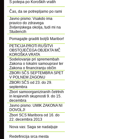
S potepa po Koroških vratih
Čas, da se potrepljamo po rami
Javno pismo: Vsakdo ima
pravico do zdravega
življenjskega okolja, tudi mi na
Studencih
Pomagajte graditi boljši Maribor!
PETICIJA PROTI RUŠITVI
OBSTOJEČEGA OBJEKTA MČ
KOROŠKA VRATA
Sodelovanje pri spremembah
Zakona o lokalni samoupravi ter
Zakona o financiranju občin
ZBORI SČS SEPTEMBRA SPET
V POLNEM ZAGONU
ZBORI SČS od 23. do 29.
septembra
Zbori samoorganiziranih četrtnih
in krajevnih skupnosti 9. do 15.
decembra
Javno pismo: UMIK ZAKONA NI
DOVOLJ!
Zbori SCS Maribora od 16. do
22. decembra 2013
Nova vas: Saga se nadaljuje
Redefinicija srca mesta