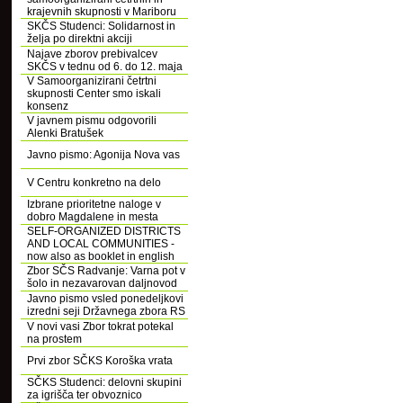
krajevnih skupnosti v Mariboru
SKČS Studenci: Solidarnost in
želja po direktni akciji
Najave zborov prebivalcev
SKČS v tednu od 6. do 12. maja
V Samoorganizirani četrtni
skupnosti Center smo iskali
konsenz
V javnem pismu odgovorili
Alenki Bratušek
Javno pismo: Agonija Nova vas
V Centru konkretno na delo
Izbrane prioritetne naloge v
dobro Magdalene in mesta
SELF-ORGANIZED DISTRICTS
AND LOCAL COMMUNITIES -
now also as booklet in english
Zbor SČS Radvanje: Varna pot v
šolo in nezavarovan daljnovod
Javno pismo vsled ponedeljkovi
izredni seji Državnega zbora RS
V novi vasi Zbor tokrat potekal
na prostem
Prvi zbor SČKS Koroška vrata
SČKS Studenci: delovni skupini
za igrišča ter obvoznico