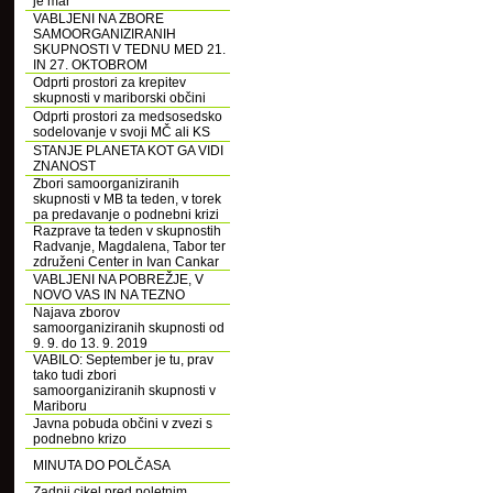
je mar
VABLJENI NA ZBORE
SAMOORGANIZIRANIH
SKUPNOSTI V TEDNU MED 21.
IN 27. OKTOBROM
Odprti prostori za krepitev
skupnosti v mariborski občini
Odprti prostori za medsosedsko
sodelovanje v svoji MČ ali KS
STANJE PLANETA KOT GA VIDI
ZNANOST
Zbori samoorganiziranih
skupnosti v MB ta teden, v torek
pa predavanje o podnebni krizi
Razprave ta teden v skupnostih
Radvanje, Magdalena, Tabor ter
združeni Center in Ivan Cankar
VABLJENI NA POBREŽJE, V
NOVO VAS IN NA TEZNO
Najava zborov
samoorganiziranih skupnosti od
9. 9. do 13. 9. 2019
VABILO: September je tu, prav
tako tudi zbori
samoorganiziranih skupnosti v
Mariboru
Javna pobuda občini v zvezi s
podnebno krizo
MINUTA DO POLČASA
Zadnji cikel pred poletnim