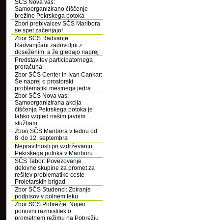
SČS Nova vas:
Samoorganizirano čiščenje
brežine Pekrskega potoka
Zbori prebivalcev SČS Maribora
se spet začenjajo!
Zbor SČS Radvanje:
Radvanjčani zadovoljni z
doseženim, a že gledajo naprej
Predstavitev participatornega
proračuna
Zbor SČS Center in Ivan Cankar:
Še naprej o prostorski
problematiki mestnega jedra
Zbor SČS Nova vas:
Samoorganizirana akcija
čiščenja Pekrskega potoka je
lahko vzgled našim javnim
službam
Zbori SČS Maribora v tednu od
8. do 12. septembra
Nepravilnosti pri vzdrževanju
Pekrskega potoka v Mariboru
SČS Tabor: Povezovanje
delovne skupine za promet za
rešitev problematike ceste
Proletarskih brigad
Zbor SČS Studenci: Zbiranje
podpisov v polnem teku
Zbor SČS Pobrežje: Nujen
ponovni razmislitek o
prometnem režimu na Pobrežju