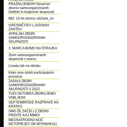
PRAZNUJEMO!!!! Deset let
zborov samoorganiziranih
četrtnih in krajevnih skupnosti
IMZ: 10 let zborov občank_ov
URESNIČITEV LJUDSKIH
ZAHTEV
APRILSKI ZBORI
SAMOORGANIZIRANIH
SKUPNOSTI
3. MARCA BOMO NA ŠTRAJKU
Zbori samoorganiziranih
skupnosti v marcu
Livada lab na obisku
Kako smo dobili participatorni
proračun
ZADNJI ZBORI
SAMOORGANIZIRANIH
SKUPNOSTI V 2022
TUDI OKTOBRA ZBORUJEMO.
VABLJENI!
SEPTEMBRSKE RAZPRAVE NA
KRATKO
SMO ŽE ZAČELI Z ZBORI!
PRIDITE KAJ MIMO!
MEDNATRODNA NOČ
NETOPIRJEV OB MIYAWAKIJU