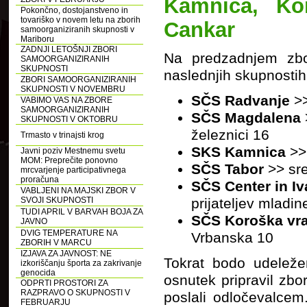
Kamnica, Ko
Pokončno, dostojanstveno in
tovariško v novem letu na zborih
Cankar
samoorganiziranih skupnosti v
Mariboru
ZADNJI LETOŠNJI ZBORI
Na predzadnjem zbo
SAMOORGANIZIRANIH
SKUPNOSTI
naslednjih skupnostih
ZBORI SAMOORGANIZIRANIH
SKUPNOSTI V NOVEMBRU
SČS Radvanje
>
VABIMO VAS NA ZBORE
SAMOORGANIZIRANIH
SČS Magdalena
SKUPNOSTI V OKTOBRU
železnici 16
Trmasto v trinajsti krog
SKS Kamnica
>> 
Javni poziv Mestnemu svetu
MOM: Preprečite ponovno
SČS Tabor
>> sre
mrcvarjenje participativnega
proračuna
SČS Center in I
VABLJENI NA MAJSKI ZBOR V
SVOJI SKUPNOSTI
prijateljev mladi
TUDI APRIL V BARVAH BOJA ZA
SČS Koroška vra
JAVNO
DVIG TEMPERATURE NA
Vrbanska 10
ZBORIH V MARCU
IZJAVA ZA JAVNOST: NE
Tokrat bodo udeleže
izkoriščanju športa za zakrivanje
genocida
osnutek pripravil zbo
ODPRTI PROSTORI ZA
RAZPRAVO O SKUPNOSTI V
poslali odločevalcem
FEBRUARJU