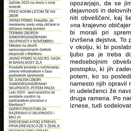
opozarjajo, da se ji
Začnite 2025 na zboru v svoji
soseski
dejavnosti in delovn
PRED NOVIM LETOM ŠE NA
ZBOR
niti obveščeni, kaj 
JAVNO PISMO: Pokažite, da
»na krajevno običajen
mestnemu svetu volja občank in
občanov nekaj pomeni
bi morali pri sprem
TERMINI ZBOROV
SAMOORGANIZIRANIH
izvršena dejstva. To 
SKUPNOSTI V NOVEMBRU
Oktober na zborih
v okolju, ki bi poslab
samoorganiziranih četrtnih
ljubo pa je treba d
skupnosti v Mariboru
JAVNO PISMO VLADI RS: GAZA
medsebojnim obvešč
IN BANALNOST ZLA
Poudarki posveta o načrtovanju
postopku, ki jih zade
zelene infrastrukture v času
potem, ko so posled
podnebnih sprememb
ŠE JUNIJSKI ZBORI
namesto njih opravil
SAMOORGANIZIRANIH
SKUPNOSTI, POTEM PAVZA
in udeleženci že nava
Leto 2024 - spet nesrečno ali
vendarle usodno za
druga ramena. Po nač
participativni proračun v
iznese, tudi sodelovat
Mariboru?
ODPRTI PROSTORI ZA
RAZPRAVO O SKUPNOSTI –
MAJ 24
DREVESNICA POD STREHO,
PRVA DREVESCA ŽE V ZEMLJI