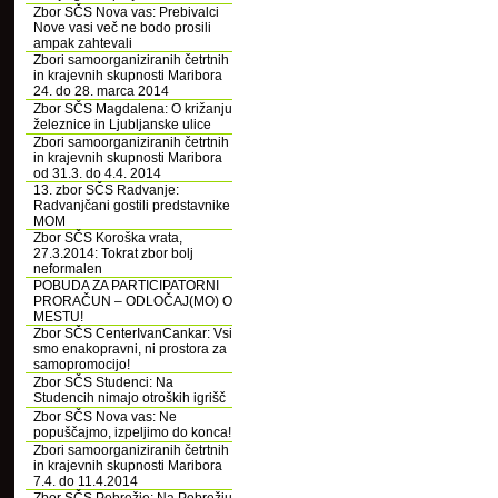
Zbor SČS Nova vas: Prebivalci
Nove vasi več ne bodo prosili
ampak zahtevali
Zbori samoorganiziranih četrtnih
in krajevnih skupnosti Maribora
24. do 28. marca 2014
Zbor SČS Magdalena: O križanju
železnice in Ljubljanske ulice
Zbori samoorganiziranih četrtnih
in krajevnih skupnosti Maribora
od 31.3. do 4.4. 2014
13. zbor SČS Radvanje:
Radvanjčani gostili predstavnike
MOM
Zbor SČS Koroška vrata,
27.3.2014: Tokrat zbor bolj
neformalen
POBUDA ZA PARTICIPATORNI
PRORAČUN – ODLOČAJ(MO) O
MESTU!
Zbor SČS CenterIvanCankar: Vsi
smo enakopravni, ni prostora za
samopromocijo!
Zbor SČS Studenci: Na
Studencih nimajo otroških igrišč
Zbor SČS Nova vas: Ne
popuščajmo, izpeljimo do konca!
Zbori samoorganiziranih četrtnih
in krajevnih skupnosti Maribora
7.4. do 11.4.2014