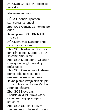
SČS Ivan Cankar: Ptroblemi se
še vrstijo
Pločevina in hrup
SČS Studenci: O pomenu
samoorganiziranosti
Zbor SČS Center: Center naj bo
eden
Javno pismo: KALIBRIRAJTE
RADARJE!
SČS Nova vas: Naslednji zbor
zagotovo v dvorani
Zbor SČS Radvanje: Športno-
turistični center Maribora brez
splošne ambulante
Zbor SČS Magdalena: Oblasti ne
izvajajo funkcij, ki se od njih
pričakujejo
Zbor SČS Center: Že v kratkem
bomo priča nekoliko bolj
urejenemu središču mesta
Javno pismo vstajniških skupin
županu Mestne občine Maribor,
Andreju Fištravcu
Zbor SČS Nova vas:
Predstavniki MČ Nova vas si
očitno ne želijo prebujenih
krajanov
Zbor SČS Studenci: Poziv
Studenčanom, da se aktivirajo!