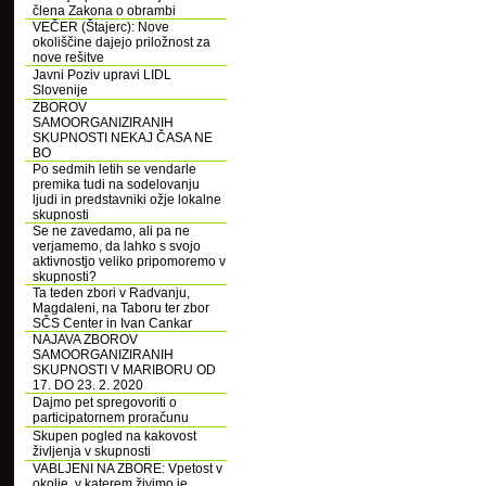
člena Zakona o obrambi
VEČER (Štajerc): Nove
okoliščine dajejo priložnost za
nove rešitve
Javni Poziv upravi LIDL
Slovenije
ZBOROV
SAMOORGANIZIRANIH
SKUPNOSTI NEKAJ ČASA NE
BO
Po sedmih letih se vendarle
premika tudi na sodelovanju
ljudi in predstavniki ožje lokalne
skupnosti
Se ne zavedamo, ali pa ne
verjamemo, da lahko s svojo
aktivnostjo veliko pripomoremo v
skupnosti?
Ta teden zbori v Radvanju,
Magdaleni, na Taboru ter zbor
SČS Center in Ivan Cankar
NAJAVA ZBOROV
SAMOORGANIZIRANIH
SKUPNOSTI V MARIBORU OD
17. DO 23. 2. 2020
Dajmo pet spregovoriti o
participatornem proračunu
Skupen pogled na kakovost
življenja v skupnosti
VABLJENI NA ZBORE: Vpetost v
okolje, v katerem živimo je