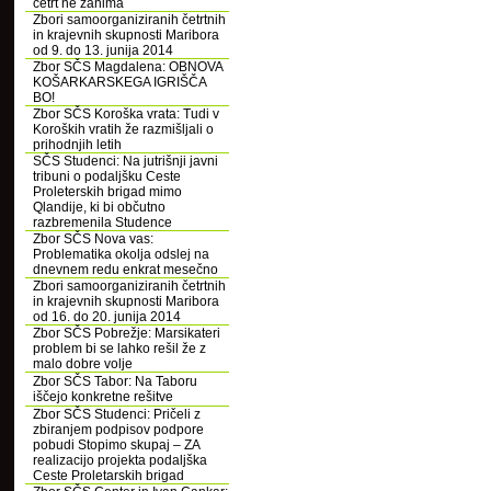
četrt ne zanima
Zbori samoorganiziranih četrtnih
in krajevnih skupnosti Maribora
od 9. do 13. junija 2014
Zbor SČS Magdalena: OBNOVA
KOŠARKARSKEGA IGRIŠČA
BO!
Zbor SČS Koroška vrata: Tudi v
Koroških vratih že razmišljali o
prihodnjih letih
SČS Studenci: Na jutrišnji javni
tribuni o podaljšku Ceste
Proleterskih brigad mimo
Qlandije, ki bi občutno
razbremenila Studence
Zbor SČS Nova vas:
Problematika okolja odslej na
dnevnem redu enkrat mesečno
Zbori samoorganiziranih četrtnih
in krajevnih skupnosti Maribora
od 16. do 20. junija 2014
Zbor SČS Pobrežje: Marsikateri
problem bi se lahko rešil že z
malo dobre volje
Zbor SČS Tabor: Na Taboru
iščejo konkretne rešitve
Zbor SČS Studenci: Pričeli z
zbiranjem podpisov podpore
pobudi Stopimo skupaj – ZA
realizacijo projekta podaljška
Ceste Proletarskih brigad