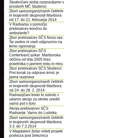
Studenčani sedaj razpravljamo v
prostorih MČ Studenci
Zbori samoorganiziranih četrtnih
in krajevnih skupnosti Maribora
od 17. do 21. februarja 2014
V Radvanju s pomočjo
prebivalcev končno do
ambulante?
Zbor prebivalcev SČS Nova vas:
Še vedno ni vseh odgovorov na
temo ogrevanja
Zbor prebivalcev SČS
CenterIvanCankar: Mariborska
občina od leta 2005 brez
pravilnika o javnem redu in miru
Zbor prebivalcev SČS Studenci:
Prvi korak za odpravo krivic je
javna razprava
Zbori samoorganiziranih četrtnih
in krajevnih skupnosti Maribora
od 24. do 28. 2. 2014
Radvanjčani bodo to soboto z
udarno akcijo za otroke uredili
varno pot v šolo
Akcija prebivalcev SČS
Radvanje: Varno do Ludvika
Zbori samoorganiziranih četrtnih
in krajevnih skupnosti Maribora
3.3. do 7.3.2014
V Magdaleni želijo videti projekt
podvoza pod železnico