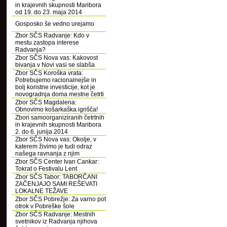
in krajevnih skupnosti Maribora
od 19. do 23. maja 2014
Gosposko še vedno urejamo
Zbor SČS Radvanje: Kdo v
mestu zastopa interese
Radvanja?
Zbor SČS Nova vas: Kakovost
bivanja v Novi vasi se slabša
Zbor SČS Koroška vrata:
Potrebujemo racionalnejše in
bolj koristne investicije, kot je
novogradnja doma mestne četrti
Zbor SČS Magdalena:
Obnovimo košarkaška igrišča!
Zbori samoorganiziranih četrtnih
in krajevnih skupnosti Maribora
2. do 6. junija 2014
Zbor SČS Nova vas: Okolje, v
katerem živimo je tudi odraz
našega ravnanja z njim
Zbor SČS Center Ivan Cankar:
Tokrat o Festivalu Lent
Zbor SČS Tabor: TABORČANI
ZAČENJAJO SAMI REŠEVATI
LOKALNE TEŽAVE
Zbor SČS Pobrežje: Za varno pot
otrok v Pobreške šole
Zbor SČS Radvanje: Mestnih
svetnikov iz Radvanja njihova