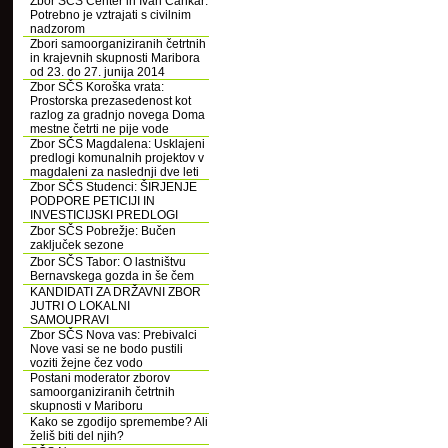
Zbor SČS Center in Ivan Cankar:
Potrebno je vztrajati s civilnim
nadzorom
Zbori samoorganiziranih četrtnih
in krajevnih skupnosti Maribora
od 23. do 27. junija 2014
Zbor SČS Koroška vrata:
Prostorska prezasedenost kot
razlog za gradnjo novega Doma
mestne četrti ne pije vode
Zbor SČS Magdalena: Usklajeni
predlogi komunalnih projektov v
magdaleni za naslednji dve leti
Zbor SČS Studenci: ŠIRJENJE
PODPORE PETICIJI IN
INVESTICIJSKI PREDLOGI
Zbor SČS Pobrežje: Bučen
zaključek sezone
Zbor SČS Tabor: O lastništvu
Bernavskega gozda in še čem
KANDIDATI ZA DRŽAVNI ZBOR
JUTRI O LOKALNI
SAMOUPRAVI
Zbor SČS Nova vas: Prebivalci
Nove vasi se ne bodo pustili
voziti žejne čez vodo
Postani moderator zborov
samoorganiziranih četrtnih
skupnosti v Mariboru
Kako se zgodijo spremembe? Ali
želiš biti del njih?