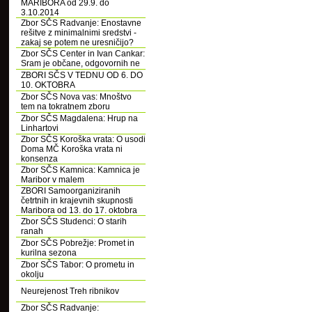
MARIBORA od 29.9. do
3.10.2014
Zbor SČS Radvanje: Enostavne
rešitve z minimalnimi sredstvi -
zakaj se potem ne uresničijo?
Zbor SČS Center in Ivan Cankar:
Sram je občane, odgovornih ne
ZBORI SČS V TEDNU OD 6. DO
10. OKTOBRA
Zbor SČS Nova vas: Mnoštvo
tem na tokratnem zboru
Zbor SČS Magdalena: Hrup na
Linhartovi
Zbor SČS Koroška vrata: O usodi
Doma MČ Koroška vrata ni
konsenza
Zbor SČS Kamnica: Kamnica je
Maribor v malem
ZBORI Samoorganiziranih
četrtnih in krajevnih skupnosti
Maribora od 13. do 17. oktobra
Zbor SČS Studenci: O starih
ranah
Zbor SČS Pobrežje: Promet in
kurilna sezona
Zbor SČS Tabor: O prometu in
okolju
Neurejenost Treh ribnikov
Zbor SČS Radvanje: