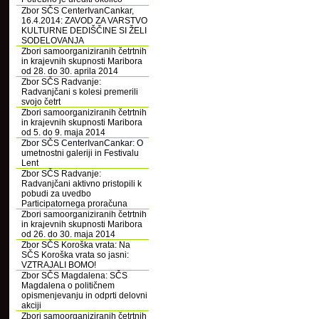
Zbor SČS CenterIvanCankar,
16.4.2014: ZAVOD ZA VARSTVO
KULTURNE DEDIŠČINE SI ŽELI
SODELOVANJA
Zbori samoorganiziranih četrtnih
in krajevnih skupnosti Maribora
od 28. do 30. aprila 2014
Zbor SČS Radvanje:
Radvanjčani s kolesi premerili
svojo četrt
Zbori samoorganiziranih četrtnih
in krajevnih skupnosti Maribora
od 5. do 9. maja 2014
Zbor SČS CenterIvanCankar: O
umetnostni galeriji in Festivalu
Lent
Zbor SČS Radvanje:
Radvanjčani aktivno pristopili k
pobudi za uvedbo
Participatornega proračuna
Zbori samoorganiziranih četrtnih
in krajevnih skupnosti Maribora
od 26. do 30. maja 2014
Zbor SČS Koroška vrata: Na
SČS Koroška vrata so jasni:
VZTRAJALI BOMO!
Zbor SČS Magdalena: SČS
Magdalena o političnem
opismenjevanju in odprti delovni
akciji
Zbori samoorganiziranih četrtnih