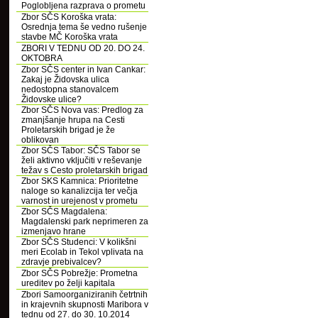
Poglobljena razprava o prometu
Zbor SČS Koroška vrata:
Osrednja tema še vedno rušenje
stavbe MČ Koroška vrata
ZBORI V TEDNU OD 20. DO 24.
OKTOBRA
Zbor SČS center in Ivan Cankar:
Zakaj je Židovska ulica
nedostopna stanovalcem
Židovske ulice?
Zbor SČS Nova vas: Predlog za
zmanjšanje hrupa na Cesti
Proletarskih brigad je že
oblikovan
Zbor SČS Tabor: SČS Tabor se
želi aktivno vključiti v reševanje
težav s Cesto proletarskih brigad
Zbor SKS Kamnica: Prioritetne
naloge so kanalizcija ter večja
varnost in urejenost v prometu
Zbor SČS Magdalena:
Magdalenski park neprimeren za
izmenjavo hrane
Zbor SČS Studenci: V kolikšni
meri Ecolab in Tekol vplivata na
zdravje prebivalcev?
Zbor SČS Pobrežje: Prometna
ureditev po želji kapitala
Zbori Samoorganiziranih četrtnih
in krajevnih skupnosti Maribora v
tednu od 27. do 30. 10.2014