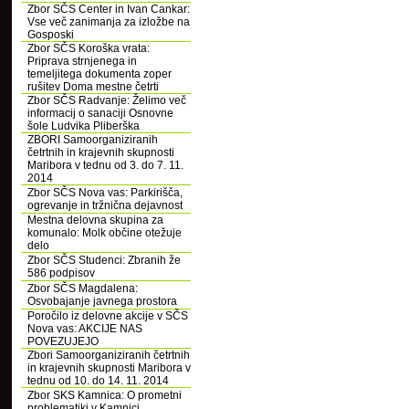
Zbor SČS Center in Ivan Cankar:
Vse več zanimanja za izložbe na
Gosposki
Zbor SČS Koroška vrata:
Priprava strnjenega in
temeljitega dokumenta zoper
rušitev Doma mestne četrti
Zbor SČS Radvanje: Želimo več
informacij o sanaciji Osnovne
šole Ludvika Pliberška
ZBORI Samoorganiziranih
četrtnih in krajevnih skupnosti
Maribora v tednu od 3. do 7. 11.
2014
Zbor SČS Nova vas: Parkirišča,
ogrevanje in tržnična dejavnost
Mestna delovna skupina za
komunalo: Molk občine otežuje
delo
Zbor SČS Studenci: Zbranih že
586 podpisov
Zbor SČS Magdalena:
Osvobajanje javnega prostora
Poročilo iz delovne akcije v SČS
Nova vas: AKCIJE NAS
POVEZUJEJO
Zbori Samoorganiziranih četrtnih
in krajevnih skupnosti Maribora v
tednu od 10. do 14. 11. 2014
Zbor SKS Kamnica: O prometni
problematiki v Kamnici