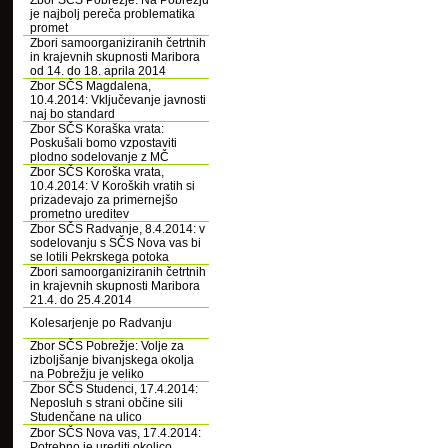
Zbor SČS Pobrežje: Na Pobrežju
je najbolj pereča problematika
promet
Zbori samoorganiziranih četrtnih
in krajevnih skupnosti Maribora
od 14. do 18. aprila 2014
Zbor SČS Magdalena,
10.4.2014: Vključevanje javnosti
naj bo standard
Zbor SČS Koraška vrata:
Poskušali bomo vzpostaviti
plodno sodelovanje z MČ
Zbor SČS Koroška vrata,
10.4.2014: V Koroških vratih si
prizadevajo za primernejšo
prometno ureditev
Zbor SČS Radvanje, 8.4.2014: v
sodelovanju s SČS Nova vas bi
se lotili Pekrskega potoka
Zbori samoorganiziranih četrtnih
in krajevnih skupnosti Maribora
21.4. do 25.4.2014
Kolesarjenje po Radvanju
Zbor SČS Pobrežje: Volje za
izboljšanje bivanjskega okolja
na Pobrežju je veliko
Zbor SČS Studenci, 17.4.2014:
Neposluh s strani občine sili
Studenčane na ulico
Zbor SČS Nova vas, 17.4.2014:
Potrebno je urediti okolico