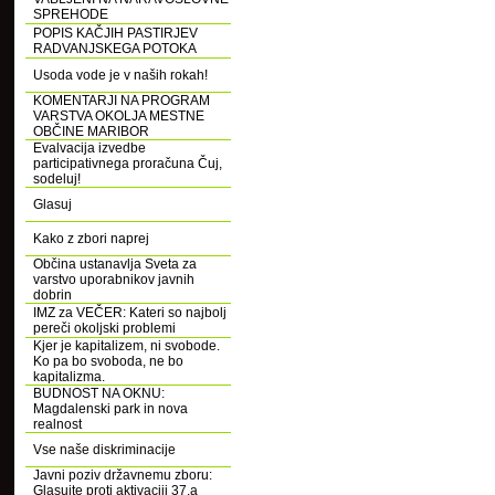
SPREHODE
POPIS KAČJIH PASTIRJEV
RADVANJSKEGA POTOKA
Usoda vode je v naših rokah!
KOMENTARJI NA PROGRAM
VARSTVA OKOLJA MESTNE
OBČINE MARIBOR
Evalvacija izvedbe
participativnega proračuna Čuj,
sodeluj!
Glasuj
Kako z zbori naprej
Občina ustanavlja Sveta za
varstvo uporabnikov javnih
dobrin
IMZ za VEČER: Kateri so najbolj
pereči okoljski problemi
Kjer je kapitalizem, ni svobode.
Ko pa bo svoboda, ne bo
kapitalizma.
BUDNOST NA OKNU:
Magdalenski park in nova
realnost
Vse naše diskriminacije
Javni poziv državnemu zboru:
Glasujte proti aktivaciji 37.a