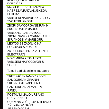
MIYAWAKI MINI URBANI
GOZDIČEK
PROJEKT REVITALIZACIJA
NABREŽJA RADVANJSKEGA
POTOKA
VABLJENI NA APRILSKI ZBOR V
SVOJI SKUPNOSTI
ZBORI SAMOORGANIZIRANIH
SKUPNOSTI V MARCU
VABILO NA JANUARSKE
ZBORE SAMOORGANIZIRANIH
SKUPNOSTI V MARIBORU
LESTOS ŠE ZADNJIČ NA
POGOVOR S SOSEDI
ZA POHORJE BREZ VETRNIH
ELEKTRARN
NOVEMBRA PRAV LEPO
VABLJENI NA POGOVOR S
SOSEDI
Temelj participacije je zaupanje
SPET ZAČENJAMO Z ZBORI
SAMOORGANIZIRANIH
SKUPNOSTI. VABLJENI!
SAMOORGANIZIRANJE V
JUNIJU
POSTAVILI MALO URBANO
DREVESNICO
ODZIV NA VEČEROV INTERVJU
Z ŽUPANOM SAŠO
ARSENOVIČEM