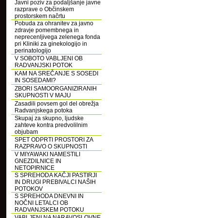
Javni poziv za podaljšanje javne
razprave o Občinskem
prostorskem načrtu
Pobuda za ohranitev za javno
zdravje pomembnega in
neprecenljivega zelenega fonda
pri Kliniki za ginekologijo in
perinatologijo
V SOBOTO VABLJENI OB
RADVANJSKI POTOK
KAM NA SREČANJE S SOSEDI
IN SOSEDAMI?
ZBORI SAMOORGANIZIRANIH
SKUPNOSTI V MAJU
Zasadili povsem gol del obrežja
Radvanjskega potoka
Skupaj za skupno, ljudske
zahteve kontra predvolilnim
objubam
SPET ODPRTI PROSTORI ZA
RAZPRAVO O SKUPNOSTI
V MIYAWAKI NAMESTILI
GNEZDILNICE IN
NETOPIRNICE
S SPREHODA KAČJI PASTIRJI
IN DRUGI PREBIVALCI NAŠIH
POTOKOV
S SPREHODA DNEVNI IN
NOČNI LETALCI OB
RADVANJSKEM POTOKU
VABLJENI NA NARAVOSLOVNE