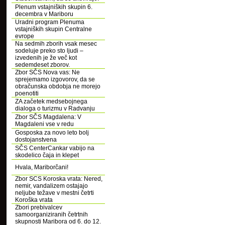
Plenum vstajniških skupin 6.
decembra v Mariboru
Uradni program Plenuma
vstajniških skupin Centralne
evrope
Na sedmih zborih vsak mesec
sodeluje preko sto ljudi –
izvedenih je že več kot
sedemdeset zborov.
Zbor SČS Nova vas: Ne
sprejemamo izgovorov, da se
obračunska obdobja ne morejo
poenotiti
ZA začetek medsebojnega
dialoga o turizmu v Radvanju
Zbor SČS Magdalena: V
Magdaleni vse v redu
Gosposka za novo leto bolj
dostojanstvena
SČS CenterCankar vabijo na
skodelico čaja in klepet
Hvala, Mariborčani!
Zbor SCS Koroska vrata: Nered,
nemir, vandalizem ostajajo
neljube težave v mestni četrti
Koroška vrata
Zbori prebivalcev
samoorganiziranih četrtnih
skupnosti Maribora od 6. do 12.