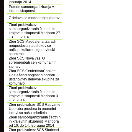
januarja 2014
Pomen samoorganiziranja v
lokalni skupnosti
Z delavnice moderiranja zborov
Zbori prebivalcev
samoorganiziranih četrtnih in
krajevnih skupnosti Maribora 27.
- 31. 1. 2014
Zbor SČS Magdalena: Zaradi
neupoštevanja odlokov se
uničuje kulturno-zgodovinski
spomenik
Zbor SČS Nova vas: O
spremembah cen komunalnih
storitev
Zbor SČS CenterIvanCankar:
Udeleženci soglasno podprli
ustanovitev delovne skupine za
komunalo
Zbori prebivalcev
samoorganiziranih četrtnih in
krajevnih skupnosti Maribora 3. -
7. 2. 2014
Zbor prebivalcev SČS Radvanje:
Uporaba prostora in prometni
tokovi so naša prioriteta
Zbori samoorganiziranih četrtnih
in krajevnih skupnosti Maribora
od 10. do 14. februarja 2014
Zbor prebivalcev SČS Studenci: