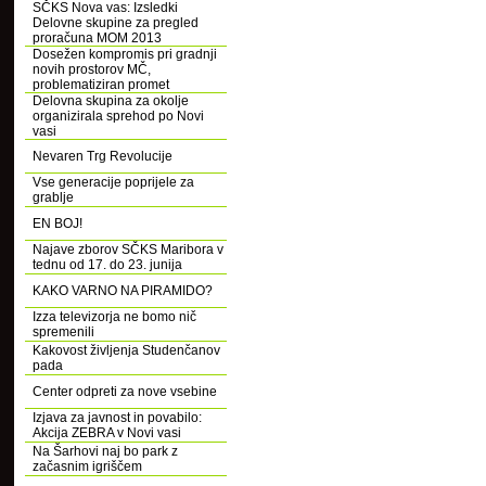
SČKS Nova vas: Izsledki
Delovne skupine za pregled
proračuna MOM 2013
Dosežen kompromis pri gradnji
novih prostorov MČ,
problematiziran promet
Delovna skupina za okolje
organizirala sprehod po Novi
vasi
Nevaren Trg Revolucije
Vse generacije poprijele za
grablje
EN BOJ!
Najave zborov SČKS Maribora v
tednu od 17. do 23. junija
KAKO VARNO NA PIRAMIDO?
Izza televizorja ne bomo nič
spremenili
Kakovost življenja Studenčanov
pada
Center odpreti za nove vsebine
Izjava za javnost in povabilo:
Akcija ZEBRA v Novi vasi
Na Šarhovi naj bo park z
začasnim igriščem