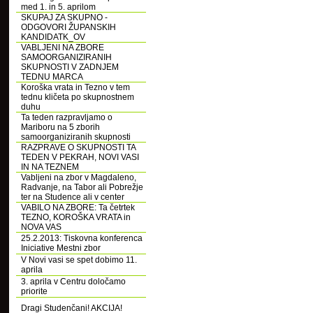
med 1. in 5. aprilom
SKUPAJ ZA SKUPNO -
ODGOVORI ŽUPANSKIH
KANDIDATK_OV
VABLJENI NA ZBORE
SAMOORGANIZIRANIH
SKUPNOSTI V ZADNJEM
TEDNU MARCA
Koroška vrata in Tezno v tem
tednu kličeta po skupnostnem
duhu
Ta teden razpravljamo o
Mariboru na 5 zborih
samoorganiziranih skupnosti
RAZPRAVE O SKUPNOSTI TA
TEDEN V PEKRAH, NOVI VASI
IN NA TEZNEM
Vabljeni na zbor v Magdaleno,
Radvanje, na Tabor ali Pobrežje
ter na Studence ali v center
VABILO NA ZBORE: Ta četrtek
TEZNO, KOROŠKA VRATA in
NOVA VAS
25.2.2013: Tiskovna konferenca
Iniciative Mestni zbor
V Novi vasi se spet dobimo 11.
aprila
3. aprila v Centru določamo
priorite
Dragi Studenčani! AKCIJA!