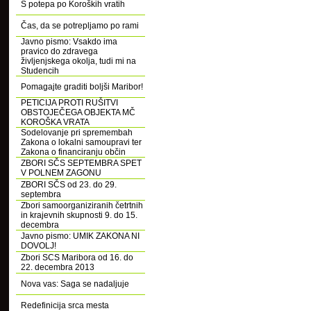
S potepa po Koroških vratih
Čas, da se potrepljamo po rami
Javno pismo: Vsakdo ima
pravico do zdravega
življenjskega okolja, tudi mi na
Studencih
Pomagajte graditi boljši Maribor!
PETICIJA PROTI RUŠITVI
OBSTOJEČEGA OBJEKTA MČ
KOROŠKA VRATA
Sodelovanje pri spremembah
Zakona o lokalni samoupravi ter
Zakona o financiranju občin
ZBORI SČS SEPTEMBRA SPET
V POLNEM ZAGONU
ZBORI SČS od 23. do 29.
septembra
Zbori samoorganiziranih četrtnih
in krajevnih skupnosti 9. do 15.
decembra
Javno pismo: UMIK ZAKONA NI
DOVOLJ!
Zbori SCS Maribora od 16. do
22. decembra 2013
Nova vas: Saga se nadaljuje
Redefinicija srca mesta