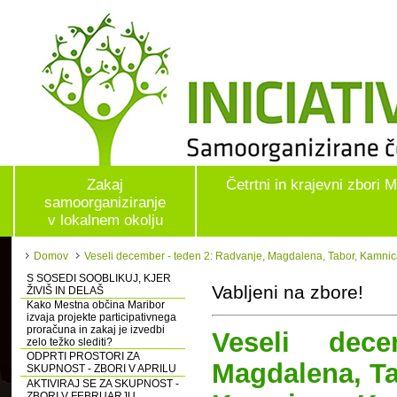
Zakaj
Četrtni in krajevni zbori 
samoorganiziranje
v lokalnem okolju
Domov
Veseli december - teden 2: Radvanje, Magdalena, Tabor, Kamnica
S SOSEDI SOOBLIKUJ, KJER
Vabljeni na zbore!
ŽIVIŠ IN DELAŠ
Kako Mestna občina Maribor
izvaja projekte participativnega
proračuna in zakaj je izvedbi
Veseli dec
zelo težko slediti?
ODPRTI PROSTORI ZA
Magdalena, Ta
SKUPNOST - ZBORI V APRILU
AKTIVIRAJ SE ZA SKUPNOST -
ZBORI V FEBRUARJU