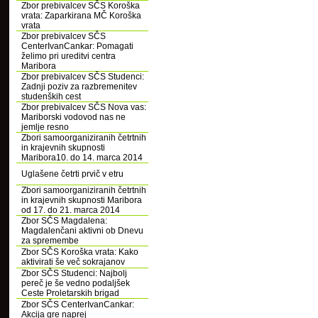
Zbor prebivalcev SČS Koroška
vrata: Zaparkirana MČ Koroška
vrata
Zbor prebivalcev SČS
CenterIvanCankar: Pomagati
želimo pri ureditvi centra
Maribora
Zbor prebivalcev SČS Studenci:
Zadnji poziv za razbremenitev
studenških cest
Zbor prebivalcev SČS Nova vas:
Mariborski vodovod nas ne
jemlje resno
Zbori samoorganiziranih četrtnih
in krajevnih skupnosti
Maribora10. do 14. marca 2014
Uglašene četrti prvič v etru
Zbori samoorganiziranih četrtnih
in krajevnih skupnosti Maribora
od 17. do 21. marca 2014
Zbor SČS Magdalena:
Magdalenčani aktivni ob Dnevu
za spremembe
Zbor SČS Koroška vrata: Kako
aktivirati še več sokrajanov
Zbor SČS Studenci: Najbolj
pereč je še vedno podaljšek
Ceste Proletarskih brigad
Zbor SČS CenterIvanCankar:
Akcija gre naprej