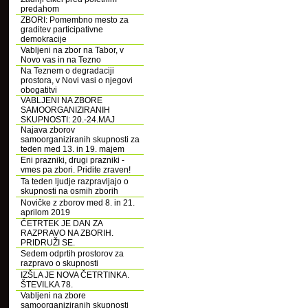
predahom
ZBORI: Pomembno mesto za
graditev participativne
demokracije
Vabljeni na zbor na Tabor, v
Novo vas in na Tezno
Na Teznem o degradaciji
prostora, v Novi vasi o njegovi
obogatitvi
VABLJENI NA ZBORE
SAMOORGANIZIRANIH
SKUPNOSTI: 20.-24.MAJ
Najava zborov
samoorganiziranih skupnosti za
teden med 13. in 19. majem
Eni prazniki, drugi prazniki -
vmes pa zbori. Pridite zraven!
Ta teden ljudje razpravljajo o
skupnosti na osmih zborih
Novičke z zborov med 8. in 21.
aprilom 2019
ČETRTEK JE DAN ZA
RAZPRAVO NA ZBORIH.
PRIDRUŽI SE.
Sedem odprtih prostorov za
razpravo o skupnosti
IZŠLA JE NOVA ČETRTINKA.
ŠTEVILKA 78.
Vabljeni na zbore
samoorganiziranih skupnosti