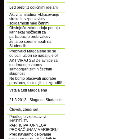
Led prebit z odličnimi idejami
Aktivna mladina, vključevanje
stroke in vzpostavitev
solidarnosti med četrtmi
Obstoječa zakonodaja ponuja
kar nekaj možnosti za
participacijo prebivalcev
Želja po spremembah na
Studencih
Prebivalci Magdalene so se
odločili: Zbori se nadaljujejo!
AKTIVIRAJ SE! Delavnice za
moderatorje zborov
samoorganizirnih četrtnih
skupnosti
Ne bomo plačevali uporabe
prostorov, ki smo jih mi zgradili!
Vstala tudi Magdalena
21.3.2013 - Sloga na Studencih
Človek, zbudi se!
Predlog o vzpostavitvi
INSTITUTA
PARTICIPATORNEGA
PRORAČUNA V MARIBORU
Predstavljamo delovanje
samoorganizirani četrtnih in