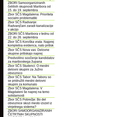
ZBORI Samoorganiziranih
četrtnih skupnosti Maribora od
15. do 19. septembra
Zbor SČS Magdalena: Prioriteta
socialni problematiki
Zbor SČS Radvanje:
Radvanjčani zaradi kanalizacije
v akcijo
ZBORI SČS Maribora v tednu od
22. do 26. septembra
Zbor SČS Koroška vrata: Najprej
kompletna evidenca, nato pritisk
Zbor SČS Nova vas: Delovne
skupine pritiskajo naprej
Predvolilno soočenje kandidatov
za mariboskega župana
Zbor SČS Studenci: O mestni
delovni skupini za Južno
obvoznico
Zbor SČS Tabor: Na Taboru so
se pridružili mestni delovni
skupini za komunalo
Zbor SČS Magdalena: V
Magdaleni še naprej na temo
solidarnosti
Zbor SČS Pobrežje: Bo del
obvoznice skozi mesto izvzet iz
vinjetnega sistema?
ZBORI SAMOORGANIZIRANIH
ČETRTNIH SKUPNOSTI