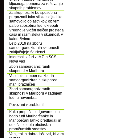
ključnega pomena za reševanje
skupnih problemov
Za skupnost, ki bo sposobna
prepoznati tako stiske soljudi kot
samovoljo oblastnikov, ob tem
pa bo sposobna tudi ukrepati
Vredno je vložiti delček prostega
časa in razmisleka v skupnost, v
kateri živimo
Leto 2019 na zboru
samoorganoziranih skupnosti
zaključujejo Studenci
Interesni safari z IMZ in SČS
Nova vas
Zbori samoorganiziranih
skupnosti v Mariboru
Veseli december na zborih
samoorganiziranih skupnosti
manj prazničen
Zbori samoorganiziranih
skupnosti v Mariboru v zadnjem
tednu novembra
Povezani v problemih
Kako prepričati odgovorne, da
bodo tudi Mariborčanke in
Mariborčani lahko predlagali in
odločali o delu občinskih
proračunskih sredstev
Vabljeni in dobrodošli vsi, ki vam