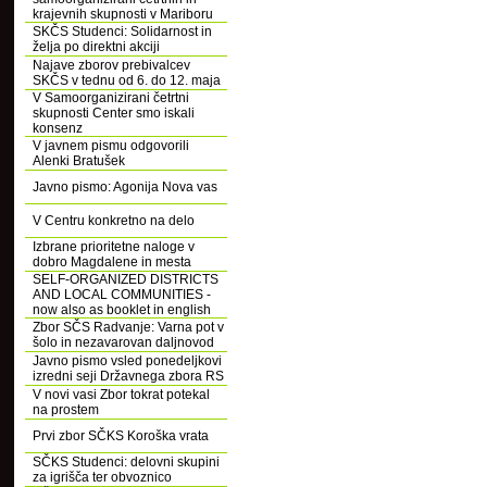
krajevnih skupnosti v Mariboru
SKČS Studenci: Solidarnost in
želja po direktni akciji
Najave zborov prebivalcev
SKČS v tednu od 6. do 12. maja
V Samoorganizirani četrtni
skupnosti Center smo iskali
konsenz
V javnem pismu odgovorili
Alenki Bratušek
Javno pismo: Agonija Nova vas
V Centru konkretno na delo
Izbrane prioritetne naloge v
dobro Magdalene in mesta
SELF-ORGANIZED DISTRICTS
AND LOCAL COMMUNITIES -
now also as booklet in english
Zbor SČS Radvanje: Varna pot v
šolo in nezavarovan daljnovod
Javno pismo vsled ponedeljkovi
izredni seji Državnega zbora RS
V novi vasi Zbor tokrat potekal
na prostem
Prvi zbor SČKS Koroška vrata
SČKS Studenci: delovni skupini
za igrišča ter obvoznico