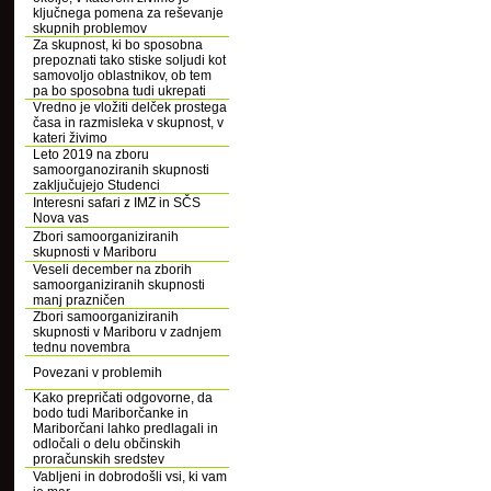
ključnega pomena za reševanje
skupnih problemov
Za skupnost, ki bo sposobna
prepoznati tako stiske soljudi kot
samovoljo oblastnikov, ob tem
pa bo sposobna tudi ukrepati
Vredno je vložiti delček prostega
časa in razmisleka v skupnost, v
kateri živimo
Leto 2019 na zboru
samoorganoziranih skupnosti
zaključujejo Studenci
Interesni safari z IMZ in SČS
Nova vas
Zbori samoorganiziranih
skupnosti v Mariboru
Veseli december na zborih
samoorganiziranih skupnosti
manj prazničen
Zbori samoorganiziranih
skupnosti v Mariboru v zadnjem
tednu novembra
Povezani v problemih
Kako prepričati odgovorne, da
bodo tudi Mariborčanke in
Mariborčani lahko predlagali in
odločali o delu občinskih
proračunskih sredstev
Vabljeni in dobrodošli vsi, ki vam