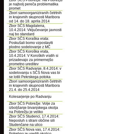
Zbor SČS Pobrežje: Na Pobrežju
je najbolj pereča problematika
promet
Zbori samoorganiziranih četrtnih
in krajevnih skupnosti Maribora
od 14. do 18. aprila 2014
Zbor SČS Magdalena,
10.4.2014: Vključevanje javnosti
naj bo standard
Zbor SČS Koraška vrata:
Poskušali bomo vzpostaviti
plodno sodelovanje z MČ
Zbor SČS Koroška vrata,
10.4.2014: V Koroških vratih si
prizadevajo za primernejšo
prometno ureditev
Zbor SČS Radvanje, 8.4.2014: v
sodelovanju s SČS Nova vas bi
se lotili Pekrskega potoka
Zbori samoorganiziranih četrtnih
in krajevnih skupnosti Maribora
21.4. do 25.4.2014
Kolesarjenje po Radvanju
Zbor SČS Pobrežje: Volje za
izboljšanje bivanjskega okolja
na Pobrežju je veliko
Zbor SČS Studenci, 17.4.2014:
Neposluh s strani občine sili
Studenčane na ulico
Zbor SČS Nova vas, 17.4.2014:
Potrebno je urediti okolico