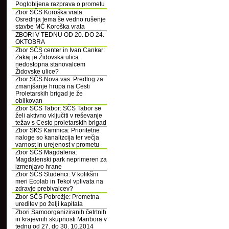
Poglobljena razprava o prometu
Zbor SČS Koroška vrata:
Osrednja tema še vedno rušenje
stavbe MČ Koroška vrata
ZBORI V TEDNU OD 20. DO 24.
OKTOBRA
Zbor SČS center in Ivan Cankar:
Zakaj je Židovska ulica
nedostopna stanovalcem
Židovske ulice?
Zbor SČS Nova vas: Predlog za
zmanjšanje hrupa na Cesti
Proletarskih brigad je že
oblikovan
Zbor SČS Tabor: SČS Tabor se
želi aktivno vključiti v reševanje
težav s Cesto proletarskih brigad
Zbor SKS Kamnica: Prioritetne
naloge so kanalizcija ter večja
varnost in urejenost v prometu
Zbor SČS Magdalena:
Magdalenski park neprimeren za
izmenjavo hrane
Zbor SČS Studenci: V kolikšni
meri Ecolab in Tekol vplivata na
zdravje prebivalcev?
Zbor SČS Pobrežje: Prometna
ureditev po želji kapitala
Zbori Samoorganiziranih četrtnih
in krajevnih skupnosti Maribora v
tednu od 27. do 30. 10.2014