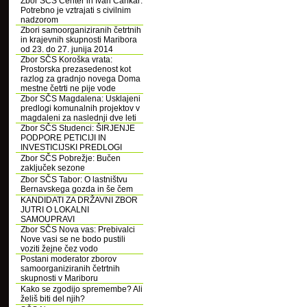
Zbor SČS Center in Ivan Cankar:
Potrebno je vztrajati s civilnim
nadzorom
Zbori samoorganiziranih četrtnih
in krajevnih skupnosti Maribora
od 23. do 27. junija 2014
Zbor SČS Koroška vrata:
Prostorska prezasedenost kot
razlog za gradnjo novega Doma
mestne četrti ne pije vode
Zbor SČS Magdalena: Usklajeni
predlogi komunalnih projektov v
magdaleni za naslednji dve leti
Zbor SČS Studenci: ŠIRJENJE
PODPORE PETICIJI IN
INVESTICIJSKI PREDLOGI
Zbor SČS Pobrežje: Bučen
zaključek sezone
Zbor SČS Tabor: O lastništvu
Bernavskega gozda in še čem
KANDIDATI ZA DRŽAVNI ZBOR
JUTRI O LOKALNI
SAMOUPRAVI
Zbor SČS Nova vas: Prebivalci
Nove vasi se ne bodo pustili
voziti žejne čez vodo
Postani moderator zborov
samoorganiziranih četrtnih
skupnosti v Mariboru
Kako se zgodijo spremembe? Ali
želiš biti del njih?