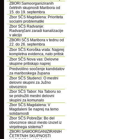
ZBORI Samoorganiziranih
četrtnih skupnosti Maribora od
15. do 19. septembra
Zbor SČS Magdalena: Prioriteta
socialni problematiki
Zbor SČS Radvanje:
Radvanjčani zaradi kanalizacije
v akcijo
ZBORI SČS Maribora v tednu od
22. do 26. septembra
Zbor SČS Koroška vrata: Najprej
kompletna evidenca, nato pritisk
Zbor SČS Nova vas: Delovne
skupine pritiskajo naprej
Predvolilno soočenje kandidatov
za mariboskega župana
Zbor SČS Studenci: O mestni
delovni skupini za Južno
obvoznico
Zbor SČS Tabor: Na Taboru so
se pridružili mestni delovni
skupini za komunalo
Zbor SČS Magdalena: V
Magdaleni še naprej na temo
solidarnosti
Zbor SČS Pobrežje: Bo del
obvoznice skozi mesto izvzet iz
vinjetnega sistema?
ZBORI SAMOORGANIZIRANIH
ČETRTNIH SKUPNOSTI