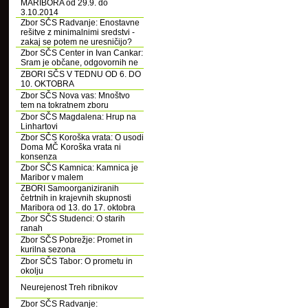
MARIBORA od 29.9. do
3.10.2014
Zbor SČS Radvanje: Enostavne
rešitve z minimalnimi sredstvi -
zakaj se potem ne uresničijo?
Zbor SČS Center in Ivan Cankar:
Sram je občane, odgovornih ne
ZBORI SČS V TEDNU OD 6. DO
10. OKTOBRA
Zbor SČS Nova vas: Mnoštvo
tem na tokratnem zboru
Zbor SČS Magdalena: Hrup na
Linhartovi
Zbor SČS Koroška vrata: O usodi
Doma MČ Koroška vrata ni
konsenza
Zbor SČS Kamnica: Kamnica je
Maribor v malem
ZBORI Samoorganiziranih
četrtnih in krajevnih skupnosti
Maribora od 13. do 17. oktobra
Zbor SČS Studenci: O starih
ranah
Zbor SČS Pobrežje: Promet in
kurilna sezona
Zbor SČS Tabor: O prometu in
okolju
Neurejenost Treh ribnikov
Zbor SČS Radvanje: