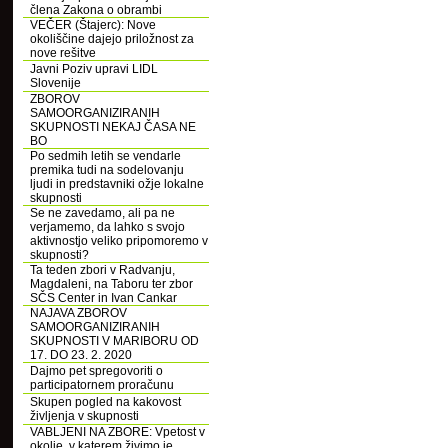
člena Zakona o obrambi
VEČER (Štajerc): Nove
okoliščine dajejo priložnost za
nove rešitve
Javni Poziv upravi LIDL
Slovenije
ZBOROV
SAMOORGANIZIRANIH
SKUPNOSTI NEKAJ ČASA NE
BO
Po sedmih letih se vendarle
premika tudi na sodelovanju
ljudi in predstavniki ožje lokalne
skupnosti
Se ne zavedamo, ali pa ne
verjamemo, da lahko s svojo
aktivnostjo veliko pripomoremo v
skupnosti?
Ta teden zbori v Radvanju,
Magdaleni, na Taboru ter zbor
SČS Center in Ivan Cankar
NAJAVA ZBOROV
SAMOORGANIZIRANIH
SKUPNOSTI V MARIBORU OD
17. DO 23. 2. 2020
Dajmo pet spregovoriti o
participatornem proračunu
Skupen pogled na kakovost
življenja v skupnosti
VABLJENI NA ZBORE: Vpetost v
okolje, v katerem živimo je