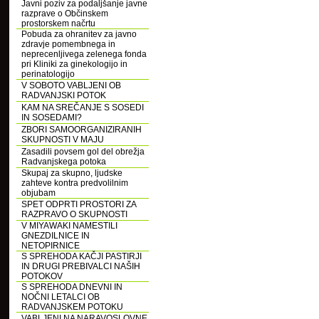
Javni poziv za podaljšanje javne
razprave o Občinskem
prostorskem načrtu
Pobuda za ohranitev za javno
zdravje pomembnega in
neprecenljivega zelenega fonda
pri Kliniki za ginekologijo in
perinatologijo
V SOBOTO VABLJENI OB
RADVANJSKI POTOK
KAM NA SREČANJE S SOSEDI
IN SOSEDAMI?
ZBORI SAMOORGANIZIRANIH
SKUPNOSTI V MAJU
Zasadili povsem gol del obrežja
Radvanjskega potoka
Skupaj za skupno, ljudske
zahteve kontra predvolilnim
objubam
SPET ODPRTI PROSTORI ZA
RAZPRAVO O SKUPNOSTI
V MIYAWAKI NAMESTILI
GNEZDILNICE IN
NETOPIRNICE
S SPREHODA KAČJI PASTIRJI
IN DRUGI PREBIVALCI NAŠIH
POTOKOV
S SPREHODA DNEVNI IN
NOČNI LETALCI OB
RADVANJSKEM POTOKU
VABLJENI NA NARAVOSLOVNE