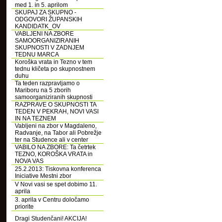
med 1. in 5. aprilom
SKUPAJ ZA SKUPNO -
ODGOVORI ŽUPANSKIH
KANDIDATK_OV
VABLJENI NA ZBORE
SAMOORGANIZIRANIH
SKUPNOSTI V ZADNJEM
TEDNU MARCA
Koroška vrata in Tezno v tem
tednu kličeta po skupnostnem
duhu
Ta teden razpravljamo o
Mariboru na 5 zborih
samoorganiziranih skupnosti
RAZPRAVE O SKUPNOSTI TA
TEDEN V PEKRAH, NOVI VASI
IN NA TEZNEM
Vabljeni na zbor v Magdaleno,
Radvanje, na Tabor ali Pobrežje
ter na Studence ali v center
VABILO NA ZBORE: Ta četrtek
TEZNO, KOROŠKA VRATA in
NOVA VAS
25.2.2013: Tiskovna konferenca
Iniciative Mestni zbor
V Novi vasi se spet dobimo 11.
aprila
3. aprila v Centru določamo
priorite
Dragi Studenčani! AKCIJA!