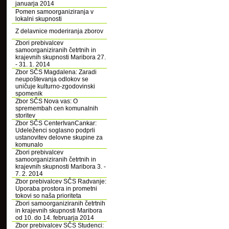
januarja 2014
Pomen samoorganiziranja v
lokalni skupnosti
Z delavnice moderiranja zborov
Zbori prebivalcev
samoorganiziranih četrtnih in
krajevnih skupnosti Maribora 27.
- 31. 1. 2014
Zbor SČS Magdalena: Zaradi
neupoštevanja odlokov se
uničuje kulturno-zgodovinski
spomenik
Zbor SČS Nova vas: O
spremembah cen komunalnih
storitev
Zbor SČS CenterIvanCankar:
Udeleženci soglasno podprli
ustanovitev delovne skupine za
komunalo
Zbori prebivalcev
samoorganiziranih četrtnih in
krajevnih skupnosti Maribora 3. -
7. 2. 2014
Zbor prebivalcev SČS Radvanje:
Uporaba prostora in prometni
tokovi so naša prioriteta
Zbori samoorganiziranih četrtnih
in krajevnih skupnosti Maribora
od 10. do 14. februarja 2014
Zbor prebivalcev SČS Studenci: