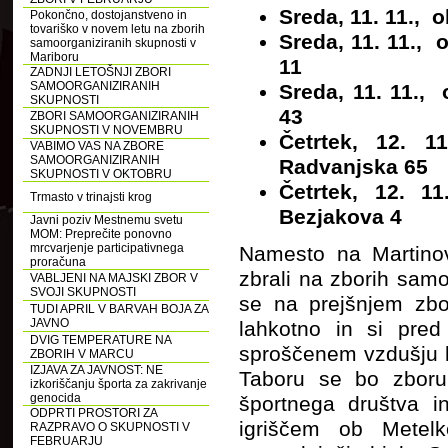
Sreda, 11. 11., 
Pokončno, dostojanstveno in
tovariško v novem letu na zborih
Sreda, 11. 11.,
samoorganiziranih skupnosti v
Mariboru
11
ZADNJI LETOŠNJI ZBORI
SAMOORGANIZIRANIH
Sreda, 11. 11.,
SKUPNOSTI
43
ZBORI SAMOORGANIZIRANIH
SKUPNOSTI V NOVEMBRU
Četrtek, 12. 
VABIMO VAS NA ZBORE
SAMOORGANIZIRANIH
Radvanjska 65
SKUPNOSTI V OKTOBRU
Četrtek, 12. 1
Trmasto v trinajsti krog
Bezjakova 4
Javni poziv Mestnemu svetu
MOM: Preprečite ponovno
mrcvarjenje participativnega
Namesto na Martinov
proračuna
zbrali na zborih samo
VABLJENI NA MAJSKI ZBOR V
SVOJI SKUPNOSTI
se na prejšnjem zbor
TUDI APRIL V BARVAH BOJA ZA
JAVNO
lahkotno in si pred
DVIG TEMPERATURE NA
sproščenem vzdušju lot
ZBORIH V MARCU
IZJAVA ZA JAVNOST: NE
Taboru se bo zboru 
izkoriščanju športa za zakrivanje
genocida
športnega društva i
ODPRTI PROSTORI ZA
igriščem ob Metel
RAZPRAVO O SKUPNOSTI V
FEBRUARJU