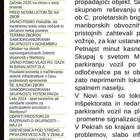
propadajoči objekt. 
Začnite 2025 na zboru v svoji
soseski
skupnem reševanju ne
PRED NOVIM LETOM ŠE NA
ob C. proletarskih b
ZBOR
JAVNO PISMO: Pokažite, da
mariborskih obvozni
mestnemu svetu volja občank in
občanov nekaj pomeni
pristojnih zahtevali 
TERMINI ZBOROV
vožnje, za kar ustana
SAMOORGANIZIRANIH
SKUPNOSTI V NOVEMBRU
Petnajst minut kasn
Oktober na zborih
samoorganiziranih četrtnih
Skupaj s svetom MČ
skupnosti v Mariboru
JAVNO PISMO VLADI RS: GAZA
parkiranju vozil po
IN BANALNOST ZLA
odločevalce pa si ob
Poudarki posveta o načrtovanju
zelene infrastrukture v času
zato neprimernih loka
podnebnih sprememb
ŠE JUNIJSKI ZBORI
spalnem naselju.
SAMOORGANIZIRANIH
SKUPNOSTI, POTEM PAVZA
V Novi vasi so tok
Leto 2024 - spet nesrečno ali
inšpektorata in reda
vendarle usodno za
participativni proračun v
parkiranih vozil na 
Mariboru?
ODPRTI PROSTORI ZA
prometne signalizacij
RAZPRAVO O SKUPNOSTI –
MAJ 24
V Pekrah so krajani s
DREVESNICA POD STREHO,
problemov, slabo inf
PRVA DREVESCA ŽE V ZEMLJI