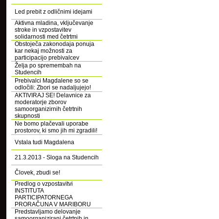
Led prebit z odličnimi idejami
Aktivna mladina, vključevanje
stroke in vzpostavitev
solidarnosti med četrtmi
Obstoječa zakonodaja ponuja
kar nekaj možnosti za
participacijo prebivalcev
Želja po spremembah na
Studencih
Prebivalci Magdalene so se
odločili: Zbori se nadaljujejo!
AKTIVIRAJ SE! Delavnice za
moderatorje zborov
samoorganizirnih četrtnih
skupnosti
Ne bomo plačevali uporabe
prostorov, ki smo jih mi zgradili!
Vstala tudi Magdalena
21.3.2013 - Sloga na Studencih
Človek, zbudi se!
Predlog o vzpostavitvi
INSTITUTA
PARTICIPATORNEGA
PRORAČUNA V MARIBORU
Predstavljamo delovanje
samoorganizirani četrtnih in