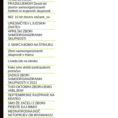
PRAZNUJEMO!!!! Deset let
zborov samoorganiziranih
četrtnih in krajevnih skupnosti
IMZ: 10 let zborov občank_ov
URESNIČITEV LJUDSKIH
ZAHTEV
APRILSKI ZBORI
SAMOORGANIZIRANIH
SKUPNOSTI
3. MARCA BOMO NA ŠTRAJKU
Zbori samoorganiziranih
skupnosti v marcu
Livada lab na obisku
Kako smo dobili participatorni
proračun
ZADNJI ZBORI
SAMOORGANIZIRANIH
SKUPNOSTI V 2022
TUDI OKTOBRA ZBORUJEMO.
VABLJENI!
SEPTEMBRSKE RAZPRAVE NA
KRATKO
SMO ŽE ZAČELI Z ZBORI!
PRIDITE KAJ MIMO!
MEDNATRODNA NOČ
NETOPIRJEV OB MIYAWAKIJU