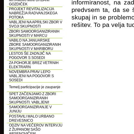
MIYAWAKI MINI URBANI
informiranost, na za
GOZDIČEK
predvsem ta, da se š
PROJEKT REVITALIZACIJA
NABREŽJA RADVANJSKEGA
skupaj in se problemov
POTOKA
VABLJENI NA APRILSKI ZBOR V
rešitev. To pa velja tu
SVOJI SKUPNOSTI
ZBORI SAMOORGANIZIRANIH
SKUPNOSTI V MARCU
VABILO NA JANUARSKE
ZBORE SAMOORGANIZIRANIH
SKUPNOSTI V MARIBORU
LESTOS ŠE ZADNJIČ NA
POGOVOR S SOSEDI
ZA POHORJE BREZ VETRNIH
ELEKTRARN
NOVEMBRA PRAV LEPO
VABLJENI NA POGOVOR S
SOSEDI
Temelj participacije je zaupanje
SPET ZAČENJAMO Z ZBORI
SAMOORGANIZIRANIH
SKUPNOSTI. VABLJENI!
SAMOORGANIZIRANJE V
JUNIJU
POSTAVILI MALO URBANO
DREVESNICO
ODZIV NA VEČEROV INTERVJU
Z ŽUPANOM SAŠO
ARSENOVIČEM