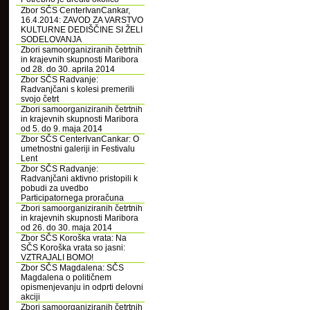
Zbor SČS CenterIvanCankar,
16.4.2014: ZAVOD ZA VARSTVO
KULTURNE DEDIŠČINE SI ŽELI
SODELOVANJA
Zbori samoorganiziranih četrtnih
in krajevnih skupnosti Maribora
od 28. do 30. aprila 2014
Zbor SČS Radvanje:
Radvanjčani s kolesi premerili
svojo četrt
Zbori samoorganiziranih četrtnih
in krajevnih skupnosti Maribora
od 5. do 9. maja 2014
Zbor SČS CenterIvanCankar: O
umetnostni galeriji in Festivalu
Lent
Zbor SČS Radvanje:
Radvanjčani aktivno pristopili k
pobudi za uvedbo
Participatornega proračuna
Zbori samoorganiziranih četrtnih
in krajevnih skupnosti Maribora
od 26. do 30. maja 2014
Zbor SČS Koroška vrata: Na
SČS Koroška vrata so jasni:
VZTRAJALI BOMO!
Zbor SČS Magdalena: SČS
Magdalena o političnem
opismenjevanju in odprti delovni
akciji
Zbori samoorganiziranih četrtnih