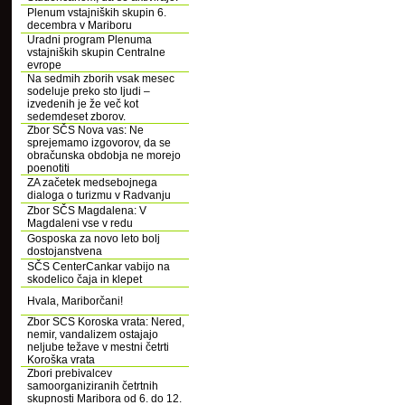
Plenum vstajniških skupin 6.
decembra v Mariboru
Uradni program Plenuma
vstajniških skupin Centralne
evrope
Na sedmih zborih vsak mesec
sodeluje preko sto ljudi –
izvedenih je že več kot
sedemdeset zborov.
Zbor SČS Nova vas: Ne
sprejemamo izgovorov, da se
obračunska obdobja ne morejo
poenotiti
ZA začetek medsebojnega
dialoga o turizmu v Radvanju
Zbor SČS Magdalena: V
Magdaleni vse v redu
Gosposka za novo leto bolj
dostojanstvena
SČS CenterCankar vabijo na
skodelico čaja in klepet
Hvala, Mariborčani!
Zbor SCS Koroska vrata: Nered,
nemir, vandalizem ostajajo
neljube težave v mestni četrti
Koroška vrata
Zbori prebivalcev
samoorganiziranih četrtnih
skupnosti Maribora od 6. do 12.