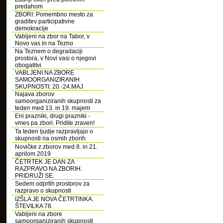
predahom
ZBORI: Pomembno mesto za
graditev participativne
demokracije
Vabljeni na zbor na Tabor, v
Novo vas in na Tezno
Na Teznem o degradaciji
prostora, v Novi vasi o njegovi
obogatitvi
VABLJENI NA ZBORE
SAMOORGANIZIRANIH
SKUPNOSTI: 20.-24.MAJ
Najava zborov
samoorganiziranih skupnosti za
teden med 13. in 19. majem
Eni prazniki, drugi prazniki -
vmes pa zbori. Pridite zraven!
Ta teden ljudje razpravljajo o
skupnosti na osmih zborih
Novičke z zborov med 8. in 21.
aprilom 2019
ČETRTEK JE DAN ZA
RAZPRAVO NA ZBORIH.
PRIDRUŽI SE.
Sedem odprtih prostorov za
razpravo o skupnosti
IZŠLA JE NOVA ČETRTINKA.
ŠTEVILKA 78.
Vabljeni na zbore
samoorganiziranih skupnosti