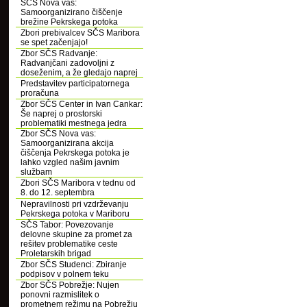
SČS Nova vas:
Samoorganizirano čiščenje
brežine Pekrskega potoka
Zbori prebivalcev SČS Maribora
se spet začenjajo!
Zbor SČS Radvanje:
Radvanjčani zadovoljni z
doseženim, a že gledajo naprej
Predstavitev participatornega
proračuna
Zbor SČS Center in Ivan Cankar:
Še naprej o prostorski
problematiki mestnega jedra
Zbor SČS Nova vas:
Samoorganizirana akcija
čiščenja Pekrskega potoka je
lahko vzgled našim javnim
službam
Zbori SČS Maribora v tednu od
8. do 12. septembra
Nepravilnosti pri vzdrževanju
Pekrskega potoka v Mariboru
SČS Tabor: Povezovanje
delovne skupine za promet za
rešitev problematike ceste
Proletarskih brigad
Zbor SČS Studenci: Zbiranje
podpisov v polnem teku
Zbor SČS Pobrežje: Nujen
ponovni razmislitek o
prometnem režimu na Pobrežju