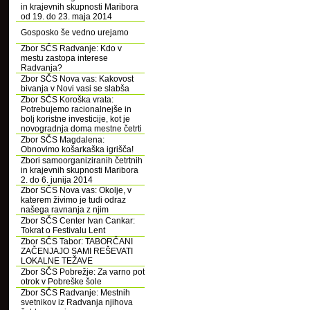
in krajevnih skupnosti Maribora
od 19. do 23. maja 2014
Gosposko še vedno urejamo
Zbor SČS Radvanje: Kdo v
mestu zastopa interese
Radvanja?
Zbor SČS Nova vas: Kakovost
bivanja v Novi vasi se slabša
Zbor SČS Koroška vrata:
Potrebujemo racionalnejše in
bolj koristne investicije, kot je
novogradnja doma mestne četrti
Zbor SČS Magdalena:
Obnovimo košarkaška igrišča!
Zbori samoorganiziranih četrtnih
in krajevnih skupnosti Maribora
2. do 6. junija 2014
Zbor SČS Nova vas: Okolje, v
katerem živimo je tudi odraz
našega ravnanja z njim
Zbor SČS Center Ivan Cankar:
Tokrat o Festivalu Lent
Zbor SČS Tabor: TABORČANI
ZAČENJAJO SAMI REŠEVATI
LOKALNE TEŽAVE
Zbor SČS Pobrežje: Za varno pot
otrok v Pobreške šole
Zbor SČS Radvanje: Mestnih
svetnikov iz Radvanja njihova