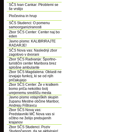
SČS Ivan Cankar: Ptroblemi se
še vrstijo
Pločevina in hrup
SČS Studenci: O pomenu
samoorganiziranosti
Zbor SČS Center: Center naj bo
eden
Javno pismo: KALIBRIRAJTE
RADARJE!
SČS Nova vas: Naslednji zbor
zagotovo v dvorani
Zbor SČS Radvanje: Športno-
turistični center Maribora brez
splošne ambulante
Zbor SČS Magdalena: Oblasti ne
izvajajo funkcij, ki se od njih
pričakujejo
Zbor SČS Center: Že v kratkem
bomo priča nekoliko bolj
urejenemu središču mesta
Javno pismo vstajniških skupin
županu Mestne občine Maribor,
Andreju Fištravcu
Zbor SČS Nova vas:
Predstavniki MČ Nova vas si
očitno ne želijo prebujenih
krajanov
Zbor SČS Studenci: Poziv
Studenčanom, da se aktivirajo!