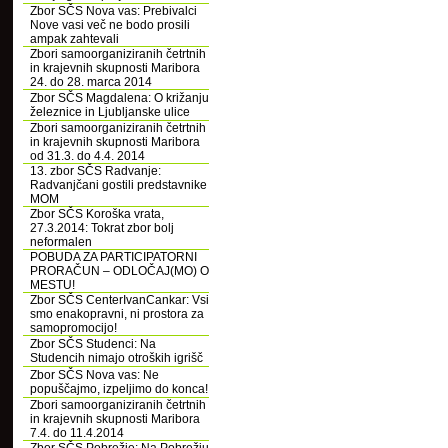
Zbor SČS Nova vas: Prebivalci
Nove vasi več ne bodo prosili
ampak zahtevali
Zbori samoorganiziranih četrtnih
in krajevnih skupnosti Maribora
24. do 28. marca 2014
Zbor SČS Magdalena: O križanju
železnice in Ljubljanske ulice
Zbori samoorganiziranih četrtnih
in krajevnih skupnosti Maribora
od 31.3. do 4.4. 2014
13. zbor SČS Radvanje:
Radvanjčani gostili predstavnike
MOM
Zbor SČS Koroška vrata,
27.3.2014: Tokrat zbor bolj
neformalen
POBUDA ZA PARTICIPATORNI
PRORAČUN – ODLOČAJ(MO) O
MESTU!
Zbor SČS CenterIvanCankar: Vsi
smo enakopravni, ni prostora za
samopromocijo!
Zbor SČS Studenci: Na
Studencih nimajo otroških igrišč
Zbor SČS Nova vas: Ne
popuščajmo, izpeljimo do konca!
Zbori samoorganiziranih četrtnih
in krajevnih skupnosti Maribora
7.4. do 11.4.2014