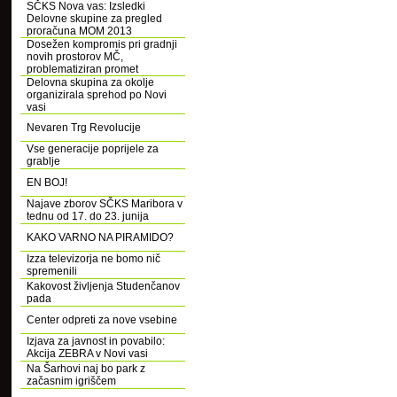
SČKS Nova vas: Izsledki
Delovne skupine za pregled
proračuna MOM 2013
Dosežen kompromis pri gradnji
novih prostorov MČ,
problematiziran promet
Delovna skupina za okolje
organizirala sprehod po Novi
vasi
Nevaren Trg Revolucije
Vse generacije poprijele za
grablje
EN BOJ!
Najave zborov SČKS Maribora v
tednu od 17. do 23. junija
KAKO VARNO NA PIRAMIDO?
Izza televizorja ne bomo nič
spremenili
Kakovost življenja Studenčanov
pada
Center odpreti za nove vsebine
Izjava za javnost in povabilo:
Akcija ZEBRA v Novi vasi
Na Šarhovi naj bo park z
začasnim igriščem