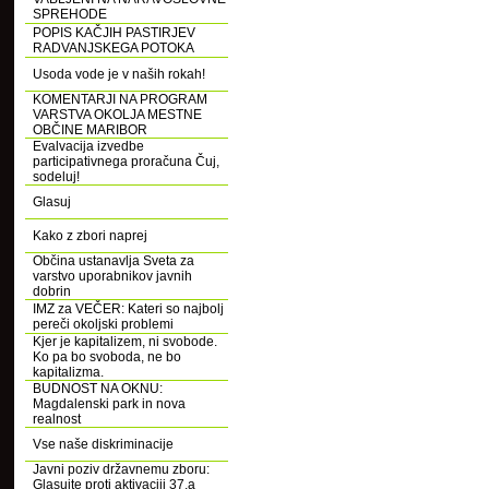
SPREHODE
POPIS KAČJIH PASTIRJEV
RADVANJSKEGA POTOKA
Usoda vode je v naših rokah!
KOMENTARJI NA PROGRAM
VARSTVA OKOLJA MESTNE
OBČINE MARIBOR
Evalvacija izvedbe
participativnega proračuna Čuj,
sodeluj!
Glasuj
Kako z zbori naprej
Občina ustanavlja Sveta za
varstvo uporabnikov javnih
dobrin
IMZ za VEČER: Kateri so najbolj
pereči okoljski problemi
Kjer je kapitalizem, ni svobode.
Ko pa bo svoboda, ne bo
kapitalizma.
BUDNOST NA OKNU:
Magdalenski park in nova
realnost
Vse naše diskriminacije
Javni poziv državnemu zboru:
Glasujte proti aktivaciji 37.a