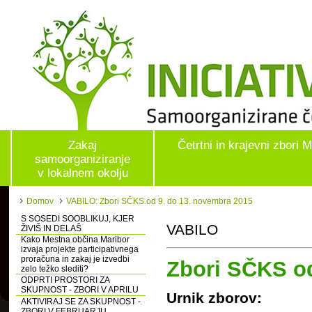
Zakaj
Četrtni in krajevni zbori 
samoorganiziranje
v lokalnem okolju
Domov
VABILO: Zbori SČKS od 9. do 13. novembra 2015
S SOSEDI SOOBLIKUJ, KJER
VABILO
ŽIVIŠ IN DELAŠ
Kako Mestna občina Maribor
izvaja projekte participativnega
proračuna in zakaj je izvedbi
Zbori SČKS od
zelo težko slediti?
ODPRTI PROSTORI ZA
SKUPNOST - ZBORI V APRILU
Urnik zborov:
AKTIVIRAJ SE ZA SKUPNOST -
ZBORI V FEBRUARJU