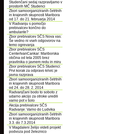
Studenčani sedaj razpravljamo v
prostorih MČ Studenci
Zbori samoorganiziranih četrtnih
in krajevnih skupnosti Maribora
od 17. do 21. februarja 2014
V Radvanju s pomočjo
prebivalcev končno do
ambulante?
Zbor prebivalcev SČS Nova vas:
Še vedno ni vseh odgovorov na
temo ogrevanja
Zbor prebivalcev SČS
CenterIvanCankar: Mariborska
občina od leta 2005 brez
pravilnika o javnem redu in miru
Zbor prebivalcev SČS Studenci:
Prvi korak za odpravo krivic je
javna razprava
Zbori samoorganiziranih četrtnih
in krajevnih skupnosti Maribora
od 24. do 28. 2. 2014
Radvanjčani bodo to soboto z
udarno akcijo za otroke uredili
varno pot v šolo
Akcija prebivalcev SČS
Radvanje: Varno do Ludvika
Zbori samoorganiziranih četrtnih
in krajevnih skupnosti Maribora
3.3. do 7.3.2014
V Magdaleni želijo videti projekt
podvoza pod železnico