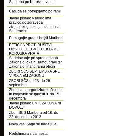
S potepa po Koroških vratih
Čas, da se potrepljamo po rami
Javno pismo: Vsakdo ima
pravico do zdravega
življenjskega okolja, tudi mi na
Studencih
Pomagajte graditi boljši Maribor!
PETICIJA PROTI RUŠITVI
OBSTOJEČEGA OBJEKTA MČ
KOROŠKA VRATA
Sodelovanje pri spremembah
Zakona o lokalni samoupravi ter
Zakona o financiranju občin
ZBORI SČS SEPTEMBRA SPET
V POLNEM ZAGONU
ZBORI SČS od 23. do 29.
septembra
Zbori samoorganiziranih četrtnih
in krajevnih skupnosti 9. do 15.
decembra
Javno pismo: UMIK ZAKONA NI
DOVOLJ!
Zbori SCS Maribora od 16. do
22. decembra 2013
Nova vas: Saga se nadaljuje
Redefinicija srca mesta