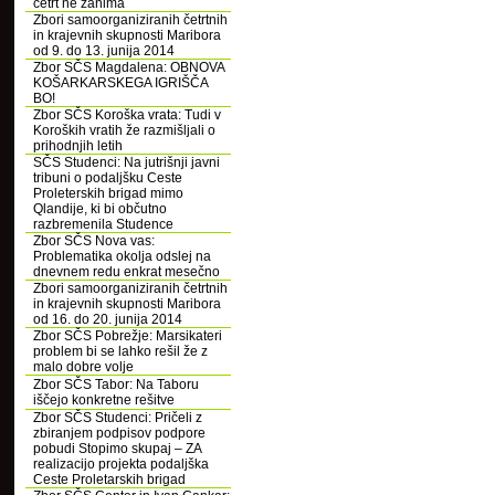
četrt ne zanima
Zbori samoorganiziranih četrtnih
in krajevnih skupnosti Maribora
od 9. do 13. junija 2014
Zbor SČS Magdalena: OBNOVA
KOŠARKARSKEGA IGRIŠČA
BO!
Zbor SČS Koroška vrata: Tudi v
Koroških vratih že razmišljali o
prihodnjih letih
SČS Studenci: Na jutrišnji javni
tribuni o podaljšku Ceste
Proleterskih brigad mimo
Qlandije, ki bi občutno
razbremenila Studence
Zbor SČS Nova vas:
Problematika okolja odslej na
dnevnem redu enkrat mesečno
Zbori samoorganiziranih četrtnih
in krajevnih skupnosti Maribora
od 16. do 20. junija 2014
Zbor SČS Pobrežje: Marsikateri
problem bi se lahko rešil že z
malo dobre volje
Zbor SČS Tabor: Na Taboru
iščejo konkretne rešitve
Zbor SČS Studenci: Pričeli z
zbiranjem podpisov podpore
pobudi Stopimo skupaj – ZA
realizacijo projekta podaljška
Ceste Proletarskih brigad