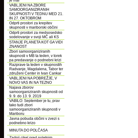
je mar
VABLJENI NA ZBORE
SAMOORGANIZIRANIH
SKUPNOSTI V TEDNU MED 21.
IN 27. OKTOBROM
Odprti prostori za krepitev
skupnosti v mariborski občini
Odprti prostori za medsosedsko
sodelovanje v svoji MČ ali KS
STANJE PLANETA KOT GA VIDI
ZNANOST
Zbori samoorganiziranih
skupnosti v MB ta teden, v torek
pa predavanje o podnebni krizi
Razprave ta teden v skupnostih
Radvanje, Magdalena, Tabor ter
združeni Center in Ivan Cankar
VABLJENI NA POBREŽJE, V
NOVO VAS IN NA TEZNO
Najava zborov
samoorganiziranih skupnosti od
9. 9. do 13. 9. 2019
VABILO: September je tu, prav
tako tudi zbori
samoorganiziranih skupnosti v
Mariboru
Javna pobuda občini v zvezi s
podnebno krizo
MINUTA DO POLČASA
Zadnji cikel pred poletnim