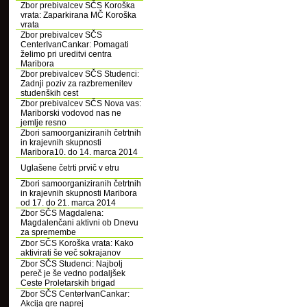
Zbor prebivalcev SČS Koroška
vrata: Zaparkirana MČ Koroška
vrata
Zbor prebivalcev SČS
CenterIvanCankar: Pomagati
želimo pri ureditvi centra
Maribora
Zbor prebivalcev SČS Studenci:
Zadnji poziv za razbremenitev
studenških cest
Zbor prebivalcev SČS Nova vas:
Mariborski vodovod nas ne
jemlje resno
Zbori samoorganiziranih četrtnih
in krajevnih skupnosti
Maribora10. do 14. marca 2014
Uglašene četrti prvič v etru
Zbori samoorganiziranih četrtnih
in krajevnih skupnosti Maribora
od 17. do 21. marca 2014
Zbor SČS Magdalena:
Magdalenčani aktivni ob Dnevu
za spremembe
Zbor SČS Koroška vrata: Kako
aktivirati še več sokrajanov
Zbor SČS Studenci: Najbolj
pereč je še vedno podaljšek
Ceste Proletarskih brigad
Zbor SČS CenterIvanCankar:
Akcija gre naprej