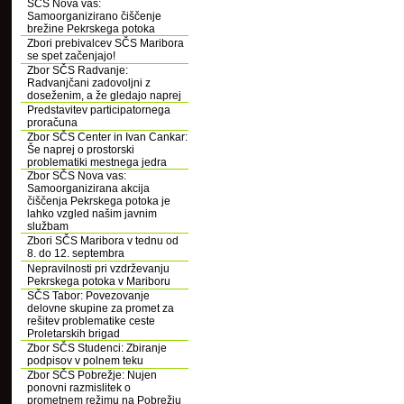
SČS Nova vas:
Samoorganizirano čiščenje
brežine Pekrskega potoka
Zbori prebivalcev SČS Maribora
se spet začenjajo!
Zbor SČS Radvanje:
Radvanjčani zadovoljni z
doseženim, a že gledajo naprej
Predstavitev participatornega
proračuna
Zbor SČS Center in Ivan Cankar:
Še naprej o prostorski
problematiki mestnega jedra
Zbor SČS Nova vas:
Samoorganizirana akcija
čiščenja Pekrskega potoka je
lahko vzgled našim javnim
službam
Zbori SČS Maribora v tednu od
8. do 12. septembra
Nepravilnosti pri vzdrževanju
Pekrskega potoka v Mariboru
SČS Tabor: Povezovanje
delovne skupine za promet za
rešitev problematike ceste
Proletarskih brigad
Zbor SČS Studenci: Zbiranje
podpisov v polnem teku
Zbor SČS Pobrežje: Nujen
ponovni razmislitek o
prometnem režimu na Pobrežju