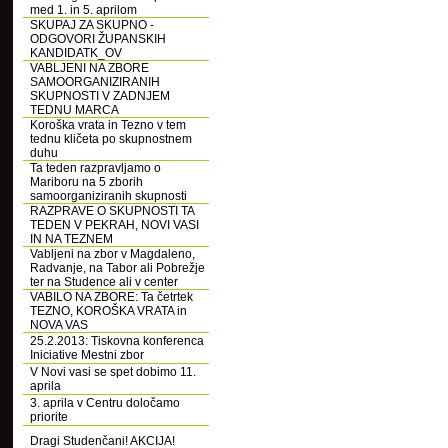
med 1. in 5. aprilom
SKUPAJ ZA SKUPNO -
ODGOVORI ŽUPANSKIH
KANDIDATK_OV
VABLJENI NA ZBORE
SAMOORGANIZIRANIH
SKUPNOSTI V ZADNJEM
TEDNU MARCA
Koroška vrata in Tezno v tem
tednu kličeta po skupnostnem
duhu
Ta teden razpravljamo o
Mariboru na 5 zborih
samoorganiziranih skupnosti
RAZPRAVE O SKUPNOSTI TA
TEDEN V PEKRAH, NOVI VASI
IN NA TEZNEM
Vabljeni na zbor v Magdaleno,
Radvanje, na Tabor ali Pobrežje
ter na Studence ali v center
VABILO NA ZBORE: Ta četrtek
TEZNO, KOROŠKA VRATA in
NOVA VAS
25.2.2013: Tiskovna konferenca
Iniciative Mestni zbor
V Novi vasi se spet dobimo 11.
aprila
3. aprila v Centru določamo
priorite
Dragi Studenčani! AKCIJA!