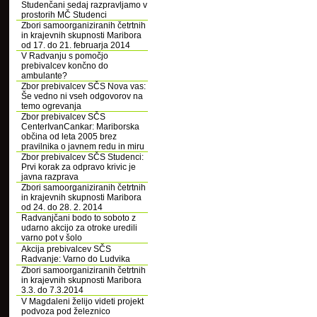
Studenčani sedaj razpravljamo v
prostorih MČ Studenci
Zbori samoorganiziranih četrtnih
in krajevnih skupnosti Maribora
od 17. do 21. februarja 2014
V Radvanju s pomočjo
prebivalcev končno do
ambulante?
Zbor prebivalcev SČS Nova vas:
Še vedno ni vseh odgovorov na
temo ogrevanja
Zbor prebivalcev SČS
CenterIvanCankar: Mariborska
občina od leta 2005 brez
pravilnika o javnem redu in miru
Zbor prebivalcev SČS Studenci:
Prvi korak za odpravo krivic je
javna razprava
Zbori samoorganiziranih četrtnih
in krajevnih skupnosti Maribora
od 24. do 28. 2. 2014
Radvanjčani bodo to soboto z
udarno akcijo za otroke uredili
varno pot v šolo
Akcija prebivalcev SČS
Radvanje: Varno do Ludvika
Zbori samoorganiziranih četrtnih
in krajevnih skupnosti Maribora
3.3. do 7.3.2014
V Magdaleni želijo videti projekt
podvoza pod železnico