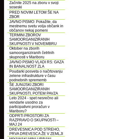
Začnite 2025 na zboru v svoji
soseski
PRED NOVIM LETOM ŠE NA
ZBOR
JAVNO PISMO: Pokažite, da
mestnemu svetu volja občank in
občanov nekaj pomeni
TERMINI ZBOROV
SAMOORGANIZIRANIH
SKUPNOSTI V NOVEMBRU
Oktober na zborih
samoorganiziranih četrtnih
skupnosti v Mariboru
JAVNO PISMO VLADI RS: GAZA
IN BANALNOST ZLA
Poudarki posveta o načrtovanju
zelene infrastrukture v času
podnebnih sprememb
ŠE JUNIJSKI ZBORI
SAMOORGANIZIRANIH
SKUPNOSTI, POTEM PAVZA
Leto 2024 - spet nesrečno ali
vendarle usodno za
participativni proračun v
Mariboru?
ODPRTI PROSTORI ZA
RAZPRAVO O SKUPNOSTI –
MAJ 24
DREVESNICA POD STREHO,
PRVA DREVESCA ŽE V ZEMLJI