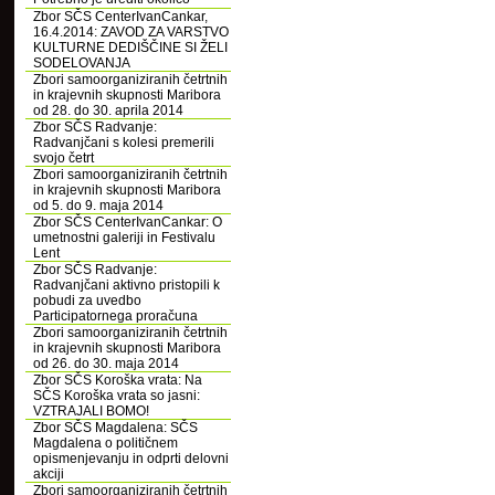
Zbor SČS CenterIvanCankar,
16.4.2014: ZAVOD ZA VARSTVO
KULTURNE DEDIŠČINE SI ŽELI
SODELOVANJA
Zbori samoorganiziranih četrtnih
in krajevnih skupnosti Maribora
od 28. do 30. aprila 2014
Zbor SČS Radvanje:
Radvanjčani s kolesi premerili
svojo četrt
Zbori samoorganiziranih četrtnih
in krajevnih skupnosti Maribora
od 5. do 9. maja 2014
Zbor SČS CenterIvanCankar: O
umetnostni galeriji in Festivalu
Lent
Zbor SČS Radvanje:
Radvanjčani aktivno pristopili k
pobudi za uvedbo
Participatornega proračuna
Zbori samoorganiziranih četrtnih
in krajevnih skupnosti Maribora
od 26. do 30. maja 2014
Zbor SČS Koroška vrata: Na
SČS Koroška vrata so jasni:
VZTRAJALI BOMO!
Zbor SČS Magdalena: SČS
Magdalena o političnem
opismenjevanju in odprti delovni
akciji
Zbori samoorganiziranih četrtnih