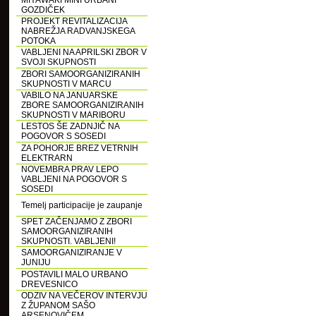
MIYAWAKI MINI URBANI
GOZDIČEK
PROJEKT REVITALIZACIJA
NABREŽJA RADVANJSKEGA
POTOKA
VABLJENI NA APRILSKI ZBOR V
SVOJI SKUPNOSTI
ZBORI SAMOORGANIZIRANIH
SKUPNOSTI V MARCU
VABILO NA JANUARSKE
ZBORE SAMOORGANIZIRANIH
SKUPNOSTI V MARIBORU
LESTOS ŠE ZADNJIČ NA
POGOVOR S SOSEDI
ZA POHORJE BREZ VETRNIH
ELEKTRARN
NOVEMBRA PRAV LEPO
VABLJENI NA POGOVOR S
SOSEDI
Temelj participacije je zaupanje
SPET ZAČENJAMO Z ZBORI
SAMOORGANIZIRANIH
SKUPNOSTI. VABLJENI!
SAMOORGANIZIRANJE V
JUNIJU
POSTAVILI MALO URBANO
DREVESNICO
ODZIV NA VEČEROV INTERVJU
Z ŽUPANOM SAŠO
ARSENOVIČEM