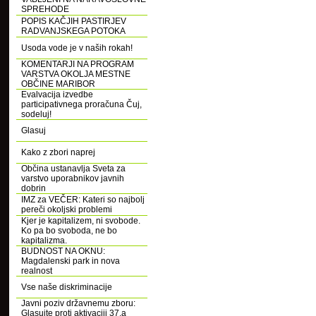
SPREHODE
POPIS KAČJIH PASTIRJEV
RADVANJSKEGA POTOKA
Usoda vode je v naših rokah!
KOMENTARJI NA PROGRAM
VARSTVA OKOLJA MESTNE
OBČINE MARIBOR
Evalvacija izvedbe
participativnega proračuna Čuj,
sodeluj!
Glasuj
Kako z zbori naprej
Občina ustanavlja Sveta za
varstvo uporabnikov javnih
dobrin
IMZ za VEČER: Kateri so najbolj
pereči okoljski problemi
Kjer je kapitalizem, ni svobode.
Ko pa bo svoboda, ne bo
kapitalizma.
BUDNOST NA OKNU:
Magdalenski park in nova
realnost
Vse naše diskriminacije
Javni poziv državnemu zboru:
Glasujte proti aktivaciji 37.a