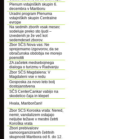
Plenum vstajniških skupin 6.
decembra v Mariboru
Uradni program Plenuma
vstajniških skupin Centralne
evrope
Na sedmih zborih vsak mesec
sodeluje preko sto ljudi –
izvedenih je že več kot
sedemdeset zborov.
Zbor SČS Nova vas: Ne
sprejemamo izgovorov, da se
obračunska obdobja ne morejo
poenotiti
ZA začetek medsebojnega
dialoga o turizmu v Radvanju
Zbor SČS Magdalena: V
Magdaleni vse v redu
Gosposka za novo leto bolj
dostojanstvena
SČS CenterCankar vabijo na
skodelico čaja in klepet
Hvala, Mariborčani!
Zbor SCS Koroska vrata: Nered,
nemir, vandalizem ostajajo
neljube težave v mestni četrti
Koroška vrata
Zbori prebivalcev
samoorganiziranih četrtnih
skupnosti Maribora od 6. do 12.