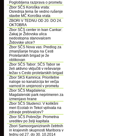
Poglobljena razprava o prometu
Zbor SČS Koroška vrata:
Osrednja tema še vedno rušenje
stavbe MČ Koroška vrata
ZBORI V TEDNU OD 20. DO 24.
OKTOBRA
Zbor SČS center in Ivan Cankar:
Zakaj je Židovska ulica
nedostopna stanovalcem
Židovske ulice?
Zbor SČS Nova vas: Predlog za
zmanjšanje hrupa na Cesti
Proletarskih brigad je že
oblikovan
Zbor SČS Tabor: SČS Tabor se
želi aktivno vključiti v reševanje
težav s Cesto proletarskih brigad
Zbor SKS Kamnica: Prioritetne
naloge so kanalizcija ter večja
varnost in urejenost v prometu
Zbor SČS Magdalena:
Magdalenski park neprimeren za
izmenjavo hrane
Zbor SČS Studenci: V kolikšni
meri Ecolab in Tekol vplivata na
zdravje prebivalcev?
Zbor SČS Pobrežje: Prometna
ureditev po želji kapitala
Zbori Samoorganiziranih četrtnih
in krajevnih skupnosti Maribora v
tednu od 27. do 30. 10.2014