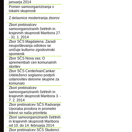
januarja 2014
Pomen samoorganiziranja v
lokalni skupnosti
Z delavnice moderiranja zborov
Zbori prebivalcev
samoorganiziranih četrtnih in
krajevnih skupnosti Maribora 27.
- 31. 1. 2014
Zbor SČS Magdalena: Zaradi
neupoštevanja odlokov se
uničuje kulturno-zgodovinski
spomenik
Zbor SČS Nova vas: O
spremembah cen komunalnih
storitev
Zbor SČS CenterIvanCankar:
Udeleženci soglasno podprli
ustanovitev delovne skupine za
komunalo
Zbori prebivalcev
samoorganiziranih četrtnih in
krajevnih skupnosti Maribora 3. -
7. 2. 2014
Zbor prebivalcev SČS Radvanje:
Uporaba prostora in prometni
tokovi so naša prioriteta
Zbori samoorganiziranih četrtnih
in krajevnih skupnosti Maribora
od 10. do 14. februarja 2014
Zbor prebivalcev SČS Studenci: