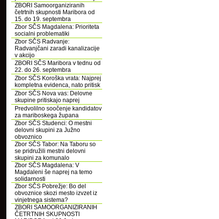
ZBORI Samoorganiziranih
četrtnih skupnosti Maribora od
15. do 19. septembra
Zbor SČS Magdalena: Prioriteta
socialni problematiki
Zbor SČS Radvanje:
Radvanjčani zaradi kanalizacije
v akcijo
ZBORI SČS Maribora v tednu od
22. do 26. septembra
Zbor SČS Koroška vrata: Najprej
kompletna evidenca, nato pritisk
Zbor SČS Nova vas: Delovne
skupine pritiskajo naprej
Predvolilno soočenje kandidatov
za mariboskega župana
Zbor SČS Studenci: O mestni
delovni skupini za Južno
obvoznico
Zbor SČS Tabor: Na Taboru so
se pridružili mestni delovni
skupini za komunalo
Zbor SČS Magdalena: V
Magdaleni še naprej na temo
solidarnosti
Zbor SČS Pobrežje: Bo del
obvoznice skozi mesto izvzet iz
vinjetnega sistema?
ZBORI SAMOORGANIZIRANIH
ČETRTNIH SKUPNOSTI