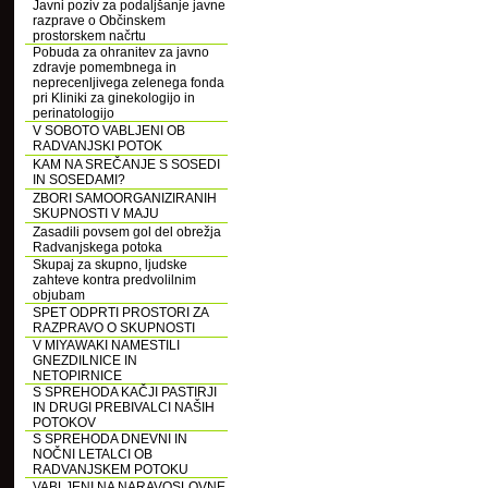
Javni poziv za podaljšanje javne
razprave o Občinskem
prostorskem načrtu
Pobuda za ohranitev za javno
zdravje pomembnega in
neprecenljivega zelenega fonda
pri Kliniki za ginekologijo in
perinatologijo
V SOBOTO VABLJENI OB
RADVANJSKI POTOK
KAM NA SREČANJE S SOSEDI
IN SOSEDAMI?
ZBORI SAMOORGANIZIRANIH
SKUPNOSTI V MAJU
Zasadili povsem gol del obrežja
Radvanjskega potoka
Skupaj za skupno, ljudske
zahteve kontra predvolilnim
objubam
SPET ODPRTI PROSTORI ZA
RAZPRAVO O SKUPNOSTI
V MIYAWAKI NAMESTILI
GNEZDILNICE IN
NETOPIRNICE
S SPREHODA KAČJI PASTIRJI
IN DRUGI PREBIVALCI NAŠIH
POTOKOV
S SPREHODA DNEVNI IN
NOČNI LETALCI OB
RADVANJSKEM POTOKU
VABLJENI NA NARAVOSLOVNE