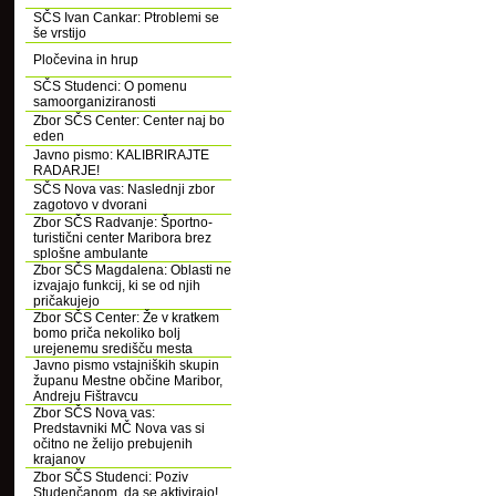
SČS Ivan Cankar: Ptroblemi se
še vrstijo
Pločevina in hrup
SČS Studenci: O pomenu
samoorganiziranosti
Zbor SČS Center: Center naj bo
eden
Javno pismo: KALIBRIRAJTE
RADARJE!
SČS Nova vas: Naslednji zbor
zagotovo v dvorani
Zbor SČS Radvanje: Športno-
turistični center Maribora brez
splošne ambulante
Zbor SČS Magdalena: Oblasti ne
izvajajo funkcij, ki se od njih
pričakujejo
Zbor SČS Center: Že v kratkem
bomo priča nekoliko bolj
urejenemu središču mesta
Javno pismo vstajniških skupin
županu Mestne občine Maribor,
Andreju Fištravcu
Zbor SČS Nova vas:
Predstavniki MČ Nova vas si
očitno ne želijo prebujenih
krajanov
Zbor SČS Studenci: Poziv
Studenčanom, da se aktivirajo!