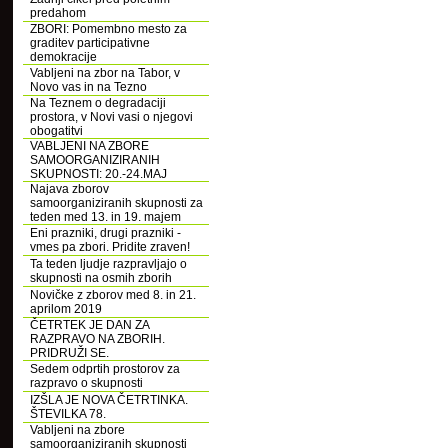
predahom
ZBORI: Pomembno mesto za
graditev participativne
demokracije
Vabljeni na zbor na Tabor, v
Novo vas in na Tezno
Na Teznem o degradaciji
prostora, v Novi vasi o njegovi
obogatitvi
VABLJENI NA ZBORE
SAMOORGANIZIRANIH
SKUPNOSTI: 20.-24.MAJ
Najava zborov
samoorganiziranih skupnosti za
teden med 13. in 19. majem
Eni prazniki, drugi prazniki -
vmes pa zbori. Pridite zraven!
Ta teden ljudje razpravljajo o
skupnosti na osmih zborih
Novičke z zborov med 8. in 21.
aprilom 2019
ČETRTEK JE DAN ZA
RAZPRAVO NA ZBORIH.
PRIDRUŽI SE.
Sedem odprtih prostorov za
razpravo o skupnosti
IZŠLA JE NOVA ČETRTINKA.
ŠTEVILKA 78.
Vabljeni na zbore
samoorganiziranih skupnosti