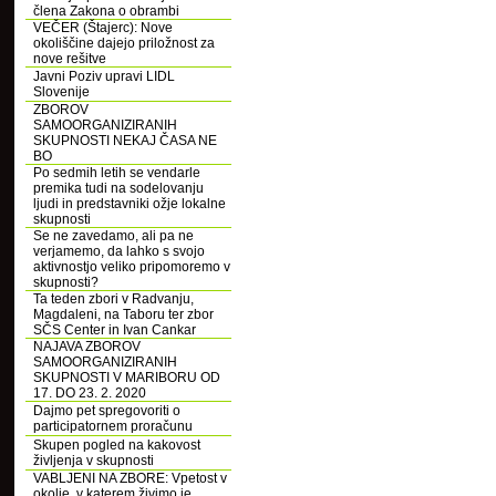
člena Zakona o obrambi
VEČER (Štajerc): Nove
okoliščine dajejo priložnost za
nove rešitve
Javni Poziv upravi LIDL
Slovenije
ZBOROV
SAMOORGANIZIRANIH
SKUPNOSTI NEKAJ ČASA NE
BO
Po sedmih letih se vendarle
premika tudi na sodelovanju
ljudi in predstavniki ožje lokalne
skupnosti
Se ne zavedamo, ali pa ne
verjamemo, da lahko s svojo
aktivnostjo veliko pripomoremo v
skupnosti?
Ta teden zbori v Radvanju,
Magdaleni, na Taboru ter zbor
SČS Center in Ivan Cankar
NAJAVA ZBOROV
SAMOORGANIZIRANIH
SKUPNOSTI V MARIBORU OD
17. DO 23. 2. 2020
Dajmo pet spregovoriti o
participatornem proračunu
Skupen pogled na kakovost
življenja v skupnosti
VABLJENI NA ZBORE: Vpetost v
okolje, v katerem živimo je