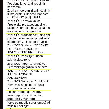
Zbor SČS Center in Ivan Cankar:
Potrebno je vztrajati s civilnim
nadzorom
Zbori samoorganiziranih četrtnih
in krajevnih skupnosti Maribora
od 23. do 27. junija 2014
Zbor SČS Koroška vrata:
Prostorska prezasedenost kot
razlog za gradnjo novega Doma
mestne četrti ne pije vode
Zbor SČS Magdalena: Usklajeni
predlogi komunalnih projektov v
magdaleni za naslednji dve leti
Zbor SČS Studenci: ŠIRJENJE
PODPORE PETICIJI IN
INVESTICIJSKI PREDLOGI
Zbor SČS Pobrežje: Bučen
zaključek sezone
Zbor SČS Tabor: O lastništvu
Bernavskega gozda in še čem
KANDIDATI ZA DRŽAVNI ZBOR
JUTRI O LOKALNI
SAMOUPRAVI
Zbor SČS Nova vas: Prebivalci
Nove vasi se ne bodo pustili
voziti žejne čez vodo
Postani moderator zborov
samoorganiziranih četrtnih
skupnosti v Mariboru
Kako se zgodijo spremembe? Ali
želiš biti del njih?