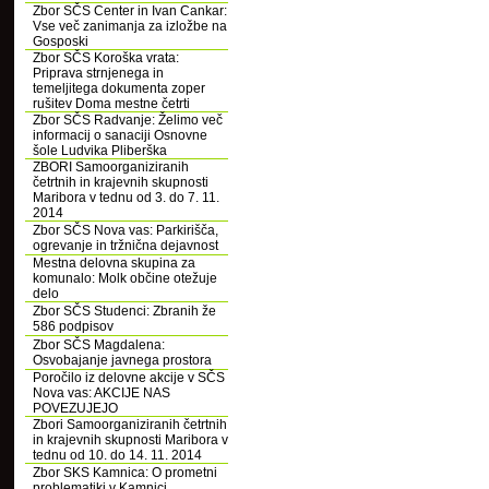
Zbor SČS Center in Ivan Cankar:
Vse več zanimanja za izložbe na
Gosposki
Zbor SČS Koroška vrata:
Priprava strnjenega in
temeljitega dokumenta zoper
rušitev Doma mestne četrti
Zbor SČS Radvanje: Želimo več
informacij o sanaciji Osnovne
šole Ludvika Pliberška
ZBORI Samoorganiziranih
četrtnih in krajevnih skupnosti
Maribora v tednu od 3. do 7. 11.
2014
Zbor SČS Nova vas: Parkirišča,
ogrevanje in tržnična dejavnost
Mestna delovna skupina za
komunalo: Molk občine otežuje
delo
Zbor SČS Studenci: Zbranih že
586 podpisov
Zbor SČS Magdalena:
Osvobajanje javnega prostora
Poročilo iz delovne akcije v SČS
Nova vas: AKCIJE NAS
POVEZUJEJO
Zbori Samoorganiziranih četrtnih
in krajevnih skupnosti Maribora v
tednu od 10. do 14. 11. 2014
Zbor SKS Kamnica: O prometni
problematiki v Kamnici