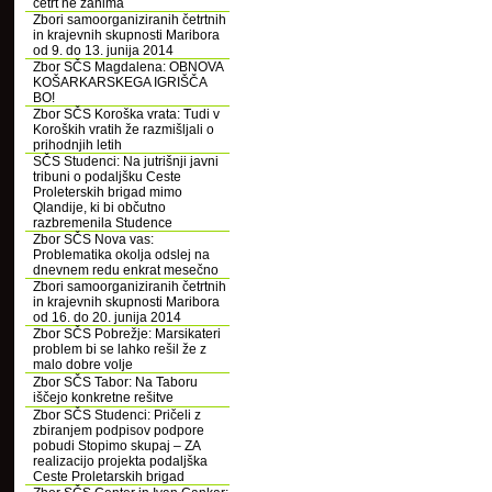
četrt ne zanima
Zbori samoorganiziranih četrtnih
in krajevnih skupnosti Maribora
od 9. do 13. junija 2014
Zbor SČS Magdalena: OBNOVA
KOŠARKARSKEGA IGRIŠČA
BO!
Zbor SČS Koroška vrata: Tudi v
Koroških vratih že razmišljali o
prihodnjih letih
SČS Studenci: Na jutrišnji javni
tribuni o podaljšku Ceste
Proleterskih brigad mimo
Qlandije, ki bi občutno
razbremenila Studence
Zbor SČS Nova vas:
Problematika okolja odslej na
dnevnem redu enkrat mesečno
Zbori samoorganiziranih četrtnih
in krajevnih skupnosti Maribora
od 16. do 20. junija 2014
Zbor SČS Pobrežje: Marsikateri
problem bi se lahko rešil že z
malo dobre volje
Zbor SČS Tabor: Na Taboru
iščejo konkretne rešitve
Zbor SČS Studenci: Pričeli z
zbiranjem podpisov podpore
pobudi Stopimo skupaj – ZA
realizacijo projekta podaljška
Ceste Proletarskih brigad