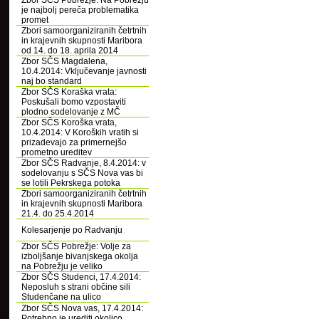
Zbor SČS Pobrežje: Na Pobrežju
je najbolj pereča problematika
promet
Zbori samoorganiziranih četrtnih
in krajevnih skupnosti Maribora
od 14. do 18. aprila 2014
Zbor SČS Magdalena,
10.4.2014: Vključevanje javnosti
naj bo standard
Zbor SČS Koraška vrata:
Poskušali bomo vzpostaviti
plodno sodelovanje z MČ
Zbor SČS Koroška vrata,
10.4.2014: V Koroških vratih si
prizadevajo za primernejšo
prometno ureditev
Zbor SČS Radvanje, 8.4.2014: v
sodelovanju s SČS Nova vas bi
se lotili Pekrskega potoka
Zbori samoorganiziranih četrtnih
in krajevnih skupnosti Maribora
21.4. do 25.4.2014
Kolesarjenje po Radvanju
Zbor SČS Pobrežje: Volje za
izboljšanje bivanjskega okolja
na Pobrežju je veliko
Zbor SČS Studenci, 17.4.2014:
Neposluh s strani občine sili
Studenčane na ulico
Zbor SČS Nova vas, 17.4.2014:
Potrebno je urediti okolico