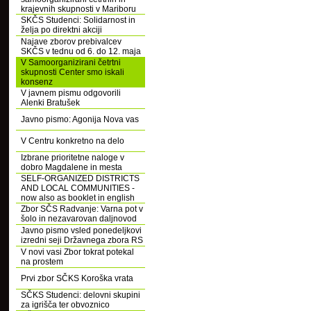
krajevnih skupnosti v Mariboru
SKČS Studenci: Solidarnost in
želja po direktni akciji
Najave zborov prebivalcev
SKČS v tednu od 6. do 12. maja
V Samoorganizirani četrtni
skupnosti Center smo iskali
konsenz
V javnem pismu odgovorili
Alenki Bratušek
Javno pismo: Agonija Nova vas
V Centru konkretno na delo
Izbrane prioritetne naloge v
dobro Magdalene in mesta
SELF-ORGANIZED DISTRICTS
AND LOCAL COMMUNITIES -
now also as booklet in english
Zbor SČS Radvanje: Varna pot v
šolo in nezavarovan daljnovod
Javno pismo vsled ponedeljkovi
izredni seji Državnega zbora RS
V novi vasi Zbor tokrat potekal
na prostem
Prvi zbor SČKS Koroška vrata
SČKS Studenci: delovni skupini
za igrišča ter obvoznico