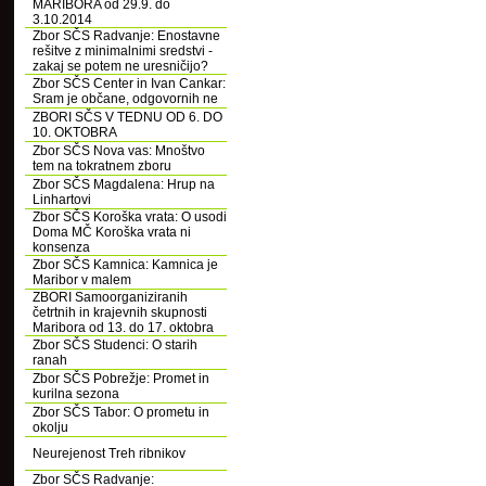
MARIBORA od 29.9. do
3.10.2014
Zbor SČS Radvanje: Enostavne
rešitve z minimalnimi sredstvi -
zakaj se potem ne uresničijo?
Zbor SČS Center in Ivan Cankar:
Sram je občane, odgovornih ne
ZBORI SČS V TEDNU OD 6. DO
10. OKTOBRA
Zbor SČS Nova vas: Mnoštvo
tem na tokratnem zboru
Zbor SČS Magdalena: Hrup na
Linhartovi
Zbor SČS Koroška vrata: O usodi
Doma MČ Koroška vrata ni
konsenza
Zbor SČS Kamnica: Kamnica je
Maribor v malem
ZBORI Samoorganiziranih
četrtnih in krajevnih skupnosti
Maribora od 13. do 17. oktobra
Zbor SČS Studenci: O starih
ranah
Zbor SČS Pobrežje: Promet in
kurilna sezona
Zbor SČS Tabor: O prometu in
okolju
Neurejenost Treh ribnikov
Zbor SČS Radvanje: