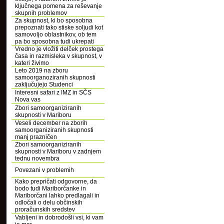
ključnega pomena za reševanje
skupnih problemov
Za skupnost, ki bo sposobna
prepoznati tako stiske soljudi kot
samovoljo oblastnikov, ob tem
pa bo sposobna tudi ukrepati
Vredno je vložiti delček prostega
časa in razmisleka v skupnost, v
kateri živimo
Leto 2019 na zboru
samoorganoziranih skupnosti
zaključujejo Studenci
Interesni safari z IMZ in SČS
Nova vas
Zbori samoorganiziranih
skupnosti v Mariboru
Veseli december na zborih
samoorganiziranih skupnosti
manj prazničen
Zbori samoorganiziranih
skupnosti v Mariboru v zadnjem
tednu novembra
Povezani v problemih
Kako prepričati odgovorne, da
bodo tudi Mariborčanke in
Mariborčani lahko predlagali in
odločali o delu občinskih
proračunskih sredstev
Vabljeni in dobrodošli vsi, ki vam