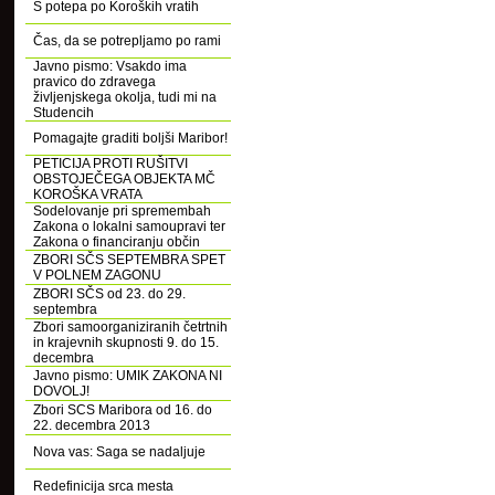
S potepa po Koroških vratih
Čas, da se potrepljamo po rami
Javno pismo: Vsakdo ima
pravico do zdravega
življenjskega okolja, tudi mi na
Studencih
Pomagajte graditi boljši Maribor!
PETICIJA PROTI RUŠITVI
OBSTOJEČEGA OBJEKTA MČ
KOROŠKA VRATA
Sodelovanje pri spremembah
Zakona o lokalni samoupravi ter
Zakona o financiranju občin
ZBORI SČS SEPTEMBRA SPET
V POLNEM ZAGONU
ZBORI SČS od 23. do 29.
septembra
Zbori samoorganiziranih četrtnih
in krajevnih skupnosti 9. do 15.
decembra
Javno pismo: UMIK ZAKONA NI
DOVOLJ!
Zbori SCS Maribora od 16. do
22. decembra 2013
Nova vas: Saga se nadaljuje
Redefinicija srca mesta