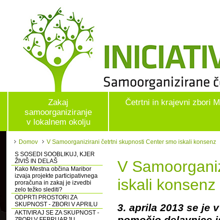
Zakaj
Četrtni in krajevni zbori 
samoorganiziranje
v lokalnem okolju
Domov
V Samoorganizirani četrtni skupnosti Center smo iskali konsenz
S SOSEDI SOOBLIKUJ, KJER
ŽIVIŠ IN DELAŠ
V Samoorganizi
Kako Mestna občina Maribor
izvaja projekte participativnega
iskali konsenz
proračuna in zakaj je izvedbi
zelo težko slediti?
ODPRTI PROSTORI ZA
SKUPNOST - ZBORI V APRILU
3. aprila 2013 se je 
AKTIVIRAJ SE ZA SKUPNOST -
pomočjo delavnice is
ZBORI V FEBRUARJU