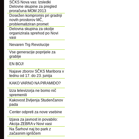
SČKS Nova vas: Izsledki
Delovne skupine za pregled
proračuna MOM 2013
Dosežen kompromis pri gradnji
novih prostorov MČ,
problematiziran promet
Delovna skupina za okolje
organizirala sprehod po Novi
vasi
Nevaren Trg Revolucije
Vse generacije poprijele za
grablje
EN BOJ!
Najave zborov SČKS Maribora v
tednu od 17. do 23. junija
KAKO VARNO NA PIRAMIDO?
Izza televizorja ne bomo nič
spremenili
Kakovost življenja Studenčanov
pada
Center odpreti za nove vsebine
Izjava za javnost in povabilo:
Akcija ZEBRA v Novi vasi
Na Šarhovi naj bo park z
začasnim igriščem