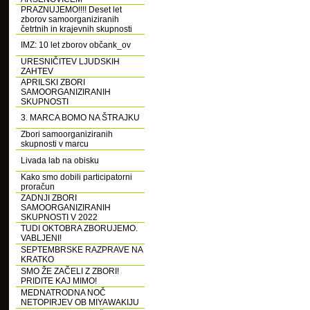
PRAZNUJEMO!!!! Deset let
zborov samoorganiziranih
četrtnih in krajevnih skupnosti
IMZ: 10 let zborov občank_ov
URESNIČITEV LJUDSKIH
ZAHTEV
APRILSKI ZBORI
SAMOORGANIZIRANIH
SKUPNOSTI
3. MARCA BOMO NA ŠTRAJKU
Zbori samoorganiziranih
skupnosti v marcu
Livada lab na obisku
Kako smo dobili participatorni
proračun
ZADNJI ZBORI
SAMOORGANIZIRANIH
SKUPNOSTI V 2022
TUDI OKTOBRA ZBORUJEMO.
VABLJENI!
SEPTEMBRSKE RAZPRAVE NA
KRATKO
SMO ŽE ZAČELI Z ZBORI!
PRIDITE KAJ MIMO!
MEDNATRODNA NOČ
NETOPIRJEV OB MIYAWAKIJU