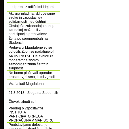
Led prebit z odličnimi idejami
Aktivna mladina, vključevanje
stroke in vzpostavitev
solidarnosti med četrtmi
Obstoječa zakonodaja ponuja
kar nekaj možnosti za
participacijo prebivalcev
Želja po spremembah na
Studencih
Prebivalci Magdalene so se
odločili: Zbori se nadaljujejo!
AKTIVIRAJ SE! Delavnice za
moderatorje zborov
samoorganizirnih četrtnih
skupnosti
Ne bomo plačevali uporabe
prostorov, ki smo jih mi zgradili!
Vstala tudi Magdalena
21.3.2013 - Sloga na Studencih
Človek, zbudi se!
Predlog o vzpostavitvi
INSTITUTA
PARTICIPATORNEGA
PRORAČUNA V MARIBORU
Predstavljamo delovanje
samoorganizirani četrtnih in