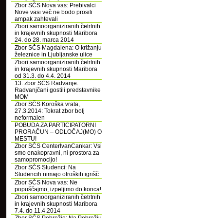
Zbor SČS Nova vas: Prebivalci
Nove vasi več ne bodo prosili
ampak zahtevali
Zbori samoorganiziranih četrtnih
in krajevnih skupnosti Maribora
24. do 28. marca 2014
Zbor SČS Magdalena: O križanju
železnice in Ljubljanske ulice
Zbori samoorganiziranih četrtnih
in krajevnih skupnosti Maribora
od 31.3. do 4.4. 2014
13. zbor SČS Radvanje:
Radvanjčani gostili predstavnike
MOM
Zbor SČS Koroška vrata,
27.3.2014: Tokrat zbor bolj
neformalen
POBUDA ZA PARTICIPATORNI
PRORAČUN – ODLOČAJ(MO) O
MESTU!
Zbor SČS CenterIvanCankar: Vsi
smo enakopravni, ni prostora za
samopromocijo!
Zbor SČS Studenci: Na
Studencih nimajo otroških igrišč
Zbor SČS Nova vas: Ne
popuščajmo, izpeljimo do konca!
Zbori samoorganiziranih četrtnih
in krajevnih skupnosti Maribora
7.4. do 11.4.2014