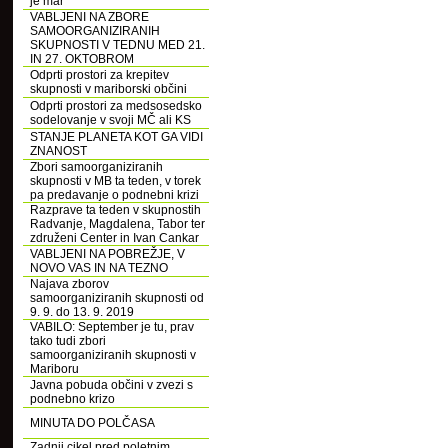
je mar
VABLJENI NA ZBORE
SAMOORGANIZIRANIH
SKUPNOSTI V TEDNU MED 21.
IN 27. OKTOBROM
Odprti prostori za krepitev
skupnosti v mariborski občini
Odprti prostori za medsosedsko
sodelovanje v svoji MČ ali KS
STANJE PLANETA KOT GA VIDI
ZNANOST
Zbori samoorganiziranih
skupnosti v MB ta teden, v torek
pa predavanje o podnebni krizi
Razprave ta teden v skupnostih
Radvanje, Magdalena, Tabor ter
združeni Center in Ivan Cankar
VABLJENI NA POBREŽJE, V
NOVO VAS IN NA TEZNO
Najava zborov
samoorganiziranih skupnosti od
9. 9. do 13. 9. 2019
VABILO: September je tu, prav
tako tudi zbori
samoorganiziranih skupnosti v
Mariboru
Javna pobuda občini v zvezi s
podnebno krizo
MINUTA DO POLČASA
Zadnji cikel pred poletnim