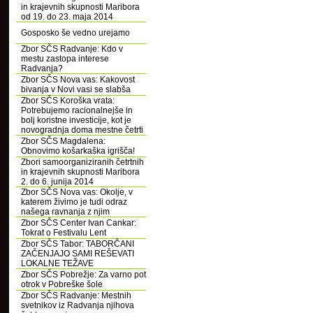
in krajevnih skupnosti Maribora
od 19. do 23. maja 2014
Gosposko še vedno urejamo
Zbor SČS Radvanje: Kdo v
mestu zastopa interese
Radvanja?
Zbor SČS Nova vas: Kakovost
bivanja v Novi vasi se slabša
Zbor SČS Koroška vrata:
Potrebujemo racionalnejše in
bolj koristne investicije, kot je
novogradnja doma mestne četrti
Zbor SČS Magdalena:
Obnovimo košarkaška igrišča!
Zbori samoorganiziranih četrtnih
in krajevnih skupnosti Maribora
2. do 6. junija 2014
Zbor SČS Nova vas: Okolje, v
katerem živimo je tudi odraz
našega ravnanja z njim
Zbor SČS Center Ivan Cankar:
Tokrat o Festivalu Lent
Zbor SČS Tabor: TABORČANI
ZAČENJAJO SAMI REŠEVATI
LOKALNE TEŽAVE
Zbor SČS Pobrežje: Za varno pot
otrok v Pobreške šole
Zbor SČS Radvanje: Mestnih
svetnikov iz Radvanja njihova