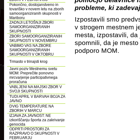
Pokončno, dostojanstveno in
probleme, ki zadevaj
tovariško v novem letu na zborih
samoorganiziranih skupnosti v
Izpostavili smo pred
Mariboru
ZADNJI LETOŠNJI ZBORI
v strogem mestnem jed
SAMOORGANIZIRANIH
SKUPNOSTI
mesta, izpostavili, d
ZBORI SAMOORGANIZIRANIH
SKUPNOSTI V NOVEMBRU
spomnili, da je mesto 
VABIMO VAS NA ZBORE
podporo MOM.
SAMOORGANIZIRANIH
SKUPNOSTI V OKTOBRU
Trmasto v trinajsti krog
Javni poziv Mestnemu svetu
MOM: Preprečite ponovno
mrcvarjenje participativnega
proračuna
VABLJENI NA MAJSKI ZBOR V
SVOJI SKUPNOSTI
TUDI APRIL V BARVAH BOJA ZA
JAVNO
DVIG TEMPERATURE NA
ZBORIH V MARCU
IZJAVA ZA JAVNOST: NE
izkoriščanju športa za zakrivanje
genocida
ODPRTI PROSTORI ZA
RAZPRAVO O SKUPNOSTI V
FEBRUARJU