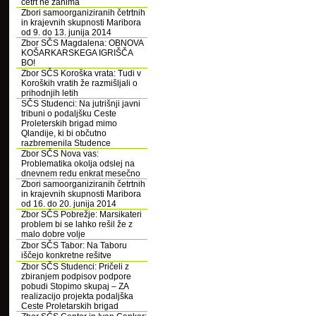
četrt ne zanima
Zbori samoorganiziranih četrtnih
in krajevnih skupnosti Maribora
od 9. do 13. junija 2014
Zbor SČS Magdalena: OBNOVA
KOŠARKARSKEGA IGRIŠČA
BO!
Zbor SČS Koroška vrata: Tudi v
Koroških vratih že razmišljali o
prihodnjih letih
SČS Studenci: Na jutrišnji javni
tribuni o podaljšku Ceste
Proleterskih brigad mimo
Qlandije, ki bi občutno
razbremenila Studence
Zbor SČS Nova vas:
Problematika okolja odslej na
dnevnem redu enkrat mesečno
Zbori samoorganiziranih četrtnih
in krajevnih skupnosti Maribora
od 16. do 20. junija 2014
Zbor SČS Pobrežje: Marsikateri
problem bi se lahko rešil že z
malo dobre volje
Zbor SČS Tabor: Na Taboru
iščejo konkretne rešitve
Zbor SČS Studenci: Pričeli z
zbiranjem podpisov podpore
pobudi Stopimo skupaj – ZA
realizacijo projekta podaljška
Ceste Proletarskih brigad