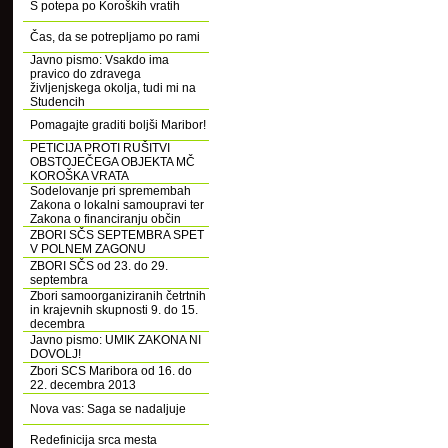
S potepa po Koroških vratih
Čas, da se potrepljamo po rami
Javno pismo: Vsakdo ima
pravico do zdravega
življenjskega okolja, tudi mi na
Studencih
Pomagajte graditi boljši Maribor!
PETICIJA PROTI RUŠITVI
OBSTOJEČEGA OBJEKTA MČ
KOROŠKA VRATA
Sodelovanje pri spremembah
Zakona o lokalni samoupravi ter
Zakona o financiranju občin
ZBORI SČS SEPTEMBRA SPET
V POLNEM ZAGONU
ZBORI SČS od 23. do 29.
septembra
Zbori samoorganiziranih četrtnih
in krajevnih skupnosti 9. do 15.
decembra
Javno pismo: UMIK ZAKONA NI
DOVOLJ!
Zbori SCS Maribora od 16. do
22. decembra 2013
Nova vas: Saga se nadaljuje
Redefinicija srca mesta