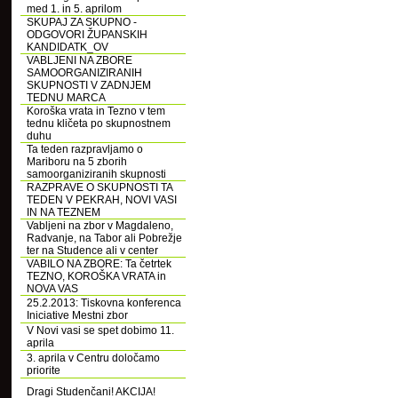
med 1. in 5. aprilom
SKUPAJ ZA SKUPNO -
ODGOVORI ŽUPANSKIH
KANDIDATK_OV
VABLJENI NA ZBORE
SAMOORGANIZIRANIH
SKUPNOSTI V ZADNJEM
TEDNU MARCA
Koroška vrata in Tezno v tem
tednu kličeta po skupnostnem
duhu
Ta teden razpravljamo o
Mariboru na 5 zborih
samoorganiziranih skupnosti
RAZPRAVE O SKUPNOSTI TA
TEDEN V PEKRAH, NOVI VASI
IN NA TEZNEM
Vabljeni na zbor v Magdaleno,
Radvanje, na Tabor ali Pobrežje
ter na Studence ali v center
VABILO NA ZBORE: Ta četrtek
TEZNO, KOROŠKA VRATA in
NOVA VAS
25.2.2013: Tiskovna konferenca
Iniciative Mestni zbor
V Novi vasi se spet dobimo 11.
aprila
3. aprila v Centru določamo
priorite
Dragi Studenčani! AKCIJA!