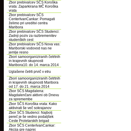
Zbor prebivalcev SČS Koroška
vrata: Zaparkirana MČ Koroška
vrata
Zbor prebivalcev SČS
CenterIvanCankar: Pomagati
želimo pri ureditvi centra
Maribora
Zbor prebivalcev SČS Studenci:
Zadnji poziv za razbremenitev
studenških cest
Zbor prebivalcev SČS Nova vas:
Mariborski vodovod nas ne
jemlje resno
Zbori samoorganiziranih četrtnih
in krajevnih skupnosti
Maribora10. do 14. marca 2014
Uglašene četrti prvič v etru
Zbori samoorganiziranih četrtnih
in krajevnih skupnosti Maribora
od 17. do 21. marca 2014
Zbor SČS Magdalena:
Magdalenčani aktivni ob Dnevu
za spremembe
Zbor SČS Koroška vrata: Kako
aktivirati še več sokrajanov
Zbor SČS Studenci: Najbolj
pereč je še vedno podaljšek
Ceste Proletarskih brigad
Zbor SČS CenterIvanCankar:
Akcija gre naprej