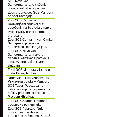
SČS Nova vas:
Samoorganizirano čiščenje
brežine Pekrskega potoka
Zbori prebivalcev SČS Maribora
se spet začenjajo!
Zbor SČS Radvanje:
Radvanjčani zadovoljni z
doseženim, a že gledajo naprej
Predstavitev participatornega
proračuna
Zbor SČS Center in Ivan Cankar:
Še naprej o prostorski
problematiki mestnega jedra
Zbor SČS Nova vas:
Samoorganizirana akcija
čiščenja Pekrskega potoka je
lahko vzgled našim javnim
službam
Zbori SČS Maribora v tednu od
8. do 12. septembra
Nepravilnosti pri vzdrževanju
Pekrskega potoka v Mariboru
SČS Tabor: Povezovanje
delovne skupine za promet za
rešitev problematike ceste
Proletarskih brigad
Zbor SČS Studenci: Zbiranje
podpisov v polnem teku
Zbor SČS Pobrežje: Nujen
ponovni razmislitek o
prometnem režimu na Pobrežju