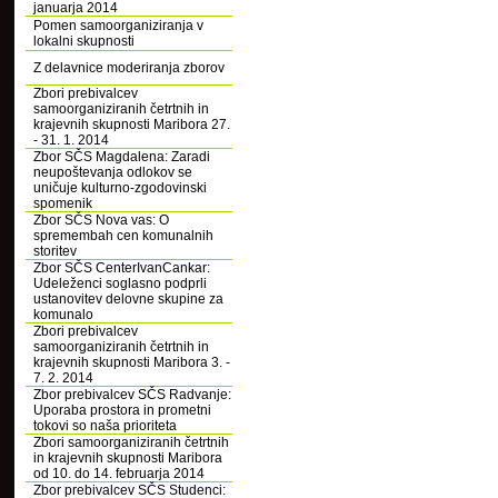
januarja 2014
Pomen samoorganiziranja v
lokalni skupnosti
Z delavnice moderiranja zborov
Zbori prebivalcev
samoorganiziranih četrtnih in
krajevnih skupnosti Maribora 27.
- 31. 1. 2014
Zbor SČS Magdalena: Zaradi
neupoštevanja odlokov se
uničuje kulturno-zgodovinski
spomenik
Zbor SČS Nova vas: O
spremembah cen komunalnih
storitev
Zbor SČS CenterIvanCankar:
Udeleženci soglasno podprli
ustanovitev delovne skupine za
komunalo
Zbori prebivalcev
samoorganiziranih četrtnih in
krajevnih skupnosti Maribora 3. -
7. 2. 2014
Zbor prebivalcev SČS Radvanje:
Uporaba prostora in prometni
tokovi so naša prioriteta
Zbori samoorganiziranih četrtnih
in krajevnih skupnosti Maribora
od 10. do 14. februarja 2014
Zbor prebivalcev SČS Studenci: