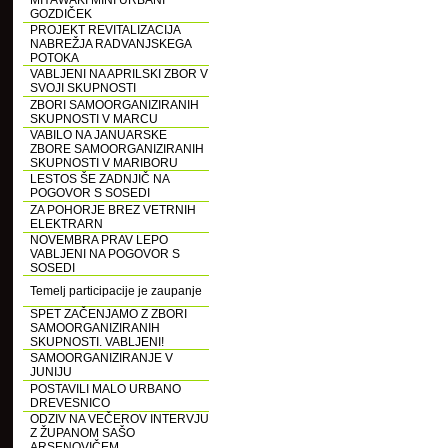
MIYAWAKI MINI URBANI
GOZDIČEK
PROJEKT REVITALIZACIJA
NABREŽJA RADVANJSKEGA
POTOKA
VABLJENI NA APRILSKI ZBOR V
SVOJI SKUPNOSTI
ZBORI SAMOORGANIZIRANIH
SKUPNOSTI V MARCU
VABILO NA JANUARSKE
ZBORE SAMOORGANIZIRANIH
SKUPNOSTI V MARIBORU
LESTOS ŠE ZADNJIČ NA
POGOVOR S SOSEDI
ZA POHORJE BREZ VETRNIH
ELEKTRARN
NOVEMBRA PRAV LEPO
VABLJENI NA POGOVOR S
SOSEDI
Temelj participacije je zaupanje
SPET ZAČENJAMO Z ZBORI
SAMOORGANIZIRANIH
SKUPNOSTI. VABLJENI!
SAMOORGANIZIRANJE V
JUNIJU
POSTAVILI MALO URBANO
DREVESNICO
ODZIV NA VEČEROV INTERVJU
Z ŽUPANOM SAŠO
ARSENOVIČEM