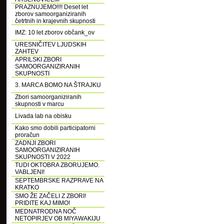
PRAZNUJEMO!!!! Deset let
zborov samoorganiziranih
četrtnih in krajevnih skupnosti
IMZ: 10 let zborov občank_ov
URESNIČITEV LJUDSKIH
ZAHTEV
APRILSKI ZBORI
SAMOORGANIZIRANIH
SKUPNOSTI
3. MARCA BOMO NA ŠTRAJKU
Zbori samoorganiziranih
skupnosti v marcu
Livada lab na obisku
Kako smo dobili participatorni
proračun
ZADNJI ZBORI
SAMOORGANIZIRANIH
SKUPNOSTI V 2022
TUDI OKTOBRA ZBORUJEMO.
VABLJENI!
SEPTEMBRSKE RAZPRAVE NA
KRATKO
SMO ŽE ZAČELI Z ZBORI!
PRIDITE KAJ MIMO!
MEDNATRODNA NOČ
NETOPIRJEV OB MIYAWAKIJU