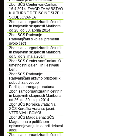
Zbor SČS CenterIvanCankar,
16.4.2014: ZAVOD ZA VARSTVO
KULTURNE DEDIŠČINE SI ŽELI
SODELOVANJA
Zbori samoorganiziranih četrtnih
in krajevnih skupnosti Maribora
od 28. do 30. aprila 2014
Zbor SČS Radvanje:
Radvanjčani s kolesi premerili
svojo četrt
Zbori samoorganiziranih četrtnih
in krajevnih skupnosti Maribora
od 5. do 9. maja 2014
Zbor SČS CenterIvanCankar: O
umetnostni galeriji in Festivalu
Lent
Zbor SČS Radvanje:
Radvanjčani aktivno pristopili k
pobudi za uvedbo
Participatornega proračuna
Zbori samoorganiziranih četrtnih
in krajevnih skupnosti Maribora
od 26. do 30. maja 2014
Zbor SČS Koroška vrata: Na
SČS Koroška vrata so jasni:
VZTRAJALI BOMO!
Zbor SČS Magdalena: SČS
Magdalena o političnem
opismenjevanju in odprti delovni
akciji
Zbori samoorganiziranih četrtnih