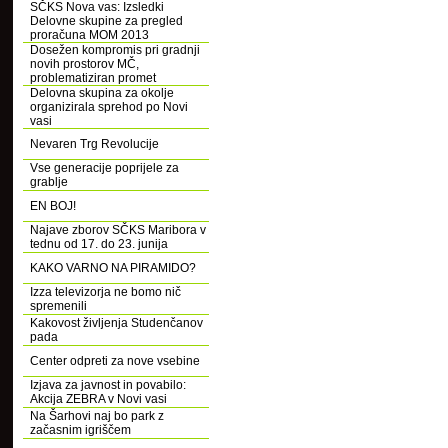
SČKS Nova vas: Izsledki
Delovne skupine za pregled
proračuna MOM 2013
Dosežen kompromis pri gradnji
novih prostorov MČ,
problematiziran promet
Delovna skupina za okolje
organizirala sprehod po Novi
vasi
Nevaren Trg Revolucije
Vse generacije poprijele za
grablje
EN BOJ!
Najave zborov SČKS Maribora v
tednu od 17. do 23. junija
KAKO VARNO NA PIRAMIDO?
Izza televizorja ne bomo nič
spremenili
Kakovost življenja Studenčanov
pada
Center odpreti za nove vsebine
Izjava za javnost in povabilo:
Akcija ZEBRA v Novi vasi
Na Šarhovi naj bo park z
začasnim igriščem