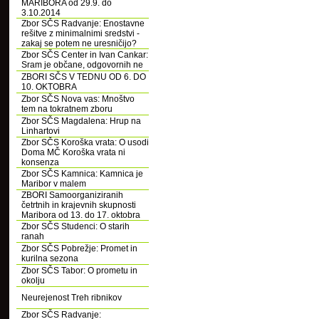
MARIBORA od 29.9. do
3.10.2014
Zbor SČS Radvanje: Enostavne
rešitve z minimalnimi sredstvi -
zakaj se potem ne uresničijo?
Zbor SČS Center in Ivan Cankar:
Sram je občane, odgovornih ne
ZBORI SČS V TEDNU OD 6. DO
10. OKTOBRA
Zbor SČS Nova vas: Mnoštvo
tem na tokratnem zboru
Zbor SČS Magdalena: Hrup na
Linhartovi
Zbor SČS Koroška vrata: O usodi
Doma MČ Koroška vrata ni
konsenza
Zbor SČS Kamnica: Kamnica je
Maribor v malem
ZBORI Samoorganiziranih
četrtnih in krajevnih skupnosti
Maribora od 13. do 17. oktobra
Zbor SČS Studenci: O starih
ranah
Zbor SČS Pobrežje: Promet in
kurilna sezona
Zbor SČS Tabor: O prometu in
okolju
Neurejenost Treh ribnikov
Zbor SČS Radvanje: