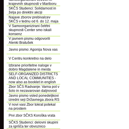
krajevnih skupnosti v Mariboru
SKČS Studenci: Solidarnost in
želja po direktni akciji
Najave zborov prebivalcev
SKČS v tednu od 6. do 12. maja
V Samoorganizirani četrtni
skupnosti Center smo iskali
konsenz
V javnem pismu odgovorili
Alenki Bratušek
Javno pismo: Agonija Nova vas
V Centru konkretno na delo
Izbrane prioritetne naloge v
dobro Magdalene in mesta
SELF-ORGANIZED DISTRICTS
AND LOCAL COMMUNITIES -
now also as booklet in english
Zbor SČS Radvanje: Varna pot v
šolo in nezavarovan daljnovod
Javno pismo vsled ponedeljkovi
izredni seji Državnega zbora RS
V novi vasi Zbor tokrat potekal
na prostem
Prvi zbor SČKS Koroška vrata
SČKS Studenci: delovni skupini
za igrišča ter obvoznico