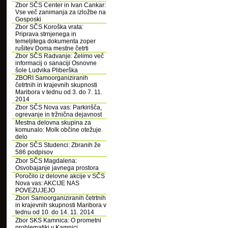
Zbor SČS Center in Ivan Cankar:
Vse več zanimanja za izložbe na
Gosposki
Zbor SČS Koroška vrata:
Priprava strnjenega in
temeljitega dokumenta zoper
rušitev Doma mestne četrti
Zbor SČS Radvanje: Želimo več
informacij o sanaciji Osnovne
šole Ludvika Pliberška
ZBORI Samoorganiziranih
četrtnih in krajevnih skupnosti
Maribora v tednu od 3. do 7. 11.
2014
Zbor SČS Nova vas: Parkirišča,
ogrevanje in tržnična dejavnost
Mestna delovna skupina za
komunalo: Molk občine otežuje
delo
Zbor SČS Studenci: Zbranih že
586 podpisov
Zbor SČS Magdalena:
Osvobajanje javnega prostora
Poročilo iz delovne akcije v SČS
Nova vas: AKCIJE NAS
POVEZUJEJO
Zbori Samoorganiziranih četrtnih
in krajevnih skupnosti Maribora v
tednu od 10. do 14. 11. 2014
Zbor SKS Kamnica: O prometni
problematiki v Kamnici