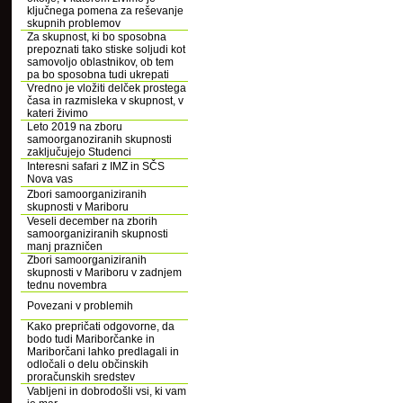
ključnega pomena za reševanje
skupnih problemov
Za skupnost, ki bo sposobna
prepoznati tako stiske soljudi kot
samovoljo oblastnikov, ob tem
pa bo sposobna tudi ukrepati
Vredno je vložiti delček prostega
časa in razmisleka v skupnost, v
kateri živimo
Leto 2019 na zboru
samoorganoziranih skupnosti
zaključujejo Studenci
Interesni safari z IMZ in SČS
Nova vas
Zbori samoorganiziranih
skupnosti v Mariboru
Veseli december na zborih
samoorganiziranih skupnosti
manj prazničen
Zbori samoorganiziranih
skupnosti v Mariboru v zadnjem
tednu novembra
Povezani v problemih
Kako prepričati odgovorne, da
bodo tudi Mariborčanke in
Mariborčani lahko predlagali in
odločali o delu občinskih
proračunskih sredstev
Vabljeni in dobrodošli vsi, ki vam