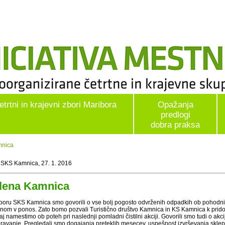
etrtni in krajevni zbori Maribora
Opažanja
predlogi
dobra praksa
mnica
 SKS Kamnica, 27. 1. 2016
lena Kamnica
boru SKS Kamnica smo govorili o vse bolj pogosto odvrženih odpadkih ob pohodniški
anom v ponos. Zato bomo pozvali Turistično društvo Kamnica in KS Kamnica k pridobit
j namestimo ob poteh pri naslednji pomladni čistilni akciji. Govorili smo tudi o akc
ravanje. Pregledali smo dogajanja preteklih mesecev, uspešnost izvrševanja sklepov