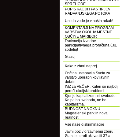
SPREHODE
POPIS KAČJIH PASTIRJEV
RADVANJSKEGA POTOKA
Usoda vode je v naših rokah!
KOMENTARJI NA PROGRAM
VARSTVA OKOLJA MESTNE
OBČINE MARIBOR
Evalvacija izvedbe
participativnega proračuna Čuj,
sodeluj!
Glasuj
Kako z zbori naprej
Občina ustanavlja Sveta za
varstvo uporabnikov javnih
dobrin
IMZ za VEČER: Kateri so najbolj
pereči okoljski problemi
Kjer je kapitalizem, ni svobode.
Ko pa bo svoboda, ne bo
kapitalizma.
BUDNOST NA OKNU:
Magdalenski park in nova
realnost
Vse naše diskriminacije
Javni poziv državnemu zboru:
Glasujte proti aktivaciji 37.a