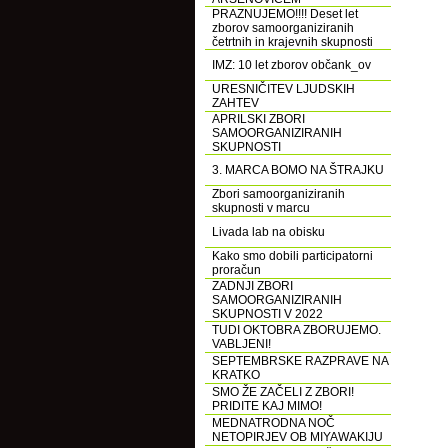
PRAZNUJEMO!!!! Deset let
zborov samoorganiziranih
četrtnih in krajevnih skupnosti
IMZ: 10 let zborov občank_ov
URESNIČITEV LJUDSKIH
ZAHTEV
APRILSKI ZBORI
SAMOORGANIZIRANIH
SKUPNOSTI
3. MARCA BOMO NA ŠTRAJKU
Zbori samoorganiziranih
skupnosti v marcu
Livada lab na obisku
Kako smo dobili participatorni
proračun
ZADNJI ZBORI
SAMOORGANIZIRANIH
SKUPNOSTI V 2022
TUDI OKTOBRA ZBORUJEMO.
VABLJENI!
SEPTEMBRSKE RAZPRAVE NA
KRATKO
SMO ŽE ZAČELI Z ZBORI!
PRIDITE KAJ MIMO!
MEDNATRODNA NOČ
NETOPIRJEV OB MIYAWAKIJU