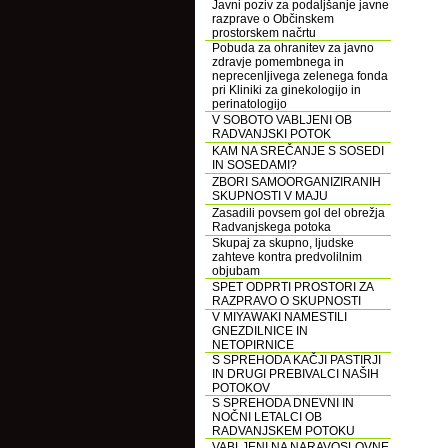
Javni poziv za podaljšanje javne
razprave o Občinskem
prostorskem načrtu
Pobuda za ohranitev za javno
zdravje pomembnega in
neprecenljivega zelenega fonda
pri Kliniki za ginekologijo in
perinatologijo
V SOBOTO VABLJENI OB
RADVANJSKI POTOK
KAM NA SREČANJE S SOSEDI
IN SOSEDAMI?
ZBORI SAMOORGANIZIRANIH
SKUPNOSTI V MAJU
Zasadili povsem gol del obrežja
Radvanjskega potoka
Skupaj za skupno, ljudske
zahteve kontra predvolilnim
objubam
SPET ODPRTI PROSTORI ZA
RAZPRAVO O SKUPNOSTI
V MIYAWAKI NAMESTILI
GNEZDILNICE IN
NETOPIRNICE
S SPREHODA KAČJI PASTIRJI
IN DRUGI PREBIVALCI NAŠIH
POTOKOV
S SPREHODA DNEVNI IN
NOČNI LETALCI OB
RADVANJSKEM POTOKU
VABLJENI NA NARAVOSLOVNE