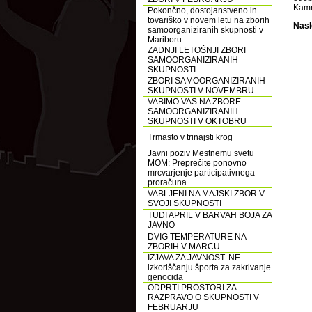
Kamn
Pokončno, dostojanstveno in
tovariško v novem letu na zborih
Nasl
samoorganiziranih skupnosti v
Mariboru
ZADNJI LETOŠNJI ZBORI
SAMOORGANIZIRANIH
SKUPNOSTI
ZBORI SAMOORGANIZIRANIH
SKUPNOSTI V NOVEMBRU
VABIMO VAS NA ZBORE
SAMOORGANIZIRANIH
SKUPNOSTI V OKTOBRU
Trmasto v trinajsti krog
Javni poziv Mestnemu svetu
MOM: Preprečite ponovno
mrcvarjenje participativnega
proračuna
VABLJENI NA MAJSKI ZBOR V
SVOJI SKUPNOSTI
TUDI APRIL V BARVAH BOJA ZA
JAVNO
DVIG TEMPERATURE NA
ZBORIH V MARCU
IZJAVA ZA JAVNOST: NE
izkoriščanju športa za zakrivanje
genocida
ODPRTI PROSTORI ZA
RAZPRAVO O SKUPNOSTI V
FEBRUARJU