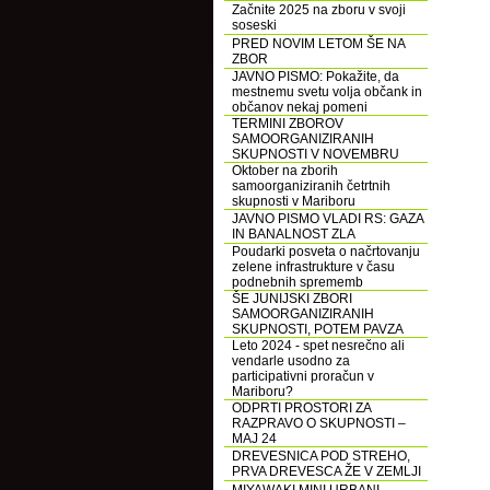
Začnite 2025 na zboru v svoji
soseski
PRED NOVIM LETOM ŠE NA
ZBOR
JAVNO PISMO: Pokažite, da
mestnemu svetu volja občank in
občanov nekaj pomeni
TERMINI ZBOROV
SAMOORGANIZIRANIH
SKUPNOSTI V NOVEMBRU
Oktober na zborih
samoorganiziranih četrtnih
skupnosti v Mariboru
JAVNO PISMO VLADI RS: GAZA
IN BANALNOST ZLA
Poudarki posveta o načrtovanju
zelene infrastrukture v času
podnebnih sprememb
ŠE JUNIJSKI ZBORI
SAMOORGANIZIRANIH
SKUPNOSTI, POTEM PAVZA
Leto 2024 - spet nesrečno ali
vendarle usodno za
participativni proračun v
Mariboru?
ODPRTI PROSTORI ZA
RAZPRAVO O SKUPNOSTI –
MAJ 24
DREVESNICA POD STREHO,
PRVA DREVESCA ŽE V ZEMLJI