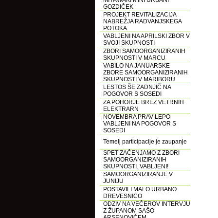
MIYAWAKI MINI URBANI
GOZDIČEK
PROJEKT REVITALIZACIJA
NABREŽJA RADVANJSKEGA
POTOKA
VABLJENI NA APRILSKI ZBOR V
SVOJI SKUPNOSTI
ZBORI SAMOORGANIZIRANIH
SKUPNOSTI V MARCU
VABILO NA JANUARSKE
ZBORE SAMOORGANIZIRANIH
SKUPNOSTI V MARIBORU
LESTOS ŠE ZADNJIČ NA
POGOVOR S SOSEDI
ZA POHORJE BREZ VETRNIH
ELEKTRARN
NOVEMBRA PRAV LEPO
VABLJENI NA POGOVOR S
SOSEDI
Temelj participacije je zaupanje
SPET ZAČENJAMO Z ZBORI
SAMOORGANIZIRANIH
SKUPNOSTI. VABLJENI!
SAMOORGANIZIRANJE V
JUNIJU
POSTAVILI MALO URBANO
DREVESNICO
ODZIV NA VEČEROV INTERVJU
Z ŽUPANOM SAŠO
ARSENOVIČEM