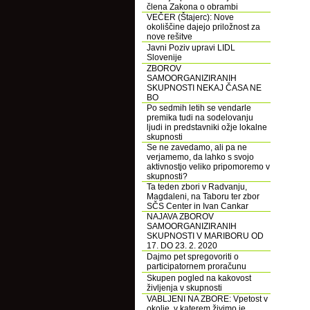
člena Zakona o obrambi
VEČER (Štajerc): Nove
okoliščine dajejo priložnost za
nove rešitve
Javni Poziv upravi LIDL
Slovenije
ZBOROV
SAMOORGANIZIRANIH
SKUPNOSTI NEKAJ ČASA NE
BO
Po sedmih letih se vendarle
premika tudi na sodelovanju
ljudi in predstavniki ožje lokalne
skupnosti
Se ne zavedamo, ali pa ne
verjamemo, da lahko s svojo
aktivnostjo veliko pripomoremo v
skupnosti?
Ta teden zbori v Radvanju,
Magdaleni, na Taboru ter zbor
SČS Center in Ivan Cankar
NAJAVA ZBOROV
SAMOORGANIZIRANIH
SKUPNOSTI V MARIBORU OD
17. DO 23. 2. 2020
Dajmo pet spregovoriti o
participatornem proračunu
Skupen pogled na kakovost
življenja v skupnosti
VABLJENI NA ZBORE: Vpetost v
okolje, v katerem živimo je