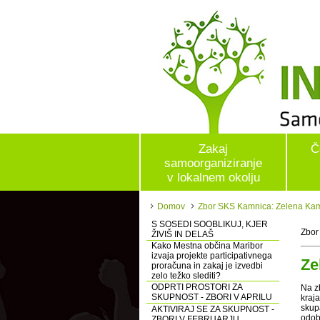
Zakaj
Č
samoorganiziranje
v lokalnem okolju
Domov
Zbor SKS Kamnica: Zelena Ka
S SOSEDI SOOBLIKUJ, KJER
Zbor
ŽIVIŠ IN DELAŠ
Kako Mestna občina Maribor
izvaja projekte participativnega
Ze
proračuna in zakaj je izvedbi
zelo težko slediti?
ODPRTI PROSTORI ZA
Na z
SKUPNOST - ZBORI V APRILU
kraj
skupa
AKTIVIRAJ SE ZA SKUPNOST -
odob
ZBORI V FEBRUARJU