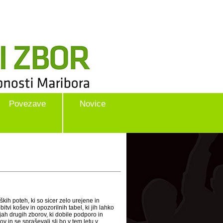
Povezave
Novice
h poteh, ki so sicer zelo urejene in
vi košev in opozorilnih tabel, ki jih lahko
ijah drugih zborov, ki dobile podporo in
 in se spraševali sli bo v tem letu v