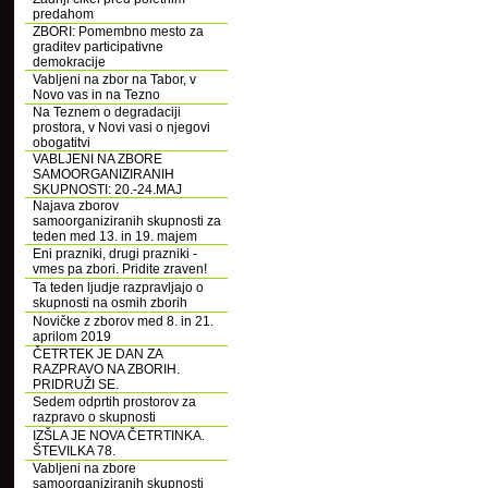
predahom
ZBORI: Pomembno mesto za
graditev participativne
demokracije
Vabljeni na zbor na Tabor, v
Novo vas in na Tezno
Na Teznem o degradaciji
prostora, v Novi vasi o njegovi
obogatitvi
VABLJENI NA ZBORE
SAMOORGANIZIRANIH
SKUPNOSTI: 20.-24.MAJ
Najava zborov
samoorganiziranih skupnosti za
teden med 13. in 19. majem
Eni prazniki, drugi prazniki -
vmes pa zbori. Pridite zraven!
Ta teden ljudje razpravljajo o
skupnosti na osmih zborih
Novičke z zborov med 8. in 21.
aprilom 2019
ČETRTEK JE DAN ZA
RAZPRAVO NA ZBORIH.
PRIDRUŽI SE.
Sedem odprtih prostorov za
razpravo o skupnosti
IZŠLA JE NOVA ČETRTINKA.
ŠTEVILKA 78.
Vabljeni na zbore
samoorganiziranih skupnosti