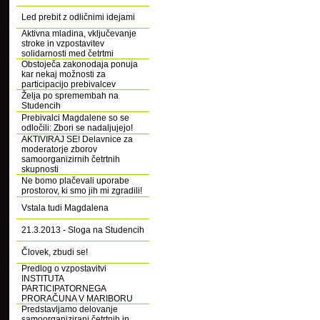
Led prebit z odličnimi idejami
Aktivna mladina, vključevanje
stroke in vzpostavitev
solidarnosti med četrtmi
Obstoječa zakonodaja ponuja
kar nekaj možnosti za
participacijo prebivalcev
Želja po spremembah na
Studencih
Prebivalci Magdalene so se
odločili: Zbori se nadaljujejo!
AKTIVIRAJ SE! Delavnice za
moderatorje zborov
samoorganizirnih četrtnih
skupnosti
Ne bomo plačevali uporabe
prostorov, ki smo jih mi zgradili!
Vstala tudi Magdalena
21.3.2013 - Sloga na Studencih
Človek, zbudi se!
Predlog o vzpostavitvi
INSTITUTA
PARTICIPATORNEGA
PRORAČUNA V MARIBORU
Predstavljamo delovanje
samoorganizirani četrtnih in