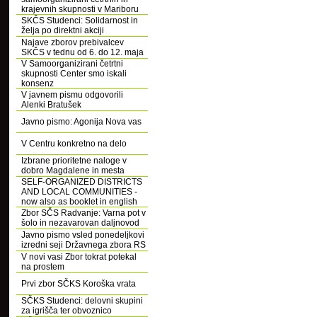
krajevnih skupnosti v Mariboru
SKČS Studenci: Solidarnost in
želja po direktni akciji
Najave zborov prebivalcev
SKČS v tednu od 6. do 12. maja
V Samoorganizirani četrtni
skupnosti Center smo iskali
konsenz
V javnem pismu odgovorili
Alenki Bratušek
Javno pismo: Agonija Nova vas
V Centru konkretno na delo
Izbrane prioritetne naloge v
dobro Magdalene in mesta
SELF-ORGANIZED DISTRICTS
AND LOCAL COMMUNITIES -
now also as booklet in english
Zbor SČS Radvanje: Varna pot v
šolo in nezavarovan daljnovod
Javno pismo vsled ponedeljkovi
izredni seji Državnega zbora RS
V novi vasi Zbor tokrat potekal
na prostem
Prvi zbor SČKS Koroška vrata
SČKS Studenci: delovni skupini
za igrišča ter obvoznico