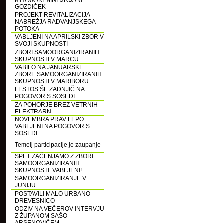
MIYAWAKI MINI URBANI
GOZDIČEK
PROJEKT REVITALIZACIJA
NABREŽJA RADVANJSKEGA
POTOKA
VABLJENI NA APRILSKI ZBOR V
SVOJI SKUPNOSTI
ZBORI SAMOORGANIZIRANIH
SKUPNOSTI V MARCU
VABILO NA JANUARSKE
ZBORE SAMOORGANIZIRANIH
SKUPNOSTI V MARIBORU
LESTOS ŠE ZADNJIČ NA
POGOVOR S SOSEDI
ZA POHORJE BREZ VETRNIH
ELEKTRARN
NOVEMBRA PRAV LEPO
VABLJENI NA POGOVOR S
SOSEDI
Temelj participacije je zaupanje
SPET ZAČENJAMO Z ZBORI
SAMOORGANIZIRANIH
SKUPNOSTI. VABLJENI!
SAMOORGANIZIRANJE V
JUNIJU
POSTAVILI MALO URBANO
DREVESNICO
ODZIV NA VEČEROV INTERVJU
Z ŽUPANOM SAŠO
ARSENOVIČEM