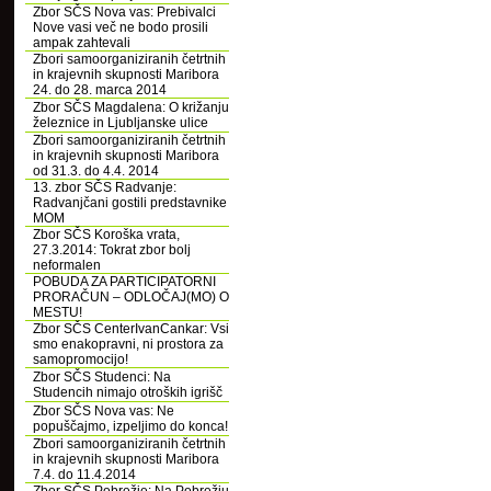
Zbor SČS Nova vas: Prebivalci
Nove vasi več ne bodo prosili
ampak zahtevali
Zbori samoorganiziranih četrtnih
in krajevnih skupnosti Maribora
24. do 28. marca 2014
Zbor SČS Magdalena: O križanju
železnice in Ljubljanske ulice
Zbori samoorganiziranih četrtnih
in krajevnih skupnosti Maribora
od 31.3. do 4.4. 2014
13. zbor SČS Radvanje:
Radvanjčani gostili predstavnike
MOM
Zbor SČS Koroška vrata,
27.3.2014: Tokrat zbor bolj
neformalen
POBUDA ZA PARTICIPATORNI
PRORAČUN – ODLOČAJ(MO) O
MESTU!
Zbor SČS CenterIvanCankar: Vsi
smo enakopravni, ni prostora za
samopromocijo!
Zbor SČS Studenci: Na
Studencih nimajo otroških igrišč
Zbor SČS Nova vas: Ne
popuščajmo, izpeljimo do konca!
Zbori samoorganiziranih četrtnih
in krajevnih skupnosti Maribora
7.4. do 11.4.2014