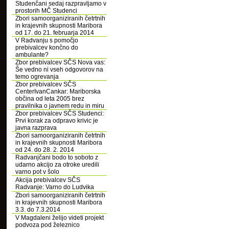
Studenčani sedaj razpravljamo v
prostorih MČ Studenci
Zbori samoorganiziranih četrtnih
in krajevnih skupnosti Maribora
od 17. do 21. februarja 2014
V Radvanju s pomočjo
prebivalcev končno do
ambulante?
Zbor prebivalcev SČS Nova vas:
Še vedno ni vseh odgovorov na
temo ogrevanja
Zbor prebivalcev SČS
CenterIvanCankar: Mariborska
občina od leta 2005 brez
pravilnika o javnem redu in miru
Zbor prebivalcev SČS Studenci:
Prvi korak za odpravo krivic je
javna razprava
Zbori samoorganiziranih četrtnih
in krajevnih skupnosti Maribora
od 24. do 28. 2. 2014
Radvanjčani bodo to soboto z
udarno akcijo za otroke uredili
varno pot v šolo
Akcija prebivalcev SČS
Radvanje: Varno do Ludvika
Zbori samoorganiziranih četrtnih
in krajevnih skupnosti Maribora
3.3. do 7.3.2014
V Magdaleni želijo videti projekt
podvoza pod železnico