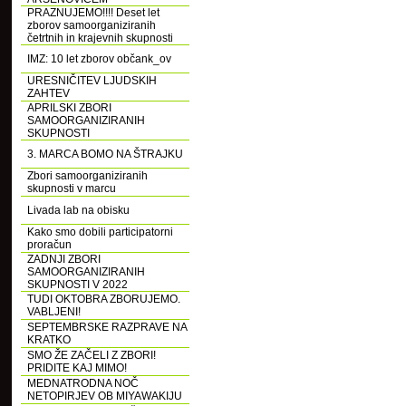
PRAZNUJEMO!!!! Deset let
zborov samoorganiziranih
četrtnih in krajevnih skupnosti
IMZ: 10 let zborov občank_ov
URESNIČITEV LJUDSKIH
ZAHTEV
APRILSKI ZBORI
SAMOORGANIZIRANIH
SKUPNOSTI
3. MARCA BOMO NA ŠTRAJKU
Zbori samoorganiziranih
skupnosti v marcu
Livada lab na obisku
Kako smo dobili participatorni
proračun
ZADNJI ZBORI
SAMOORGANIZIRANIH
SKUPNOSTI V 2022
TUDI OKTOBRA ZBORUJEMO.
VABLJENI!
SEPTEMBRSKE RAZPRAVE NA
KRATKO
SMO ŽE ZAČELI Z ZBORI!
PRIDITE KAJ MIMO!
MEDNATRODNA NOČ
NETOPIRJEV OB MIYAWAKIJU