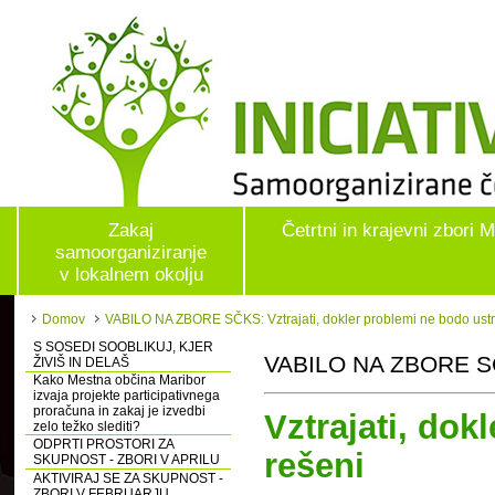
Zakaj
Četrtni in krajevni zbori 
samoorganiziranje
v lokalnem okolju
Domov
VABILO NA ZBORE SČKS: Vztrajati, dokler problemi ne bodo ust
S SOSEDI SOOBLIKUJ, KJER
VABILO NA ZBORE 
ŽIVIŠ IN DELAŠ
Kako Mestna občina Maribor
izvaja projekte participativnega
proračuna in zakaj je izvedbi
Vztrajati, dok
zelo težko slediti?
ODPRTI PROSTORI ZA
rešeni
SKUPNOST - ZBORI V APRILU
AKTIVIRAJ SE ZA SKUPNOST -
ZBORI V FEBRUARJU