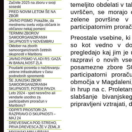
Začnite 2025 na zboru v svoji
temeljito obdelati v 
soseski
uvrščen, se morajo o
PRED NOVIM LETOM ŠE NA
ZBOR
zelene površine v
JAVNO PISMO: Pokažite, da
mestnemu svetu volja občank in
participatornim pror
občanov nekaj pomeni
TERMINI ZBOROV
Preostale vsebine, k
SAMOORGANIZIRANIH
SKUPNOSTI V NOVEMBRU
so kot vedno v dom
Oktober na zborih
samoorganiziranih četrtnih
pregledajo kaj jim je 
skupnosti v Mariboru
razpravi o novih vse
JAVNO PISMO VLADI RS: GAZA
IN BANALNOST ZLA
posamezne zbore SČ
Poudarki posveta o načrtovanju
zelene infrastrukture v času
participatorni pror
podnebnih sprememb
ŠE JUNIJSKI ZBORI
območja v Magdaleni,
SAMOORGANIZIRANIH
in hrup na c. Proleta
SKUPNOSTI, POTEM PAVZA
Leto 2024 - spet nesrečno ali
slabšanje bivanjsk
vendarle usodno za
participativni proračun v
pripravljeni vztrajati
Mariboru?
ODPRTI PROSTORI ZA
RAZPRAVO O SKUPNOSTI –
MAJ 24
DREVESNICA POD STREHO,
PRVA DREVESCA ŽE V ZEMLJI