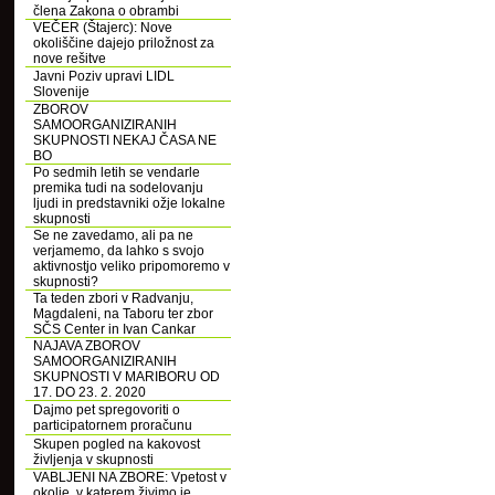
člena Zakona o obrambi
VEČER (Štajerc): Nove
okoliščine dajejo priložnost za
nove rešitve
Javni Poziv upravi LIDL
Slovenije
ZBOROV
SAMOORGANIZIRANIH
SKUPNOSTI NEKAJ ČASA NE
BO
Po sedmih letih se vendarle
premika tudi na sodelovanju
ljudi in predstavniki ožje lokalne
skupnosti
Se ne zavedamo, ali pa ne
verjamemo, da lahko s svojo
aktivnostjo veliko pripomoremo v
skupnosti?
Ta teden zbori v Radvanju,
Magdaleni, na Taboru ter zbor
SČS Center in Ivan Cankar
NAJAVA ZBOROV
SAMOORGANIZIRANIH
SKUPNOSTI V MARIBORU OD
17. DO 23. 2. 2020
Dajmo pet spregovoriti o
participatornem proračunu
Skupen pogled na kakovost
življenja v skupnosti
VABLJENI NA ZBORE: Vpetost v
okolje, v katerem živimo je