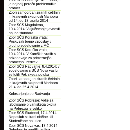
Zbor SČS Pobrežje: Na Pobrežju
je najbolj pereča problematika
promet
Zbori samoorganiziranih četrtnih
in krajevnih skupnosti Maribora
od 14. do 18. aprila 2014
Zbor SČS Magdalena,
10.4.2014: Vključevanje javnosti
naj bo standard
Zbor SČS Koraška vrata:
Poskušali bomo vzpostaviti
plodno sodelovanje z MČ
Zbor SČS Koroška vrata,
10.4.2014: V Koroških vratih si
prizadevajo za primernejšo
prometno ureditev
Zbor SČS Radvanje, 8.4.2014: v
sodelovanju s SČS Nova vas bi
se lotili Pekrskega potoka
Zbori samoorganiziranih četrtnih
in krajevnih skupnosti Maribora
21.4. do 25.4.2014
Kolesarjenje po Radvanju
Zbor SČS Pobrežje: Volje za
izboljšanje bivanjskega okolja
na Pobrežju je veliko
Zbor SČS Studenci, 17.4.2014:
Neposluh s strani občine sili
Studenčane na ulico
Zbor SČS Nova vas, 17.4.2014:
Potrebno je urediti okolico