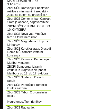
MARIBORA od 29.9. do
3.10.2014
Zbor SČS Radvanje: Enostavne
rešitve z minimalnimi sredstvi -
zakaj se potem ne uresničijo?
Zbor SČS Center in Ivan Cankar:
Sram je občane, odgovornih ne
ZBORI SČS V TEDNU OD 6. DO
10. OKTOBRA
Zbor SČS Nova vas: Mnoštvo
tem na tokratnem zboru
Zbor SČS Magdalena: Hrup na
Linhartovi
Zbor SČS Koroška vrata: O usodi
Doma MČ Koroška vrata ni
konsenza
Zbor SČS Kamnica: Kamnica je
Maribor v malem
ZBORI Samoorganiziranih
četrtnih in krajevnih skupnosti
Maribora od 13. do 17. oktobra
Zbor SČS Studenci: O starih
ranah
Zbor SČS Pobrežje: Promet in
kurilna sezona
Zbor SČS Tabor: O prometu in
okolju
Neurejenost Treh ribnikov
Zbor SČS Radvanje: