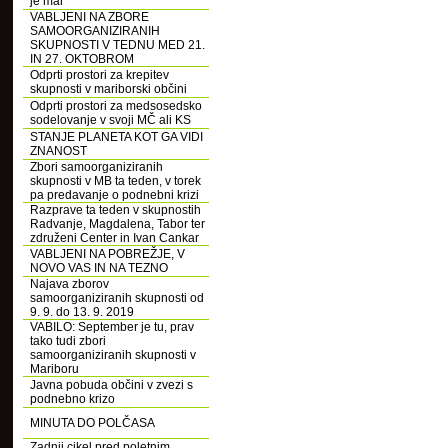
je mar
VABLJENI NA ZBORE
SAMOORGANIZIRANIH
SKUPNOSTI V TEDNU MED 21.
IN 27. OKTOBROM
Odprti prostori za krepitev
skupnosti v mariborski občini
Odprti prostori za medsosedsko
sodelovanje v svoji MČ ali KS
STANJE PLANETA KOT GA VIDI
ZNANOST
Zbori samoorganiziranih
skupnosti v MB ta teden, v torek
pa predavanje o podnebni krizi
Razprave ta teden v skupnostih
Radvanje, Magdalena, Tabor ter
združeni Center in Ivan Cankar
VABLJENI NA POBREŽJE, V
NOVO VAS IN NA TEZNO
Najava zborov
samoorganiziranih skupnosti od
9. 9. do 13. 9. 2019
VABILO: September je tu, prav
tako tudi zbori
samoorganiziranih skupnosti v
Mariboru
Javna pobuda občini v zvezi s
podnebno krizo
MINUTA DO POLČASA
Zadnji cikel pred poletnim