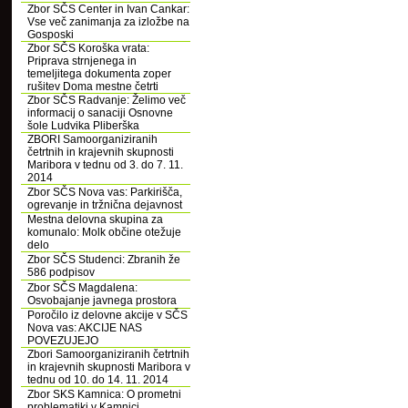
Zbor SČS Center in Ivan Cankar:
Vse več zanimanja za izložbe na
Gosposki
Zbor SČS Koroška vrata:
Priprava strnjenega in
temeljitega dokumenta zoper
rušitev Doma mestne četrti
Zbor SČS Radvanje: Želimo več
informacij o sanaciji Osnovne
šole Ludvika Pliberška
ZBORI Samoorganiziranih
četrtnih in krajevnih skupnosti
Maribora v tednu od 3. do 7. 11.
2014
Zbor SČS Nova vas: Parkirišča,
ogrevanje in tržnična dejavnost
Mestna delovna skupina za
komunalo: Molk občine otežuje
delo
Zbor SČS Studenci: Zbranih že
586 podpisov
Zbor SČS Magdalena:
Osvobajanje javnega prostora
Poročilo iz delovne akcije v SČS
Nova vas: AKCIJE NAS
POVEZUJEJO
Zbori Samoorganiziranih četrtnih
in krajevnih skupnosti Maribora v
tednu od 10. do 14. 11. 2014
Zbor SKS Kamnica: O prometni
problematiki v Kamnici