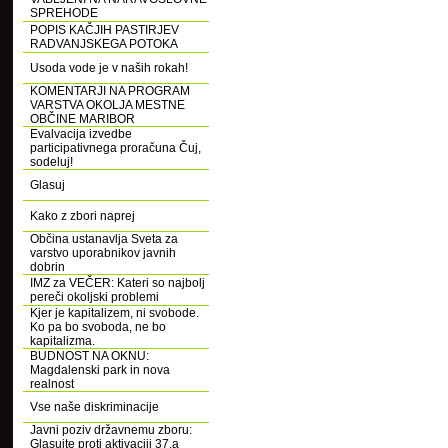
SPREHODE
POPIS KAČJIH PASTIRJEV
RADVANJSKEGA POTOKA
Usoda vode je v naših rokah!
KOMENTARJI NA PROGRAM
VARSTVA OKOLJA MESTNE
OBČINE MARIBOR
Evalvacija izvedbe
participativnega proračuna Čuj,
sodeluj!
Glasuj
Kako z zbori naprej
Občina ustanavlja Sveta za
varstvo uporabnikov javnih
dobrin
IMZ za VEČER: Kateri so najbolj
pereči okoljski problemi
Kjer je kapitalizem, ni svobode.
Ko pa bo svoboda, ne bo
kapitalizma.
BUDNOST NA OKNU:
Magdalenski park in nova
realnost
Vse naše diskriminacije
Javni poziv državnemu zboru:
Glasujte proti aktivaciji 37.a