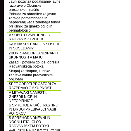
Javni poziv za podaljšanje javne
razprave o Občinskem
prostorskem načrtu
Pobuda za ohranitev za javno
zdravje pomembnega in
neprecenljivega zelenega fonda
pri Kliniki za ginekologijo in
perinatologijo
V SOBOTO VABLJENI OB
RADVANJSKI POTOK
KAM NA SREČANJE S SOSEDI
IN SOSEDAMI?
ZBORI SAMOORGANIZIRANIH
SKUPNOSTI V MAJU
Zasadili povsem gol del obrežja
Radvanjskega potoka
Skupaj za skupno, ljudske
zahteve kontra predvolilnim
objubam
SPET ODPRTI PROSTORI ZA
RAZPRAVO O SKUPNOSTI
V MIYAWAKI NAMESTILI
GNEZDILNICE IN
NETOPIRNICE
S SPREHODA KAČJI PASTIRJI
IN DRUGI PREBIVALCI NAŠIH
POTOKOV
S SPREHODA DNEVNI IN
NOČNI LETALCI OB
RADVANJSKEM POTOKU
VABLJENI NA NARAVOSLOVNE