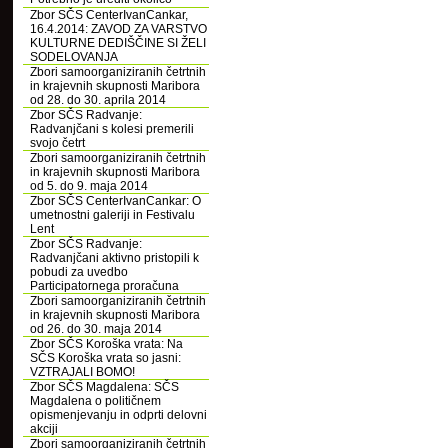
Zbor SČS CenterIvanCankar,
16.4.2014: ZAVOD ZA VARSTVO
KULTURNE DEDIŠČINE SI ŽELI
SODELOVANJA
Zbori samoorganiziranih četrtnih
in krajevnih skupnosti Maribora
od 28. do 30. aprila 2014
Zbor SČS Radvanje:
Radvanjčani s kolesi premerili
svojo četrt
Zbori samoorganiziranih četrtnih
in krajevnih skupnosti Maribora
od 5. do 9. maja 2014
Zbor SČS CenterIvanCankar: O
umetnostni galeriji in Festivalu
Lent
Zbor SČS Radvanje:
Radvanjčani aktivno pristopili k
pobudi za uvedbo
Participatornega proračuna
Zbori samoorganiziranih četrtnih
in krajevnih skupnosti Maribora
od 26. do 30. maja 2014
Zbor SČS Koroška vrata: Na
SČS Koroška vrata so jasni:
VZTRAJALI BOMO!
Zbor SČS Magdalena: SČS
Magdalena o političnem
opismenjevanju in odprti delovni
akciji
Zbori samoorganiziranih četrtnih