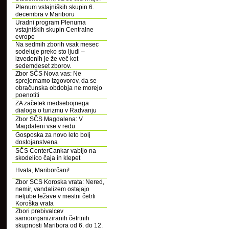
Plenum vstajniških skupin 6.
decembra v Mariboru
Uradni program Plenuma
vstajniških skupin Centralne
evrope
Na sedmih zborih vsak mesec
sodeluje preko sto ljudi –
izvedenih je že več kot
sedemdeset zborov.
Zbor SČS Nova vas: Ne
sprejemamo izgovorov, da se
obračunska obdobja ne morejo
poenotiti
ZA začetek medsebojnega
dialoga o turizmu v Radvanju
Zbor SČS Magdalena: V
Magdaleni vse v redu
Gosposka za novo leto bolj
dostojanstvena
SČS CenterCankar vabijo na
skodelico čaja in klepet
Hvala, Mariborčani!
Zbor SCS Koroska vrata: Nered,
nemir, vandalizem ostajajo
neljube težave v mestni četrti
Koroška vrata
Zbori prebivalcev
samoorganiziranih četrtnih
skupnosti Maribora od 6. do 12.