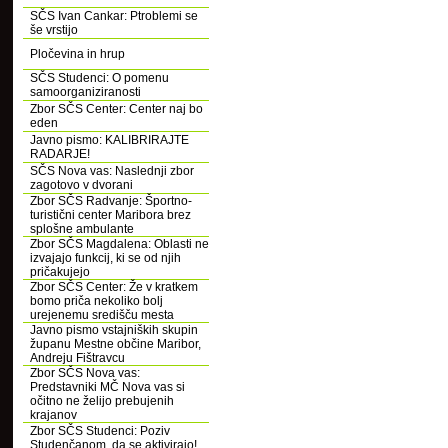
SČS Ivan Cankar: Ptroblemi se
še vrstijo
Pločevina in hrup
SČS Studenci: O pomenu
samoorganiziranosti
Zbor SČS Center: Center naj bo
eden
Javno pismo: KALIBRIRAJTE
RADARJE!
SČS Nova vas: Naslednji zbor
zagotovo v dvorani
Zbor SČS Radvanje: Športno-
turistični center Maribora brez
splošne ambulante
Zbor SČS Magdalena: Oblasti ne
izvajajo funkcij, ki se od njih
pričakujejo
Zbor SČS Center: Že v kratkem
bomo priča nekoliko bolj
urejenemu središču mesta
Javno pismo vstajniških skupin
županu Mestne občine Maribor,
Andreju Fištravcu
Zbor SČS Nova vas:
Predstavniki MČ Nova vas si
očitno ne želijo prebujenih
krajanov
Zbor SČS Studenci: Poziv
Studenčanom, da se aktivirajo!