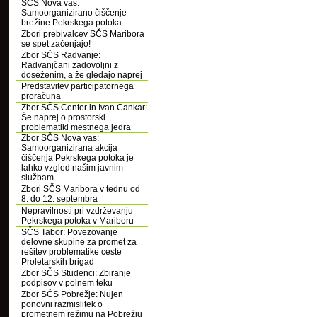
SČS Nova vas:
Samoorganizirano čiščenje
brežine Pekrskega potoka
Zbori prebivalcev SČS Maribora
se spet začenjajo!
Zbor SČS Radvanje:
Radvanjčani zadovoljni z
doseženim, a že gledajo naprej
Predstavitev participatornega
proračuna
Zbor SČS Center in Ivan Cankar:
Še naprej o prostorski
problematiki mestnega jedra
Zbor SČS Nova vas:
Samoorganizirana akcija
čiščenja Pekrskega potoka je
lahko vzgled našim javnim
službam
Zbori SČS Maribora v tednu od
8. do 12. septembra
Nepravilnosti pri vzdrževanju
Pekrskega potoka v Mariboru
SČS Tabor: Povezovanje
delovne skupine za promet za
rešitev problematike ceste
Proletarskih brigad
Zbor SČS Studenci: Zbiranje
podpisov v polnem teku
Zbor SČS Pobrežje: Nujen
ponovni razmislitek o
prometnem režimu na Pobrežju