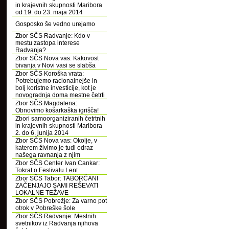
in krajevnih skupnosti Maribora
od 19. do 23. maja 2014
Gosposko še vedno urejamo
Zbor SČS Radvanje: Kdo v
mestu zastopa interese
Radvanja?
Zbor SČS Nova vas: Kakovost
bivanja v Novi vasi se slabša
Zbor SČS Koroška vrata:
Potrebujemo racionalnejše in
bolj koristne investicije, kot je
novogradnja doma mestne četrti
Zbor SČS Magdalena:
Obnovimo košarkaška igrišča!
Zbori samoorganiziranih četrtnih
in krajevnih skupnosti Maribora
2. do 6. junija 2014
Zbor SČS Nova vas: Okolje, v
katerem živimo je tudi odraz
našega ravnanja z njim
Zbor SČS Center Ivan Cankar:
Tokrat o Festivalu Lent
Zbor SČS Tabor: TABORČANI
ZAČENJAJO SAMI REŠEVATI
LOKALNE TEŽAVE
Zbor SČS Pobrežje: Za varno pot
otrok v Pobreške šole
Zbor SČS Radvanje: Mestnih
svetnikov iz Radvanja njihova