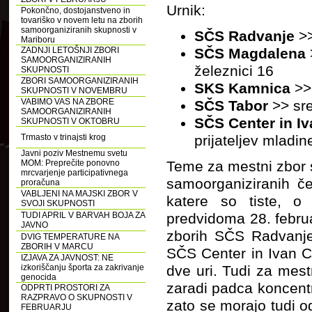
Urnik:
Pokončno, dostojanstveno in
tovariško v novem letu na zborih
samoorganiziranih skupnosti v
SČS Radvanje
>
Mariboru
ZADNJI LETOŠNJI ZBORI
SČS Magdalena
SAMOORGANIZIRANIH
železnici 16
SKUPNOSTI
ZBORI SAMOORGANIZIRANIH
SKS Kamnica
>> 
SKUPNOSTI V NOVEMBRU
VABIMO VAS NA ZBORE
SČS Tabor
>> sr
SAMOORGANIZIRANIH
SČS Center in I
SKUPNOSTI V OKTOBRU
Trmasto v trinajsti krog
prijateljev mladi
Javni poziv Mestnemu svetu
MOM: Preprečite ponovno
Teme za mestni zbor 
mrcvarjenje participativnega
samoorganiziranih če
proračuna
VABLJENI NA MAJSKI ZBOR V
katere so tiste, o 
SVOJI SKUPNOSTI
TUDI APRIL V BARVAH BOJA ZA
predvidoma 28. februa
JAVNO
zborih SČS Radvanj
DVIG TEMPERATURE NA
ZBORIH V MARCU
SČS Center in Ivan C
IZJAVA ZA JAVNOST: NE
izkoriščanju športa za zakrivanje
dve uri. Tudi za mest
genocida
zaradi padca koncentr
ODPRTI PROSTORI ZA
RAZPRAVO O SKUPNOSTI V
zato se morajo tudi 
FEBRUARJU