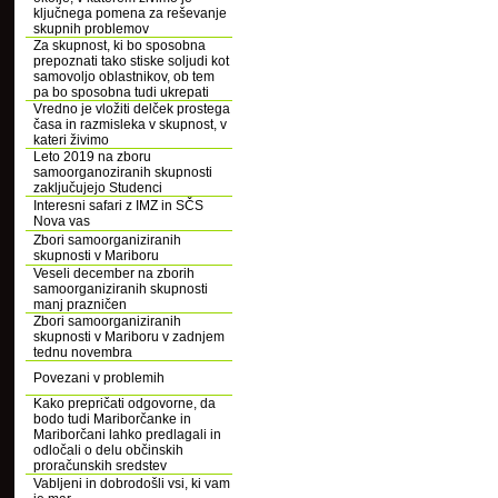
ključnega pomena za reševanje
skupnih problemov
Za skupnost, ki bo sposobna
prepoznati tako stiske soljudi kot
samovoljo oblastnikov, ob tem
pa bo sposobna tudi ukrepati
Vredno je vložiti delček prostega
časa in razmisleka v skupnost, v
kateri živimo
Leto 2019 na zboru
samoorganoziranih skupnosti
zaključujejo Studenci
Interesni safari z IMZ in SČS
Nova vas
Zbori samoorganiziranih
skupnosti v Mariboru
Veseli december na zborih
samoorganiziranih skupnosti
manj prazničen
Zbori samoorganiziranih
skupnosti v Mariboru v zadnjem
tednu novembra
Povezani v problemih
Kako prepričati odgovorne, da
bodo tudi Mariborčanke in
Mariborčani lahko predlagali in
odločali o delu občinskih
proračunskih sredstev
Vabljeni in dobrodošli vsi, ki vam