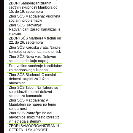
ZBORI Samoorganiziranih
četrtnih skupnosti Maribora od
15. do 19. septembra
Zbor SČS Magdalena: Prioriteta
socialni problematiki
Zbor SČS Radvanje:
Radvanjčani zaradi kanalizacije
v akcijo
ZBORI SČS Maribora v tednu od
22. do 26. septembra
Zbor SČS Koroška vrata: Najprej
kompletna evidenca, nato pritisk
Zbor SČS Nova vas: Delovne
skupine pritiskajo naprej
Predvolilno soočenje kandidatov
za mariboskega župana
Zbor SČS Studenci: O mestni
delovni skupini za Južno
obvoznico
Zbor SČS Tabor: Na Taboru so
se pridružili mestni delovni
skupini za komunalo
Zbor SČS Magdalena: V
Magdaleni še naprej na temo
solidarnosti
Zbor SČS Pobrežje: Bo del
obvoznice skozi mesto izvzet iz
vinjetnega sistema?
ZBORI SAMOORGANIZIRANIH
ČETRTNIH SKUPNOSTI