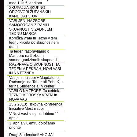
med 1. in 5. aprilom
SKUPAJ ZA SKUPNO -
ODGOVORI ŽUPANSKIH
KANDIDATK_OV
VABLJENI NA ZBORE
SAMOORGANIZIRANIH
SKUPNOSTI V ZADNJEM
TEDNU MARCA
Koroška vrata in Tezno v tem
tednu kličeta po skupnostnem
duhu
Ta teden razpravljamo o
Mariboru na 5 zborih
samoorganiziranih skupnosti
RAZPRAVE O SKUPNOSTI TA
TEDEN V PEKRAH, NOVI VASI
IN NA TEZNEM
Vabljeni na zbor v Magdaleno,
Radvanje, na Tabor ali Pobrežje
ter na Studence ali v center
VABILO NA ZBORE: Ta četrtek
TEZNO, KOROŠKA VRATA in
NOVA VAS
25.2.2013: Tiskovna konferenca
Iniciative Mestni zbor
V Novi vasi se spet dobimo 11.
aprila
3. aprila v Centru določamo
priorite
Dragi Studenčani! AKCIJA!