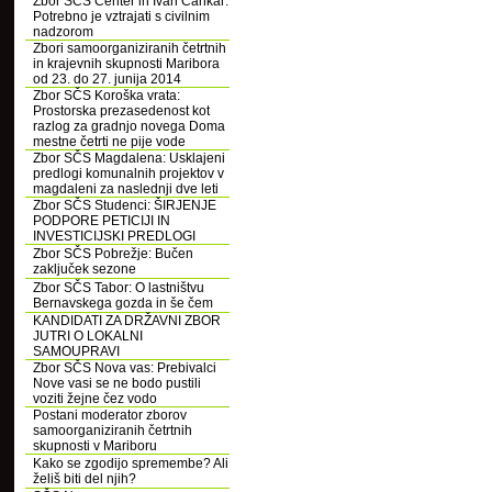
Zbor SČS Center in Ivan Cankar:
Potrebno je vztrajati s civilnim
nadzorom
Zbori samoorganiziranih četrtnih
in krajevnih skupnosti Maribora
od 23. do 27. junija 2014
Zbor SČS Koroška vrata:
Prostorska prezasedenost kot
razlog za gradnjo novega Doma
mestne četrti ne pije vode
Zbor SČS Magdalena: Usklajeni
predlogi komunalnih projektov v
magdaleni za naslednji dve leti
Zbor SČS Studenci: ŠIRJENJE
PODPORE PETICIJI IN
INVESTICIJSKI PREDLOGI
Zbor SČS Pobrežje: Bučen
zaključek sezone
Zbor SČS Tabor: O lastništvu
Bernavskega gozda in še čem
KANDIDATI ZA DRŽAVNI ZBOR
JUTRI O LOKALNI
SAMOUPRAVI
Zbor SČS Nova vas: Prebivalci
Nove vasi se ne bodo pustili
voziti žejne čez vodo
Postani moderator zborov
samoorganiziranih četrtnih
skupnosti v Mariboru
Kako se zgodijo spremembe? Ali
želiš biti del njih?