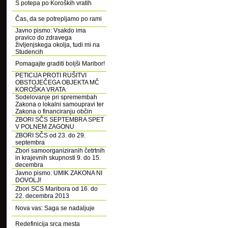
S potepa po Koroških vratih
Čas, da se potrepljamo po rami
Javno pismo: Vsakdo ima
pravico do zdravega
življenjskega okolja, tudi mi na
Studencih
Pomagajte graditi boljši Maribor!
PETICIJA PROTI RUŠITVI
OBSTOJEČEGA OBJEKTA MČ
KOROŠKA VRATA
Sodelovanje pri spremembah
Zakona o lokalni samoupravi ter
Zakona o financiranju občin
ZBORI SČS SEPTEMBRA SPET
V POLNEM ZAGONU
ZBORI SČS od 23. do 29.
septembra
Zbori samoorganiziranih četrtnih
in krajevnih skupnosti 9. do 15.
decembra
Javno pismo: UMIK ZAKONA NI
DOVOLJ!
Zbori SCS Maribora od 16. do
22. decembra 2013
Nova vas: Saga se nadaljuje
Redefinicija srca mesta