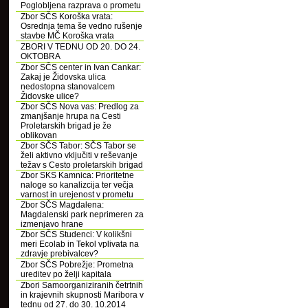
Poglobljena razprava o prometu
Zbor SČS Koroška vrata:
Osrednja tema še vedno rušenje
stavbe MČ Koroška vrata
ZBORI V TEDNU OD 20. DO 24.
OKTOBRA
Zbor SČS center in Ivan Cankar:
Zakaj je Židovska ulica
nedostopna stanovalcem
Židovske ulice?
Zbor SČS Nova vas: Predlog za
zmanjšanje hrupa na Cesti
Proletarskih brigad je že
oblikovan
Zbor SČS Tabor: SČS Tabor se
želi aktivno vključiti v reševanje
težav s Cesto proletarskih brigad
Zbor SKS Kamnica: Prioritetne
naloge so kanalizcija ter večja
varnost in urejenost v prometu
Zbor SČS Magdalena:
Magdalenski park neprimeren za
izmenjavo hrane
Zbor SČS Studenci: V kolikšni
meri Ecolab in Tekol vplivata na
zdravje prebivalcev?
Zbor SČS Pobrežje: Prometna
ureditev po želji kapitala
Zbori Samoorganiziranih četrtnih
in krajevnih skupnosti Maribora v
tednu od 27. do 30. 10.2014