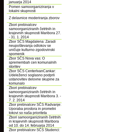
januarja 2014
Pomen samoorganiziranja v
lokalni skupnosti
Z delavnice moderiranja zborov
Zbori prebivalcev
samoorganiziranih četrtnih in
krajevnih skupnosti Maribora 27.
- 31. 1. 2014
Zbor SČS Magdalena: Zaradi
neupoštevanja odlokov se
uničuje kulturno-zgodovinski
spomenik
Zbor SČS Nova vas: O
spremembah cen komunalnih
storitev
Zbor SČS CenterIvanCankar:
Udeleženci soglasno podprli
ustanovitev delovne skupine za
komunalo
Zbori prebivalcev
samoorganiziranih četrtnih in
krajevnih skupnosti Maribora 3. -
7. 2. 2014
Zbor prebivalcev SČS Radvanje:
Uporaba prostora in prometni
tokovi so naša prioriteta
Zbori samoorganiziranih četrtnih
in krajevnih skupnosti Maribora
od 10. do 14. februarja 2014
Zbor prebivalcev SČS Studenci: