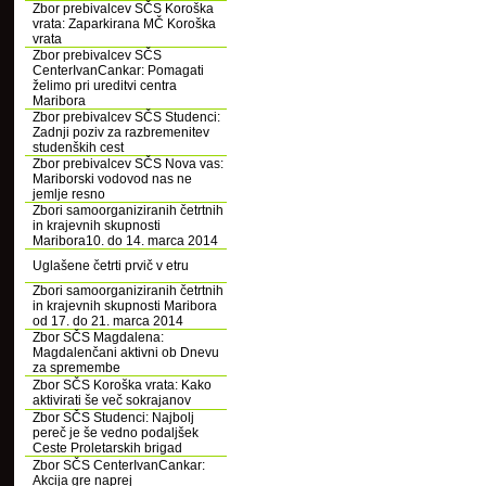
Zbor prebivalcev SČS Koroška
vrata: Zaparkirana MČ Koroška
vrata
Zbor prebivalcev SČS
CenterIvanCankar: Pomagati
želimo pri ureditvi centra
Maribora
Zbor prebivalcev SČS Studenci:
Zadnji poziv za razbremenitev
studenških cest
Zbor prebivalcev SČS Nova vas:
Mariborski vodovod nas ne
jemlje resno
Zbori samoorganiziranih četrtnih
in krajevnih skupnosti
Maribora10. do 14. marca 2014
Uglašene četrti prvič v etru
Zbori samoorganiziranih četrtnih
in krajevnih skupnosti Maribora
od 17. do 21. marca 2014
Zbor SČS Magdalena:
Magdalenčani aktivni ob Dnevu
za spremembe
Zbor SČS Koroška vrata: Kako
aktivirati še več sokrajanov
Zbor SČS Studenci: Najbolj
pereč je še vedno podaljšek
Ceste Proletarskih brigad
Zbor SČS CenterIvanCankar:
Akcija gre naprej