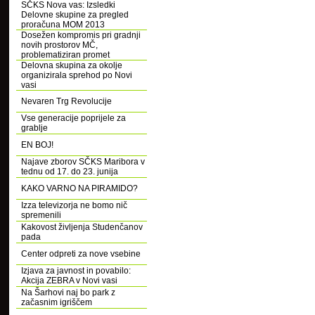
SČKS Nova vas: Izsledki
Delovne skupine za pregled
proračuna MOM 2013
Dosežen kompromis pri gradnji
novih prostorov MČ,
problematiziran promet
Delovna skupina za okolje
organizirala sprehod po Novi
vasi
Nevaren Trg Revolucije
Vse generacije poprijele za
grablje
EN BOJ!
Najave zborov SČKS Maribora v
tednu od 17. do 23. junija
KAKO VARNO NA PIRAMIDO?
Izza televizorja ne bomo nič
spremenili
Kakovost življenja Studenčanov
pada
Center odpreti za nove vsebine
Izjava za javnost in povabilo:
Akcija ZEBRA v Novi vasi
Na Šarhovi naj bo park z
začasnim igriščem