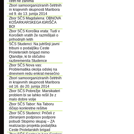
četrt ne zanima
Zbori samoorganiziranih četrtnih
in krajevnih skupnosti Maribora
od 9. do 13. junija 2014
Zbor SČS Magdalena: OBNOVA
KOŠARKARSKEGA IGRIŠČA
BO!
Zbor SČS Koroška vrata: Tudi v
Koroških vratih že razmišljali o
prihodnjih letih
SČS Studenci: Na jutrišnji javni
tribuni o podaljšku Ceste
Proleterskih brigad mimo
Qlandije, ki bi občutno
razbremenila Studence
Zbor SČS Nova vas:
Problematika okolja odslej na
dnevnem redu enkrat mesečno
Zbori samoorganiziranih četrtnih
in krajevnih skupnosti Maribora
od 16. do 20. junija 2014
Zbor SČS Pobrežje: Marsikateri
problem bi se lahko rešil že z
malo dobre volje
Zbor SČS Tabor: Na Taboru
iščejo konkretne rešitve
Zbor SČS Studenci: Pričeli z
zbiranjem podpisov podpore
pobudi Stopimo skupaj – ZA
realizacijo projekta podaljška
Ceste Proletarskih brigad