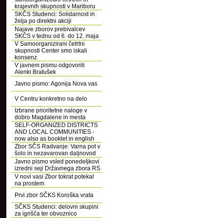
krajevnih skupnosti v Mariboru
SKČS Studenci: Solidarnost in
želja po direktni akciji
Najave zborov prebivalcev
SKČS v tednu od 6. do 12. maja
V Samoorganizirani četrtni
skupnosti Center smo iskali
konsenz
V javnem pismu odgovorili
Alenki Bratušek
Javno pismo: Agonija Nova vas
V Centru konkretno na delo
Izbrane prioritetne naloge v
dobro Magdalene in mesta
SELF-ORGANIZED DISTRICTS
AND LOCAL COMMUNITIES -
now also as booklet in english
Zbor SČS Radvanje: Varna pot v
šolo in nezavarovan daljnovod
Javno pismo vsled ponedeljkovi
izredni seji Državnega zbora RS
V novi vasi Zbor tokrat potekal
na prostem
Prvi zbor SČKS Koroška vrata
SČKS Studenci: delovni skupini
za igrišča ter obvoznico