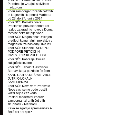
Zbor SČS Center in Ivan Cankar:
Potrebno je vztrajati s civilnim
nadzorom
Zbori samoorganiziranih četrtnih
in krajevnih skupnosti Maribora
od 23. do 27. junija 2014
Zbor SČS Koroška vrata:
Prostorska prezasedenost kot
razlog za gradnjo novega Doma
mestne četrti ne pije vode
Zbor SČS Magdalena: Usklajeni
predlogi komunalnih projektov v
magdaleni za naslednji dve leti
Zbor SČS Studenci: ŠIRJENJE
PODPORE PETICIJI IN
INVESTICIJSKI PREDLOGI
Zbor SČS Pobrežje: Bučen
zaključek sezone
Zbor SČS Tabor: O lastništvu
Bernavskega gozda in še čem
KANDIDATI ZA DRŽAVNI ZBOR
JUTRI O LOKALNI
SAMOUPRAVI
Zbor SČS Nova vas: Prebivalci
Nove vasi se ne bodo pustili
voziti žejne čez vodo
Postani moderator zborov
samoorganiziranih četrtnih
skupnosti v Mariboru
Kako se zgodijo spremembe? Ali
želiš biti del njih?