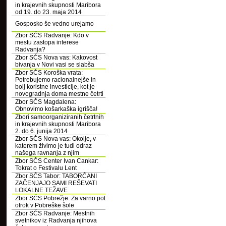
in krajevnih skupnosti Maribora
od 19. do 23. maja 2014
Gosposko še vedno urejamo
Zbor SČS Radvanje: Kdo v
mestu zastopa interese
Radvanja?
Zbor SČS Nova vas: Kakovost
bivanja v Novi vasi se slabša
Zbor SČS Koroška vrata:
Potrebujemo racionalnejše in
bolj koristne investicije, kot je
novogradnja doma mestne četrti
Zbor SČS Magdalena:
Obnovimo košarkaška igrišča!
Zbori samoorganiziranih četrtnih
in krajevnih skupnosti Maribora
2. do 6. junija 2014
Zbor SČS Nova vas: Okolje, v
katerem živimo je tudi odraz
našega ravnanja z njim
Zbor SČS Center Ivan Cankar:
Tokrat o Festivalu Lent
Zbor SČS Tabor: TABORČANI
ZAČENJAJO SAMI REŠEVATI
LOKALNE TEŽAVE
Zbor SČS Pobrežje: Za varno pot
otrok v Pobreške šole
Zbor SČS Radvanje: Mestnih
svetnikov iz Radvanja njihova