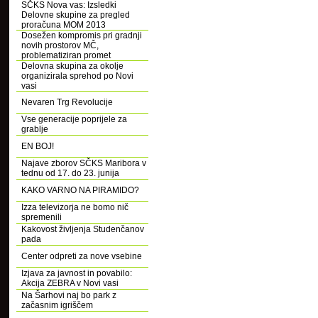
SČKS Nova vas: Izsledki
Delovne skupine za pregled
proračuna MOM 2013
Dosežen kompromis pri gradnji
novih prostorov MČ,
problematiziran promet
Delovna skupina za okolje
organizirala sprehod po Novi
vasi
Nevaren Trg Revolucije
Vse generacije poprijele za
grablje
EN BOJ!
Najave zborov SČKS Maribora v
tednu od 17. do 23. junija
KAKO VARNO NA PIRAMIDO?
Izza televizorja ne bomo nič
spremenili
Kakovost življenja Studenčanov
pada
Center odpreti za nove vsebine
Izjava za javnost in povabilo:
Akcija ZEBRA v Novi vasi
Na Šarhovi naj bo park z
začasnim igriščem