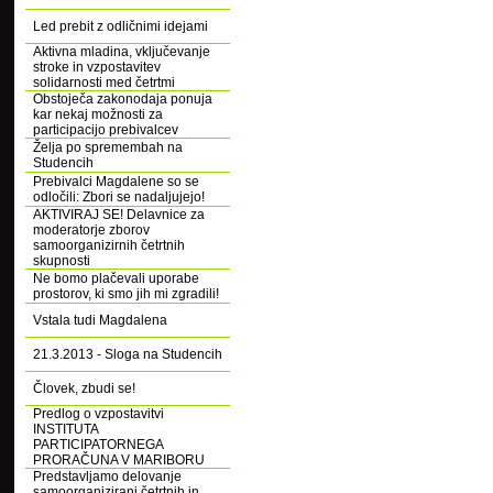
Led prebit z odličnimi idejami
Aktivna mladina, vključevanje
stroke in vzpostavitev
solidarnosti med četrtmi
Obstoječa zakonodaja ponuja
kar nekaj možnosti za
participacijo prebivalcev
Želja po spremembah na
Studencih
Prebivalci Magdalene so se
odločili: Zbori se nadaljujejo!
AKTIVIRAJ SE! Delavnice za
moderatorje zborov
samoorganizirnih četrtnih
skupnosti
Ne bomo plačevali uporabe
prostorov, ki smo jih mi zgradili!
Vstala tudi Magdalena
21.3.2013 - Sloga na Studencih
Človek, zbudi se!
Predlog o vzpostavitvi
INSTITUTA
PARTICIPATORNEGA
PRORAČUNA V MARIBORU
Predstavljamo delovanje
samoorganizirani četrtnih in