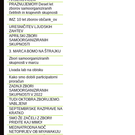
PRAZNUJEMO!!!! Deset let
zborov samoorganiziranih
četrtnih in krajevnih skupnosti
IMZ: 10 let zborov občank_ov
URESNIČITEV LJUDSKIH
ZAHTEV
APRILSKI ZBORI
SAMOORGANIZIRANIH
SKUPNOSTI
3. MARCA BOMO NA ŠTRAJKU
Zbori samoorganiziranih
skupnosti v marcu
Livada lab na obisku
Kako smo dobili participatorni
proračun
ZADNJI ZBORI
SAMOORGANIZIRANIH
SKUPNOSTI V 2022
TUDI OKTOBRA ZBORUJEMO.
VABLJENI!
SEPTEMBRSKE RAZPRAVE NA
KRATKO
SMO ŽE ZAČELI Z ZBORI!
PRIDITE KAJ MIMO!
MEDNATRODNA NOČ
NETOPIRJEV OB MIYAWAKIJU