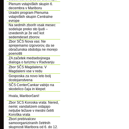
Plenum vstajniških skupin 6.
decembra v Mariboru
Uradni program Plenuma
vstajniških skupin Centralne
evrope
Na sedmih zborih vsak mesec
sodeluje preko sto ljudi –
izvedenih je že več kot
sedemdeset zborov.
Zbor SČS Nova vas: Ne
sprejemamo izgovorov, da se
obračunska obdobja ne morejo
poenotiti
ZA začetek medsebojnega
dialoga o turizmu v Radvanju
Zbor SČS Magdalena: V
Magdaleni vse v redu
Gosposka za novo leto bolj
dostojanstvena
SČS CenterCankar vabijo na
skodelico čaja in klepet
Hvala, Mariborčani!
Zbor SCS Koroska vrata: Nered,
nemir, vandalizem ostajajo
neljube težave v mestni četrti
Koroška vrata
Zbori prebivalcev
samoorganiziranih četrtnih
skupnosti Maribora od 6. do 12.