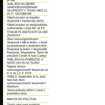
je mar
VABLJENI NA ZBORE
SAMOORGANIZIRANIH
SKUPNOSTI V TEDNU MED 21.
IN 27. OKTOBROM
Odprti prostori za krepitev
skupnosti v mariborski občini
Odprti prostori za medsosedsko
sodelovanje v svoji MČ ali KS
STANJE PLANETA KOT GA VIDI
ZNANOST
Zbori samoorganiziranih
skupnosti v MB ta teden, v torek
pa predavanje o podnebni krizi
Razprave ta teden v skupnostih
Radvanje, Magdalena, Tabor ter
združeni Center in Ivan Cankar
VABLJENI NA POBREŽJE, V
NOVO VAS IN NA TEZNO
Najava zborov
samoorganiziranih skupnosti od
9. 9. do 13. 9. 2019
VABILO: September je tu, prav
tako tudi zbori
samoorganiziranih skupnosti v
Mariboru
Javna pobuda občini v zvezi s
podnebno krizo
MINUTA DO POLČASA
Zadnji cikel pred poletnim