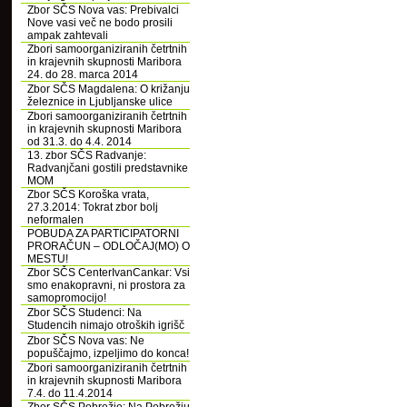
Zbor SČS Nova vas: Prebivalci
Nove vasi več ne bodo prosili
ampak zahtevali
Zbori samoorganiziranih četrtnih
in krajevnih skupnosti Maribora
24. do 28. marca 2014
Zbor SČS Magdalena: O križanju
železnice in Ljubljanske ulice
Zbori samoorganiziranih četrtnih
in krajevnih skupnosti Maribora
od 31.3. do 4.4. 2014
13. zbor SČS Radvanje:
Radvanjčani gostili predstavnike
MOM
Zbor SČS Koroška vrata,
27.3.2014: Tokrat zbor bolj
neformalen
POBUDA ZA PARTICIPATORNI
PRORAČUN – ODLOČAJ(MO) O
MESTU!
Zbor SČS CenterIvanCankar: Vsi
smo enakopravni, ni prostora za
samopromocijo!
Zbor SČS Studenci: Na
Studencih nimajo otroških igrišč
Zbor SČS Nova vas: Ne
popuščajmo, izpeljimo do konca!
Zbori samoorganiziranih četrtnih
in krajevnih skupnosti Maribora
7.4. do 11.4.2014