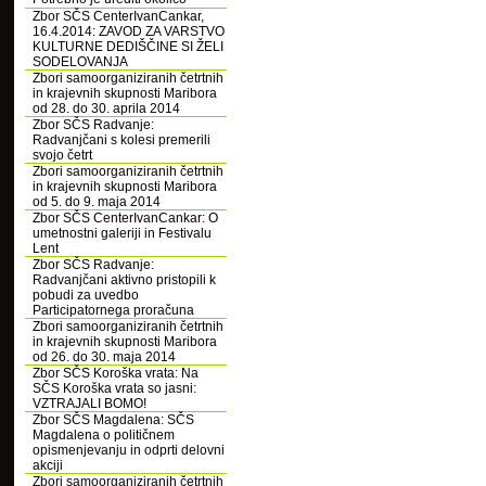
Zbor SČS CenterIvanCankar,
16.4.2014: ZAVOD ZA VARSTVO
KULTURNE DEDIŠČINE SI ŽELI
SODELOVANJA
Zbori samoorganiziranih četrtnih
in krajevnih skupnosti Maribora
od 28. do 30. aprila 2014
Zbor SČS Radvanje:
Radvanjčani s kolesi premerili
svojo četrt
Zbori samoorganiziranih četrtnih
in krajevnih skupnosti Maribora
od 5. do 9. maja 2014
Zbor SČS CenterIvanCankar: O
umetnostni galeriji in Festivalu
Lent
Zbor SČS Radvanje:
Radvanjčani aktivno pristopili k
pobudi za uvedbo
Participatornega proračuna
Zbori samoorganiziranih četrtnih
in krajevnih skupnosti Maribora
od 26. do 30. maja 2014
Zbor SČS Koroška vrata: Na
SČS Koroška vrata so jasni:
VZTRAJALI BOMO!
Zbor SČS Magdalena: SČS
Magdalena o političnem
opismenjevanju in odprti delovni
akciji
Zbori samoorganiziranih četrtnih