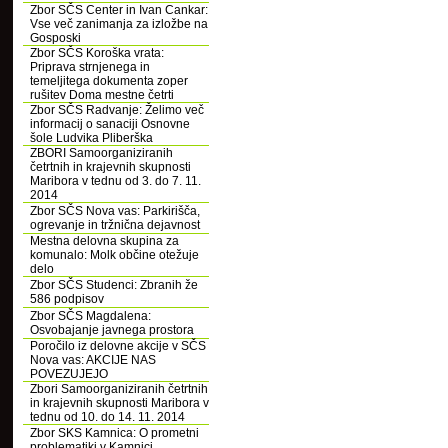
Zbor SČS Center in Ivan Cankar:
Vse več zanimanja za izložbe na
Gosposki
Zbor SČS Koroška vrata:
Priprava strnjenega in
temeljitega dokumenta zoper
rušitev Doma mestne četrti
Zbor SČS Radvanje: Želimo več
informacij o sanaciji Osnovne
šole Ludvika Pliberška
ZBORI Samoorganiziranih
četrtnih in krajevnih skupnosti
Maribora v tednu od 3. do 7. 11.
2014
Zbor SČS Nova vas: Parkirišča,
ogrevanje in tržnična dejavnost
Mestna delovna skupina za
komunalo: Molk občine otežuje
delo
Zbor SČS Studenci: Zbranih že
586 podpisov
Zbor SČS Magdalena:
Osvobajanje javnega prostora
Poročilo iz delovne akcije v SČS
Nova vas: AKCIJE NAS
POVEZUJEJO
Zbori Samoorganiziranih četrtnih
in krajevnih skupnosti Maribora v
tednu od 10. do 14. 11. 2014
Zbor SKS Kamnica: O prometni
problematiki v Kamnici