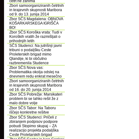
četrt ne zanima
Zbori samoorganiziranih četrtnih
in krajevnih skupnosti Maribora
od 9. do 13. junija 2014
Zbor SČS Magdalena: OBNOVA
KOŠARKARSKEGA IGRIŠČA
BO!
Zbor SČS Koroška vrata: Tudi v
Koroških vratih že razmišljali o
prihodnjih letih
SČS Studenci: Na jutrišnji javni
tribuni o podaljšku Ceste
Proleterskih brigad mimo
Qlandije, ki bi občutno
razbremenila Studence
Zbor SČS Nova vas:
Problematika okolja odslej na
dnevnem redu enkrat mesečno
Zbori samoorganiziranih četrtnih
in krajevnih skupnosti Maribora
od 16. do 20. junija 2014
Zbor SČS Pobrežje: Marsikateri
problem bi se lahko rešil že z
malo dobre volje
Zbor SČS Tabor: Na Taboru
iščejo konkretne rešitve
Zbor SČS Studenci: Pričeli z
zbiranjem podpisov podpore
pobudi Stopimo skupaj – ZA
realizacijo projekta podaljška
Ceste Proletarskih brigad