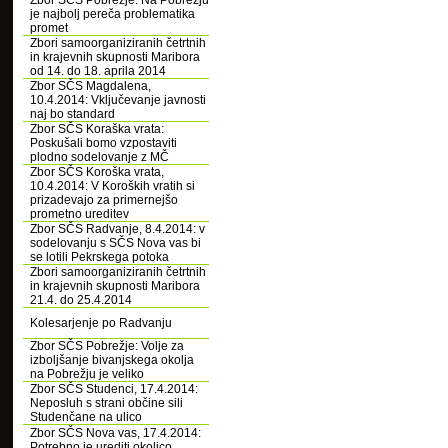
Zbor SČS Pobrežje: Na Pobrežju
je najbolj pereča problematika
promet
Zbori samoorganiziranih četrtnih
in krajevnih skupnosti Maribora
od 14. do 18. aprila 2014
Zbor SČS Magdalena,
10.4.2014: Vključevanje javnosti
naj bo standard
Zbor SČS Koraška vrata:
Poskušali bomo vzpostaviti
plodno sodelovanje z MČ
Zbor SČS Koroška vrata,
10.4.2014: V Koroških vratih si
prizadevajo za primernejšo
prometno ureditev
Zbor SČS Radvanje, 8.4.2014: v
sodelovanju s SČS Nova vas bi
se lotili Pekrskega potoka
Zbori samoorganiziranih četrtnih
in krajevnih skupnosti Maribora
21.4. do 25.4.2014
Kolesarjenje po Radvanju
Zbor SČS Pobrežje: Volje za
izboljšanje bivanjskega okolja
na Pobrežju je veliko
Zbor SČS Studenci, 17.4.2014:
Neposluh s strani občine sili
Studenčane na ulico
Zbor SČS Nova vas, 17.4.2014:
Potrebno je urediti okolico