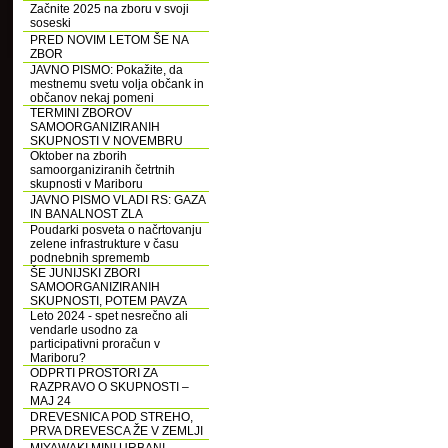
Začnite 2025 na zboru v svoji
soseski
PRED NOVIM LETOM ŠE NA
ZBOR
JAVNO PISMO: Pokažite, da
mestnemu svetu volja občank in
občanov nekaj pomeni
TERMINI ZBOROV
SAMOORGANIZIRANIH
SKUPNOSTI V NOVEMBRU
Oktober na zborih
samoorganiziranih četrtnih
skupnosti v Mariboru
JAVNO PISMO VLADI RS: GAZA
IN BANALNOST ZLA
Poudarki posveta o načrtovanju
zelene infrastrukture v času
podnebnih sprememb
ŠE JUNIJSKI ZBORI
SAMOORGANIZIRANIH
SKUPNOSTI, POTEM PAVZA
Leto 2024 - spet nesrečno ali
vendarle usodno za
participativni proračun v
Mariboru?
ODPRTI PROSTORI ZA
RAZPRAVO O SKUPNOSTI –
MAJ 24
DREVESNICA POD STREHO,
PRVA DREVESCA ŽE V ZEMLJI