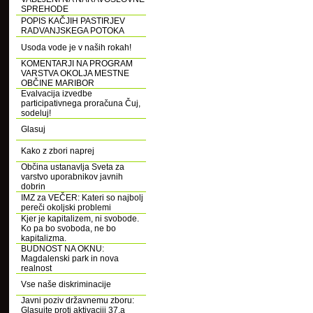
SPREHODE
POPIS KAČJIH PASTIRJEV
RADVANJSKEGA POTOKA
Usoda vode je v naših rokah!
KOMENTARJI NA PROGRAM
VARSTVA OKOLJA MESTNE
OBČINE MARIBOR
Evalvacija izvedbe
participativnega proračuna Čuj,
sodeluj!
Glasuj
Kako z zbori naprej
Občina ustanavlja Sveta za
varstvo uporabnikov javnih
dobrin
IMZ za VEČER: Kateri so najbolj
pereči okoljski problemi
Kjer je kapitalizem, ni svobode.
Ko pa bo svoboda, ne bo
kapitalizma.
BUDNOST NA OKNU:
Magdalenski park in nova
realnost
Vse naše diskriminacije
Javni poziv državnemu zboru:
Glasujte proti aktivaciji 37.a