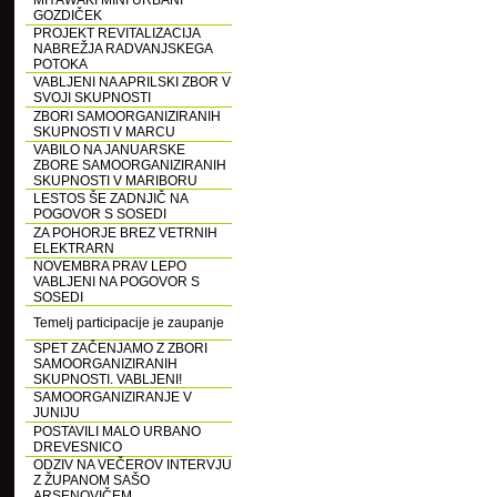
MIYAWAKI MINI URBANI
GOZDIČEK
PROJEKT REVITALIZACIJA
NABREŽJA RADVANJSKEGA
POTOKA
VABLJENI NA APRILSKI ZBOR V
SVOJI SKUPNOSTI
ZBORI SAMOORGANIZIRANIH
SKUPNOSTI V MARCU
VABILO NA JANUARSKE
ZBORE SAMOORGANIZIRANIH
SKUPNOSTI V MARIBORU
LESTOS ŠE ZADNJIČ NA
POGOVOR S SOSEDI
ZA POHORJE BREZ VETRNIH
ELEKTRARN
NOVEMBRA PRAV LEPO
VABLJENI NA POGOVOR S
SOSEDI
Temelj participacije je zaupanje
SPET ZAČENJAMO Z ZBORI
SAMOORGANIZIRANIH
SKUPNOSTI. VABLJENI!
SAMOORGANIZIRANJE V
JUNIJU
POSTAVILI MALO URBANO
DREVESNICO
ODZIV NA VEČEROV INTERVJU
Z ŽUPANOM SAŠO
ARSENOVIČEM