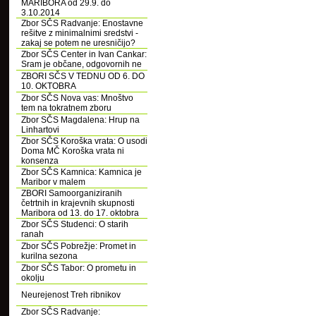
MARIBORA od 29.9. do
3.10.2014
Zbor SČS Radvanje: Enostavne
rešitve z minimalnimi sredstvi -
zakaj se potem ne uresničijo?
Zbor SČS Center in Ivan Cankar:
Sram je občane, odgovornih ne
ZBORI SČS V TEDNU OD 6. DO
10. OKTOBRA
Zbor SČS Nova vas: Mnoštvo
tem na tokratnem zboru
Zbor SČS Magdalena: Hrup na
Linhartovi
Zbor SČS Koroška vrata: O usodi
Doma MČ Koroška vrata ni
konsenza
Zbor SČS Kamnica: Kamnica je
Maribor v malem
ZBORI Samoorganiziranih
četrtnih in krajevnih skupnosti
Maribora od 13. do 17. oktobra
Zbor SČS Studenci: O starih
ranah
Zbor SČS Pobrežje: Promet in
kurilna sezona
Zbor SČS Tabor: O prometu in
okolju
Neurejenost Treh ribnikov
Zbor SČS Radvanje: