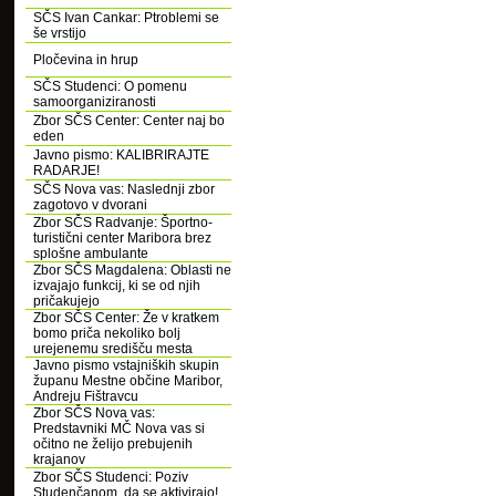
SČS Ivan Cankar: Ptroblemi se
še vrstijo
Pločevina in hrup
SČS Studenci: O pomenu
samoorganiziranosti
Zbor SČS Center: Center naj bo
eden
Javno pismo: KALIBRIRAJTE
RADARJE!
SČS Nova vas: Naslednji zbor
zagotovo v dvorani
Zbor SČS Radvanje: Športno-
turistični center Maribora brez
splošne ambulante
Zbor SČS Magdalena: Oblasti ne
izvajajo funkcij, ki se od njih
pričakujejo
Zbor SČS Center: Že v kratkem
bomo priča nekoliko bolj
urejenemu središču mesta
Javno pismo vstajniških skupin
županu Mestne občine Maribor,
Andreju Fištravcu
Zbor SČS Nova vas:
Predstavniki MČ Nova vas si
očitno ne želijo prebujenih
krajanov
Zbor SČS Studenci: Poziv
Studenčanom, da se aktivirajo!