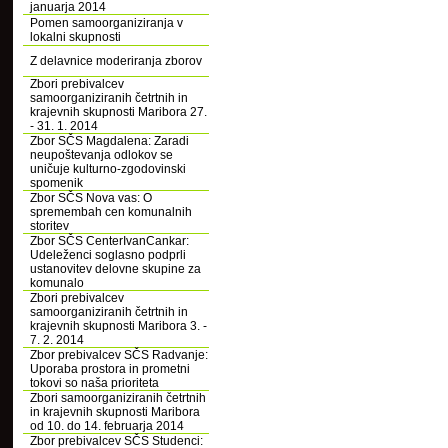
januarja 2014
Pomen samoorganiziranja v
lokalni skupnosti
Z delavnice moderiranja zborov
Zbori prebivalcev
samoorganiziranih četrtnih in
krajevnih skupnosti Maribora 27.
- 31. 1. 2014
Zbor SČS Magdalena: Zaradi
neupoštevanja odlokov se
uničuje kulturno-zgodovinski
spomenik
Zbor SČS Nova vas: O
spremembah cen komunalnih
storitev
Zbor SČS CenterIvanCankar:
Udeleženci soglasno podprli
ustanovitev delovne skupine za
komunalo
Zbori prebivalcev
samoorganiziranih četrtnih in
krajevnih skupnosti Maribora 3. -
7. 2. 2014
Zbor prebivalcev SČS Radvanje:
Uporaba prostora in prometni
tokovi so naša prioriteta
Zbori samoorganiziranih četrtnih
in krajevnih skupnosti Maribora
od 10. do 14. februarja 2014
Zbor prebivalcev SČS Studenci: