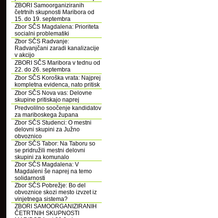
ZBORI Samoorganiziranih
četrtnih skupnosti Maribora od
15. do 19. septembra
Zbor SČS Magdalena: Prioriteta
socialni problematiki
Zbor SČS Radvanje:
Radvanjčani zaradi kanalizacije
v akcijo
ZBORI SČS Maribora v tednu od
22. do 26. septembra
Zbor SČS Koroška vrata: Najprej
kompletna evidenca, nato pritisk
Zbor SČS Nova vas: Delovne
skupine pritiskajo naprej
Predvolilno soočenje kandidatov
za mariboskega župana
Zbor SČS Studenci: O mestni
delovni skupini za Južno
obvoznico
Zbor SČS Tabor: Na Taboru so
se pridružili mestni delovni
skupini za komunalo
Zbor SČS Magdalena: V
Magdaleni še naprej na temo
solidarnosti
Zbor SČS Pobrežje: Bo del
obvoznice skozi mesto izvzet iz
vinjetnega sistema?
ZBORI SAMOORGANIZIRANIH
ČETRTNIH SKUPNOSTI