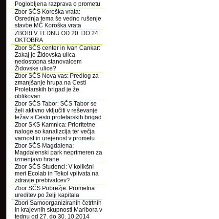
Poglobljena razprava o prometu
Zbor SČS Koroška vrata:
Osrednja tema še vedno rušenje
stavbe MČ Koroška vrata
ZBORI V TEDNU OD 20. DO 24.
OKTOBRA
Zbor SČS center in Ivan Cankar:
Zakaj je Židovska ulica
nedostopna stanovalcem
Židovske ulice?
Zbor SČS Nova vas: Predlog za
zmanjšanje hrupa na Cesti
Proletarskih brigad je že
oblikovan
Zbor SČS Tabor: SČS Tabor se
želi aktivno vključiti v reševanje
težav s Cesto proletarskih brigad
Zbor SKS Kamnica: Prioritetne
naloge so kanalizcija ter večja
varnost in urejenost v prometu
Zbor SČS Magdalena:
Magdalenski park neprimeren za
izmenjavo hrane
Zbor SČS Studenci: V kolikšni
meri Ecolab in Tekol vplivata na
zdravje prebivalcev?
Zbor SČS Pobrežje: Prometna
ureditev po želji kapitala
Zbori Samoorganiziranih četrtnih
in krajevnih skupnosti Maribora v
tednu od 27. do 30. 10.2014