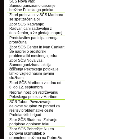
SČS Nova vas:
Samoorganizirano čiščenje
brežine Pekrskega potoka
Zbori prebivalcev SČS Maribora
se spet začenjajo!
Zbor SČS Radvanje:
Radvanjčani zadovoljni z
doseženim, a že gledajo naprej
Predstavitev participatornega
proračuna
Zbor SČS Center in Ivan Cankar:
Še naprej o prostorski
problematiki mestnega jedra
Zbor SČS Nova vas:
Samoorganizirana akcija
čiščenja Pekrskega potoka je
lahko vzgled našim javnim
službam
Zbori SČS Maribora v tednu od
8. do 12. septembra
Nepravilnosti pri vzdrževanju
Pekrskega potoka v Mariboru
SČS Tabor: Povezovanje
delovne skupine za promet za
rešitev problematike ceste
Proletarskih brigad
Zbor SČS Studenci: Zbiranje
podpisov v polnem teku
Zbor SČS Pobrežje: Nujen
ponovni razmislitek o
prometnem režimu na Pobrežju