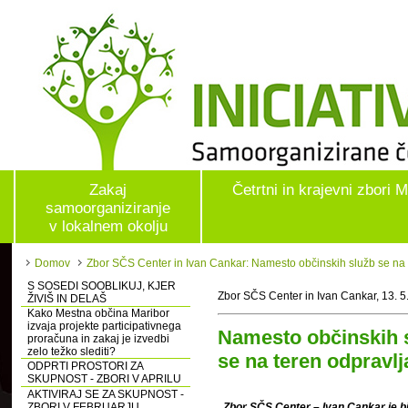
Zakaj
Četrtni in krajevni zbori 
samoorganiziranje
v lokalnem okolju
Domov
Zbor SČS Center in Ivan Cankar: Namesto občinskih služb se na t
S SOSEDI SOOBLIKUJ, KJER
Zbor SČS Center in Ivan Cankar, 13. 5
ŽIVIŠ IN DELAŠ
Kako Mestna občina Maribor
izvaja projekte participativnega
Namesto občinskih 
proračuna in zakaj je izvedbi
zelo težko slediti?
se na teren odpravlj
ODPRTI PROSTORI ZA
SKUPNOST - ZBORI V APRILU
AKTIVIRAJ SE ZA SKUPNOST -
ZBORI V FEBRUARJU
Zbor SČS Center – Ivan Cankar je b