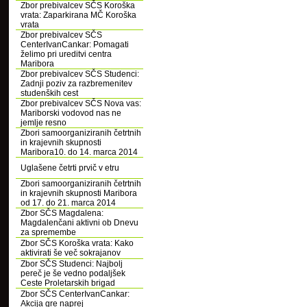
Zbor prebivalcev SČS Koroška
vrata: Zaparkirana MČ Koroška
vrata
Zbor prebivalcev SČS
CenterIvanCankar: Pomagati
želimo pri ureditvi centra
Maribora
Zbor prebivalcev SČS Studenci:
Zadnji poziv za razbremenitev
studenških cest
Zbor prebivalcev SČS Nova vas:
Mariborski vodovod nas ne
jemlje resno
Zbori samoorganiziranih četrtnih
in krajevnih skupnosti
Maribora10. do 14. marca 2014
Uglašene četrti prvič v etru
Zbori samoorganiziranih četrtnih
in krajevnih skupnosti Maribora
od 17. do 21. marca 2014
Zbor SČS Magdalena:
Magdalenčani aktivni ob Dnevu
za spremembe
Zbor SČS Koroška vrata: Kako
aktivirati še več sokrajanov
Zbor SČS Studenci: Najbolj
pereč je še vedno podaljšek
Ceste Proletarskih brigad
Zbor SČS CenterIvanCankar:
Akcija gre naprej