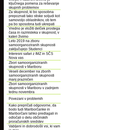
ključnega pomena za reševanje
skupnih problemov
Za skupnost, ki bo sposobna
prepoznati tako stiske soljudi kot
samovoljo oblastnikov, ob tem
pa bo sposobna tudi ukrepati
Vredno je vložiti delček prostega
časa in razmisleka v skupnost, v
kateri živimo
Leto 2019 na zboru
samoorganoziranih skupnosti
zaključujejo Studenci
Interesni safari z IMZ in SČS
Nova vas
Zbori samoorganiziranih
skupnosti v Mariboru
Veseli december na zborih
samoorganiziranih skupnosti
manj prazničen
Zbori samoorganiziranih
skupnosti v Mariboru v zadnjem
tednu novembra
Povezani v problemih
Kako prepričati odgovorne, da
bodo tudi Mariborčanke in
Mariborčani lahko predlagali in
odločali o delu občinskih
proračunskih sredstev
Vabljeni in dobrodošli vsi, ki vam