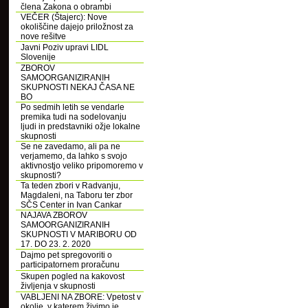
člena Zakona o obrambi
VEČER (Štajerc): Nove
okoliščine dajejo priložnost za
nove rešitve
Javni Poziv upravi LIDL
Slovenije
ZBOROV
SAMOORGANIZIRANIH
SKUPNOSTI NEKAJ ČASA NE
BO
Po sedmih letih se vendarle
premika tudi na sodelovanju
ljudi in predstavniki ožje lokalne
skupnosti
Se ne zavedamo, ali pa ne
verjamemo, da lahko s svojo
aktivnostjo veliko pripomoremo v
skupnosti?
Ta teden zbori v Radvanju,
Magdaleni, na Taboru ter zbor
SČS Center in Ivan Cankar
NAJAVA ZBOROV
SAMOORGANIZIRANIH
SKUPNOSTI V MARIBORU OD
17. DO 23. 2. 2020
Dajmo pet spregovoriti o
participatornem proračunu
Skupen pogled na kakovost
življenja v skupnosti
VABLJENI NA ZBORE: Vpetost v
okolje, v katerem živimo je