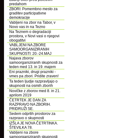
predahom
ZBORI: Pomembno mesto za
graditev participativne
demokracije
Vabljeni na zbor na Tabor, v
Novo vas in na Tezno
Na Teznem o degradaciji
prostora, v Novi vasi o njegovi
obogatitvi
VABLJENI NA ZBORE
SAMOORGANIZIRANIH
SKUPNOSTI: 20.-24.MAJ
Najava zborov
samoorganiziranih skupnosti za
teden med 13. in 19. majem
Eni prazniki, drugi prazniki -
vmes pa zbori. Pridite zraven!
Ta teden ljudje razpravljajo o
skupnosti na osmih zborih
Novičke z zborov med 8. in 21.
aprilom 2019
ČETRTEK JE DAN ZA
RAZPRAVO NA ZBORIH.
PRIDRUŽI SE.
Sedem odprtih prostorov za
razpravo o skupnosti
IZŠLA JE NOVA ČETRTINKA.
ŠTEVILKA 78.
Vabljeni na zbore
samoorganiziranih skupnosti