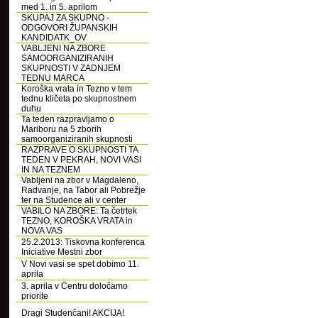
med 1. in 5. aprilom
SKUPAJ ZA SKUPNO -
ODGOVORI ŽUPANSKIH
KANDIDATK_OV
VABLJENI NA ZBORE
SAMOORGANIZIRANIH
SKUPNOSTI V ZADNJEM
TEDNU MARCA
Koroška vrata in Tezno v tem
tednu kličeta po skupnostnem
duhu
Ta teden razpravljamo o
Mariboru na 5 zborih
samoorganiziranih skupnosti
RAZPRAVE O SKUPNOSTI TA
TEDEN V PEKRAH, NOVI VASI
IN NA TEZNEM
Vabljeni na zbor v Magdaleno,
Radvanje, na Tabor ali Pobrežje
ter na Studence ali v center
VABILO NA ZBORE: Ta četrtek
TEZNO, KOROŠKA VRATA in
NOVA VAS
25.2.2013: Tiskovna konferenca
Iniciative Mestni zbor
V Novi vasi se spet dobimo 11.
aprila
3. aprila v Centru določamo
priorite
Dragi Studenčani! AKCIJA!