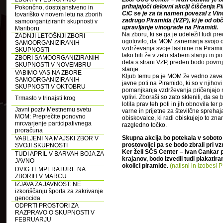
prihajajoči delovni akciji čiščenja 
Pokončno, dostojanstveno in
CiC se je za ta namen povezal z Vi
tovariško v novem letu na zborih
zadrugo Piramida (VZP), ki je od ob
samoorganiziranih skupnosti v
upravljanje vinograde na Piramidi.
Mariboru
Na zboru, ki se ga je udeležil tudi pr
ZADNJI LETOŠNJI ZBORI
ugotovilo, da MOM zanemarja svojo 
SAMOORGANIZIRANIH
vzdrževanja svoje lastnine na Piramid
SKUPNOSTI
tako bili že v zelo slabem stanju in p
ZBORI SAMOORGANIZIRANIH
dela s strani VZP, preden bodo povrnj
SKUPNOSTI V NOVEMBRU
stanje.
VABIMO VAS NA ZBORE
Kljub temu pa je MOM že vedno zave
SAMOORGANIZIRANIH
javne poti na Piramido, ki so v njihovi l
SKUPNOSTI V OKTOBRU
pomanjkanja vzdrževanja pričenjajo 
vplivi. Zboraši so zato sklenili, da se
Trmasto v trinajsti krog
lotila prav teh poti in jih obnovila ter 
Javni poziv Mestnemu svetu
varne in prijetne za številčne sprehaj
MOM: Preprečite ponovno
obiskovalce, ki radi obiskujejo to zn
mrcvarjenje participativnega
razgledno točko.
proračuna
Skupna akcija bo potekala v soboto 2
VABLJENI NA MAJSKI ZBOR V
prostovoljci pa se bodo zbrali pri v
SVOJI SKUPNOSTI
Ker želi SČS Center – Ivan Cankar p
TUDI APRIL V BARVAH BOJA ZA
krajanov, bodo izvedli tudi plakatir
JAVNO
okolici piramide.
(natisni in izobesi
DVIG TEMPERATURE NA
ZBORIH V MARCU
IZJAVA ZA JAVNOST: NE
izkoriščanju športa za zakrivanje
genocida
ODPRTI PROSTORI ZA
RAZPRAVO O SKUPNOSTI V
FEBRUARJU