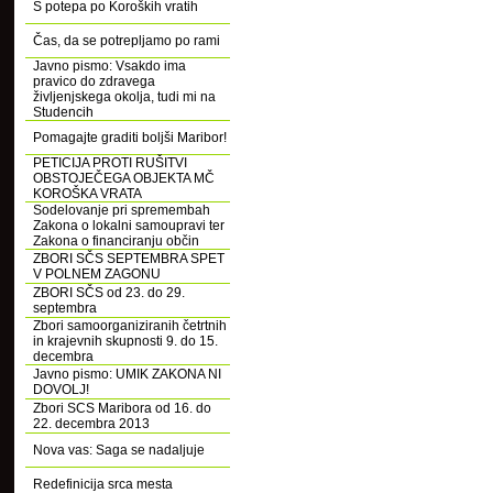
S potepa po Koroških vratih
Čas, da se potrepljamo po rami
Javno pismo: Vsakdo ima
pravico do zdravega
življenjskega okolja, tudi mi na
Studencih
Pomagajte graditi boljši Maribor!
PETICIJA PROTI RUŠITVI
OBSTOJEČEGA OBJEKTA MČ
KOROŠKA VRATA
Sodelovanje pri spremembah
Zakona o lokalni samoupravi ter
Zakona o financiranju občin
ZBORI SČS SEPTEMBRA SPET
V POLNEM ZAGONU
ZBORI SČS od 23. do 29.
septembra
Zbori samoorganiziranih četrtnih
in krajevnih skupnosti 9. do 15.
decembra
Javno pismo: UMIK ZAKONA NI
DOVOLJ!
Zbori SCS Maribora od 16. do
22. decembra 2013
Nova vas: Saga se nadaljuje
Redefinicija srca mesta