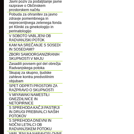
Javni poziv za podaljšanje javne
razprave o Občinskem
prostorskem načrtu
Pobuda za ohranitev za javno
zdravje pomembnega in
neprecenljivega zelenega fonda
pri Kliniki za ginekologijo in
perinatologijo
V SOBOTO VABLJENI OB
RADVANJSKI POTOK
KAM NA SREČANJE S SOSEDI
IN SOSEDAMI?
ZBORI SAMOORGANIZIRANIH
SKUPNOSTI V MAJU
Zasadili povsem gol del obrežja
Radvanjskega potoka
Skupaj za skupno, ljudske
zahteve kontra predvolilnim
objubam
SPET ODPRTI PROSTORI ZA
RAZPRAVO O SKUPNOSTI
V MIYAWAKI NAMESTILI
GNEZDILNICE IN
NETOPIRNICE
S SPREHODA KAČJI PASTIRJI
IN DRUGI PREBIVALCI NAŠIH
POTOKOV
S SPREHODA DNEVNI IN
NOČNI LETALCI OB
RADVANJSKEM POTOKU
VABLJENI NA NARAVOSLOVNE