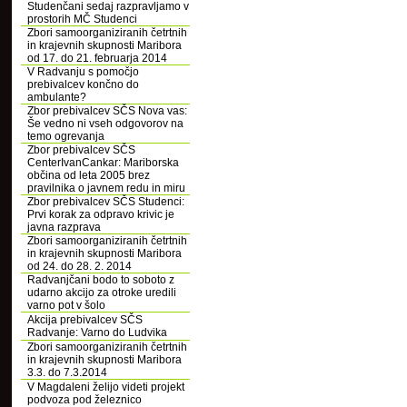
Studenčani sedaj razpravljamo v
prostorih MČ Studenci
Zbori samoorganiziranih četrtnih
in krajevnih skupnosti Maribora
od 17. do 21. februarja 2014
V Radvanju s pomočjo
prebivalcev končno do
ambulante?
Zbor prebivalcev SČS Nova vas:
Še vedno ni vseh odgovorov na
temo ogrevanja
Zbor prebivalcev SČS
CenterIvanCankar: Mariborska
občina od leta 2005 brez
pravilnika o javnem redu in miru
Zbor prebivalcev SČS Studenci:
Prvi korak za odpravo krivic je
javna razprava
Zbori samoorganiziranih četrtnih
in krajevnih skupnosti Maribora
od 24. do 28. 2. 2014
Radvanjčani bodo to soboto z
udarno akcijo za otroke uredili
varno pot v šolo
Akcija prebivalcev SČS
Radvanje: Varno do Ludvika
Zbori samoorganiziranih četrtnih
in krajevnih skupnosti Maribora
3.3. do 7.3.2014
V Magdaleni želijo videti projekt
podvoza pod železnico