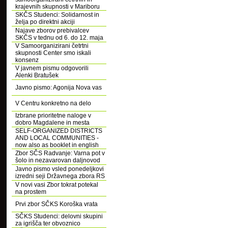
krajevnih skupnosti v Mariboru
SKČS Studenci: Solidarnost in
želja po direktni akciji
Najave zborov prebivalcev
SKČS v tednu od 6. do 12. maja
V Samoorganizirani četrtni
skupnosti Center smo iskali
konsenz
V javnem pismu odgovorili
Alenki Bratušek
Javno pismo: Agonija Nova vas
V Centru konkretno na delo
Izbrane prioritetne naloge v
dobro Magdalene in mesta
SELF-ORGANIZED DISTRICTS
AND LOCAL COMMUNITIES -
now also as booklet in english
Zbor SČS Radvanje: Varna pot v
šolo in nezavarovan daljnovod
Javno pismo vsled ponedeljkovi
izredni seji Državnega zbora RS
V novi vasi Zbor tokrat potekal
na prostem
Prvi zbor SČKS Koroška vrata
SČKS Studenci: delovni skupini
za igrišča ter obvoznico