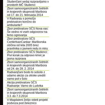
Studenčani sedaj razpravljamo v
prostorih MČ Studenci
Zbori samoorganiziranih četrtnih
in krajevnih skupnosti Maribora
od 17. do 21. februarja 2014
V Radvanju s pomočjo
prebivalcev končno do
ambulante?
Zbor prebivalcev SČS Nova vas:
Še vedno ni vseh odgovorov na
temo ogrevanja
Zbor prebivalcev SČS
CenterIvanCankar: Mariborska
občina od leta 2005 brez
pravilnika o javnem redu in miru
Zbor prebivalcev SČS Studenci:
Prvi korak za odpravo krivic je
javna razprava
Zbori samoorganiziranih četrtnih
in krajevnih skupnosti Maribora
od 24. do 28. 2. 2014
Radvanjčani bodo to soboto z
udarno akcijo za otroke uredili
varno pot v šolo
Akcija prebivalcev SČS
Radvanje: Varno do Ludvika
Zbori samoorganiziranih četrtnih
in krajevnih skupnosti Maribora
3.3. do 7.3.2014
V Magdaleni želijo videti projekt
podvoza pod železnico