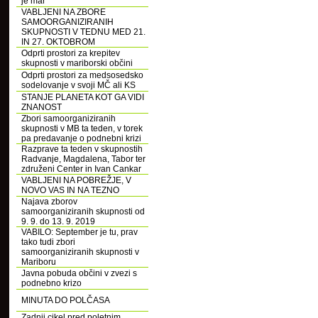
je mar
VABLJENI NA ZBORE
SAMOORGANIZIRANIH
SKUPNOSTI V TEDNU MED 21.
IN 27. OKTOBROM
Odprti prostori za krepitev
skupnosti v mariborski občini
Odprti prostori za medsosedsko
sodelovanje v svoji MČ ali KS
STANJE PLANETA KOT GA VIDI
ZNANOST
Zbori samoorganiziranih
skupnosti v MB ta teden, v torek
pa predavanje o podnebni krizi
Razprave ta teden v skupnostih
Radvanje, Magdalena, Tabor ter
združeni Center in Ivan Cankar
VABLJENI NA POBREŽJE, V
NOVO VAS IN NA TEZNO
Najava zborov
samoorganiziranih skupnosti od
9. 9. do 13. 9. 2019
VABILO: September je tu, prav
tako tudi zbori
samoorganiziranih skupnosti v
Mariboru
Javna pobuda občini v zvezi s
podnebno krizo
MINUTA DO POLČASA
Zadnji cikel pred poletnim