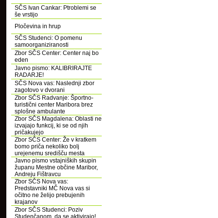
SČS Ivan Cankar: Ptroblemi se
še vrstijo
Pločevina in hrup
SČS Studenci: O pomenu
samoorganiziranosti
Zbor SČS Center: Center naj bo
eden
Javno pismo: KALIBRIRAJTE
RADARJE!
SČS Nova vas: Naslednji zbor
zagotovo v dvorani
Zbor SČS Radvanje: Športno-
turistični center Maribora brez
splošne ambulante
Zbor SČS Magdalena: Oblasti ne
izvajajo funkcij, ki se od njih
pričakujejo
Zbor SČS Center: Že v kratkem
bomo priča nekoliko bolj
urejenemu središču mesta
Javno pismo vstajniških skupin
županu Mestne občine Maribor,
Andreju Fištravcu
Zbor SČS Nova vas:
Predstavniki MČ Nova vas si
očitno ne želijo prebujenih
krajanov
Zbor SČS Studenci: Poziv
Studenčanom, da se aktivirajo!