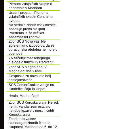
Plenum vstajniških skupin 6.
decembra v Mariboru
Uradni program Plenuma
vstajniških skupin Centralne
evrope
Na sedmih zborih vsak mesec
sodeluje preko sto ljudi –
izvedenih je že več kot
sedemdeset zborov.
Zbor SČS Nova vas: Ne
sprejemamo izgovorov, da se
obračunska obdobja ne morejo
poenotiti
ZA začetek medsebojnega
dialoga o turizmu v Radvanju
Zbor SČS Magdalena: V
Magdaleni vse v redu
Gosposka za novo leto bolj
dostojanstvena
SČS CenterCankar vabijo na
skodelico čaja in klepet
Hvala, Mariborčani!
Zbor SCS Koroska vrata: Nered,
nemir, vandalizem ostajajo
neljube težave v mestni četrti
Koroška vrata
Zbori prebivalcev
samoorganiziranih četrtnih
skupnosti Maribora od 6. do 12.