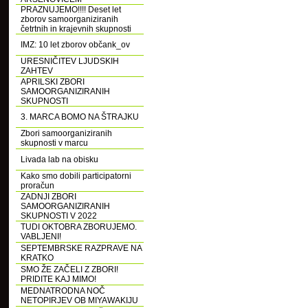
PRAZNUJEMO!!!! Deset let
zborov samoorganiziranih
četrtnih in krajevnih skupnosti
IMZ: 10 let zborov občank_ov
URESNIČITEV LJUDSKIH
ZAHTEV
APRILSKI ZBORI
SAMOORGANIZIRANIH
SKUPNOSTI
3. MARCA BOMO NA ŠTRAJKU
Zbori samoorganiziranih
skupnosti v marcu
Livada lab na obisku
Kako smo dobili participatorni
proračun
ZADNJI ZBORI
SAMOORGANIZIRANIH
SKUPNOSTI V 2022
TUDI OKTOBRA ZBORUJEMO.
VABLJENI!
SEPTEMBRSKE RAZPRAVE NA
KRATKO
SMO ŽE ZAČELI Z ZBORI!
PRIDITE KAJ MIMO!
MEDNATRODNA NOČ
NETOPIRJEV OB MIYAWAKIJU