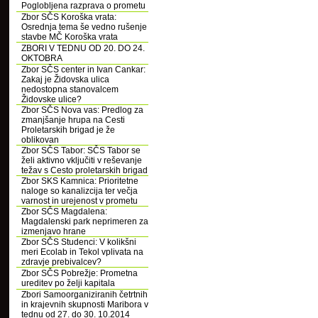
Poglobljena razprava o prometu
Zbor SČS Koroška vrata:
Osrednja tema še vedno rušenje
stavbe MČ Koroška vrata
ZBORI V TEDNU OD 20. DO 24.
OKTOBRA
Zbor SČS center in Ivan Cankar:
Zakaj je Židovska ulica
nedostopna stanovalcem
Židovske ulice?
Zbor SČS Nova vas: Predlog za
zmanjšanje hrupa na Cesti
Proletarskih brigad je že
oblikovan
Zbor SČS Tabor: SČS Tabor se
želi aktivno vključiti v reševanje
težav s Cesto proletarskih brigad
Zbor SKS Kamnica: Prioritetne
naloge so kanalizcija ter večja
varnost in urejenost v prometu
Zbor SČS Magdalena:
Magdalenski park neprimeren za
izmenjavo hrane
Zbor SČS Studenci: V kolikšni
meri Ecolab in Tekol vplivata na
zdravje prebivalcev?
Zbor SČS Pobrežje: Prometna
ureditev po želji kapitala
Zbori Samoorganiziranih četrtnih
in krajevnih skupnosti Maribora v
tednu od 27. do 30. 10.2014