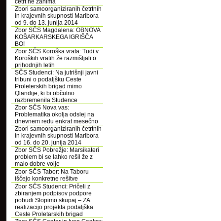
četrt ne zanima
Zbori samoorganiziranih četrtnih
in krajevnih skupnosti Maribora
od 9. do 13. junija 2014
Zbor SČS Magdalena: OBNOVA
KOŠARKARSKEGA IGRIŠČA
BO!
Zbor SČS Koroška vrata: Tudi v
Koroških vratih že razmišljali o
prihodnjih letih
SČS Studenci: Na jutrišnji javni
tribuni o podaljšku Ceste
Proleterskih brigad mimo
Qlandije, ki bi občutno
razbremenila Studence
Zbor SČS Nova vas:
Problematika okolja odslej na
dnevnem redu enkrat mesečno
Zbori samoorganiziranih četrtnih
in krajevnih skupnosti Maribora
od 16. do 20. junija 2014
Zbor SČS Pobrežje: Marsikateri
problem bi se lahko rešil že z
malo dobre volje
Zbor SČS Tabor: Na Taboru
iščejo konkretne rešitve
Zbor SČS Studenci: Pričeli z
zbiranjem podpisov podpore
pobudi Stopimo skupaj – ZA
realizacijo projekta podaljška
Ceste Proletarskih brigad