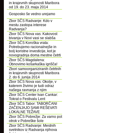
in krajevnih skupnosti Maribora
od 19. do 23. maja 2014
Gosposko še vedno urejamo
Zbor SČS Radvanje: Kdo v
mestu zastopa interese
Radvanja?
Zbor SČS Nova vas: Kakovost
bivanja v Novi vasi se slabša
Zbor SČS Koroška vrata:
Potrebujemo racionalnejše in
bolj koristne investicije, kot je
novogradnja doma mestne četrti
Zbor SČS Magdalena:
Obnovimo košarkaška igrišča!
Zbori samoorganiziranih četrtnih
in krajevnih skupnosti Maribora
2. do 6. junija 2014
Zbor SČS Nova vas: Okolje, v
katerem živimo je tudi odraz
našega ravnanja z njim
Zbor SČS Center Ivan Cankar:
Tokrat o Festivalu Lent
Zbor SČS Tabor: TABORČANI
ZAČENJAJO SAMI REŠEVATI
LOKALNE TEŽAVE
Zbor SČS Pobrežje: Za varno pot
otrok v Pobreške šole
Zbor SČS Radvanje: Mestnih
svetnikov iz Radvanja njihova