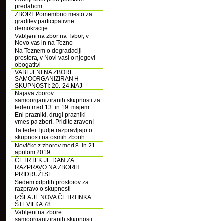
predahom
ZBORI: Pomembno mesto za
graditev participativne
demokracije
Vabljeni na zbor na Tabor, v
Novo vas in na Tezno
Na Teznem o degradaciji
prostora, v Novi vasi o njegovi
obogatitvi
VABLJENI NA ZBORE
SAMOORGANIZIRANIH
SKUPNOSTI: 20.-24.MAJ
Najava zborov
samoorganiziranih skupnosti za
teden med 13. in 19. majem
Eni prazniki, drugi prazniki -
vmes pa zbori. Pridite zraven!
Ta teden ljudje razpravljajo o
skupnosti na osmih zborih
Novičke z zborov med 8. in 21.
aprilom 2019
ČETRTEK JE DAN ZA
RAZPRAVO NA ZBORIH.
PRIDRUŽI SE.
Sedem odprtih prostorov za
razpravo o skupnosti
IZŠLA JE NOVA ČETRTINKA.
ŠTEVILKA 78.
Vabljeni na zbore
samoorganiziranih skupnosti