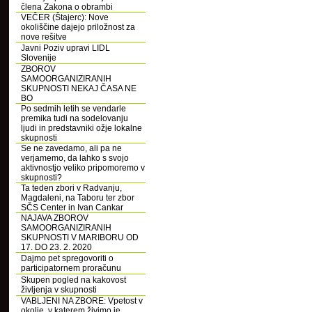
člena Zakona o obrambi
VEČER (Štajerc): Nove
okoliščine dajejo priložnost za
nove rešitve
Javni Poziv upravi LIDL
Slovenije
ZBOROV
SAMOORGANIZIRANIH
SKUPNOSTI NEKAJ ČASA NE
BO
Po sedmih letih se vendarle
premika tudi na sodelovanju
ljudi in predstavniki ožje lokalne
skupnosti
Se ne zavedamo, ali pa ne
verjamemo, da lahko s svojo
aktivnostjo veliko pripomoremo v
skupnosti?
Ta teden zbori v Radvanju,
Magdaleni, na Taboru ter zbor
SČS Center in Ivan Cankar
NAJAVA ZBOROV
SAMOORGANIZIRANIH
SKUPNOSTI V MARIBORU OD
17. DO 23. 2. 2020
Dajmo pet spregovoriti o
participatornem proračunu
Skupen pogled na kakovost
življenja v skupnosti
VABLJENI NA ZBORE: Vpetost v
okolje, v katerem živimo je