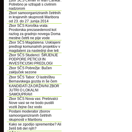
Zbor SČS Center in Ivan Cankar:
Potrebno je vztrajati s civilnim
nadzorom
Zbori samoorganiziranih četrtnih
in krajevnih skupnosti Maribora
od 23. do 27. junija 2014
Zbor SČS Koroška vrata:
Prostorska prezasedenost kot
razlog za gradnjo novega Doma
mestne četrti ne pije vode
Zbor SČS Magdalena: Usklajeni
predlogi komunalnih projektov v
magdaleni za naslednji dve leti
Zbor SČS Studenci: ŠIRJENJE
PODPORE PETICIJI IN
INVESTICIJSKI PREDLOGI
Zbor SČS Pobrežje: Bučen
zaključek sezone
Zbor SČS Tabor: O lastništvu
Bernavskega gozda in še čem
KANDIDATI ZA DRŽAVNI ZBOR
JUTRI O LOKALNI
SAMOUPRAVI
Zbor SČS Nova vas: Prebivalci
Nove vasi se ne bodo pustili
voziti žejne čez vodo
Postani moderator zborov
samoorganiziranih četrtnih
skupnosti v Mariboru
Kako se zgodijo spremembe? Ali
želiš biti del njih?