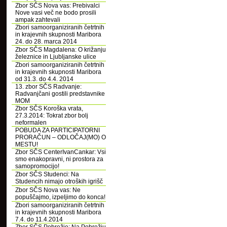
Zbor SČS Nova vas: Prebivalci
Nove vasi več ne bodo prosili
ampak zahtevali
Zbori samoorganiziranih četrtnih
in krajevnih skupnosti Maribora
24. do 28. marca 2014
Zbor SČS Magdalena: O križanju
železnice in Ljubljanske ulice
Zbori samoorganiziranih četrtnih
in krajevnih skupnosti Maribora
od 31.3. do 4.4. 2014
13. zbor SČS Radvanje:
Radvanjčani gostili predstavnike
MOM
Zbor SČS Koroška vrata,
27.3.2014: Tokrat zbor bolj
neformalen
POBUDA ZA PARTICIPATORNI
PRORAČUN – ODLOČAJ(MO) O
MESTU!
Zbor SČS CenterIvanCankar: Vsi
smo enakopravni, ni prostora za
samopromocijo!
Zbor SČS Studenci: Na
Studencih nimajo otroških igrišč
Zbor SČS Nova vas: Ne
popuščajmo, izpeljimo do konca!
Zbori samoorganiziranih četrtnih
in krajevnih skupnosti Maribora
7.4. do 11.4.2014