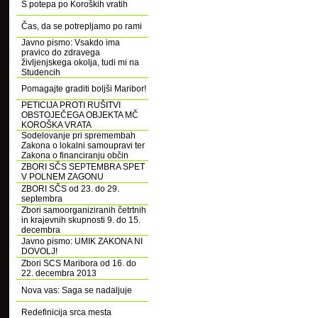
S potepa po Koroških vratih
Čas, da se potrepljamo po rami
Javno pismo: Vsakdo ima
pravico do zdravega
življenjskega okolja, tudi mi na
Studencih
Pomagajte graditi boljši Maribor!
PETICIJA PROTI RUŠITVI
OBSTOJEČEGA OBJEKTA MČ
KOROŠKA VRATA
Sodelovanje pri spremembah
Zakona o lokalni samoupravi ter
Zakona o financiranju občin
ZBORI SČS SEPTEMBRA SPET
V POLNEM ZAGONU
ZBORI SČS od 23. do 29.
septembra
Zbori samoorganiziranih četrtnih
in krajevnih skupnosti 9. do 15.
decembra
Javno pismo: UMIK ZAKONA NI
DOVOLJ!
Zbori SCS Maribora od 16. do
22. decembra 2013
Nova vas: Saga se nadaljuje
Redefinicija srca mesta