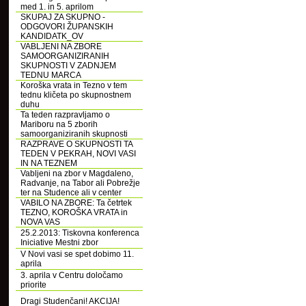
med 1. in 5. aprilom
SKUPAJ ZA SKUPNO -
ODGOVORI ŽUPANSKIH
KANDIDATK_OV
VABLJENI NA ZBORE
SAMOORGANIZIRANIH
SKUPNOSTI V ZADNJEM
TEDNU MARCA
Koroška vrata in Tezno v tem
tednu kličeta po skupnostnem
duhu
Ta teden razpravljamo o
Mariboru na 5 zborih
samoorganiziranih skupnosti
RAZPRAVE O SKUPNOSTI TA
TEDEN V PEKRAH, NOVI VASI
IN NA TEZNEM
Vabljeni na zbor v Magdaleno,
Radvanje, na Tabor ali Pobrežje
ter na Studence ali v center
VABILO NA ZBORE: Ta četrtek
TEZNO, KOROŠKA VRATA in
NOVA VAS
25.2.2013: Tiskovna konferenca
Iniciative Mestni zbor
V Novi vasi se spet dobimo 11.
aprila
3. aprila v Centru določamo
priorite
Dragi Studenčani! AKCIJA!