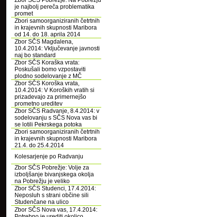
Zbor SČS Pobrežje: Na Pobrežju
je najbolj pereča problematika
promet
Zbori samoorganiziranih četrtnih
in krajevnih skupnosti Maribora
od 14. do 18. aprila 2014
Zbor SČS Magdalena,
10.4.2014: Vključevanje javnosti
naj bo standard
Zbor SČS Koraška vrata:
Poskušali bomo vzpostaviti
plodno sodelovanje z MČ
Zbor SČS Koroška vrata,
10.4.2014: V Koroških vratih si
prizadevajo za primernejšo
prometno ureditev
Zbor SČS Radvanje, 8.4.2014: v
sodelovanju s SČS Nova vas bi
se lotili Pekrskega potoka
Zbori samoorganiziranih četrtnih
in krajevnih skupnosti Maribora
21.4. do 25.4.2014
Kolesarjenje po Radvanju
Zbor SČS Pobrežje: Volje za
izboljšanje bivanjskega okolja
na Pobrežju je veliko
Zbor SČS Studenci, 17.4.2014:
Neposluh s strani občine sili
Studenčane na ulico
Zbor SČS Nova vas, 17.4.2014:
Potrebno je urediti okolico