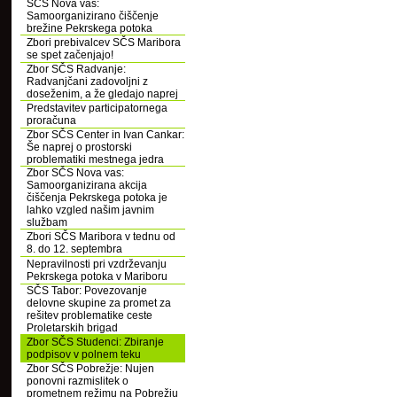
SČS Nova vas:
Samoorganizirano čiščenje
brežine Pekrskega potoka
Zbori prebivalcev SČS Maribora
se spet začenjajo!
Zbor SČS Radvanje:
Radvanjčani zadovoljni z
doseženim, a že gledajo naprej
Predstavitev participatornega
proračuna
Zbor SČS Center in Ivan Cankar:
Še naprej o prostorski
problematiki mestnega jedra
Zbor SČS Nova vas:
Samoorganizirana akcija
čiščenja Pekrskega potoka je
lahko vzgled našim javnim
službam
Zbori SČS Maribora v tednu od
8. do 12. septembra
Nepravilnosti pri vzdrževanju
Pekrskega potoka v Mariboru
SČS Tabor: Povezovanje
delovne skupine za promet za
rešitev problematike ceste
Proletarskih brigad
Zbor SČS Studenci: Zbiranje
podpisov v polnem teku
Zbor SČS Pobrežje: Nujen
ponovni razmislitek o
prometnem režimu na Pobrežju