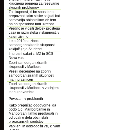
ključnega pomena za reševanje
skupnih problemov
Za skupnost, ki bo sposobna
prepoznati tako stiske soljudi kot
samovoljo oblastnikov, ob tem
pa bo sposobna tudi ukrepati
Vredno je vložiti delček prostega
časa in razmisleka v skupnost, v
kateri živimo
Leto 2019 na zboru
samoorganoziranih skupnosti
zaključujejo Studenci
Interesni safari z IMZ in SČS
Nova vas
Zbori samoorganiziranih
skupnosti v Mariboru
Veseli december na zborih
samoorganiziranih skupnosti
manj prazničen
Zbori samoorganiziranih
skupnosti v Mariboru v zadnjem
tednu novembra
Povezani v problemih
Kako prepričati odgovorne, da
bodo tudi Mariborčanke in
Mariborčani lahko predlagali in
odločali o delu občinskih
proračunskih sredstev
Vabljeni in dobrodošli vsi, ki vam