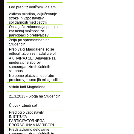
Led prebit z odličnimi idejami
Aktivna mladina, vključevanje
stroke in vzpostavitev
solidarnosti med četrtmi
Obstoječa zakonodaja ponuja
kar nekaj možnosti za
participacijo prebivalcev
Želja po spremembah na
Studencih
Prebivalci Magdalene so se
odločili: Zbori se nadaljujejo!
AKTIVIRAJ SE! Delavnice za
moderatorje zborov
samoorganizirnih četrtnih
skupnosti
Ne bomo plačevali uporabe
prostorov, ki smo jih mi zgradili!
Vstala tudi Magdalena
21.3.2013 - Sloga na Studencih
Človek, zbudi se!
Predlog o vzpostavitvi
INSTITUTA
PARTICIPATORNEGA
PRORAČUNA V MARIBORU
Predstavljamo delovanje
samoorganizirani četrtnih in