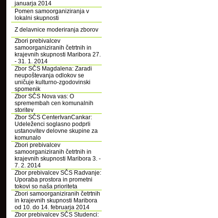
januarja 2014
Pomen samoorganiziranja v
lokalni skupnosti
Z delavnice moderiranja zborov
Zbori prebivalcev
samoorganiziranih četrtnih in
krajevnih skupnosti Maribora 27.
- 31. 1. 2014
Zbor SČS Magdalena: Zaradi
neupoštevanja odlokov se
uničuje kulturno-zgodovinski
spomenik
Zbor SČS Nova vas: O
spremembah cen komunalnih
storitev
Zbor SČS CenterIvanCankar:
Udeleženci soglasno podprli
ustanovitev delovne skupine za
komunalo
Zbori prebivalcev
samoorganiziranih četrtnih in
krajevnih skupnosti Maribora 3. -
7. 2. 2014
Zbor prebivalcev SČS Radvanje:
Uporaba prostora in prometni
tokovi so naša prioriteta
Zbori samoorganiziranih četrtnih
in krajevnih skupnosti Maribora
od 10. do 14. februarja 2014
Zbor prebivalcev SČS Studenci: