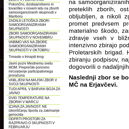
na samoorganiziranih
Pokončno, dostojanstveno in
preteklih zborih, os
tovariško v novem letu na zborih
samoorganiziranih skupnosti v
obljubljen, a nikoli 
Mariboru
ZADNJI LETOŠNJI ZBORI
promet predvsem pr
SAMOORGANIZIRANIH
SKUPNOSTI
materialno škodo, za
ZBORI SAMOORGANIZIRANIH
zdravje vseh v bližn
SKUPNOSTI V NOVEMBRU
VABIMO VAS NA ZBORE
intenzivno zbirajo po
SAMOORGANIZIRANIH
SKUPNOSTI V OKTOBRU
Proletarskih brigad. 
Trmasto v trinajsti krog
zbiranju podpisov, n
Javni poziv Mestnemu svetu
dogovorili o nadaljnji
MOM: Preprečite ponovno
mrcvarjenje participativnega
proračuna
Naslednji zbor se bo 
VABLJENI NA MAJSKI ZBOR V
MČ na Erjavčevi.
SVOJI SKUPNOSTI
TUDI APRIL V BARVAH BOJA ZA
JAVNO
DVIG TEMPERATURE NA
ZBORIH V MARCU
IZJAVA ZA JAVNOST: NE
izkoriščanju športa za zakrivanje
genocida
ODPRTI PROSTORI ZA
RAZPRAVO O SKUPNOSTI V
FEBRUARJU