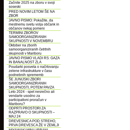
Začnite 2025 na zboru v svoji
soseski
PRED NOVIM LETOM ŠE NA
ZBOR
JAVNO PISMO: Pokažite, da
mestnemu svetu volja občank in
občanov nekaj pomeni
TERMINI ZBOROV
SAMOORGANIZIRANIH
SKUPNOSTI V NOVEMBRU
Oktober na zborih
samoorganiziranih četrtnih
skupnosti v Mariboru
JAVNO PISMO VLADI RS: GAZA
IN BANALNOST ZLA
Poudarki posveta o načrtovanju
zelene infrastrukture v času
podnebnih sprememb
ŠE JUNIJSKI ZBORI
SAMOORGANIZIRANIH
SKUPNOSTI, POTEM PAVZA
Leto 2024 - spet nesrečno ali
vendarle usodno za
participativni proračun v
Mariboru?
ODPRTI PROSTORI ZA
RAZPRAVO O SKUPNOSTI –
MAJ 24
DREVESNICA POD STREHO,
PRVA DREVESCA ŽE V ZEMLJI