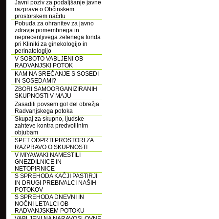
Javni poziv za podaljšanje javne
razprave o Občinskem
prostorskem načrtu
Pobuda za ohranitev za javno
zdravje pomembnega in
neprecenljivega zelenega fonda
pri Kliniki za ginekologijo in
perinatologijo
V SOBOTO VABLJENI OB
RADVANJSKI POTOK
KAM NA SREČANJE S SOSEDI
IN SOSEDAMI?
ZBORI SAMOORGANIZIRANIH
SKUPNOSTI V MAJU
Zasadili povsem gol del obrežja
Radvanjskega potoka
Skupaj za skupno, ljudske
zahteve kontra predvolilnim
objubam
SPET ODPRTI PROSTORI ZA
RAZPRAVO O SKUPNOSTI
V MIYAWAKI NAMESTILI
GNEZDILNICE IN
NETOPIRNICE
S SPREHODA KAČJI PASTIRJI
IN DRUGI PREBIVALCI NAŠIH
POTOKOV
S SPREHODA DNEVNI IN
NOČNI LETALCI OB
RADVANJSKEM POTOKU
VABLJENI NA NARAVOSLOVNE