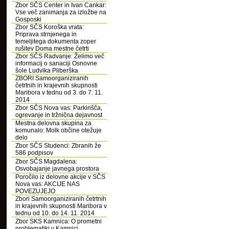
Zbor SČS Center in Ivan Cankar:
Vse več zanimanja za izložbe na
Gosposki
Zbor SČS Koroška vrata:
Priprava strnjenega in
temeljitega dokumenta zoper
rušitev Doma mestne četrti
Zbor SČS Radvanje: Želimo več
informacij o sanaciji Osnovne
šole Ludvika Pliberška
ZBORI Samoorganiziranih
četrtnih in krajevnih skupnosti
Maribora v tednu od 3. do 7. 11.
2014
Zbor SČS Nova vas: Parkirišča,
ogrevanje in tržnična dejavnost
Mestna delovna skupina za
komunalo: Molk občine otežuje
delo
Zbor SČS Studenci: Zbranih že
586 podpisov
Zbor SČS Magdalena:
Osvobajanje javnega prostora
Poročilo iz delovne akcije v SČS
Nova vas: AKCIJE NAS
POVEZUJEJO
Zbori Samoorganiziranih četrtnih
in krajevnih skupnosti Maribora v
tednu od 10. do 14. 11. 2014
Zbor SKS Kamnica: O prometni
problematiki v Kamnici