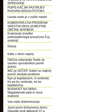
SPREHODE
POPIS KAČJIH PASTIRJEV
RADVANJSKEGA POTOKA
Usoda vode je v naših rokah!
KOMENTARJI NA PROGRAM
VARSTVA OKOLJA MESTNE
OBČINE MARIBOR
Evalvacija izvedbe
participativnega proračuna Čuj,
sodeluj!
Glasuj
Kako z zbori naprej
Občina ustanavlja Sveta za
varstvo uporabnikov javnih
dobrin
IMZ za VEČER: Kateri so najbolj
pereči okoljski problemi
Kjer je kapitalizem, ni svobode.
Ko pa bo svoboda, ne bo
kapitalizma.
BUDNOST NA OKNU:
Magdalenski park in nova
realnost
Vse naše diskriminacije
Javni poziv državnemu zboru:
Glasujte proti aktivaciji 37.a