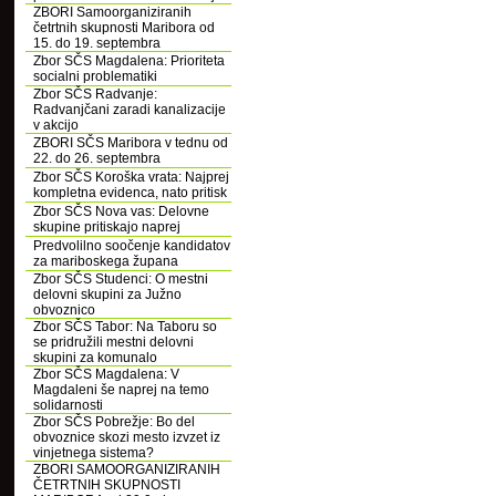
ZBORI Samoorganiziranih
četrtnih skupnosti Maribora od
15. do 19. septembra
Zbor SČS Magdalena: Prioriteta
socialni problematiki
Zbor SČS Radvanje:
Radvanjčani zaradi kanalizacije
v akcijo
ZBORI SČS Maribora v tednu od
22. do 26. septembra
Zbor SČS Koroška vrata: Najprej
kompletna evidenca, nato pritisk
Zbor SČS Nova vas: Delovne
skupine pritiskajo naprej
Predvolilno soočenje kandidatov
za mariboskega župana
Zbor SČS Studenci: O mestni
delovni skupini za Južno
obvoznico
Zbor SČS Tabor: Na Taboru so
se pridružili mestni delovni
skupini za komunalo
Zbor SČS Magdalena: V
Magdaleni še naprej na temo
solidarnosti
Zbor SČS Pobrežje: Bo del
obvoznice skozi mesto izvzet iz
vinjetnega sistema?
ZBORI SAMOORGANIZIRANIH
ČETRTNIH SKUPNOSTI