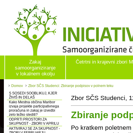
Zakaj
Četrtni in krajevni zbori 
samoorganiziranje
v lokalnem okolju
Domov
Zbor SČS Studenci: Zbiranje podpisov v polnem teku
S SOSEDI SOOBLIKUJ, KJER
Zbor SČS Studenci, 1
ŽIVIŠ IN DELAŠ
Kako Mestna občina Maribor
izvaja projekte participativnega
proračuna in zakaj je izvedbi
Zbiranje pod
zelo težko slediti?
ODPRTI PROSTORI ZA
SKUPNOST - ZBORI V APRILU
Po kratkem poletnem 
AKTIVIRAJ SE ZA SKUPNOST -
ZBORI V FEBRUARJU