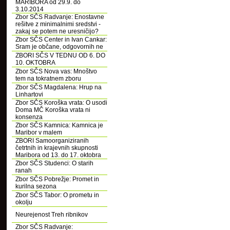
MARIBORA od 29.9. do
3.10.2014
Zbor SČS Radvanje: Enostavne
rešitve z minimalnimi sredstvi -
zakaj se potem ne uresničijo?
Zbor SČS Center in Ivan Cankar:
Sram je občane, odgovornih ne
ZBORI SČS V TEDNU OD 6. DO
10. OKTOBRA
Zbor SČS Nova vas: Mnoštvo
tem na tokratnem zboru
Zbor SČS Magdalena: Hrup na
Linhartovi
Zbor SČS Koroška vrata: O usodi
Doma MČ Koroška vrata ni
konsenza
Zbor SČS Kamnica: Kamnica je
Maribor v malem
ZBORI Samoorganiziranih
četrtnih in krajevnih skupnosti
Maribora od 13. do 17. oktobra
Zbor SČS Studenci: O starih
ranah
Zbor SČS Pobrežje: Promet in
kurilna sezona
Zbor SČS Tabor: O prometu in
okolju
Neurejenost Treh ribnikov
Zbor SČS Radvanje: