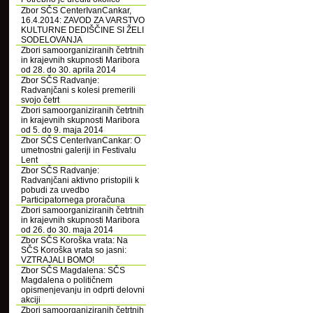
Zbor SČS CenterIvanCankar,
16.4.2014: ZAVOD ZA VARSTVO
KULTURNE DEDIŠČINE SI ŽELI
SODELOVANJA
Zbori samoorganiziranih četrtnih
in krajevnih skupnosti Maribora
od 28. do 30. aprila 2014
Zbor SČS Radvanje:
Radvanjčani s kolesi premerili
svojo četrt
Zbori samoorganiziranih četrtnih
in krajevnih skupnosti Maribora
od 5. do 9. maja 2014
Zbor SČS CenterIvanCankar: O
umetnostni galeriji in Festivalu
Lent
Zbor SČS Radvanje:
Radvanjčani aktivno pristopili k
pobudi za uvedbo
Participatornega proračuna
Zbori samoorganiziranih četrtnih
in krajevnih skupnosti Maribora
od 26. do 30. maja 2014
Zbor SČS Koroška vrata: Na
SČS Koroška vrata so jasni:
VZTRAJALI BOMO!
Zbor SČS Magdalena: SČS
Magdalena o političnem
opismenjevanju in odprti delovni
akciji
Zbori samoorganiziranih četrtnih