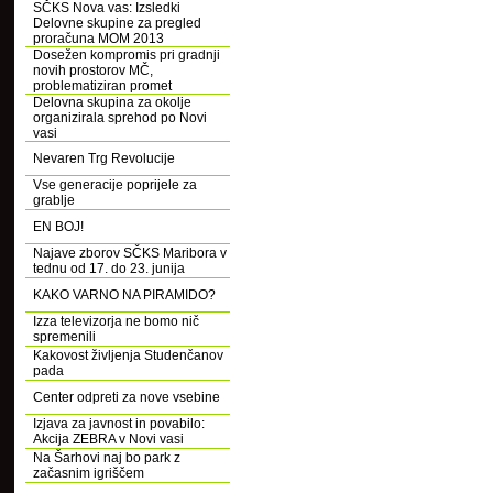
SČKS Nova vas: Izsledki
Delovne skupine za pregled
proračuna MOM 2013
Dosežen kompromis pri gradnji
novih prostorov MČ,
problematiziran promet
Delovna skupina za okolje
organizirala sprehod po Novi
vasi
Nevaren Trg Revolucije
Vse generacije poprijele za
grablje
EN BOJ!
Najave zborov SČKS Maribora v
tednu od 17. do 23. junija
KAKO VARNO NA PIRAMIDO?
Izza televizorja ne bomo nič
spremenili
Kakovost življenja Studenčanov
pada
Center odpreti za nove vsebine
Izjava za javnost in povabilo:
Akcija ZEBRA v Novi vasi
Na Šarhovi naj bo park z
začasnim igriščem