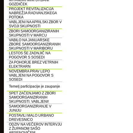
MIYAWAKI MINI URBANI
GOZDIČEK
PROJEKT REVITALIZACIJA
NABREŽJA RADVANJSKEGA
POTOKA
VABLJENI NA APRILSKI ZBOR V
SVOJI SKUPNOSTI
ZBORI SAMOORGANIZIRANIH
SKUPNOSTI V MARCU
VABILO NA JANUARSKE
ZBORE SAMOORGANIZIRANIH
SKUPNOSTI V MARIBORU
LESTOS ŠE ZADNJIČ NA
POGOVOR S SOSEDI
ZA POHORJE BREZ VETRNIH
ELEKTRARN
NOVEMBRA PRAV LEPO
VABLJENI NA POGOVOR S
SOSEDI
Temelj participacije je zaupanje
SPET ZAČENJAMO Z ZBORI
SAMOORGANIZIRANIH
SKUPNOSTI. VABLJENI!
SAMOORGANIZIRANJE V
JUNIJU
POSTAVILI MALO URBANO
DREVESNICO
ODZIV NA VEČEROV INTERVJU
Z ŽUPANOM SAŠO
ARSENOVIČEM