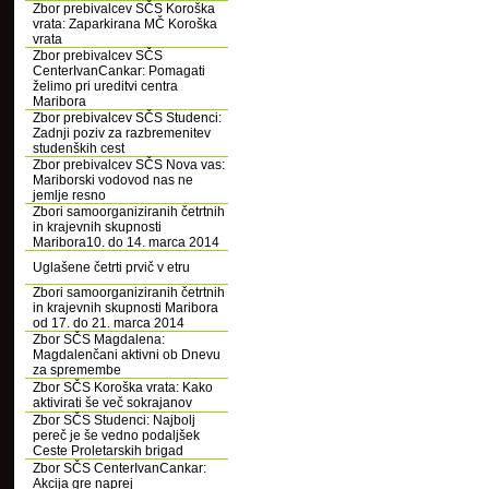
Zbor prebivalcev SČS Koroška
vrata: Zaparkirana MČ Koroška
vrata
Zbor prebivalcev SČS
CenterIvanCankar: Pomagati
želimo pri ureditvi centra
Maribora
Zbor prebivalcev SČS Studenci:
Zadnji poziv za razbremenitev
studenških cest
Zbor prebivalcev SČS Nova vas:
Mariborski vodovod nas ne
jemlje resno
Zbori samoorganiziranih četrtnih
in krajevnih skupnosti
Maribora10. do 14. marca 2014
Uglašene četrti prvič v etru
Zbori samoorganiziranih četrtnih
in krajevnih skupnosti Maribora
od 17. do 21. marca 2014
Zbor SČS Magdalena:
Magdalenčani aktivni ob Dnevu
za spremembe
Zbor SČS Koroška vrata: Kako
aktivirati še več sokrajanov
Zbor SČS Studenci: Najbolj
pereč je še vedno podaljšek
Ceste Proletarskih brigad
Zbor SČS CenterIvanCankar:
Akcija gre naprej