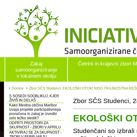
Zakaj
Četrtni in krajevni zbori 
samoorganiziranje
v lokalnem okolju
Domov
Zbor SČS Studenci: EKOLOŠKI OTOKI NISO TRAJNOSTNA REŠ
S SOSEDI SOOBLIKUJ, KJER
Zbor SČS Studenci, 2
ŽIVIŠ IN DELAŠ
Kako Mestna občina Maribor
izvaja projekte participativnega
proračuna in zakaj je izvedbi
EKOLOŠKI OT
zelo težko slediti?
ODPRTI PROSTORI ZA
SKUPNOST - ZBORI V APRILU
Studenčani so izbrali 
AKTIVIRAJ SE ZA SKUPNOST -
ZBORI V FEBRUARJU