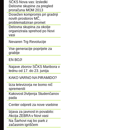
SČKS Nova vas: Izsledki
Delovne skupine za pregled
proračuna MOM 2013
Dosežen kompromis pri gradnji
novih prostorov MČ,
problematiziran promet
Delovna skupina za okolje
organizirala sprehod po Novi
vasi
Nevaren Trg Revolucije
Vse generacije poprijele za
grablje
EN BOJ!
Najave zborov SČKS Maribora v
tednu od 17. do 23. junija
KAKO VARNO NA PIRAMIDO?
Izza televizorja ne bomo nič
spremenili
Kakovost življenja Studenčanov
pada
Center odpreti za nove vsebine
Izjava za javnost in povabilo:
Akcija ZEBRA v Novi vasi
Na Šarhovi naj bo park z
začasnim igriščem