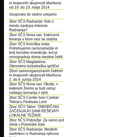
in krajevnih skupnosti Maribora
od 19. do 23. maja 2014
Gosposko še vedno urejamo
Zbor SČS Radvanje: Kdo v
mestu zastopa interese
Radvanja?
Zbor SČS Nova vas: Kakovost
bivanja v Novi vasi se slabša
Zbor SČS Koroška vrata:
Potrebujemo racionalnejše in
bolj koristne investicije, kot je
novogradnja doma mestne četrti
Zbor SČS Magdalena:
Obnovimo košarkaška igrišča!
Zbori samoorganiziranih četrtnih
in krajevnih skupnosti Maribora
2. do 6. junija 2014
Zbor SČS Nova vas: Okolje, v
katerem živimo je tudi odraz
našega ravnanja z njim
Zbor SČS Center Ivan Cankar:
Tokrat o Festivalu Lent
Zbor SČS Tabor: TABORČANI
ZAČENJAJO SAMI REŠEVATI
LOKALNE TEŽAVE
Zbor SČS Pobrežje: Za varno pot
otrok v Pobreške šole
Zbor SČS Radvanje: Mestnih
svetnikov iz Radvanja njihova