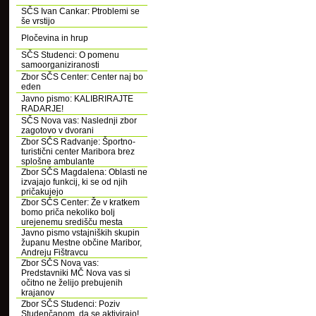
SČS Ivan Cankar: Ptroblemi se
še vrstijo
Pločevina in hrup
SČS Studenci: O pomenu
samoorganiziranosti
Zbor SČS Center: Center naj bo
eden
Javno pismo: KALIBRIRAJTE
RADARJE!
SČS Nova vas: Naslednji zbor
zagotovo v dvorani
Zbor SČS Radvanje: Športno-
turistični center Maribora brez
splošne ambulante
Zbor SČS Magdalena: Oblasti ne
izvajajo funkcij, ki se od njih
pričakujejo
Zbor SČS Center: Že v kratkem
bomo priča nekoliko bolj
urejenemu središču mesta
Javno pismo vstajniških skupin
županu Mestne občine Maribor,
Andreju Fištravcu
Zbor SČS Nova vas:
Predstavniki MČ Nova vas si
očitno ne želijo prebujenih
krajanov
Zbor SČS Studenci: Poziv
Studenčanom, da se aktivirajo!