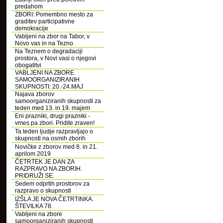
predahom
ZBORI: Pomembno mesto za
graditev participativne
demokracije
Vabljeni na zbor na Tabor, v
Novo vas in na Tezno
Na Teznem o degradaciji
prostora, v Novi vasi o njegovi
obogatitvi
VABLJENI NA ZBORE
SAMOORGANIZIRANIH
SKUPNOSTI: 20.-24.MAJ
Najava zborov
samoorganiziranih skupnosti za
teden med 13. in 19. majem
Eni prazniki, drugi prazniki -
vmes pa zbori. Pridite zraven!
Ta teden ljudje razpravljajo o
skupnosti na osmih zborih
Novičke z zborov med 8. in 21.
aprilom 2019
ČETRTEK JE DAN ZA
RAZPRAVO NA ZBORIH.
PRIDRUŽI SE.
Sedem odprtih prostorov za
razpravo o skupnosti
IZŠLA JE NOVA ČETRTINKA.
ŠTEVILKA 78.
Vabljeni na zbore
samoorganiziranih skupnosti