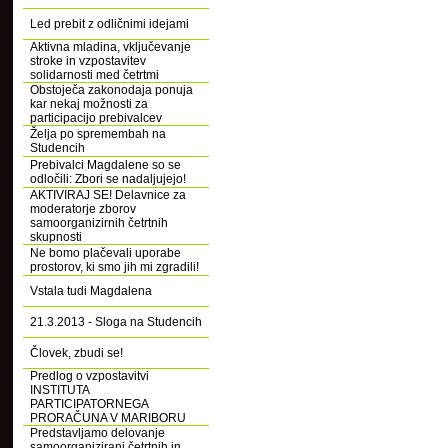
Led prebit z odličnimi idejami
Aktivna mladina, vključevanje
stroke in vzpostavitev
solidarnosti med četrtmi
Obstoječa zakonodaja ponuja
kar nekaj možnosti za
participacijo prebivalcev
Želja po spremembah na
Studencih
Prebivalci Magdalene so se
odločili: Zbori se nadaljujejo!
AKTIVIRAJ SE! Delavnice za
moderatorje zborov
samoorganizirnih četrtnih
skupnosti
Ne bomo plačevali uporabe
prostorov, ki smo jih mi zgradili!
Vstala tudi Magdalena
21.3.2013 - Sloga na Studencih
Človek, zbudi se!
Predlog o vzpostavitvi
INSTITUTA
PARTICIPATORNEGA
PRORAČUNA V MARIBORU
Predstavljamo delovanje
samoorganizirani četrtnih in