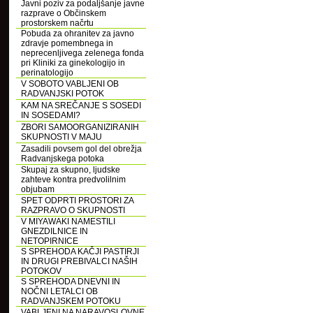
Javni poziv za podaljšanje javne
razprave o Občinskem
prostorskem načrtu
Pobuda za ohranitev za javno
zdravje pomembnega in
neprecenljivega zelenega fonda
pri Kliniki za ginekologijo in
perinatologijo
V SOBOTO VABLJENI OB
RADVANJSKI POTOK
KAM NA SREČANJE S SOSEDI
IN SOSEDAMI?
ZBORI SAMOORGANIZIRANIH
SKUPNOSTI V MAJU
Zasadili povsem gol del obrežja
Radvanjskega potoka
Skupaj za skupno, ljudske
zahteve kontra predvolilnim
objubam
SPET ODPRTI PROSTORI ZA
RAZPRAVO O SKUPNOSTI
V MIYAWAKI NAMESTILI
GNEZDILNICE IN
NETOPIRNICE
S SPREHODA KAČJI PASTIRJI
IN DRUGI PREBIVALCI NAŠIH
POTOKOV
S SPREHODA DNEVNI IN
NOČNI LETALCI OB
RADVANJSKEM POTOKU
VABLJENI NA NARAVOSLOVNE