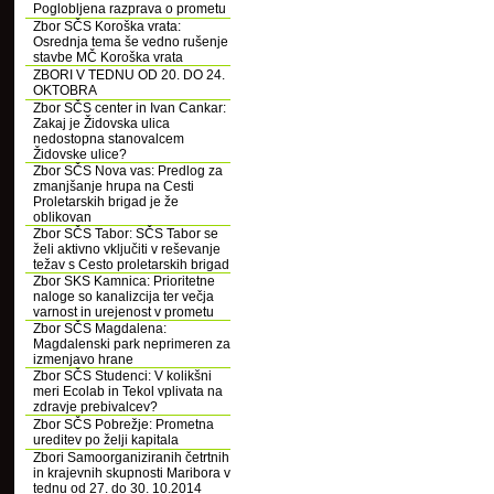
Poglobljena razprava o prometu
Zbor SČS Koroška vrata:
Osrednja tema še vedno rušenje
stavbe MČ Koroška vrata
ZBORI V TEDNU OD 20. DO 24.
OKTOBRA
Zbor SČS center in Ivan Cankar:
Zakaj je Židovska ulica
nedostopna stanovalcem
Židovske ulice?
Zbor SČS Nova vas: Predlog za
zmanjšanje hrupa na Cesti
Proletarskih brigad je že
oblikovan
Zbor SČS Tabor: SČS Tabor se
želi aktivno vključiti v reševanje
težav s Cesto proletarskih brigad
Zbor SKS Kamnica: Prioritetne
naloge so kanalizcija ter večja
varnost in urejenost v prometu
Zbor SČS Magdalena:
Magdalenski park neprimeren za
izmenjavo hrane
Zbor SČS Studenci: V kolikšni
meri Ecolab in Tekol vplivata na
zdravje prebivalcev?
Zbor SČS Pobrežje: Prometna
ureditev po želji kapitala
Zbori Samoorganiziranih četrtnih
in krajevnih skupnosti Maribora v
tednu od 27. do 30. 10.2014