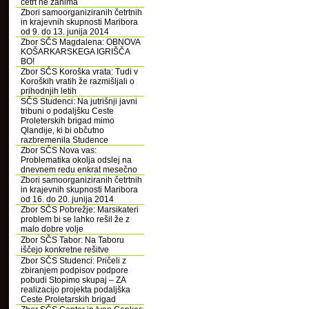
četrt ne zanima
Zbori samoorganiziranih četrtnih
in krajevnih skupnosti Maribora
od 9. do 13. junija 2014
Zbor SČS Magdalena: OBNOVA
KOŠARKARSKEGA IGRIŠČA
BO!
Zbor SČS Koroška vrata: Tudi v
Koroških vratih že razmišljali o
prihodnjih letih
SČS Studenci: Na jutrišnji javni
tribuni o podaljšku Ceste
Proleterskih brigad mimo
Qlandije, ki bi občutno
razbremenila Studence
Zbor SČS Nova vas:
Problematika okolja odslej na
dnevnem redu enkrat mesečno
Zbori samoorganiziranih četrtnih
in krajevnih skupnosti Maribora
od 16. do 20. junija 2014
Zbor SČS Pobrežje: Marsikateri
problem bi se lahko rešil že z
malo dobre volje
Zbor SČS Tabor: Na Taboru
iščejo konkretne rešitve
Zbor SČS Studenci: Pričeli z
zbiranjem podpisov podpore
pobudi Stopimo skupaj – ZA
realizacijo projekta podaljška
Ceste Proletarskih brigad