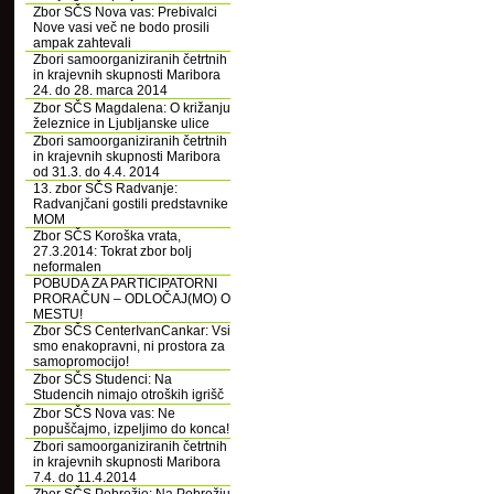
Zbor SČS Nova vas: Prebivalci
Nove vasi več ne bodo prosili
ampak zahtevali
Zbori samoorganiziranih četrtnih
in krajevnih skupnosti Maribora
24. do 28. marca 2014
Zbor SČS Magdalena: O križanju
železnice in Ljubljanske ulice
Zbori samoorganiziranih četrtnih
in krajevnih skupnosti Maribora
od 31.3. do 4.4. 2014
13. zbor SČS Radvanje:
Radvanjčani gostili predstavnike
MOM
Zbor SČS Koroška vrata,
27.3.2014: Tokrat zbor bolj
neformalen
POBUDA ZA PARTICIPATORNI
PRORAČUN – ODLOČAJ(MO) O
MESTU!
Zbor SČS CenterIvanCankar: Vsi
smo enakopravni, ni prostora za
samopromocijo!
Zbor SČS Studenci: Na
Studencih nimajo otroških igrišč
Zbor SČS Nova vas: Ne
popuščajmo, izpeljimo do konca!
Zbori samoorganiziranih četrtnih
in krajevnih skupnosti Maribora
7.4. do 11.4.2014