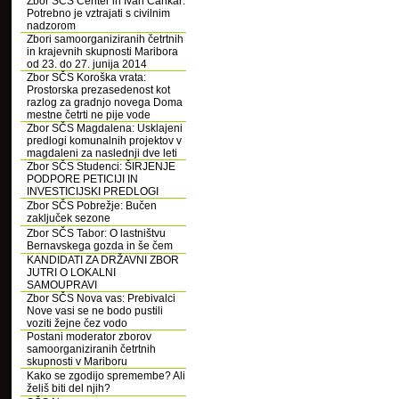
Zbor SČS Center in Ivan Cankar:
Potrebno je vztrajati s civilnim
nadzorom
Zbori samoorganiziranih četrtnih
in krajevnih skupnosti Maribora
od 23. do 27. junija 2014
Zbor SČS Koroška vrata:
Prostorska prezasedenost kot
razlog za gradnjo novega Doma
mestne četrti ne pije vode
Zbor SČS Magdalena: Usklajeni
predlogi komunalnih projektov v
magdaleni za naslednji dve leti
Zbor SČS Studenci: ŠIRJENJE
PODPORE PETICIJI IN
INVESTICIJSKI PREDLOGI
Zbor SČS Pobrežje: Bučen
zaključek sezone
Zbor SČS Tabor: O lastništvu
Bernavskega gozda in še čem
KANDIDATI ZA DRŽAVNI ZBOR
JUTRI O LOKALNI
SAMOUPRAVI
Zbor SČS Nova vas: Prebivalci
Nove vasi se ne bodo pustili
voziti žejne čez vodo
Postani moderator zborov
samoorganiziranih četrtnih
skupnosti v Mariboru
Kako se zgodijo spremembe? Ali
želiš biti del njih?