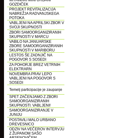
MIYAWAKI MINI URBANI
GOZDIČEK
PROJEKT REVITALIZACIJA
NABREŽJA RADVANJSKEGA
POTOKA
VABLJENI NA APRILSKI ZBOR V
SVOJI SKUPNOSTI
ZBORI SAMOORGANIZIRANIH
SKUPNOSTI V MARCU
VABILO NA JANUARSKE
ZBORE SAMOORGANIZIRANIH
SKUPNOSTI V MARIBORU
LESTOS ŠE ZADNJIČ NA
POGOVOR S SOSEDI
ZA POHORJE BREZ VETRNIH
ELEKTRARN
NOVEMBRA PRAV LEPO
VABLJENI NA POGOVOR S
SOSEDI
Temelj participacije je zaupanje
SPET ZAČENJAMO Z ZBORI
SAMOORGANIZIRANIH
SKUPNOSTI. VABLJENI!
SAMOORGANIZIRANJE V
JUNIJU
POSTAVILI MALO URBANO
DREVESNICO
ODZIV NA VEČEROV INTERVJU
Z ŽUPANOM SAŠO
ARSENOVIČEM