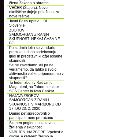
člena Zakona o obrambi
VEČER (Štajerc): Nove
okoliščine dajejo priložnost za
nove rešitve
Javni Poziv upravi LIDL
Slovenije
ZBOROV
SAMOORGANIZIRANIH
SKUPNOSTI NEKAJ ČASA NE
BO
Po sedmih letih se vendarle
premika tudi na sodelovanju
ljudi in predstavniki ožje lokalne
skupnosti
Se ne zavedamo, ali pa ne
verjamemo, da lahko s svojo
aktivnostjo veliko pripomoremo v
skupnosti?
Ta teden zbori v Radvanju,
Magdaleni, na Taboru ter zbor
SČS Center in Ivan Cankar
NAJAVA ZBOROV
SAMOORGANIZIRANIH
SKUPNOSTI V MARIBORU OD
17. DO 23. 2. 2020
Dajmo pet spregovoriti o
participatornem proračunu
Skupen pogled na kakovost
življenja v skupnosti
VABLJENI NA ZBORE: Vpetost v
okolje, v katerem živimo je