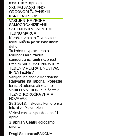
med 1. in 5. aprilom
SKUPAJ ZA SKUPNO -
ODGOVORI ŽUPANSKIH
KANDIDATK_OV
VABLJENI NA ZBORE
SAMOORGANIZIRANIH
SKUPNOSTI V ZADNJEM
TEDNU MARCA
Koroška vrata in Tezno v tem
tednu kličeta po skupnostnem
duhu
Ta teden razpravljamo o
Mariboru na 5 zborih
samoorganiziranih skupnosti
RAZPRAVE O SKUPNOSTI TA
TEDEN V PEKRAH, NOVI VASI
IN NA TEZNEM
Vabljeni na zbor v Magdaleno,
Radvanje, na Tabor ali Pobrežje
ter na Studence ali v center
VABILO NA ZBORE: Ta četrtek
TEZNO, KOROŠKA VRATA in
NOVA VAS
25.2.2013: Tiskovna konferenca
Iniciative Mestni zbor
V Novi vasi se spet dobimo 11.
aprila
3. aprila v Centru določamo
priorite
Dragi Studenčani! AKCIJA!