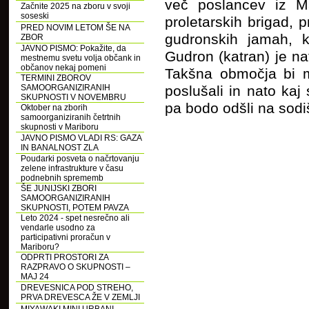
več poslancev iz Ma
Začnite 2025 na zboru v svoji
soseski
proletarskih brigad, 
PRED NOVIM LETOM ŠE NA
gudronskih jamah, 
ZBOR
JAVNO PISMO: Pokažite, da
Gudron (katran) je naf
mestnemu svetu volja občank in
občanov nekaj pomeni
Takšna območja bi mo
TERMINI ZBOROV
SAMOORGANIZIRANIH
poslušali in nato kaj
SKUPNOSTI V NOVEMBRU
pa bodo odšli na sodi
Oktober na zborih
samoorganiziranih četrtnih
skupnosti v Mariboru
JAVNO PISMO VLADI RS: GAZA
IN BANALNOST ZLA
Poudarki posveta o načrtovanju
zelene infrastrukture v času
podnebnih sprememb
ŠE JUNIJSKI ZBORI
SAMOORGANIZIRANIH
SKUPNOSTI, POTEM PAVZA
Leto 2024 - spet nesrečno ali
vendarle usodno za
participativni proračun v
Mariboru?
ODPRTI PROSTORI ZA
RAZPRAVO O SKUPNOSTI –
MAJ 24
DREVESNICA POD STREHO,
PRVA DREVESCA ŽE V ZEMLJI