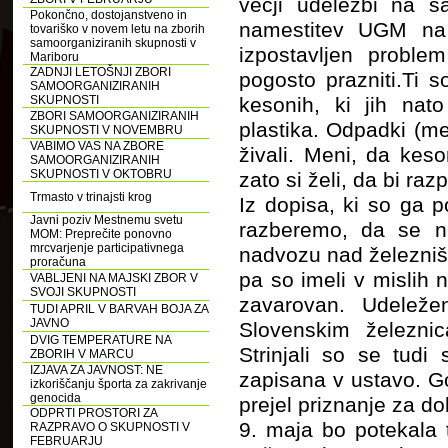
večji udeležbi na s
Pokončno, dostojanstveno in
namestitev UGM na 
tovariško v novem letu na zborih
samoorganiziranih skupnosti v
izpostavljen proble
Mariboru
ZADNJI LETOŠNJI ZBORI
pogosto prazniti.Ti 
SAMOORGANIZIRANIH
SKUPNOSTI
kesonih, ki jih nato
ZBORI SAMOORGANIZIRANIH
plastika. Odpadki (me
SKUPNOSTI V NOVEMBRU
VABIMO VAS NA ZBORE
živali. Meni, da keson
SAMOORGANIZIRANIH
SKUPNOSTI V OKTOBRU
zato si želi, da bi raz
Trmasto v trinajsti krog
Iz dopisa, ki so ga p
Javni poziv Mestnemu svetu
razberemo, da se n
MOM: Preprečite ponovno
mrcvarjenje participativnega
nadvozu nad železnišk
proračuna
pa so imeli v mislih 
VABLJENI NA MAJSKI ZBOR V
SVOJI SKUPNOSTI
zavarovan. Udeleže
TUDI APRIL V BARVAH BOJA ZA
JAVNO
Slovenskim železnic
DVIG TEMPERATURE NA
Strinjali so se tudi
ZBORIH V MARCU
IZJAVA ZA JAVNOST: NE
zapisana v ustavo. Gos
izkoriščanju športa za zakrivanje
genocida
prejel priznanje za d
ODPRTI PROSTORI ZA
9. maja bo potekala 
RAZPRAVO O SKUPNOSTI V
FEBRUARJU