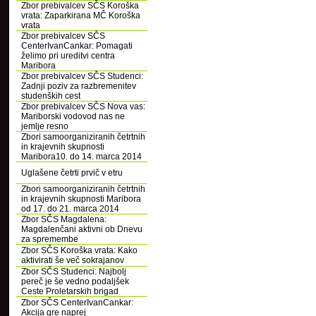
Zbor prebivalcev SČS Koroška
vrata: Zaparkirana MČ Koroška
vrata
Zbor prebivalcev SČS
CenterIvanCankar: Pomagati
želimo pri ureditvi centra
Maribora
Zbor prebivalcev SČS Studenci:
Zadnji poziv za razbremenitev
studenških cest
Zbor prebivalcev SČS Nova vas:
Mariborski vodovod nas ne
jemlje resno
Zbori samoorganiziranih četrtnih
in krajevnih skupnosti
Maribora10. do 14. marca 2014
Uglašene četrti prvič v etru
Zbori samoorganiziranih četrtnih
in krajevnih skupnosti Maribora
od 17. do 21. marca 2014
Zbor SČS Magdalena:
Magdalenčani aktivni ob Dnevu
za spremembe
Zbor SČS Koroška vrata: Kako
aktivirati še več sokrajanov
Zbor SČS Studenci: Najbolj
pereč je še vedno podaljšek
Ceste Proletarskih brigad
Zbor SČS CenterIvanCankar:
Akcija gre naprej