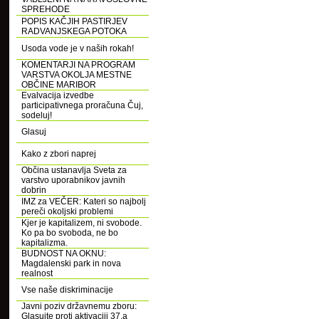
SPREHODE
POPIS KAČJIH PASTIRJEV
RADVANJSKEGA POTOKA
Usoda vode je v naših rokah!
KOMENTARJI NA PROGRAM
VARSTVA OKOLJA MESTNE
OBČINE MARIBOR
Evalvacija izvedbe
participativnega proračuna Čuj,
sodeluj!
Glasuj
Kako z zbori naprej
Občina ustanavlja Sveta za
varstvo uporabnikov javnih
dobrin
IMZ za VEČER: Kateri so najbolj
pereči okoljski problemi
Kjer je kapitalizem, ni svobode.
Ko pa bo svoboda, ne bo
kapitalizma.
BUDNOST NA OKNU:
Magdalenski park in nova
realnost
Vse naše diskriminacije
Javni poziv državnemu zboru:
Glasujte proti aktivaciji 37.a