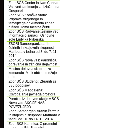
Zbor SČS Center in Ivan Cankar:
Vse več zanimanja za izložbe na
Gosposki
Zbor SČS Koroška vrata:
Priprava strnjenega in
temeljitega dokumenta zoper
rušitev Doma mestne četrti
Zbor SČS Radvanje: Želimo več
informacij o sanaciji Osnovne
šole Ludvika Pliberška
ZBORI Samoorganiziranih
četrtnih in krajevnih skupnosti
Maribora v tednu od 3. do 7. 11.
2014
Zbor SČS Nova vas: Parkirišča,
ogrevanje in tržnična dejavnost
Mestna delovna skupina za
komunalo: Molk občine otežuje
delo
Zbor SČS Studenci: Zbranih že
586 podpisov
Zbor SČS Magdalena:
Osvobajanje javnega prostora
Poročilo iz delovne akcije v SČS
Nova vas: AKCIJE NAS
POVEZUJEJO
Zbori Samoorganiziranih četrtnih
in krajevnih skupnosti Maribora v
tednu od 10. do 14. 11. 2014
Zbor SKS Kamnica: O prometni
problematiki v Kamnici