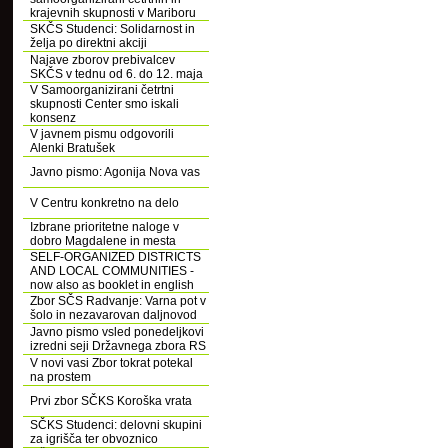
krajevnih skupnosti v Mariboru
SKČS Studenci: Solidarnost in
želja po direktni akciji
Najave zborov prebivalcev
SKČS v tednu od 6. do 12. maja
V Samoorganizirani četrtni
skupnosti Center smo iskali
konsenz
V javnem pismu odgovorili
Alenki Bratušek
Javno pismo: Agonija Nova vas
V Centru konkretno na delo
Izbrane prioritetne naloge v
dobro Magdalene in mesta
SELF-ORGANIZED DISTRICTS
AND LOCAL COMMUNITIES -
now also as booklet in english
Zbor SČS Radvanje: Varna pot v
šolo in nezavarovan daljnovod
Javno pismo vsled ponedeljkovi
izredni seji Državnega zbora RS
V novi vasi Zbor tokrat potekal
na prostem
Prvi zbor SČKS Koroška vrata
SČKS Studenci: delovni skupini
za igrišča ter obvoznico