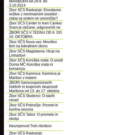
MARIBORA od 29.9. do
3.10.2014
Zbor SČS Radvanje: Enostavne
rešitve z minimalnimi sredstvi -
zakaj se potem ne uresničijo?
Zbor SČS Center in Ivan Cankar:
Sram je občane, odgovornih ne
ZBORI SČS V TEDNU OD 6. DO
10. OKTOBRA
Zbor SČS Nova vas: Mnoštvo
tem na tokratnem zboru
Zbor SČS Magdalena: Hrup na
Linhartovi
Zbor SČS Koroška vrata: O usodi
Doma MČ Koroška vrata ni
konsenza
Zbor SČS Kamnica: Kamnica je
Maribor v malem
ZBORI Samoorganiziranih
četrtnih in krajevnih skupnosti
Maribora od 13. do 17. oktobra
Zbor SČS Studenci: O starih
ranah
Zbor SČS Pobrežje: Promet in
kurilna sezona
Zbor SČS Tabor: O prometu in
okolju
Neurejenost Treh ribnikov
Zbor SČS Radvanje: