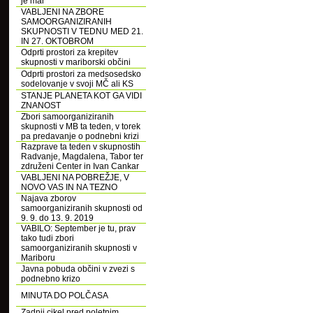
je mar
VABLJENI NA ZBORE
SAMOORGANIZIRANIH
SKUPNOSTI V TEDNU MED 21.
IN 27. OKTOBROM
Odprti prostori za krepitev
skupnosti v mariborski občini
Odprti prostori za medsosedsko
sodelovanje v svoji MČ ali KS
STANJE PLANETA KOT GA VIDI
ZNANOST
Zbori samoorganiziranih
skupnosti v MB ta teden, v torek
pa predavanje o podnebni krizi
Razprave ta teden v skupnostih
Radvanje, Magdalena, Tabor ter
združeni Center in Ivan Cankar
VABLJENI NA POBREŽJE, V
NOVO VAS IN NA TEZNO
Najava zborov
samoorganiziranih skupnosti od
9. 9. do 13. 9. 2019
VABILO: September je tu, prav
tako tudi zbori
samoorganiziranih skupnosti v
Mariboru
Javna pobuda občini v zvezi s
podnebno krizo
MINUTA DO POLČASA
Zadnji cikel pred poletnim