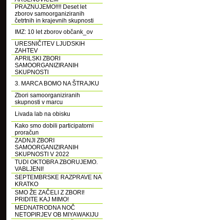
PRAZNUJEMO!!!! Deset let
zborov samoorganiziranih
četrtnih in krajevnih skupnosti
IMZ: 10 let zborov občank_ov
URESNIČITEV LJUDSKIH
ZAHTEV
APRILSKI ZBORI
SAMOORGANIZIRANIH
SKUPNOSTI
3. MARCA BOMO NA ŠTRAJKU
Zbori samoorganiziranih
skupnosti v marcu
Livada lab na obisku
Kako smo dobili participatorni
proračun
ZADNJI ZBORI
SAMOORGANIZIRANIH
SKUPNOSTI V 2022
TUDI OKTOBRA ZBORUJEMO.
VABLJENI!
SEPTEMBRSKE RAZPRAVE NA
KRATKO
SMO ŽE ZAČELI Z ZBORI!
PRIDITE KAJ MIMO!
MEDNATRODNA NOČ
NETOPIRJEV OB MIYAWAKIJU