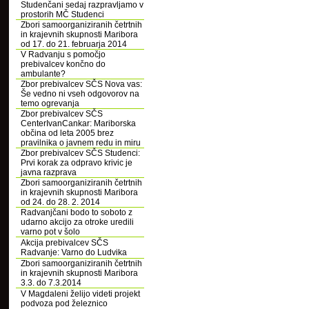
Studenčani sedaj razpravljamo v
prostorih MČ Studenci
Zbori samoorganiziranih četrtnih
in krajevnih skupnosti Maribora
od 17. do 21. februarja 2014
V Radvanju s pomočjo
prebivalcev končno do
ambulante?
Zbor prebivalcev SČS Nova vas:
Še vedno ni vseh odgovorov na
temo ogrevanja
Zbor prebivalcev SČS
CenterIvanCankar: Mariborska
občina od leta 2005 brez
pravilnika o javnem redu in miru
Zbor prebivalcev SČS Studenci:
Prvi korak za odpravo krivic je
javna razprava
Zbori samoorganiziranih četrtnih
in krajevnih skupnosti Maribora
od 24. do 28. 2. 2014
Radvanjčani bodo to soboto z
udarno akcijo za otroke uredili
varno pot v šolo
Akcija prebivalcev SČS
Radvanje: Varno do Ludvika
Zbori samoorganiziranih četrtnih
in krajevnih skupnosti Maribora
3.3. do 7.3.2014
V Magdaleni želijo videti projekt
podvoza pod železnico