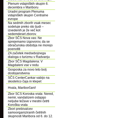
Plenum vstajniških skupin 6.
decembra v Mariboru
Uradni program Plenuma
vstajniških skupin Centralne
evrope
Na sedmih zborih vsak mesec
sodeluje preko sto ljudi –
izvedenih je že več kot
sedemdeset zborov.
Zbor SČS Nova vas: Ne
sprejemamo izgovorov, da se
obračunska obdobja ne morejo
poenotiti
ZA začetek medsebojnega
dialoga o turizmu v Radvanju
Zbor SČS Magdalena: V
Magdaleni vse v redu
Gosposka za novo leto bolj
dostojanstvena
SČS CenterCankar vabijo na
skodelico čaja in klepet
Hvala, Mariborčani!
Zbor SCS Koroska vrata: Nered,
nemir, vandalizem ostajajo
neljube težave v mestni četrti
Koroška vrata
Zbori prebivalcev
samoorganiziranih četrtnih
skupnosti Maribora od 6. do 12.