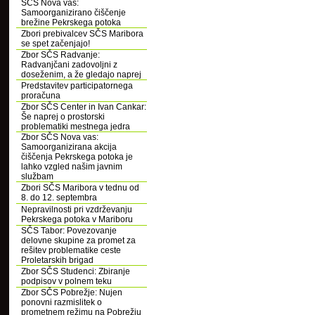
SČS Nova vas:
Samoorganizirano čiščenje
brežine Pekrskega potoka
Zbori prebivalcev SČS Maribora
se spet začenjajo!
Zbor SČS Radvanje:
Radvanjčani zadovoljni z
doseženim, a že gledajo naprej
Predstavitev participatornega
proračuna
Zbor SČS Center in Ivan Cankar:
Še naprej o prostorski
problematiki mestnega jedra
Zbor SČS Nova vas:
Samoorganizirana akcija
čiščenja Pekrskega potoka je
lahko vzgled našim javnim
službam
Zbori SČS Maribora v tednu od
8. do 12. septembra
Nepravilnosti pri vzdrževanju
Pekrskega potoka v Mariboru
SČS Tabor: Povezovanje
delovne skupine za promet za
rešitev problematike ceste
Proletarskih brigad
Zbor SČS Studenci: Zbiranje
podpisov v polnem teku
Zbor SČS Pobrežje: Nujen
ponovni razmislitek o
prometnem režimu na Pobrežju