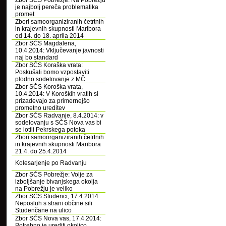
Zbor SČS Pobrežje: Na Pobrežju
je najbolj pereča problematika
promet
Zbori samoorganiziranih četrtnih
in krajevnih skupnosti Maribora
od 14. do 18. aprila 2014
Zbor SČS Magdalena,
10.4.2014: Vključevanje javnosti
naj bo standard
Zbor SČS Koraška vrata:
Poskušali bomo vzpostaviti
plodno sodelovanje z MČ
Zbor SČS Koroška vrata,
10.4.2014: V Koroških vratih si
prizadevajo za primernejšo
prometno ureditev
Zbor SČS Radvanje, 8.4.2014: v
sodelovanju s SČS Nova vas bi
se lotili Pekrskega potoka
Zbori samoorganiziranih četrtnih
in krajevnih skupnosti Maribora
21.4. do 25.4.2014
Kolesarjenje po Radvanju
Zbor SČS Pobrežje: Volje za
izboljšanje bivanjskega okolja
na Pobrežju je veliko
Zbor SČS Studenci, 17.4.2014:
Neposluh s strani občine sili
Studenčane na ulico
Zbor SČS Nova vas, 17.4.2014:
Potrebno je urediti okolico