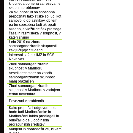
ključnega pomena za reševanje
skupnih problemov
Za skupnost, ki bo sposobna
prepoznati tako stiske soljudi kot
samovoljo oblastnikov, ob tem
pa bo sposobna tudi ukrepati
Vredno je vložiti delček prostega
časa in razmisleka v skupnost, v
kateri živimo
Leto 2019 na zboru
samoorganoziranih skupnosti
zaključujejo Studenci
Interesni safari z IMZ in SČS
Nova vas
Zbori samoorganiziranih
skupnosti v Mariboru
Veseli december na zborih
samoorganiziranih skupnosti
manj prazničen
Zbori samoorganiziranih
skupnosti v Mariboru v zadnjem
tednu novembra
Povezani v problemih
Kako prepričati odgovorne, da
bodo tudi Mariborčanke in
Mariborčani lahko predlagali in
odločali o delu občinskih
proračunskih sredstev
Vabljeni in dobrodošli vsi, ki vam