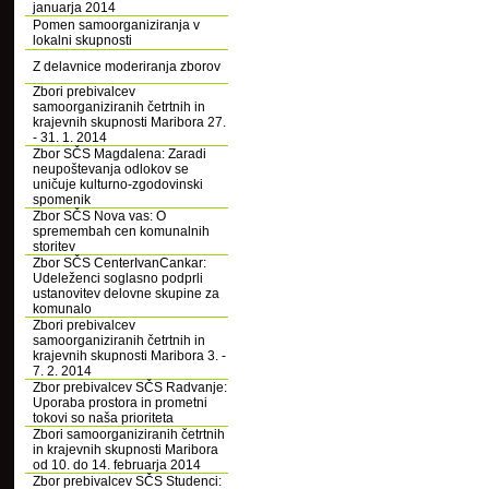
januarja 2014
Pomen samoorganiziranja v
lokalni skupnosti
Z delavnice moderiranja zborov
Zbori prebivalcev
samoorganiziranih četrtnih in
krajevnih skupnosti Maribora 27.
- 31. 1. 2014
Zbor SČS Magdalena: Zaradi
neupoštevanja odlokov se
uničuje kulturno-zgodovinski
spomenik
Zbor SČS Nova vas: O
spremembah cen komunalnih
storitev
Zbor SČS CenterIvanCankar:
Udeleženci soglasno podprli
ustanovitev delovne skupine za
komunalo
Zbori prebivalcev
samoorganiziranih četrtnih in
krajevnih skupnosti Maribora 3. -
7. 2. 2014
Zbor prebivalcev SČS Radvanje:
Uporaba prostora in prometni
tokovi so naša prioriteta
Zbori samoorganiziranih četrtnih
in krajevnih skupnosti Maribora
od 10. do 14. februarja 2014
Zbor prebivalcev SČS Studenci: