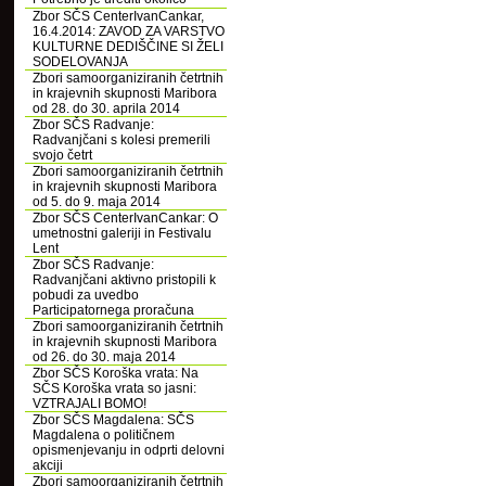
Zbor SČS CenterIvanCankar,
16.4.2014: ZAVOD ZA VARSTVO
KULTURNE DEDIŠČINE SI ŽELI
SODELOVANJA
Zbori samoorganiziranih četrtnih
in krajevnih skupnosti Maribora
od 28. do 30. aprila 2014
Zbor SČS Radvanje:
Radvanjčani s kolesi premerili
svojo četrt
Zbori samoorganiziranih četrtnih
in krajevnih skupnosti Maribora
od 5. do 9. maja 2014
Zbor SČS CenterIvanCankar: O
umetnostni galeriji in Festivalu
Lent
Zbor SČS Radvanje:
Radvanjčani aktivno pristopili k
pobudi za uvedbo
Participatornega proračuna
Zbori samoorganiziranih četrtnih
in krajevnih skupnosti Maribora
od 26. do 30. maja 2014
Zbor SČS Koroška vrata: Na
SČS Koroška vrata so jasni:
VZTRAJALI BOMO!
Zbor SČS Magdalena: SČS
Magdalena o političnem
opismenjevanju in odprti delovni
akciji
Zbori samoorganiziranih četrtnih