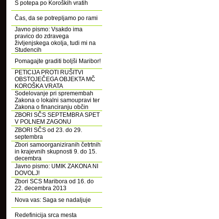
S potepa po Koroških vratih
Čas, da se potrepljamo po rami
Javno pismo: Vsakdo ima
pravico do zdravega
življenjskega okolja, tudi mi na
Studencih
Pomagajte graditi boljši Maribor!
PETICIJA PROTI RUŠITVI
OBSTOJEČEGA OBJEKTA MČ
KOROŠKA VRATA
Sodelovanje pri spremembah
Zakona o lokalni samoupravi ter
Zakona o financiranju občin
ZBORI SČS SEPTEMBRA SPET
V POLNEM ZAGONU
ZBORI SČS od 23. do 29.
septembra
Zbori samoorganiziranih četrtnih
in krajevnih skupnosti 9. do 15.
decembra
Javno pismo: UMIK ZAKONA NI
DOVOLJ!
Zbori SCS Maribora od 16. do
22. decembra 2013
Nova vas: Saga se nadaljuje
Redefinicija srca mesta