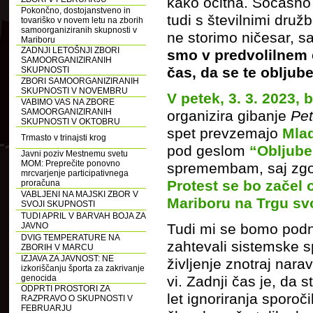
kako očitna. Sočasno
Pokončno, dostojanstveno in
tudi s številnimi dru
tovariško v novem letu na zborih
samoorganiziranih skupnosti v
ne storimo ničesar, s
Mariboru
ZADNJI LETOŠNJI ZBORI
smo v predvolilnem 
SAMOORGANIZIRANIH
čas, da se te obljub
SKUPNOSTI
ZBORI SAMOORGANIZIRANIH
SKUPNOSTI V NOVEMBRU
V petek, 3. 3. 2023,
b
VABIMO VAS NA ZBORE
SAMOORGANIZIRANIH
organizira gibanje
Pet
SKUPNOSTI V OKTOBRU
spet prevzemajo
Mlad
Trmasto v trinajsti krog
pod geslom
“
Obljube
Javni poziv Mestnemu svetu
MOM: Preprečite ponovno
spremembam, saj zgolj
mrcvarjenje participativnega
Protest se bo začel 
proračuna
VABLJENI NA MAJSKI ZBOR V
Mariboru na Trgu sv
SVOJI SKUPNOSTI
TUDI APRIL V BARVAH BOJA ZA
JAVNO
Tudi mi se bomo podne
DVIG TEMPERATURE NA
zahtevali sistemske 
ZBORIH V MARCU
IZJAVA ZA JAVNOST: NE
življenje znotraj nara
izkoriščanju športa za zakrivanje
genocida
vi. Zadnji čas je, da 
ODPRTI PROSTORI ZA
let ignoriranja sporoč
RAZPRAVO O SKUPNOSTI V
FEBRUARJU