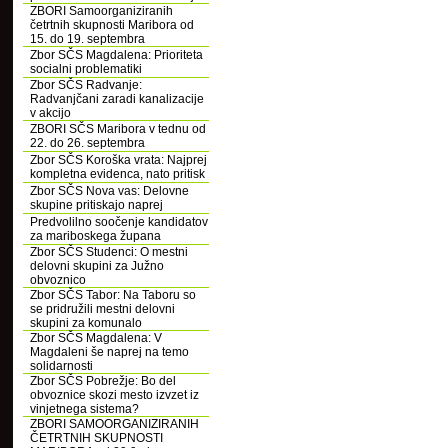
ZBORI Samoorganiziranih
četrtnih skupnosti Maribora od
15. do 19. septembra
Zbor SČS Magdalena: Prioriteta
socialni problematiki
Zbor SČS Radvanje:
Radvanjčani zaradi kanalizacije
v akcijo
ZBORI SČS Maribora v tednu od
22. do 26. septembra
Zbor SČS Koroška vrata: Najprej
kompletna evidenca, nato pritisk
Zbor SČS Nova vas: Delovne
skupine pritiskajo naprej
Predvolilno soočenje kandidatov
za mariboskega župana
Zbor SČS Studenci: O mestni
delovni skupini za Južno
obvoznico
Zbor SČS Tabor: Na Taboru so
se pridružili mestni delovni
skupini za komunalo
Zbor SČS Magdalena: V
Magdaleni še naprej na temo
solidarnosti
Zbor SČS Pobrežje: Bo del
obvoznice skozi mesto izvzet iz
vinjetnega sistema?
ZBORI SAMOORGANIZIRANIH
ČETRTNIH SKUPNOSTI