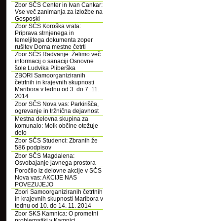
Zbor SČS Center in Ivan Cankar:
Vse več zanimanja za izložbe na
Gosposki
Zbor SČS Koroška vrata:
Priprava strnjenega in
temeljitega dokumenta zoper
rušitev Doma mestne četrti
Zbor SČS Radvanje: Želimo več
informacij o sanaciji Osnovne
šole Ludvika Pliberška
ZBORI Samoorganiziranih
četrtnih in krajevnih skupnosti
Maribora v tednu od 3. do 7. 11.
2014
Zbor SČS Nova vas: Parkirišča,
ogrevanje in tržnična dejavnost
Mestna delovna skupina za
komunalo: Molk občine otežuje
delo
Zbor SČS Studenci: Zbranih že
586 podpisov
Zbor SČS Magdalena:
Osvobajanje javnega prostora
Poročilo iz delovne akcije v SČS
Nova vas: AKCIJE NAS
POVEZUJEJO
Zbori Samoorganiziranih četrtnih
in krajevnih skupnosti Maribora v
tednu od 10. do 14. 11. 2014
Zbor SKS Kamnica: O prometni
problematiki v Kamnici