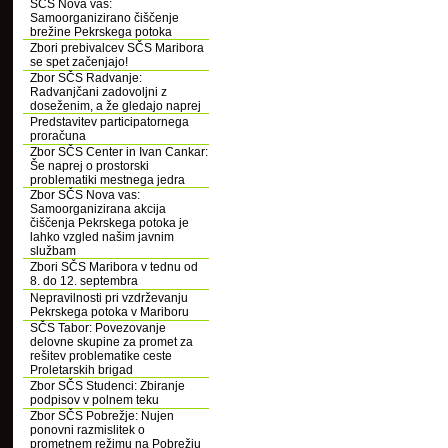
SČS Nova vas:
Samoorganizirano čiščenje
brežine Pekrskega potoka
Zbori prebivalcev SČS Maribora
se spet začenjajo!
Zbor SČS Radvanje:
Radvanjčani zadovoljni z
doseženim, a že gledajo naprej
Predstavitev participatornega
proračuna
Zbor SČS Center in Ivan Cankar:
Še naprej o prostorski
problematiki mestnega jedra
Zbor SČS Nova vas:
Samoorganizirana akcija
čiščenja Pekrskega potoka je
lahko vzgled našim javnim
službam
Zbori SČS Maribora v tednu od
8. do 12. septembra
Nepravilnosti pri vzdrževanju
Pekrskega potoka v Mariboru
SČS Tabor: Povezovanje
delovne skupine za promet za
rešitev problematike ceste
Proletarskih brigad
Zbor SČS Studenci: Zbiranje
podpisov v polnem teku
Zbor SČS Pobrežje: Nujen
ponovni razmislitek o
prometnem režimu na Pobrežju