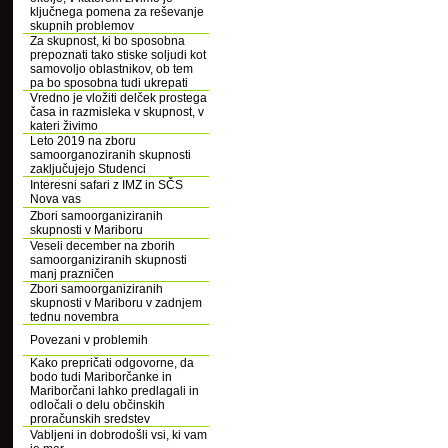
ključnega pomena za reševanje
skupnih problemov
Za skupnost, ki bo sposobna
prepoznati tako stiske soljudi kot
samovoljo oblastnikov, ob tem
pa bo sposobna tudi ukrepati
Vredno je vložiti delček prostega
časa in razmisleka v skupnost, v
kateri živimo
Leto 2019 na zboru
samoorganoziranih skupnosti
zaključujejo Studenci
Interesni safari z IMZ in SČS
Nova vas
Zbori samoorganiziranih
skupnosti v Mariboru
Veseli december na zborih
samoorganiziranih skupnosti
manj prazničen
Zbori samoorganiziranih
skupnosti v Mariboru v zadnjem
tednu novembra
Povezani v problemih
Kako prepričati odgovorne, da
bodo tudi Mariborčanke in
Mariborčani lahko predlagali in
odločali o delu občinskih
proračunskih sredstev
Vabljeni in dobrodošli vsi, ki vam