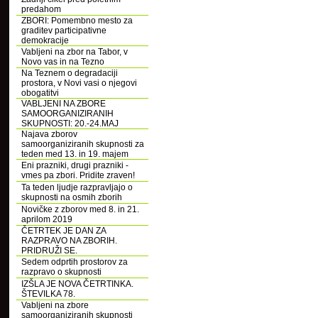
predahom
ZBORI: Pomembno mesto za
graditev participativne
demokracije
Vabljeni na zbor na Tabor, v
Novo vas in na Tezno
Na Teznem o degradaciji
prostora, v Novi vasi o njegovi
obogatitvi
VABLJENI NA ZBORE
SAMOORGANIZIRANIH
SKUPNOSTI: 20.-24.MAJ
Najava zborov
samoorganiziranih skupnosti za
teden med 13. in 19. majem
Eni prazniki, drugi prazniki -
vmes pa zbori. Pridite zraven!
Ta teden ljudje razpravljajo o
skupnosti na osmih zborih
Novičke z zborov med 8. in 21.
aprilom 2019
ČETRTEK JE DAN ZA
RAZPRAVO NA ZBORIH.
PRIDRUŽI SE.
Sedem odprtih prostorov za
razpravo o skupnosti
IZŠLA JE NOVA ČETRTINKA.
ŠTEVILKA 78.
Vabljeni na zbore
samoorganiziranih skupnosti