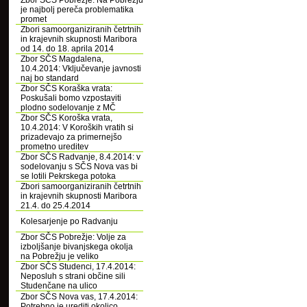
Zbor SČS Pobrežje: Na Pobrežju
je najbolj pereča problematika
promet
Zbori samoorganiziranih četrtnih
in krajevnih skupnosti Maribora
od 14. do 18. aprila 2014
Zbor SČS Magdalena,
10.4.2014: Vključevanje javnosti
naj bo standard
Zbor SČS Koraška vrata:
Poskušali bomo vzpostaviti
plodno sodelovanje z MČ
Zbor SČS Koroška vrata,
10.4.2014: V Koroških vratih si
prizadevajo za primernejšo
prometno ureditev
Zbor SČS Radvanje, 8.4.2014: v
sodelovanju s SČS Nova vas bi
se lotili Pekrskega potoka
Zbori samoorganiziranih četrtnih
in krajevnih skupnosti Maribora
21.4. do 25.4.2014
Kolesarjenje po Radvanju
Zbor SČS Pobrežje: Volje za
izboljšanje bivanjskega okolja
na Pobrežju je veliko
Zbor SČS Studenci, 17.4.2014:
Neposluh s strani občine sili
Studenčane na ulico
Zbor SČS Nova vas, 17.4.2014:
Potrebno je urediti okolico