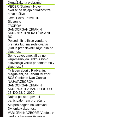
člena Zakona o obrambi
VEČER (Štajerc): Nove
okoliščine dajejo priložnost za
nove rešitve
Javni Poziv upravi LIDL
Slovenije
ZBOROV
SAMOORGANIZIRANIH
SKUPNOSTI NEKAJ ČASA NE
BO
Po sedmih letih se vendarle
premika tudi na sodelovanju
ljudi in predstavniki ožje lokalne
skupnosti
Se ne zavedamo, ali pa ne
verjamemo, da lahko s svojo
aktivnostjo veliko pripomoremo v
skupnosti?
Ta teden zbori v Radvanju,
Magdaleni, na Taboru ter zbor
SČS Center in Ivan Cankar
NAJAVA ZBOROV
SAMOORGANIZIRANIH
SKUPNOSTI V MARIBORU OD
17. DO 23. 2. 2020
Dajmo pet spregovoriti o
participatornem proračunu
Skupen pogled na kakovost
življenja v skupnosti
VABLJENI NA ZBORE: Vpetost v
okolje, v katerem živimo je