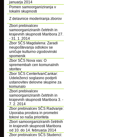
januarja 2014
Pomen samoorganiziranja v
lokalni skupnosti
Z delavnice moderiranja zborov
Zbori prebivalcev
samoorganiziranih četrtnih in
krajevnih skupnosti Maribora 27.
- 31. 1. 2014
Zbor SČS Magdalena: Zaradi
neupoštevanja odlokov se
uničuje kulturno-zgodovinski
spomenik
Zbor SČS Nova vas: O
spremembah cen komunalnih
storitev
Zbor SČS CenterIvanCankar:
Udeleženci soglasno podprli
ustanovitev delovne skupine za
komunalo
Zbori prebivalcev
samoorganiziranih četrtnih in
krajevnih skupnosti Maribora 3. -
7. 2. 2014
Zbor prebivalcev SČS Radvanje:
Uporaba prostora in prometni
tokovi so naša prioriteta
Zbori samoorganiziranih četrtnih
in krajevnih skupnosti Maribora
od 10. do 14. februarja 2014
Zbor prebivalcev SČS Studenci: