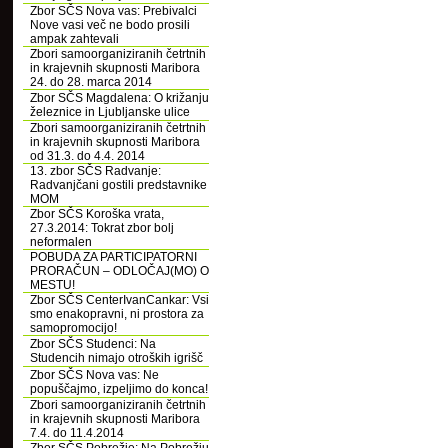
Zbor SČS Nova vas: Prebivalci
Nove vasi več ne bodo prosili
ampak zahtevali
Zbori samoorganiziranih četrtnih
in krajevnih skupnosti Maribora
24. do 28. marca 2014
Zbor SČS Magdalena: O križanju
železnice in Ljubljanske ulice
Zbori samoorganiziranih četrtnih
in krajevnih skupnosti Maribora
od 31.3. do 4.4. 2014
13. zbor SČS Radvanje:
Radvanjčani gostili predstavnike
MOM
Zbor SČS Koroška vrata,
27.3.2014: Tokrat zbor bolj
neformalen
POBUDA ZA PARTICIPATORNI
PRORAČUN – ODLOČAJ(MO) O
MESTU!
Zbor SČS CenterIvanCankar: Vsi
smo enakopravni, ni prostora za
samopromocijo!
Zbor SČS Studenci: Na
Studencih nimajo otroških igrišč
Zbor SČS Nova vas: Ne
popuščajmo, izpeljimo do konca!
Zbori samoorganiziranih četrtnih
in krajevnih skupnosti Maribora
7.4. do 11.4.2014