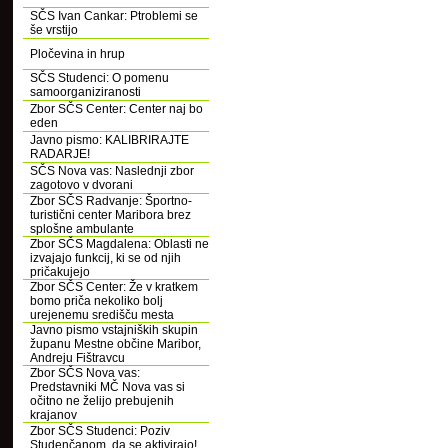
SČS Ivan Cankar: Ptroblemi se
še vrstijo
Pločevina in hrup
SČS Studenci: O pomenu
samoorganiziranosti
Zbor SČS Center: Center naj bo
eden
Javno pismo: KALIBRIRAJTE
RADARJE!
SČS Nova vas: Naslednji zbor
zagotovo v dvorani
Zbor SČS Radvanje: Športno-
turistični center Maribora brez
splošne ambulante
Zbor SČS Magdalena: Oblasti ne
izvajajo funkcij, ki se od njih
pričakujejo
Zbor SČS Center: Že v kratkem
bomo priča nekoliko bolj
urejenemu središču mesta
Javno pismo vstajniških skupin
županu Mestne občine Maribor,
Andreju Fištravcu
Zbor SČS Nova vas:
Predstavniki MČ Nova vas si
očitno ne želijo prebujenih
krajanov
Zbor SČS Studenci: Poziv
Studenčanom, da se aktivirajo!