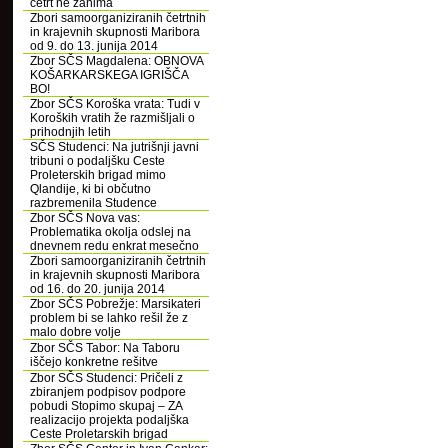
četrt ne zanima
Zbori samoorganiziranih četrtnih
in krajevnih skupnosti Maribora
od 9. do 13. junija 2014
Zbor SČS Magdalena: OBNOVA
KOŠARKARSKEGA IGRIŠČA
BO!
Zbor SČS Koroška vrata: Tudi v
Koroških vratih že razmišljali o
prihodnjih letih
SČS Studenci: Na jutrišnji javni
tribuni o podaljšku Ceste
Proleterskih brigad mimo
Qlandije, ki bi občutno
razbremenila Studence
Zbor SČS Nova vas:
Problematika okolja odslej na
dnevnem redu enkrat mesečno
Zbori samoorganiziranih četrtnih
in krajevnih skupnosti Maribora
od 16. do 20. junija 2014
Zbor SČS Pobrežje: Marsikateri
problem bi se lahko rešil že z
malo dobre volje
Zbor SČS Tabor: Na Taboru
iščejo konkretne rešitve
Zbor SČS Studenci: Pričeli z
zbiranjem podpisov podpore
pobudi Stopimo skupaj – ZA
realizacijo projekta podaljška
Ceste Proletarskih brigad