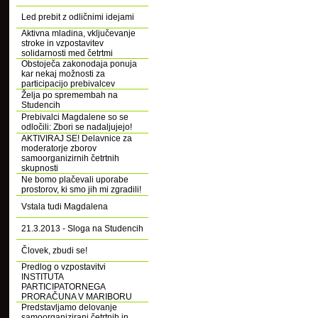
Led prebit z odličnimi idejami
Aktivna mladina, vključevanje
stroke in vzpostavitev
solidarnosti med četrtmi
Obstoječa zakonodaja ponuja
kar nekaj možnosti za
participacijo prebivalcev
Želja po spremembah na
Studencih
Prebivalci Magdalene so se
odločili: Zbori se nadaljujejo!
AKTIVIRAJ SE! Delavnice za
moderatorje zborov
samoorganizirnih četrtnih
skupnosti
Ne bomo plačevali uporabe
prostorov, ki smo jih mi zgradili!
Vstala tudi Magdalena
21.3.2013 - Sloga na Studencih
Človek, zbudi se!
Predlog o vzpostavitvi
INSTITUTA
PARTICIPATORNEGA
PRORAČUNA V MARIBORU
Predstavljamo delovanje
samoorganizirani četrtnih in