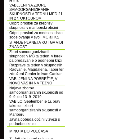
je mar
VABLJENI NA ZBORE
SAMOORGANIZIRANIH
SKUPNOSTI V TEDNU MED 21.
IN 27. OKTOBROM
Odprti prostori za krepitev
skupnosti v mariborski občini
Odprti prostori za medsosedsko
sodelovanje v svoji MČ ali KS
STANJE PLANETA KOT GA VIDI
ZNANOST
Zbori samoorganiziranih
skupnosti v MB ta teden, v torek
pa predavanje o podnebni krizi
Razprave ta teden v skupnostih
Radvanje, Magdalena, Tabor ter
združeni Center in Ivan Cankar
VABLJENI NA POBREŽJE, V
NOVO VAS IN NA TEZNO
Najava zborov
samoorganiziranih skupnosti od
9. 9. do 13. 9. 2019
VABILO: September je tu, prav
tako tudi zbori
samoorganiziranih skupnosti v
Mariboru
Javna pobuda občini v zvezi s
podnebno krizo
MINUTA DO POLČASA
Zadnji cikel pred poletnim