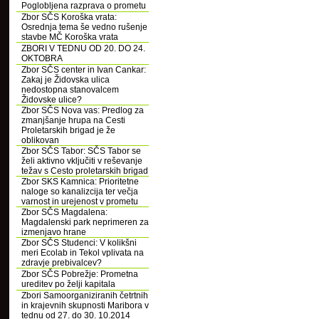
Poglobljena razprava o prometu
Zbor SČS Koroška vrata:
Osrednja tema še vedno rušenje
stavbe MČ Koroška vrata
ZBORI V TEDNU OD 20. DO 24.
OKTOBRA
Zbor SČS center in Ivan Cankar:
Zakaj je Židovska ulica
nedostopna stanovalcem
Židovske ulice?
Zbor SČS Nova vas: Predlog za
zmanjšanje hrupa na Cesti
Proletarskih brigad je že
oblikovan
Zbor SČS Tabor: SČS Tabor se
želi aktivno vključiti v reševanje
težav s Cesto proletarskih brigad
Zbor SKS Kamnica: Prioritetne
naloge so kanalizcija ter večja
varnost in urejenost v prometu
Zbor SČS Magdalena:
Magdalenski park neprimeren za
izmenjavo hrane
Zbor SČS Studenci: V kolikšni
meri Ecolab in Tekol vplivata na
zdravje prebivalcev?
Zbor SČS Pobrežje: Prometna
ureditev po želji kapitala
Zbori Samoorganiziranih četrtnih
in krajevnih skupnosti Maribora v
tednu od 27. do 30. 10.2014