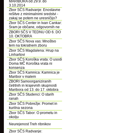
MARIBORA od 29.9. do
3.10.2014
Zbor SČS Radvanje: Enostavne
rešitve z minimalnimi sredstvi -
zakaj se potem ne uresničijo?
Zbor SČS Center in Ivan Cankar:
Sram je občane, odgovornih ne
ZBORI SČS V TEDNU OD 6. DO
10. OKTOBRA
Zbor SČS Nova vas: Mnoštvo
tem na tokratnem zboru
Zbor SČS Magdalena: Hrup na
Linhartovi
Zbor SČS Koroška vrata: O usodi
Doma MČ Koroška vrata ni
konsenza
Zbor SČS Kamnica: Kamnica je
Maribor v malem
ZBORI Samoorganiziranih
četrtnih in krajevnih skupnosti
Maribora od 13. do 17. oktobra
Zbor SČS Studenci: O starih
ranah
Zbor SČS Pobrežje: Promet in
kurilna sezona
Zbor SČS Tabor: O prometu in
okolju
Neurejenost Treh ribnikov
Zbor SČS Radvanje: