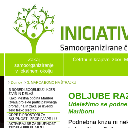
Zakaj
Četrtni in krajevni zbori 
samoorganiziranje
v lokalnem okolju
Domov
3. MARCA BOMO NA ŠTRAJKU
S SOSEDI SOOBLIKUJ, KJER
OBLJUBE RAZ
ŽIVIŠ IN DELAŠ
Kako Mestna občina Maribor
izvaja projekte participativnega
Udeležimo se podnebn
proračuna in zakaj je izvedbi
Mariboru
zelo težko slediti?
ODPRTI PROSTORI ZA
SKUPNOST - ZBORI V APRILU
Podnebna kriza ni neka
AKTIVIRAJ SE ZA SKUPNOST -
ZBORI V FEBRUARJU