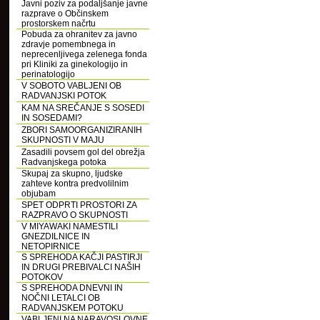
Javni poziv za podaljšanje javne
razprave o Občinskem
prostorskem načrtu
Pobuda za ohranitev za javno
zdravje pomembnega in
neprecenljivega zelenega fonda
pri Kliniki za ginekologijo in
perinatologijo
V SOBOTO VABLJENI OB
RADVANJSKI POTOK
KAM NA SREČANJE S SOSEDI
IN SOSEDAMI?
ZBORI SAMOORGANIZIRANIH
SKUPNOSTI V MAJU
Zasadili povsem gol del obrežja
Radvanjskega potoka
Skupaj za skupno, ljudske
zahteve kontra predvolilnim
objubam
SPET ODPRTI PROSTORI ZA
RAZPRAVO O SKUPNOSTI
V MIYAWAKI NAMESTILI
GNEZDILNICE IN
NETOPIRNICE
S SPREHODA KAČJI PASTIRJI
IN DRUGI PREBIVALCI NAŠIH
POTOKOV
S SPREHODA DNEVNI IN
NOČNI LETALCI OB
RADVANJSKEM POTOKU
VABLJENI NA NARAVOSLOVNE