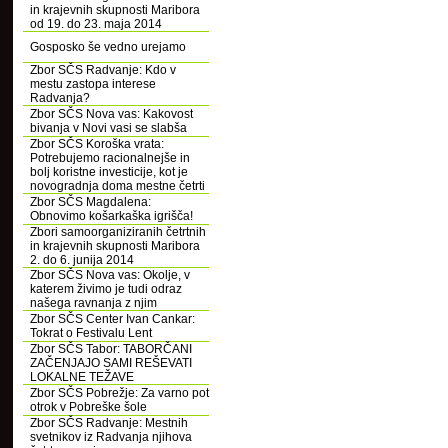
in krajevnih skupnosti Maribora
od 19. do 23. maja 2014
Gosposko še vedno urejamo
Zbor SČS Radvanje: Kdo v
mestu zastopa interese
Radvanja?
Zbor SČS Nova vas: Kakovost
bivanja v Novi vasi se slabša
Zbor SČS Koroška vrata:
Potrebujemo racionalnejše in
bolj koristne investicije, kot je
novogradnja doma mestne četrti
Zbor SČS Magdalena:
Obnovimo košarkaška igrišča!
Zbori samoorganiziranih četrtnih
in krajevnih skupnosti Maribora
2. do 6. junija 2014
Zbor SČS Nova vas: Okolje, v
katerem živimo je tudi odraz
našega ravnanja z njim
Zbor SČS Center Ivan Cankar:
Tokrat o Festivalu Lent
Zbor SČS Tabor: TABORČANI
ZAČENJAJO SAMI REŠEVATI
LOKALNE TEŽAVE
Zbor SČS Pobrežje: Za varno pot
otrok v Pobreške šole
Zbor SČS Radvanje: Mestnih
svetnikov iz Radvanja njihova