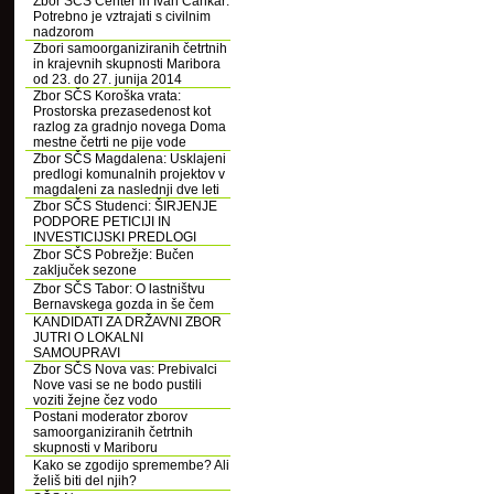
Zbor SČS Center in Ivan Cankar:
Potrebno je vztrajati s civilnim
nadzorom
Zbori samoorganiziranih četrtnih
in krajevnih skupnosti Maribora
od 23. do 27. junija 2014
Zbor SČS Koroška vrata:
Prostorska prezasedenost kot
razlog za gradnjo novega Doma
mestne četrti ne pije vode
Zbor SČS Magdalena: Usklajeni
predlogi komunalnih projektov v
magdaleni za naslednji dve leti
Zbor SČS Studenci: ŠIRJENJE
PODPORE PETICIJI IN
INVESTICIJSKI PREDLOGI
Zbor SČS Pobrežje: Bučen
zaključek sezone
Zbor SČS Tabor: O lastništvu
Bernavskega gozda in še čem
KANDIDATI ZA DRŽAVNI ZBOR
JUTRI O LOKALNI
SAMOUPRAVI
Zbor SČS Nova vas: Prebivalci
Nove vasi se ne bodo pustili
voziti žejne čez vodo
Postani moderator zborov
samoorganiziranih četrtnih
skupnosti v Mariboru
Kako se zgodijo spremembe? Ali
želiš biti del njih?