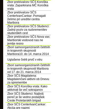
Zbor prebivalcev SČS Koroška
vrata: Zaparkirana MČ Koroška
vrata
Zbor prebivalcev SČS
CenterIvanCankar: Pomagati
želimo pri ureditvi centra
Maribora
Zbor prebivalcev SČS Studenci:
Zadnji poziv za razbremenitev
studenških cest
Zbor prebivalcev SČS Nova vas:
Mariborski vodovod nas ne
jemlje resno
Zbori samoorganiziranih četrtnih
in krajevnih skupnosti
Maribora10. do 14. marca 2014
Uglašene četrti prvič v etru
Zbori samoorganiziranih četrtnih
in krajevnih skupnosti Maribora
od 17. do 21. marca 2014
Zbor SČS Magdalena:
Magdalenčani aktivni ob Dnevu
za spremembe
Zbor SČS Koroška vrata: Kako
aktivirati še več sokrajanov
Zbor SČS Studenci: Najbolj
pereč je še vedno podaljšek
Ceste Proletarskih brigad
Zbor SČS CenterIvanCankar:
Akcija gre naprej