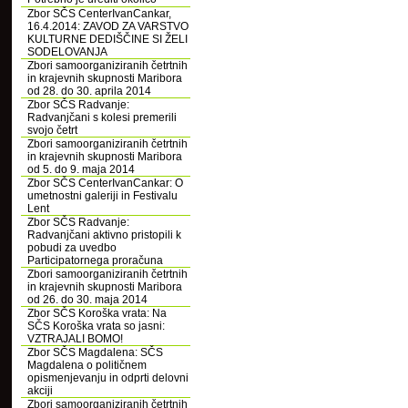
Zbor SČS CenterIvanCankar,
16.4.2014: ZAVOD ZA VARSTVO
KULTURNE DEDIŠČINE SI ŽELI
SODELOVANJA
Zbori samoorganiziranih četrtnih
in krajevnih skupnosti Maribora
od 28. do 30. aprila 2014
Zbor SČS Radvanje:
Radvanjčani s kolesi premerili
svojo četrt
Zbori samoorganiziranih četrtnih
in krajevnih skupnosti Maribora
od 5. do 9. maja 2014
Zbor SČS CenterIvanCankar: O
umetnostni galeriji in Festivalu
Lent
Zbor SČS Radvanje:
Radvanjčani aktivno pristopili k
pobudi za uvedbo
Participatornega proračuna
Zbori samoorganiziranih četrtnih
in krajevnih skupnosti Maribora
od 26. do 30. maja 2014
Zbor SČS Koroška vrata: Na
SČS Koroška vrata so jasni:
VZTRAJALI BOMO!
Zbor SČS Magdalena: SČS
Magdalena o političnem
opismenjevanju in odprti delovni
akciji
Zbori samoorganiziranih četrtnih