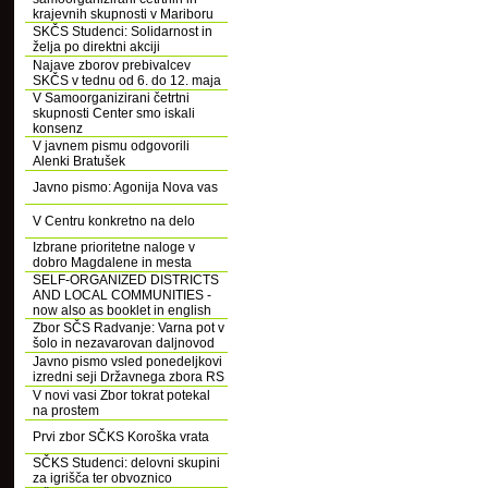
krajevnih skupnosti v Mariboru
SKČS Studenci: Solidarnost in
želja po direktni akciji
Najave zborov prebivalcev
SKČS v tednu od 6. do 12. maja
V Samoorganizirani četrtni
skupnosti Center smo iskali
konsenz
V javnem pismu odgovorili
Alenki Bratušek
Javno pismo: Agonija Nova vas
V Centru konkretno na delo
Izbrane prioritetne naloge v
dobro Magdalene in mesta
SELF-ORGANIZED DISTRICTS
AND LOCAL COMMUNITIES -
now also as booklet in english
Zbor SČS Radvanje: Varna pot v
šolo in nezavarovan daljnovod
Javno pismo vsled ponedeljkovi
izredni seji Državnega zbora RS
V novi vasi Zbor tokrat potekal
na prostem
Prvi zbor SČKS Koroška vrata
SČKS Studenci: delovni skupini
za igrišča ter obvoznico