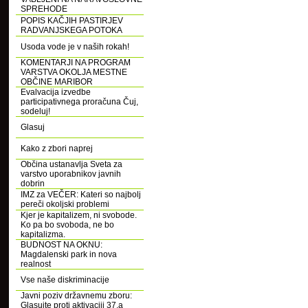
SPREHODE
POPIS KAČJIH PASTIRJEV
RADVANJSKEGA POTOKA
Usoda vode je v naših rokah!
KOMENTARJI NA PROGRAM
VARSTVA OKOLJA MESTNE
OBČINE MARIBOR
Evalvacija izvedbe
participativnega proračuna Čuj,
sodeluj!
Glasuj
Kako z zbori naprej
Občina ustanavlja Sveta za
varstvo uporabnikov javnih
dobrin
IMZ za VEČER: Kateri so najbolj
pereči okoljski problemi
Kjer je kapitalizem, ni svobode.
Ko pa bo svoboda, ne bo
kapitalizma.
BUDNOST NA OKNU:
Magdalenski park in nova
realnost
Vse naše diskriminacije
Javni poziv državnemu zboru:
Glasujte proti aktivaciji 37.a