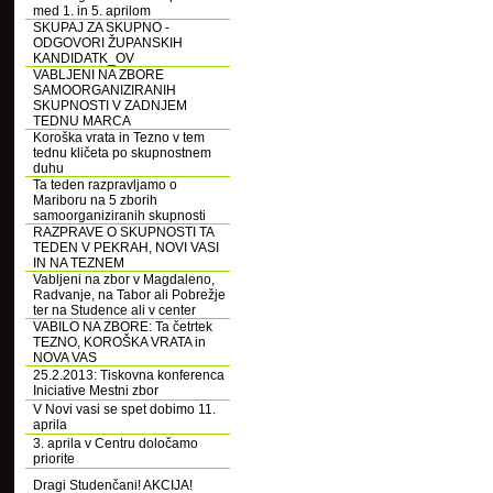
med 1. in 5. aprilom
SKUPAJ ZA SKUPNO -
ODGOVORI ŽUPANSKIH
KANDIDATK_OV
VABLJENI NA ZBORE
SAMOORGANIZIRANIH
SKUPNOSTI V ZADNJEM
TEDNU MARCA
Koroška vrata in Tezno v tem
tednu kličeta po skupnostnem
duhu
Ta teden razpravljamo o
Mariboru na 5 zborih
samoorganiziranih skupnosti
RAZPRAVE O SKUPNOSTI TA
TEDEN V PEKRAH, NOVI VASI
IN NA TEZNEM
Vabljeni na zbor v Magdaleno,
Radvanje, na Tabor ali Pobrežje
ter na Studence ali v center
VABILO NA ZBORE: Ta četrtek
TEZNO, KOROŠKA VRATA in
NOVA VAS
25.2.2013: Tiskovna konferenca
Iniciative Mestni zbor
V Novi vasi se spet dobimo 11.
aprila
3. aprila v Centru določamo
priorite
Dragi Studenčani! AKCIJA!