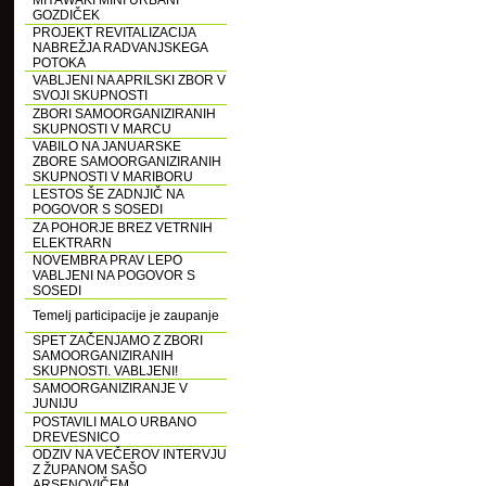
MIYAWAKI MINI URBANI
GOZDIČEK
PROJEKT REVITALIZACIJA
NABREŽJA RADVANJSKEGA
POTOKA
VABLJENI NA APRILSKI ZBOR V
SVOJI SKUPNOSTI
ZBORI SAMOORGANIZIRANIH
SKUPNOSTI V MARCU
VABILO NA JANUARSKE
ZBORE SAMOORGANIZIRANIH
SKUPNOSTI V MARIBORU
LESTOS ŠE ZADNJIČ NA
POGOVOR S SOSEDI
ZA POHORJE BREZ VETRNIH
ELEKTRARN
NOVEMBRA PRAV LEPO
VABLJENI NA POGOVOR S
SOSEDI
Temelj participacije je zaupanje
SPET ZAČENJAMO Z ZBORI
SAMOORGANIZIRANIH
SKUPNOSTI. VABLJENI!
SAMOORGANIZIRANJE V
JUNIJU
POSTAVILI MALO URBANO
DREVESNICO
ODZIV NA VEČEROV INTERVJU
Z ŽUPANOM SAŠO
ARSENOVIČEM