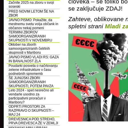
človeka – še toliko bo
Začnite 2025 na zboru v svoji
soseski
se zaključuje ZDAJ!
PRED NOVIM LETOM ŠE NA
ZBOR
Zahteve, oblikovane 
JAVNO PISMO: Pokažite, da
mestnemu svetu volja občank in
spletni strani
Mladi z
občanov nekaj pomeni
TERMINI ZBOROV
SAMOORGANIZIRANIH
SKUPNOSTI V NOVEMBRU
Oktober na zborih
samoorganiziranih četrtnih
skupnosti v Mariboru
JAVNO PISMO VLADI RS: GAZA
IN BANALNOST ZLA
Poudarki posveta o načrtovanju
zelene infrastrukture v času
podnebnih sprememb
ŠE JUNIJSKI ZBORI
SAMOORGANIZIRANIH
SKUPNOSTI, POTEM PAVZA
Leto 2024 - spet nesrečno ali
vendarle usodno za
participativni proračun v
Mariboru?
ODPRTI PROSTORI ZA
RAZPRAVO O SKUPNOSTI –
MAJ 24
DREVESNICA POD STREHO,
PRVA DREVESCA ŽE V ZEMLJI