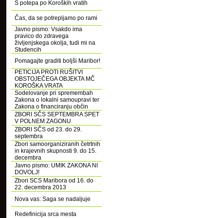
S potepa po Koroških vratih
Čas, da se potrepljamo po rami
Javno pismo: Vsakdo ima
pravico do zdravega
življenjskega okolja, tudi mi na
Studencih
Pomagajte graditi boljši Maribor!
PETICIJA PROTI RUŠITVI
OBSTOJEČEGA OBJEKTA MČ
KOROŠKA VRATA
Sodelovanje pri spremembah
Zakona o lokalni samoupravi ter
Zakona o financiranju občin
ZBORI SČS SEPTEMBRA SPET
V POLNEM ZAGONU
ZBORI SČS od 23. do 29.
septembra
Zbori samoorganiziranih četrtnih
in krajevnih skupnosti 9. do 15.
decembra
Javno pismo: UMIK ZAKONA NI
DOVOLJ!
Zbori SCS Maribora od 16. do
22. decembra 2013
Nova vas: Saga se nadaljuje
Redefinicija srca mesta