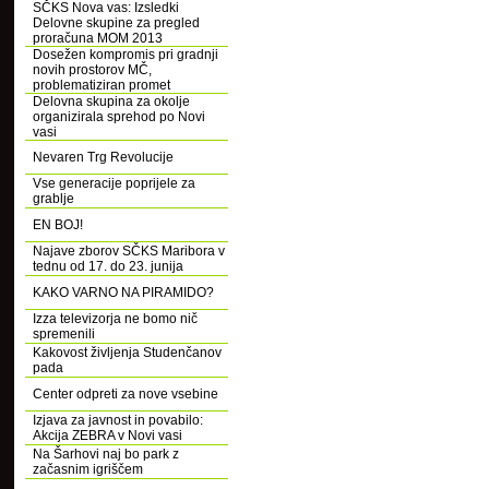
SČKS Nova vas: Izsledki
Delovne skupine za pregled
proračuna MOM 2013
Dosežen kompromis pri gradnji
novih prostorov MČ,
problematiziran promet
Delovna skupina za okolje
organizirala sprehod po Novi
vasi
Nevaren Trg Revolucije
Vse generacije poprijele za
grablje
EN BOJ!
Najave zborov SČKS Maribora v
tednu od 17. do 23. junija
KAKO VARNO NA PIRAMIDO?
Izza televizorja ne bomo nič
spremenili
Kakovost življenja Studenčanov
pada
Center odpreti za nove vsebine
Izjava za javnost in povabilo:
Akcija ZEBRA v Novi vasi
Na Šarhovi naj bo park z
začasnim igriščem