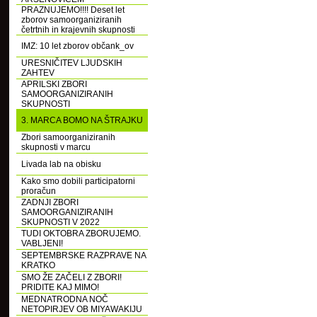
PRAZNUJEMO!!!! Deset let
zborov samoorganiziranih
četrtnih in krajevnih skupnosti
IMZ: 10 let zborov občank_ov
URESNIČITEV LJUDSKIH
ZAHTEV
APRILSKI ZBORI
SAMOORGANIZIRANIH
SKUPNOSTI
3. MARCA BOMO NA ŠTRAJKU
Zbori samoorganiziranih
skupnosti v marcu
Livada lab na obisku
Kako smo dobili participatorni
proračun
ZADNJI ZBORI
SAMOORGANIZIRANIH
SKUPNOSTI V 2022
TUDI OKTOBRA ZBORUJEMO.
VABLJENI!
SEPTEMBRSKE RAZPRAVE NA
KRATKO
SMO ŽE ZAČELI Z ZBORI!
PRIDITE KAJ MIMO!
MEDNATRODNA NOČ
NETOPIRJEV OB MIYAWAKIJU